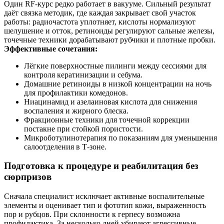
Один RF‑курс редко работает в вакууме. Сильный результат
даёт связка методик, где каждая закрывает свой участок
работы: радиочастота уплотняет, кислоты нормализуют
шелушение и отток, ретиноиды регулируют сальные железы,
точечные техники дорабатывают рубчики и плотные пробки.
Эффективные сочетания:
Лёгкие поверхностные пилинги между сессиями для
контроля кератинизации и себума.
Домашние ретиноиды в низкой концентрации на ночь
для профилактики комедонов.
Ниацинамид и азелаиновая кислота для снижения
воспаления и жирного блеска.
Фракционные техники для точечной коррекции
постакне при стойкой пористости.
Микроботулинотерапия по показаниям для уменьшения
салоотделения в Т‑зоне.
Подготовка к процедуре и реабилитация без
сюрпризов
Сначала специалист исключает активные воспалительные
элементы и оценивает тип и фототип кожи, выраженность
пор и рубцов. При склонности к герпесу возможна
профилактика. За несколько дней убирают агрессивные