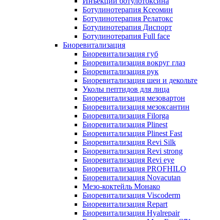
Инъекции ботулотоксина
Ботулинотерапия Ксеомин
Ботулинотерапия Релатокс
Ботулинотерапия Диспорт
Ботулинотерапия Full face
Биоревитализация
Биоревитализация губ
Биоревитализация вокруг глаз
Биоревитализация рук
Биоревитализация шеи и декольте
Уколы пептидов для лица
Биоревитализация мезовартон
Биоревитализация мезоксантин
Биоревитализация Filorga
Биоревитализация Plinest
Биоревитализация Plinest Fast
Биоревитализация Revi Silk
Биоревитализация Revi strong
Биоревитализация Revi eye
Биоревитализация PROFHILO
Биоревитализация Novacutan
Мезо-коктейль Монако
Биоревитализация Viscoderm
Биоревитализация Repart
Биоревитализация Hyalrepair