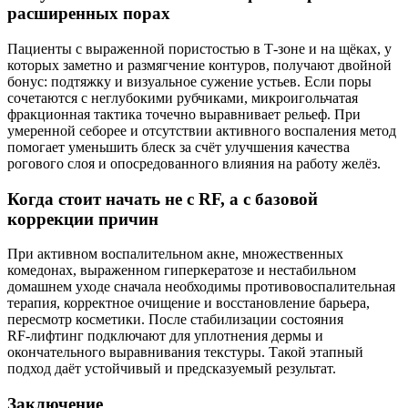
расширенных порах
Пациенты с выраженной пористостью в Т‑зоне и на щёках, у
которых заметно и размягчение контуров, получают двойной
бонус: подтяжку и визуальное сужение устьев. Если поры
сочетаются с неглубокими рубчиками, микроигольчатая
фракционная тактика точечно выравнивает рельеф. При
умеренной себорее и отсутствии активного воспаления метод
помогает уменьшить блеск за счёт улучшения качества
рогового слоя и опосредованного влияния на работу желёз.
Когда стоит начать не с RF, а с базовой
коррекции причин
При активном воспалительном акне, множественных
комедонах, выраженном гиперкератозе и нестабильном
домашнем уходе сначала необходимы противовоспалительная
терапия, корректное очищение и восстановление барьера,
пересмотр косметики. После стабилизации состояния
RF‑лифтинг подключают для уплотнения дермы и
окончательного выравнивания текстуры. Такой этапный
подход даёт устойчивый и предсказуемый результат.
Заключение