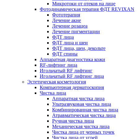
Микротоки от отеков на лице
Фотодинамическая терапия ФДТ REVIXAN
Фототерапия
Лечение акне
Лечение розацеа
Лечение пигментации
ФДТ лица
ФДТ лица и шеи
ФДТ лица, шеи, декольте
ФДТ спины
Аппаратная диагностика кожи
RF-лифтинг лица
Игольчатый RF лифтинг
Игольчатый RF лифтинг лица
Эстетическая косметология
Компьютерная дерматоскопия
Чистка лица
Аппаратная чистка лица
Ультразвуковая чистка лица
Комбинированная чистка лица
Атравматическая чистка лица
Ручная чистка лица
Механическая чистка лица
Чистка лица от черных точек
Чистка лица от угрей