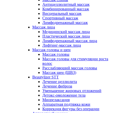
Антицеллюлитный массаж
Комбинированный массаж
Висцеральный массаж
Спортивный массаж
Лимфодренажный массаж
Массаж лица
Медицинский массаж лица
Пластический массаж лица
Лимфодренажный массаж лица
Лифтинг-массаж лица
Массаж головы и шеи
Массаж головы
Массаж головы для стимуляции роста
волос
Расслабляющий массаж головы
Массаж шеи (ШВЗ)
Beautylizer STT
Лечение целлюлита
Лечение фиброза
Уменьшение жировых отложений
Детокс-омоложение тела
Миорелаксация
Аппаратная подтяжка кожи
Коррекция фигуры без операции