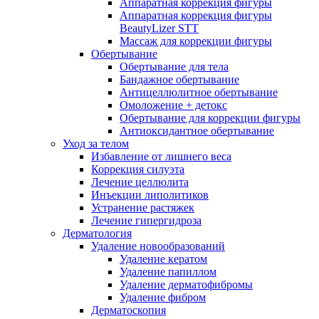
Аппаратная коррекция фигуры
Аппаратная коррекция фигуры
BeautyLizer STT
Массаж для коррекции фигуры
Обертывание
Обертывание для тела
Бандажное обертывание
Антицеллюлитное обертывание
Омоложение + детокс
Обертывание для коррекции фигуры
Антиоксидантное обертывание
Уход за телом
Избавление от лишнего веса
Коррекция силуэта
Лечение целлюлита
Инъекции липолитиков
Устранение растяжек
Лечение гипергидроза
Дерматология
Удаление новообразований
Удаление кератом
Удаление папиллом
Удаление дерматофибромы
Удаление фибром
Дерматоскопия