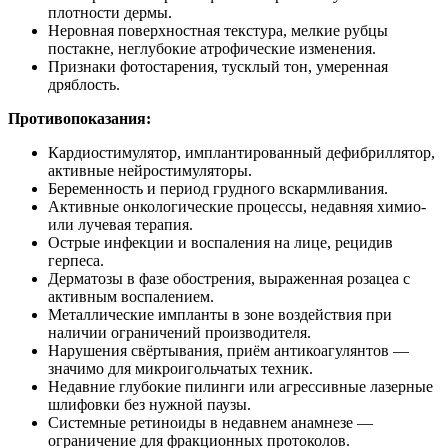
плотности дермы.
Неровная поверхностная текстура, мелкие рубцы
постакне, неглубокие атрофические изменения.
Признаки фотостарения, тусклый тон, умеренная
дряблость.
Противопоказания:
Кардиостимулятор, имплантированный дефибриллятор,
активные нейростимуляторы.
Беременность и период грудного вскармливания.
Активные онкологические процессы, недавняя химио‑
или лучевая терапия.
Острые инфекции и воспаления на лице, рецидив
герпеса.
Дерматозы в фазе обострения, выраженная розацеа с
активным воспалением.
Металлические импланты в зоне воздействия при
наличии ограничений производителя.
Нарушения свёртывания, приём антикоагулянтов —
значимо для микроигольчатых техник.
Недавние глубокие пилинги или агрессивные лазерные
шлифовки без нужной паузы.
Системные ретиноиды в недавнем анамнезе —
ограничение для фракционных протоколов.