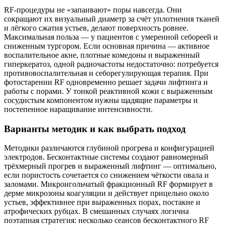
RF‑процедуры не «запаивают» поры навсегда. Они
сокращают их визуальный диаметр за счёт уплотнения тканей
и лёгкого сжатия устьев, делают поверхность ровнее.
Максимальная польза — у пациентов с умеренной себореей и
сниженным тургором. Если основная причина — активное
воспалительное акне, плотные комедоны и выраженный
гиперкератоз, одной радиочастоты недостаточно: потребуется
противовоспалительная и себорегулирующая терапия. При
фотостарении RF одновременно решает задачи лифтинга и
работы с порами. У тонкой реактивной кожи с выраженным
сосудистым компонентом нужны щадящие параметры и
постепенное наращивание интенсивности.
Варианты методик и как выбрать подход
Методики различаются глубиной прогрева и конфигурацией
электродов. Бесконтактные системы создают равномерный
трёхмерный прогрев и выраженный лифтинг — оптимально,
если пористость сочетается со снижением чёткости овала и
заломами. Микроигольчатый фракционный RF формирует в
дерме микрозоны коагуляции и действует прицельно около
устьев, эффективнее при выраженных порах, постакне и
атрофических рубцах. В смешанных случаях логична
поэтапная стратегия: несколько сеансов бесконтактного RF