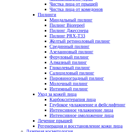
Чистка лица от прыщей
Чистка лица от комедонов
Пилинги
Миндальный пилинг
Пилинг Biorepeel
Пилинг Джесснера
Пилинг PRX-T33
Желтый ретиноловый пилинг
Срединный пилинг
Азелаиновый пилинг
Феруловый пилинг
Алмазный пилинг
Гликолевый пилинг
Салициловый пилинг
Пировиноградный пилинг
Молочный пилинг
Интимный пилинг
Уход за кожей лица
Карбокситерапия лица
Глубокое увлажнение и фейслифтинг
Интенсивное увлажнение лица
Интенсивное омоложение лица
Лечение прыщей
Регенерация и восстановление кожи лица
Лазерная косметология