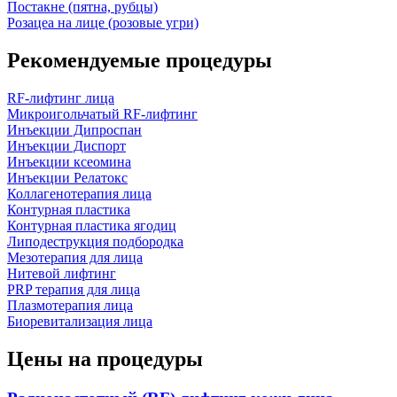
Постакне (пятна, рубцы)
Розацеа на лице (розовые угри)
Рекомендуемые процедуры
RF-лифтинг лица
Микроигольчатый RF-лифтинг
Инъекции Дипроспан
Инъекции Диспорт
Инъекции ксеомина
Инъекции Релатокс
Коллагенотерапия лица
Контурная пластика
Контурная пластика ягодиц
Липодеструкция подбородка
Мезотерапия для лица
Нитевой лифтинг
PRP терапия для лица
Плазмотерапия лица
Биоревитализация лица
Цены на процедуры