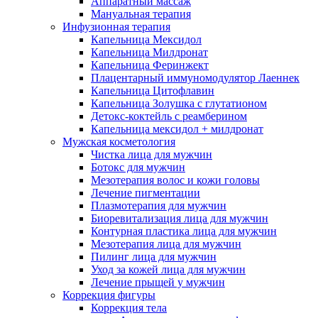
Аппаратный массаж
Мануальная терапия
Инфузионная терапия
Капельница Мексидол
Капельница Милдронат
Капельница Феринжект
Плацентарный иммуномодулятор Лаеннек
Капельница Цитофлавин
Капельница Золушка с глутатионом
Детокс-коктейль с реамберином
Капельница мексидол + милдронат
Мужская косметология
Чистка лица для мужчин
Ботокс для мужчин
Мезотерапия волос и кожи головы
Лечение пигментации
Плазмотерапия для мужчин
Биоревитализация лица для мужчин
Контурная пластика лица для мужчин
Мезотерапия лица для мужчин
Пилинг лица для мужчин
Уход за кожей лица для мужчин
Лечение прыщей у мужчин
Коррекция фигуры
Коррекция тела