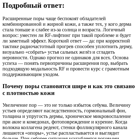
Подробный ответ:
Расширенные поры чаще беспокоят обладателей
комбинированной и жирной кожи, а также тех, у кого дерма
стала тоньше и слабее из‑за солнца и возраста. Логичный
вопрос: уместен ли RF‑лифтинг при такой проблеме и будет
ли заметный эффект. Короткий ответ — да: при корректной
тактике радиочастотный прогрев способен уплотнить дерму,
визуально «собрать» устья сальных желёз и сгладить
неровности. Однако прогноз не одинаков для всех. Основа
успеха — понять первопричины расширения пор, выбрать
подходящую модальность RF и провести курс с грамотным
поддерживающим уходом.
Почему поры становятся шире и как это связано
с плотностью кожи
Увеличение пор — это не только избыток себума. Величину
устьев определяют наследственность, гормональный фон,
толщина и упругость дермы, хроническое микровоспаление
при акне и комедонах, фотоповреждение и курение. Когда
волокна коллагена редеют, стенки фолликулярного канала
лишаются «опоры», устье распластывается и выглядит
больше. При себорее ситуация усугубляется роговыми