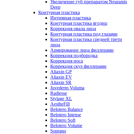
Увеличение губ препаратом Neuramis
Deep
Контурная пластика
Интимная пластика
Контурная пластика ягодиц
Коррекция овала лица
Контурная пластика под глазами
Контурная пластика средней трети
лица
Армирование лица филлерами
Коррекция подбородка
Коррекция носа
Коррекция скул филлерами
Aliaxin GP
Aliaxin EV
Aliaxin SR
Juvederm Voluma
Radiesse
Stylage XL
AestheFill
Belotero Balance
Belotero Intense
Belotero Soft
Belotero Volume
Soprano