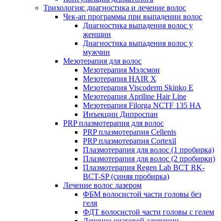
Трихология: диагностика и лечение волос
Чек-ап программы при выпадении волос
Диагностика выпадения волос у
женщин
Диагностика выпадения волос у
мужчин
Мезотерапия для волос
Мезотерапия Мэлсмон
Мезотерапия HAIR X
Мезотерапия Viscoderm Skinko E
Мезотерапия Apriline Hair Line
Мезотерапия Filorga NCTF 135 HA
Инъекции Дипроспан
PRP плазмотерапия для волос
PRP плазмотерапия Cellenis
PRP плазмотерапия Cortexil
Плазмотерапия для волос (1 пробирка)
Плазмотерапия для волос (2 пробирки)
Плазмотерапия Regen Lab BCT RK-
BCT-SP (синяя пробирка)
Лечение волос лазером
ФБМ волосистой части головы без
геля
ФДТ волосистой части головы с гелем
Лечение очаговой алопеции