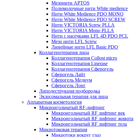
Мезонити APTOS
Полимолочные нити White medience
Нити White Medience PDO MONO
Нити White Medience PDO SCREW
Нити VICTORIA Screw PLLA
Нити VICTORIA Mono PLLA
Нити с насечками LFL 4D PDO PCL
Мезо нити LFL Screw
Линейные нити LFL Basic PDO
Коллагенотерапия лица
Коллагенотерапия Collost micro
Коллагенотерапия Linerase
Коллагенотерапия Сферогель
Сферогель Лайт
Сферогель Медиум
Сферогель Лонг
Липодеструкция подбородка
Экзосомальная терапия для лица
Аппаратная косметология
Микроигольчатый RF-лифтинг
Микроигольчатый RF лифтинг век
Микроигольчатый RF лифтинг живота
Микроигольчатый RF лифтинг тела
Микротоковая терапия
Микротоки вокруг глаз