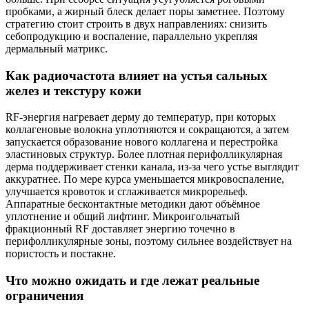
пробками, а жирный блеск делает поры заметнее. Поэтому
стратегию стоит строить в двух направлениях: снизить
себопродукцию и воспаление, параллельно укрепляя
дермальный матрикс.
Как радиочастота влияет на устья сальных
желез и текстуру кожи
RF‑энергия нагревает дерму до температур, при которых
коллагеновые волокна уплотняются и сокращаются, а затем
запускается образование нового коллагена и перестройка
эластиновых структур. Более плотная перифолликулярная
дерма поддерживает стенки канала, из‑за чего устье выглядит
аккуратнее. По мере курса уменьшается микровоспаление,
улучшается кровоток и сглаживается микрорельеф.
Аппаратные бесконтактные методики дают объёмное
уплотнение и общий лифтинг. Микроигольчатый
фракционный RF доставляет энергию точечно в
перифолликулярные зоны, поэтому сильнее воздействует на
пористость и постакне.
Что можно ожидать и где лежат реальные
ограничения