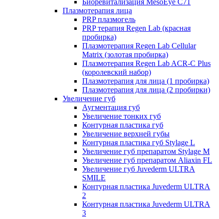
Биоревитализация MesoEye C71
Плазмотерапия лица
PRP плазмогель
PRP терапия Regen Lab (красная
пробирка)
Плазмотерапия Regen Lab Cellular
Matrix (золотая пробирка)
Плазмотерапия Regen Lab ACR-C Plus
(королевский набор)
Плазмотерапия для лица (1 пробирка)
Плазмотерапия для лица (2 пробирки)
Увеличение губ
Аугментация губ
Увеличение тонких губ
Контурная пластика губ
Увеличение верхней губы
Контурная пластика губ Stylage L
Увеличение губ препаратом Stylage M
Увеличение губ препаратом Aliaxin FL
Увеличение губ Juvederm ULTRA
SMILE
Контурная пластика Juvederm ULTRA
2
Контурная пластика Juvederm ULTRA
3