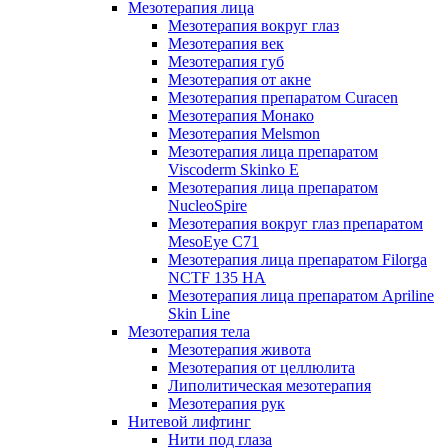
Мезотерапия лица
Мезотерапия вокруг глаз
Мезотерапия век
Мезотерапия губ
Мезотерапия от акне
Мезотерапия препаратом Curacen
Мезотерапия Монако
Мезотерапия Melsmon
Мезотерапия лица препаратом
Viscoderm Skinko E
Мезотерапия лица препаратом
NucleoSpire
Мезотерапия вокруг глаз препаратом
MesoEye С71
Мезотерапия лица препаратом Filorga
NCTF 135 HA
Мезотерапия лица препаратом Apriline
Skin Line
Мезотерапия тела
Мезотерапия живота
Мезотерапия от целлюлита
Липолитическая мезотерапия
Мезотерапия рук
Нитевой лифтинг
Нити под глаза