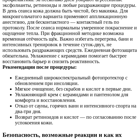
эксфолианты, ретиноиды и любые раздражающие процедуры.
В день сеанса кожа должна быть чистой, без макияжа. Для
микроигольчатого варианта применяют аппликационную
анестезию, для бесконтактного — контактный гель по
протоколу. После сеанса нормальны умеренное покраснение и
ощущение тепла. При фракционной методике возможна
временная отёчность щёк. Важно избегать перегрева, бани и
интенсивных тренировок в течение суток‑двух, не
использовать раздражающих средств. Ежедневная фотозащита
обязательна. Увлажнение с керамидами помогает быстрее
восстановить барьер и снизить реактивность.
Рекомендации после процедуры:
Ежедневный широкоспектральный фотопротектор с
обновлением при инсоляции.
Мягкое очищение, без скрабов и кислот в первые дни.
Увлажняющий крем с керамидами и пантенолом для
комфорта и восстановления.
Отказ от сауны, горячих ванн и интенсивного спорта на
два‑три дня.
Возврат ретиноидов и кислот — по согласованию после
успокоения кожи.
Безопасность, возможные реакции и как их