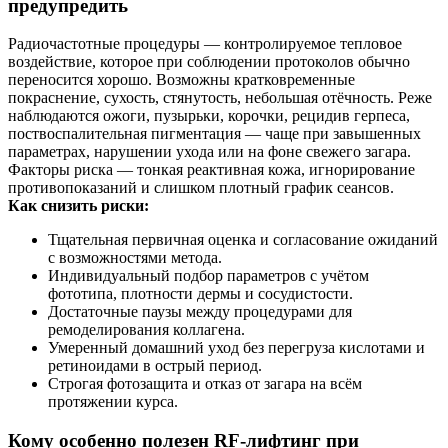
предупредить
Радиочастотные процедуры — контролируемое тепловое
воздействие, которое при соблюдении протоколов обычно
переносится хорошо. Возможны кратковременные
покраснение, сухость, стянутость, небольшая отёчность. Реже
наблюдаются ожоги, пузырьки, корочки, рецидив герпеса,
поствоспалительная пигментация — чаще при завышенных
параметрах, нарушении ухода или на фоне свежего загара.
Факторы риска — тонкая реактивная кожа, игнорирование
противопоказаний и слишком плотный график сеансов.
Как снизить риски:
Тщательная первичная оценка и согласование ожиданий
с возможностями метода.
Индивидуальный подбор параметров с учётом
фототипа, плотности дермы и сосудистости.
Достаточные паузы между процедурами для
ремоделирования коллагена.
Умеренный домашний уход без перегруза кислотами и
ретиноидами в острый период.
Строгая фотозащита и отказ от загара на всём
протяжении курса.
Кому особенно полезен RF‑лифтинг при