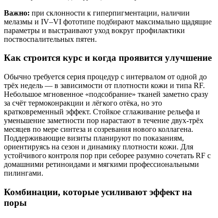
Важно:
при склонности к гиперпигментации, наличии
мелазмы и IV–VI фототипе подбирают максимально щадящие
параметры и выстраивают уход вокруг профилактики
поствоспалительных пятен.
Как строится курс и когда проявится улучшение
Обычно требуется серия процедур с интервалом от одной до
трёх недель — в зависимости от плотности кожи и типа RF.
Небольшое мгновенное «подсобрание» тканей заметно сразу
за счёт термоконракции и лёгкого отёка, но это
кратковременный эффект. Стойкое сглаживание рельефа и
уменьшение заметности пор нарастают в течение двух‑трёх
месяцев по мере синтеза и созревания нового коллагена.
Поддерживающие визиты планируют по показаниям,
ориентируясь на сезон и динамику плотности кожи. Для
устойчивого контроля пор при себорее разумно сочетать RF с
домашними ретиноидами и мягкими профессиональными
пилингами.
Комбинации, которые усиливают эффект на
поры