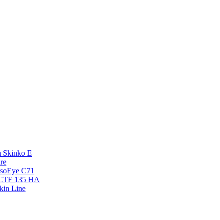
 Skinko E
re
esoEye С71
NCTF 135 HA
kin Line