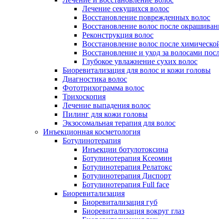
Лечение секущихся волос
Восстановление поврежденных волос
Восстановление волос после окрашиван
Реконструкция волос
Восстановление волос после химическо
Восстановление и уход за волосами пос
Глубокое увлажнение сухих волос
Биоревитализация для волос и кожи головы
Диагностика волос
Фототрихограмма волос
Трихоскопия
Лечение выпадения волос
Пилинг для кожи головы
Экзосомальная терапия для волос
Инъекционная косметология
Ботулинотерапия
Инъекции ботулотоксина
Ботулинотерапия Ксеомин
Ботулинотерапия Релатокс
Ботулинотерапия Диспорт
Ботулинотерапия Full face
Биоревитализация
Биоревитализация губ
Биоревитализация вокруг глаз