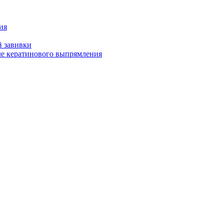
ия
й завивки
ле кератинового выпрямления