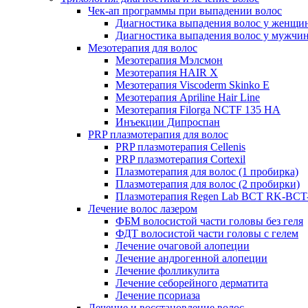
Чек-ап программы при выпадении волос
Диагностика выпадения волос у женщи
Диагностика выпадения волос у мужчи
Мезотерапия для волос
Мезотерапия Мэлсмон
Мезотерапия HAIR X
Мезотерапия Viscoderm Skinko E
Мезотерапия Apriline Hair Line
Мезотерапия Filorga NCTF 135 HA
Инъекции Дипроспан
PRP плазмотерапия для волос
PRP плазмотерапия Cellenis
PRP плазмотерапия Cortexil
Плазмотерапия для волос (1 пробирка)
Плазмотерапия для волос (2 пробирки)
Плазмотерапия Regen Lab BCT RK-BCT-
Лечение волос лазером
ФБМ волосистой части головы без геля
ФДТ волосистой части головы с гелем
Лечение очаговой алопеции
Лечение андрогенной алопеции
Лечение фолликулита
Лечение себорейного дерматита
Лечение псориаза
Лечение и восстановление волос