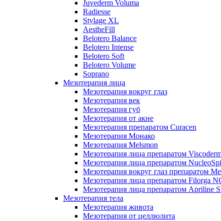
Juvederm Voluma
Radiesse
Stylage XL
AestheFill
Belotero Balance
Belotero Intense
Belotero Soft
Belotero Volume
Soprano
Мезотерапия лица
Мезотерапия вокруг глаз
Мезотерапия век
Мезотерапия губ
Мезотерапия от акне
Мезотерапия препаратом Curacen
Мезотерапия Монако
Мезотерапия Melsmon
Мезотерапия лица препаратом Viscoderm
Мезотерапия лица препаратом NucleoSpi
Мезотерапия вокруг глаз препаратом M
Мезотерапия лица препаратом Filorga 
Мезотерапия лица препаратом Apriline S
Мезотерапия тела
Мезотерапия живота
Мезотерапия от целлюлита