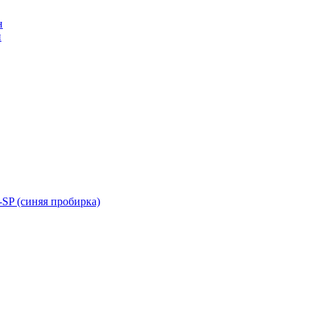
н
н
SP (синяя пробирка)