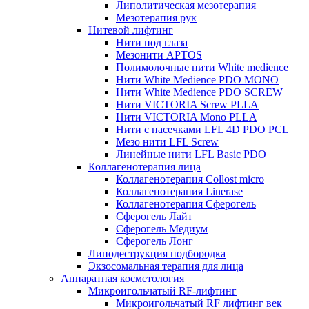
Липолитическая мезотерапия
Мезотерапия рук
Нитевой лифтинг
Нити под глаза
Мезонити APTOS
Полимолочные нити White medience
Нити White Medience PDO MONO
Нити White Medience PDO SCREW
Нити VICTORIA Screw PLLA
Нити VICTORIA Mono PLLA
Нити с насечками LFL 4D PDO PCL
Мезо нити LFL Screw
Линейные нити LFL Basic PDO
Коллагенотерапия лица
Коллагенотерапия Collost micro
Коллагенотерапия Linerase
Коллагенотерапия Сферогель
Сферогель Лайт
Сферогель Медиум
Сферогель Лонг
Липодеструкция подбородка
Экзосомальная терапия для лица
Аппаратная косметология
Микроигольчатый RF-лифтинг
Микроигольчатый RF лифтинг век