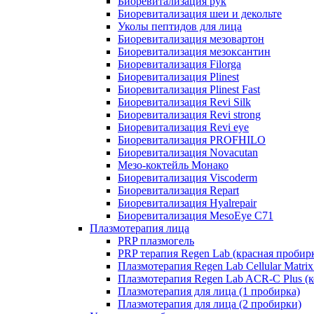
Биоревитализация рук
Биоревитализация шеи и декольте
Уколы пептидов для лица
Биоревитализация мезовартон
Биоревитализация мезоксантин
Биоревитализация Filorga
Биоревитализация Plinest
Биоревитализация Plinest Fast
Биоревитализация Revi Silk
Биоревитализация Revi strong
Биоревитализация Revi eye
Биоревитализация PROFHILO
Биоревитализация Novacutan
Мезо-коктейль Монако
Биоревитализация Viscoderm
Биоревитализация Repart
Биоревитализация Hyalrepair
Биоревитализация MesoEye C71
Плазмотерапия лица
PRP плазмогель
PRP терапия Regen Lab (красная пробир
Плазмотерапия Regen Lab Cellular Matrix
Плазмотерапия Regen Lab ACR-C Plus (к
Плазмотерапия для лица (1 пробирка)
Плазмотерапия для лица (2 пробирки)