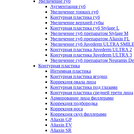
Увеличение губ
Аугментация губ
Увеличение тонких губ
Контурная пластика губ
Увеличение верхней губы
Контурная пластика губ Stylage L
Увеличение губ препаратом Stylage M
Увеличение губ препаратом Aliaxin FL
Увеличение губ Juvederm ULTRA SMIL
Контурная пластика Juvederm ULTRA 2
Контурная пластика Juvederm ULTRA 3
Увеличение губ препаратом Neuramis De
Контурная пластика
Интимная пластика
Контурная пластика ягодиц
Коррекция овала лица
Контурная пластика под глазами
Контурная пластика средней трети лица
Армирование лица филлерами
Коррекция подбородка
Коррекция носа
Коррекция скул филлерами
Aliaxin GP
Aliaxin EV
Aliaxin SR