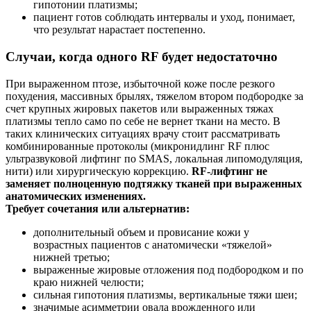
гипотонии платизмы;
пациент готов соблюдать интервалы и уход, понимает,
что результат нарастает постепенно.
Случаи, когда одного RF будет недостаточно
При выраженном птозе, избыточной коже после резкого
похудения, массивных брылях, тяжелом втором подбородке за
счет крупных жировых пакетов или выраженных тяжах
платизмы тепло само по себе не вернет ткани на место. В
таких клинических ситуациях врачу стоит рассматривать
комбинированные протоколы (микронидлинг RF плюс
ультразвуковой лифтинг по SMAS, локальная липомодуляция,
нити) или хирургическую коррекцию.
RF-лифтинг не
заменяет полноценную подтяжку тканей при выраженных
анатомических изменениях.
Требует сочетания или альтернатив:
дополнительный объем и провисание кожи у
возрастных пациентов с анатомически «тяжелой»
нижней третью;
выраженные жировые отложения под подбородком и по
краю нижней челюсти;
сильная гипотония платизмы, вертикальные тяжи шеи;
значимые асимметрии овала врожденного или