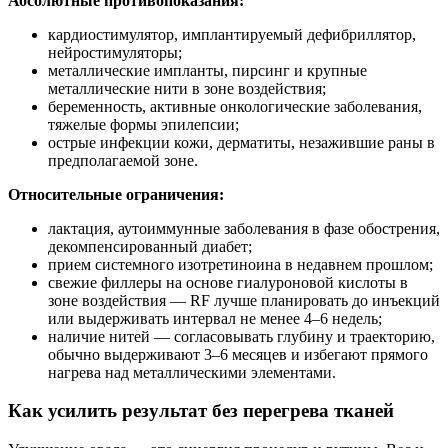
Абсолютные противопоказания:
кардиостимулятор, имплантируемый дефибриллятор,
нейростимуляторы;
металлические импланты, пирсинг и крупные
металлические нити в зоне воздействия;
беременность, активные онкологические заболевания,
тяжелые формы эпилепсии;
острые инфекции кожи, дерматиты, незажившие раны в
предполагаемой зоне.
Относительные ограничения:
лактация, аутоиммунные заболевания в фазе обострения,
декомпенсированный диабет;
прием системного изотретиноина в недавнем прошлом;
свежие филлеры на основе гиалуроновой кислоты в
зоне воздействия — RF лучше планировать до инъекций
или выдерживать интервал не менее 4–6 недель;
наличие нитей — согласовывать глубину и траекторию,
обычно выдерживают 3–6 месяцев и избегают прямого
нагрева над металлическими элементами.
Как усилить результат без перегрева тканей