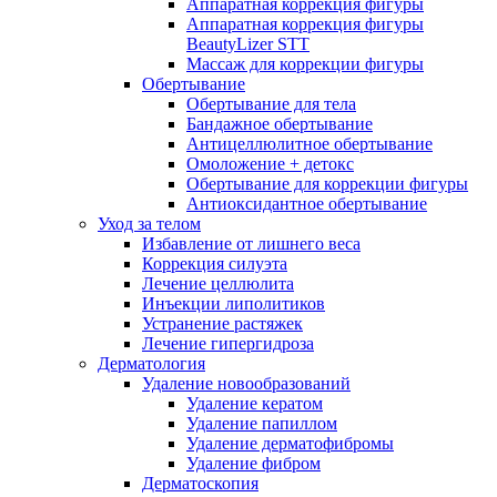
Аппаратная коррекция фигуры
Аппаратная коррекция фигуры
BeautyLizer STT
Массаж для коррекции фигуры
Обертывание
Обертывание для тела
Бандажное обертывание
Антицеллюлитное обертывание
Омоложение + детокс
Обертывание для коррекции фигуры
Антиоксидантное обертывание
Уход за телом
Избавление от лишнего веса
Коррекция силуэта
Лечение целлюлита
Инъекции липолитиков
Устранение растяжек
Лечение гипергидроза
Дерматология
Удаление новообразований
Удаление кератом
Удаление папиллом
Удаление дерматофибромы
Удаление фибром
Дерматоскопия