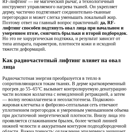
RF-лифтинг — не магический рычаг, а технологичный
инструмент управляемого нагрева тканей. Он укрепляет
дерму, частично подтягивает соединительно-тканные
перегородки и может слегка уменьшать локальный жир.
Поэтому ответ на главный вопрос практичный:
да, RF-
лифтинг способен подтянуть овал лица при начальном и
умеренном птозе, смягчить брыльки и второй подбородок
.
Но это не хирургическая подтяжка, и результат зависит от
типа аппарата, параметров, плотности кожи и исходной
тяжести деформаций.
Как радиочастотный лифтинг влияет на овал
лица
Радиочастотная энергия преобразуется в тепло в
сопротивляющихся токам тканях. В дерме кратковременный
прогрев до 55–65°C вызывает контролируемую денатурацию
части волокон коллагена с немедленной ретракцией, а затем
— волну неоколлагенеза и неоэластогенеза. Подкожно-
жировая клетчатка и фиброзно-септальная сеть отвечают
уплотнением перегородок и умеренным уменьшением объема
при достаточной энергетической плотности. Внизу лица это
проявляется сглаживанием брылек, более четкой линией
нижней челюсти и аккуратным контуром подподбородочной
области. Важна точность: охлаждение эпидермиса защищает