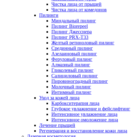
Чистка лица от прыщей
Чистка лица от комедонов
Пилинги
Миндальный пилинг
Пилинг Biorepeel
Пилинг Джесснера
Пилинг PRX-T33
Желтый ретиноловый пилинг
Срединный пилинг
Азелаиновый пилинг
Феруловый пилинг
Алмазный пилинг
Гликолевый пилинг
Салициловый пилинг
Пировиноградный пилинг
Молочный пилинг
Интимный пилинг
Уход за кожей лица
Карбокситерапия лица
Глубокое увлажнение и фейслифтинг
Интенсивное увлажнение лица
Интенсивное омоложение лица
Лечение прыщей
Регенерация и восстановление кожи лица
Лазерная косметология