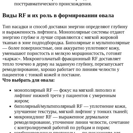
посттравматического происхождения.
Виды RF и их роль в формировании овала
Тип насадки и способ доставки энергии определяют глубину
и выраженность лифтинга. Монополярные системы отдают
энергию глубже и лучше справляются с мягкой жировой
тканью в зоне подподбородка. Биполярные и мультиполярные
— более поверхностные, они аккуратно уплотняют кожу,
уменьшают пористость и мелкую морщинистость, готовят
«каркас». Микроигольчатый фракционный RF доставляет
тепло точечно в дерму на заданную глубину, перезапускает
ремоделирование, хорошо работает по линиям челюсти у
пациентов с тонкой кожей и постакне.
Что выбрать для овала:
монополярный RF — фокус на мягкий липолиз и
лифтинг нижней трети у пациентов с умеренным
жиром;
биполярный/мультиполярный RF — уплотнение кожи,
улучшение текстуры, мягкий лифтинг у тонких тканей;
микронидлинг RF — выраженное дермальное
ремоделирование, уточнение линии челюсти, сочетание
с контролируемой работой по рубцам и порам;
комбинированные протоколы — по показаниям для