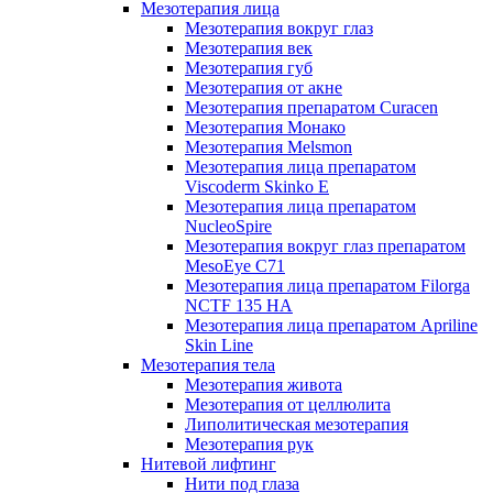
Мезотерапия лица
Мезотерапия вокруг глаз
Мезотерапия век
Мезотерапия губ
Мезотерапия от акне
Мезотерапия препаратом Curacen
Мезотерапия Монако
Мезотерапия Melsmon
Мезотерапия лица препаратом
Viscoderm Skinko E
Мезотерапия лица препаратом
NucleoSpire
Мезотерапия вокруг глаз препаратом
MesoEye С71
Мезотерапия лица препаратом Filorga
NCTF 135 HA
Мезотерапия лица препаратом Apriline
Skin Line
Мезотерапия тела
Мезотерапия живота
Мезотерапия от целлюлита
Липолитическая мезотерапия
Мезотерапия рук
Нитевой лифтинг
Нити под глаза