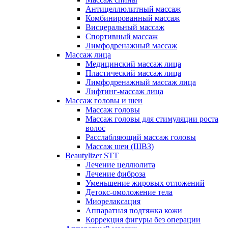
Антицеллюлитный массаж
Комбинированный массаж
Висцеральный массаж
Спортивный массаж
Лимфодренажный массаж
Массаж лица
Медицинский массаж лица
Пластический массаж лица
Лимфодренажный массаж лица
Лифтинг-массаж лица
Массаж головы и шеи
Массаж головы
Массаж головы для стимуляции роста
волос
Расслабляющий массаж головы
Массаж шеи (ШВЗ)
Beautylizer STT
Лечение целлюлита
Лечение фиброза
Уменьшение жировых отложений
Детокс-омоложение тела
Миорелаксация
Аппаратная подтяжка кожи
Коррекция фигуры без операции