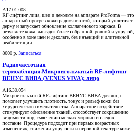
A17.01.008
RF-лифтинг лица, шеи и декольте на аппарате ProForma — это
аппаратный прогрев кожи радиочастотой, который уплотняет
дерму и запускает обновление коллагенового каркаса. В
результате кожа выглядит более собранной, ровной и упругой,
особенно в зоне шеи и декольте, без инъекций и длительной
реабилитации.
8000 р.
Записаться
Радиочастотная
термоабляция.Микроигольчатый RF-лифтинг
ВЕНУС ВИВА (VENUS VIVA): лицо
А16.30.054
Микроигольчатый RF-лифтинг ВЕНУС ВИВА для лица
помогает улучшить плотность, тонус и рельеф кожи без
хирургического вмешательства. Аппаратное воздействие
стимулирует обновление тканей, способствует сокращению
видимости пор, смягчению мелких морщин и следов
постакне. Процедура подходит при первых возрастных
изменениях, снижении упругости и неровной текстуре кожи.