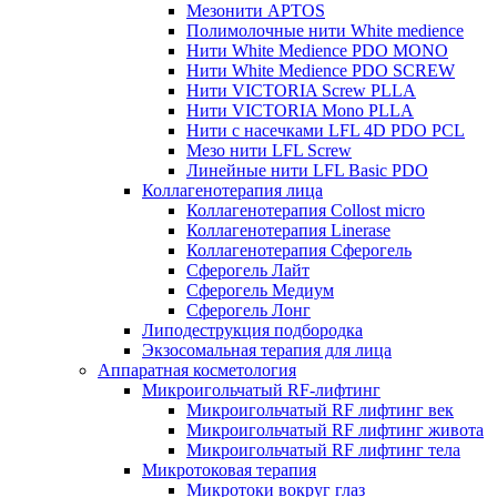
Мезонити APTOS
Полимолочные нити White medience
Нити White Medience PDO MONO
Нити White Medience PDO SCREW
Нити VICTORIA Screw PLLA
Нити VICTORIA Mono PLLA
Нити с насечками LFL 4D PDO PCL
Мезо нити LFL Screw
Линейные нити LFL Basic PDO
Коллагенотерапия лица
Коллагенотерапия Collost micro
Коллагенотерапия Linerase
Коллагенотерапия Сферогель
Сферогель Лайт
Сферогель Медиум
Сферогель Лонг
Липодеструкция подбородка
Экзосомальная терапия для лица
Аппаратная косметология
Микроигольчатый RF-лифтинг
Микроигольчатый RF лифтинг век
Микроигольчатый RF лифтинг живота
Микроигольчатый RF лифтинг тела
Микротоковая терапия
Микротоки вокруг глаз