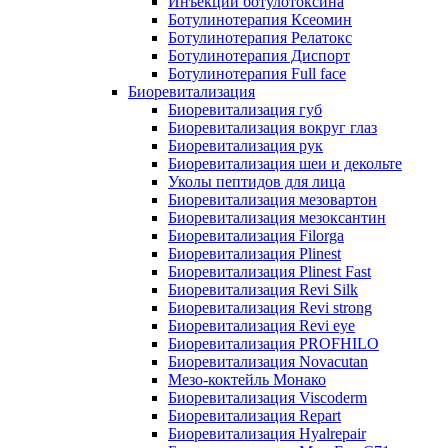
Инъекции ботулотоксина
Ботулинотерапия Ксеомин
Ботулинотерапия Релатокс
Ботулинотерапия Диспорт
Ботулинотерапия Full face
Биоревитализация
Биоревитализация губ
Биоревитализация вокруг глаз
Биоревитализация рук
Биоревитализация шеи и декольте
Уколы пептидов для лица
Биоревитализация мезовартон
Биоревитализация мезоксантин
Биоревитализация Filorga
Биоревитализация Plinest
Биоревитализация Plinest Fast
Биоревитализация Revi Silk
Биоревитализация Revi strong
Биоревитализация Revi eye
Биоревитализация PROFHILO
Биоревитализация Novacutan
Мезо-коктейль Монако
Биоревитализация Viscoderm
Биоревитализация Repart
Биоревитализация Hyalrepair