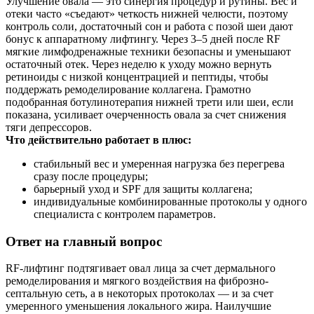
Улучшение овала — это синергия процедур и рутины. Вес и
отеки часто «съедают» четкость нижней челюсти, поэтому
контроль соли, достаточный сон и работа с позой шеи дают
бонус к аппаратному лифтингу. Через 3–5 дней после RF
мягкие лимфодренажные техники безопасны и уменьшают
остаточный отек. Через неделю к уходу можно вернуть
ретиноиды с низкой концентрацией и пептиды, чтобы
поддержать ремоделирование коллагена. Грамотно
подобранная ботулинотерапия нижней трети или шеи, если
показана, усиливает очерченность овала за счет снижения
тяги депрессоров.
Что действительно работает в плюс:
стабильный вес и умеренная нагрузка без перегрева
сразу после процедуры;
барьерный уход и SPF для защиты коллагена;
индивидуальные комбинированные протоколы у одного
специалиста с контролем параметров.
Ответ на главный вопрос
RF-лифтинг подтягивает овал лица за счет дермального
ремоделирования и мягкого воздействия на фиброзно-
септальную сеть, а в некоторых протоколах — и за счет
умеренного уменьшения локального жира. Наилучшие