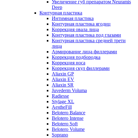
Увеличение губ препаратом Neuramis
Deep
Контурная пластика
Интимная пластика
Контурная пластика ягодиц
Коррекция овала лица
Контурная пластика под глазами
Контурная пластика средней трети
лица
Армирование лица филлерами
Коррекция подбородка
Коррекция носа
Коррекция скул филлерами
Aliaxin GP
Aliaxin EV
Aliaxin SR
Juvederm Voluma
Radiesse
Stylage XL
AestheFill
Belotero Balance
Belotero Intense
Belotero Soft
Belotero Volume
Soprano