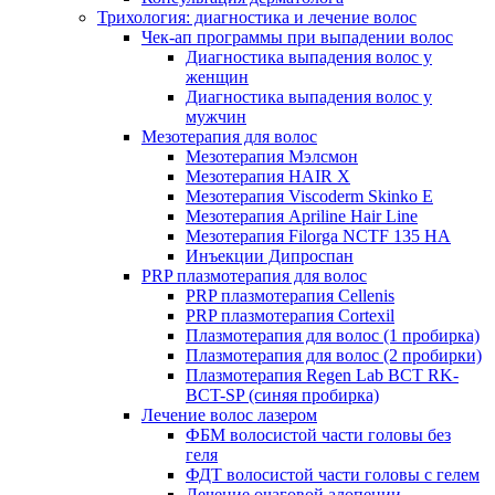
Трихология: диагностика и лечение волос
Чек-ап программы при выпадении волос
Диагностика выпадения волос у
женщин
Диагностика выпадения волос у
мужчин
Мезотерапия для волос
Мезотерапия Мэлсмон
Мезотерапия HAIR X
Мезотерапия Viscoderm Skinko E
Мезотерапия Apriline Hair Line
Мезотерапия Filorga NCTF 135 HA
Инъекции Дипроспан
PRP плазмотерапия для волос
PRP плазмотерапия Cellenis
PRP плазмотерапия Cortexil
Плазмотерапия для волос (1 пробирка)
Плазмотерапия для волос (2 пробирки)
Плазмотерапия Regen Lab BCT RK-
BCT-SP (синяя пробирка)
Лечение волос лазером
ФБМ волосистой части головы без
геля
ФДТ волосистой части головы с гелем
Лечение очаговой алопеции