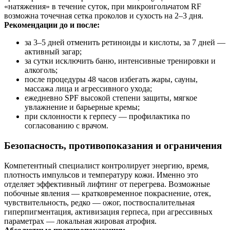
«натяжения» в течение суток, при микроигольчатом RF
возможна точечная сетка проколов и сухость на 2–3 дня.
Рекомендации до и после:
за 3–5 дней отменить ретиноиды и кислоты, за 7 дней —
активный загар;
за сутки исключить баню, интенсивные тренировки и
алкоголь;
после процедуры 48 часов избегать жары, сауны,
массажа лица и агрессивного ухода;
ежедневно SPF высокой степени защиты, мягкое
увлажнение и барьерные кремы;
при склонности к герпесу — профилактика по
согласованию с врачом.
Безопасность, противопоказания и ограничения
Компетентный специалист контролирует энергию, время,
плотность импульсов и температуру кожи. Именно это
отделяет эффективный лифтинг от перегрева. Возможные
побочные явления — кратковременное покраснение, отек,
чувствительность, редко — ожог, поствоспалительная
гиперпигментация, активизация герпеса, при агрессивных
параметрах — локальная жировая атрофия.