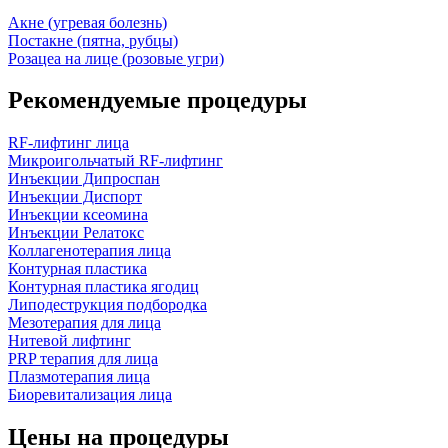
Акне (угревая болезнь)
Постакне (пятна, рубцы)
Розацеа на лице (розовые угри)
Рекомендуемые процедуры
RF-лифтинг лица
Микроигольчатый RF-лифтинг
Инъекции Дипроспан
Инъекции Диспорт
Инъекции ксеомина
Инъекции Релатокс
Коллагенотерапия лица
Контурная пластика
Контурная пластика ягодиц
Липодеструкция подбородка
Мезотерапия для лица
Нитевой лифтинг
PRP терапия для лица
Плазмотерапия лица
Биоревитализация лица
Цены на процедуры