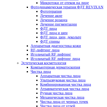
Микротоки от отеков на лице
Фотодинамическая терапия ФДТ REVIXAN
Фототерапия
Лечение акне
Лечение розацеа
Лечение пигментации
ФДТ лица
ФДТ лица и шеи
ФДТ лица, шеи, декольте
ФДТ спины
Аппаратная диагностика кожи
RF-лифтинг лица
Игольчатый RF лифтинг
Игольчатый RF лифтинг лица
Эстетическая косметология
Компьютерная дерматоскопия
Чистка лица
Аппаратная чистка лица
Ультразвуковая чистка лица
Комбинированная чистка лица
Атравматическая чистка лица
Ручная чистка лица
Механическая чистка лица
Чистка лица от черных точек
Чистка лица от угрей