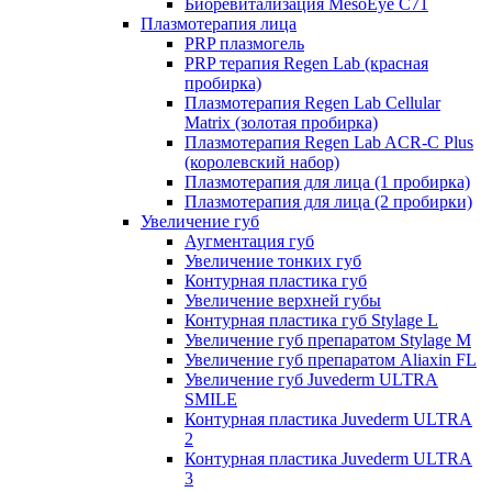
Биоревитализация MesoEye C71
Плазмотерапия лица
PRP плазмогель
PRP терапия Regen Lab (красная
пробирка)
Плазмотерапия Regen Lab Cellular
Matrix (золотая пробирка)
Плазмотерапия Regen Lab ACR-C Plus
(королевский набор)
Плазмотерапия для лица (1 пробирка)
Плазмотерапия для лица (2 пробирки)
Увеличение губ
Аугментация губ
Увеличение тонких губ
Контурная пластика губ
Увеличение верхней губы
Контурная пластика губ Stylage L
Увеличение губ препаратом Stylage M
Увеличение губ препаратом Aliaxin FL
Увеличение губ Juvederm ULTRA
SMILE
Контурная пластика Juvederm ULTRA
2
Контурная пластика Juvederm ULTRA
3