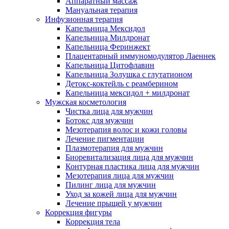
Аппаратный массаж
Мануальная терапия
Инфузионная терапия
Капельница Мексидол
Капельница Милдронат
Капельница Феринжект
Плацентарный иммуномодулятор Лаеннек
Капельница Цитофлавин
Капельница Золушка с глутатионом
Детокс-коктейль с реамберином
Капельница мексидол + милдронат
Мужская косметология
Чистка лица для мужчин
Ботокс для мужчин
Мезотерапия волос и кожи головы
Лечение пигментации
Плазмотерапия для мужчин
Биоревитализация лица для мужчин
Контурная пластика лица для мужчин
Мезотерапия лица для мужчин
Пилинг лица для мужчин
Уход за кожей лица для мужчин
Лечение прыщей у мужчин
Коррекция фигуры
Коррекция тела