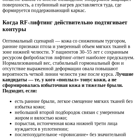
поверхность, а глубинный нагрев доставляется туда, где
формируется поддерживающий каркас.
Когда RF-лифтинг действительно подтягивает
контуры
Оптимальный сценарий — кожа со сниженным тургором,
ранние признаки птоза и умеренный объем мягких тканей в
зоне нижней челюсти. У пациентов 30–55 лет с сохранным
ресурсом фибробластов лифтинг-ответ наиболее предсказуем.
Нормализованный вес, стабильный гормональный фон и
отсутствие выраженной деформации овала повышают
вероятность четкой линии челюсти уже после курса.
Лучшие
кандидаты — те, у кого «поплыл» тонус кожи, а не
сформировалась избыточная кожа и тяжелые брыли.
Подходит, если:
есть ранние брыли, легкое смещение мягких тканей без
избытка кожи;
небольшой второй подбородок связан с умеренным
жиром и вялостью кожи;
порыстая, истонченная кожа нижней трети лица
нуждается в уплотнении;
послепохудательное «провисание» без значительной