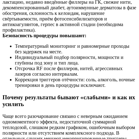
лактацию, недавно введённые филлеры на ГК, свежие нити,
декомпенсированный диабет, аутоиммунные дерматозы в фазе
обострения, склонность к келоидам, нарушение
свёртываемости, приём фотосенсибилизаторов и
антикоагулянтов, герпес в активной стадии (необходима
профилактика).
Безопасность процедуры повышают:
Температурный мониторинг и равномерные проходы
без задержек на месте.
Индивидуальный подбор полярности, мощности и
глубины под зону и тип лица.
Отсрочка RF после филлеров, нитей, агрессивных
лазеров согласно интервалам.
Коррекция триггеров отёчности: соль, алкоголь, ночные
тренировки в день процедуры исключают.
Почему результаты бывают «слабыми» и как их
усилить
Чаще всего разочарование связано с неверным ожиданием
одномоментного эффекта, недостаточной суммарной
теплодозой, слишком редким графиком, ошибочным выбором
полярности или отсутствием комплексного подхода. В
отдельных случаях мешают некорригированные триггеры