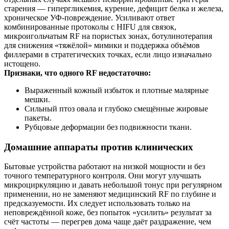
старения — гипергликемия, курение, дефицит белка и железа,
хроническое УФ‑повреждение. Усиливают ответ
комбинированные протоколы с HIFU для связок,
микроигольчатым RF на пористых зонах, ботулинотерапия
для снижения «тяжёлой» мимики и поддержка объёмов
филлерами в стратегических точках, если лицо изначально
истощено.
Признаки, что одного RF недостаточно:
Выраженный кожный избыток и плотные малярные
мешки.
Сильный птоз овала и глубоко смещённые жировые
пакеты.
Рубцовые деформации без подвижности ткани.
Домашние аппараты против клинических
Бытовые устройства работают на низкой мощности и без
точного температурного контроля. Они могут улучшать
микроциркуляцию и давать небольшой тонус при регулярном
применении, но не заменяют медицинский RF по глубине и
предсказуемости. Их следует использовать только на
неповреждённой коже, без попыток «усилить» результат за
счёт частоты — перегрев дома чаще даёт раздражение, чем