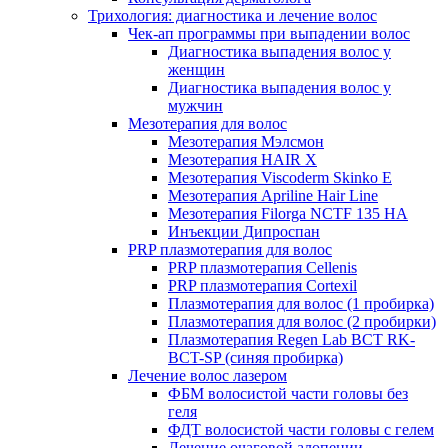
Трихология: диагностика и лечение волос
Чек-ап программы при выпадении волос
Диагностика выпадения волос у
женщин
Диагностика выпадения волос у
мужчин
Мезотерапия для волос
Мезотерапия Мэлсмон
Мезотерапия HAIR X
Мезотерапия Viscoderm Skinko E
Мезотерапия Apriline Hair Line
Мезотерапия Filorga NCTF 135 HA
Инъекции Дипроспан
PRP плазмотерапия для волос
PRP плазмотерапия Cellenis
PRP плазмотерапия Cortexil
Плазмотерапия для волос (1 пробирка)
Плазмотерапия для волос (2 пробирки)
Плазмотерапия Regen Lab BCT RK-
BCT-SP (синяя пробирка)
Лечение волос лазером
ФБМ волосистой части головы без
геля
ФДТ волосистой части головы с гелем
Лечение очаговой алопеции