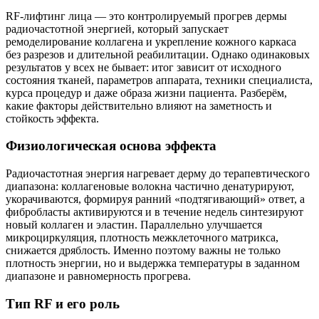
RF‑лифтинг лица — это контролируемый прогрев дермы
радиочастотной энергией, который запускает
ремоделирование коллагена и укрепление кожного каркаса
без разрезов и длительной реабилитации. Однако одинаковых
результатов у всех не бывает: итог зависит от исходного
состояния тканей, параметров аппарата, техники специалиста,
курса процедур и даже образа жизни пациента. Разберём,
какие факторы действительно влияют на заметность и
стойкость эффекта.
Физиологическая основа эффекта
Радиочастотная энергия нагревает дерму до терапевтического
диапазона: коллагеновые волокна частично денатурируют,
укорачиваются, формируя ранний «подтягивающий» ответ, а
фибробласты активируются и в течение недель синтезируют
новый коллаген и эластин. Параллельно улучшается
микроциркуляция, плотность межклеточного матрикса,
снижается дряблость. Именно поэтому важны не только
плотность энергии, но и выдержка температуры в заданном
диапазоне и равномерность прогрева.
Тип RF и его роль