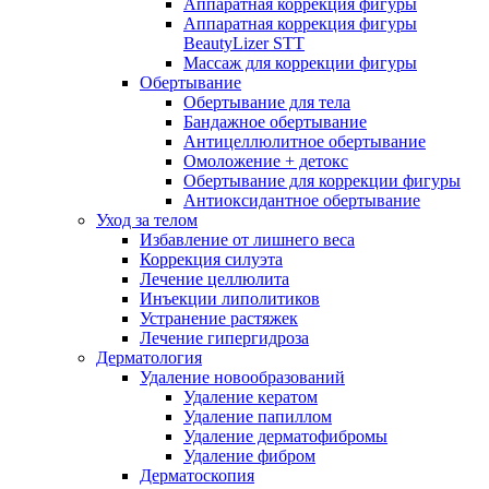
Аппаратная коррекция фигуры
Аппаратная коррекция фигуры
BeautyLizer STT
Массаж для коррекции фигуры
Обертывание
Обертывание для тела
Бандажное обертывание
Антицеллюлитное обертывание
Омоложение + детокс
Обертывание для коррекции фигуры
Антиоксидантное обертывание
Уход за телом
Избавление от лишнего веса
Коррекция силуэта
Лечение целлюлита
Инъекции липолитиков
Устранение растяжек
Лечение гипергидроза
Дерматология
Удаление новообразований
Удаление кератом
Удаление папиллом
Удаление дерматофибромы
Удаление фибром
Дерматоскопия