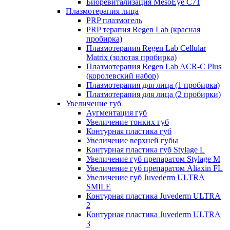
Биоревитализация MesoEye C71
Плазмотерапия лица
PRP плазмогель
PRP терапия Regen Lab (красная
пробирка)
Плазмотерапия Regen Lab Cellular
Matrix (золотая пробирка)
Плазмотерапия Regen Lab ACR-C Plus
(королевский набор)
Плазмотерапия для лица (1 пробирка)
Плазмотерапия для лица (2 пробирки)
Увеличение губ
Аугментация губ
Увеличение тонких губ
Контурная пластика губ
Увеличение верхней губы
Контурная пластика губ Stylage L
Увеличение губ препаратом Stylage M
Увеличение губ препаратом Aliaxin FL
Увеличение губ Juvederm ULTRA
SMILE
Контурная пластика Juvederm ULTRA
2
Контурная пластика Juvederm ULTRA
3