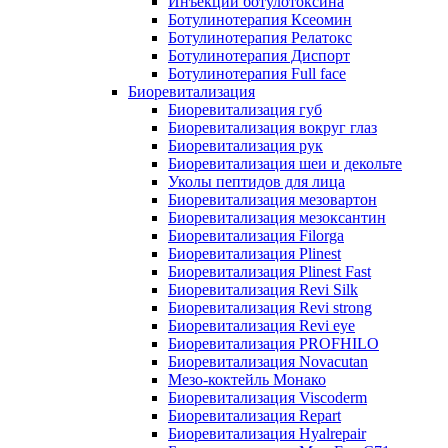
Инъекции ботулотоксина
Ботулинотерапия Ксеомин
Ботулинотерапия Релатокс
Ботулинотерапия Диспорт
Ботулинотерапия Full face
Биоревитализация
Биоревитализация губ
Биоревитализация вокруг глаз
Биоревитализация рук
Биоревитализация шеи и декольте
Уколы пептидов для лица
Биоревитализация мезовартон
Биоревитализация мезоксантин
Биоревитализация Filorga
Биоревитализация Plinest
Биоревитализация Plinest Fast
Биоревитализация Revi Silk
Биоревитализация Revi strong
Биоревитализация Revi eye
Биоревитализация PROFHILO
Биоревитализация Novacutan
Мезо-коктейль Монако
Биоревитализация Viscoderm
Биоревитализация Repart
Биоревитализация Hyalrepair