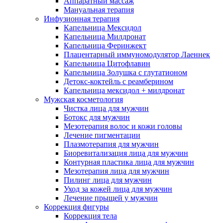
Аппаратный массаж
Мануальная терапия
Инфузионная терапия
Капельница Мексидол
Капельница Милдронат
Капельница Феринжект
Плацентарный иммуномодулятор Лаеннек
Капельница Цитофлавин
Капельница Золушка с глутатионом
Детокс-коктейль с реамберином
Капельница мексидол + милдронат
Мужская косметология
Чистка лица для мужчин
Ботокс для мужчин
Мезотерапия волос и кожи головы
Лечение пигментации
Плазмотерапия для мужчин
Биоревитализация лица для мужчин
Контурная пластика лица для мужчин
Мезотерапия лица для мужчин
Пилинг лица для мужчин
Уход за кожей лица для мужчин
Лечение прыщей у мужчин
Коррекция фигуры
Коррекция тела