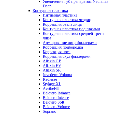
Увеличение губ препаратом Neuramis
Deep
Контурная пластика
Интимная пластика
Контурная пластика ягодиц
Коррекция овала лица
Контурная пластика под глазами
Контурная пластика средней трети
лица
Армирование лица филлерами
Коррекция подбородка
Коррекция носа
Коррекция скул филлерами
Aliaxin GP
Aliaxin EV
Aliaxin SR
Juvederm Voluma
Radiesse
Stylage XL
AestheFill
Belotero Balance
Belotero Intense
Belotero Soft
Belotero Volume
Soprano