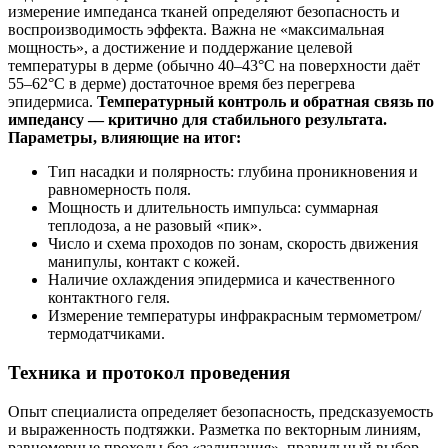
измерение импеданса тканей определяют безопасность и
воспроизводимость эффекта. Важна не «максимальная
мощность», а достижение и поддержание целевой
температуры в дерме (обычно 40–43°C на поверхности даёт
55–62°C в дерме) достаточное время без перегрева
эпидермиса.
Температурный контроль и обратная связь по
импедансу — критично для стабильного результата.
Параметры, влияющие на итог:
Тип насадки и полярность: глубина проникновения и
равномерность поля.
Мощность и длительность импульса: суммарная
теплодоза, а не разовый «пик».
Число и схема проходов по зонам, скорость движения
манипулы, контакт с кожей.
Наличие охлаждения эпидермиса и качественного
контактного геля.
Измерение температуры инфракрасным термометром/
термодатчиками.
Техника и протокол проведения
Опыт специалиста определяет безопасность, предсказуемость
и выраженность подтяжки. Разметка по векторным линиям,
равномерные проходы без «залипания», правильный выбор