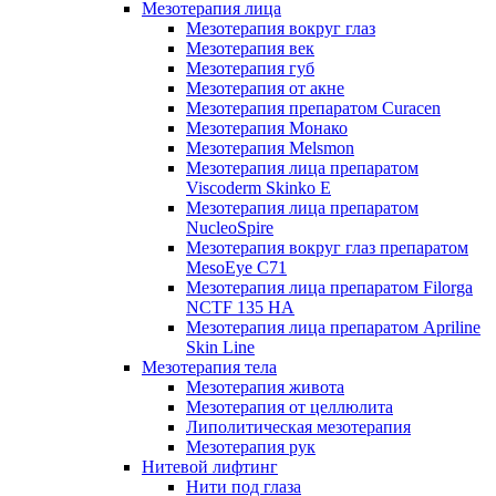
Мезотерапия лица
Мезотерапия вокруг глаз
Мезотерапия век
Мезотерапия губ
Мезотерапия от акне
Мезотерапия препаратом Curacen
Мезотерапия Монако
Мезотерапия Melsmon
Мезотерапия лица препаратом
Viscoderm Skinko E
Мезотерапия лица препаратом
NucleoSpire
Мезотерапия вокруг глаз препаратом
MesoEye С71
Мезотерапия лица препаратом Filorga
NCTF 135 HA
Мезотерапия лица препаратом Apriline
Skin Line
Мезотерапия тела
Мезотерапия живота
Мезотерапия от целлюлита
Липолитическая мезотерапия
Мезотерапия рук
Нитевой лифтинг
Нити под глаза