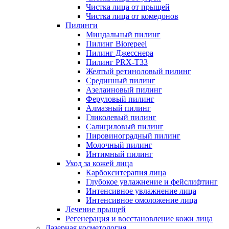
Чистка лица от прыщей
Чистка лица от комедонов
Пилинги
Миндальный пилинг
Пилинг Biorepeel
Пилинг Джесснера
Пилинг PRX-T33
Желтый ретиноловый пилинг
Срединный пилинг
Азелаиновый пилинг
Феруловый пилинг
Алмазный пилинг
Гликолевый пилинг
Салициловый пилинг
Пировиноградный пилинг
Молочный пилинг
Интимный пилинг
Уход за кожей лица
Карбокситерапия лица
Глубокое увлажнение и фейслифтинг
Интенсивное увлажнение лица
Интенсивное омоложение лица
Лечение прыщей
Регенерация и восстановление кожи лица
Лазерная косметология