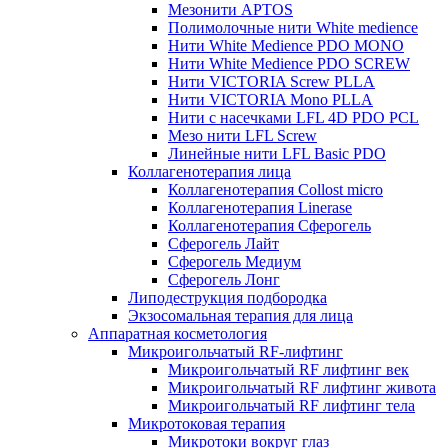
Мезонити APTOS
Полимолочные нити White medience
Нити White Medience PDO MONO
Нити White Medience PDO SCREW
Нити VICTORIA Screw PLLA
Нити VICTORIA Mono PLLA
Нити с насечками LFL 4D PDO PCL
Мезо нити LFL Screw
Линейные нити LFL Basic PDO
Коллагенотерапия лица
Коллагенотерапия Collost micro
Коллагенотерапия Linerase
Коллагенотерапия Сферогель
Сферогель Лайт
Сферогель Медиум
Сферогель Лонг
Липодеструкция подбородка
Экзосомальная терапия для лица
Аппаратная косметология
Микроигольчатый RF-лифтинг
Микроигольчатый RF лифтинг век
Микроигольчатый RF лифтинг живота
Микроигольчатый RF лифтинг тела
Микротоковая терапия
Микротоки вокруг глаз