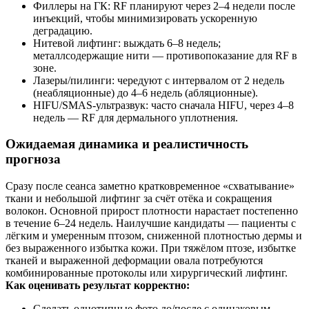
Филлеры на ГК: RF планируют через 2–4 недели после
инъекций, чтобы минимизировать ускоренную
деградацию.
Нитевой лифтинг: выждать 6–8 недель;
металлсодержащие нити — противопоказание для RF в
зоне.
Лазеры/пилинги: чередуют с интервалом от 2 недель
(неабляционные) до 4–6 недель (абляционные).
HIFU/SMAS‑ультразвук: часто сначала HIFU, через 4–8
недель — RF для дермального уплотнения.
Ожидаемая динамика и реалистичность
прогноза
Сразу после сеанса заметно кратковременное «схватывание»
ткани и небольшой лифтинг за счёт отёка и сокращения
волокон. Основной прирост плотности нарастает постепенно
в течение 6–24 недель. Наилучшие кандидаты — пациенты с
лёгким и умеренным птозом, сниженной плотностью дермы и
без выраженного избытка кожи. При тяжёлом птозе, избытке
тканей и выраженной деформации овала потребуются
комбинированные протоколы или хирургический лифтинг.
Как оценивать результат корректно:
Сделать однотипные фото до/после с одинаковым