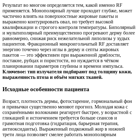
Результат во многом определяется тем, какой именно RF
применяется. Монополярный лучше проходит глубже, может
частично влиять на поверхностные жировые пакеты и
выраженно контурировать овал, но требует высокой
квалификации и строгого контроля температуры. Биполярный
и мультиполярный преимущественно прогревают дерму более
равномерно, снижая риск нежелательной липолизы у худых
пациентов. Фракционный микроигольчатый RF доставляет
энергию точечно через иглы в дерму и септы жировых
пакетов — это эффективен при выраженной дряблости,
постакне, рубцах и пористости, но нуждается в чётком
планировании параметров глубины и времени импульса.
Ключевое: тип излучателя подбирают под толщину кожи,
выраженность птоза и объём мягких тканей.
Исходные особенности пациента
Возраст, плотность дермы, фотостарение, гормональный фон
и привычки существенно меняют прогноз. Молодая кожа с
сохранёнными волокнами реагирует быстрее, у возрастной с
гликацией и истончением требуется больше сеансов и
грамотная подготовка (гидратация, барьерная терапия,
антиоксиданты). Выраженный подкожный жир в нижней
трети лица позволяет смелее работать монополярным