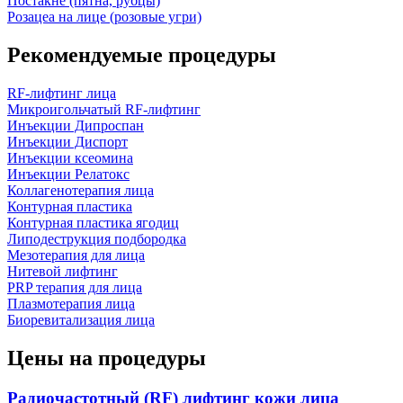
Постакне (пятна, рубцы)
Розацеа на лице (розовые угри)
Рекомендуемые процедуры
RF-лифтинг лица
Микроигольчатый RF-лифтинг
Инъекции Дипроспан
Инъекции Диспорт
Инъекции ксеомина
Инъекции Релатокс
Коллагенотерапия лица
Контурная пластика
Контурная пластика ягодиц
Липодеструкция подбородка
Мезотерапия для лица
Нитевой лифтинг
PRP терапия для лица
Плазмотерапия лица
Биоревитализация лица
Цены на процедуры
Радиочастотный (RF) лифтинг кожи лица