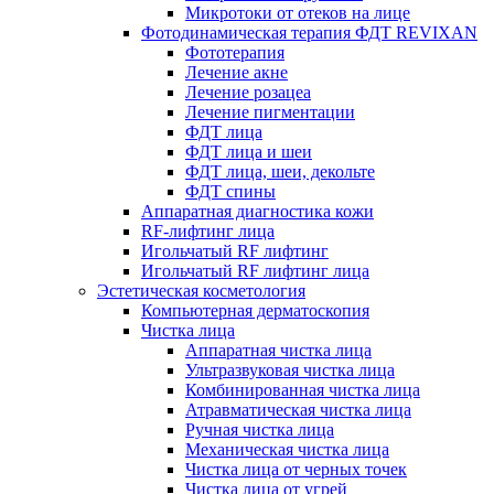
Микротоки от отеков на лице
Фотодинамическая терапия ФДТ REVIXAN
Фототерапия
Лечение акне
Лечение розацеа
Лечение пигментации
ФДТ лица
ФДТ лица и шеи
ФДТ лица, шеи, декольте
ФДТ спины
Аппаратная диагностика кожи
RF-лифтинг лица
Игольчатый RF лифтинг
Игольчатый RF лифтинг лица
Эстетическая косметология
Компьютерная дерматоскопия
Чистка лица
Аппаратная чистка лица
Ультразвуковая чистка лица
Комбинированная чистка лица
Атравматическая чистка лица
Ручная чистка лица
Механическая чистка лица
Чистка лица от черных точек
Чистка лица от угрей