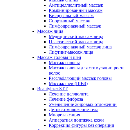
Антицеллюлитный массаж
Комбинированный массаж
Висцеральный массаж
Спортивный массаж
Лимфодренажный массаж
Массаж лица
Медицинский массаж лица
Пластический массаж лица
Лимфодренажный массаж лица
Лифтинг-массаж лица
Массаж головы и шеи
Массаж головы
Массаж головы для стимуляции роста
волос
Расслабляющий массаж головы
Массаж шеи (ШВЗ)
Beautylizer STT
Лечение целлюлита
Лечение фиброза
Уменьшение жировых отложений
Детокс-омоложение тела
Миорелаксация
Аппаратная подтяжка кожи
Коррекция фигуры без операции