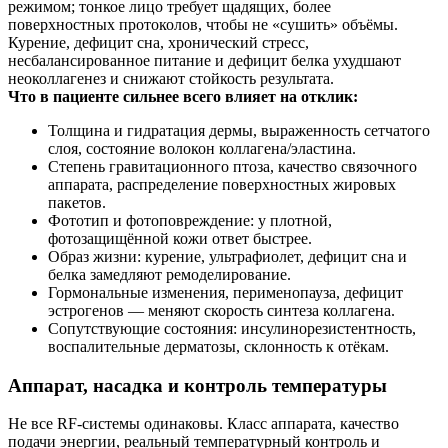
режимом; тонкое лицо требует щадящих, более
поверхностных протоколов, чтобы не «сушить» объёмы.
Курение, дефицит сна, хронический стресс,
несбалансированное питание и дефицит белка ухудшают
неоколлагенез и снижают стойкость результата.
Что в пациенте сильнее всего влияет на отклик:
Толщина и гидратация дермы, выраженность сетчатого
слоя, состояние волокон коллагена/эластина.
Степень гравитационного птоза, качество связочного
аппарата, распределение поверхностных жировых
пакетов.
Фототип и фотоповреждение: у плотной,
фотозащищённой кожи ответ быстрее.
Образ жизни: курение, ультрафиолет, дефицит сна и
белка замедляют ремоделирование.
Гормональные изменения, перименопауза, дефицит
эстрогенов — меняют скорость синтеза коллагена.
Сопутствующие состояния: инсулинорезистентность,
воспалительные дерматозы, склонность к отёкам.
Аппарат, насадка и контроль температуры
Не все RF‑системы одинаковы. Класс аппарата, качество
подачи энергии, реальный температурный контроль и