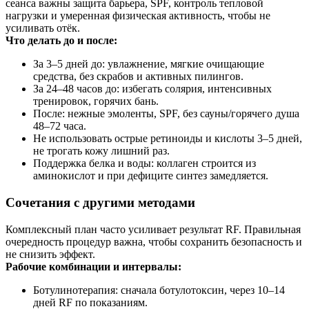
сеанса важны защита барьера, SPF, контроль тепловой
нагрузки и умеренная физическая активность, чтобы не
усиливать отёк.
Что делать до и после:
За 3–5 дней до: увлажнение, мягкие очищающие
средства, без скрабов и активных пилингов.
За 24–48 часов до: избегать солярия, интенсивных
тренировок, горячих бань.
После: нежные эмоленты, SPF, без сауны/горячего душа
48–72 часа.
Не использовать острые ретиноиды и кислоты 3–5 дней,
не трогать кожу лишний раз.
Поддержка белка и воды: коллаген строится из
аминокислот и при дефиците синтез замедляется.
Сочетания с другими методами
Комплексный план часто усиливает результат RF. Правильная
очередность процедур важна, чтобы сохранить безопасность и
не снизить эффект.
Рабочие комбинации и интервалы:
Ботулинотерапия: сначала ботулотоксин, через 10–14
дней RF по показаниям.