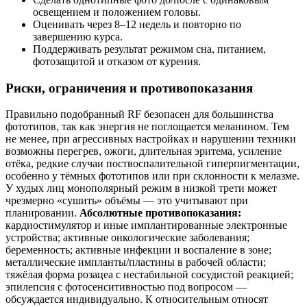
освещением и положением головы.
Оценивать через 8–12 недель и повторно по
завершению курса.
Поддерживать результат режимом сна, питанием,
фотозащитой и отказом от курения.
Риски, ограничения и противопоказания
Правильно подобранный RF безопасен для большинства
фототипов, так как энергия не поглощается меланином. Тем
не менее, при агрессивных настройках и нарушении техники
возможны перегрев, ожоги, длительная эритема, усиление
отёка, редкие случаи поствоспалительной гиперпигментации,
особенно у тёмных фототипов или при склонности к мелазме.
У худых лиц монополярный режим в низкой трети может
чрезмерно «сушить» объёмы — это учитывают при
планировании.
Абсолютные противопоказания:
кардиостимулятор и иные имплантированные электронные
устройства; активные онкологические заболевания;
беременность; активные инфекции и воспаление в зоне;
металлические импланты/пластины в рабочей области;
тяжёлая форма розацеа с нестабильной сосудистой реакцией;
эпилепсия с фотосенситивностью под вопросом —
обсуждается индивидуально. К относительным относят