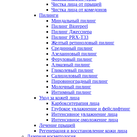
Чистка лица от прыщей
Чистка лица от комедонов
Пилинги
Миндальный пилинг
Пилинг Biorepeel
Пилинг Джесснера
Пилинг PRX-T33
Желтый ретиноловый пилинг
Срединный пилинг
Азелаиновый пилинг
Феруловый пилинг
Алмазный пилинг
Гликолевый пилинг
Салициловый пилинг
Пировиноградный пилинг
Молочный пилинг
Интимный пилинг
Уход за кожей лица
Карбокситерапия лица
Глубокое увлажнение и фейслифтинг
Интенсивное увлажнение лица
Интенсивное омоложение лица
Лечение прыщей
Регенерация и восстановление кожи лица
Лазерная косметология