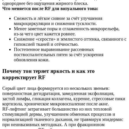
однороднее без ощущения жирного блеска.
Что меняется после RF для визуального тона:
Свежесть и лёгкое сияние за счёт улучшения
микроциркуляции и снижения тусклости.
Менее заметные поры и сглаженность микрорельефа,
из‑за чего цвет кажется ровнее.
Снижение «серости» и землистого оттенка, связанного с
гипоксией тканей и отёчностью.
Постепенное выравнивание рассеянных
поствоспалительных пятен за счёт ускорения
обновления кожи.
Почему тон теряет яркость и как это
корректирует RF
Серый цвет лица формируется из нескольких звеньев:
поверхностная дегидратация, замедленная эксфолиация,
застой лимфы, гликация коллагена, курение, стрессовые пики
кортизола, хроническое микровоспаление после акне.
RF‑лифтинг затрагивает большинство из них тепловой
стимуляцией дермы, улучшением обменных процессов и
нормализацией тканевого дыхания, не травмируя эпидермис
при неинвазивных методиках. А при фракционном