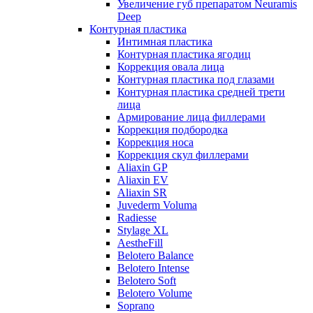
Увеличение губ препаратом Neuramis
Deep
Контурная пластика
Интимная пластика
Контурная пластика ягодиц
Коррекция овала лица
Контурная пластика под глазами
Контурная пластика средней трети
лица
Армирование лица филлерами
Коррекция подбородка
Коррекция носа
Коррекция скул филлерами
Aliaxin GP
Aliaxin EV
Aliaxin SR
Juvederm Voluma
Radiesse
Stylage XL
AestheFill
Belotero Balance
Belotero Intense
Belotero Soft
Belotero Volume
Soprano