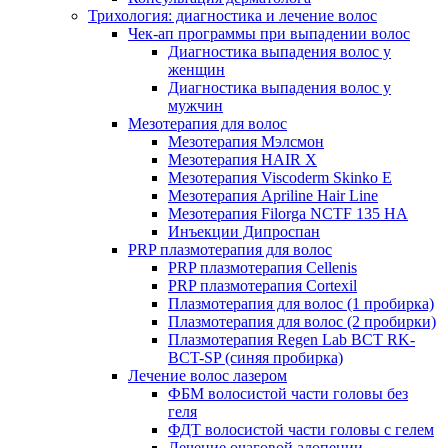
Трихология: диагностика и лечение волос
Чек-ап программы при выпадении волос
Диагностика выпадения волос у
женщин
Диагностика выпадения волос у
мужчин
Мезотерапия для волос
Мезотерапия Мэлсмон
Мезотерапия HAIR X
Мезотерапия Viscoderm Skinko E
Мезотерапия Apriline Hair Line
Мезотерапия Filorga NCTF 135 HA
Инъекции Дипроспан
PRP плазмотерапия для волос
PRP плазмотерапия Cellenis
PRP плазмотерапия Cortexil
Плазмотерапия для волос (1 пробирка)
Плазмотерапия для волос (2 пробирки)
Плазмотерапия Regen Lab BCT RK-
BCT-SP (синяя пробирка)
Лечение волос лазером
ФБМ волосистой части головы без
геля
ФДТ волосистой части головы с гелем
Лечение очаговой алопеции