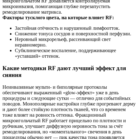
микроигольчатом RF добавляется контролируемая
микроинвазия, помогающая глубже перезапустить
ремоделирование матрикса.
Факторы тусклого цвета, на которые влияет RF:
Застойная отёчность и нарушенный лимфоотток.
Снижение тонуса сосудов и поверхностной перфузии.
Неровный микрорельеф, рассеивающий свет
неравномерно.
Субклиническое воспаление, поддерживающее
«уставший» оттенок.
Какие методики RF дают лучший эффект для
сияния
Неинвазивные мульти‑ и биполярные протоколы
обеспечивают выраженный «glow‑эффект» уже в день
процедуры и следующие сутки — отлично для событийных
поводов. Монополярные настройки глубже прогревают дерму
и дают более стойкую плотность тканей, что со временем
тоже влияет на ровность оттенка. Фракционный
микроигольчатый RF работает прицельно по плотности и
рубчикам, улучшает диффузную неровность тона за счёт
ремоделирования, но «моментального» свечения в день
процедуры обычно нет — пик качества тона проявляется