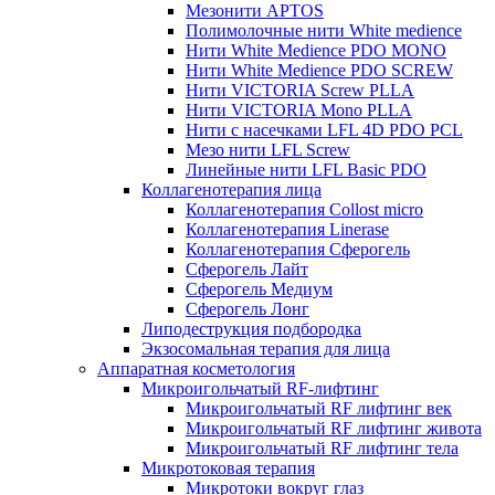
Мезонити APTOS
Полимолочные нити White medience
Нити White Medience PDO MONO
Нити White Medience PDO SCREW
Нити VICTORIA Screw PLLA
Нити VICTORIA Mono PLLA
Нити с насечками LFL 4D PDO PCL
Мезо нити LFL Screw
Линейные нити LFL Basic PDO
Коллагенотерапия лица
Коллагенотерапия Collost micro
Коллагенотерапия Linerase
Коллагенотерапия Сферогель
Сферогель Лайт
Сферогель Медиум
Сферогель Лонг
Липодеструкция подбородка
Экзосомальная терапия для лица
Аппаратная косметология
Микроигольчатый RF-лифтинг
Микроигольчатый RF лифтинг век
Микроигольчатый RF лифтинг живота
Микроигольчатый RF лифтинг тела
Микротоковая терапия
Микротоки вокруг глаз