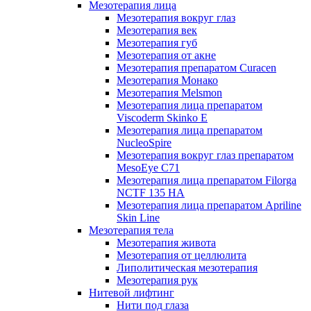
Мезотерапия лица
Мезотерапия вокруг глаз
Мезотерапия век
Мезотерапия губ
Мезотерапия от акне
Мезотерапия препаратом Curacen
Мезотерапия Монако
Мезотерапия Melsmon
Мезотерапия лица препаратом
Viscoderm Skinko E
Мезотерапия лица препаратом
NucleoSpire
Мезотерапия вокруг глаз препаратом
MesoEye С71
Мезотерапия лица препаратом Filorga
NCTF 135 HA
Мезотерапия лица препаратом Apriline
Skin Line
Мезотерапия тела
Мезотерапия живота
Мезотерапия от целлюлита
Липолитическая мезотерапия
Мезотерапия рук
Нитевой лифтинг
Нити под глаза