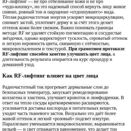
RF‑лифтинг — не про отбеливание кожи и не про
«чудо‑кнопку», но это надежный способ вернуть лицу живое
сияние, ровный тон и ощущение «отдохнувшего» вида.
Тёплая радиочастотная энергия ускоряет микроциркуляцию,
снимает застой, уплотняет дерму и за счёт этого делает
оттенок кожи более свежим. Важно понимать границы
метода: RF не удаляет стойкую пигментацию и сосудистые
звёздочки, однако корректирует тусклость, сероватый оттенок
и легкую неровность цвета, связанную с отёчностью,
микровоспалением и текстурой.
При грамотном протоколе
RF‑лифтинг способен заметно улучшить цвет лица
, а
длительность результата опирается на курс процедур и
домашний уход.
Как RF‑лифтинг влияет на цвет лица
Радиочастотный ток прогревает дермальные слои до
безопасных температур, запускает ремоделирование
коллагена и эластина, улучшает кровоток и лимфодренаж. В
ответ на тепло сосуды кратковременно расширяются,
усиливается доставка кислорода и питательных веществ,
уходит часть тканевого застоя. Визуально это даёт более
живой оттенок и легкий «розовый» подсвет изнутри.
Параллельно уменьшается микровоспаление, выравнивается
рельеф — и свет отражается равномернее, что делает тон