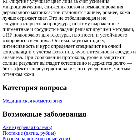
RF‑лифтинг улучшает цвет лица за счёт усиления
микроциркуляции, снижения застоя и ремоделирования
дермального матрикса: тон становится живее, ровнее, кожа
лучше отражает свет. Это не отбеливающая и не
сосудисто‑таргетная процедура, поэтому выраженные
пигментные и сосудистые задачи решают другими методами,
а RF подключают для текстуры, плотности и устойчивого
«здорового свечения». Оптимальную методику,
интенсивность и курс определяет специалист на очной
консультации с учётом фототипа, чувствительности сосудов и
анамнеза. При соблюдении протокола, уходе и защите от
солнца результат выглядит естественно и держится долго —
без эффекта «переусердствовали», но с уверенным, чистым
оттенком кожи.
Категория вопроса
Медицинская косметология
Возможные заболевания
Акне (угревая болезнь)
Постакне (пятна, рубцы)
Розацеа на лице (розовые угри)