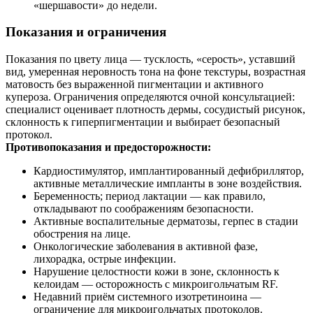
«шершавости» до недели.
Показания и ограничения
Показания по цвету лица — тусклость, «серость», уставший
вид, умеренная неровность тона на фоне текстуры, возрастная
матовость без выраженной пигментации и активного
купероза. Ограничения определяются очной консультацией:
специалист оценивает плотность дермы, сосудистый рисунок,
склонность к гиперпигментации и выбирает безопасный
протокол.
Противопоказания и предосторожности:
Кардиостимулятор, имплантированный дефибриллятор,
активные металлические импланты в зоне воздействия.
Беременность; период лактации — как правило,
откладывают по соображениям безопасности.
Активные воспалительные дерматозы, герпес в стадии
обострения на лице.
Онкологические заболевания в активной фазе,
лихорадка, острые инфекции.
Нарушение целостности кожи в зоне, склонность к
келоидам — осторожность с микроигольчатым RF.
Недавний приём системного изотретиноина —
ограничение для микроигольчатых протоколов.