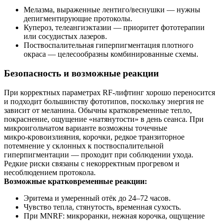
Мелазма, выраженные лентиго/веснушки — нужны
депигментирующие протоколы.
Купероз, телеангиэктазии — приоритет фототерапии
или сосудистых лазеров.
Поствоспалительная гиперпигментация плотного
окраса — целесообразны комбинированные схемы.
Безопасность и возможные реакции
При корректных параметрах RF‑лифтинг хорошо переносится
и подходит большинству фототипов, поскольку энергия не
зависит от меланина. Обычны кратковременные тепло,
покраснение, ощущение «натянутости» в день сеанса. При
микроигольчатом варианте возможны точечные
микро‑кровоизлияния, корочки, редкое транзиторное
потемнение у склонных к поствоспалительной
гиперпигментации — проходит при соблюдении ухода.
Редкие риски связаны с некорректным прогревом и
несоблюдением протокола.
Возможные кратковременные реакции:
Эритема и умеренный отёк до 24–72 часов.
Чувство тепла, стянутость, временная сухость.
При MNRF: микроранки, нежная корочка, ощущение