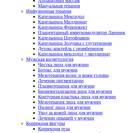
Аппаратный массаж
Мануальная терапия
Инфузионная терапия
Капельница Мексидол
Капельница Милдронат
Капельница Феринжект
Плацентарный иммуномодулятор Лаеннек
Капельница Цитофлавин
Капельница Золушка с глутатионом
Детокс-коктейль с реамберином
Капельница мексидол + милдронат
Мужская косметология
Чистка лица для мужчин
Ботокс для мужчин
Мезотерапия волос и кожи головы
Лечение пигментации
Плазмотерапия для мужчин
Биоревитализация лица для мужчин
Контурная пластика лица для мужчин
Мезотерапия лица для мужчин
Пилинг лица для мужчин
Уход за кожей лица для мужчин
Лечение прыщей у мужчин
Коррекция фигуры
Коррекция тела