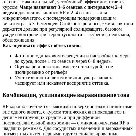
оттенок. Накопительный, устойчивый эффект достигается
курсом.
Чаще назначают 3–6 сеансов с интервалом 2–4
недели
для неинвазивного RF и 2–4 сеанса — для
микроигольчатого, с последующим поддерживающим
визитом раз в 3–6 месяцев. Стойкость ровного, «живого» тона
держится дольше при регулярной солнцезащите, базовом
уходе и контроле триггеров тусклости — курения, недосыпа,
обезвоживания.
Как оценивать эффект объективно:
Фото при одинаковом освещении и настройках камеры
до курса, после 1‑го сеанса и через 6–8 недель.
Оценка ровности тона вместе с текстурой, а не
изолированно от рельефа.
Учет сезонности: летом влияние ультрафиолета
маскирует или искажает восприятие оттенка.
Комбинации, усиливающие выравнивание тона
RF хорошо сочетается с мягкими поверхностными пилингами
вне одного визита, с курсом топических антиоксидантов и
депигментирующих средств, а при диффузной
поствоспалительной дисхромии — с микроигольчатым RF в
щадящих режимах. Для сосудистых изменений и выраженных
пигментных пятен первыми идут специализированные