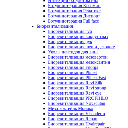
Инъекции ботулотоксина
Ботулинотерапия Ксеомин
Ботулинотерапия Релатокс
Ботулинотерапия Диспорт
Ботулинотерапия Full face
Биоревитализация
Биоревитализация губ
Биоревитализация вокруг глаз
Биоревитализация рук
Биоревитализация шеи и декольте
Уколы пептидов для лица
Биоревитализация мезовартон
Биоревитализация мезоксантин
Биоревитализация Filorga
Биоревитализация Plinest
Биоревитализация Plinest Fast
Биоревитализация Revi Silk
Биоревитализация Revi strong
Биоревитализация Revi eye
Биоревитализация PROFHILO
Биоревитализация Novacutan
Мезо-коктейль Монако
Биоревитализация Viscoderm
Биоревитализация Repart
Биоревитализация Hyalrepair