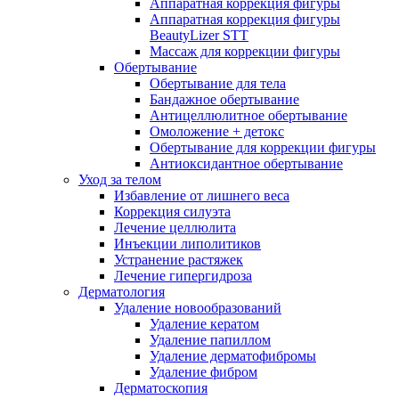
Аппаратная коррекция фигуры
Аппаратная коррекция фигуры
BeautyLizer STT
Массаж для коррекции фигуры
Обертывание
Обертывание для тела
Бандажное обертывание
Антицеллюлитное обертывание
Омоложение + детокс
Обертывание для коррекции фигуры
Антиоксидантное обертывание
Уход за телом
Избавление от лишнего веса
Коррекция силуэта
Лечение целлюлита
Инъекции липолитиков
Устранение растяжек
Лечение гипергидроза
Дерматология
Удаление новообразований
Удаление кератом
Удаление папиллом
Удаление дерматофибромы
Удаление фибром
Дерматоскопия