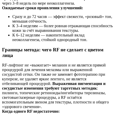
через 3–8 недель по мере неоколлагенеза.
Ожидаемые сроки проявления улучшений:
Сразу и до 72 часов — эффект свежести, «розовый» тон,
меньшая отёчность.
К 3–4 неделям — более ровная отражающая способность
кожи за счёт выравнивания текстуры.
К 6–12 неделям — накопительный вклад
неоколлагенеза, стойкий однородный тон.
Границы метода: чего RF не сделает с цветом
лица
RF‑лифтинг не «выжигает» меланин и не является прямой
процедурой для лечения мелазмы или выраженной
сосудистой сетки. Он также не заменяет фототерапию при
куперозе, не удаляет яркие лентиго, не является
отбеливающей процедурой.
Выраженная пигментация и
сосудистые изменения требуют таргетных методик
:
пилинги, топические ретиноиды/ингибиторы тирозиназы,
световые/лазерные процедуры, а RF остаётся
вспомогательным звеном для текстуры, плотности и общего
«здорового свечения».
Когда одного RF недостаточно: