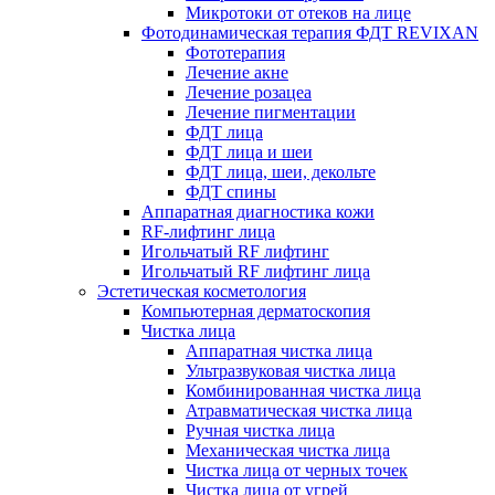
Микротоки от отеков на лице
Фотодинамическая терапия ФДТ REVIXAN
Фототерапия
Лечение акне
Лечение розацеа
Лечение пигментации
ФДТ лица
ФДТ лица и шеи
ФДТ лица, шеи, декольте
ФДТ спины
Аппаратная диагностика кожи
RF-лифтинг лица
Игольчатый RF лифтинг
Игольчатый RF лифтинг лица
Эстетическая косметология
Компьютерная дерматоскопия
Чистка лица
Аппаратная чистка лица
Ультразвуковая чистка лица
Комбинированная чистка лица
Атравматическая чистка лица
Ручная чистка лица
Механическая чистка лица
Чистка лица от черных точек
Чистка лица от угрей