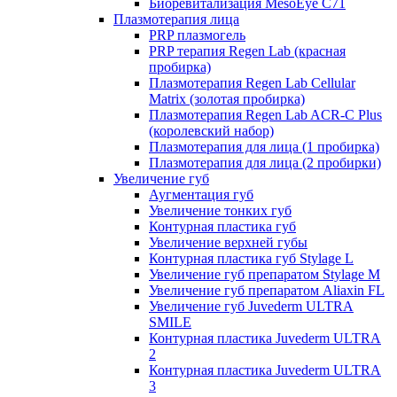
Биоревитализация MesoEye C71
Плазмотерапия лица
PRP плазмогель
PRP терапия Regen Lab (красная
пробирка)
Плазмотерапия Regen Lab Cellular
Matrix (золотая пробирка)
Плазмотерапия Regen Lab ACR-C Plus
(королевский набор)
Плазмотерапия для лица (1 пробирка)
Плазмотерапия для лица (2 пробирки)
Увеличение губ
Аугментация губ
Увеличение тонких губ
Контурная пластика губ
Увеличение верхней губы
Контурная пластика губ Stylage L
Увеличение губ препаратом Stylage M
Увеличение губ препаратом Aliaxin FL
Увеличение губ Juvederm ULTRA
SMILE
Контурная пластика Juvederm ULTRA
2
Контурная пластика Juvederm ULTRA
3