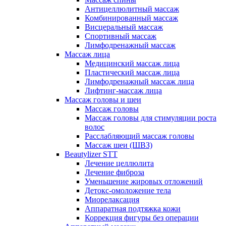
Антицеллюлитный массаж
Комбинированный массаж
Висцеральный массаж
Спортивный массаж
Лимфодренажный массаж
Массаж лица
Медицинский массаж лица
Пластический массаж лица
Лимфодренажный массаж лица
Лифтинг-массаж лица
Массаж головы и шеи
Массаж головы
Массаж головы для стимуляции роста
волос
Расслабляющий массаж головы
Массаж шеи (ШВЗ)
Beautylizer STT
Лечение целлюлита
Лечение фиброза
Уменьшение жировых отложений
Детокс-омоложение тела
Миорелаксация
Аппаратная подтяжка кожи
Коррекция фигуры без операции