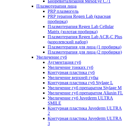
Биоревитализация MesoEye C71
Плазмотерапия лица
PRP плазмогель
PRP терапия Regen Lab (красная
пробирка)
Плазмотерапия Regen Lab Cellular
Matrix (золотая пробирка)
Плазмотерапия Regen Lab ACR-C Plus
(королевский набор)
Плазмотерапия для лица (1 пробирка)
Плазмотерапия для лица (2 пробирки)
Увеличение губ
Аугментация губ
Увеличение тонких губ
Контурная пластика губ
Увеличение верхней губы
Контурная пластика губ Stylage L
Увеличение губ препаратом Stylage M
Увеличение губ препаратом Aliaxin FL
Увеличение губ Juvederm ULTRA
SMILE
Контурная пластика Juvederm ULTRA
2
Контурная пластика Juvederm ULTRA
3