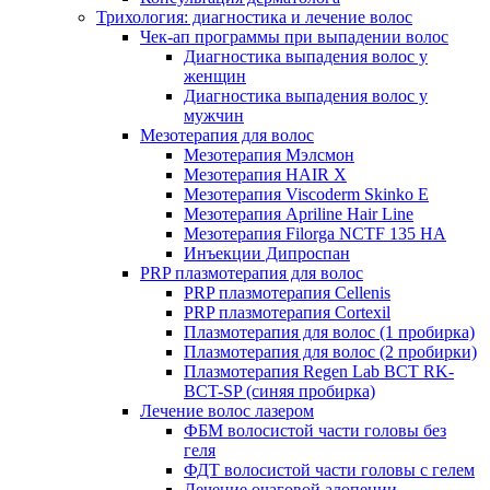
Трихология: диагностика и лечение волос
Чек-ап программы при выпадении волос
Диагностика выпадения волос у
женщин
Диагностика выпадения волос у
мужчин
Мезотерапия для волос
Мезотерапия Мэлсмон
Мезотерапия HAIR X
Мезотерапия Viscoderm Skinko E
Мезотерапия Apriline Hair Line
Мезотерапия Filorga NCTF 135 HA
Инъекции Дипроспан
PRP плазмотерапия для волос
PRP плазмотерапия Cellenis
PRP плазмотерапия Cortexil
Плазмотерапия для волос (1 пробирка)
Плазмотерапия для волос (2 пробирки)
Плазмотерапия Regen Lab BCT RK-
BCT-SP (синяя пробирка)
Лечение волос лазером
ФБМ волосистой части головы без
геля
ФДТ волосистой части головы с гелем
Лечение очаговой алопеции