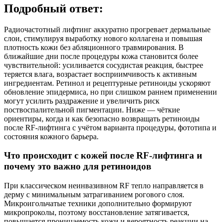
Подробный ответ:
Радиочастотный лифтинг аккуратно прогревает дермальные
слои, стимулируя выработку нового коллагена и повышая
плотность кожи без абляционного травмирования. В
ближайшие дни после процедуры кожа становится более
чувствительной: усиливается сосудистая реакция, быстрее
теряется влага, возрастает восприимчивость к активным
ингредиентам. Ретинол и рецептурные ретиноиды ускоряют
обновление эпидермиса, но при слишком раннем применении
могут усилить раздражение и увеличить риск
поствоспалительной пигментации. Ниже — чёткие
ориентиры, когда и как безопасно возвращать ретиноиды
после RF‑лифтинга с учётом варианта процедуры, фототипа и
состояния кожного барьера.
Что происходит с кожей после RF‑лифтинга и
почему это важно для ретиноидов
При классическом неинвазивном RF тепло направляется в
дерму с минимальным затрагиванием рогового слоя.
Микроигольчатые техники дополнительно формируют
микропроколы, поэтому восстановление затягивается,
повышается проницаемость кожи и вероятность реакции на