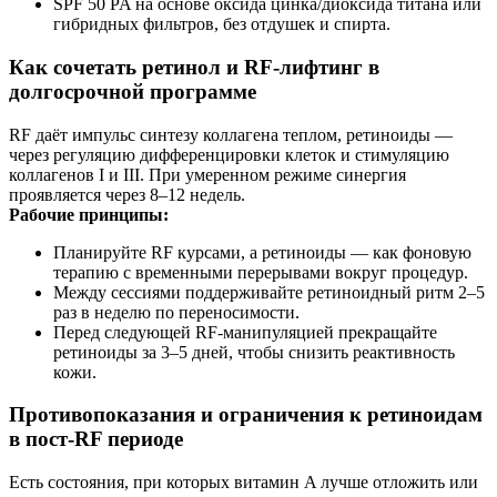
SPF 50 PA на основе оксида цинка/диоксида титана или
гибридных фильтров, без отдушек и спирта.
Как сочетать ретинол и RF‑лифтинг в
долгосрочной программе
RF даёт импульс синтезу коллагена теплом, ретиноиды —
через регуляцию дифференцировки клеток и стимуляцию
коллагенов I и III. При умеренном режиме синергия
проявляется через 8–12 недель.
Рабочие принципы:
Планируйте RF курсами, а ретиноиды — как фоновую
терапию с временными перерывами вокруг процедур.
Между сессиями поддерживайте ретиноидный ритм 2–5
раз в неделю по переносимости.
Перед следующей RF‑манипуляцией прекращайте
ретиноиды за 3–5 дней, чтобы снизить реактивность
кожи.
Противопоказания и ограничения к ретиноидам
в пост‑RF периоде
Есть состояния, при которых витамин A лучше отложить или