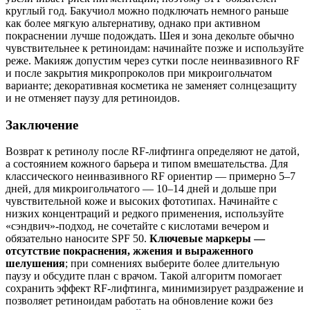
круглый год. Бакучиол можно подключать немного раньше
как более мягкую альтернативу, однако при активном
покраснении лучше подождать. Шея и зона декольте обычно
чувствительнее к ретиноидам: начинайте позже и используйте
реже. Макияж допустим через сутки после неинвазивного RF
и после закрытия микропроколов при микроигольчатом
варианте; декоративная косметика не заменяет солнцезащиту
и не отменяет паузу для ретиноидов.
Заключение
Возврат к ретинолу после RF‑лифтинга определяют не датой,
а состоянием кожного барьера и типом вмешательства. Для
классического неинвазивного RF ориентир — примерно 5–7
дней, для микроигольчатого — 10–14 дней и дольше при
чувствительной коже и высоких фототипах. Начинайте с
низких концентраций и редкого применения, используйте
«сэндвич»-подход, не сочетайте с кислотами вечером и
обязательно наносите SPF 50.
Ключевые маркеры —
отсутствие покраснения, жжения и выраженного
шелушения
; при сомнениях выберите более длительную
паузу и обсудите план с врачом. Такой алгоритм помогает
сохранить эффект RF‑лифтинга, минимизирует раздражение и
позволяет ретиноидам работать на обновление кожи без