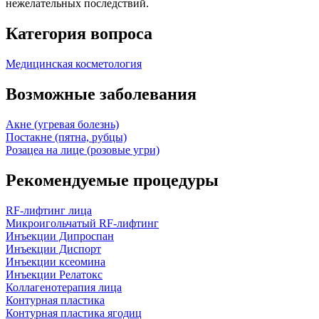
нежелательных последствий.
Категория вопроса
Медицинская косметология
Возможные заболевания
Акне (угревая болезнь)
Постакне (пятна, рубцы)
Розацеа на лице (розовые угри)
Рекомендуемые процедуры
RF-лифтинг лица
Микроигольчатый RF-лифтинг
Инъекции Дипроспан
Инъекции Диспорт
Инъекции ксеомина
Инъекции Релатокс
Коллагенотерапия лица
Контурная пластика
Контурная пластика ягодиц