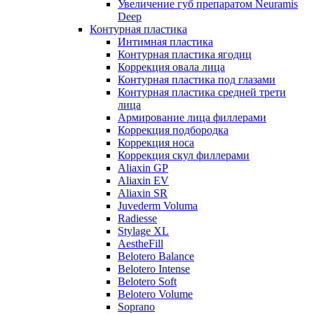
Увеличение губ препаратом Neuramis
Deep
Контурная пластика
Интимная пластика
Контурная пластика ягодиц
Коррекция овала лица
Контурная пластика под глазами
Контурная пластика средней трети
лица
Армирование лица филлерами
Коррекция подбородка
Коррекция носа
Коррекция скул филлерами
Aliaxin GP
Aliaxin EV
Aliaxin SR
Juvederm Voluma
Radiesse
Stylage XL
AestheFill
Belotero Balance
Belotero Intense
Belotero Soft
Belotero Volume
Soprano