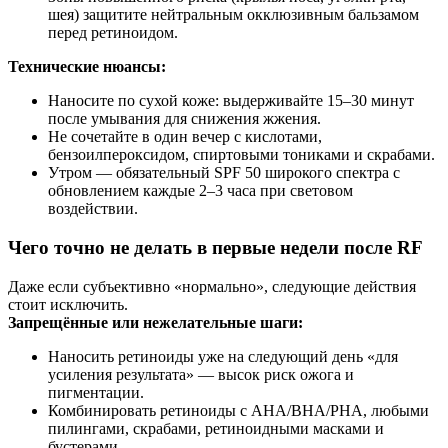
шея) защитите нейтральным окклюзивным бальзамом
перед ретиноидом.
Технические нюансы:
Наносите по сухой коже: выдерживайте 15–30 минут
после умывания для снижения жжения.
Не сочетайте в один вечер с кислотами,
бензоилпероксидом, спиртовыми тониками и скрабами.
Утром — обязательный SPF 50 широкого спектра с
обновлением каждые 2–3 часа при световом
воздействии.
Чего точно не делать в первые недели после RF
Даже если субъективно «нормально», следующие действия
стоит исключить.
Запрещённые или нежелательные шаги:
Наносить ретиноиды уже на следующий день «для
усиления результата» — высок риск ожога и
пигментации.
Комбинировать ретиноиды с AHA/BHA/PHA, любыми
пилингами, скрабами, ретиноидными масками и
бустерами.