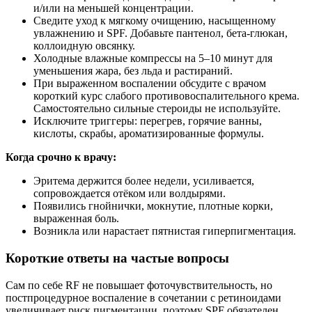
и/или на меньшей концентрации.
Сведите уход к мягкому очищению, насыщенному
увлажнению и SPF. Добавьте пантенол, бета‑глюкан,
коллоидную овсянку.
Холодные влажные компрессы на 5–10 минут для
уменьшения жара, без льда и растираний.
При выраженном воспалении обсудите с врачом
короткий курс слабого противовоспалительного крема.
Самостоятельно сильные стероиды не используйте.
Исключите триггеры: перегрев, горячие ванны,
кислоты, скрабы, ароматизированные формулы.
Когда срочно к врачу:
Эритема держится более недели, усиливается,
сопровождается отёком или волдырями.
Появились гнойнички, мокнутие, плотные корки,
выраженная боль.
Возникла или нарастает пятнистая гиперпигментация.
Короткие ответы на частые вопросы
Сам по себе RF не повышает фоточувствительность, но
постпроцедурное воспаление в сочетании с ретиноидами
увеличивает риск пигментации, поэтому SPF обязателен