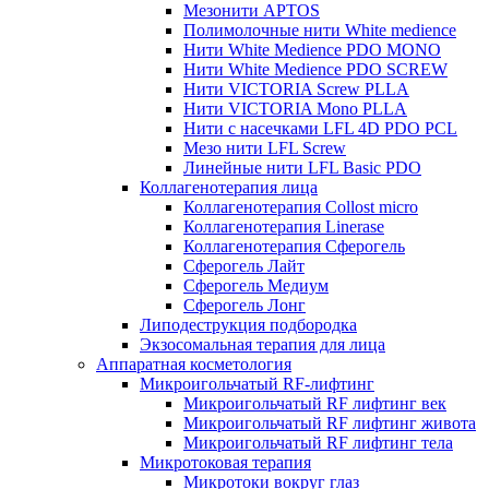
Мезонити APTOS
Полимолочные нити White medience
Нити White Medience PDO MONO
Нити White Medience PDO SCREW
Нити VICTORIA Screw PLLA
Нити VICTORIA Mono PLLA
Нити с насечками LFL 4D PDO PCL
Мезо нити LFL Screw
Линейные нити LFL Basic PDO
Коллагенотерапия лица
Коллагенотерапия Collost micro
Коллагенотерапия Linerase
Коллагенотерапия Сферогель
Сферогель Лайт
Сферогель Медиум
Сферогель Лонг
Липодеструкция подбородка
Экзосомальная терапия для лица
Аппаратная косметология
Микроигольчатый RF-лифтинг
Микроигольчатый RF лифтинг век
Микроигольчатый RF лифтинг живота
Микроигольчатый RF лифтинг тела
Микротоковая терапия
Микротоки вокруг глаз