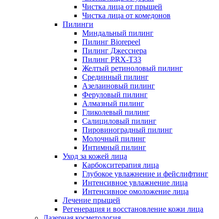
Чистка лица от прыщей
Чистка лица от комедонов
Пилинги
Миндальный пилинг
Пилинг Biorepeel
Пилинг Джесснера
Пилинг PRX-T33
Желтый ретиноловый пилинг
Срединный пилинг
Азелаиновый пилинг
Феруловый пилинг
Алмазный пилинг
Гликолевый пилинг
Салициловый пилинг
Пировиноградный пилинг
Молочный пилинг
Интимный пилинг
Уход за кожей лица
Карбокситерапия лица
Глубокое увлажнение и фейслифтинг
Интенсивное увлажнение лица
Интенсивное омоложение лица
Лечение прыщей
Регенерация и восстановление кожи лица
Лазерная косметология