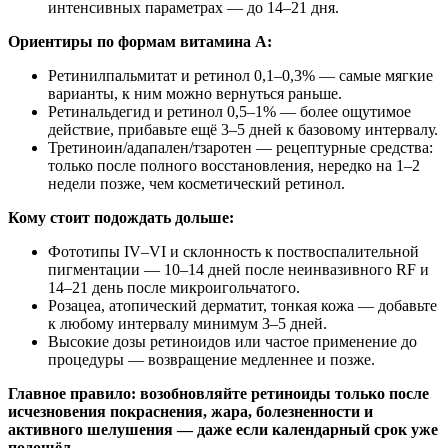
интенсивных параметрах — до 14–21 дня.
Ориентиры по формам витамина A:
Ретинилпальмитат и ретинол 0,1–0,3% — самые мягкие
варианты, к ним можно вернуться раньше.
Ретинальдегид и ретинол 0,5–1% — более ощутимое
действие, прибавьте ещё 3–5 дней к базовому интервалу.
Третиноин/адапален/тзаротен — рецептурные средства:
только после полного восстановления, нередко на 1–2
недели позже, чем косметический ретинол.
Кому стоит подождать дольше:
Фототипы IV–VI и склонность к поствоспалительной
пигментации — 10–14 дней после неинвазивного RF и
14–21 день после микроигольчатого.
Розацеа, атопический дерматит, тонкая кожа — добавьте
к любому интервалу минимум 3–5 дней.
Высокие дозы ретиноидов или частое применение до
процедуры — возвращение медленнее и позже.
Главное правило: возобновляйте ретиноиды только после
исчезновения покраснения, жара, болезненности и
активного шелушения — даже если календарный срок уже
подошёл.