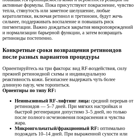
активные формулы. Пока присутствуют покраснение, чувство
тепла, стянутость или заметное шелушение, любые
кератолитики, включая ретинол и третиноин, будут жечь
сильнее, поддерживать воспаление и повышать риск
пигментации. Важно дождаться закрытия микроповреждений
и нормализации барьерной функции, а затем возвращать
ретиноиды постепенно.
Конкретные сроки возвращения ретиноидов
после разных вариантов процедуры
Ориентируйтесь на три фактора: вид RF‑воздействия, силу
прежней ретиноидной схемы и индивидуальную
реактивность кожи. Безопаснее выдержать чуть более
длинную паузу, чем торопиться.
Ориентиры по типу RF:
Неинвазивный RF‑лифтинг лица:
средний перерыв от
ретиноидов — 5–7 дней. При мягких настройках и
быстрой регенерации допустимо 3–5 дней, но только
после полного исчезновения покраснения и чувства
жара.
Микроигольчатый/фракционный RF:
оптимально
подождать 10–14 дней. При выраженной сухости или