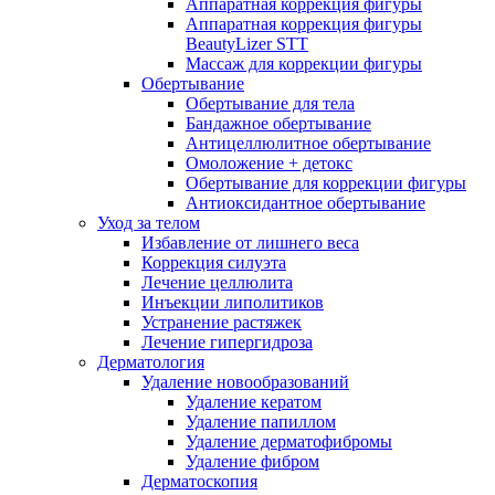
Аппаратная коррекция фигуры
Аппаратная коррекция фигуры
BeautyLizer STT
Массаж для коррекции фигуры
Обертывание
Обертывание для тела
Бандажное обертывание
Антицеллюлитное обертывание
Омоложение + детокс
Обертывание для коррекции фигуры
Антиоксидантное обертывание
Уход за телом
Избавление от лишнего веса
Коррекция силуэта
Лечение целлюлита
Инъекции липолитиков
Устранение растяжек
Лечение гипергидроза
Дерматология
Удаление новообразований
Удаление кератом
Удаление папиллом
Удаление дерматофибромы
Удаление фибром
Дерматоскопия