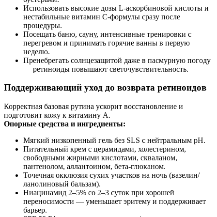
Использовать высокие дозы L‑аскорбиновой кислоты и
нестабильные витамин C‑формулы сразу после
процедуры.
Посещать баню, сауну, интенсивные тренировки с
перегревом и принимать горячие ванны в первую
неделю.
Пренебрегать солнцезащитой даже в пасмурную погоду
— ретиноиды повышают светочувствительность.
Поддерживающий уход до возврата ретиноидов
Корректная базовая рутина ускорит восстановление и
подготовит кожу к витамину A.
Опорные средства и ингредиенты:
Мягкий низкопенный гель без SLS с нейтральным pH.
Питательный крем с церамидами, холестерином,
свободными жирными кислотами, скваланом,
пантенолом, аллантоином, бета‑глюканом.
Точечная окклюзия сухих участков на ночь (вазелин/
ланолиновый бальзам).
Ниацинамид 2–5% со 2–3 суток при хорошей
переносимости — уменьшает эритему и поддерживает
барьер.