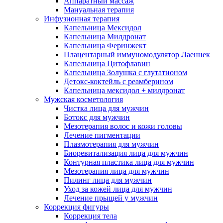
Аппаратный массаж
Мануальная терапия
Инфузионная терапия
Капельница Мексидол
Капельница Милдронат
Капельница Феринжект
Плацентарный иммуномодулятор Лаеннек
Капельница Цитофлавин
Капельница Золушка с глутатионом
Детокс-коктейль с реамберином
Капельница мексидол + милдронат
Мужская косметология
Чистка лица для мужчин
Ботокс для мужчин
Мезотерапия волос и кожи головы
Лечение пигментации
Плазмотерапия для мужчин
Биоревитализация лица для мужчин
Контурная пластика лица для мужчин
Мезотерапия лица для мужчин
Пилинг лица для мужчин
Уход за кожей лица для мужчин
Лечение прыщей у мужчин
Коррекция фигуры
Коррекция тела