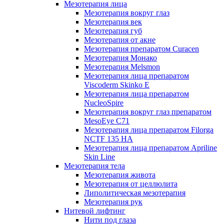
Мезотерапия лица
Мезотерапия вокруг глаз
Мезотерапия век
Мезотерапия губ
Мезотерапия от акне
Мезотерапия препаратом Curacen
Мезотерапия Монако
Мезотерапия Melsmon
Мезотерапия лица препаратом
Viscoderm Skinko E
Мезотерапия лица препаратом
NucleoSpire
Мезотерапия вокруг глаз препаратом
MesoEye С71
Мезотерапия лица препаратом Filorga
NCTF 135 HA
Мезотерапия лица препаратом Apriline
Skin Line
Мезотерапия тела
Мезотерапия живота
Мезотерапия от целлюлита
Липолитическая мезотерапия
Мезотерапия рук
Нитевой лифтинг
Нити под глаза