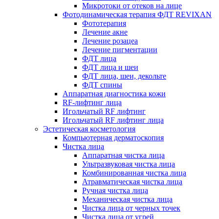
Микротоки от отеков на лице
Фотодинамическая терапия ФДТ REVIXAN
Фототерапия
Лечение акне
Лечение розацеа
Лечение пигментации
ФДТ лица
ФДТ лица и шеи
ФДТ лица, шеи, декольте
ФДТ спины
Аппаратная диагностика кожи
RF-лифтинг лица
Игольчатый RF лифтинг
Игольчатый RF лифтинг лица
Эстетическая косметология
Компьютерная дерматоскопия
Чистка лица
Аппаратная чистка лица
Ультразвуковая чистка лица
Комбинированная чистка лица
Атравматическая чистка лица
Ручная чистка лица
Механическая чистка лица
Чистка лица от черных точек
Чистка лица от угрей