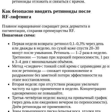
ретиноиды отложить и связаться с врачом.
Как безопасно вводить ретиноиды после
RF‑лифтинга
Плавное наращивание сокращает риск дерматита и
пигментации, сохраняя преимущества RF.
Пошаговая схема:
Первая неделя возврата: ретинол 0,1–0,3% через день
или дважды в неделю, по сухой коже спустя 20–30
минут после умывания. Ретиналь — 1–2 раза в неделю.
Третиноин — только при хорошей переносимости, 1 раз
в 3–4 дня с минимальным объёмом.
Метод «сэндвич»: тонкий слой крема с церамидами до и
после ретиноида — снижает проникновение и
раздражение без заметной потери эффективности на
этапе восстановления.
Вторая неделя: при отсутствии реакции увеличьте
частоту на одно применение в неделю. Концентрацию
одновременно не повышайте.
Третья–четвёртая недели: выход на привычный график
(через день или ежедневно вечером по переносимости).
Днём ретиноиды не применяются.
Зоны повышенного риска (крылья носа, уголки рта,