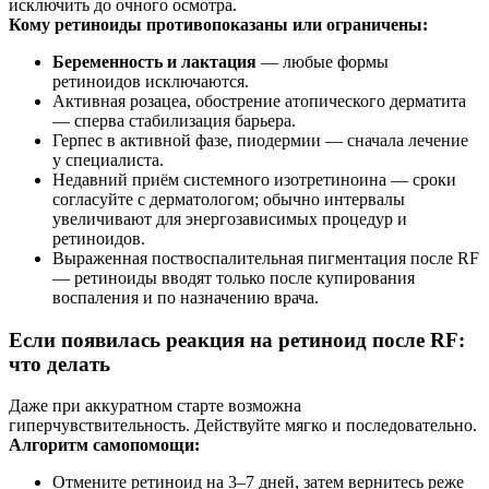
исключить до очного осмотра.
Кому ретиноиды противопоказаны или ограничены:
Беременность и лактация
— любые формы
ретиноидов исключаются.
Активная розацеа, обострение атопического дерматита
— сперва стабилизация барьера.
Герпес в активной фазе, пиодермии — сначала лечение
у специалиста.
Недавний приём системного изотретиноина — сроки
согласуйте с дерматологом; обычно интервалы
увеличивают для энергозависимых процедур и
ретиноидов.
Выраженная поствоспалительная пигментация после RF
— ретиноиды вводят только после купирования
воспаления и по назначению врача.
Если появилась реакция на ретиноид после RF:
что делать
Даже при аккуратном старте возможна
гиперчувствительность. Действуйте мягко и последовательно.
Алгоритм самопомощи:
Отмените ретиноид на 3–7 дней, затем вернитесь реже