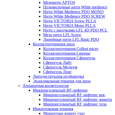
Мезонити APTOS
Полимолочные нити White medience
Нити White Medience PDO MONO
Нити White Medience PDO SCREW
Нити VICTORIA Screw PLLA
Нити VICTORIA Mono PLLA
Нити с насечками LFL 4D PDO PCL
Мезо нити LFL Screw
Линейные нити LFL Basic PDO
Коллагенотерапия лица
Коллагенотерапия Collost micro
Коллагенотерапия Linerase
Коллагенотерапия Сферогель
Сферогель Лайт
Сферогель Медиум
Сферогель Лонг
Липодеструкция подбородка
Экзосомальная терапия для лица
Аппаратная косметология
Микроигольчатый RF-лифтинг
Микроигольчатый RF лифтинг век
Микроигольчатый RF лифтинг живота
Микроигольчатый RF лифтинг тела
Микротоковая терапия
Микротоки вокруг глаз