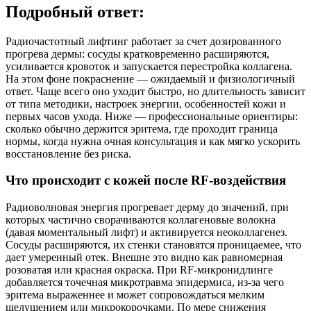
Подробный ответ:
Радиочастотный лифтинг работает за счет дозированного
прогрева дермы: сосуды кратковременно расширяются,
усиливается кровоток и запускается перестройка коллагена.
На этом фоне покраснение — ожидаемый и физиологичный
ответ. Чаще всего оно уходит быстро, но длительность зависит
от типа методики, настроек энергии, особенностей кожи и
первых часов ухода. Ниже — профессиональные ориентиры:
сколько обычно держится эритема, где проходит граница
нормы, когда нужна очная консультация и как мягко ускорить
восстановление без риска.
Что происходит с кожей после RF‑воздействия
Радиоволновая энергия прогревает дерму до значений, при
которых частично сворачиваются коллагеновые волокна
(давая моментальный лифт) и активируется неоколлагенез.
Сосуды расширяются, их стенки становятся проницаемее, что
дает умеренный отек. Внешне это видно как равномерная
розоватая или красная окраска. При RF‑микронидлинге
добавляется точечная микротравма эпидермиса, из‑за чего
эритема выраженнее и может сопровождаться мелким
шелушением или микрокорочками. По мере снижения