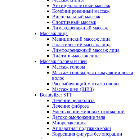
Антицеллюлитный массаж
Комбинированный массаж
Висцеральный массаж
Спортивный массаж
Лимфодренажный массаж
Массаж лица
Медицинский массаж лица
Пластический массаж лица
Лимфодренажный массаж лица
Лифтинг-массаж лица
Массаж головы и шеи
Массаж головы
Массаж головы для стимуляции роста
волос
Расслабляющий массаж головы
Массаж шеи (ШВЗ)
Beautylizer STT
Лечение целлюлита
Лечение фиброза
Уменьшение жировых отложений
Детокс-омоложение тела
Миорелаксация
Аппаратная подтяжка кожи
Коррекция фигуры без операции