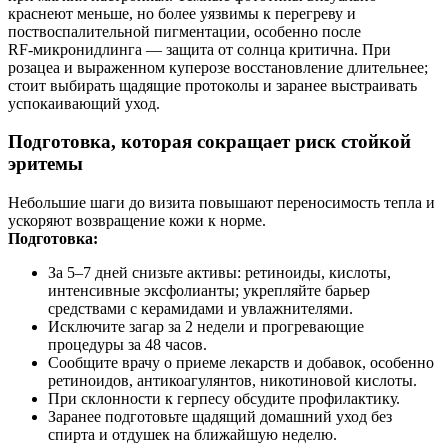
краснеют меньше, но более уязвимы к перегреву и
поствоспалительной пигментации, особенно после
RF‑микронидлинга — защита от солнца критична. При
розацеа и выраженном куперозе восстановление длительнее;
стоит выбирать щадящие протоколы и заранее выстраивать
успокаивающий уход.
Подготовка, которая сокращает риск стойкой
эритемы
Небольшие шаги до визита повышают переносимость тепла и
ускоряют возвращение кожи к норме.
Подготовка:
За 5–7 дней снизьте активы: ретиноиды, кислоты,
интенсивные эксфолианты; укрепляйте барьер
средствами с керамидами и увлажнителями.
Исключите загар за 2 недели и прогревающие
процедуры за 48 часов.
Сообщите врачу о приеме лекарств и добавок, особенно
ретиноидов, антикоагулянтов, никотиновой кислоты.
При склонности к герпесу обсудите профилактику.
Заранее подготовьте щадящий домашний уход без
спирта и отдушек на ближайшую неделю.