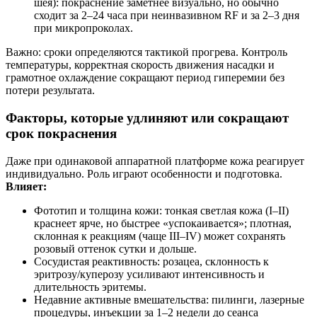
шея): покраснение заметнее визуально, но обычно
сходит за 2–24 часа при неинвазивном RF и за 2–3 дня
при микропроколах.
Важно: сроки определяются тактикой прогрева. Контроль
температуры, корректная скорость движения насадки и
грамотное охлаждение сокращают период гиперемии без
потери результата.
Факторы, которые удлиняют или сокращают
срок покраснения
Даже при одинаковой аппаратной платформе кожа реагирует
индивидуально. Роль играют особенности и подготовка.
Влияет:
Фототип и толщина кожи: тонкая светлая кожа (I–II)
краснеет ярче, но быстрее «успокаивается»; плотная,
склонная к реакциям (чаще III–IV) может сохранять
розовый оттенок сутки и дольше.
Сосудистая реактивность: розацеа, склонность к
эритрозу/куперозу усиливают интенсивность и
длительность эритемы.
Недавние активные вмешательства: пилинги, лазерные
процедуры, инъекции за 1–2 недели до сеанса