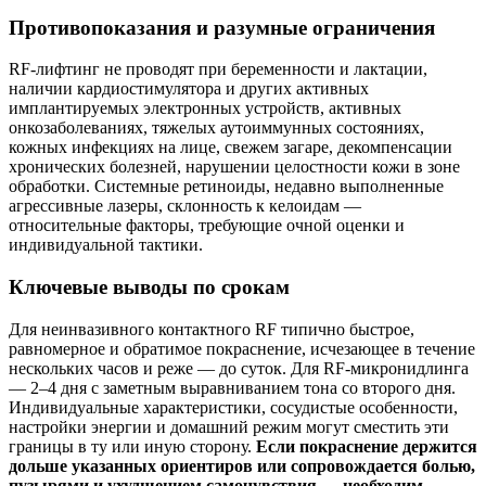
Противопоказания и разумные ограничения
RF‑лифтинг не проводят при беременности и лактации,
наличии кардиостимулятора и других активных
имплантируемых электронных устройств, активных
онкозаболеваниях, тяжелых аутоиммунных состояниях,
кожных инфекциях на лице, свежем загаре, декомпенсации
хронических болезней, нарушении целостности кожи в зоне
обработки. Системные ретиноиды, недавно выполненные
агрессивные лазеры, склонность к келоидам —
относительные факторы, требующие очной оценки и
индивидуальной тактики.
Ключевые выводы по срокам
Для неинвазивного контактного RF типично быстрое,
равномерное и обратимое покраснение, исчезающее в течение
нескольких часов и реже — до суток. Для RF‑микронидлинга
— 2–4 дня с заметным выравниванием тона со второго дня.
Индивидуальные характеристики, сосудистые особенности,
настройки энергии и домашний режим могут сместить эти
границы в ту или иную сторону.
Если покраснение держится
дольше указанных ориентиров или сопровождается болью,
пузырями и ухудшением самочувствия — необходим