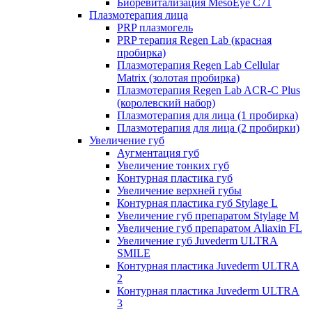
Биоревитализация MesoEye C71
Плазмотерапия лица
PRP плазмогель
PRP терапия Regen Lab (красная
пробирка)
Плазмотерапия Regen Lab Cellular
Matrix (золотая пробирка)
Плазмотерапия Regen Lab ACR-C Plus
(королевский набор)
Плазмотерапия для лица (1 пробирка)
Плазмотерапия для лица (2 пробирки)
Увеличение губ
Аугментация губ
Увеличение тонких губ
Контурная пластика губ
Увеличение верхней губы
Контурная пластика губ Stylage L
Увеличение губ препаратом Stylage M
Увеличение губ препаратом Aliaxin FL
Увеличение губ Juvederm ULTRA
SMILE
Контурная пластика Juvederm ULTRA
2
Контурная пластика Juvederm ULTRA
3