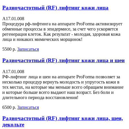
Радиочастотный (RF) лифтинг кожи лица
A17.01.008
Процедура рф-лифтинга на аппарате ProForma активизирует
обменные процессы в эпидермисе, за счет чего ускоряется
регенерация клеток. Как результат - молодая, здоровая кожа
лица и никаких мимических морщинок!
5500 р.
Записаться
Радиочастотный (RF) лифтинг кожи лица и шеи
A17.01.008
РФ-лифтинг лица и шеи на аппарате ProForma позволяет за
несколько процедур вернуть молодость и упругость кожи в
тех местах, на которые мы меньше всего обращаем внимание
и которые больше всего выдают наш возраст. Без боли и
длительного периода восстановления!
6500 р.
Записаться
Радиочастотный (RF) лифтинг кожи лица, шеи,
декольте