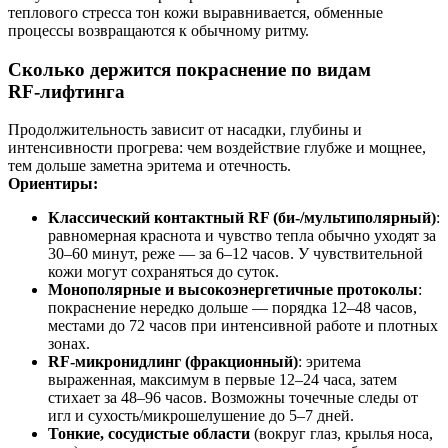
теплового стресса тон кожи выравнивается, обменные
процессы возвращаются к обычному ритму.
Сколько держится покраснение по видам
RF‑лифтинга
Продолжительность зависит от насадки, глубины и
интенсивности прогрева: чем воздействие глубже и мощнее,
тем дольше заметна эритема и отечность.
Ориентиры:
Классический контактный RF (би‑/мультиполярный)
:
равномерная краснота и чувство тепла обычно уходят за
30–60 минут, реже — за 6–12 часов. У чувствительной
кожи могут сохраняться до суток.
Монополярные и высокоэнергетичные протоколы
:
покраснение нередко дольше — порядка 12–48 часов,
местами до 72 часов при интенсивной работе и плотных
зонах.
RF‑микронидлинг (фракционный)
: эритема
выраженная, максимум в первые 12–24 часа, затем
стихает за 48–96 часов. Возможны точечные следы от
игл и сухость/микрошелушение до 5–7 дней.
Тонкие, сосудистые области
(вокруг глаз, крылья носа,