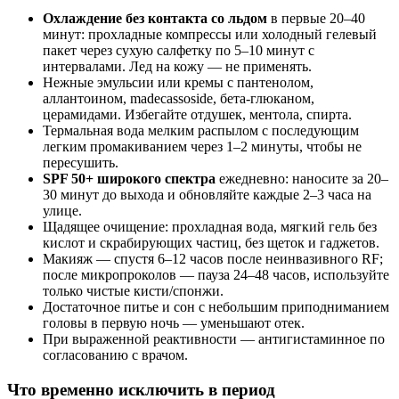
Охлаждение без контакта со льдом
в первые 20–40
минут: прохладные компрессы или холодный гелевый
пакет через сухую салфетку по 5–10 минут с
интервалами. Лед на кожу — не применять.
Нежные эмульсии или кремы с пантенолом,
аллантоином, madecassoside, бета‑глюканом,
церамидами. Избегайте отдушек, ментола, спирта.
Термальная вода мелким распылом с последующим
легким промакиванием через 1–2 минуты, чтобы не
пересушить.
SPF 50+ широкого спектра
ежедневно: наносите за 20–
30 минут до выхода и обновляйте каждые 2–3 часа на
улице.
Щадящее очищение: прохладная вода, мягкий гель без
кислот и скрабирующих частиц, без щеток и гаджетов.
Макияж — спустя 6–12 часов после неинвазивного RF;
после микропроколов — пауза 24–48 часов, используйте
только чистые кисти/спонжи.
Достаточное питье и сон с небольшим приподниманием
головы в первую ночь — уменьшают отек.
При выраженной реактивности — антигистаминное по
согласованию с врачом.
Что временно исключить в период