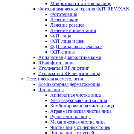
Микротоки от отеков на лице
Фотодинамическая терапия ФДТ REVIXAN
Фототерапия
Лечение акне
Лечение розацеа
Лечение пигментации
ФДТ лица
ФДТ лица и шеи
ФДТ лица, шеи, декольте
ФДТ спины
Аппаратная диагностика кожи
RF-лифтинг лица
Игольчатый RF лифтинг
Игольчатый RF лифтинг лица
Эстетическая косметология
Компьютерная дерматоскопия
Чистка лица
Аппаратная чистка лица
Ультразвуковая чистка лица
Комбинированная чистка лица
Атравматическая чистка лица
Ручная чистка лица
Механическая чистка лица
Чистка лица от черных точек
Чистка лица от угрей