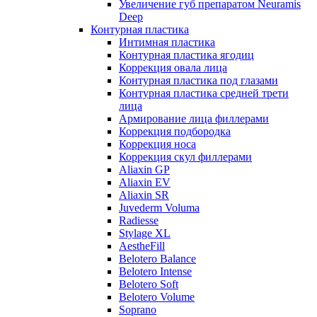
Увеличение губ препаратом Neuramis
Deep
Контурная пластика
Интимная пластика
Контурная пластика ягодиц
Коррекция овала лица
Контурная пластика под глазами
Контурная пластика средней трети
лица
Армирование лица филлерами
Коррекция подбородка
Коррекция носа
Коррекция скул филлерами
Aliaxin GP
Aliaxin EV
Aliaxin SR
Juvederm Voluma
Radiesse
Stylage XL
AestheFill
Belotero Balance
Belotero Intense
Belotero Soft
Belotero Volume
Soprano