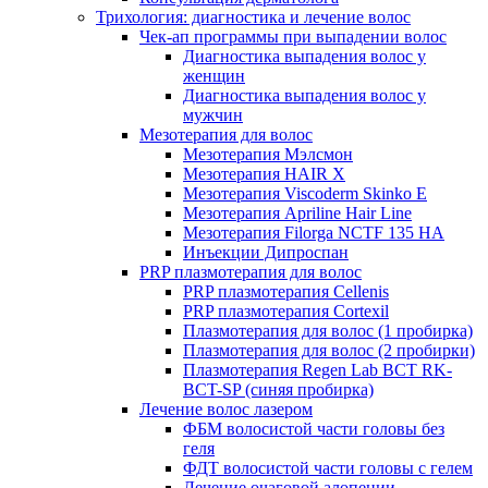
Трихология: диагностика и лечение волос
Чек-ап программы при выпадении волос
Диагностика выпадения волос у
женщин
Диагностика выпадения волос у
мужчин
Мезотерапия для волос
Мезотерапия Мэлсмон
Мезотерапия HAIR X
Мезотерапия Viscoderm Skinko E
Мезотерапия Apriline Hair Line
Мезотерапия Filorga NCTF 135 HA
Инъекции Дипроспан
PRP плазмотерапия для волос
PRP плазмотерапия Cellenis
PRP плазмотерапия Cortexil
Плазмотерапия для волос (1 пробирка)
Плазмотерапия для волос (2 пробирки)
Плазмотерапия Regen Lab BCT RK-
BCT-SP (синяя пробирка)
Лечение волос лазером
ФБМ волосистой части головы без
геля
ФДТ волосистой части головы с гелем
Лечение очаговой алопеции