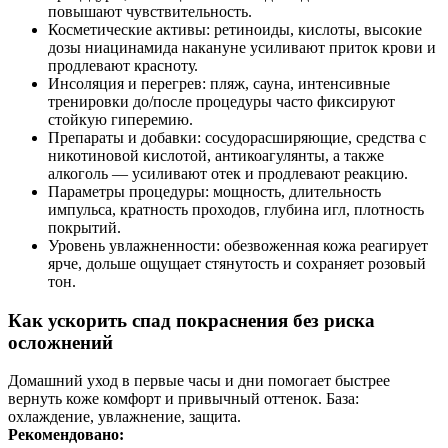
повышают чувствительность.
Косметические активы: ретиноиды, кислоты, высокие
дозы ниацинамида накануне усиливают приток крови и
продлевают красноту.
Инсоляция и перегрев: пляж, сауна, интенсивные
тренировки до/после процедуры часто фиксируют
стойкую гиперемию.
Препараты и добавки: сосудорасширяющие, средства с
никотиновой кислотой, антикоагулянты, а также
алкоголь — усиливают отек и продлевают реакцию.
Параметры процедуры: мощность, длительность
импульса, кратность проходов, глубина игл, плотность
покрытий.
Уровень увлажненности: обезвоженная кожа реагирует
ярче, дольше ощущает стянутость и сохраняет розовый
тон.
Как ускорить спад покраснения без риска
осложнений
Домашний уход в первые часы и дни помогает быстрее
вернуть коже комфорт и привычный оттенок. База:
охлаждение, увлажнение, защита.
Рекомендовано: