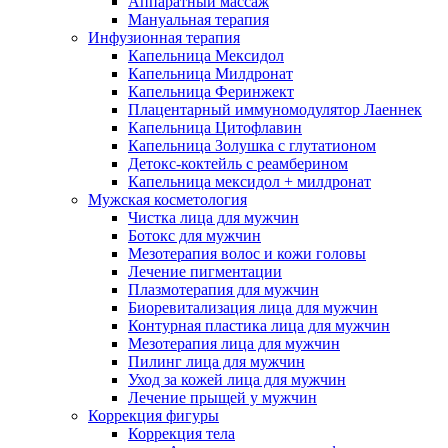
Аппаратный массаж
Мануальная терапия
Инфузионная терапия
Капельница Мексидол
Капельница Милдронат
Капельница Феринжект
Плацентарный иммуномодулятор Лаеннек
Капельница Цитофлавин
Капельница Золушка с глутатионом
Детокс-коктейль с реамберином
Капельница мексидол + милдронат
Мужская косметология
Чистка лица для мужчин
Ботокс для мужчин
Мезотерапия волос и кожи головы
Лечение пигментации
Плазмотерапия для мужчин
Биоревитализация лица для мужчин
Контурная пластика лица для мужчин
Мезотерапия лица для мужчин
Пилинг лица для мужчин
Уход за кожей лица для мужчин
Лечение прыщей у мужчин
Коррекция фигуры
Коррекция тела