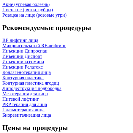
Акне (угревая болезнь)
Постакне (пятна, рубцы)
Розацеа на лице (розовые угри)
Рекомендуемые процедуры
RF-лифтинг лица
Микроигольчатый RF-лифтинг
Инъекции Дипроспан
Инъекции Диспорт
Инъекции ксеомина
Инъекции Релатокс
Коллагенотерапия лица
Контурная пластика
Контурная пластика ягодиц
Липодеструкция подбородка
Мезотерапия для лица
Нитевой лифтинг
PRP терапия для лица
Плазмотерапия лица
Биоревитализация лица
Цены на процедуры