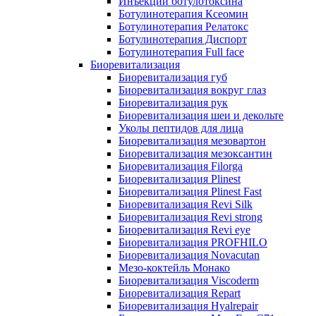
Инъекции ботулотоксина
Ботулинотерапия Ксеомин
Ботулинотерапия Релатокс
Ботулинотерапия Диспорт
Ботулинотерапия Full face
Биоревитализация
Биоревитализация губ
Биоревитализация вокруг глаз
Биоревитализация рук
Биоревитализация шеи и декольте
Уколы пептидов для лица
Биоревитализация мезовартон
Биоревитализация мезоксантин
Биоревитализация Filorga
Биоревитализация Plinest
Биоревитализация Plinest Fast
Биоревитализация Revi Silk
Биоревитализация Revi strong
Биоревитализация Revi eye
Биоревитализация PROFHILO
Биоревитализация Novacutan
Мезо-коктейль Монако
Биоревитализация Viscoderm
Биоревитализация Repart
Биоревитализация Hyalrepair