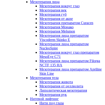
Мезотерапия лица
Мезотерапия вокруг глаз
Мезотерапия век
Мезотерапия губ
Мезотерапия от акне
Мезотерапия препаратом Curacen
Мезотерапия Монако
Мезотерапия Melsmon
Мезотерапия лица препаратом
Viscoderm Skinko E
Мезотерапия лица препаратом
NucleoSpire
Мезотерапия вокруг глаз препаратом
MesoEye С71
Мезотерапия лица препаратом Filorga
NCTF 135 HA
Мезотерапия лица препаратом Apriline
Skin Line
Мезотерапия тела
Мезотерапия живота
Мезотерапия от целлюлита
Липолитическая мезотерапия
Мезотерапия рук
Нитевой лифтинг
Нити под глаза