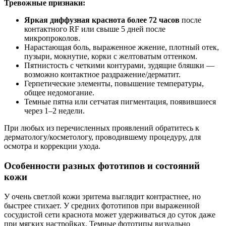
Тревожные признаки:
Яркая диффузная краснота более 72 часов
после
контактного RF или свыше 5 дней после
микропроколов.
Нарастающая боль, выраженное жжение, плотный отек,
пузыри, мокнутие, корки с желтоватым оттенком.
Пятнистость с четкими контурами, зудящие бляшки —
возможно контактное раздражение/дерматит.
Герпетические элементы, повышение температуры,
общее недомогание.
Темные пятна или сетчатая пигментация, появившиеся
через 1–2 недели.
При любых из перечисленных проявлений обратитесь к
дерматологу/косметологу, проводившему процедуру, для
осмотра и коррекции ухода.
Особенности разных фототипов и состояний
кожи
У очень светлой кожи эритема выглядит контрастнее, но
быстрее стихает. У средних фототипов при выраженной
сосудистой сети краснота может удерживаться до суток даже
при мягких настройках. Темные фототипы визуально