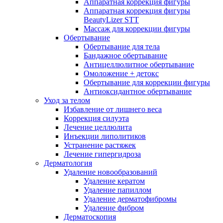
Аппаратная коррекция фигуры
Аппаратная коррекция фигуры
BeautyLizer STT
Массаж для коррекции фигуры
Обертывание
Обертывание для тела
Бандажное обертывание
Антицеллюлитное обертывание
Омоложение + детокс
Обертывание для коррекции фигуры
Антиоксидантное обертывание
Уход за телом
Избавление от лишнего веса
Коррекция силуэта
Лечение целлюлита
Инъекции липолитиков
Устранение растяжек
Лечение гипергидроза
Дерматология
Удаление новообразований
Удаление кератом
Удаление папиллом
Удаление дерматофибромы
Удаление фибром
Дерматоскопия