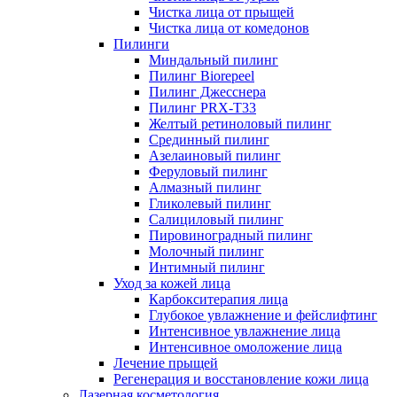
Чистка лица от прыщей
Чистка лица от комедонов
Пилинги
Миндальный пилинг
Пилинг Biorepeel
Пилинг Джесснера
Пилинг PRX-T33
Желтый ретиноловый пилинг
Срединный пилинг
Азелаиновый пилинг
Феруловый пилинг
Алмазный пилинг
Гликолевый пилинг
Салициловый пилинг
Пировиноградный пилинг
Молочный пилинг
Интимный пилинг
Уход за кожей лица
Карбокситерапия лица
Глубокое увлажнение и фейслифтинг
Интенсивное увлажнение лица
Интенсивное омоложение лица
Лечение прыщей
Регенерация и восстановление кожи лица
Лазерная косметология