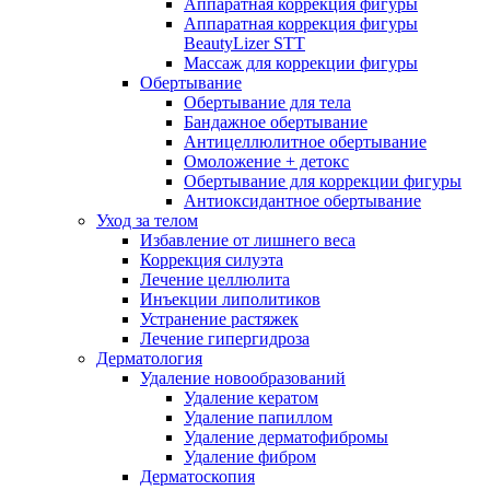
Аппаратная коррекция фигуры
Аппаратная коррекция фигуры
BeautyLizer STT
Массаж для коррекции фигуры
Обертывание
Обертывание для тела
Бандажное обертывание
Антицеллюлитное обертывание
Омоложение + детокс
Обертывание для коррекции фигуры
Антиоксидантное обертывание
Уход за телом
Избавление от лишнего веса
Коррекция силуэта
Лечение целлюлита
Инъекции липолитиков
Устранение растяжек
Лечение гипергидроза
Дерматология
Удаление новообразований
Удаление кератом
Удаление папиллом
Удаление дерматофибромы
Удаление фибром
Дерматоскопия