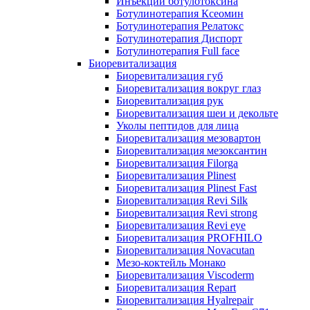
Инъекции ботулотоксина
Ботулинотерапия Ксеомин
Ботулинотерапия Релатокс
Ботулинотерапия Диспорт
Ботулинотерапия Full face
Биоревитализация
Биоревитализация губ
Биоревитализация вокруг глаз
Биоревитализация рук
Биоревитализация шеи и декольте
Уколы пептидов для лица
Биоревитализация мезовартон
Биоревитализация мезоксантин
Биоревитализация Filorga
Биоревитализация Plinest
Биоревитализация Plinest Fast
Биоревитализация Revi Silk
Биоревитализация Revi strong
Биоревитализация Revi eye
Биоревитализация PROFHILO
Биоревитализация Novacutan
Мезо-коктейль Монако
Биоревитализация Viscoderm
Биоревитализация Repart
Биоревитализация Hyalrepair