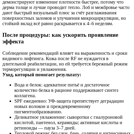
демонстрируют изменение плотности быстрее, потому что
дерма толще и лучше проводит тепло. Лоб и межбровье часто
дают быстрый визуальный плюс за счёт разглаживания
поверхностных заломов и улучшения микроциркуляции, но
стойкий вклад всё равно раскрывается к 4–6 неделям.
После процедуры: как ускорить проявление
эффекта
Соблюдение рекомендаций влияет на выраженность и сроки
видимого лифтинга. Кожа после RF не нуждается в
длительной реабилитации, но ей требуется бережный режим
терморегуляции и увлажнения.
Уход, который помогает результату:
Вода и белок: адекватное питьё и достаточное
количество белка в рационе поддерживают синтез
коллагена.
SPF ежедневно: УФ‑защита препятствует деградации
новых волокон и преждевременному
пигментообразованию.
Деликатное увлажнение: сыворотки с гиалуроновой
кислотой, пантенол, керамиды; активные кислоты и
ретиноиды — пауза 3–7 дней.
Тепловой режим: без саун, бань, солярия и интенсивных