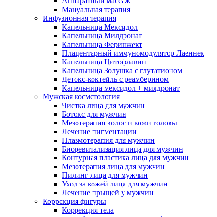
Аппаратный массаж
Мануальная терапия
Инфузионная терапия
Капельница Мексидол
Капельница Милдронат
Капельница Феринжект
Плацентарный иммуномодулятор Лаеннек
Капельница Цитофлавин
Капельница Золушка с глутатионом
Детокс-коктейль с реамберином
Капельница мексидол + милдронат
Мужская косметология
Чистка лица для мужчин
Ботокс для мужчин
Мезотерапия волос и кожи головы
Лечение пигментации
Плазмотерапия для мужчин
Биоревитализация лица для мужчин
Контурная пластика лица для мужчин
Мезотерапия лица для мужчин
Пилинг лица для мужчин
Уход за кожей лица для мужчин
Лечение прыщей у мужчин
Коррекция фигуры
Коррекция тела