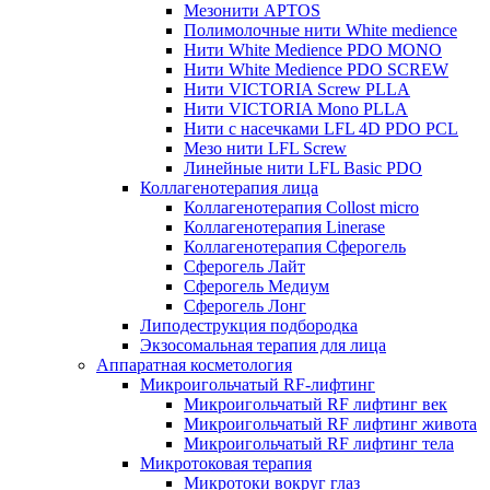
Мезонити APTOS
Полимолочные нити White medience
Нити White Medience PDO MONO
Нити White Medience PDO SCREW
Нити VICTORIA Screw PLLA
Нити VICTORIA Mono PLLA
Нити с насечками LFL 4D PDO PCL
Мезо нити LFL Screw
Линейные нити LFL Basic PDO
Коллагенотерапия лица
Коллагенотерапия Collost micro
Коллагенотерапия Linerase
Коллагенотерапия Сферогель
Сферогель Лайт
Сферогель Медиум
Сферогель Лонг
Липодеструкция подбородка
Экзосомальная терапия для лица
Аппаратная косметология
Микроигольчатый RF-лифтинг
Микроигольчатый RF лифтинг век
Микроигольчатый RF лифтинг живота
Микроигольчатый RF лифтинг тела
Микротоковая терапия
Микротоки вокруг глаз