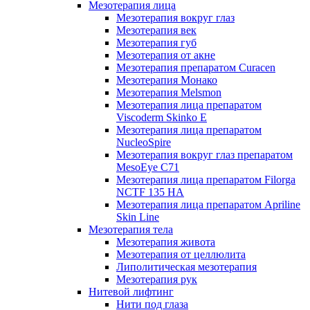
Мезотерапия лица
Мезотерапия вокруг глаз
Мезотерапия век
Мезотерапия губ
Мезотерапия от акне
Мезотерапия препаратом Curacen
Мезотерапия Монако
Мезотерапия Melsmon
Мезотерапия лица препаратом
Viscoderm Skinko E
Мезотерапия лица препаратом
NucleoSpire
Мезотерапия вокруг глаз препаратом
MesoEye С71
Мезотерапия лица препаратом Filorga
NCTF 135 HA
Мезотерапия лица препаратом Apriline
Skin Line
Мезотерапия тела
Мезотерапия живота
Мезотерапия от целлюлита
Липолитическая мезотерапия
Мезотерапия рук
Нитевой лифтинг
Нити под глаза