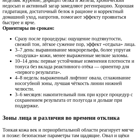
неделям. Курение, дефицит белка и железа, хронический
недосып и активный загар замедляют регенерацию. Хорошая
гидратация, достаточный белок в рационе и корректный
домашний уход, напротив, помогают эффекту проявиться
быстрее и ярче.
Ориентиры по срокам:
Сразу после процедуры: ощущение подтянутости,
свежий тон, лёгкое сужение пор, эффект «отдыха» лица.
3–7 день: выравнивание микрорельефа, более упругая
«подушка» кожи, менее выраженные мелкие заломы.
10–14 день: первые устойчивые изменения плотности и
тонуса без вклада реактивного отёка — ориентир для
«первого результата».
4–8 недель: выраженный лифтинг овала, сглаживание
носогубной зоны, лучшая чёткость линии нижней
челюсти.
3–6 месяцев: накопительный пик при курсе процедур с
сохранением результата от полугода и дольше при
поддержке.
Зоны лица и различия во времени отклика
Тонкая кожа век и периорбитальной области реагирует мягче
и позже: безопасные параметры там щадящие. Овал и щёки