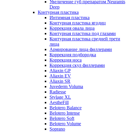
Увеличение губ препаратом Neuramis
Deep
Контурная пластика
Интимная пластика
Контурная пластика ягодиц
Коррекция овала лица
Контурная пластика под глазами
Контурная пластика средней трети
лица
Армирование лица филлерами
Коррекция подбородка
Коррекция носа
Коррекция скул филлерами
Aliaxin GP
Aliaxin EV
Aliaxin SR
Juvederm Voluma
Radiesse
Stylage XL
AestheFill
Belotero Balance
Belotero Intense
Belotero Soft
Belotero Volume
Soprano