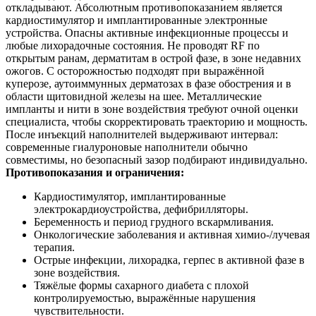
откладывают. Абсолютным противопоказанием является
кардиостимулятор и имплантированные электронные
устройства. Опасны активные инфекционные процессы и
любые лихорадочные состояния. Не проводят RF по
открытым ранам, дерматитам в острой фазе, в зоне недавних
ожогов. С осторожностью подходят при выражённой
куперозе, аутоиммунных дерматозах в фазе обострения и в
области щитовидной железы на шее. Металлические
импланты и нити в зоне воздействия требуют очной оценки
специалиста, чтобы скорректировать траекторию и мощность.
После инъекций наполнителей выдерживают интервал:
современные гиалуроновые наполнители обычно
совместимы, но безопасный зазор подбирают индивидуально.
Противопоказания и ограничения:
Кардиостимулятор, имплантированные
электрокардиоустройства, дефибрилляторы.
Беременность и период грудного вскармливания.
Онкологические заболевания и активная химио‑/лучевая
терапия.
Острые инфекции, лихорадка, герпес в активной фазе в
зоне воздействия.
Тяжёлые формы сахарного диабета с плохой
контролируемостью, выражённые нарушения
чувствительности.