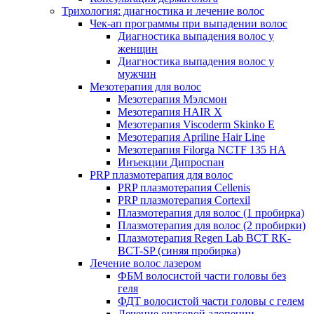
Трихология: диагностика и лечение волос
Чек-ап программы при выпадении волос
Диагностика выпадения волос у
женщин
Диагностика выпадения волос у
мужчин
Мезотерапия для волос
Мезотерапия Мэлсмон
Мезотерапия HAIR X
Мезотерапия Viscoderm Skinko E
Мезотерапия Apriline Hair Line
Мезотерапия Filorga NCTF 135 HA
Инъекции Дипроспан
PRP плазмотерапия для волос
PRP плазмотерапия Cellenis
PRP плазмотерапия Cortexil
Плазмотерапия для волос (1 пробирка)
Плазмотерапия для волос (2 пробирки)
Плазмотерапия Regen Lab BCT RK-
BCT-SP (синяя пробирка)
Лечение волос лазером
ФБМ волосистой части головы без
геля
ФДТ волосистой части головы с гелем
Лечение очаговой алопеции