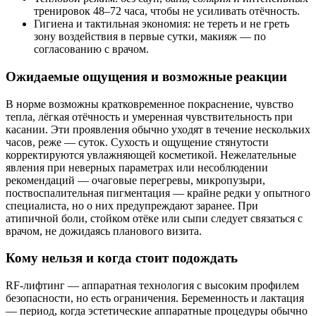
тренировок 48–72 часа, чтобы не усиливать отёчность.
Гигиена и тактильная экономия: не тереть и не греть
зону воздействия в первые сутки, макияж — по
согласованию с врачом.
Ожидаемые ощущения и возможные реакции
В норме возможны кратковременное покраснение, чувство
тепла, лёгкая отёчность и умеренная чувствительность при
касании. Эти проявления обычно уходят в течение нескольких
часов, реже — суток. Сухость и ощущение стянутости
корректируются увлажняющей косметикой. Нежелательные
явления при неверных параметрах или несоблюдении
рекомендаций — очаговые перегревы, микропузыри,
поствоспалительная пигментация — крайне редки у опытного
специалиста, но о них предупреждают заранее. При
атипичной боли, стойком отёке или сыпи следует связаться с
врачом, не дожидаясь планового визита.
Кому нельзя и когда стоит подождать
RF‑лифтинг — аппаратная технология с высоким профилем
безопасности, но есть ограничения. Беременность и лактация
— период, когда эстетические аппаратные процедуры обычно