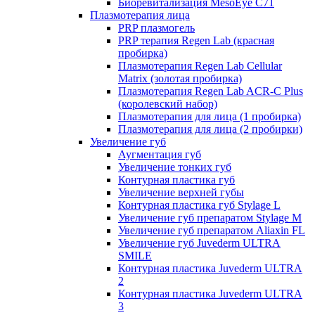
Биоревитализация MesoEye C71
Плазмотерапия лица
PRP плазмогель
PRP терапия Regen Lab (красная
пробирка)
Плазмотерапия Regen Lab Cellular
Matrix (золотая пробирка)
Плазмотерапия Regen Lab ACR-C Plus
(королевский набор)
Плазмотерапия для лица (1 пробирка)
Плазмотерапия для лица (2 пробирки)
Увеличение губ
Аугментация губ
Увеличение тонких губ
Контурная пластика губ
Увеличение верхней губы
Контурная пластика губ Stylage L
Увеличение губ препаратом Stylage M
Увеличение губ препаратом Aliaxin FL
Увеличение губ Juvederm ULTRA
SMILE
Контурная пластика Juvederm ULTRA
2
Контурная пластика Juvederm ULTRA
3