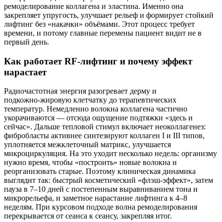
ремоделирование коллагена и эластина. Именно она
закрепляет упругость, улучшает рельеф и формирует стойкий
лифтинг без «накачки» объёмами. Этот процесс требует
времени, и потому главные перемены пациент видит не в
первый день.
Как работает RF‑лифтинг и почему эффект
нарастает
Радиочастотная энергия разогревает дерму и
подкожно‑жировую клетчатку до терапевтических
температур. Немедленно волокна коллагена частично
укорачиваются — отсюда ощущение подтяжки «здесь и
сейчас». Дальше тепловой стимул включает неоколлагенез:
фибробласты активнее синтезируют коллаген I и III типов,
уплотняется межклеточный матрикс, улучшается
микроциркуляция. На это уходит несколько недель: организму
нужно время, чтобы «построить» новые волокна и
реорганизовать старые. Поэтому клиническая динамика
выглядит так: быстрый косметический «флэш‑эффект», затем
пауза в 7–10 дней с постепенным выравниванием тона и
микрорельефа, и заметное нарастание лифтинга к 4–8
неделям. При курсовом подходе волна ремоделирования
перекрывается от сеанса к сеансу, закрепляя итог.