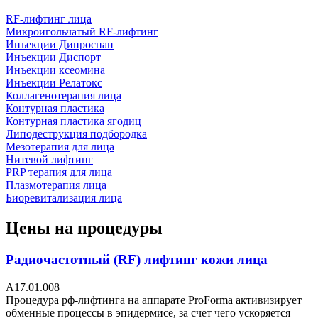
RF-лифтинг лица
Микроигольчатый RF-лифтинг
Инъекции Дипроспан
Инъекции Диспорт
Инъекции ксеомина
Инъекции Релатокс
Коллагенотерапия лица
Контурная пластика
Контурная пластика ягодиц
Липодеструкция подбородка
Мезотерапия для лица
Нитевой лифтинг
PRP терапия для лица
Плазмотерапия лица
Биоревитализация лица
Цены на процедуры
Радиочастотный (RF) лифтинг кожи лица
A17.01.008
Процедура рф-лифтинга на аппарате ProForma активизирует
обменные процессы в эпидермисе, за счет чего ускоряется