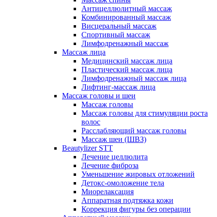
Антицеллюлитный массаж
Комбинированный массаж
Висцеральный массаж
Спортивный массаж
Лимфодренажный массаж
Массаж лица
Медицинский массаж лица
Пластический массаж лица
Лимфодренажный массаж лица
Лифтинг-массаж лица
Массаж головы и шеи
Массаж головы
Массаж головы для стимуляции роста
волос
Расслабляющий массаж головы
Массаж шеи (ШВЗ)
Beautylizer STT
Лечение целлюлита
Лечение фиброза
Уменьшение жировых отложений
Детокс-омоложение тела
Миорелаксация
Аппаратная подтяжка кожи
Коррекция фигуры без операции