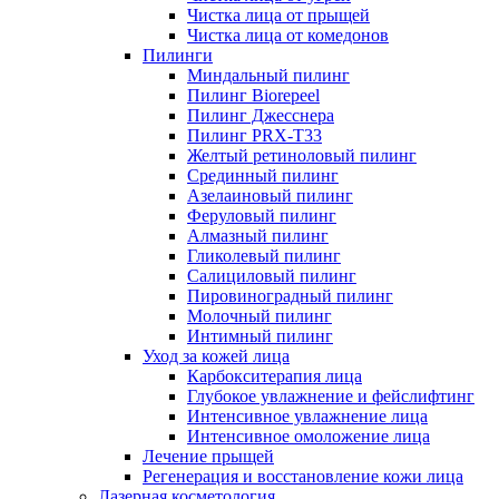
Чистка лица от прыщей
Чистка лица от комедонов
Пилинги
Миндальный пилинг
Пилинг Biorepeel
Пилинг Джесснера
Пилинг PRX-T33
Желтый ретиноловый пилинг
Срединный пилинг
Азелаиновый пилинг
Феруловый пилинг
Алмазный пилинг
Гликолевый пилинг
Салициловый пилинг
Пировиноградный пилинг
Молочный пилинг
Интимный пилинг
Уход за кожей лица
Карбокситерапия лица
Глубокое увлажнение и фейслифтинг
Интенсивное увлажнение лица
Интенсивное омоложение лица
Лечение прыщей
Регенерация и восстановление кожи лица
Лазерная косметология