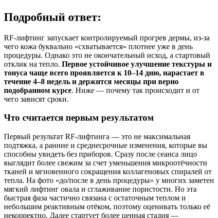
Подробный ответ:
RF‑лифтинг запускает контролируемый прогрев дермы, из‑за
чего кожа буквально «схватывается» плотнее уже в день
процедуры. Однако это не окончательный исход, а стартовый
отклик на тепло.
Первое устойчивое улучшение текстуры и
тонуса чаще всего проявляется к 10–14 дню, нарастает в
течение 4–8 недель и держится месяцы при верно
подобранном курсе
. Ниже — почему так происходит и от
чего зависят сроки.
Что считается первым результатом
Первый результат RF‑лифтинга — это не максимальная
подтяжка, а ранние и среднесрочные изменения, которые вы
способны увидеть без приборов. Сразу после сеанса лицо
выглядит более свежим за счет уменьшения микрoотёчности
тканей и мгновенного сокращения коллагеновых спиралей от
тепла. На фото «до/после в день процедуры» у многих заметен
мягкий лифтинг овала и сглаживание пористости. Но эта
быстрая фаза частично связана с остаточным теплом и
небольшим реактивным отёком, поэтому оценивать только её
некорректно. Далее стартует более ценная стадия —