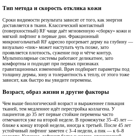
Тип метода и скорость отклика кожи
Сроки видимости результата зависят от того, как энергия
доставляется в ткани. Классический контактный
(поверхностный) RF чаще даёт мгновенную «сборку» кожи и
мягкий лифтинг в первые дни. Фракционный
микроигольчатый RF адресно прогревает дерму на глубину —
визуально «пик» может наступать чуть позже, зато
проявляется плотность, сужение пор и чётче контур.
Мультиполярные системы работают деликатнее, зато
комфортны и подходят при первых признаках
гравитационных изменений. Врач подбирает параметры под
толщину дермы, зону и толерантность к теплу, от этого тоже
зависит, как быстро вы увидите перемены.
Возраст, образ жизни и другие факторы
Чем выше биологический возраст и выраженнее гликация
тканей, тем медленнее идёт перестройка коллагена. У
пациентов до 35 лет первые стойкие перемены часто
отмечаются уже на второй неделе. В промежутке 35–45 лет —
ближе к концу второй недели, иногда к третьей. После 45 лет
устойчивый лифтинг заметен с 3–4 недели, а пик — к 6–8