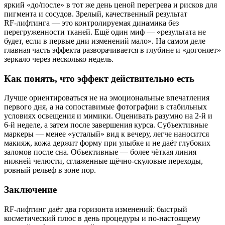
яркий «до/после» в тот же день ценой перегрева и рисков для
пигмента и сосудов. Зрелый, качественный результат
RF‑лифтинга — это контролируемая динамика без
перегруженности тканей. Ещё один миф — «результата не
будет, если в первые дни изменений мало». На самом деле
главная часть эффекта разворачивается в глубине и «догоняет»
зеркало через несколько недель.
Как понять, что эффект действительно есть
Лучше ориентироваться не на эмоциональные впечатления
первого дня, а на сопоставимые фотографии в стабильных
условиях освещения и мимики. Оценивать разумно на 2‑й и
6‑й неделе, а затем после завершения курса. Субъективные
маркеры — менее «усталый» вид к вечеру, легче наносится
макияж, кожа держит форму при улыбке и не даёт глубоких
заломов после сна. Объективные — более чёткая линия
нижней челюсти, сглаженные щёчно‑скуловые переходы,
ровный рельеф в зоне пор.
Заключение
RF‑лифтинг даёт два горизонта изменений: быстрый
косметический плюс в день процедуры и по‑настоящему