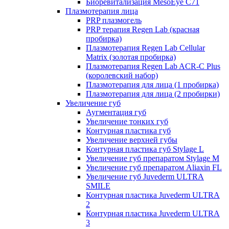
Биоревитализация MesoEye C71
Плазмотерапия лица
PRP плазмогель
PRP терапия Regen Lab (красная
пробирка)
Плазмотерапия Regen Lab Cellular
Matrix (золотая пробирка)
Плазмотерапия Regen Lab ACR-C Plus
(королевский набор)
Плазмотерапия для лица (1 пробирка)
Плазмотерапия для лица (2 пробирки)
Увеличение губ
Аугментация губ
Увеличение тонких губ
Контурная пластика губ
Увеличение верхней губы
Контурная пластика губ Stylage L
Увеличение губ препаратом Stylage M
Увеличение губ препаратом Aliaxin FL
Увеличение губ Juvederm ULTRA
SMILE
Контурная пластика Juvederm ULTRA
2
Контурная пластика Juvederm ULTRA
3