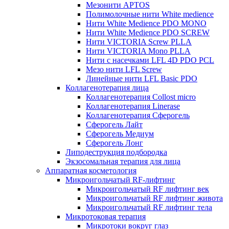
Мезонити APTOS
Полимолочные нити White medience
Нити White Medience PDO MONO
Нити White Medience PDO SCREW
Нити VICTORIA Screw PLLA
Нити VICTORIA Mono PLLA
Нити с насечками LFL 4D PDO PCL
Мезо нити LFL Screw
Линейные нити LFL Basic PDO
Коллагенотерапия лица
Коллагенотерапия Collost micro
Коллагенотерапия Linerase
Коллагенотерапия Сферогель
Сферогель Лайт
Сферогель Медиум
Сферогель Лонг
Липодеструкция подбородка
Экзосомальная терапия для лица
Аппаратная косметология
Микроигольчатый RF-лифтинг
Микроигольчатый RF лифтинг век
Микроигольчатый RF лифтинг живота
Микроигольчатый RF лифтинг тела
Микротоковая терапия
Микротоки вокруг глаз