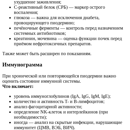
ухудшение заживления;
С-реактивный белок (СРБ) — маркер острого
воспаления;
глюкоза — важна для исключения диабета,
провоцирующего пиодермию;
печёночные ферменты — контроль перед назначением
системных антибиотиков;
креатинин, мочевина — оценка функции почек перед
приёмом нефротоксичных препаратов.
Также может быть расширен по показаниям.
Иммунограмма
При хронической или повторяющейся пиодермии важно
оценить состояние иммунной системы.
Что включает:
уровень иммуноглобулинов (IgA, IgG, IgM, IgE);
количество и активность T- и B-лимфоцитов;
анализ фагоцитарной активности;
определение NK-клеток и интерлейкинов (при
необходимости);
иногда — анализ на скрытые инфекции, нарушающие
иммунитет (ЦМВ, ВЭБ, ВИЧ).