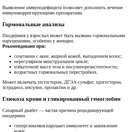
Выявление иммунодефицита позволяет дополнить лечение
иммунокорригирующими препаратами.
Гормональные анализы
Пиодермия у взрослых может быть вызвана гормональными
нарушениями, особенно у женщин.
Рекомендовано при:
сочетании с акне, жирной кожей, выпадением волос;
нерегулярном менструальном цикле;
избыточной массе тела и инсулинорезистентности;
возрастных гормональных перестройках.
Может включать тестостерон, ДГЭА-сульфат, прогестерон,
эстрадиол, инсулин, пролактин и др.
Глюкоза крови и гликированный гемоглобин
Сахарный диабет — частая причина рецидивирующей
пиодермии.
гипергликемия нарушает иммунитет и заживление
кожи;