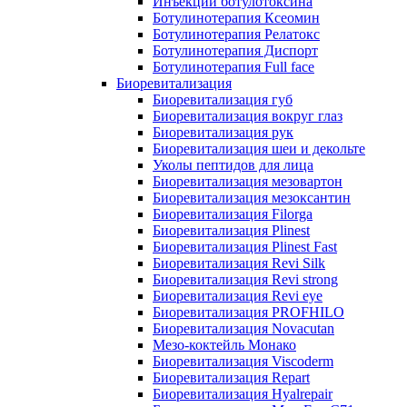
Инъекции ботулотоксина
Ботулинотерапия Ксеомин
Ботулинотерапия Релатокс
Ботулинотерапия Диспорт
Ботулинотерапия Full face
Биоревитализация
Биоревитализация губ
Биоревитализация вокруг глаз
Биоревитализация рук
Биоревитализация шеи и декольте
Уколы пептидов для лица
Биоревитализация мезовартон
Биоревитализация мезоксантин
Биоревитализация Filorga
Биоревитализация Plinest
Биоревитализация Plinest Fast
Биоревитализация Revi Silk
Биоревитализация Revi strong
Биоревитализация Revi eye
Биоревитализация PROFHILO
Биоревитализация Novacutan
Мезо-коктейль Монако
Биоревитализация Viscoderm
Биоревитализация Repart
Биоревитализация Hyalrepair