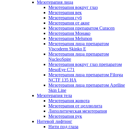
Мезотерапия лица
Мезотерапия вокруг глаз
Мезотерапия век
Мезотерапия губ
Мезотерапия от акне
Мезотерапия препаратом Curacen
Мезотерапия Монако
Мезотерапия Melsmon
Мезотерапия лица препаратом
Viscoderm Skinko E
Мезотерапия лица препаратом
NucleoSpire
Мезотерапия вокруг глаз препаратом
MesoEye С71
Мезотерапия лица препаратом Filorga
NCTF 135 HA
Мезотерапия лица препаратом Apriline
Skin Line
Мезотерапия тела
Мезотерапия живота
Мезотерапия от целлюлита
Липолитическая мезотерапия
Мезотерапия рук
Нитевой лифтинг
Нити под глаза