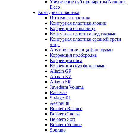
Увеличение губ препаратом Neuramis
Deep
Контурная пластика
Интимная пластика
Контурная пластика ягодиц
Коррекция овала лица
Контурная пластика под глазами
Контурная пластика средней трети
лица
Армирование лица филлерами
Коррекция подбородка
Коррекция носа
Коррекция скул филлерами
Aliaxin GP
Aliaxin EV
Aliaxin SR
Juvederm Voluma
Radiesse
Stylage XL
AestheFill
Belotero Balance
Belotero Intense
Belotero Soft
Belotero Volume
Soprano