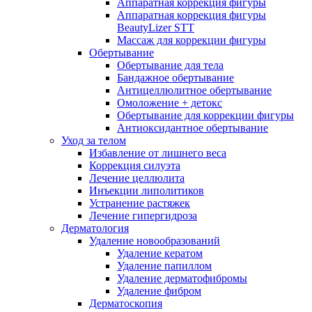
Аппаратная коррекция фигуры
Аппаратная коррекция фигуры
BeautyLizer STT
Массаж для коррекции фигуры
Обертывание
Обертывание для тела
Бандажное обертывание
Антицеллюлитное обертывание
Омоложение + детокс
Обертывание для коррекции фигуры
Антиоксидантное обертывание
Уход за телом
Избавление от лишнего веса
Коррекция силуэта
Лечение целлюлита
Инъекции липолитиков
Устранение растяжек
Лечение гипергидроза
Дерматология
Удаление новообразований
Удаление кератом
Удаление папиллом
Удаление дерматофибромы
Удаление фибром
Дерматоскопия