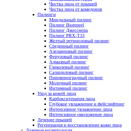
Чистка лица от прыщей
Чистка лица от комедонов
Пилинги
Миндальный пилинг
Пилинг Biorepeel
Пилинг Джесснера
Пилинг PRX-T33
Желтый ретиноловый пилинг
Срединный пилинг
Азелаиновый пилинг
Феруловый пилинг
Алмазный пилинг
Гликолевый пилинг
Салициловый пилинг
Пировиноградный пилинг
Молочный пилинг
Интимный пилинг
Уход за кожей лица
Карбокситерапия лица
Глубокое увлажнение и фейслифтинг
Интенсивное увлажнение лица
Интенсивное омоложение лица
Лечение прыщей
Регенерация и восстановление кожи лица
Лазерная косметология