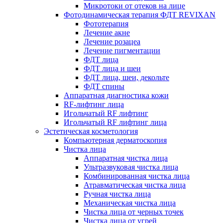
Микротоки от отеков на лице
Фотодинамическая терапия ФДТ REVIXAN
Фототерапия
Лечение акне
Лечение розацеа
Лечение пигментации
ФДТ лица
ФДТ лица и шеи
ФДТ лица, шеи, декольте
ФДТ спины
Аппаратная диагностика кожи
RF-лифтинг лица
Игольчатый RF лифтинг
Игольчатый RF лифтинг лица
Эстетическая косметология
Компьютерная дерматоскопия
Чистка лица
Аппаратная чистка лица
Ультразвуковая чистка лица
Комбинированная чистка лица
Атравматическая чистка лица
Ручная чистка лица
Механическая чистка лица
Чистка лица от черных точек
Чистка лица от угрей