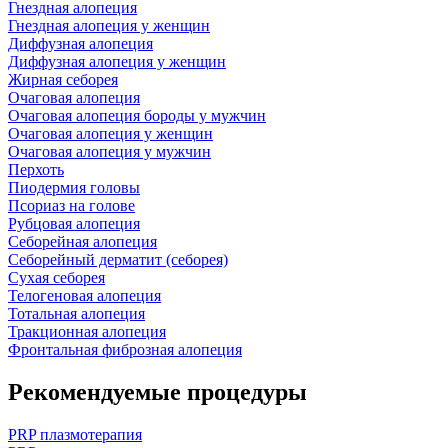
Гнездная алопеция
Гнездная алопеция у женщин
Диффузная алопеция
Диффузная алопеция у женщин
Жирная себорея
Очаговая алопеция
Очаговая алопеция бороды у мужчин
Очаговая алопеция у женщин
Очаговая алопеция у мужчин
Перхоть
Пиодермия головы
Псориаз на голове
Рубцовая алопеция
Себорейная алопеция
Себорейный дерматит (себорея)
Сухая себорея
Телогеновая алопеция
Тотальная алопеция
Тракционная алопеция
Фронтальная фиброзная алопеция
Рекомендуемые процедуры
PRP плазмотерапия