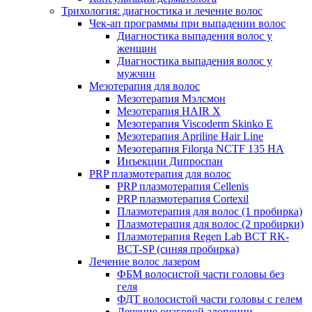
Трихология: диагностика и лечение волос
Чек-ап программы при выпадении волос
Диагностика выпадения волос у
женщин
Диагностика выпадения волос у
мужчин
Мезотерапия для волос
Мезотерапия Мэлсмон
Мезотерапия HAIR X
Мезотерапия Viscoderm Skinko E
Мезотерапия Apriline Hair Line
Мезотерапия Filorga NCTF 135 HA
Инъекции Дипроспан
PRP плазмотерапия для волос
PRP плазмотерапия Cellenis
PRP плазмотерапия Cortexil
Плазмотерапия для волос (1 пробирка)
Плазмотерапия для волос (2 пробирки)
Плазмотерапия Regen Lab BCT RK-
BCT-SP (синяя пробирка)
Лечение волос лазером
ФБМ волосистой части головы без
геля
ФДТ волосистой части головы с гелем
Лечение очаговой алопеции