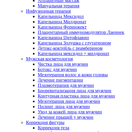
Аппаратный массаж
Мануальная терапия
Инфузионная терапия
Капельница Мексидол
Капельница Милдронат
Капельница Феринжект
Плацентарный иммуномодулятор Лаеннек
Капельница Цитофлавин
Капельница Золушка с глутатионом
Детокс-коктейль с реамберином
Капельница мексидол + милдронат
Мужская косметология
Чистка лица для мужчин
Ботокс для мужчин
Мезотерапия волос и кожи головы
Лечение пигментации
Плазмотерапия для мужчин
Биоревитализация лица для мужчин
Контурная пластика лица для мужчин
Мезотерапия лица для мужчин
Пилинг лица для мужчин
Уход за кожей лица для мужчин
Лечение прыщей у мужчин
Коррекция фигуры
Коррекция тела