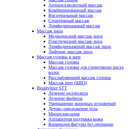
Антицеллюлитный массаж
Комбинированный массаж
Висцеральный массаж
Спортивный массаж
Лимфодренажный массаж
Массаж лица
Медицинский массаж лица
Пластический массаж лица
Лимфодренажный массаж лица
Лифтинг-массаж лица
Массаж головы и шеи
Массаж головы
Массаж головы для стимуляции роста
волос
Расслабляющий массаж головы
Массаж шеи (ШВЗ)
Beautylizer STT
Лечение целлюлита
Лечение фиброза
Уменьшение жировых отложений
Детокс-омоложение тела
Миорелаксация
Аппаратная подтяжка кожи
Коррекция фигуры без операции