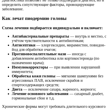
Диагностика позволяет не только подтвердить диагноз, но и
определить сопутствующие факторы, провоцирующие
заболевание.
Как лечат пиодермию головы
Схема лечения подбирается индивидуально и включает:
Антибактериальные препараты
— внутрь и местно, с
учётом чувствительности к антибиотикам;
Антисептики
— хлоргексидин, мирамистин, повидон-
йод для обработки очагов;
Противовоспалительные мази
— иногда с
добавлением антибиотика или кортикостероида (по
назначению врача);
Иммунокорректоры
— при выявлении нарушений
иммунитета;
Обработка кожи головы
— мягкими шампунями без
агрессивных ПАВ, исключение скрабов и
спиртосодержащих средств;
Диета
— исключение сахара, жареного, жирного;
Лечение основного заболевания
— сахарный диабет,
гормональные сбои и т.д.
Хронические формы могут требовать длительного курсового