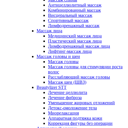
Антицеллюлитный массаж
Комбинированный массаж
Висцеральный массаж
Спортивный массаж
Лимфодренажный массаж
Массаж лица
Медицинский массаж лица
Пластический массаж лица
Лимфодренажный массаж лица
Лифтинг-массаж лица
Массаж головы и шеи
Массаж головы
Массаж головы для стимуляции роста
волос
Расслабляющий массаж головы
Массаж шеи (ШВЗ)
Beautylizer STT
Лечение целлюлита
Лечение фиброза
Уменьшение жировых отложений
Детокс-омоложение тела
Миорелаксация
Аппаратная подтяжка кожи
Коррекция фигуры без операции