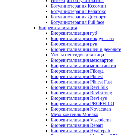
Инъекции ботулотоксина
Ботулинотерапия Ксеомин
Ботулинотерапия Релатокс
Ботулинотерапия Диспорт
Ботулинотерапия Full face
Биоревитализация
Биоревитализация губ
Биоревитализация вокруг глаз
Биоревитализация рук
Биоревитализация шеи и декольте
Уколы пептидов для лица
Биоревитализация мезовартон
Биоревитализация мезоксантин
Биоревитализация Filorga
Биоревитализация Plinest
Биоревитализация Plinest Fast
Биоревитализация Revi Silk
Биоревитализация Revi strong
Биоревитализация Revi eye
Биоревитализация PROFHILO
Биоревитализация Novacutan
Мезо-коктейль Монако
Биоревитализация Viscoderm
Биоревитализация Repart
Биоревитализация Hyalrepair