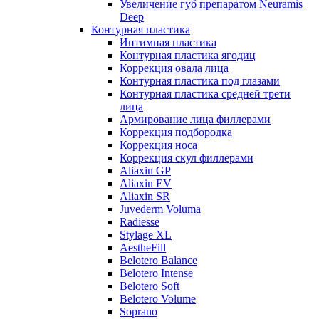
Увеличение губ препаратом Neuramis
Deep
Контурная пластика
Интимная пластика
Контурная пластика ягодиц
Коррекция овала лица
Контурная пластика под глазами
Контурная пластика средней трети
лица
Армирование лица филлерами
Коррекция подбородка
Коррекция носа
Коррекция скул филлерами
Aliaxin GP
Aliaxin EV
Aliaxin SR
Juvederm Voluma
Radiesse
Stylage XL
AestheFill
Belotero Balance
Belotero Intense
Belotero Soft
Belotero Volume
Soprano