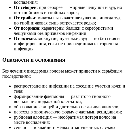
воспаления;
От себореи
: при себорее — жирные чешуйки и зуд, но
нет гнойников и гнойных корок;
От грибка
: микозы вызывают шелушение, иногда зуд,
но гнойничковая сыпь встречается редко;
От псориаза
: характерны бляшки с серебристыми
чешуйками без признаков инфекции;
От экземы
: мокнутие, пузырьки, зуд — но без гноя и
инфицирования, если не присоединилась вторичная
инфекция.
Опасности и осложнения
Без лечения пиодермия головы может привести к серьёзным
последствиям:
распространение инфекции на соседние участки кожи и
тела;
формирование флегмоны — разлитого гнойного
воспаления подкожной клетчатки;
образование свищей и длительно незаживающих язв;
переход в хроническую форму с частыми рецидивами;
рубцовая алопеция — необратимая потеря волос на
месте воспаления;
сепсис — в крайне тяжёлых и запущенных случаях.