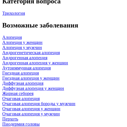
Категория вопроса
Трихология
Возможные заболевания
Алопеция
Алопеция у женщин
Алопеция у мужчин
Андрогенетическая алопеция
Андрогенная алопеция
Андрогенная алопеция у женщин
Аутоиммунная алопеция
Гнездная алопеция
Гнездная алопеция у женщин
Диффузная алопеция
Диффузная алопеция у женщин
Жирная себорея
Очаговая алопеция
Очаговая алопеция бороды у мужчин
Очаговая алопеция у женщин
Очаговая алопеция у мужчин
Перхоть
Пиодермия головы