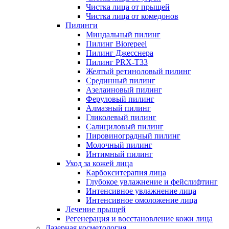
Чистка лица от прыщей
Чистка лица от комедонов
Пилинги
Миндальный пилинг
Пилинг Biorepeel
Пилинг Джесснера
Пилинг PRX-T33
Желтый ретиноловый пилинг
Срединный пилинг
Азелаиновый пилинг
Феруловый пилинг
Алмазный пилинг
Гликолевый пилинг
Салициловый пилинг
Пировиноградный пилинг
Молочный пилинг
Интимный пилинг
Уход за кожей лица
Карбокситерапия лица
Глубокое увлажнение и фейслифтинг
Интенсивное увлажнение лица
Интенсивное омоложение лица
Лечение прыщей
Регенерация и восстановление кожи лица
Лазерная косметология