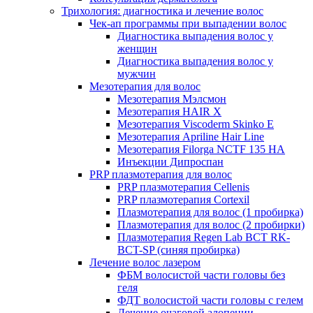
Трихология: диагностика и лечение волос
Чек-ап программы при выпадении волос
Диагностика выпадения волос у
женщин
Диагностика выпадения волос у
мужчин
Мезотерапия для волос
Мезотерапия Мэлсмон
Мезотерапия HAIR X
Мезотерапия Viscoderm Skinko E
Мезотерапия Apriline Hair Line
Мезотерапия Filorga NCTF 135 HA
Инъекции Дипроспан
PRP плазмотерапия для волос
PRP плазмотерапия Cellenis
PRP плазмотерапия Cortexil
Плазмотерапия для волос (1 пробирка)
Плазмотерапия для волос (2 пробирки)
Плазмотерапия Regen Lab BCT RK-
BCT-SP (синяя пробирка)
Лечение волос лазером
ФБМ волосистой части головы без
геля
ФДТ волосистой части головы с гелем
Лечение очаговой алопеции