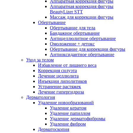
Аппаратная коррекция фигуры
Аппаратная коррекция фигуры
BeautyLizer STT
Массаж для коррекции фигуры
Обертывание
Обертывание для тела
Бандажное обертывание
Антицеллюлитное обертывание
Омоложение + детокс
Обертывание для коррекции фигуры
Антиоксидантное обертывание
Уход за телом
Избавление от лишнего веса
Коррекция силуэта
Лечение целлюлита
Инъекции липолитиков
Устранение растяжек
Лечение гипергидроза
Дерматология
Удаление новообразований
Удаление кератом
Удаление папиллом
Удаление дерматофибромы
Удаление фибром
Дерматоскопия