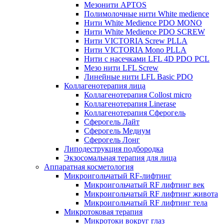
Мезонити APTOS
Полимолочные нити White medience
Нити White Medience PDO MONO
Нити White Medience PDO SCREW
Нити VICTORIA Screw PLLA
Нити VICTORIA Mono PLLA
Нити с насечками LFL 4D PDO PCL
Мезо нити LFL Screw
Линейные нити LFL Basic PDO
Коллагенотерапия лица
Коллагенотерапия Collost micro
Коллагенотерапия Linerase
Коллагенотерапия Сферогель
Сферогель Лайт
Сферогель Медиум
Сферогель Лонг
Липодеструкция подбородка
Экзосомальная терапия для лица
Аппаратная косметология
Микроигольчатый RF-лифтинг
Микроигольчатый RF лифтинг век
Микроигольчатый RF лифтинг живота
Микроигольчатый RF лифтинг тела
Микротоковая терапия
Микротоки вокруг глаз