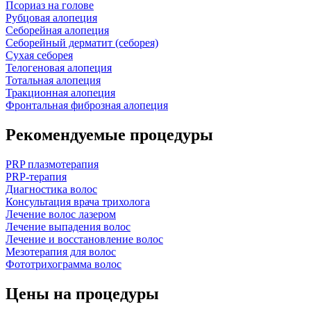
Псориаз на голове
Рубцовая алопеция
Себорейная алопеция
Себорейный дерматит (себорея)
Сухая себорея
Телогеновая алопеция
Тотальная алопеция
Тракционная алопеция
Фронтальная фиброзная алопеция
Рекомендуемые процедуры
PRP плазмотерапия
PRP-терапия
Диагностика волос
Консультация врача трихолога
Лечение волос лазером
Лечение выпадения волос
Лечение и восстановление волос
Мезотерапия для волос
Фототрихограмма волос
Цены на процедуры