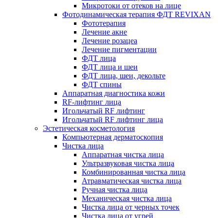
Микротоки от отеков на лице
Фотодинамическая терапия ФДТ REVIXAN
Фототерапия
Лечение акне
Лечение розацеа
Лечение пигментации
ФДТ лица
ФДТ лица и шеи
ФДТ лица, шеи, декольте
ФДТ спины
Аппаратная диагностика кожи
RF-лифтинг лица
Игольчатый RF лифтинг
Игольчатый RF лифтинг лица
Эстетическая косметология
Компьютерная дерматоскопия
Чистка лица
Аппаратная чистка лица
Ультразвуковая чистка лица
Комбинированная чистка лица
Атравматическая чистка лица
Ручная чистка лица
Механическая чистка лица
Чистка лица от черных точек
Чистка лица от угрей