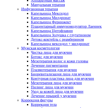
Аппаратный массаж
Мануальная терапия
Инфузионная терапия
Капельница Мексидол
Капельница Милдронат
Капельница Феринжект
Плацентарный иммуномодулятор Лаеннек
Капельница Цитофлавин
Капельница Золушка с глутатионом
Детокс-коктейль с реамберином
Капельница мексидол + милдронат
Мужская косметология
Чистка лица для мужчин
Ботокс для мужчин
Мезотерапия волос и кожи головы
Лечение пигментации
Плазмотерапия для мужчин
Биоревитализация лица для мужчин
Контурная пластика лица для мужчин
Мезотерапия лица для мужчин
Пилинг лица для мужчин
Уход за кожей лица для мужчин
Лечение прыщей у мужчин
Коррекция фигуры
Коррекция тела