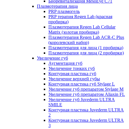
Биоревитализация MesoEye C71
Плазмотерапия лица
PRP плазмогель
PRP терапия Regen Lab (красная
пробирка)
Плазмотерапия Regen Lab Cellular
Matrix (золотая пробирка)
Плазмотерапия Regen Lab ACR-C Plus
(королевский набор)
Плазмотерапия для лица (1 пробирка)
Плазмотерапия для лица (2 пробирки)
Увеличение губ
Аугментация губ
Увеличение тонких губ
Контурная пластика губ
Увеличение верхней губы
Контурная пластика губ Stylage L
Увеличение губ препаратом Stylage M
Увеличение губ препаратом Aliaxin FL
Увеличение губ Juvederm ULTRA
SMILE
Контурная пластика Juvederm ULTRA
2
Контурная пластика Juvederm ULTRA
3