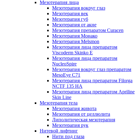
Мезотерапия лица
Мезотерапия вокруг глаз
Мезотерапия век
Мезотерапия губ
Мезотерапия от акне
Мезотерапия препаратом Curacen
Мезотерапия Монако
Мезотерапия Melsmon
Мезотерапия лица препаратом
Viscoderm Skinko E
Мезотерапия лица препаратом
NucleoSpire
Мезотерапия вокруг глаз препаратом
MesoEye С71
Мезотерапия лица препаратом Filorga
NCTF 135 HA
Мезотерапия лица препаратом Apriline
Skin Line
Мезотерапия тела
Мезотерапия живота
Мезотерапия от целлюлита
Липолитическая мезотерапия
Мезотерапия рук
Нитевой лифтинг
Нити под глаза