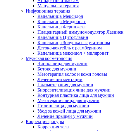
Аппаратный массаж
Мануальная терапия
Инфузионная терапия
Капельница Мексидол
Капельница Милдронат
Капельница Феринжект
Плацентарный иммуномодулятор Лаеннек
Капельница Цитофлавин
Капельница Золушка с глутатионом
Детокс-коктейль с реамберином
Капельница мексидол + милдронат
Мужская косметология
Чистка лица для мужчин
Ботокс для мужчин
Мезотерапия волос и кожи головы
Лечение пигментации
Плазмотерапия для мужчин
Биоревитализация лица для мужчин
Контурная пластика лица для мужчин
Мезотерапия лица для мужчин
Пилинг лица для мужчин
Уход за кожей лица для мужчин
Лечение прыщей у мужчин
Коррекция фигуры
Коррекция тела