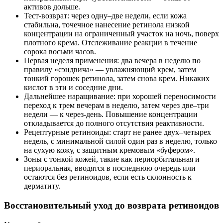
активов дольше.
Тест‑возврат: через одну–две недели, если кожа
стабильна, точечное нанесение ретинола низкой
концентрации на ограниченный участок на ночь, поверх
плотного крема. Отслеживание реакции в течение
сорока восьми часов.
Первая неделя применения: два вечера в неделю по
правилу «сэндвича» — увлажняющий крем, затем
тонкий горошек ретинола, затем снова крем. Никаких
кислот в эти и соседние дни.
Дальнейшее наращивание: при хорошей переносимости
переход к трем вечерам в неделю, затем через две–три
недели — к через‑день. Повышение концентрации
откладывается до полного отсутствия реактивности.
Рецептурные ретиноиды: старт не ранее двух–четырех
недель, с минимальной силой один раз в неделю, только
на сухую кожу, с защитным кремовым «буфером».
Зоны с тонкой кожей, такие как периорбитальная и
периоральная, вводятся в последнюю очередь или
остаются без ретиноидов, если есть склонность к
дерматиту.
Восстановительный уход до возврата ретиноидов