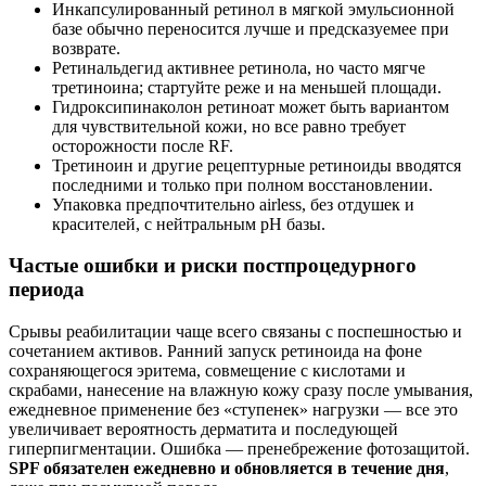
Инкапсулированный ретинол в мягкой эмульсионной
базе обычно переносится лучше и предсказуемее при
возврате.
Ретинальдегид активнее ретинола, но часто мягче
третиноина; стартуйте реже и на меньшей площади.
Гидроксипинаколон ретиноат может быть вариантом
для чувствительной кожи, но все равно требует
осторожности после RF.
Третиноин и другие рецептурные ретиноиды вводятся
последними и только при полном восстановлении.
Упаковка предпочтительно airless, без отдушек и
красителей, с нейтральным pH базы.
Частые ошибки и риски постпроцедурного
периода
Срывы реабилитации чаще всего связаны с поспешностью и
сочетанием активов. Ранний запуск ретиноида на фоне
сохраняющегося эритема, совмещение с кислотами и
скрабами, нанесение на влажную кожу сразу после умывания,
ежедневное применение без «ступенек» нагрузки — все это
увеличивает вероятность дерматита и последующей
гиперпигментации. Ошибка — пренебрежение фотозащитой.
SPF обязателен ежедневно и обновляется в течение дня
,