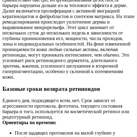
барьера нарушена дольше из‑за теплового эффекта в дерме.
Далее включается пролиферация с активной миграцией
кератиноцитов и фибробластов и синтезом матрикса. На этапе
ремоделирования происходит уплотнение дермы и
выравнивание микрорельефа. Этот цикл занимает от
нескольких суток до нескольких недель в зависимости от
глубины проникновения игл, мощности, числа проходов,
зоны и индивидуальных особенностей. На фоне измененной
проницаемости кожи любые сильные активы, включая
ретиноиды, могут проникать интенсивнее, чем обычно. Это
усиливает риск ретиноидного дерматита, длительного
эритема, жжения, усиленного шелушения и вторичной
гиперпигментации, особенно у склонной к потемнениям
кожи.
Базовые сроки возврата ретиноидов
Единого дня, подходящего всем, нет. Срок зависит от
агрессивности протокола, фототипа, текущего состояния
барьера и того, используется ли косметический ретинол или
рецептурный ретиноид.
Ориентиры по времени:
После щадящих протоколов на малой глубине у