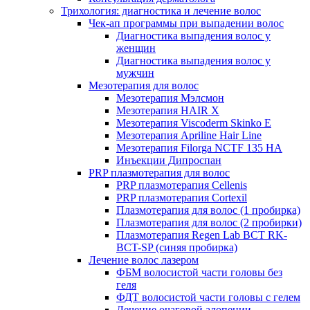
Трихология: диагностика и лечение волос
Чек-ап программы при выпадении волос
Диагностика выпадения волос у
женщин
Диагностика выпадения волос у
мужчин
Мезотерапия для волос
Мезотерапия Мэлсмон
Мезотерапия HAIR X
Мезотерапия Viscoderm Skinko E
Мезотерапия Apriline Hair Line
Мезотерапия Filorga NCTF 135 HA
Инъекции Дипроспан
PRP плазмотерапия для волос
PRP плазмотерапия Cellenis
PRP плазмотерапия Cortexil
Плазмотерапия для волос (1 пробирка)
Плазмотерапия для волос (2 пробирки)
Плазмотерапия Regen Lab BCT RK-
BCT-SP (синяя пробирка)
Лечение волос лазером
ФБМ волосистой части головы без
геля
ФДТ волосистой части головы с гелем
Лечение очаговой алопеции