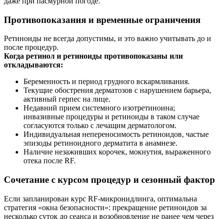
даже при пасмурной погоде.
Противопоказания и временные ограничения
Ретиноиды не всегда допустимы, и это важно учитывать до и
после процедур.
Когда ретинол и ретиноиды противопоказаны или
откладываются:
Беременность и период грудного вскармливания.
Текущие обострения дерматозов с нарушением барьера,
активный герпес на лице.
Недавний прием системного изотретиноина;
инвазивные процедуры и ретиноиды в таком случае
согласуются только с лечащим дерматологом.
Индивидуальная непереносимость ретиноидов, частые
эпизоды ретиноидного дерматита в анамнезе.
Наличие незаживших корочек, мокнутия, выраженного
отека после RF.
Сочетание с курсом процедур и сезонный фактор
Если запланирован курс RF‑микронидлинга, оптимальна
стратегия «окна безопасности»: прекращение ретиноидов за
несколько суток до сеанса и возобновление не ранее чем через