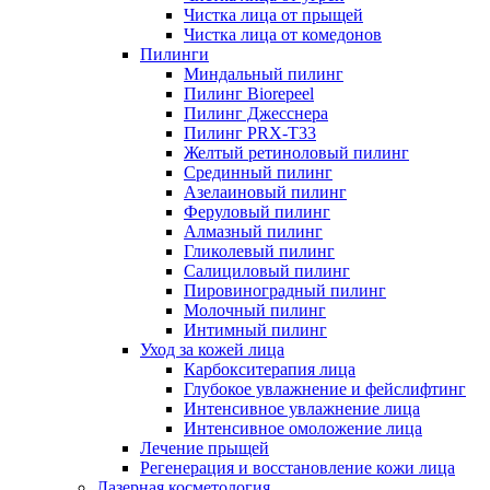
Чистка лица от прыщей
Чистка лица от комедонов
Пилинги
Миндальный пилинг
Пилинг Biorepeel
Пилинг Джесснера
Пилинг PRX-T33
Желтый ретиноловый пилинг
Срединный пилинг
Азелаиновый пилинг
Феруловый пилинг
Алмазный пилинг
Гликолевый пилинг
Салициловый пилинг
Пировиноградный пилинг
Молочный пилинг
Интимный пилинг
Уход за кожей лица
Карбокситерапия лица
Глубокое увлажнение и фейслифтинг
Интенсивное увлажнение лица
Интенсивное омоложение лица
Лечение прыщей
Регенерация и восстановление кожи лица
Лазерная косметология