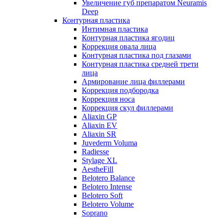
Увеличение губ препаратом Neuramis
Deep
Контурная пластика
Интимная пластика
Контурная пластика ягодиц
Коррекция овала лица
Контурная пластика под глазами
Контурная пластика средней трети
лица
Армирование лица филлерами
Коррекция подбородка
Коррекция носа
Коррекция скул филлерами
Aliaxin GP
Aliaxin EV
Aliaxin SR
Juvederm Voluma
Radiesse
Stylage XL
AestheFill
Belotero Balance
Belotero Intense
Belotero Soft
Belotero Volume
Soprano