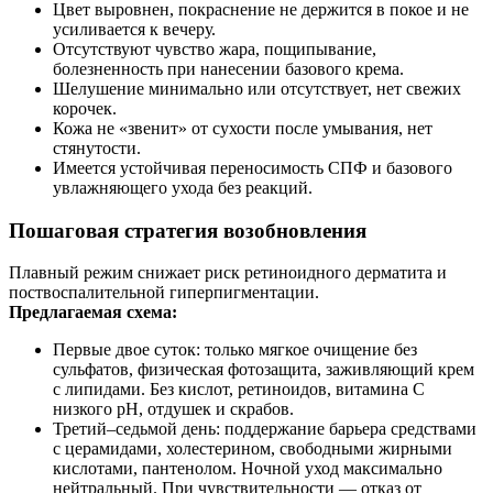
Цвет выровнен, покраснение не держится в покое и не
усиливается к вечеру.
Отсутствуют чувство жара, пощипывание,
болезненность при нанесении базового крема.
Шелушение минимально или отсутствует, нет свежих
корочек.
Кожа не «звенит» от сухости после умывания, нет
стянутости.
Имеется устойчивая переносимость СПФ и базового
увлажняющего ухода без реакций.
Пошаговая стратегия возобновления
Плавный режим снижает риск ретиноидного дерматита и
поствоспалительной гиперпигментации.
Предлагаемая схема:
Первые двое суток: только мягкое очищение без
сульфатов, физическая фотозащита, заживляющий крем
с липидами. Без кислот, ретиноидов, витамина С
низкого pH, отдушек и скрабов.
Третий–седьмой день: поддержание барьера средствами
с церамидами, холестерином, свободными жирными
кислотами, пантенолом. Ночной уход максимально
нейтральный. При чувствительности — отказ от