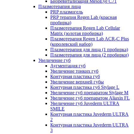
Биоревитализация MesoEye C71
Плазмотерапия лица
PRP плазмогель
PRP терапия Regen Lab (красная
пробирка)
Плазмотерапия Regen Lab Cellular
Matrix (золотая пробирка)
Плазмотерапия Regen Lab ACR-C Plus
(королевский набор)
Плазмотерапия для лица (1 пробирка)
Плазмотерапия для лица (2 пробирки)
Увеличение губ
Аугментация губ
Увеличение тонких губ
Контурная пластика губ
Увеличение верхней губы
Контурная пластика губ Stylage L
Увеличение губ препаратом Stylage M
Увеличение губ препаратом Aliaxin FL
Увеличение губ Juvederm ULTRA
SMILE
Контурная пластика Juvederm ULTRA
2
Контурная пластика Juvederm ULTRA
3