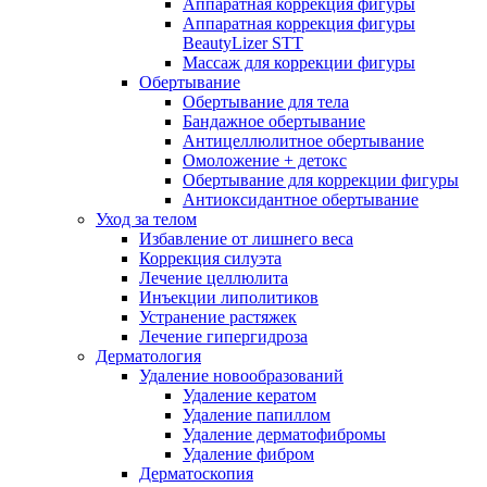
Аппаратная коррекция фигуры
Аппаратная коррекция фигуры
BeautyLizer STT
Массаж для коррекции фигуры
Обертывание
Обертывание для тела
Бандажное обертывание
Антицеллюлитное обертывание
Омоложение + детокс
Обертывание для коррекции фигуры
Антиоксидантное обертывание
Уход за телом
Избавление от лишнего веса
Коррекция силуэта
Лечение целлюлита
Инъекции липолитиков
Устранение растяжек
Лечение гипергидроза
Дерматология
Удаление новообразований
Удаление кератом
Удаление папиллом
Удаление дерматофибромы
Удаление фибром
Дерматоскопия