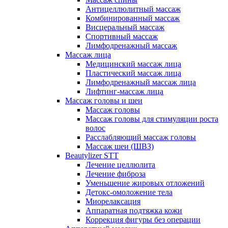
Антицеллюлитный массаж
Комбинированный массаж
Висцеральный массаж
Спортивный массаж
Лимфодренажный массаж
Массаж лица
Медицинский массаж лица
Пластический массаж лица
Лимфодренажный массаж лица
Лифтинг-массаж лица
Массаж головы и шеи
Массаж головы
Массаж головы для стимуляции роста
волос
Расслабляющий массаж головы
Массаж шеи (ШВЗ)
Beautylizer STT
Лечение целлюлита
Лечение фиброза
Уменьшение жировых отложений
Детокс-омоложение тела
Миорелаксация
Аппаратная подтяжка кожи
Коррекция фигуры без операции