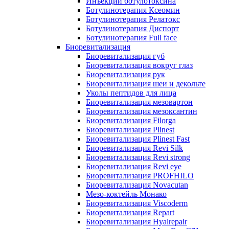
Инъекции ботулотоксина
Ботулинотерапия Ксеомин
Ботулинотерапия Релатокс
Ботулинотерапия Диспорт
Ботулинотерапия Full face
Биоревитализация
Биоревитализация губ
Биоревитализация вокруг глаз
Биоревитализация рук
Биоревитализация шеи и декольте
Уколы пептидов для лица
Биоревитализация мезовартон
Биоревитализация мезоксантин
Биоревитализация Filorga
Биоревитализация Plinest
Биоревитализация Plinest Fast
Биоревитализация Revi Silk
Биоревитализация Revi strong
Биоревитализация Revi eye
Биоревитализация PROFHILO
Биоревитализация Novacutan
Мезо-коктейль Монако
Биоревитализация Viscoderm
Биоревитализация Repart
Биоревитализация Hyalrepair