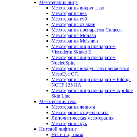
Мезотерапия лица
Мезотерапия вокруг глаз
Мезотерапия век
Мезотерапия губ
Мезотерапия от акне
Мезотерапия препаратом Curacen
Мезотерапия Монако
Мезотерапия Melsmon
Мезотерапия лица препаратом
Viscoderm Skinko E
Мезотерапия лица препаратом
NucleoSpire
Мезотерапия вокруг глаз препаратом
MesoEye С71
Мезотерапия лица препаратом Filorga
NCTF 135 HA
Мезотерапия лица препаратом Apriline
Skin Line
Мезотерапия тела
Мезотерапия живота
Мезотерапия от целлюлита
Липолитическая мезотерапия
Мезотерапия рук
Нитевой лифтинг
Нити под глаза