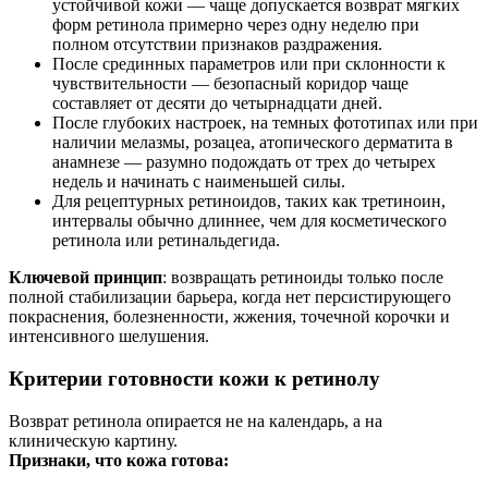
устойчивой кожи — чаще допускается возврат мягких
форм ретинола примерно через одну неделю при
полном отсутствии признаков раздражения.
После срединных параметров или при склонности к
чувствительности — безопасный коридор чаще
составляет от десяти до четырнадцати дней.
После глубоких настроек, на темных фототипах или при
наличии мелазмы, розацеа, атопического дерматита в
анамнезе — разумно подождать от трех до четырех
недель и начинать с наименьшей силы.
Для рецептурных ретиноидов, таких как третиноин,
интервалы обычно длиннее, чем для косметического
ретинола или ретинальдегида.
Ключевой принцип
: возвращать ретиноиды только после
полной стабилизации барьера, когда нет персистирующего
покраснения, болезненности, жжения, точечной корочки и
интенсивного шелушения.
Критерии готовности кожи к ретинолу
Возврат ретинола опирается не на календарь, а на
клиническую картину.
Признаки, что кожа готова: