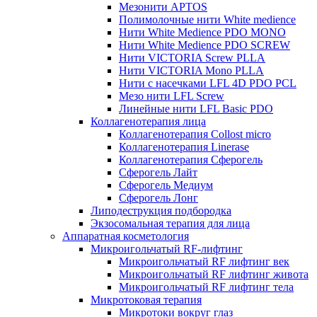
Мезонити APTOS
Полимолочные нити White medience
Нити White Medience PDO MONO
Нити White Medience PDO SCREW
Нити VICTORIA Screw PLLA
Нити VICTORIA Mono PLLA
Нити с насечками LFL 4D PDO PCL
Мезо нити LFL Screw
Линейные нити LFL Basic PDO
Коллагенотерапия лица
Коллагенотерапия Collost micro
Коллагенотерапия Linerase
Коллагенотерапия Сферогель
Сферогель Лайт
Сферогель Медиум
Сферогель Лонг
Липодеструкция подбородка
Экзосомальная терапия для лица
Аппаратная косметология
Микроигольчатый RF-лифтинг
Микроигольчатый RF лифтинг век
Микроигольчатый RF лифтинг живота
Микроигольчатый RF лифтинг тела
Микротоковая терапия
Микротоки вокруг глаз