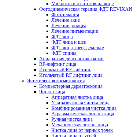
Микротоки от отеков на лице
Фотодинамическая терапия ФДТ REVIXAN
Фототерапия
Лечение акне
Лечение розацеа
Лечение пигментации
ФДТ лица
ФДТ лица и шеи
ФДТ лица, шеи, декольте
ФДТ спины
Аппаратная диагностика кожи
RF-лифтинг лица
Игольчатый RF лифтинг
Игольчатый RF лифтинг лица
Эстетическая косметология
Компьютерная дерматоскопия
Чистка лица
Аппаратная чистка лица
Ультразвуковая чистка лица
Комбинированная чистка лица
Атравматическая чистка лица
Ручная чистка лица
Механическая чистка лица
Чистка лица от черных точек
Чистка лица от угрей