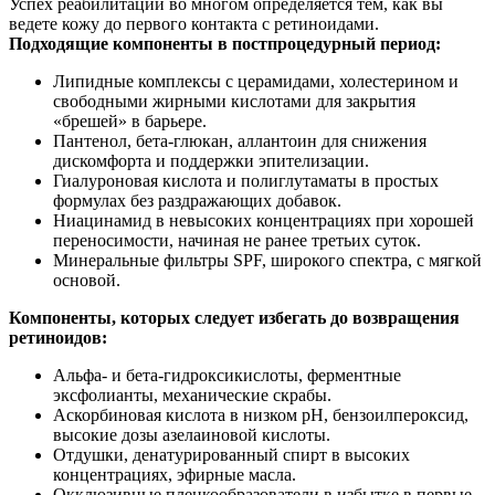
Успех реабилитации во многом определяется тем, как вы
ведете кожу до первого контакта с ретиноидами.
Подходящие компоненты в постпроцедурный период:
Липидные комплексы с церамидами, холестерином и
свободными жирными кислотами для закрытия
«брешей» в барьере.
Пантенол, бета‑глюкан, аллантоин для снижения
дискомфорта и поддержки эпителизации.
Гиалуроновая кислота и полиглутаматы в простых
формулах без раздражающих добавок.
Ниацинамид в невысоких концентрациях при хорошей
переносимости, начиная не ранее третьих суток.
Минеральные фильтры SPF, широкого спектра, с мягкой
основой.
Компоненты, которых следует избегать до возвращения
ретиноидов:
Альфа‑ и бета‑гидроксикислоты, ферментные
эксфолианты, механические скрабы.
Аскорбиновая кислота в низком pH, бензоилпероксид,
высокие дозы азелаиновой кислоты.
Отдушки, денатурированный спирт в высоких
концентрациях, эфирные масла.
Окклюзивные пленкообразователи в избытке в первые