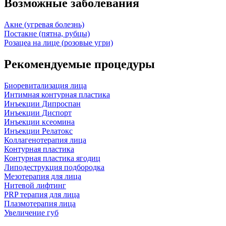
Возможные заболевания
Акне (угревая болезнь)
Постакне (пятна, рубцы)
Розацеа на лице (розовые угри)
Рекомендуемые процедуры
Биоревитализация лица
Интимная контурная пластика
Инъекции Дипроспан
Инъекции Диспорт
Инъекции ксеомина
Инъекции Релатокс
Коллагенотерапия лица
Контурная пластика
Контурная пластика ягодиц
Липодеструкция подбородка
Мезотерапия для лица
Нитевой лифтинг
PRP терапия для лица
Плазмотерапия лица
Увеличение губ