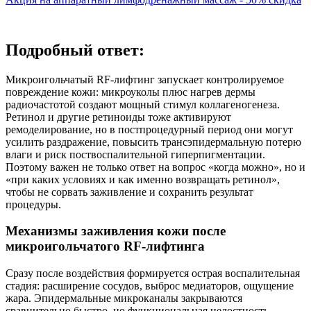
Подробный ответ:
Микроигольчатый RF‑лифтинг запускает контролируемое
повреждение кожи: микроуколы плюс нагрев дермы
радиочастотой создают мощный стимул коллагеногенеза.
Ретинол и другие ретиноиды тоже активируют
ремоделирование, но в постпроцедурный период они могут
усилить раздражение, повысить трансэпидермальную потерю
влаги и риск поствоспалительной гиперпигментации.
Поэтому важен не только ответ на вопрос «когда можно», но и
«при каких условиях и как именно возвращать ретинол»,
чтобы не сорвать заживление и сохранить результат
процедуры.
Механизмы заживления кожи после
микроигольчатого RF‑лифтинга
Сразу после воздействия формируется острая воспалительная
стадия: расширение сосудов, выброс медиаторов, ощущение
жара. Эпидермальные микроканалы закрываются
сравнительно быстро, но функциональная целостность