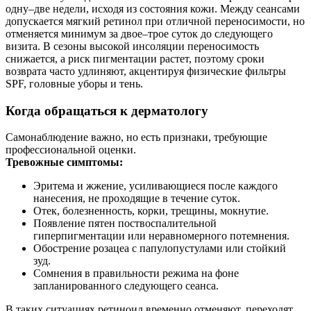
одну–две недели, исходя из состояния кожи. Между сеансами
допускается мягкий ретинол при отличной переносимости, но
отменяется минимум за двое–трое суток до следующего
визита. В сезоны высокой инсоляции переносимость
снижается, а риск пигментации растет, поэтому сроки
возврата часто удлиняют, акцентируя физические фильтры
SPF, головные уборы и тень.
Когда обращаться к дерматологу
Самонаблюдение важно, но есть признаки, требующие
профессиональной оценки.
Тревожные симптомы:
Эритема и жжение, усиливающиеся после каждого
нанесения, не проходящие в течение суток.
Отек, болезненность, корки, трещины, мокнутие.
Появление пятен поствоспалительной
гиперпигментации или неравномерного потемнения.
Обострение розацеа с папулопустулами или стойкий
зуд.
Сомнения в правильности режима на фоне
запланированного следующего сеанса.
В таких ситуациях ретиноид временно отменяют, переходят