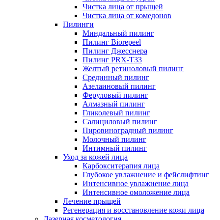
Чистка лица от прыщей
Чистка лица от комедонов
Пилинги
Миндальный пилинг
Пилинг Biorepeel
Пилинг Джесснера
Пилинг PRX-T33
Желтый ретиноловый пилинг
Срединный пилинг
Азелаиновый пилинг
Феруловый пилинг
Алмазный пилинг
Гликолевый пилинг
Салициловый пилинг
Пировиноградный пилинг
Молочный пилинг
Интимный пилинг
Уход за кожей лица
Карбокситерапия лица
Глубокое увлажнение и фейслифтинг
Интенсивное увлажнение лица
Интенсивное омоложение лица
Лечение прыщей
Регенерация и восстановление кожи лица
Лазерная косметология