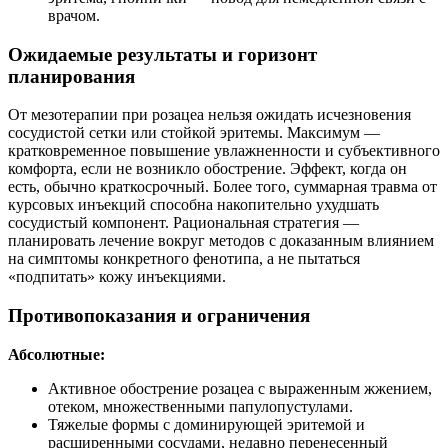
врачом.
Ожидаемые результаты и горизонт
планирования
От мезотерапии при розацеа нельзя ожидать исчезновения
сосудистой сетки или стойкой эритемы. Максимум —
кратковременное повышение увлажненности и субъективного
комфорта, если не возникло обострение. Эффект, когда он
есть, обычно краткосрочный. Более того, суммарная травма от
курсовых инъекций способна накопительно ухудшать
сосудистый компонент. Рациональная стратегия —
планировать лечение вокруг методов с доказанным влиянием
на симптомы конкретного фенотипа, а не пытаться
«подпитать» кожу инъекциями.
Противопоказания и ограничения
Абсолютные:
Активное обострение розацеа с выраженным жжением,
отеком, множественными папулопустулами.
Тяжелые формы с доминирующей эритемой и
расширенными сосудами, недавно перенесенный