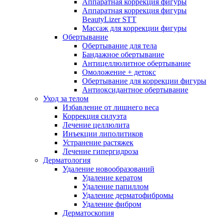
Аппаратная коррекция фигуры
Аппаратная коррекция фигуры
BeautyLizer STT
Массаж для коррекции фигуры
Обертывание
Обертывание для тела
Бандажное обертывание
Антицеллюлитное обертывание
Омоложение + детокс
Обертывание для коррекции фигуры
Антиоксидантное обертывание
Уход за телом
Избавление от лишнего веса
Коррекция силуэта
Лечение целлюлита
Инъекции липолитиков
Устранение растяжек
Лечение гипергидроза
Дерматология
Удаление новообразований
Удаление кератом
Удаление папиллом
Удаление дерматофибромы
Удаление фибром
Дерматоскопия