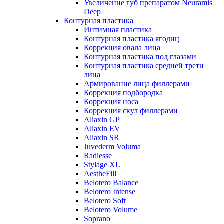
Увеличение губ препаратом Neuramis
Deep
Контурная пластика
Интимная пластика
Контурная пластика ягодиц
Коррекция овала лица
Контурная пластика под глазами
Контурная пластика средней трети
лица
Армирование лица филлерами
Коррекция подбородка
Коррекция носа
Коррекция скул филлерами
Aliaxin GP
Aliaxin EV
Aliaxin SR
Juvederm Voluma
Radiesse
Stylage XL
AestheFill
Belotero Balance
Belotero Intense
Belotero Soft
Belotero Volume
Soprano