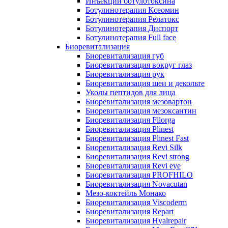
Инъекции ботулотоксина
Ботулинотерапия Ксеомин
Ботулинотерапия Релатокс
Ботулинотерапия Диспорт
Ботулинотерапия Full face
Биоревитализация
Биоревитализация губ
Биоревитализация вокруг глаз
Биоревитализация рук
Биоревитализация шеи и декольте
Уколы пептидов для лица
Биоревитализация мезовартон
Биоревитализация мезоксантин
Биоревитализация Filorga
Биоревитализация Plinest
Биоревитализация Plinest Fast
Биоревитализация Revi Silk
Биоревитализация Revi strong
Биоревитализация Revi eye
Биоревитализация PROFHILO
Биоревитализация Novacutan
Мезо-коктейль Монако
Биоревитализация Viscoderm
Биоревитализация Repart
Биоревитализация Hyalrepair