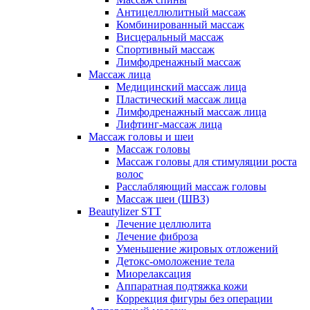
Антицеллюлитный массаж
Комбинированный массаж
Висцеральный массаж
Спортивный массаж
Лимфодренажный массаж
Массаж лица
Медицинский массаж лица
Пластический массаж лица
Лимфодренажный массаж лица
Лифтинг-массаж лица
Массаж головы и шеи
Массаж головы
Массаж головы для стимуляции роста
волос
Расслабляющий массаж головы
Массаж шеи (ШВЗ)
Beautylizer STT
Лечение целлюлита
Лечение фиброза
Уменьшение жировых отложений
Детокс-омоложение тела
Миорелаксация
Аппаратная подтяжка кожи
Коррекция фигуры без операции