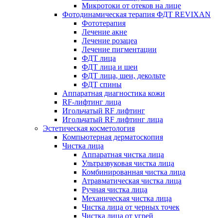
Микротоки от отеков на лице
Фотодинамическая терапия ФДТ REVIXAN
Фототерапия
Лечение акне
Лечение розацеа
Лечение пигментации
ФДТ лица
ФДТ лица и шеи
ФДТ лица, шеи, декольте
ФДТ спины
Аппаратная диагностика кожи
RF-лифтинг лица
Игольчатый RF лифтинг
Игольчатый RF лифтинг лица
Эстетическая косметология
Компьютерная дерматоскопия
Чистка лица
Аппаратная чистка лица
Ультразвуковая чистка лица
Комбинированная чистка лица
Атравматическая чистка лица
Ручная чистка лица
Механическая чистка лица
Чистка лица от черных точек
Чистка лица от угрей