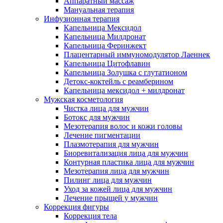
Аппаратный массаж
Мануальная терапия
Инфузионная терапия
Капельница Мексидол
Капельница Милдронат
Капельница Феринжект
Плацентарный иммуномодулятор Лаеннек
Капельница Цитофлавин
Капельница Золушка с глутатионом
Детокс-коктейль с реамберином
Капельница мексидол + милдронат
Мужская косметология
Чистка лица для мужчин
Ботокс для мужчин
Мезотерапия волос и кожи головы
Лечение пигментации
Плазмотерапия для мужчин
Биоревитализация лица для мужчин
Контурная пластика лица для мужчин
Мезотерапия лица для мужчин
Пилинг лица для мужчин
Уход за кожей лица для мужчин
Лечение прыщей у мужчин
Коррекция фигуры
Коррекция тела