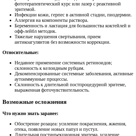
фототерапевтический курс или лазер с реактивной
эритемой.
Инфекции кожи, герпес в активной стадии, пиодермии.
Аллергия на компоненты раствора.
Беременность и лактация для большинства коктейлей и
офф‑лейбл методик.
Тяжелые нарушения свертывания, прием
антикоагулянтов без возможности коррекции.
Относительные:
Недавнее применение системных ретиноидов;
склонность к келоидным рубцам.
Декомпенсированные системные заболевания, активные
аутоиммунные процессы.
Склонность к длительной постпроцедурной эритеме,
выраженная фоточувствительность.
Возможные осложнения
Что нужно знать заранее:
Обострение розацеа: усиление покраснения, жжения,
отека, появление новых папул и пустул.
Длительная постинъекционная эритема, усиление