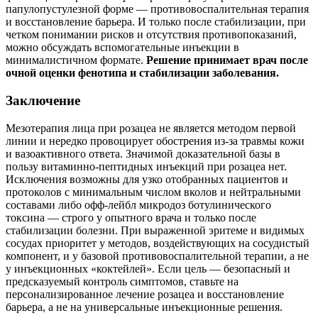
папулопустулезной форме — противовоспалительная терапия
и восстановление барьера. И только после стабилизации, при
четком понимании рисков и отсутствия противопоказаний,
можно обсуждать вспомогательные инъекции в
минималистичном формате.
Решение принимает врач после
очной оценки фенотипа и стабилизации заболевания.
Заключение
Мезотерапия лица при розацеа не является методом первой
линии и нередко провоцирует обострения из‑за травмы кожи
и вазоактивного ответа. Значимой доказательной базы в
пользу витаминно‑пептидных инъекций при розацеа нет.
Исключения возможны для узко отобранных пациентов и
протоколов с минимальным числом вколов и нейтральными
составами либо офф‑лейбл микродоз ботулинического
токсина — строго у опытного врача и только после
стабилизации болезни. При выраженной эритеме и видимых
сосудах приоритет у методов, воздействующих на сосудистый
компонент, и у базовой противовоспалительной терапии, а не
у инъекционных «коктейлей». Если цель — безопасный и
предсказуемый контроль симптомов, ставьте на
персонализированное лечение розацеа и восстановление
барьера, а не на универсальные инъекционные решения.