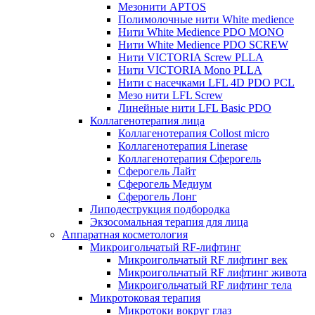
Мезонити APTOS
Полимолочные нити White medience
Нити White Medience PDO MONO
Нити White Medience PDO SCREW
Нити VICTORIA Screw PLLA
Нити VICTORIA Mono PLLA
Нити с насечками LFL 4D PDO PCL
Мезо нити LFL Screw
Линейные нити LFL Basic PDO
Коллагенотерапия лица
Коллагенотерапия Collost micro
Коллагенотерапия Linerase
Коллагенотерапия Сферогель
Сферогель Лайт
Сферогель Медиум
Сферогель Лонг
Липодеструкция подбородка
Экзосомальная терапия для лица
Аппаратная косметология
Микроигольчатый RF-лифтинг
Микроигольчатый RF лифтинг век
Микроигольчатый RF лифтинг живота
Микроигольчатый RF лифтинг тела
Микротоковая терапия
Микротоки вокруг глаз