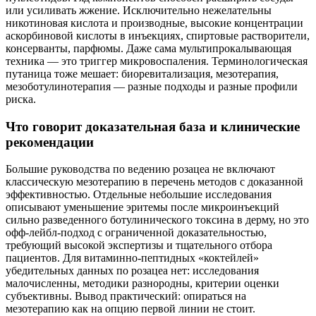
или усиливать жжение. Исключительно нежелательны
никотиновая кислота и производные, высокие концентрации
аскорбиновой кислоты в инъекциях, спиртовые растворители,
консерванты, парфюмы. Даже сама мультипрокалывающая
техника — это триггер микровоспаления. Терминологическая
путаница тоже мешает: биоревитализация, мезотерапия,
мезоботулинотерапия — разные подходы и разные профили
риска.
Что говорит доказательная база и клинические
рекомендации
Большие руководства по ведению розацеа не включают
классическую мезотерапию в перечень методов с доказанной
эффективностью. Отдельные небольшие исследования
описывают уменьшение эритемы после микроинъекций
сильно разведенного ботулинического токсина в дерму, но это
офф‑лейбл‑подход с ограниченной доказательностью,
требующий высокой экспертизы и тщательного отбора
пациентов. Для витаминно-пептидных «коктейлей»
убедительных данных по розацеа нет: исследования
малочисленны, методики разнородны, критерии оценки
субъективны. Вывод практический: опираться на
мезотерапию как на опцию первой линии не стоит.