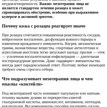
неудовлетворенности.
Важно: мезотерапия лица не
является стандартом лечения розацеа и может
спровоцировать обострение, особенно при выраженном
куперозе и активной эритеме.
Почему кожа с розацеа реагирует иначе
При розацеа сочетаются повышенная реактивность сосудов,
нейрогенное воспаление, дисфункция кожного барьера и
изменения врожденного иммунитета. Нагрев, механическая
травма, вазоактивные вещества, спиртовые антисептики и
агрессивная анестезия легко запускают каскад: прилив — отек
— усиленная воспалительная инфильтрация — длительная
постпроцедурная эритема. Даже «щадящие» вмешательства
иногда дают парадоксальный ответ. Поэтому любые инъекции
требуют очень строгого отбора.
Что подразумевает мезотерапия лица и чем
опасны «коктейли»
Под мезотерапией часто понимают папульную или наппаж-
технику малыми дозами не перекрестно-сшитой
гиалуроновой кислоты, аминокислот, витаминов, пептидов,
нуклеотидов. Ряд компонентов способен расширять сосуды