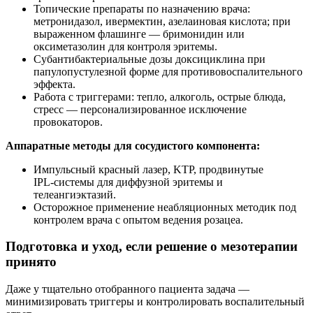
Топические препараты по назначению врача:
метронидазол, ивермектин, азелаиновая кислота; при
выраженном флашинге — бримонидин или
оксиметазолин для контроля эритемы.
Субантибактериальные дозы доксициклина при
папулопустулезной форме для противовоспалительного
эффекта.
Работа с триггерами: тепло, алкоголь, острые блюда,
стресс — персонализированное исключение
провокаторов.
Аппаратные методы для сосудистого компонента:
Импульсный красный лазер, KTP, продвинутые
IPL‑системы для диффузной эритемы и
телеангиэктазий.
Осторожное применение неабляционных методик под
контролем врача с опытом ведения розацеа.
Подготовка и уход, если решение о мезотерапии
принято
Даже у тщательно отобранного пациента задача —
минимизировать триггеры и контролировать воспалительный