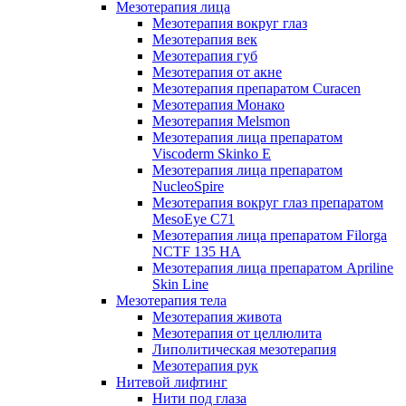
Мезотерапия лица
Мезотерапия вокруг глаз
Мезотерапия век
Мезотерапия губ
Мезотерапия от акне
Мезотерапия препаратом Curacen
Мезотерапия Монако
Мезотерапия Melsmon
Мезотерапия лица препаратом
Viscoderm Skinko E
Мезотерапия лица препаратом
NucleoSpire
Мезотерапия вокруг глаз препаратом
MesoEye С71
Мезотерапия лица препаратом Filorga
NCTF 135 HA
Мезотерапия лица препаратом Apriline
Skin Line
Мезотерапия тела
Мезотерапия живота
Мезотерапия от целлюлита
Липолитическая мезотерапия
Мезотерапия рук
Нитевой лифтинг
Нити под глаза