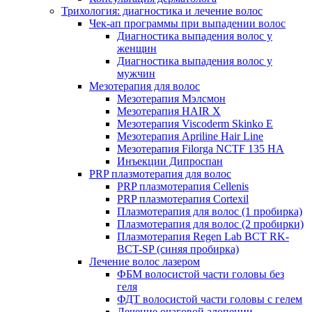
Трихология: диагностика и лечение волос
Чек-ап программы при выпадении волос
Диагностика выпадения волос у
женщин
Диагностика выпадения волос у
мужчин
Мезотерапия для волос
Мезотерапия Мэлсмон
Мезотерапия HAIR X
Мезотерапия Viscoderm Skinko E
Мезотерапия Apriline Hair Line
Мезотерапия Filorga NCTF 135 HA
Инъекции Дипроспан
PRP плазмотерапия для волос
PRP плазмотерапия Cellenis
PRP плазмотерапия Cortexil
Плазмотерапия для волос (1 пробирка)
Плазмотерапия для волос (2 пробирки)
Плазмотерапия Regen Lab BCT RK-
BCT-SP (синяя пробирка)
Лечение волос лазером
ФБМ волосистой части головы без
геля
ФДТ волосистой части головы с гелем
Лечение очаговой алопеции