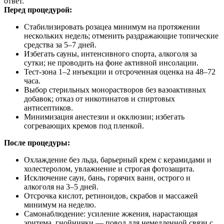
ответ.
Перед процедурой:
Стабилизировать розацеа минимум на протяжении
нескольких недель; отменить раздражающие топические
средства за 5–7 дней.
Избегать сауны, интенсивного спорта, алкоголя за
сутки; не проводить на фоне активной инсолации.
Тест‑зона 1–2 инъекции и отсроченная оценка на 48–72
часа.
Выбор стерильных монорастворов без вазоактивных
добавок; отказ от никотинатов и спиртовых
антисептиков.
Минимизация анестезии и окклюзии; избегать
согревающих кремов под пленкой.
После процедуры:
Охлаждение без льда, барьерный крем с керамидами и
холестеролом, увлажнение и строгая фотозащита.
Исключение саун, бань, горячих ванн, острого и
алкоголя на 3–5 дней.
Отсрочка кислот, ретиноидов, скрабов и массажей
минимум на неделю.
Самонаблюдение: усиление жжения, нарастающая
эритема, гнойнички — повод для немедленной связи с