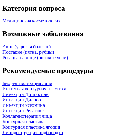
Категория вопроса
Медицинская косметология
Возможные заболевания
Акне (угревая болезнь)
Постакне (пятна, рубцы)
Розацеа на лице (розовые угри)
Рекомендуемые процедуры
Биоревитализация лица
Интимная контурная пластика
Инъекции Дипроспан
Инъекции Диспорт
Инъекции ксеомина
Инъекции Релатокс
Коллагенотерапия лица
Контурная пластика
Контурная пластика ягодиц
Липодеструкция подбородка