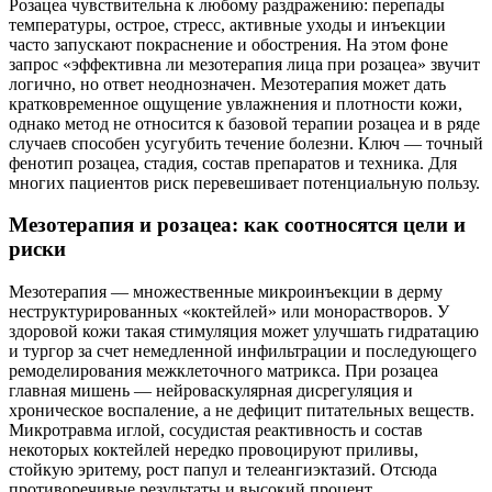
Розацеа чувствительна к любому раздражению: перепады
температуры, острое, стресс, активные уходы и инъекции
часто запускают покраснение и обострения. На этом фоне
запрос «эффективна ли мезотерапия лица при розацеа» звучит
логично, но ответ неоднозначен. Мезотерапия может дать
кратковременное ощущение увлажнения и плотности кожи,
однако метод не относится к базовой терапии розацеа и в ряде
случаев способен усугубить течение болезни. Ключ — точный
фенотип розацеа, стадия, состав препаратов и техника. Для
многих пациентов риск перевешивает потенциальную пользу.
Мезотерапия и розацеа: как соотносятся цели и
риски
Мезотерапия — множественные микроинъекции в дерму
неструктурированных «коктейлей» или монорастворов. У
здоровой кожи такая стимуляция может улучшать гидратацию
и тургор за счет немедленной инфильтрации и последующего
ремоделирования межклеточного матрикса. При розацеа
главная мишень — нейроваскулярная дисрегуляция и
хроническое воспаление, а не дефицит питательных веществ.
Микротравма иглой, сосудистая реактивность и состав
некоторых коктейлей нередко провоцируют приливы,
стойкую эритему, рост папул и телеангиэктазий. Отсюда
противоречивые результаты и высокий процент