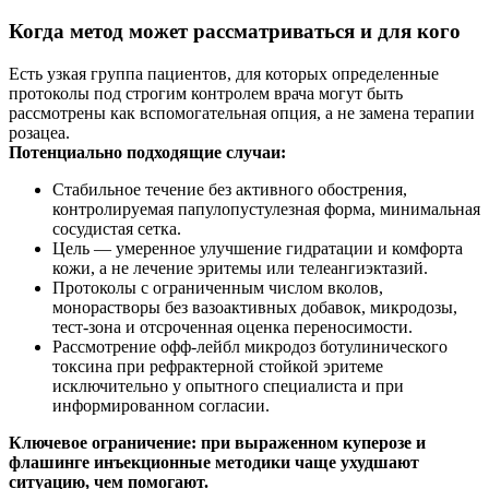
Когда метод может рассматриваться и для кого
Есть узкая группа пациентов, для которых определенные
протоколы под строгим контролем врача могут быть
рассмотрены как вспомогательная опция, а не замена терапии
розацеа.
Потенциально подходящие случаи:
Стабильное течение без активного обострения,
контролируемая папулопустулезная форма, минимальная
сосудистая сетка.
Цель — умеренное улучшение гидратации и комфорта
кожи, а не лечение эритемы или телеангиэктазий.
Протоколы с ограниченным числом вколов,
монорастворы без вазоактивных добавок, микродозы,
тест‑зона и отсроченная оценка переносимости.
Рассмотрение офф‑лейбл микродоз ботулинического
токсина при рефрактерной стойкой эритеме
исключительно у опытного специалиста и при
информированном согласии.
Ключевое ограничение: при выраженном куперозе и
флашинге инъекционные методики чаще ухудшают
ситуацию, чем помогают.