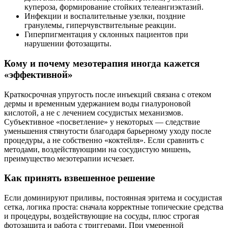
купероза, формирование стойких телеангиэктазий.
Инфекции и воспалительные узелки, поздние
гранулемы, гиперчувствительные реакции.
Гиперпигментация у склонных пациентов при
нарушении фотозащиты.
Кому и почему мезотерапия иногда кажется
«эффективной»
Краткосрочная упругость после инъекций связана с отеком
дермы и временным удержанием воды гиалуроновой
кислотой, а не с лечением сосудистых механизмов.
Субъективное «посветление» у некоторых — следствие
уменьшения стянутости благодаря барьерному уходу после
процедуры, а не собственно «коктейля». Если сравнить с
методами, воздействующими на сосудистую мишень,
преимущество мезотерапии исчезает.
Как принять взвешенное решение
Если доминируют приливы, постоянная эритема и сосудистая
сетка, логика проста: сначала корректные топические средства
и процедуры, воздействующие на сосуды, плюс строгая
фотозащита и работа с триггерами. При умеренной