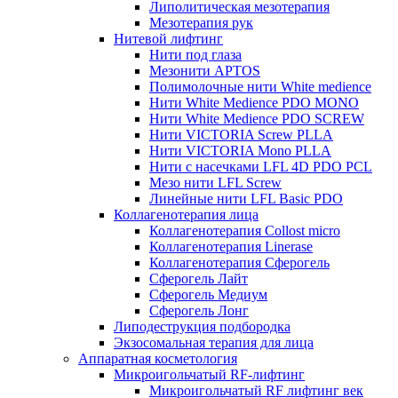
Липолитическая мезотерапия
Мезотерапия рук
Нитевой лифтинг
Нити под глаза
Мезонити APTOS
Полимолочные нити White medience
Нити White Medience PDO MONO
Нити White Medience PDO SCREW
Нити VICTORIA Screw PLLA
Нити VICTORIA Mono PLLA
Нити с насечками LFL 4D PDO PCL
Мезо нити LFL Screw
Линейные нити LFL Basic PDO
Коллагенотерапия лица
Коллагенотерапия Collost micro
Коллагенотерапия Linerase
Коллагенотерапия Сферогель
Сферогель Лайт
Сферогель Медиум
Сферогель Лонг
Липодеструкция подбородка
Экзосомальная терапия для лица
Аппаратная косметология
Микроигольчатый RF-лифтинг
Микроигольчатый RF лифтинг век