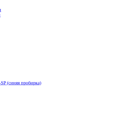
н
н
SP (синяя пробирка)