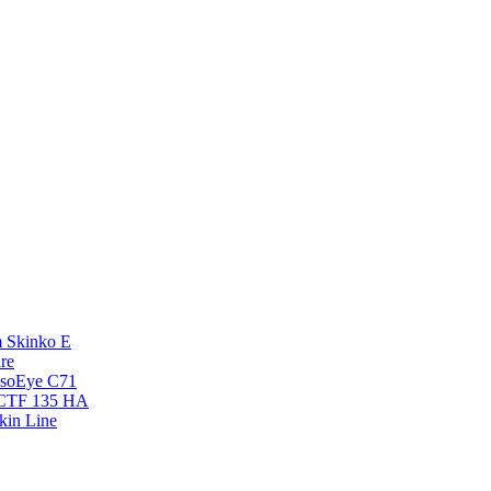
 Skinko E
re
esoEye С71
NCTF 135 HA
kin Line