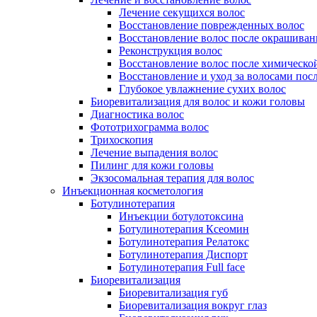
Лечение секущихся волос
Восстановление поврежденных волос
Восстановление волос после окрашиван
Реконструкция волос
Восстановление волос после химическо
Восстановление и уход за волосами пос
Глубокое увлажнение сухих волос
Биоревитализация для волос и кожи головы
Диагностика волос
Фототрихограмма волос
Трихоскопия
Лечение выпадения волос
Пилинг для кожи головы
Экзосомальная терапия для волос
Инъекционная косметология
Ботулинотерапия
Инъекции ботулотоксина
Ботулинотерапия Ксеомин
Ботулинотерапия Релатокс
Ботулинотерапия Диспорт
Ботулинотерапия Full face
Биоревитализация
Биоревитализация губ
Биоревитализация вокруг глаз