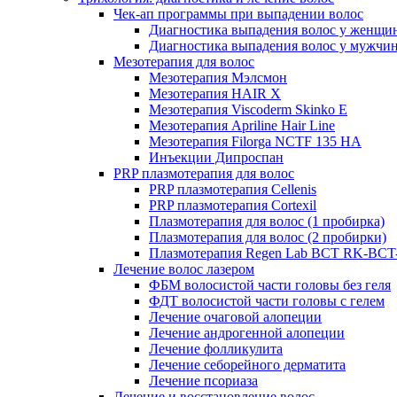
Чек-ап программы при выпадении волос
Диагностика выпадения волос у женщи
Диагностика выпадения волос у мужчи
Мезотерапия для волос
Мезотерапия Мэлсмон
Мезотерапия HAIR X
Мезотерапия Viscoderm Skinko E
Мезотерапия Apriline Hair Line
Мезотерапия Filorga NCTF 135 HA
Инъекции Дипроспан
PRP плазмотерапия для волос
PRP плазмотерапия Cellenis
PRP плазмотерапия Cortexil
Плазмотерапия для волос (1 пробирка)
Плазмотерапия для волос (2 пробирки)
Плазмотерапия Regen Lab BCT RK-BCT-
Лечение волос лазером
ФБМ волосистой части головы без геля
ФДТ волосистой части головы с гелем
Лечение очаговой алопеции
Лечение андрогенной алопеции
Лечение фолликулита
Лечение себорейного дерматита
Лечение псориаза
Лечение и восстановление волос