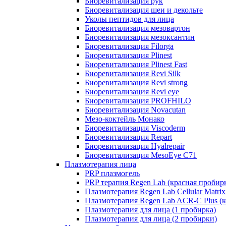
Биоревитализация рук
Биоревитализация шеи и декольте
Уколы пептидов для лица
Биоревитализация мезовартон
Биоревитализация мезоксантин
Биоревитализация Filorga
Биоревитализация Plinest
Биоревитализация Plinest Fast
Биоревитализация Revi Silk
Биоревитализация Revi strong
Биоревитализация Revi eye
Биоревитализация PROFHILO
Биоревитализация Novacutan
Мезо-коктейль Монако
Биоревитализация Viscoderm
Биоревитализация Repart
Биоревитализация Hyalrepair
Биоревитализация MesoEye C71
Плазмотерапия лица
PRP плазмогель
PRP терапия Regen Lab (красная пробир
Плазмотерапия Regen Lab Cellular Matrix
Плазмотерапия Regen Lab ACR-C Plus (к
Плазмотерапия для лица (1 пробирка)
Плазмотерапия для лица (2 пробирки)