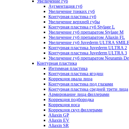
Увеличение губ
Аугментация губ
Увеличение тонких губ
Контурная пластика губ
Увеличение верхней губы
Контурная пластика губ Stylage L
Увеличение губ препаратом Stylage M
Увеличение губ препаратом Aliaxin FL
Увеличение губ Juvederm ULTRA SMIL
Контурная пластика Juvederm ULTRA 2
Контурная пластика Juvederm ULTRA 3
Увеличение губ препаратом Neuramis De
Контурная пластика
Интимная пластика
Контурная пластика ягодиц
Коррекция овала лица
Контурная пластика под глазами
Контурная пластика средней трети лица
Армирование лица филлерами
Коррекция подбородка
Коррекция носа
Коррекция скул филлерами
Aliaxin GP
Aliaxin EV
Aliaxin SR