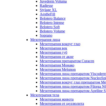
Juvederm Voluma
Radiesse
Stylage XL
AestheFill
Belotero Balance
Belotero Intense
Belotero Soft
Belotero Volume
Soprano
Мезотерапия лица
Мезотерапия вокруг глаз
Мезотерапия век
Мезотерапия губ
Мезотерапия от акне
Мезотерапия препаратом Curacen
Мезотерапия Монако
Мезотерапия Melsmon
Мезотерапия лица препаратом Viscoderm
Мезотерапия лица препаратом NucleoSpi
Мезотерапия вокруг глаз препаратом M
Мезотерапия лица препаратом Filorga 
Мезотерапия лица препаратом Apriline S
Мезотерапия тела
Мезотерапия живота
Мезотерапия от целлюлита