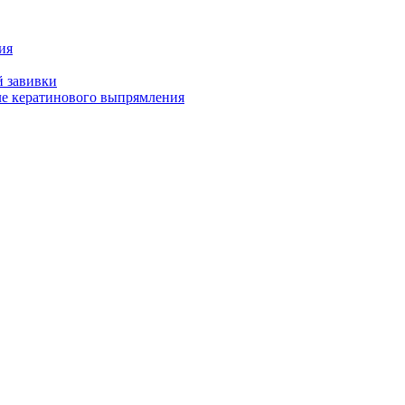
ия
й завивки
ле кератинового выпрямления