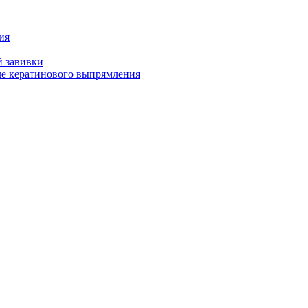
ия
й завивки
ле кератинового выпрямления