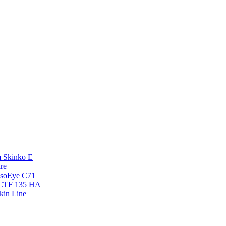
 Skinko E
re
esoEye С71
NCTF 135 HA
kin Line