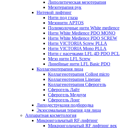
Липолитическая мезотерапия
Мезотерапия рук
Нитевой лифтинг
Нити под глаза
Мезонити APTOS
Полимолочные нити White medience
Нити White Medience PDO MONO
Нити White Medience PDO SCREW
Нити VICTORIA Screw PLLA
Нити VICTORIA Mono PLLA
Нити с насечками LFL 4D PDO PCL
Мезо нити LFL Screw
Линейные нити LFL Basic PDO
Коллагенотерапия лица
Коллагенотерапия Collost micro
Коллагенотерапия Linerase
Коллагенотерапия Сферогель
Сферогель Лайт
Сферогель Медиум
Сферогель Лонг
Липодеструкция подбородка
Экзосомальная терапия для лица
Аппаратная косметология
Микроигольчатый RF-лифтинг
Микроигольчатый RF лифтинг век