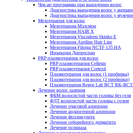
Чек-ап программы при выпадении волос
Диагностика выпадения волос у женщи
Диагностика выпадения волос у мужчи
Мезотерапия для волос
Мезотерапия Мэлсмон
Мезотерапия HAIR X
Мезотерапия Viscoderm Skinko E
Мезотерапия Apriline Hair Line
Мезотерапия Filorga NCTF 135 HA
Инъекции Дипроспан
PRP плазмотерапия для волос
PRP плазмотерапия Cellenis
PRP плазмотерапия Cortexil
Плазмотерапия для волос (1 пробирка)
Плазмотерапия для волос (2 пробирки)
Плазмотерапия Regen Lab BCT RK-BCT-
Лечение волос лазером
ФБМ волосистой части головы без геля
ФДТ волосистой части головы с гелем
Лечение очаговой алопеции
Лечение андрогенной алопеции
Лечение фолликулита
Лечение себорейного дерматита
Лечение псориаза
Лечение и восстановление волос