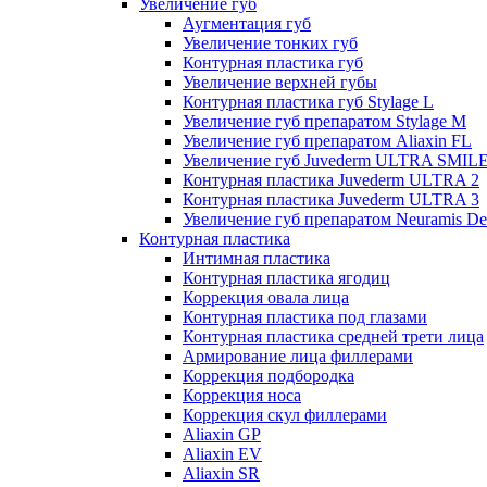
Увеличение губ
Аугментация губ
Увеличение тонких губ
Контурная пластика губ
Увеличение верхней губы
Контурная пластика губ Stylage L
Увеличение губ препаратом Stylage M
Увеличение губ препаратом Aliaxin FL
Увеличение губ Juvederm ULTRA SMIL
Контурная пластика Juvederm ULTRA 2
Контурная пластика Juvederm ULTRA 3
Увеличение губ препаратом Neuramis De
Контурная пластика
Интимная пластика
Контурная пластика ягодиц
Коррекция овала лица
Контурная пластика под глазами
Контурная пластика средней трети лица
Армирование лица филлерами
Коррекция подбородка
Коррекция носа
Коррекция скул филлерами
Aliaxin GP
Aliaxin EV
Aliaxin SR