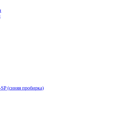
н
н
SP (синяя пробирка)