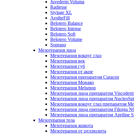
Juvederm Voluma
Radiesse
Stylage XL
AestheFill
Belotero Balance
Belotero Intense
Belotero Soft
Belotero Volume
Soprano
Мезотерапия лица
Мезотерапия вокруг глаз
Мезотерапия век
Мезотерапия губ
Мезотерапия от акне
Мезотерапия препаратом Curacen
Мезотерапия Монако
Мезотерапия Melsmon
Мезотерапия лица препаратом Viscoderm
Мезотерапия лица препаратом NucleoSpi
Мезотерапия вокруг глаз препаратом M
Мезотерапия лица препаратом Filorga 
Мезотерапия лица препаратом Apriline S
Мезотерапия тела
Мезотерапия живота
Мезотерапия от целлюлита