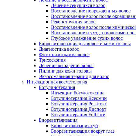
Лечение секущихся волос
Восстановление поврежденных волос
Восстановление волос после окрашиван
Реконструкция волос
Восстановление волос после химическо
Восстановление и уход за волосами пос
Глубокое увлажнение сухих волос
Биоревитализация для волос и кожи головы
Диагностика волос
Фототрихограмма волос
Трихоскопия
Лечение выпадения волос
Пилинг для кожи головы
Экзосомальная терапия для волос
Инъекционная косметология
Ботулинотерапия
Инъекции ботулотоксина
Ботулинотерапия Ксеомин
Ботулинотерапия Релатокс
Ботулинотерапия Диспорт
Ботулинотерапия Full face
Биоревитализация
Биоревитализация губ
Биоревитализация вокруг глаз