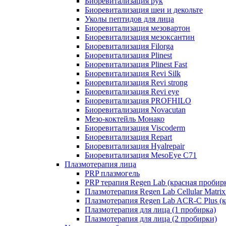
Биоревитализация рук
Биоревитализация шеи и декольте
Уколы пептидов для лица
Биоревитализация мезовартон
Биоревитализация мезоксантин
Биоревитализация Filorga
Биоревитализация Plinest
Биоревитализация Plinest Fast
Биоревитализация Revi Silk
Биоревитализация Revi strong
Биоревитализация Revi eye
Биоревитализация PROFHILO
Биоревитализация Novacutan
Мезо-коктейль Монако
Биоревитализация Viscoderm
Биоревитализация Repart
Биоревитализация Hyalrepair
Биоревитализация MesoEye C71
Плазмотерапия лица
PRP плазмогель
PRP терапия Regen Lab (красная пробир
Плазмотерапия Regen Lab Cellular Matrix
Плазмотерапия Regen Lab ACR-C Plus (к
Плазмотерапия для лица (1 пробирка)
Плазмотерапия для лица (2 пробирки)