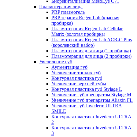
Биоревитализация MesoEye C71
Плазмотерапия лица
PRP плазмогель
PRP терапия Regen Lab (красная
пробирка)
Плазмотерапия Regen Lab Cellular
Matrix (золотая пробирка)
Плазмотерапия Regen Lab ACR-C Plus
(королевский набор)
Плазмотерапия для лица (1 пробирка)
Плазмотерапия для лица (2 пробирки)
Увеличение губ
Аугментация губ
Увеличение тонких губ
Контурная пластика губ
Увеличение верхней губы
Контурная пластика губ Stylage L
Увеличение губ препаратом Stylage M
Увеличение губ препаратом Aliaxin FL
Увеличение губ Juvederm ULTRA
SMILE
Контурная пластика Juvederm ULTRA
2
Контурная пластика Juvederm ULTRA
3