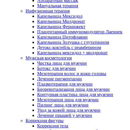
Аппаратный массаж
Мануальная терапия
Инфузионная терапия
Капельница Мексидол
Капельница Милдронат
Капельница Феринжект
Плацентарный иммуномодулятор Лаеннек
Капельница Цитофлавин
Капельница Золушка с глутатионом
Детокс-коктейль с реамберином
Капельница мексидол + милдронат
Мужская косметология
Чистка лица для мужчин
Ботокс для мужчин
Мезотерапия волос и кожи головы
Лечение пигментации
Плазмотерапия для мужчин
Биоревитализация лица для мужчин
Контурная пластика лица для мужчин
Мезотерапия лица для мужчин
Пилинг лица для мужчин
Уход за кожей лица для мужчин
Лечение прыщей у мужчин
Коррекция фигуры
Коррекция тела