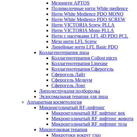
Мезонити APTOS
Полимолочные нити White medience
Нити White Medience PDO MONO
Нити White Medience PDO SCREW
Нити VICTORIA Screw PLLA
Нити VICTORIA Mono PLLA
Нити с насечками LFL 4D PDO PCL
Мезо нити LFL Screw
Линейные нити LFL Basic PDO
Коллагенотерапия лица
Коллагенотерапия Collost micro
Коллагенотерапия Linerase
Коллагенотерапия Сферогель
Сферогель Лайт
Сферогель Медиум
Сферогель Лонг
Липодеструкция подбородка
Экзосомальная терапия для лица
Аппаратная косметология
Микроигольчатый RF-лифтинг
Микроигольчатый RF лифтинг век
Микроигольчатый RF лифтинг живота
Микроигольчатый RF лифтинг тела
Микротоковая терапия
Микротоки вокруг глаз