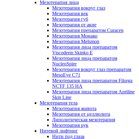
Мезотерапия лица
Мезотерапия вокруг глаз
Мезотерапия век
Мезотерапия губ
Мезотерапия от акне
Мезотерапия препаратом Curacen
Мезотерапия Монако
Мезотерапия Melsmon
Мезотерапия лица препаратом
Viscoderm Skinko E
Мезотерапия лица препаратом
NucleoSpire
Мезотерапия вокруг глаз препаратом
MesoEye С71
Мезотерапия лица препаратом Filorga
NCTF 135 HA
Мезотерапия лица препаратом Apriline
Skin Line
Мезотерапия тела
Мезотерапия живота
Мезотерапия от целлюлита
Липолитическая мезотерапия
Мезотерапия рук
Нитевой лифтинг
Нити под глаза