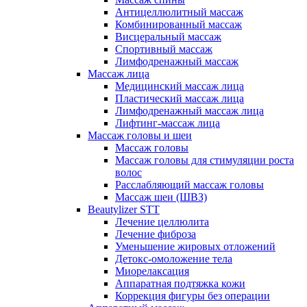
Антицеллюлитный массаж
Комбинированный массаж
Висцеральный массаж
Спортивный массаж
Лимфодренажный массаж
Массаж лица
Медицинский массаж лица
Пластический массаж лица
Лимфодренажный массаж лица
Лифтинг-массаж лица
Массаж головы и шеи
Массаж головы
Массаж головы для стимуляции роста
волос
Расслабляющий массаж головы
Массаж шеи (ШВЗ)
Beautylizer STT
Лечение целлюлита
Лечение фиброза
Уменьшение жировых отложений
Детокс-омоложение тела
Миорелаксация
Аппаратная подтяжка кожи
Коррекция фигуры без операции