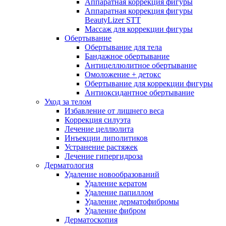
Аппаратная коррекция фигуры
Аппаратная коррекция фигуры
BeautyLizer STT
Массаж для коррекции фигуры
Обертывание
Обертывание для тела
Бандажное обертывание
Антицеллюлитное обертывание
Омоложение + детокс
Обертывание для коррекции фигуры
Антиоксидантное обертывание
Уход за телом
Избавление от лишнего веса
Коррекция силуэта
Лечение целлюлита
Инъекции липолитиков
Устранение растяжек
Лечение гипергидроза
Дерматология
Удаление новообразований
Удаление кератом
Удаление папиллом
Удаление дерматофибромы
Удаление фибром
Дерматоскопия