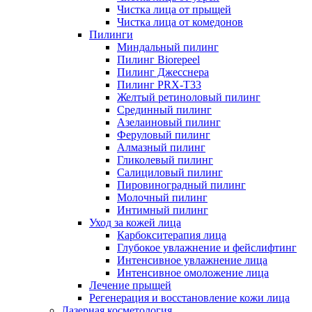
Чистка лица от прыщей
Чистка лица от комедонов
Пилинги
Миндальный пилинг
Пилинг Biorepeel
Пилинг Джесснера
Пилинг PRX-T33
Желтый ретиноловый пилинг
Срединный пилинг
Азелаиновый пилинг
Феруловый пилинг
Алмазный пилинг
Гликолевый пилинг
Салициловый пилинг
Пировиноградный пилинг
Молочный пилинг
Интимный пилинг
Уход за кожей лица
Карбокситерапия лица
Глубокое увлажнение и фейслифтинг
Интенсивное увлажнение лица
Интенсивное омоложение лица
Лечение прыщей
Регенерация и восстановление кожи лица
Лазерная косметология