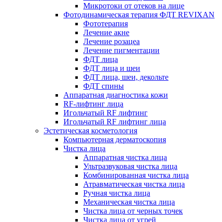
Микротоки от отеков на лице
Фотодинамическая терапия ФДТ REVIXAN
Фототерапия
Лечение акне
Лечение розацеа
Лечение пигментации
ФДТ лица
ФДТ лица и шеи
ФДТ лица, шеи, декольте
ФДТ спины
Аппаратная диагностика кожи
RF-лифтинг лица
Игольчатый RF лифтинг
Игольчатый RF лифтинг лица
Эстетическая косметология
Компьютерная дерматоскопия
Чистка лица
Аппаратная чистка лица
Ультразвуковая чистка лица
Комбинированная чистка лица
Атравматическая чистка лица
Ручная чистка лица
Механическая чистка лица
Чистка лица от черных точек
Чистка лица от угрей