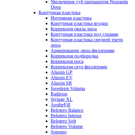
Увеличение губ препаратом Neuramis
Deep
Контурная пластика
Интимная пластика
Контурная пластика ягодиц
Коррекция овала лица
Контурная пластика под глазами
Контурная пластика средней трети
лица
Армирование лица филлерами
Коррекция подбородка
Коррекция носа
Коррекция скул филлерами
Aliaxin GP
Aliaxin EV
Aliaxin SR
Juvederm Voluma
Radiesse
Stylage XL
AestheFill
Belotero Balance
Belotero Intense
Belotero Soft
Belotero Volume
Soprano