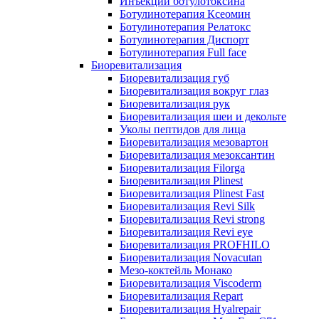
Инъекции ботулотоксина
Ботулинотерапия Ксеомин
Ботулинотерапия Релатокс
Ботулинотерапия Диспорт
Ботулинотерапия Full face
Биоревитализация
Биоревитализация губ
Биоревитализация вокруг глаз
Биоревитализация рук
Биоревитализация шеи и декольте
Уколы пептидов для лица
Биоревитализация мезовартон
Биоревитализация мезоксантин
Биоревитализация Filorga
Биоревитализация Plinest
Биоревитализация Plinest Fast
Биоревитализация Revi Silk
Биоревитализация Revi strong
Биоревитализация Revi eye
Биоревитализация PROFHILO
Биоревитализация Novacutan
Мезо-коктейль Монако
Биоревитализация Viscoderm
Биоревитализация Repart
Биоревитализация Hyalrepair