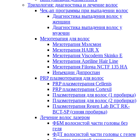
Трихология: диагностика и лечение волос
Чек-ап программы при выпадении волос
Диагностика выпадения волос у
женщин
Диагностика выпадения волос у
мужчин
Мезотерапия для волос
Мезотерапия Мэлсмон
Мезотерапия HAIR X
Мезотерапия Viscoderm Skinko E
Мезотерапия Apriline Hair Line
Мезотерапия Filorga NCTF 135 HA
Инъекции Дипроспан
PRP плазмотерапия для волос
PRP плазмотерапия Cellenis
PRP плазмотерапия Cortexil
Плазмотерапия для волос (1 пробирка)
Плазмотерапия для волос (2 пробирки)
Плазмотерапия Regen Lab BCT RK-
BCT-SP (синяя пробирка)
Лечение волос лазером
ФБМ волосистой части головы без
геля
ФДТ волосистой части головы с гелем
Лечение очаговой алопеции