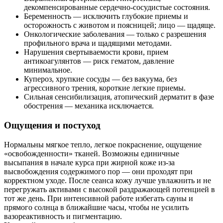
декомпенсированные сердечно‑сосудистые состояния.
Беременность — исключить глубокие приемы и
осторожность с животом и поясницей; лицо — щадяще.
Онкологические заболевания — только с разрешения
профильного врача и щадящими методами.
Нарушения свертываемости крови, прием
антикоагулянтов — риск гематом, давление
минимальное.
Купероз, хрупкие сосуды — без вакуума, без
агрессивного трения, короткие легкие приемы.
Сильная сенсибилизация, атопический дерматит в фазе
обострения — механика исключается.
Ощущения и постуход
Нормальны мягкое тепло, легкое покраснение, ощущение
«освобожденности» тканей. Возможны единичные
высыпания в начале курса при жирной коже из‑за
высвобождения содержимого пор — они проходят при
корректном уходе. После сеанса кожу лучше увлажнить и не
перегружать активами с высокой раздражающей потенцией в
тот же день. При интенсивной работе избегать сауны и
прямого солнца в ближайшие часы, чтобы не усилить
вазореактивность и пигментацию.