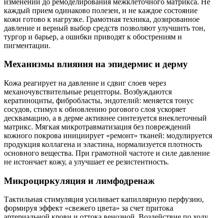
изменений до ремоделирования межклеточного матрикса. Не
каждый прием одинаково полезен, и не каждое состояние
кожи готово к нагрузке. Грамотная техника, дозированное
давление и верный выбор средств позволяют улучшить тон,
тургор и барьер, а ошибки приводят к обострениям и
пигментации.
Механизмы влияния на эпидермис и дерму
Кожа реагирует на давление и сдвиг слоев через
механочувствительные рецепторы. Возбуждаются
кератиноциты, фибробласты, эндотелий: меняется тонус
сосудов, стимул к обновлению рогового слоя ускоряет
десквамацию, а в дерме активнее синтезуется внеклеточный
матрикс. Мягкая микротравматизация без повреждений
кожного покрова инициирует «ремонт» тканей: модулируется
продукция коллагена и эластина, нормализуется плотность
основного вещества. При грамотной частоте и силе давление
не истончает кожу, а улучшает ее резистентность.
Микроциркуляция и лимфодренаж
Тактильная стимуляция усиливает капиллярную перфузию,
формируя эффект «свежего цвета» за счет притока
артериальной крови и оттока венозной. Воздействие по ходу