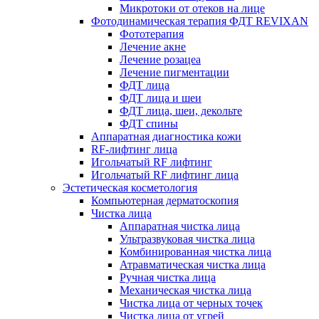
Микротоки от отеков на лице
Фотодинамическая терапия ФДТ REVIXAN
Фототерапия
Лечение акне
Лечение розацеа
Лечение пигментации
ФДТ лица
ФДТ лица и шеи
ФДТ лица, шеи, декольте
ФДТ спины
Аппаратная диагностика кожи
RF-лифтинг лица
Игольчатый RF лифтинг
Игольчатый RF лифтинг лица
Эстетическая косметология
Компьютерная дерматоскопия
Чистка лица
Аппаратная чистка лица
Ультразвуковая чистка лица
Комбинированная чистка лица
Атравматическая чистка лица
Ручная чистка лица
Механическая чистка лица
Чистка лица от черных точек
Чистка лица от угрей