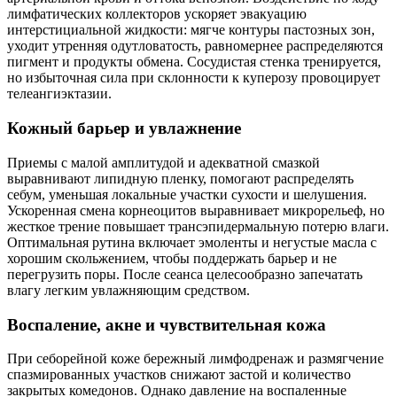
лимфатических коллекторов ускоряет эвакуацию
интерстициальной жидкости: мягче контуры пастозных зон,
уходит утренняя одутловатость, равномернее распределяются
пигмент и продукты обмена. Сосудистая стенка тренируется,
но избыточная сила при склонности к куперозу провоцирует
телеангиэктазии.
Кожный барьер и увлажнение
Приемы с малой амплитудой и адекватной смазкой
выравнивают липидную пленку, помогают распределять
себум, уменьшая локальные участки сухости и шелушения.
Ускоренная смена корнеоцитов выравнивает микрорельеф, но
жесткое трение повышает трансэпидермальную потерю влаги.
Оптимальная рутина включает эмоленты и негустые масла с
хорошим скольжением, чтобы поддержать барьер и не
перегрузить поры. После сеанса целесообразно запечатать
влагу легким увлажняющим средством.
Воспаление, акне и чувствительная кожа
При себорейной коже бережный лимфодренаж и размягчение
спазмированных участков снижают застой и количество
закрытых комедонов. Однако давление на воспаленные