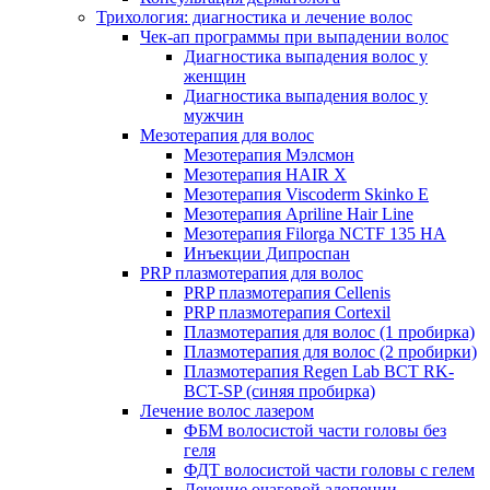
Трихология: диагностика и лечение волос
Чек-ап программы при выпадении волос
Диагностика выпадения волос у
женщин
Диагностика выпадения волос у
мужчин
Мезотерапия для волос
Мезотерапия Мэлсмон
Мезотерапия HAIR X
Мезотерапия Viscoderm Skinko E
Мезотерапия Apriline Hair Line
Мезотерапия Filorga NCTF 135 HA
Инъекции Дипроспан
PRP плазмотерапия для волос
PRP плазмотерапия Cellenis
PRP плазмотерапия Cortexil
Плазмотерапия для волос (1 пробирка)
Плазмотерапия для волос (2 пробирки)
Плазмотерапия Regen Lab BCT RK-
BCT-SP (синяя пробирка)
Лечение волос лазером
ФБМ волосистой части головы без
геля
ФДТ волосистой части головы с гелем
Лечение очаговой алопеции