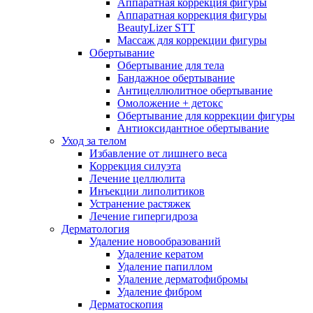
Аппаратная коррекция фигуры
Аппаратная коррекция фигуры
BeautyLizer STT
Массаж для коррекции фигуры
Обертывание
Обертывание для тела
Бандажное обертывание
Антицеллюлитное обертывание
Омоложение + детокс
Обертывание для коррекции фигуры
Антиоксидантное обертывание
Уход за телом
Избавление от лишнего веса
Коррекция силуэта
Лечение целлюлита
Инъекции липолитиков
Устранение растяжек
Лечение гипергидроза
Дерматология
Удаление новообразований
Удаление кератом
Удаление папиллом
Удаление дерматофибромы
Удаление фибром
Дерматоскопия