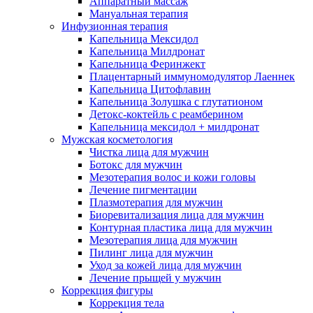
Аппаратный массаж
Мануальная терапия
Инфузионная терапия
Капельница Мексидол
Капельница Милдронат
Капельница Феринжект
Плацентарный иммуномодулятор Лаеннек
Капельница Цитофлавин
Капельница Золушка с глутатионом
Детокс-коктейль с реамберином
Капельница мексидол + милдронат
Мужская косметология
Чистка лица для мужчин
Ботокс для мужчин
Мезотерапия волос и кожи головы
Лечение пигментации
Плазмотерапия для мужчин
Биоревитализация лица для мужчин
Контурная пластика лица для мужчин
Мезотерапия лица для мужчин
Пилинг лица для мужчин
Уход за кожей лица для мужчин
Лечение прыщей у мужчин
Коррекция фигуры
Коррекция тела