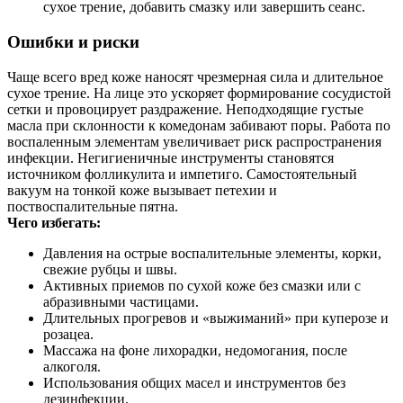
сухое трение, добавить смазку или завершить сеанс.
Ошибки и риски
Чаще всего вред коже наносят чрезмерная сила и длительное
сухое трение. На лице это ускоряет формирование сосудистой
сетки и провоцирует раздражение. Неподходящие густые
масла при склонности к комедонам забивают поры. Работа по
воспаленным элементам увеличивает риск распространения
инфекции. Негигиеничные инструменты становятся
источником фолликулита и импетиго. Самостоятельный
вакуум на тонкой коже вызывает петехии и
поствоспалительные пятна.
Чего избегать:
Давления на острые воспалительные элементы, корки,
свежие рубцы и швы.
Активных приемов по сухой коже без смазки или с
абразивными частицами.
Длительных прогревов и «выжиманий» при куперозе и
розацеа.
Массажа на фоне лихорадки, недомогания, после
алкоголя.
Использования общих масел и инструментов без
дезинфекции.