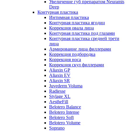
Увеличение губ препаратом Neuramis
Deep
Контурная пластика
Интимная пластика
Контурная пластика ягодиц
Коррекция овала лица
Контурная пластика под глазами
Контурная пластика средней трети
лица
Армирование лица филлерами
Коррекция подбородка
Коррекция носа
Коррекция скул филлерами
Aliaxin GP
Aliaxin EV
Aliaxin SR
Juvederm Voluma
Radiesse
Stylage XL
AestheFill
Belotero Balance
Belotero Intense
Belotero Soft
Belotero Volume
Soprano