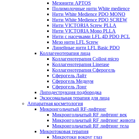
Мезонити APTOS
Полимолочные нити White medience
Нити White Medience PDO MONO
Нити White Medience PDO SCREW
Нити VICTORIA Screw PLLA
Нити VICTORIA Mono PLLA
Нити с насечками LFL 4D PDO PCL
Мезо нити LFL Screw
Линейные нити LFL Basic PDO
Коллагенотерапия лица
Коллагенотерапия Collost micro
Коллагенотерапия Linerase
Коллагенотерапия Сферогель
Сферогель Лайт
Сферогель Медиум
Сферогель Лонг
Липодеструкция подбородка
Экзосомальная терапия для лица
Аппаратная косметология
Микроигольчатый RF-лифтинг
Микроигольчатый RF лифтинг век
Микроигольчатый RF лифтинг живота
Микроигольчатый RF лифтинг тела
Микротоковая терапия
Микротоки вокруг глаз