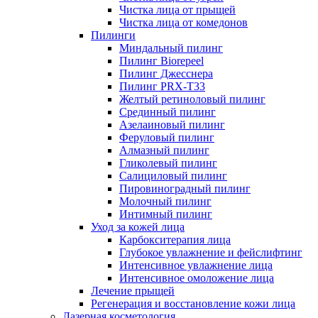
Чистка лица от прыщей
Чистка лица от комедонов
Пилинги
Миндальный пилинг
Пилинг Biorepeel
Пилинг Джесснера
Пилинг PRX-T33
Желтый ретиноловый пилинг
Срединный пилинг
Азелаиновый пилинг
Феруловый пилинг
Алмазный пилинг
Гликолевый пилинг
Салициловый пилинг
Пировиноградный пилинг
Молочный пилинг
Интимный пилинг
Уход за кожей лица
Карбокситерапия лица
Глубокое увлажнение и фейслифтинг
Интенсивное увлажнение лица
Интенсивное омоложение лица
Лечение прыщей
Регенерация и восстановление кожи лица
Лазерная косметология