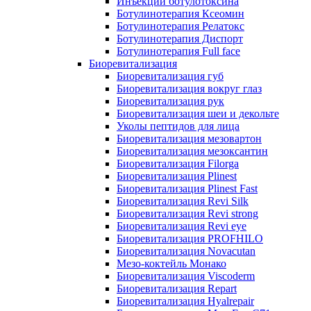
Инъекции ботулотоксина
Ботулинотерапия Ксеомин
Ботулинотерапия Релатокс
Ботулинотерапия Диспорт
Ботулинотерапия Full face
Биоревитализация
Биоревитализация губ
Биоревитализация вокруг глаз
Биоревитализация рук
Биоревитализация шеи и декольте
Уколы пептидов для лица
Биоревитализация мезовартон
Биоревитализация мезоксантин
Биоревитализация Filorga
Биоревитализация Plinest
Биоревитализация Plinest Fast
Биоревитализация Revi Silk
Биоревитализация Revi strong
Биоревитализация Revi eye
Биоревитализация PROFHILO
Биоревитализация Novacutan
Мезо-коктейль Монако
Биоревитализация Viscoderm
Биоревитализация Repart
Биоревитализация Hyalrepair