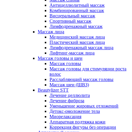
Антицеллюлитный массаж
Комбинированный массаж
Висцеральный массаж
Спортивный массаж
Лимфодренажный массаж
Массаж лица
Медицинский массаж лица
Пластический массаж лица
Лимфодренажный массаж лица
Лифтинг-массаж лица
Массаж головы и шеи
Массаж головы
Массаж головы для стимуляции роста
волос
Расслабляющий массаж головы
Массаж шеи (ШВЗ)
Beautylizer STT
Лечение целлюлита
Лечение фиброза
Уменьшение жировых отложений
Детокс-омоложение тела
Миорелаксация
Аппаратная подтяжка кожи
Коррекция фигуры без операции