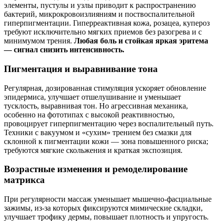
элементы, пустулы и узлы приводит к распространению
бактерий, микрокровоизлияниям и поствоспалительной
гиперпигментации. Гиперреактивная кожа, розацеа, купероз
требуют исключительно мягких приемов без разогрева и с
минимумом трения.
Любая боль и стойкая яркая эритема
— сигнал снизить интенсивность.
Пигментация и выравнивание тона
Регулярная, дозированная стимуляция ускоряет обновление
эпидермиса, улучшает отшелушивание и уменьшает
тусклость, выравнивая тон. Но агрессивная механика,
особенно на фототипах с высокой реактивностью,
провоцирует гиперпигментацию через воспалительный путь.
Техники с вакуумом и «сухим» трением без смазки для
склонной к пигментации кожи — зона повышенного риска;
требуются мягкие скольжения и краткая экспозиция.
Возрастные изменения и ремоделирование
матрикса
При регулярности массаж уменьшает мышечно-фасциальные
зажимы, из-за которых фиксируются мимические складки,
улучшает трофику дермы, повышает плотность и упругость.