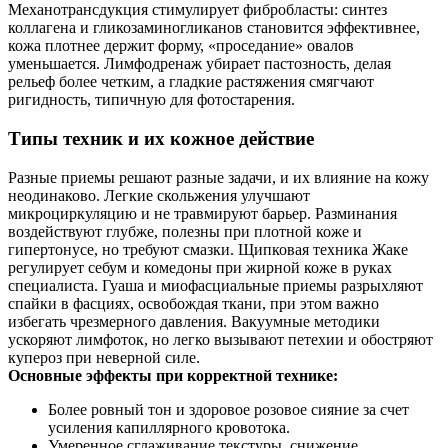
Механотрансдукция стимулирует фибробласты: синтез
коллагена и гликозаминогликанов становится эффективнее,
кожа плотнее держит форму, «проседание» овалов
уменьшается. Лимфодренаж убирает пастозность, делая
рельеф более четким, а гладкие растяжения смягчают
ригидность, типичную для фотостарения.
Типы техник и их кожное действие
Разные приемы решают разные задачи, и их влияние на кожу
неодинаково. Легкие скольжения улучшают
микроциркуляцию и не травмируют барьер. Разминания
воздействуют глубже, полезны при плотной коже и
гипертонусе, но требуют смазки. Щипковая техника Жаке
регулирует себум и комедоны при жирной коже в руках
специалиста. Гуаша и миофасциальные приемы разрыхляют
спайки в фасциях, освобождая ткани, при этом важно
избегать чрезмерного давления. Вакуумные методики
ускоряют лимфоток, но легко вызывают петехии и обостряют
купероз при неверной силе.
Основные эффекты при корректной технике:
Более ровный тон и здоровое розовое сияние за счет
усиления капиллярного кровотока.
Умеренное сглаживание текстуры, снижение