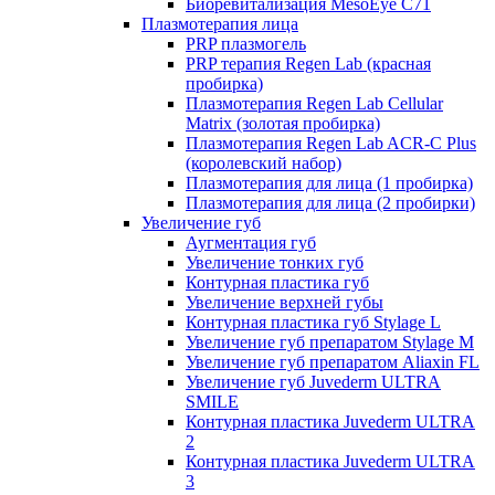
Биоревитализация MesoEye C71
Плазмотерапия лица
PRP плазмогель
PRP терапия Regen Lab (красная
пробирка)
Плазмотерапия Regen Lab Cellular
Matrix (золотая пробирка)
Плазмотерапия Regen Lab ACR-C Plus
(королевский набор)
Плазмотерапия для лица (1 пробирка)
Плазмотерапия для лица (2 пробирки)
Увеличение губ
Аугментация губ
Увеличение тонких губ
Контурная пластика губ
Увеличение верхней губы
Контурная пластика губ Stylage L
Увеличение губ препаратом Stylage M
Увеличение губ препаратом Aliaxin FL
Увеличение губ Juvederm ULTRA
SMILE
Контурная пластика Juvederm ULTRA
2
Контурная пластика Juvederm ULTRA
3