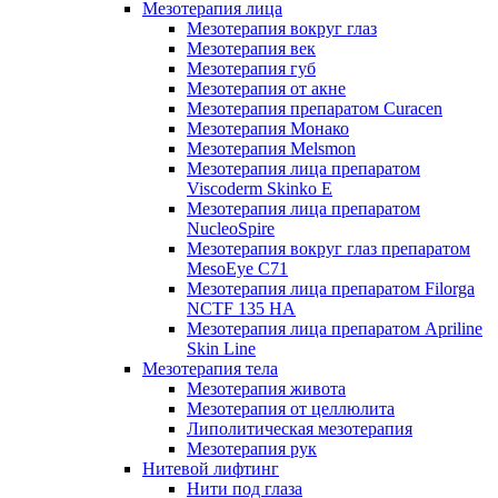
Мезотерапия лица
Мезотерапия вокруг глаз
Мезотерапия век
Мезотерапия губ
Мезотерапия от акне
Мезотерапия препаратом Curacen
Мезотерапия Монако
Мезотерапия Melsmon
Мезотерапия лица препаратом
Viscoderm Skinko E
Мезотерапия лица препаратом
NucleoSpire
Мезотерапия вокруг глаз препаратом
MesoEye С71
Мезотерапия лица препаратом Filorga
NCTF 135 HA
Мезотерапия лица препаратом Apriline
Skin Line
Мезотерапия тела
Мезотерапия живота
Мезотерапия от целлюлита
Липолитическая мезотерапия
Мезотерапия рук
Нитевой лифтинг
Нити под глаза