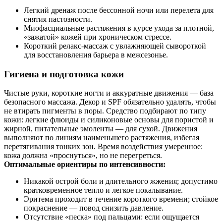
Легкий дренаж после бессонной ночи или перелета для
снятия пастозности.
Миофасциальные растяжения в курсе ухода за плотной,
«зажатой» кожей при хроническом стрессе.
Короткий релакс‑массаж с увлажняющей сывороткой
для восстановления барьера в межсезонье.
Гигиена и подготовка кожи
Чистые руки, короткие ногти и аккуратные движения — база
безопасного массажа. Декор и SPF обязательно удалять, чтобы
не втирать пигменты в поры. Средство подбирают по типу
кожи: легкие флюиды и силиконовые основы для пористой и
жирной, питательные эмоленты — для сухой. Движения
выполняют по линиям наименьшего растяжения, избегая
перетягивания тонких зон. Время воздействия умеренное:
кожа должна «проснуться», но не перегреться.
Оптимальные ориентиры по интенсивности:
Никакой острой боли и длительного жжения; допустимо
кратковременное тепло и легкое покалывание.
Эритема проходит в течение короткого времени; стойкое
покраснение — повод снизить давление.
Отсутствие «песка» под пальцами: если ощущается