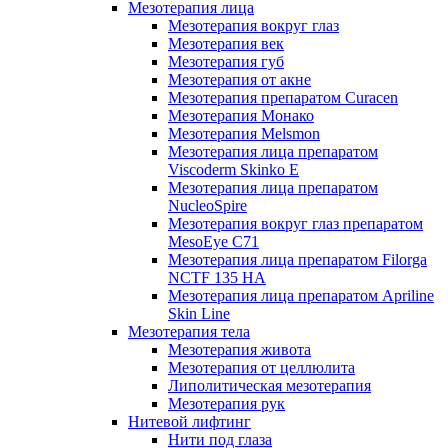
Мезотерапия лица
Мезотерапия вокруг глаз
Мезотерапия век
Мезотерапия губ
Мезотерапия от акне
Мезотерапия препаратом Curacen
Мезотерапия Монако
Мезотерапия Melsmon
Мезотерапия лица препаратом
Viscoderm Skinko E
Мезотерапия лица препаратом
NucleoSpire
Мезотерапия вокруг глаз препаратом
MesoEye С71
Мезотерапия лица препаратом Filorga
NCTF 135 HA
Мезотерапия лица препаратом Apriline
Skin Line
Мезотерапия тела
Мезотерапия живота
Мезотерапия от целлюлита
Липолитическая мезотерапия
Мезотерапия рук
Нитевой лифтинг
Нити под глаза