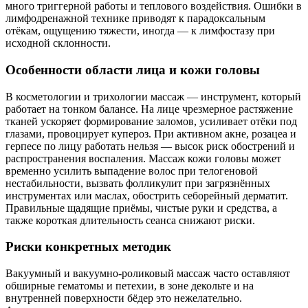
много триггерной работы и теплового воздействия. Ошибки в
лимфодренажной технике приводят к парадоксальным
отёкам, ощущению тяжести, иногда — к лимфостазу при
исходной склонности.
Особенности области лица и кожи головы
В косметологии и трихологии массаж — инструмент, который
работает на тонком балансе. На лице чрезмерное растяжение
тканей ускоряет формирование заломов, усиливает отёки под
глазами, провоцирует купероз. При активном акне, розацеа и
герпесе по лицу работать нельзя — высок риск обострений и
распространения воспаления. Массаж кожи головы может
временно усилить выпадение волос при телогеновой
нестабильности, вызвать фолликулит при загрязнённых
инструментах или маслах, обострить себорейный дерматит.
Правильные щадящие приёмы, чистые руки и средства, а
также короткая длительность сеанса снижают риски.
Риски конкретных методик
Вакуумный и вакуумно-роликовый массаж часто оставляют
обширные гематомы и петехии, в зоне декольте и на
внутренней поверхности бёдер это нежелательно.