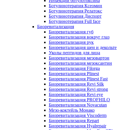
Инъекции ботулотоксина
Ботулинотерапия Ксеомин
Ботулинотерапия Релатокс
Ботулинотерапия Диспорт
Ботулинотерапия Full face
Биоревитализация
Биоревитализация губ
Биоревитализация вокруг глаз
Биоревитализация рук
Биоревитализация шеи и декольте
Уколы пептидов для лица
Биоревитализация мезовартон
Биоревитализация мезоксантин
Биоревитализация Filorga
Биоревитализация Plinest
Биоревитализация Plinest Fast
Биоревитализация Revi Silk
Биоревитализация Revi strong
Биоревитализация Revi eye
Биоревитализация PROFHILO
Биоревитализация Novacutan
Мезо-коктейль Монако
Биоревитализация Viscoderm
Биоревитализация Repart
Биоревитализация Hyalrepair