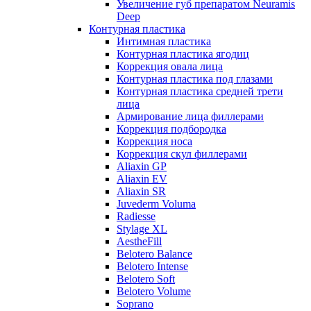
Увеличение губ препаратом Neuramis
Deep
Контурная пластика
Интимная пластика
Контурная пластика ягодиц
Коррекция овала лица
Контурная пластика под глазами
Контурная пластика средней трети
лица
Армирование лица филлерами
Коррекция подбородка
Коррекция носа
Коррекция скул филлерами
Aliaxin GP
Aliaxin EV
Aliaxin SR
Juvederm Voluma
Radiesse
Stylage XL
AestheFill
Belotero Balance
Belotero Intense
Belotero Soft
Belotero Volume
Soprano