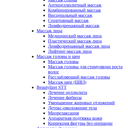
Антицеллюлитный массаж
Комбинированный массаж
Висцеральный массаж
Спортивный массаж
Лимфодренажный массаж
Массаж лица
Медицинский массаж лица
Пластический массаж лица
Лимфодренажный массаж лица
Лифтинг-массаж лица
Массаж головы и шеи
Массаж головы
Массаж головы для стимуляции роста
волос
Расслабляющий массаж головы
Массаж шеи (ШВЗ)
Beautylizer STT
Лечение целлюлита
Лечение фиброза
Уменьшение жировых отложений
Детокс-омоложение тела
Миорелаксация
Аппаратная подтяжка кожи
Коррекция фигуры без операции