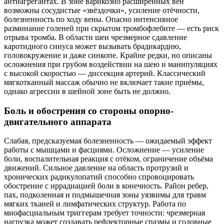
антиагрегантах. В зоне варикозно расширенных вен
возможны сосудистые «звёздочки», усиление отёчности,
болезненность по ходу вены. Опасно интенсивное
разминание голеней при скрытом тромбофлебите — есть риск
отрыва тромба. В области шеи чрезмерное сдавление
каротидного синуса может вызывать брадикардию,
головокружение и даже синкопе. Крайне редки, но описаны
осложнения при грубом воздействии на шею и манипуляциях
с высокой скоростью — диссекция артерий. Классический
мягкотканный массаж обычно не включает такие приёмы,
однако агрессии в шейной зоне быть не должно.
Боль и обострения со стороны опорно-
двигательного аппарата
Слабая, предсказуемая болезненность — ожидаемый эффект
работы с мышцами и фасциями. Осложнение — усиление
боли, воспалительная реакция с отёком, ограничение объёма
движений. Сильное давление на область протрузий и
хронических радикулопатий способно спровоцировать
обострение с иррадиацией боли в конечность. Район ребер,
пах, подколенная и подмышечная зоны уязвимы для травм
мягких тканей и лимфатических структур. Работа по
миофасциальным триггерам требует точности: чрезмерная
нагрузка может создавать рефлекторные спазмы и головные