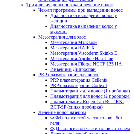
Трихология: диагностика и лечение волос
Чек-ап программы при выпадении волос
Диагностика выпадения волос у
женщин
Диагностика выпадения волос у
мужчин
Мезотерапия для волос
Мезотерапия Мэлсмон
Мезотерапия HAIR X
Мезотерапия Viscoderm Skinko E
Мезотерапия Apriline Hair Line
Мезотерапия Filorga NCTF 135 HA
Инъекции Дипроспан
PRP плазмотерапия для волос
PRP плазмотерапия Cellenis
PRP плазмотерапия Cortexil
Плазмотерапия для волос (1 пробирка)
Плазмотерапия для волос (2 пробирки)
Плазмотерапия Regen Lab BCT RK-
BCT-SP (синяя пробирка)
Лечение волос лазером
ФБМ волосистой части головы без
геля
ФДТ волосистой части головы с гелем
Лечение очаговой алопеции