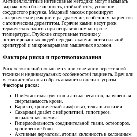
Антицеллюлитные интенсивные методики могут вызывать
выраженную болезненность, стойкий отёк, усиление
сосудистого рисунка. Медовый массаж провоцирует
аллергические реакции и раздражение, особенно у пациентов
с атопическим дерматитом. Горячие камни несут риск
термических ожогов при неправильном контроле
температуры. Глубокие спортивные техники у
нетренированных людей нередко заканчиваются сильной
крепатурой и микронадрывами мышечных волокон.
Факторы риска и противопоказания
Риск осложнений повышается при сочетании агрессивной
техники и индивидуальных особенностей пациента. Врач или
массажист обязаны собрать анамнез и оценить угрозы.
Факторы риска:
Приём антикоагулянтов и антиагрегантов, нарушенная
свёртываемость крови.
Варикоз, хронический лимфостаз, телеангиэктазии.
Сахарный диабет с нейропатией, гипотиреоз,
выраженная анемия.
Гипермобильность соединительной ткани, остеопороз,
хронические боли.
Активные дерматозы, атопия, склонность к келоидным