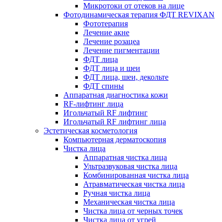
Микротоки от отеков на лице
Фотодинамическая терапия ФДТ REVIXAN
Фототерапия
Лечение акне
Лечение розацеа
Лечение пигментации
ФДТ лица
ФДТ лица и шеи
ФДТ лица, шеи, декольте
ФДТ спины
Аппаратная диагностика кожи
RF-лифтинг лица
Игольчатый RF лифтинг
Игольчатый RF лифтинг лица
Эстетическая косметология
Компьютерная дерматоскопия
Чистка лица
Аппаратная чистка лица
Ультразвуковая чистка лица
Комбинированная чистка лица
Атравматическая чистка лица
Ручная чистка лица
Механическая чистка лица
Чистка лица от черных точек
Чистка лица от угрей