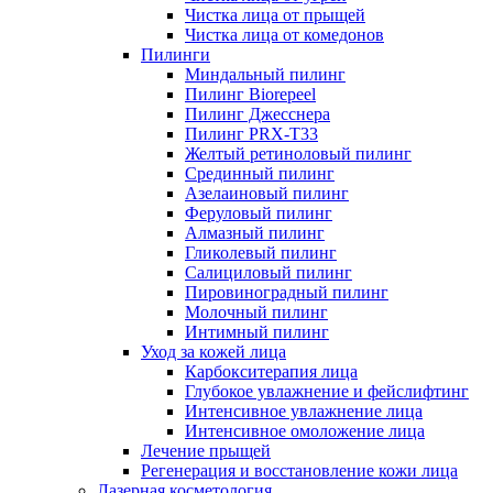
Чистка лица от прыщей
Чистка лица от комедонов
Пилинги
Миндальный пилинг
Пилинг Biorepeel
Пилинг Джесснера
Пилинг PRX-T33
Желтый ретиноловый пилинг
Срединный пилинг
Азелаиновый пилинг
Феруловый пилинг
Алмазный пилинг
Гликолевый пилинг
Салициловый пилинг
Пировиноградный пилинг
Молочный пилинг
Интимный пилинг
Уход за кожей лица
Карбокситерапия лица
Глубокое увлажнение и фейслифтинг
Интенсивное увлажнение лица
Интенсивное омоложение лица
Лечение прыщей
Регенерация и восстановление кожи лица
Лазерная косметология