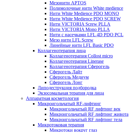
Мезонити APTOS
Полимолочные нити White medience
Нити White Medience PDO MONO
Нити White Medience PDO SCREW
Нити VICTORIA Screw PLLA
Нити VICTORIA Mono PLLA
Нити с насечками LFL 4D PDO PCL
Мезо нити LFL Screw
Линейные нити LFL Basic PDO
Коллагенотерапия лица
Коллагенотерапия Collost micro
Коллагенотерапия Linerase
Коллагенотерапия Сферогель
Сферогель Лайт
Сферогель Медиум
Сферогель Лонг
Липодеструкция подбородка
Экзосомальная терапия для лица
Аппаратная косметология
Микроигольчатый RF-лифтинг
Микроигольчатый RF лифтинг век
Микроигольчатый RF лифтинг живота
Микроигольчатый RF лифтинг тела
Микротоковая терапия
Микротоки вокруг глаз