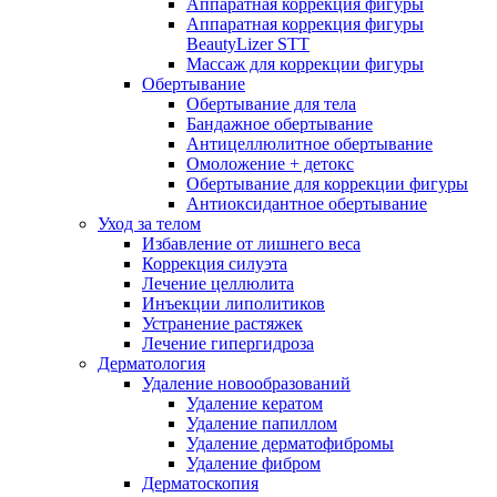
Аппаратная коррекция фигуры
Аппаратная коррекция фигуры
BeautyLizer STT
Массаж для коррекции фигуры
Обертывание
Обертывание для тела
Бандажное обертывание
Антицеллюлитное обертывание
Омоложение + детокс
Обертывание для коррекции фигуры
Антиоксидантное обертывание
Уход за телом
Избавление от лишнего веса
Коррекция силуэта
Лечение целлюлита
Инъекции липолитиков
Устранение растяжек
Лечение гипергидроза
Дерматология
Удаление новообразований
Удаление кератом
Удаление папиллом
Удаление дерматофибромы
Удаление фибром
Дерматоскопия