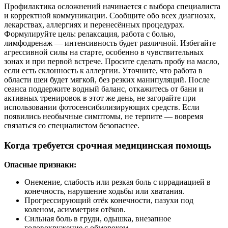
Профилактика осложнений начинается с выбора специалиста
и корректной коммуникации. Сообщите обо всех диагнозах,
лекарствах, аллергиях и перенесённых процедурах.
Формулируйте цель: релаксация, работа с болью,
лимфодренаж — интенсивность будет различной. Избегайте
агрессивной силы на старте, особенно в чувствительных
зонах и при первой встрече. Просите сделать пробу на масло,
если есть склонность к аллергии. Уточните, что работа в
области шеи будет мягкой, без резких манипуляций. После
сеанса поддержите водный баланс, откажитесь от бани и
активных тренировок в этот же день, не загорайте при
использовании фотосенсибилизирующих средств. Если
появились необычные симптомы, не терпите — вовремя
связаться со специалистом безопаснее.
Когда требуется срочная медицинская помощь
Опасные признаки:
Онемение, слабость или резкая боль с иррадиацией в
конечность, нарушение ходьбы или хватания.
Прогрессирующий отёк конечности, пазухи под
коленом, асимметрия отёков.
Сильная боль в груди, одышка, внезапное
головокружение с обмороком.