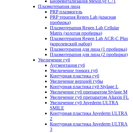
Биоревитализация MesoEye C71
Плазмотерапия лица
PRP плазмогель
PRP терапия Regen Lab (красная
пробирка)
Плазмотерапия Regen Lab Cellular
Matrix (золотая пробирка)
Плазмотерапия Regen Lab ACR-C Plus
(королевский набор)
Плазмотерапия для лица (1 пробирка)
Плазмотерапия для лица (2 пробирки)
Увеличение губ
Аугментация губ
Увеличение тонких губ
Контурная пластика губ
Увеличение верхней губы
Контурная пластика губ Stylage L
Увеличение губ препаратом Stylage M
Увеличение губ препаратом Aliaxin FL
Увеличение губ Juvederm ULTRA
SMILE
Контурная пластика Juvederm ULTRA
2
Контурная пластика Juvederm ULTRA
3