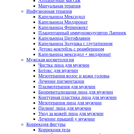
Аппаратный массаж
Мануальная терапия
Инфузионная терапия
Капельница Мексидол
Капельница Милдронат
Капельница Феринжект
Плацентарный иммуномодулятор Лаеннек
Капельница Цитофлавин
Капельница Золушка с глутатионом
Детокс-коктейль с реамберином
Капельница мексидол + милдронат
Мужская косметология
Чистка лица для мужчин
Ботокс для мужчин
Мезотерапия волос и кожи головы
Лечение пигментации
Плазмотерапия для мужчин
Биоревитализация лица для мужчин
Контурная пластика лица для мужчин
Мезотерапия лица для мужчин
Пилинг лица для мужчин
Уход за кожей лица для мужчин
Лечение прыщей у мужчин
Коррекция фигуры
Коррекция тела