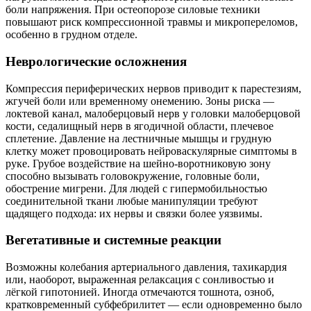
боли напряжения. При остеопорозе силовые техники
повышают риск компрессионной травмы и микропереломов,
особенно в грудном отделе.
Неврологические осложнения
Компрессия периферических нервов приводит к парестезиям,
жгучей боли или временному онемению. Зоны риска —
локтевой канал, малоберцовый нерв у головки малоберцовой
кости, седалищный нерв в ягодичной области, плечевое
сплетение. Давление на лестничные мышцы и грудную
клетку может провоцировать нейроваскулярные симптомы в
руке. Грубое воздействие на шейно-воротниковую зону
способно вызывать головокружение, головные боли,
обострение мигрени. Для людей с гипермобильностью
соединительной ткани любые манипуляции требуют
щадящего подхода: их нервы и связки более уязвимы.
Вегетативные и системные реакции
Возможны колебания артериального давления, тахикардия
или, наоборот, выраженная релаксация с сонливостью и
лёгкой гипотонией. Иногда отмечаются тошнота, озноб,
кратковременный субфебрилитет — если одновременно было