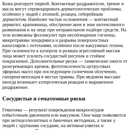
Кожа реагирует первой. Контактные раздражители, трение и
масла могут спровоцировать дерматологические проблемы,
особенно у людей с атопией, розацеа, себорейным
дерматитом. Наиболее частые осложнения — контактный
дерматит, крапивница, обострение акне в зоне интенсивного
разминания и на лице при неправильном подборе средств. На
теле возможны фолликулит при несоблюдении гигиены,
микротравмы эпидермиса и разрывы поверхностных
капилляров с петехиями, особенно после вакуумных техник.
При склонности к куперозу и розацеа агрессивный массаж
лица может усилить сосудистый рисунок и стойкое
покраснение. Дополнительные риски — химические ожоги от
разогревающих кремов, фототоксичность цитрусовых
эфирных масел при последующем солнечном облучении,
гиперпигментация в местах травмы. При медовом массаже
иногда возникает аллергическая реакция и выраженное
раздражение.
Сосудистые и гематомные риски
Гематомы — результат повреждения микрососудов
избыточным давлением или вакуумом. Они чаще появляются
при антицеллюлитных и баночных методиках, а также у
людей с хрупкими сосудами, на антикоагулянтах и