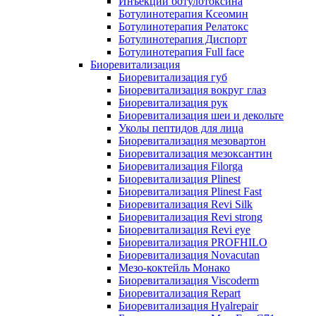
Инъекции ботулотоксина
Ботулинотерапия Ксеомин
Ботулинотерапия Релатокс
Ботулинотерапия Диспорт
Ботулинотерапия Full face
Биоревитализация
Биоревитализация губ
Биоревитализация вокруг глаз
Биоревитализация рук
Биоревитализация шеи и декольте
Уколы пептидов для лица
Биоревитализация мезовартон
Биоревитализация мезоксантин
Биоревитализация Filorga
Биоревитализация Plinest
Биоревитализация Plinest Fast
Биоревитализация Revi Silk
Биоревитализация Revi strong
Биоревитализация Revi eye
Биоревитализация PROFHILO
Биоревитализация Novacutan
Мезо-коктейль Монако
Биоревитализация Viscoderm
Биоревитализация Repart
Биоревитализация Hyalrepair