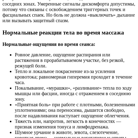
соседних зонах. Умеренные сигналы дискомфорта допустимы,
потому что связаны с освобождением триггерных точек и
фасциальных спаек. Но боль не должна «выключать» дыхание
или вызывать защитный спазм.
Нормальные реакции тела во время массажа
Нормальные ощущения во время сеанса:
Ровное давление, ощущение распирания или
растяжения в прорабатываемом участке, без резкой,
режущей боли.
Тепло и локальное покраснение из‑за усиления
кровотока; равномерная гиперемия проходит в течение
часа.
Покалывание, «мурашки», «разливание» тепла по ходу
мышцы или фасции, иногда с отражением в соседнюю
зону.
«Приятная боль» при работе с плотными, болезненными
уплотнениями; она переносима, дышится свободно,
после надавливания наступает ощущение облегчения.
Тяжесть или, напротив, легкость в конечностях —
признак изменения тонуса и лимфодренажа.
Шумное урчание в животе, зевота, слезотечение,
короткая дрема — нормальные вегетативные ответы