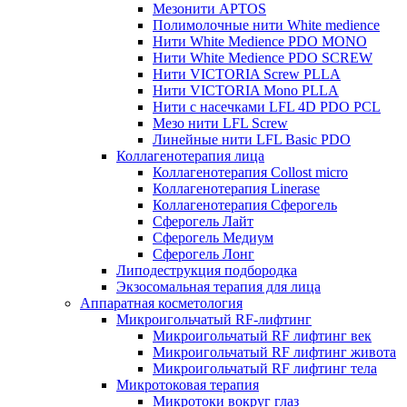
Мезонити APTOS
Полимолочные нити White medience
Нити White Medience PDO MONO
Нити White Medience PDO SCREW
Нити VICTORIA Screw PLLA
Нити VICTORIA Mono PLLA
Нити с насечками LFL 4D PDO PCL
Мезо нити LFL Screw
Линейные нити LFL Basic PDO
Коллагенотерапия лица
Коллагенотерапия Collost micro
Коллагенотерапия Linerase
Коллагенотерапия Сферогель
Сферогель Лайт
Сферогель Медиум
Сферогель Лонг
Липодеструкция подбородка
Экзосомальная терапия для лица
Аппаратная косметология
Микроигольчатый RF-лифтинг
Микроигольчатый RF лифтинг век
Микроигольчатый RF лифтинг живота
Микроигольчатый RF лифтинг тела
Микротоковая терапия
Микротоки вокруг глаз