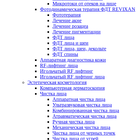
Микротоки от отеков на лице
Фотодинамическая терапия ФДТ REVIXAN
Фототерапия
Лечение акне
Лечение розацеа
Лечение пигментации
ФДТ лица
ФДТ лица и шеи
ФДТ лица, шеи, декольте
ФДТ спины
Аппаратная диагностика кожи
RF-лифтинг лица
Игольчатый RF лифтинг
Игольчатый RF лифтинг лица
Эстетическая косметология
Компьютерная дерматоскопия
Чистка лица
Аппаратная чистка лица
Ультразвуковая чистка лица
Комбинированная чистка лица
Атравматическая чистка лица
Ручная чистка лица
Механическая чистка лица
Чистка лица от черных точек
Чистка лица от угрей