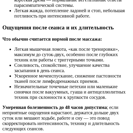
парасимпатической системы.
Легкая жажда, потепление ладоней и стоп, небольшая
потливость при интенсивной работе.
Ощущения после сеанса и их длительность
Что обычно считается нормой после массажа:
Легкая мышечная ломота, «как после тренировки»,
максимум до суток‑двух, особенно после глубоких
техник или работы с триггерными точками.
Сонливость, спокойствие, улучшение качества
засыпания в день сеанса.
Ускоренное мочеиспускание, снижение пастозности
тканей после лимфодренажных приемов.
Незначительные точечные петехии или маленькие
синячки после вакуумных, гуаша и антицеллюлитных
техник при склонности к хрупкости сосудов.
Умеренная болезненность до 48 часов допустима
; если
неприятные ощущения нарастают, держатся дольше двух
суток или мешают ходьбе, работе и сну — это повод
скорректировать интенсивность, технику и длительность
следующих сеансов.