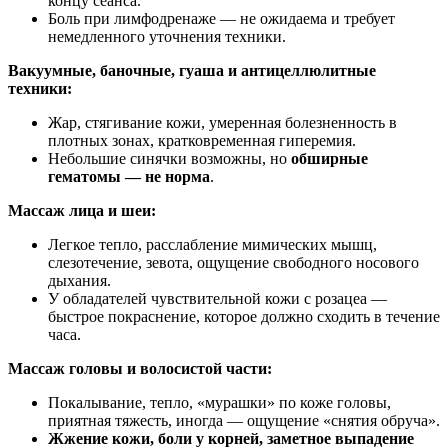
концу сеанса.
Боль при лимфодренаже — не ожидаема и требует
немедленного уточнения техники.
Вакуумные, баночные, гуаша и антицеллюлитные
техники:
Жар, стягивание кожи, умеренная болезненность в
плотных зонах, кратковременная гиперемия.
Небольшие синячки возможны, но
обширные
гематомы — не норма
.
Массаж лица и шеи:
Легкое тепло, расслабление мимических мышц,
слезотечение, зевота, ощущение свободного носового
дыхания.
У обладателей чувствительной кожи с розацеа —
быстрое покраснение, которое должно сходить в течение
часа.
Массаж головы и волосистой части:
Покалывание, тепло, «мурашки» по коже головы,
приятная тяжесть, иногда — ощущение «снятия обруча».
Жжение кожи, боли у корней, заметное выпадение