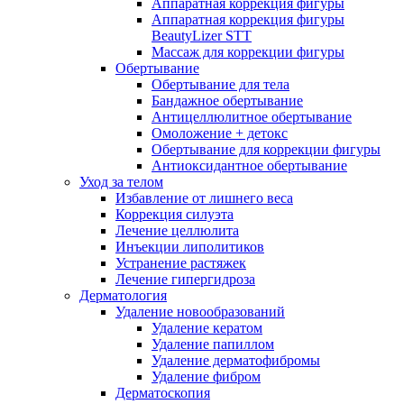
Аппаратная коррекция фигуры
Аппаратная коррекция фигуры
BeautyLizer STT
Массаж для коррекции фигуры
Обертывание
Обертывание для тела
Бандажное обертывание
Антицеллюлитное обертывание
Омоложение + детокс
Обертывание для коррекции фигуры
Антиоксидантное обертывание
Уход за телом
Избавление от лишнего веса
Коррекция силуэта
Лечение целлюлита
Инъекции липолитиков
Устранение растяжек
Лечение гипергидроза
Дерматология
Удаление новообразований
Удаление кератом
Удаление папиллом
Удаление дерматофибромы
Удаление фибром
Дерматоскопия