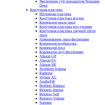
Увеличение губ препаратом Neuramis
Deep
Контурная пластика
Интимная пластика
Контурная пластика ягодиц
Коррекция овала лица
Контурная пластика под глазами
Контурная пластика средней трети
лица
Армирование лица филлерами
Коррекция подбородка
Коррекция носа
Коррекция скул филлерами
Aliaxin GP
Aliaxin EV
Aliaxin SR
Juvederm Voluma
Radiesse
Stylage XL
AestheFill
Belotero Balance
Belotero Intense
Belotero Soft
Belotero Volume
Soprano