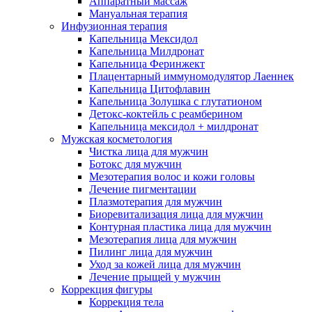
Аппаратный массаж
Мануальная терапия
Инфузионная терапия
Капельница Мексидол
Капельница Милдронат
Капельница Феринжект
Плацентарный иммуномодулятор Лаеннек
Капельница Цитофлавин
Капельница Золушка с глутатионом
Детокс-коктейль с реамберином
Капельница мексидол + милдронат
Мужская косметология
Чистка лица для мужчин
Ботокс для мужчин
Мезотерапия волос и кожи головы
Лечение пигментации
Плазмотерапия для мужчин
Биоревитализация лица для мужчин
Контурная пластика лица для мужчин
Мезотерапия лица для мужчин
Пилинг лица для мужчин
Уход за кожей лица для мужчин
Лечение прыщей у мужчин
Коррекция фигуры
Коррекция тела