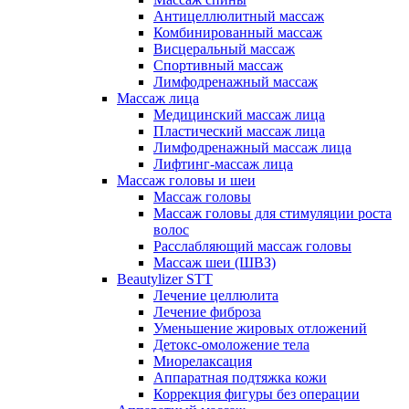
Антицеллюлитный массаж
Комбинированный массаж
Висцеральный массаж
Спортивный массаж
Лимфодренажный массаж
Массаж лица
Медицинский массаж лица
Пластический массаж лица
Лимфодренажный массаж лица
Лифтинг-массаж лица
Массаж головы и шеи
Массаж головы
Массаж головы для стимуляции роста
волос
Расслабляющий массаж головы
Массаж шеи (ШВЗ)
Beautylizer STT
Лечение целлюлита
Лечение фиброза
Уменьшение жировых отложений
Детокс-омоложение тела
Миорелаксация
Аппаратная подтяжка кожи
Коррекция фигуры без операции