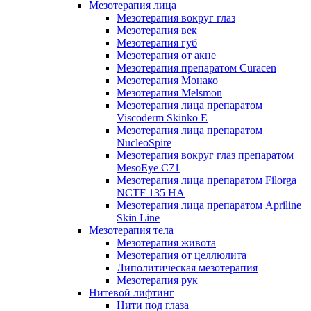
Мезотерапия лица
Мезотерапия вокруг глаз
Мезотерапия век
Мезотерапия губ
Мезотерапия от акне
Мезотерапия препаратом Curacen
Мезотерапия Монако
Мезотерапия Melsmon
Мезотерапия лица препаратом
Viscoderm Skinko E
Мезотерапия лица препаратом
NucleoSpire
Мезотерапия вокруг глаз препаратом
MesoEye С71
Мезотерапия лица препаратом Filorga
NCTF 135 HA
Мезотерапия лица препаратом Apriline
Skin Line
Мезотерапия тела
Мезотерапия живота
Мезотерапия от целлюлита
Липолитическая мезотерапия
Мезотерапия рук
Нитевой лифтинг
Нити под глаза