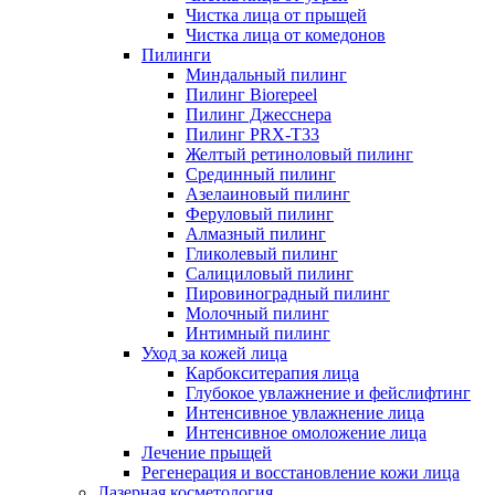
Чистка лица от прыщей
Чистка лица от комедонов
Пилинги
Миндальный пилинг
Пилинг Biorepeel
Пилинг Джесснера
Пилинг PRX-T33
Желтый ретиноловый пилинг
Срединный пилинг
Азелаиновый пилинг
Феруловый пилинг
Алмазный пилинг
Гликолевый пилинг
Салициловый пилинг
Пировиноградный пилинг
Молочный пилинг
Интимный пилинг
Уход за кожей лица
Карбокситерапия лица
Глубокое увлажнение и фейслифтинг
Интенсивное увлажнение лица
Интенсивное омоложение лица
Лечение прыщей
Регенерация и восстановление кожи лица
Лазерная косметология