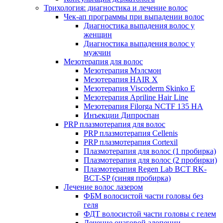
Трихология: диагностика и лечение волос
Чек-ап программы при выпадении волос
Диагностика выпадения волос у
женщин
Диагностика выпадения волос у
мужчин
Мезотерапия для волос
Мезотерапия Мэлсмон
Мезотерапия HAIR X
Мезотерапия Viscoderm Skinko E
Мезотерапия Apriline Hair Line
Мезотерапия Filorga NCTF 135 HA
Инъекции Дипроспан
PRP плазмотерапия для волос
PRP плазмотерапия Cellenis
PRP плазмотерапия Cortexil
Плазмотерапия для волос (1 пробирка)
Плазмотерапия для волос (2 пробирки)
Плазмотерапия Regen Lab BCT RK-
BCT-SP (синяя пробирка)
Лечение волос лазером
ФБМ волосистой части головы без
геля
ФДТ волосистой части головы с гелем
Лечение очаговой алопеции