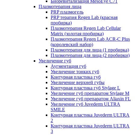
Биоревитализация MesoEye C71
Плазмотерапия лица
PRP плазмогель
PRP терапия Regen Lab (красная
пробирка)
Плазмотерапия Regen Lab Cellular
Matrix (золотая пробирка)
Плазмотерапия Regen Lab ACR-C Plus
(королевский набор)
Плазмотерапия для лица (1 пробирка)
Плазмотерапия для лица (2 пробирки)
Увеличение губ
Аугментация губ
Увеличение тонких губ
Контурная пластика губ
Увеличение верхней губы
Контурная пластика губ Stylage L
Увеличение губ препаратом Stylage M
Увеличение губ препаратом Aliaxin FL
Увеличение губ Juvederm ULTRA
SMILE
Контурная пластика Juvederm ULTRA
2
Контурная пластика Juvederm ULTRA
3