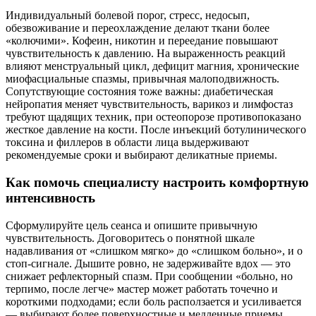
Индивидуальный болевой порог, стресс, недосып,
обезвоживание и переохлаждение делают ткани более
«колючими». Кофеин, никотин и переедание повышают
чувствительность к давлению. На выраженность реакций
влияют менструальный цикл, дефицит магния, хронические
миофасциальные спазмы, привычная малоподвижность.
Сопутствующие состояния тоже важны: диабетическая
нейропатия меняет чувствительность, варикоз и лимфостаз
требуют щадящих техник, при остеопорозе противопоказано
жесткое давление на кости. После инъекций ботулинического
токсина и филлеров в области лица выдерживают
рекомендуемые сроки и выбирают деликатные приемы.
Как помочь специалисту настроить комфортную
интенсивность
Сформулируйте цель сеанса и опишите привычную
чувствительность. Договоритесь о понятной шкале
надавливания от «слишком мягко» до «слишком больно», и о
стоп-сигнале. Дышите ровно, не задерживайте вдох — это
снижает рефлекторный спазм. При сообщении «больно, но
терпимо, после легче» мастер может работать точечно и
короткими подходами; если боль расползается и усиливается
— выбирают более поверхностные и медленные приемы.