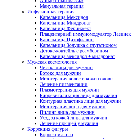
Аппаратный массаж
Мануальная терапия
Инфузионная терапия
Капельница Мексидол
Капельница Милдронат
Капельница Феринжект
Плацентарный иммуномодулятор Лаеннек
Капельница Цитофлавин
Капельница Золушка с глутатионом
Детокс-коктейль с реамберином
Капельница мексидол + милдронат
Мужская косметология
Чистка лица для мужчин
Ботокс для мужчин
Мезотерапия волос и кожи головы
Лечение пигментации
Плазмотерапия для мужчин
Биоревитализация лица для мужчин
Контурная пластика лица для мужчин
Мезотерапия лица для мужчин
Пилинг лица для мужчин
Уход за кожей лица для мужчин
Лечение прыщей у мужчин
Коррекция фигуры
Коррекция тела