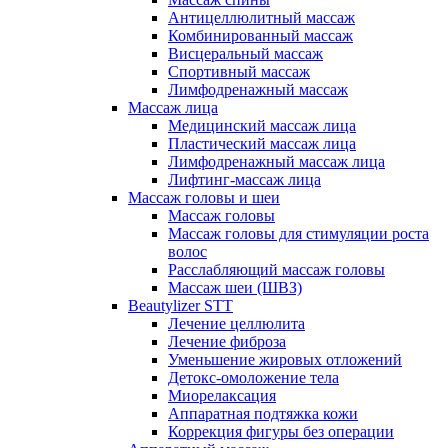
Антицеллюлитный массаж
Комбинированный массаж
Висцеральный массаж
Спортивный массаж
Лимфодренажный массаж
Массаж лица
Медицинский массаж лица
Пластический массаж лица
Лимфодренажный массаж лица
Лифтинг-массаж лица
Массаж головы и шеи
Массаж головы
Массаж головы для стимуляции роста
волос
Расслабляющий массаж головы
Массаж шеи (ШВЗ)
Beautylizer STT
Лечение целлюлита
Лечение фиброза
Уменьшение жировых отложений
Детокс-омоложение тела
Миорелаксация
Аппаратная подтяжка кожи
Коррекция фигуры без операции