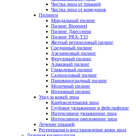
Чистка лица от прыщей
Чистка лица от комедонов
Пилинги
Миндальный пилинг
Пилинг Biorepeel
Пилинг Джесснера
Пилинг PRX-T33
Желтый ретиноловый пилинг
Срединный пилинг
Азелаиновый пилинг
Феруловый пилинг
Алмазный пилинг
Гликолевый пилинг
Салициловый пилинг
Пировиноградный пилинг
Молочный пилинг
Интимный пилинг
Уход за кожей лица
Карбокситерапия лица
Глубокое увлажнение и фейслифтинг
Интенсивное увлажнение лица
Интенсивное омоложение лица
Лечение прыщей
Регенерация и восстановление кожи лица
Лазерная косметология