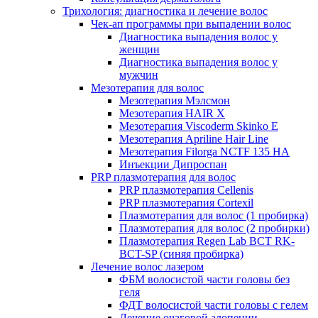
Трихология: диагностика и лечение волос
Чек-ап программы при выпадении волос
Диагностика выпадения волос у
женщин
Диагностика выпадения волос у
мужчин
Мезотерапия для волос
Мезотерапия Мэлсмон
Мезотерапия HAIR X
Мезотерапия Viscoderm Skinko E
Мезотерапия Apriline Hair Line
Мезотерапия Filorga NCTF 135 HA
Инъекции Дипроспан
PRP плазмотерапия для волос
PRP плазмотерапия Cellenis
PRP плазмотерапия Cortexil
Плазмотерапия для волос (1 пробирка)
Плазмотерапия для волос (2 пробирки)
Плазмотерапия Regen Lab BCT RK-
BCT-SP (синяя пробирка)
Лечение волос лазером
ФБМ волосистой части головы без
геля
ФДТ волосистой части головы с гелем
Лечение очаговой алопеции