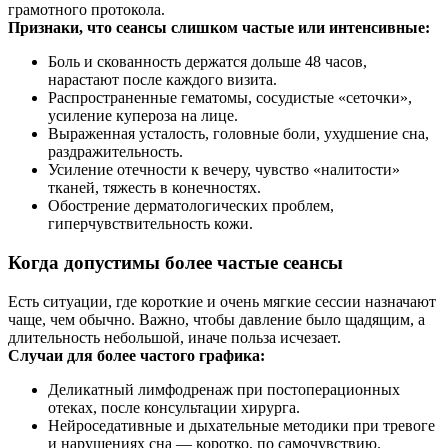
грамотного протокола.
Признаки, что сеансы слишком частые или интенсивные:
Боль и скованность держатся дольше 48 часов,
нарастают после каждого визита.
Распространенные гематомы, сосудистые «сеточки»,
усиление купероза на лице.
Выраженная усталость, головные боли, ухудшение сна,
раздражительность.
Усиление отечности к вечеру, чувство «налитости»
тканей, тяжесть в конечностях.
Обострение дерматологических проблем,
гиперчувствительность кожи.
Когда допустимы более частые сеансы
Есть ситуации, где короткие и очень мягкие сессии назначают
чаще, чем обычно. Важно, чтобы давление было щадящим, а
длительность небольшой, иначе польза исчезает.
Случаи для более частого графика:
Деликатный лимфодренаж при постоперационных
отеках, после консультации хирурга.
Нейроседативные и дыхательные методики при тревоге
и нарушениях сна — коротко, по самочувствию.