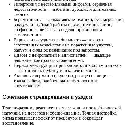
Гипертония с нестабильными цифрами, сердечная
недостаточность — избегать глубоких и длительных
сеансов.
Беременность — только мягкие техники, без нагревания,
вакуума и глубокой работы на животе и пояснице;
график не чаще 1 раза в неделю при хорошем
самочувствии.
Варикоз и сосудистая лабильность — никаких
агрессивных воздействий на пораженные участки,
вакуум и сильное разминание под запретом.
Диабет с нейропатией и ангиопатией — щадящее
давление, контроль состояния кожи.
Период менструации при склонности к болям и отекам
— ограничить глубину и исключить живот.
Активные дерматозы, купероз, розацеа на лице —
только работа, одобренная дерматологом и
косметологом.
Сочетание с тренировками и уходом
Тело по-разному реагирует на массаж до и после физической
нагрузки, на перегрев и обезвоживание. Точная настройка
ритма повышает эффект от процедуры и сокращает
восстановление.