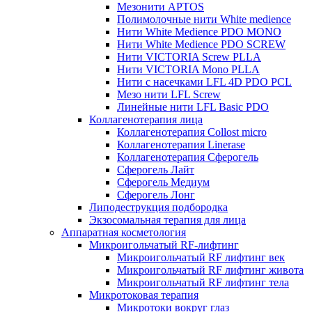
Мезонити APTOS
Полимолочные нити White medience
Нити White Medience PDO MONO
Нити White Medience PDO SCREW
Нити VICTORIA Screw PLLA
Нити VICTORIA Mono PLLA
Нити с насечками LFL 4D PDO PCL
Мезо нити LFL Screw
Линейные нити LFL Basic PDO
Коллагенотерапия лица
Коллагенотерапия Collost micro
Коллагенотерапия Linerase
Коллагенотерапия Сферогель
Сферогель Лайт
Сферогель Медиум
Сферогель Лонг
Липодеструкция подбородка
Экзосомальная терапия для лица
Аппаратная косметология
Микроигольчатый RF-лифтинг
Микроигольчатый RF лифтинг век
Микроигольчатый RF лифтинг живота
Микроигольчатый RF лифтинг тела
Микротоковая терапия
Микротоки вокруг глаз