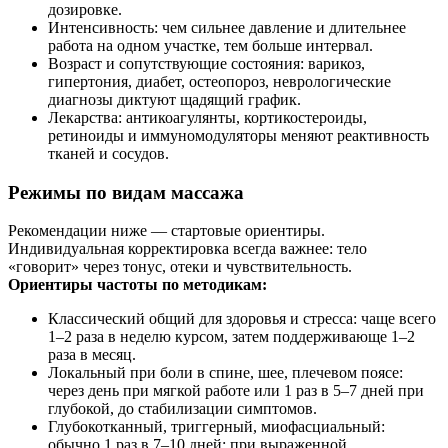
дозировке.
Интенсивность: чем сильнее давление и длительнее
работа на одном участке, тем больше интервал.
Возраст и сопутствующие состояния: варикоз,
гипертония, диабет, остеопороз, неврологические
диагнозы диктуют щадящий график.
Лекарства: антикоагулянты, кортикостероиды,
ретиноиды и иммуномодуляторы меняют реактивность
тканей и сосудов.
Режимы по видам массажа
Рекомендации ниже — стартовые ориентиры.
Индивидуальная корректировка всегда важнее: тело
«говорит» через тонус, отеки и чувствительность.
Ориентиры частоты по методикам:
Классический общий для здоровья и стресса: чаще всего
1–2 раза в неделю курсом, затем поддерживающе 1–2
раза в месяц.
Локальный при боли в спине, шее, плечевом поясе:
через день при мягкой работе или 1 раз в 5–7 дней при
глубокой, до стабилизации симптомов.
Глубокотканный, триггерный, миофасциальный:
обычно 1 раз в 7–10 дней; при выраженной