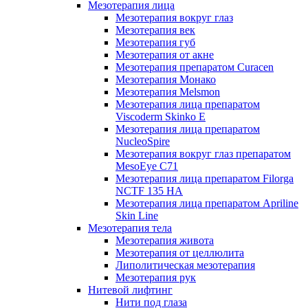
Мезотерапия лица
Мезотерапия вокруг глаз
Мезотерапия век
Мезотерапия губ
Мезотерапия от акне
Мезотерапия препаратом Curacen
Мезотерапия Монако
Мезотерапия Melsmon
Мезотерапия лица препаратом
Viscoderm Skinko E
Мезотерапия лица препаратом
NucleoSpire
Мезотерапия вокруг глаз препаратом
MesoEye С71
Мезотерапия лица препаратом Filorga
NCTF 135 HA
Мезотерапия лица препаратом Apriline
Skin Line
Мезотерапия тела
Мезотерапия живота
Мезотерапия от целлюлита
Липолитическая мезотерапия
Мезотерапия рук
Нитевой лифтинг
Нити под глаза