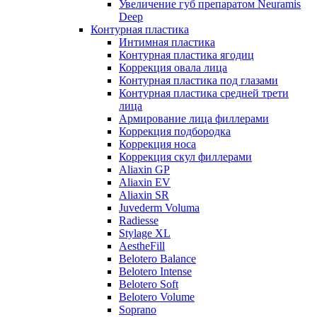
Увеличение губ препаратом Neuramis
Deep
Контурная пластика
Интимная пластика
Контурная пластика ягодиц
Коррекция овала лица
Контурная пластика под глазами
Контурная пластика средней трети
лица
Армирование лица филлерами
Коррекция подбородка
Коррекция носа
Коррекция скул филлерами
Aliaxin GP
Aliaxin EV
Aliaxin SR
Juvederm Voluma
Radiesse
Stylage XL
AestheFill
Belotero Balance
Belotero Intense
Belotero Soft
Belotero Volume
Soprano