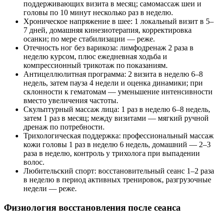
поддерживающих визита в месяц; самомассаж шеи и
головы по 10 минут несколько раз в неделю.
Хроническое напряжение в шее: 1 локальный визит в 5–
7 дней, домашняя кинезиотерапия, корректировка
осанки; по мере стабилизации — реже.
Отечность ног без варикоза: лимфодренаж 2 раза в
неделю курсом, плюс ежедневная ходьба и
компрессионный трикотаж по показаниям.
Антицеллюлитная программа: 2 визита в неделю 6–8
недель, затем пауза 4 недели и оценка динамики; при
склонности к гематомам — уменьшение интенсивности
вместо увеличения частоты.
Скульптурный массаж лица: 1 раз в неделю 6–8 недель,
затем 1 раз в месяц; между визитами — мягкий ручной
дренаж по потребности.
Трихологическая поддержка: профессиональный массаж
кожи головы 1 раз в неделю 6 недель, домашний — 2–3
раза в неделю, контроль у трихолога при выпадении
волос.
Любительский спорт: восстановительный сеанс 1–2 раза
в неделю в период активных тренировок, разгрузочные
недели — реже.
Физиология восстановления после сеанса