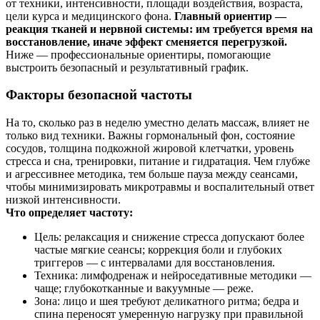
от техники, интенсивности, площади воздействия, возраста,
цели курса и медицинского фона.
Главный ориентир —
реакция тканей и нервной системы: им требуется время на
восстановление, иначе эффект сменяется перегрузкой.
Ниже — профессиональные ориентиры, помогающие
выстроить безопасный и результативный график.
Факторы безопасной частоты
На то, сколько раз в неделю уместно делать массаж, влияет не
только вид техники. Важны гормональный фон, состояние
сосудов, толщина подкожной жировой клетчатки, уровень
стресса и сна, тренировки, питание и гидратация. Чем глубже
и агрессивнее методика, тем больше пауза между сеансами,
чтобы минимизировать микротравмы и воспалительный ответ
низкой интенсивности.
Что определяет частоту:
Цель: релаксация и снижение стресса допускают более
частые мягкие сеансы; коррекция боли и глубоких
триггеров — с интервалами для восстановления.
Техника: лимфодренаж и нейроседативные методики —
чаще; глубокотканные и вакуумные — реже.
Зона: лицо и шея требуют деликатного ритма; бедра и
спина переносят умеренную нагрузку при правильной