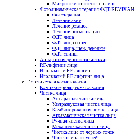
Микротоки от отеков на лице
Фотодинамическая терапия ФДТ REVIXAN
Фототерапия
Лечение акне
Лечение розацеа
Лечение пигментации
ФДТ лица
ФДТ лица и шеи
ФДТ лица, шеи, декольте
ФДТ спины
Аппаратная диагностика кожи
RF-лифтинг лица
Игольчатый RF лифтинг
Игольчатый RF лифтинг лица
Эстетическая косметология
Компьютерная дерматоскопия
Чистка лица
Аппаратная чистка лица
Ультразвуковая чистка лица
Комбинированная чистка лица
Атравматическая чистка лица
Ручная чистка лица
Механическая чистка лица
Чистка лица от черных точек
Чистка лица от угрей