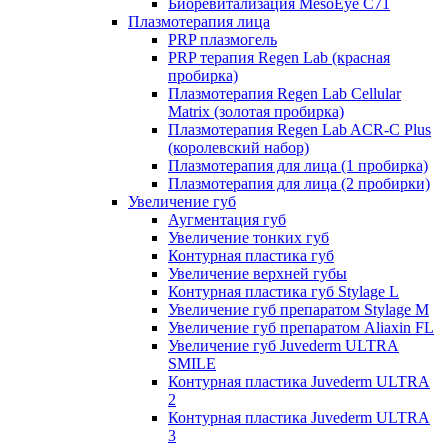
Биоревитализация MesoEye C71
Плазмотерапия лица
PRP плазмогель
PRP терапия Regen Lab (красная
пробирка)
Плазмотерапия Regen Lab Cellular
Matrix (золотая пробирка)
Плазмотерапия Regen Lab ACR-C Plus
(королевский набор)
Плазмотерапия для лица (1 пробирка)
Плазмотерапия для лица (2 пробирки)
Увеличение губ
Аугментация губ
Увеличение тонких губ
Контурная пластика губ
Увеличение верхней губы
Контурная пластика губ Stylage L
Увеличение губ препаратом Stylage M
Увеличение губ препаратом Aliaxin FL
Увеличение губ Juvederm ULTRA
SMILE
Контурная пластика Juvederm ULTRA
2
Контурная пластика Juvederm ULTRA
3