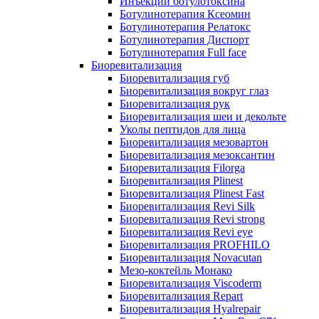
Инъекции ботулотоксина
Ботулинотерапия Ксеомин
Ботулинотерапия Релатокс
Ботулинотерапия Диспорт
Ботулинотерапия Full face
Биоревитализация
Биоревитализация губ
Биоревитализация вокруг глаз
Биоревитализация рук
Биоревитализация шеи и декольте
Уколы пептидов для лица
Биоревитализация мезовартон
Биоревитализация мезоксантин
Биоревитализация Filorga
Биоревитализация Plinest
Биоревитализация Plinest Fast
Биоревитализация Revi Silk
Биоревитализация Revi strong
Биоревитализация Revi eye
Биоревитализация PROFHILO
Биоревитализация Novacutan
Мезо-коктейль Монако
Биоревитализация Viscoderm
Биоревитализация Repart
Биоревитализация Hyalrepair