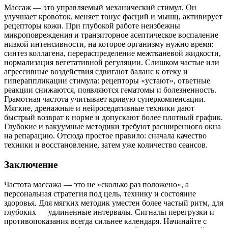
Массаж — это управляемый механический стимул. Он
улучшает кровоток, меняет тонус фасций и мышц, активирует
рецепторы кожи. При глубокой работе неизбежны
микроповреждения и транзиторное асептическое воспаление
низкой интенсивности, на которое организму нужно время:
синтез коллагена, перераспределение межтканевой жидкости,
нормализация вегетативной регуляции. Слишком частые или
агрессивные воздействия сдвигают баланс к отеку и
гипераппликации стимула: рецепторы «устают», ответные
реакции снижаются, появляются гематомы и болезненность.
Грамотная частота учитывает кривую суперкомпенсации.
Мягкие, дренажные и нейроседативные техники дают
быстрый возврат к норме и допускают более плотный график.
Глубокие и вакуумные методики требуют расширенного окна
на репарацию. Отсюда простое правило: сначала качество
техники и восстановление, затем уже количество сеансов.
Заключение
Частота массажа — это не «сколько раз положено», а
персональная стратегия под цель, технику и состояние
здоровья. Для мягких методик уместен более частый ритм, для
глубоких — удлиненные интервалы. Сигналы перегрузки и
противопоказания всегда сильнее календаря. Начинайте с