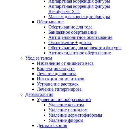
Аппаратная коррекция фигуры
Аппаратная коррекция фигуры
BeautyLizer STT
Массаж для коррекции фигуры
Обертывание
Обертывание для тела
Бандажное обертывание
Антицеллюлитное обертывание
Омоложение + детокс
Обертывание для коррекции фигуры
Антиоксидантное обертывание
Уход за телом
Избавление от лишнего веса
Коррекция силуэта
Лечение целлюлита
Инъекции липолитиков
Устранение растяжек
Лечение гипергидроза
Дерматология
Удаление новообразований
Удаление кератом
Удаление папиллом
Удаление дерматофибромы
Удаление фибром
Дерматоскопия