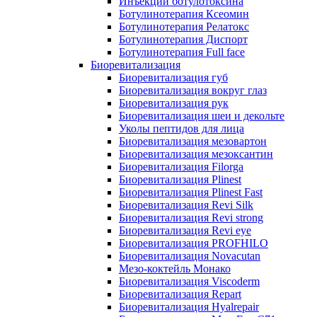
Инъекции ботулотоксина
Ботулинотерапия Ксеомин
Ботулинотерапия Релатокс
Ботулинотерапия Диспорт
Ботулинотерапия Full face
Биоревитализация
Биоревитализация губ
Биоревитализация вокруг глаз
Биоревитализация рук
Биоревитализация шеи и декольте
Уколы пептидов для лица
Биоревитализация мезовартон
Биоревитализация мезоксантин
Биоревитализация Filorga
Биоревитализация Plinest
Биоревитализация Plinest Fast
Биоревитализация Revi Silk
Биоревитализация Revi strong
Биоревитализация Revi eye
Биоревитализация PROFHILO
Биоревитализация Novacutan
Мезо-коктейль Монако
Биоревитализация Viscoderm
Биоревитализация Repart
Биоревитализация Hyalrepair