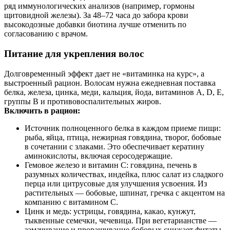
ряд иммунологических анализов (например, гормоны
щитовидной железы). За 48–72 часа до забора крови
высокодозные добавки биотина лучше отменить по
согласованию с врачом.
Питание для укрепления волос
Долговременный эффект дает не «витаминка на курс», а
выстроенный рацион. Волосам нужна ежедневная поставка
белка, железа, цинка, меди, кальция, йода, витаминов A, D, E,
группы B и противовоспалительных жиров.
Включить в рацион:
Источник полноценного белка в каждом приеме пищи:
рыба, яйца, птица, нежирная говядина, творог, бобовые
в сочетании с злаками. Это обеспечивает кератину
аминокислоты, включая серосодержащие.
Гемовое железо и витамин C: говядина, печень в
разумных количествах, индейка, плюс салат из сладкого
перца или цитрусовые для улучшения усвоения. Из
растительных — бобовые, шпинат, гречка с акцентом на
компанию с витамином C.
Цинк и медь: устрицы, говядина, какао, кунжут,
тыквенные семечки, чечевица. При вегетарианстве —
замачивание и проращивание бобовых снижает фитаты