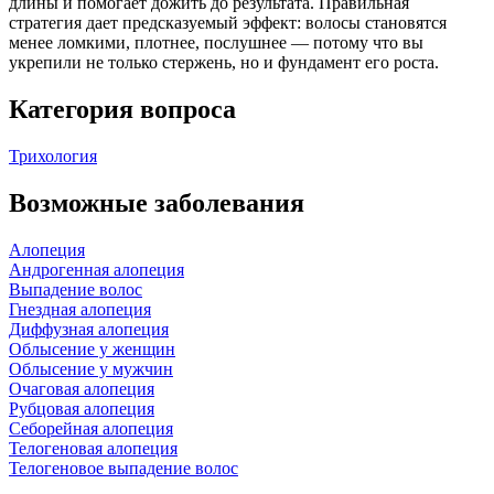
длины и помогает дожить до результата. Правильная
стратегия дает предсказуемый эффект: волосы становятся
менее ломкими, плотнее, послушнее — потому что вы
укрепили не только стержень, но и фундамент его роста.
Категория вопроса
Трихология
Возможные заболевания
Алопеция
Андрогенная алопеция
Выпадение волос
Гнездная алопеция
Диффузная алопеция
Облысение у женщин
Облысение у мужчин
Очаговая алопеция
Рубцовая алопеция
Себорейная алопеция
Телогеновая алопеция
Телогеновое выпадение волос