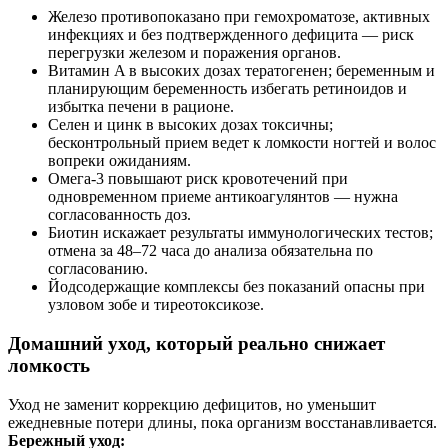
Железо противопоказано при гемохроматозе, активных
инфекциях и без подтвержденного дефицита — риск
перегрузки железом и поражения органов.
Витамин A в высоких дозах тератогенен; беременным и
планирующим беременность избегать ретиноидов и
избытка печени в рационе.
Селен и цинк в высоких дозах токсичны;
бесконтрольный прием ведет к ломкости ногтей и волос
вопреки ожиданиям.
Омега‑3 повышают риск кровотечений при
одновременном приеме антикоагулянтов — нужна
согласованность доз.
Биотин искажает результаты иммунологических тестов;
отмена за 48–72 часа до анализа обязательна по
согласованию.
Йодсодержащие комплексы без показаний опасны при
узловом зобе и тиреотоксикозе.
Домашний уход, который реально снижает
ломкость
Уход не заменит коррекцию дефицитов, но уменьшит
ежедневные потери длины, пока организм восстанавливается.
Бережный уход: