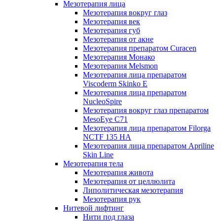
Мезотерапия лица
Мезотерапия вокруг глаз
Мезотерапия век
Мезотерапия губ
Мезотерапия от акне
Мезотерапия препаратом Curacen
Мезотерапия Монако
Мезотерапия Melsmon
Мезотерапия лица препаратом
Viscoderm Skinko E
Мезотерапия лица препаратом
NucleoSpire
Мезотерапия вокруг глаз препаратом
MesoEye С71
Мезотерапия лица препаратом Filorga
NCTF 135 HA
Мезотерапия лица препаратом Apriline
Skin Line
Мезотерапия тела
Мезотерапия живота
Мезотерапия от целлюлита
Липолитическая мезотерапия
Мезотерапия рук
Нитевой лифтинг
Нити под глаза