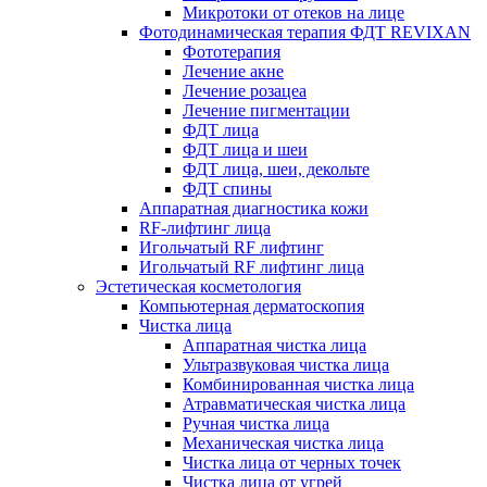
Микротоки от отеков на лице
Фотодинамическая терапия ФДТ REVIXAN
Фототерапия
Лечение акне
Лечение розацеа
Лечение пигментации
ФДТ лица
ФДТ лица и шеи
ФДТ лица, шеи, декольте
ФДТ спины
Аппаратная диагностика кожи
RF-лифтинг лица
Игольчатый RF лифтинг
Игольчатый RF лифтинг лица
Эстетическая косметология
Компьютерная дерматоскопия
Чистка лица
Аппаратная чистка лица
Ультразвуковая чистка лица
Комбинированная чистка лица
Атравматическая чистка лица
Ручная чистка лица
Механическая чистка лица
Чистка лица от черных точек
Чистка лица от угрей