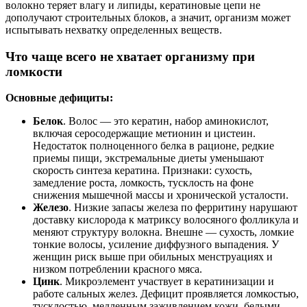
волокно теряет влагу и липиды, кератиновые цепи не
дополучают строительных блоков, а значит, организм может
испытывать нехватку определенных веществ.
Что чаще всего не хватает организму при
ломкости
Основные дефициты:
Белок
. Волос — это кератин, набор аминокислот,
включая серосодержащие метионин и цистеин.
Недостаток полноценного белка в рационе, редкие
приемы пищи, экстремальные диеты уменьшают
скорость синтеза кератина. Признаки: сухость,
замедление роста, ломкость, тусклость на фоне
снижения мышечной массы и хронической усталости.
Железо
. Низкие запасы железа по ферритину нарушают
доставку кислорода к матриксу волосяного фолликула и
меняют структуру волокна. Внешне — сухость, ломкие
тонкие волосы, усиление диффузного выпадения. У
женщин риск выше при обильных менструациях и
низком потреблении красного мяса.
Цинк
. Микроэлемент участвует в кератинизации и
работе сальных желез. Дефицит проявляется ломкостью,
тусклостью, медленным заживлением кожи, белыми