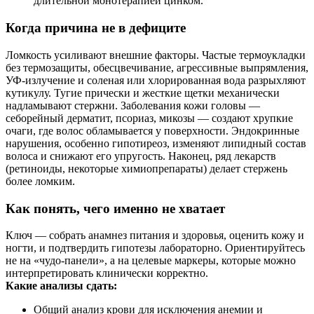
длительной монотерапией цинком.
Когда причина не в дефиците
Ломкость усиливают внешние факторы. Частые термоукладки
без термозащиты, обесцвечивание, агрессивные выпрямления,
УФ‑излучение и соленая или хлорированная вода разрыхляют
кутикулу. Тугие прически и жесткие щетки механически
надламывают стержни. Заболевания кожи головы —
себорейный дерматит, псориаз, микозы — создают хрупкие
очаги, где волос обламывается у поверхности. Эндокринные
нарушения, особенно гипотиреоз, изменяют липидный состав
волоса и снижают его упругость. Наконец, ряд лекарств
(ретиноиды, некоторые химиопрепараты) делает стержень
более ломким.
Как понять, чего именно не хватает
Ключ — собрать анамнез питания и здоровья, оценить кожу и
ногти, и подтвердить гипотезы лабораторно. Ориентируйтесь
не на «чудо‑панели», а на целевые маркеры, которые можно
интерпретировать клинически корректно.
Какие анализы сдать:
Общий анализ крови для исключения анемии и