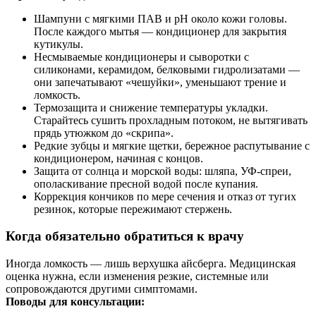
Шампуни с мягкими ПАВ и pH около кожи головы.
После каждого мытья — кондиционер для закрытия
кутикулы.
Несмываемые кондиционеры и сыворотки с
силиконами, керамидом, белковыми гидролизатами —
они запечатывают «чешуйки», уменьшают трение и
ломкость.
Термозащита и снижение температуры укладки.
Старайтесь сушить прохладным потоком, не вытягивать
прядь утюжком до «скрипа».
Редкие зубцы и мягкие щетки, бережное распутывание с
кондиционером, начиная с концов.
Защита от солнца и морской воды: шляпа, УФ‑спреи,
ополаскивание пресной водой после купания.
Коррекция кончиков по мере сечения и отказ от тугих
резинок, которые пережимают стержень.
Когда обязательно обратиться к врачу
Иногда ломкость — лишь верхушка айсберга. Медицинская
оценка нужна, если изменения резкие, системные или
сопровождаются другими симптомами.
Поводы для консультации: