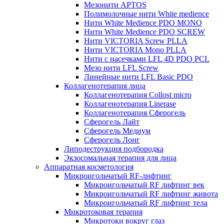
Мезонити APTOS
Полимолочные нити White medience
Нити White Medience PDO MONO
Нити White Medience PDO SCREW
Нити VICTORIA Screw PLLA
Нити VICTORIA Mono PLLA
Нити с насечками LFL 4D PDO PCL
Мезо нити LFL Screw
Линейные нити LFL Basic PDO
Коллагенотерапия лица
Коллагенотерапия Collost micro
Коллагенотерапия Linerase
Коллагенотерапия Сферогель
Сферогель Лайт
Сферогель Медиум
Сферогель Лонг
Липодеструкция подбородка
Экзосомальная терапия для лица
Аппаратная косметология
Микроигольчатый RF-лифтинг
Микроигольчатый RF лифтинг век
Микроигольчатый RF лифтинг живота
Микроигольчатый RF лифтинг тела
Микротоковая терапия
Микротоки вокруг глаз