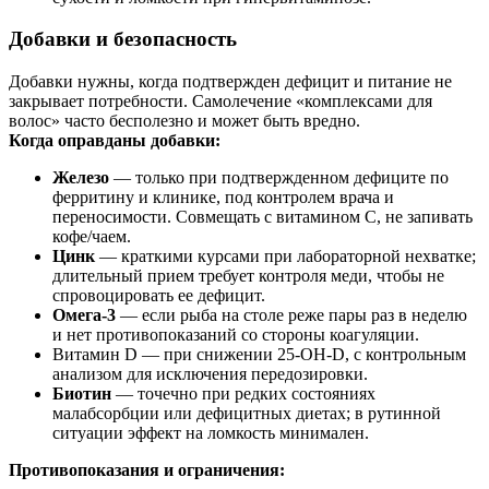
Добавки и безопасность
Добавки нужны, когда подтвержден дефицит и питание не
закрывает потребности. Самолечение «комплексами для
волос» часто бесполезно и может быть вредно.
Когда оправданы добавки:
Железо
— только при подтвержденном дефиците по
ферритину и клинике, под контролем врача и
переносимости. Совмещать с витамином C, не запивать
кофе/чаем.
Цинк
— краткими курсами при лабораторной нехватке;
длительный прием требует контроля меди, чтобы не
спровоцировать ее дефицит.
Омега‑3
— если рыба на столе реже пары раз в неделю
и нет противопоказаний со стороны коагуляции.
Витамин D — при снижении 25‑ОН‑D, с контрольным
анализом для исключения передозировки.
Биотин
— точечно при редких состояниях
малабсорбции или дефицитных диетах; в рутинной
ситуации эффект на ломкость минимален.
Противопоказания и ограничения: