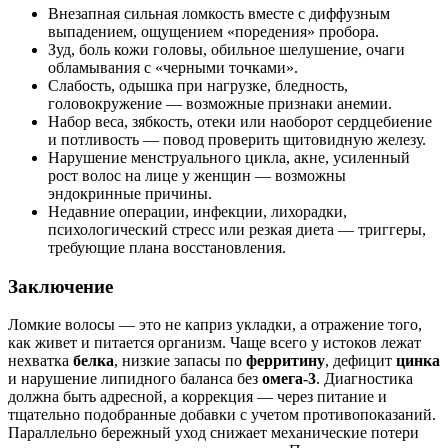
Внезапная сильная ломкость вместе с диффузным
выпадением, ощущением «поредения» пробора.
Зуд, боль кожи головы, обильное шелушение, очаги
обламывания с «черными точками».
Слабость, одышка при нагрузке, бледность,
головокружение — возможные признаки анемии.
Набор веса, зябкость, отеки или наоборот сердцебиение
и потливость — повод проверить щитовидную железу.
Нарушение менструального цикла, акне, усиленный
рост волос на лице у женщин — возможны
эндокринные причины.
Недавние операции, инфекции, лихорадки,
психологический стресс или резкая диета — триггеры,
требующие плана восстановления.
Заключение
Ломкие волосы — это не каприз укладки, а отражение того,
как живет и питается организм. Чаще всего у истоков лежат
нехватка
белка
, низкие запасы по
ферритину
, дефицит
цинка
и нарушение липидного баланса без
омега‑3
. Диагностика
должна быть адресной, а коррекция — через питание и
тщательно подобранные добавки с учетом противопоказаний.
Параллельно бережный уход снижает механические потери