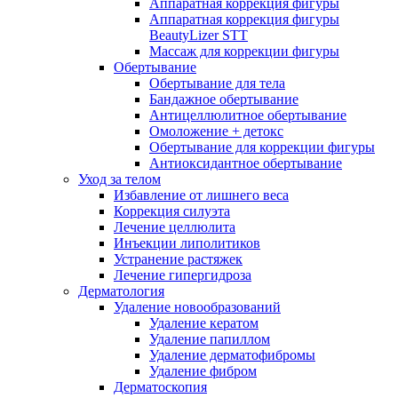
Аппаратная коррекция фигуры
Аппаратная коррекция фигуры
BeautyLizer STT
Массаж для коррекции фигуры
Обертывание
Обертывание для тела
Бандажное обертывание
Антицеллюлитное обертывание
Омоложение + детокс
Обертывание для коррекции фигуры
Антиоксидантное обертывание
Уход за телом
Избавление от лишнего веса
Коррекция силуэта
Лечение целлюлита
Инъекции липолитиков
Устранение растяжек
Лечение гипергидроза
Дерматология
Удаление новообразований
Удаление кератом
Удаление папиллом
Удаление дерматофибромы
Удаление фибром
Дерматоскопия