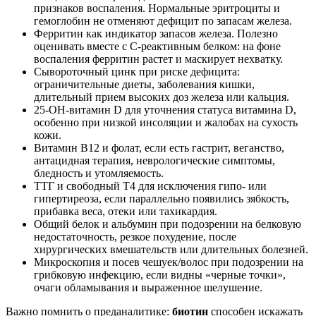
признаков воспаления. Нормальные эритроциты и
гемоглобин не отменяют дефицит по запасам железа.
Ферритин как индикатор запасов железа. Полезно
оценивать вместе с С‑реактивным белком: на фоне
воспаления ферритин растет и маскирует нехватку.
Сывороточный цинк при риске дефицита:
ограничительные диеты, заболевания кишки,
длительный прием высоких доз железа или кальция.
25‑ОН‑витамин D для уточнения статуса витамина D,
особенно при низкой инсоляции и жалобах на сухость
кожи.
Витамин B12 и фолат, если есть гастрит, веганство,
антацидная терапия, неврологические симптомы,
бледность и утомляемость.
ТТГ и свободный Т4 для исключения гипо‑ или
гипертиреоза, если параллельно появились зябкость,
прибавка веса, отеки или тахикардия.
Общий белок и альбумин при подозрении на белковую
недостаточность, резкое похудение, после
хирургических вмешательств или длительных болезней.
Микроскопия и посев чешуек/волос при подозрении на
грибковую инфекцию, если видны «черные точки»,
очаги обламывания и выраженное шелушение.
Важно помнить о преданалитике:
биотин
способен искажать