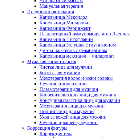
Аппаратный массаж
Мануальная терапия
Инфузионная терапия
Капельница Мексидол
Капельница Милдронат
Капельница Феринжект
Плацентарный иммуномодулятор Лаеннек
Капельница Цитофлавин
Капельница Золушка с глутатионом
Детокс-коктейль с реамберином
Капельница мексидол + милдронат
Мужская косметология
Чистка лица для мужчин
Ботокс для мужчин
Мезотерапия волос и кожи головы
Лечение пигментации
Плазмотерапия для мужчин
Биоревитализация лица для мужчин
Контурная пластика лица для мужчин
Мезотерапия лица для мужчин
Пилинг лица для мужчин
Уход за кожей лица для мужчин
Лечение прыщей у мужчин
Коррекция фигуры
Коррекция тела