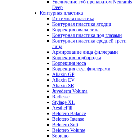
Увеличение губ препаратом Neuramis
Deep
Контурная пластика
Интимная пластика
Контурная пластика ягодиц
Коррекция овала лица
Контурная пластика под глазами
Контурная пластика средней трети
лица
Армирование лица филлерами
Коррекция подбородка
Коррекция носа
Коррекция скул филлерами
Aliaxin GP
Aliaxin EV
Aliaxin SR
Juvederm Voluma
Radiesse
Stylage XL
AestheFill
Belotero Balance
Belotero Intense
Belotero Soft
Belotero Volume
Soprano