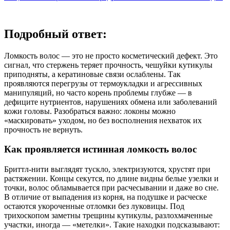
Подробный ответ:
Ломкость волос — это не просто косметический дефект. Это
сигнал, что стержень теряет прочность, чешуйки кутикулы
приподняты, а кератиновые связи ослаблены. Так
проявляются перегрузы от термоукладки и агрессивных
манипуляций, но часто корень проблемы глубже — в
дефиците нутриентов, нарушениях обмена или заболеваний
кожи головы. Разобраться важно: локоны можно
«маскировать» уходом, но без восполнения нехваток их
прочность не вернуть.
Как проявляется истинная ломкость волос
Бриттл-нити выглядят тускло, электризуются, хрустят при
растяжении. Концы секутся, по длине видны белые узелки и
точки, волос обламывается при расчесывании и даже во сне.
В отличие от выпадения из корня, на подушке и расческе
остаются укороченные отломки без луковицы. Под
трихоскопом заметны трещины кутикулы, разлохмаченные
участки, иногда — «метелки». Такие находки подсказывают: