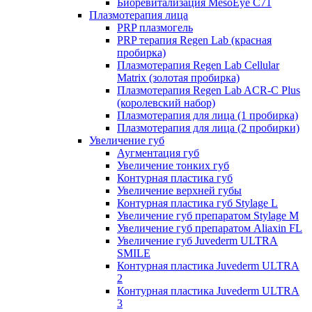
Биоревитализация MesoEye C71
Плазмотерапия лица
PRP плазмогель
PRP терапия Regen Lab (красная
пробирка)
Плазмотерапия Regen Lab Cellular
Matrix (золотая пробирка)
Плазмотерапия Regen Lab ACR-C Plus
(королевский набор)
Плазмотерапия для лица (1 пробирка)
Плазмотерапия для лица (2 пробирки)
Увеличение губ
Аугментация губ
Увеличение тонких губ
Контурная пластика губ
Увеличение верхней губы
Контурная пластика губ Stylage L
Увеличение губ препаратом Stylage M
Увеличение губ препаратом Aliaxin FL
Увеличение губ Juvederm ULTRA
SMILE
Контурная пластика Juvederm ULTRA
2
Контурная пластика Juvederm ULTRA
3