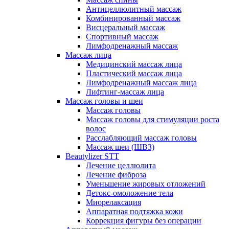
Антицеллюлитный массаж
Комбинированный массаж
Висцеральный массаж
Спортивный массаж
Лимфодренажный массаж
Массаж лица
Медицинский массаж лица
Пластический массаж лица
Лимфодренажный массаж лица
Лифтинг-массаж лица
Массаж головы и шеи
Массаж головы
Массаж головы для стимуляции роста
волос
Расслабляющий массаж головы
Массаж шеи (ШВЗ)
Beautylizer STT
Лечение целлюлита
Лечение фиброза
Уменьшение жировых отложений
Детокс-омоложение тела
Миорелаксация
Аппаратная подтяжка кожи
Коррекция фигуры без операции