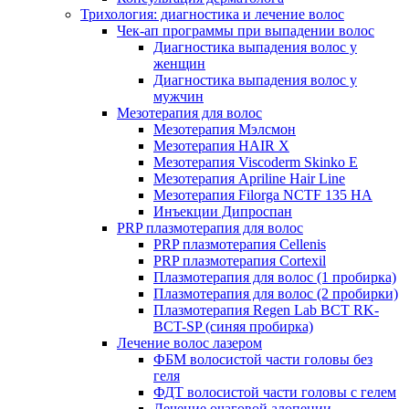
Трихология: диагностика и лечение волос
Чек-ап программы при выпадении волос
Диагностика выпадения волос у
женщин
Диагностика выпадения волос у
мужчин
Мезотерапия для волос
Мезотерапия Мэлсмон
Мезотерапия HAIR X
Мезотерапия Viscoderm Skinko E
Мезотерапия Apriline Hair Line
Мезотерапия Filorga NCTF 135 HA
Инъекции Дипроспан
PRP плазмотерапия для волос
PRP плазмотерапия Cellenis
PRP плазмотерапия Cortexil
Плазмотерапия для волос (1 пробирка)
Плазмотерапия для волос (2 пробирки)
Плазмотерапия Regen Lab BCT RK-
BCT-SP (синяя пробирка)
Лечение волос лазером
ФБМ волосистой части головы без
геля
ФДТ волосистой части головы с гелем
Лечение очаговой алопеции