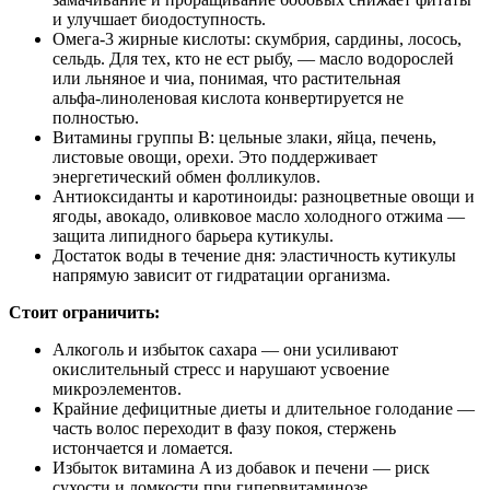
и улучшает биодоступность.
Омега‑3 жирные кислоты: скумбрия, сардины, лосось,
сельдь. Для тех, кто не ест рыбу, — масло водорослей
или льняное и чиа, понимая, что растительная
альфа‑линоленовая кислота конвертируется не
полностью.
Витамины группы B: цельные злаки, яйца, печень,
листовые овощи, орехи. Это поддерживает
энергетический обмен фолликулов.
Антиоксиданты и каротиноиды: разноцветные овощи и
ягоды, авокадо, оливковое масло холодного отжима —
защита липидного барьера кутикулы.
Достаток воды в течение дня: эластичность кутикулы
напрямую зависит от гидратации организма.
Стоит ограничить:
Алкоголь и избыток сахара — они усиливают
окислительный стресс и нарушают усвоение
микроэлементов.
Крайние дефицитные диеты и длительное голодание —
часть волос переходит в фазу покоя, стержень
истончается и ломается.
Избыток витамина A из добавок и печени — риск
сухости и ломкости при гипервитаминозе.