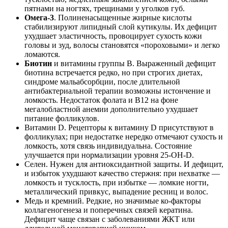
пятнами на ногтях, трещинами у уголков губ.
Омега‑3
. Полиненасыщенные жирные кислоты
стабилизируют липидный слой кутикулы. Их дефицит
ухудшает эластичность, провоцирует сухость кожи
головы и зуд, волосы становятся «пороховыми» и легко
ломаются.
Биотин
и витамины группы B. Выраженный дефицит
биотина встречается редко, но при строгих диетах,
синдроме мальабсорбции, после длительной
антибактериальной терапии возможны истончение и
ломкость. Недостаток фолата и B12 на фоне
мегалобластной анемии дополнительно ухудшает
питание фолликулов.
Витамин D. Рецепторы к витамину D присутствуют в
фолликулах; при недостатке нередко отмечают сухость и
ломкость, хотя связь индивидуальна. Состояние
улучшается при нормализации уровня 25‑ОН‑D.
Селен. Нужен для антиоксидантной защиты. И дефицит,
и избыток ухудшают качество стержня: при нехватке —
ломкость и тусклость, при избытке — ломкие ногти,
металлический привкус, выпадение ресниц и волос.
Медь и кремний. Редкие, но значимые ко‑факторы
коллагеногенеза и поперечных связей кератина.
Дефицит чаще связан с заболеваниями ЖКТ или