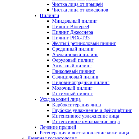
Чистка лица от прыщей
Чистка лица от комедонов
Пилинги
Миндальный пилинг
Пилинг Biorepeel
Пилинг Джесснера
Пилинг PRX-T33
Желтый ретиноловый пилинг
Срединный пилинг
Азелаиновый пилинг
Феруловый пилинг
Алмазный пилинг
Гликолевый пилинг
Салициловый пилинг
Пировиноградный пилинг
Молочный пилинг
Интимный пилинг
Уход за кожей лица
Карбокситерапия лица
Глубокое увлажнение и фейслифтинг
Интенсивное увлажнение лица
Интенсивное омоложение лица
Лечение прыщей
Регенерация и восстановление кожи лица
Лазерная косметология