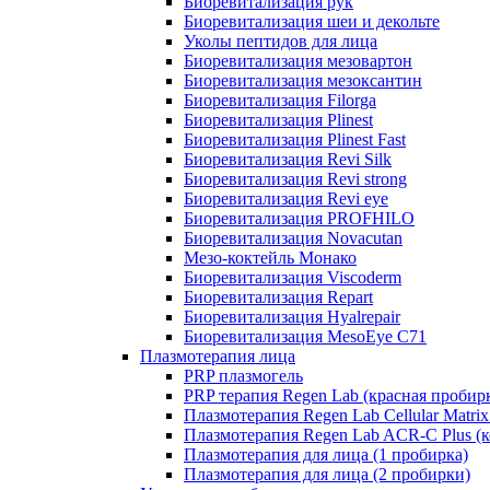
Биоревитализация рук
Биоревитализация шеи и декольте
Уколы пептидов для лица
Биоревитализация мезовартон
Биоревитализация мезоксантин
Биоревитализация Filorga
Биоревитализация Plinest
Биоревитализация Plinest Fast
Биоревитализация Revi Silk
Биоревитализация Revi strong
Биоревитализация Revi eye
Биоревитализация PROFHILO
Биоревитализация Novacutan
Мезо-коктейль Монако
Биоревитализация Viscoderm
Биоревитализация Repart
Биоревитализация Hyalrepair
Биоревитализация MesoEye C71
Плазмотерапия лица
PRP плазмогель
PRP терапия Regen Lab (красная пробир
Плазмотерапия Regen Lab Cellular Matrix
Плазмотерапия Regen Lab ACR-C Plus (к
Плазмотерапия для лица (1 пробирка)
Плазмотерапия для лица (2 пробирки)