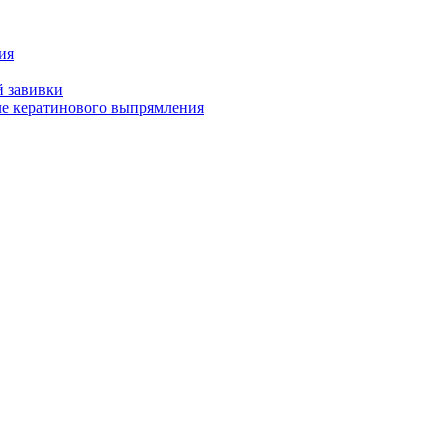
ия
й завивки
ле кератинового выпрямления