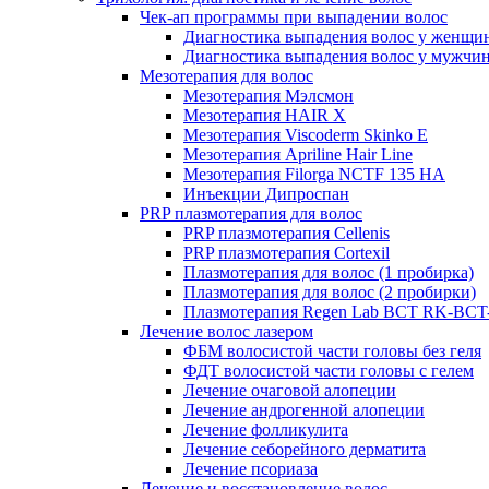
Чек-ап программы при выпадении волос
Диагностика выпадения волос у женщи
Диагностика выпадения волос у мужчи
Мезотерапия для волос
Мезотерапия Мэлсмон
Мезотерапия HAIR X
Мезотерапия Viscoderm Skinko E
Мезотерапия Apriline Hair Line
Мезотерапия Filorga NCTF 135 HA
Инъекции Дипроспан
PRP плазмотерапия для волос
PRP плазмотерапия Cellenis
PRP плазмотерапия Cortexil
Плазмотерапия для волос (1 пробирка)
Плазмотерапия для волос (2 пробирки)
Плазмотерапия Regen Lab BCT RK-BCT-
Лечение волос лазером
ФБМ волосистой части головы без геля
ФДТ волосистой части головы с гелем
Лечение очаговой алопеции
Лечение андрогенной алопеции
Лечение фолликулита
Лечение себорейного дерматита
Лечение псориаза
Лечение и восстановление волос