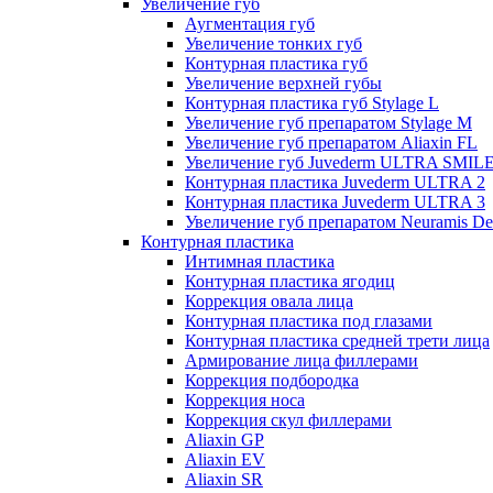
Увеличение губ
Аугментация губ
Увеличение тонких губ
Контурная пластика губ
Увеличение верхней губы
Контурная пластика губ Stylage L
Увеличение губ препаратом Stylage M
Увеличение губ препаратом Aliaxin FL
Увеличение губ Juvederm ULTRA SMIL
Контурная пластика Juvederm ULTRA 2
Контурная пластика Juvederm ULTRA 3
Увеличение губ препаратом Neuramis De
Контурная пластика
Интимная пластика
Контурная пластика ягодиц
Коррекция овала лица
Контурная пластика под глазами
Контурная пластика средней трети лица
Армирование лица филлерами
Коррекция подбородка
Коррекция носа
Коррекция скул филлерами
Aliaxin GP
Aliaxin EV
Aliaxin SR