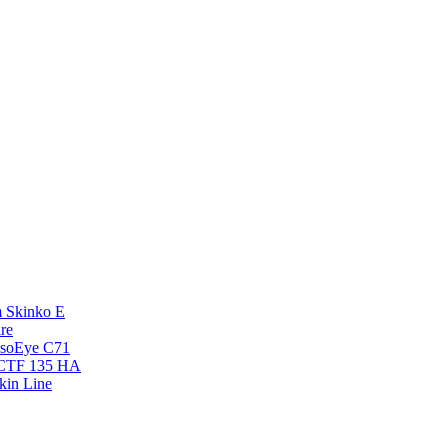
 Skinko E
re
esoEye С71
NCTF 135 HA
kin Line