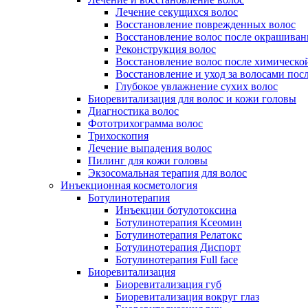
Лечение секущихся волос
Восстановление поврежденных волос
Восстановление волос после окрашиван
Реконструкция волос
Восстановление волос после химическо
Восстановление и уход за волосами пос
Глубокое увлажнение сухих волос
Биоревитализация для волос и кожи головы
Диагностика волос
Фототрихограмма волос
Трихоскопия
Лечение выпадения волос
Пилинг для кожи головы
Экзосомальная терапия для волос
Инъекционная косметология
Ботулинотерапия
Инъекции ботулотоксина
Ботулинотерапия Ксеомин
Ботулинотерапия Релатокс
Ботулинотерапия Диспорт
Ботулинотерапия Full face
Биоревитализация
Биоревитализация губ
Биоревитализация вокруг глаз