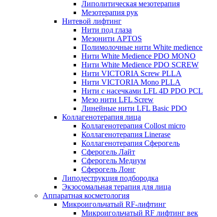
Липолитическая мезотерапия
Мезотерапия рук
Нитевой лифтинг
Нити под глаза
Мезонити APTOS
Полимолочные нити White medience
Нити White Medience PDO MONO
Нити White Medience PDO SCREW
Нити VICTORIA Screw PLLA
Нити VICTORIA Mono PLLA
Нити с насечками LFL 4D PDO PCL
Мезо нити LFL Screw
Линейные нити LFL Basic PDO
Коллагенотерапия лица
Коллагенотерапия Collost micro
Коллагенотерапия Linerase
Коллагенотерапия Сферогель
Сферогель Лайт
Сферогель Медиум
Сферогель Лонг
Липодеструкция подбородка
Экзосомальная терапия для лица
Аппаратная косметология
Микроигольчатый RF-лифтинг
Микроигольчатый RF лифтинг век