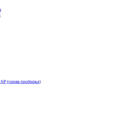
н
н
SP (синяя пробирка)