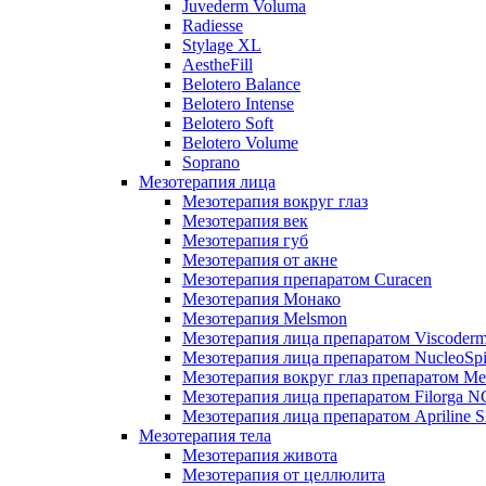
Juvederm Voluma
Radiesse
Stylage XL
AestheFill
Belotero Balance
Belotero Intense
Belotero Soft
Belotero Volume
Soprano
Мезотерапия лица
Мезотерапия вокруг глаз
Мезотерапия век
Мезотерапия губ
Мезотерапия от акне
Мезотерапия препаратом Curacen
Мезотерапия Монако
Мезотерапия Melsmon
Мезотерапия лица препаратом Viscoderm
Мезотерапия лица препаратом NucleoSpi
Мезотерапия вокруг глаз препаратом M
Мезотерапия лица препаратом Filorga 
Мезотерапия лица препаратом Apriline S
Мезотерапия тела
Мезотерапия живота
Мезотерапия от целлюлита