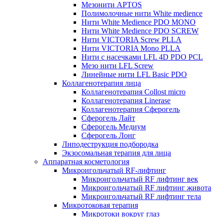
Мезонити APTOS
Полимолочные нити White medience
Нити White Medience PDO MONO
Нити White Medience PDO SCREW
Нити VICTORIA Screw PLLA
Нити VICTORIA Mono PLLA
Нити с насечками LFL 4D PDO PCL
Мезо нити LFL Screw
Линейные нити LFL Basic PDO
Коллагенотерапия лица
Коллагенотерапия Collost micro
Коллагенотерапия Linerase
Коллагенотерапия Сферогель
Сферогель Лайт
Сферогель Медиум
Сферогель Лонг
Липодеструкция подбородка
Экзосомальная терапия для лица
Аппаратная косметология
Микроигольчатый RF-лифтинг
Микроигольчатый RF лифтинг век
Микроигольчатый RF лифтинг живота
Микроигольчатый RF лифтинг тела
Микротоковая терапия
Микротоки вокруг глаз