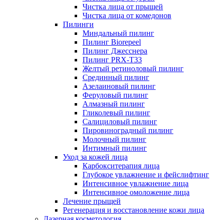
Чистка лица от прыщей
Чистка лица от комедонов
Пилинги
Миндальный пилинг
Пилинг Biorepeel
Пилинг Джесснера
Пилинг PRX-T33
Желтый ретиноловый пилинг
Срединный пилинг
Азелаиновый пилинг
Феруловый пилинг
Алмазный пилинг
Гликолевый пилинг
Салициловый пилинг
Пировиноградный пилинг
Молочный пилинг
Интимный пилинг
Уход за кожей лица
Карбокситерапия лица
Глубокое увлажнение и фейслифтинг
Интенсивное увлажнение лица
Интенсивное омоложение лица
Лечение прыщей
Регенерация и восстановление кожи лица
Лазерная косметология