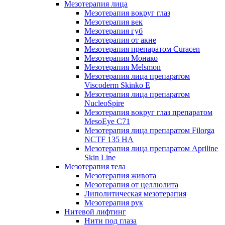
Мезотерапия лица
Мезотерапия вокруг глаз
Мезотерапия век
Мезотерапия губ
Мезотерапия от акне
Мезотерапия препаратом Curacen
Мезотерапия Монако
Мезотерапия Melsmon
Мезотерапия лица препаратом
Viscoderm Skinko E
Мезотерапия лица препаратом
NucleoSpire
Мезотерапия вокруг глаз препаратом
MesoEye С71
Мезотерапия лица препаратом Filorga
NCTF 135 HA
Мезотерапия лица препаратом Apriline
Skin Line
Мезотерапия тела
Мезотерапия живота
Мезотерапия от целлюлита
Липолитическая мезотерапия
Мезотерапия рук
Нитевой лифтинг
Нити под глаза