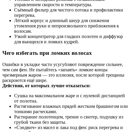
управлением скорости и температуры.
Съёмный фильтр для чистого потока и профилактики
перегрева.
Лёгкий корпус и длинный шнур для снижения
утомления руки и непроизвольного приближения к
волосам.
Узкий концентратор для гладких полотен и диффузор
для вьющихся и ломких кудрей.
Чего избегать при ломких волосах
Ошибки в укладке часто усугубляют повреждение сильнее,
чем сам фен. Не пытайтесь «запаять» ломкие концы
чрезмерным жаром — это иллюзия, после которой трещины
раскроются ещё шире.
Действия, от которых лучше отказаться:
Сушка на максимальном жаре и с нулевой дистанцией
от полотна.
Растягивание влажных прядей жестким брашингом или
тонкими расческами.
Растирание полотенцем, трение о свитер, подушку из
грубой ткани без защиты.
«Сэндвич» из масел и лака под фен: риск перегрева и