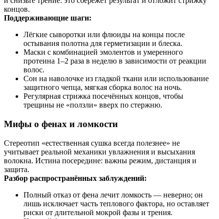
и снизьте трение: это сбережёт результат и отложит стрижку
концов.
Поддерживающие шаги:
Лёгкие сыворотки или флюиды на концы после
остывания полотна для герметизации и блеска.
Маски с комбинацией эмолентов и умеренного
протеина 1–2 раза в неделю в зависимости от реакции
волос.
Сон на наволочке из гладкой ткани или использование
защитного чепца, мягкая сборка волос на ночь.
Регулярная стрижка посечённых концов, чтобы
трещины не «ползли» вверх по стержню.
Мифы о фенах и ломкости
Стереотип «естественная сушка всегда полезнее» не
учитывает реальной механики увлажнения и высыхания
волокна. Истина посередине: важны режим, дистанция и
защита.
Разбор распространённых заблуждений:
Полный отказ от фена лечит ломкость — неверно; он
лишь исключает часть теплового фактора, но оставляет
риски от длительной мокрой фазы и трения.