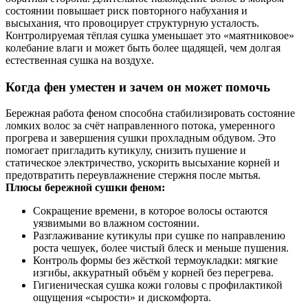
состоянии повышает риск повторного набухания и
высыхания, что провоцирует структурную усталость.
Контролируемая тёплая сушка уменьшает это «маятниковое»
колебание влаги и может быть более щадящей, чем долгая
естественная сушка на воздухе.
Когда фен уместен и зачем он может помочь
Бережная работа феном способна стабилизировать состояние
ломких волос за счёт направленного потока, умеренного
прогрева и завершения сушки прохладным обдувом. Это
помогает пригладить кутикулу, снизить пушение и
статическое электричество, ускорить высыхание корней и
предотвратить переувлажнение стержня после мытья.
Плюсы бережной сушки феном:
Сокращение времени, в которое волосы остаются
уязвимыми во влажном состоянии.
Разглаживание кутикулы при сушке по направлению
роста чешуек, более чистый блеск и меньше пушения.
Контроль формы без жёсткой термоукладки: мягкие
изгибы, аккуратный объём у корней без перегрева.
Гигиеническая сушка кожи головы с профилактикой
ощущения «сырости» и дискомфорта.