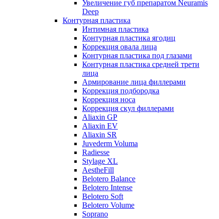
Увеличение губ препаратом Neuramis
Deep
Контурная пластика
Интимная пластика
Контурная пластика ягодиц
Коррекция овала лица
Контурная пластика под глазами
Контурная пластика средней трети
лица
Армирование лица филлерами
Коррекция подбородка
Коррекция носа
Коррекция скул филлерами
Aliaxin GP
Aliaxin EV
Aliaxin SR
Juvederm Voluma
Radiesse
Stylage XL
AestheFill
Belotero Balance
Belotero Intense
Belotero Soft
Belotero Volume
Soprano