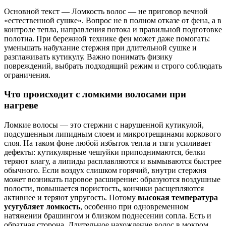
Основной текст — Ломкость волос — не приговор вечной
«естественной сушке». Вопрос не в полном отказе от фена, а в
контроле тепла, направления потока и правильной подготовке
полотна. При бережной технике фен может даже помогать:
уменьшать набухание стержня при длительной сушке и
разглаживать кутикулу. Важно понимать физику
повреждений, выбрать подходящий режим и строго соблюдать
ограничения.
Что происходит с ломкими волосами при
нагреве
Ломкие волосы — это стержни с нарушенной кутикулой,
подсушенным липидным слоем и микротрещинами коркового
слоя. На таком фоне любой избыток тепла и тяги усиливает
дефекты: кутикулярные чешуйки приподнимаются, белки
теряют влагу, а липиды расплавляются и вымываются быстрее
обычного. Если воздух слишком горячий, внутри стержня
может возникать паровое расширение: образуются воздушные
полости, повышается пористость, кончики расщепляются
активнее и теряют упругость. Потому
высокая температура
усугубляет ломкость
, особенно при одновременном
натяжении брашингом и близком поднесении сопла. Есть и
обратная сторона. Длительное нахождение волос в мокром