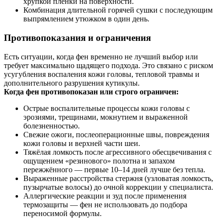
хрупкой пленки на поверхности.
Комбинация длительной горячей сушки с последующим
выпрямлением утюжком в один день.
Противопоказания и ограничения
Есть ситуации, когда фен временно не лучший выбор или
требует максимально щадящего подхода. Это связано с риском
усугубления воспаления кожи головы, тепловой травмы и
дополнительного разрушения кутикулы.
Когда фен противопоказан или строго ограничен:
Острые воспалительные процессы кожи головы с
эрозиями, трещинами, мокнутием и выраженной
болезненностью.
Свежие ожоги, послеоперационные швы, повреждения
кожи головы и верхней части шеи.
Тяжёлая ломкость после агрессивного обесцвечивания с
ощущением «резинового» полотна и запахом
пережжённого — первые 10–14 дней лучше без тепла.
Выраженные расстройства стержня (узловатая ломкость,
пузырчатые волосы) до очной коррекции у специалиста.
Аллергические реакции и зуд после применения
термозащиты — фен не использовать до подбора
переносимой формулы.