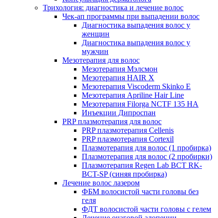
Трихология: диагностика и лечение волос
Чек-ап программы при выпадении волос
Диагностика выпадения волос у
женщин
Диагностика выпадения волос у
мужчин
Мезотерапия для волос
Мезотерапия Мэлсмон
Мезотерапия HAIR X
Мезотерапия Viscoderm Skinko E
Мезотерапия Apriline Hair Line
Мезотерапия Filorga NCTF 135 HA
Инъекции Дипроспан
PRP плазмотерапия для волос
PRP плазмотерапия Cellenis
PRP плазмотерапия Cortexil
Плазмотерапия для волос (1 пробирка)
Плазмотерапия для волос (2 пробирки)
Плазмотерапия Regen Lab BCT RK-
BCT-SP (синяя пробирка)
Лечение волос лазером
ФБМ волосистой части головы без
геля
ФДТ волосистой части головы с гелем
Лечение очаговой алопеции