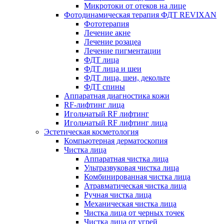
Микротоки от отеков на лице
Фотодинамическая терапия ФДТ REVIXAN
Фототерапия
Лечение акне
Лечение розацеа
Лечение пигментации
ФДТ лица
ФДТ лица и шеи
ФДТ лица, шеи, декольте
ФДТ спины
Аппаратная диагностика кожи
RF-лифтинг лица
Игольчатый RF лифтинг
Игольчатый RF лифтинг лица
Эстетическая косметология
Компьютерная дерматоскопия
Чистка лица
Аппаратная чистка лица
Ультразвуковая чистка лица
Комбинированная чистка лица
Атравматическая чистка лица
Ручная чистка лица
Механическая чистка лица
Чистка лица от черных точек
Чистка лица от угрей