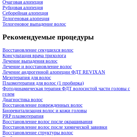
Очаговая алопеция
Рубцовая алопеция
Себорейная алопеция
Телогеновая алопеция
Телогеновое выпадение волос
Рекомендуемые процедуры
Восстановление секущихся волос
Консультация врача трихолога
Лечение выпадения волос
Лечение и восстановление волос
Лечение андрогенной алопеции ФДТ REVIXAN
Мезотерапия для волос
Плазмотерапия для волос (1 пробирка)
Фотодинамическая терапия ФДТ волосистой части головы с
гелем
Диагностика волос
Восстановление поврежденных волос
Биоревитализация волос и кожи головы
PRP плазмотерапия
Восстановление волос после окрашивания
Восстановление волос после химической завивки
Восстановление структуры волос