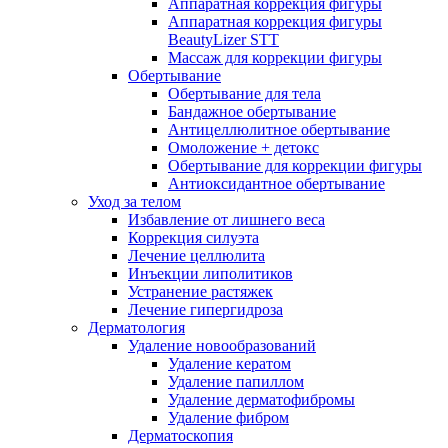
Аппаратная коррекция фигуры
Аппаратная коррекция фигуры
BeautyLizer STT
Массаж для коррекции фигуры
Обертывание
Обертывание для тела
Бандажное обертывание
Антицеллюлитное обертывание
Омоложение + детокс
Обертывание для коррекции фигуры
Антиоксидантное обертывание
Уход за телом
Избавление от лишнего веса
Коррекция силуэта
Лечение целлюлита
Инъекции липолитиков
Устранение растяжек
Лечение гипергидроза
Дерматология
Удаление новообразований
Удаление кератом
Удаление папиллом
Удаление дерматофибромы
Удаление фибром
Дерматоскопия