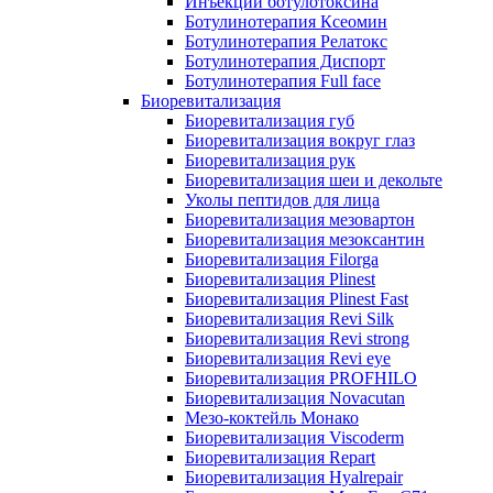
Инъекции ботулотоксина
Ботулинотерапия Ксеомин
Ботулинотерапия Релатокс
Ботулинотерапия Диспорт
Ботулинотерапия Full face
Биоревитализация
Биоревитализация губ
Биоревитализация вокруг глаз
Биоревитализация рук
Биоревитализация шеи и декольте
Уколы пептидов для лица
Биоревитализация мезовартон
Биоревитализация мезоксантин
Биоревитализация Filorga
Биоревитализация Plinest
Биоревитализация Plinest Fast
Биоревитализация Revi Silk
Биоревитализация Revi strong
Биоревитализация Revi eye
Биоревитализация PROFHILO
Биоревитализация Novacutan
Мезо-коктейль Монако
Биоревитализация Viscoderm
Биоревитализация Repart
Биоревитализация Hyalrepair