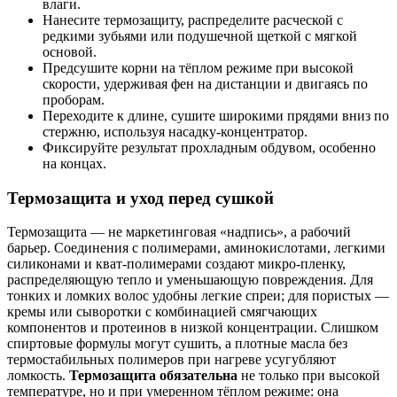
влаги.
Нанесите термозащиту, распределите расческой с
редкими зубьями или подушечной щеткой с мягкой
основой.
Предсушите корни на тёплом режиме при высокой
скорости, удерживая фен на дистанции и двигаясь по
проборам.
Переходите к длине, сушите широкими прядями вниз по
стержню, используя насадку-концентратор.
Фиксируйте результат прохладным обдувом, особенно
на концах.
Термозащита и уход перед сушкой
Термозащита — не маркетинговая «надпись», а рабочий
барьер. Соединения с полимерами, аминокислотами, легкими
силиконами и кват-полимерами создают микро-пленку,
распределяющую тепло и уменьшающую повреждения. Для
тонких и ломких волос удобны легкие спреи; для пористых —
кремы или сыворотки с комбинацией смягчающих
компонентов и протеинов в низкой концентрации. Слишком
спиртовые формулы могут сушить, а плотные масла без
термостабильных полимеров при нагреве усугубляют
ломкость.
Термозащита обязательна
не только при высокой
температуре, но и при умеренном тёплом режиме: она