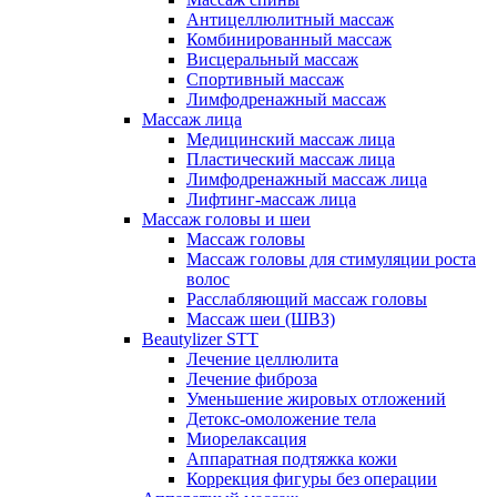
Антицеллюлитный массаж
Комбинированный массаж
Висцеральный массаж
Спортивный массаж
Лимфодренажный массаж
Массаж лица
Медицинский массаж лица
Пластический массаж лица
Лимфодренажный массаж лица
Лифтинг-массаж лица
Массаж головы и шеи
Массаж головы
Массаж головы для стимуляции роста
волос
Расслабляющий массаж головы
Массаж шеи (ШВЗ)
Beautylizer STT
Лечение целлюлита
Лечение фиброза
Уменьшение жировых отложений
Детокс-омоложение тела
Миорелаксация
Аппаратная подтяжка кожи
Коррекция фигуры без операции