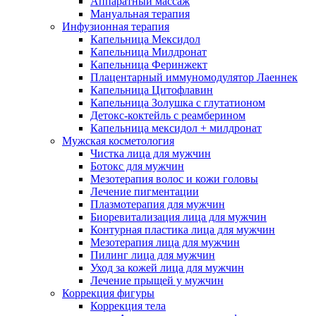
Аппаратный массаж
Мануальная терапия
Инфузионная терапия
Капельница Мексидол
Капельница Милдронат
Капельница Феринжект
Плацентарный иммуномодулятор Лаеннек
Капельница Цитофлавин
Капельница Золушка с глутатионом
Детокс-коктейль с реамберином
Капельница мексидол + милдронат
Мужская косметология
Чистка лица для мужчин
Ботокс для мужчин
Мезотерапия волос и кожи головы
Лечение пигментации
Плазмотерапия для мужчин
Биоревитализация лица для мужчин
Контурная пластика лица для мужчин
Мезотерапия лица для мужчин
Пилинг лица для мужчин
Уход за кожей лица для мужчин
Лечение прыщей у мужчин
Коррекция фигуры
Коррекция тела