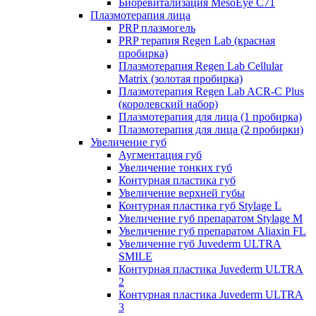
Биоревитализация MesoEye C71
Плазмотерапия лица
PRP плазмогель
PRP терапия Regen Lab (красная
пробирка)
Плазмотерапия Regen Lab Cellular
Matrix (золотая пробирка)
Плазмотерапия Regen Lab ACR-C Plus
(королевский набор)
Плазмотерапия для лица (1 пробирка)
Плазмотерапия для лица (2 пробирки)
Увеличение губ
Аугментация губ
Увеличение тонких губ
Контурная пластика губ
Увеличение верхней губы
Контурная пластика губ Stylage L
Увеличение губ препаратом Stylage M
Увеличение губ препаратом Aliaxin FL
Увеличение губ Juvederm ULTRA
SMILE
Контурная пластика Juvederm ULTRA
2
Контурная пластика Juvederm ULTRA
3