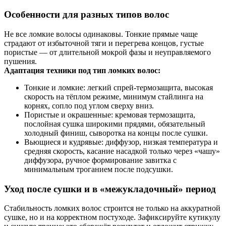
Особенности для разных типов волос
Не все ломкие волосы одинаковы. Тонкие прямые чаще
страдают от избыточной тяги и перегрева концов, густые
пористые — от длительной мокрой фазы и неуправляемого
пушения.
Адаптация техники под тип ломких волос:
Тонкие и ломкие: легкий спрей-термозащита, высокая
скорость на тёплом режиме, минимум стайлинга на
корнях, сопло под углом сверху вниз.
Пористые и окрашенные: кремовая термозащита,
послойная сушка широкими прядями, обязательный
холодный финиш, сыворотка на концы после сушки.
Вьющиеся и кудрявые: диффузор, низкая температура и
средняя скорость, касание насадкой только через «чашу»
диффузора, ручное формирование завитка с
минимальным троганием после подсушки.
Уход после сушки и в «межукладочный» период
Стабильность ломких волос строится не только на аккуратной
сушке, но и на корректном постуходе. Зафиксируйте кутикулу