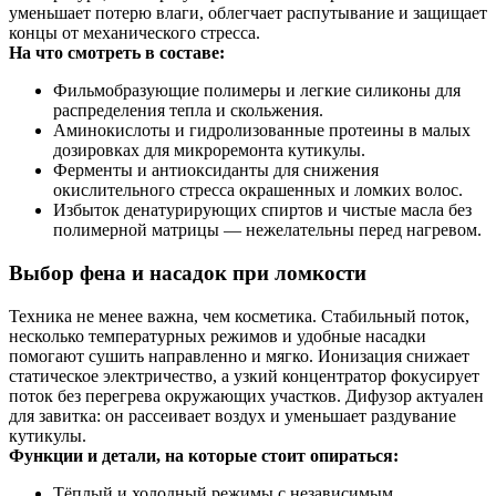
уменьшает потерю влаги, облегчает распутывание и защищает
концы от механического стресса.
На что смотреть в составе:
Фильмобразующие полимеры и легкие силиконы для
распределения тепла и скольжения.
Аминокислоты и гидролизованные протеины в малых
дозировках для микроремонта кутикулы.
Ферменты и антиоксиданты для снижения
окислительного стресса окрашенных и ломких волос.
Избыток денатурирующих спиртов и чистые масла без
полимерной матрицы — нежелательны перед нагревом.
Выбор фена и насадок при ломкости
Техника не менее важна, чем косметика. Стабильный поток,
несколько температурных режимов и удобные насадки
помогают сушить направленно и мягко. Ионизация снижает
статическое электричество, а узкий концентратор фокусирует
поток без перегрева окружающих участков. Дифузор актуален
для завитка: он рассеивает воздух и уменьшает раздувание
кутикулы.
Функции и детали, на которые стоит опираться:
Тёплый и холодный режимы с независимым