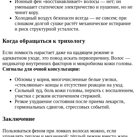
Ионный фен «восстанавливает» волосы — нет; он
уменьшает статическое электричество и пушение, но не
чинит кору.
Холодный воздух безопасен всегда — не совсем; при
слишком долгой сушке растёт механическое истирание
и риск структурной усталости.
Когда обращаться к трихологу
Если ломкость нарастает даже на щадящем режиме и
адекватном уходе, это повод искать первопричину. Волос —
индикатор внутренних факторов и микробиома кожи головы.
Сигналы для очной консультации:
Обломы у корня, многочисленные белые узелки,
«стеклянные» концы и отсутствие реакции на уход.
Сильный зуд, боль кожи головы, перхоть с воспалением,
участки с резким истончением стержней.
Резкое ухудшение состояния после приема лекарств,
гормональных сдвигов, стрессовых событий.
Заключение
Пользоваться феном при ломких волосах можно, если
управлять теплом и механикой: тёплый режим вместо жара,