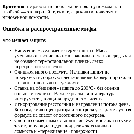
Критично:
не работайте по влажной пряди утюжком или
плойкой — это верный путь к пузырьковым полостям и
мгновенной ломкости.
Ошибки и распространенные мифы
Что мешает защите:
Нанесение масел вместо термозащиты. Масла
уменьшают трение, но не выравнивают теплопередачу и
не создают термостабильной пленки, легко
перегреваются точечно.
Слишком много продукта. Излишки шипят на
поверхности, образуют нестабильный барьер и приводят
к налипанию пыли и тусклости.
Ставка на обещания «защита до 230°C» без оценки
состава и техники. Важнее реальная температура
инструмента, толщина пряди и скольжение.
Игнорирование расстояния и направления потока фена.
Без насадки‑концентратора и контроля угла даже лучшая
формула не спасет от хаотичного перегрева.
Слои несовместимых стайлингов. Жесткие лаки и сухие
текстурирующие пудры под утюжок усиливают
ломкость и «пережигание» поверхности.