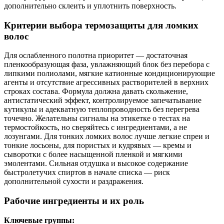
дополнительно склеить и уплотнить поверхность.
Критерии выбора термозащиты для ломких
волос
Для ослабленного полотна приоритет — достаточная
пленкообразующая фаза, увлажняющий блок без перебора с
липкими полиолами, мягкие катионные кондиционирующие
агенты и отсутствие агрессивных растворителей в верхних
строках состава. Формула должна давать скольжение,
антистатический эффект, контролируемое запечатывание
кутикулы и адекватную теплопроводность без перегрева
точечно. Желательны сигналы на этикетке о тестах на
термостойкость, но сверяйтесь с ингредиентами, а не
лозунгами. Для тонких ломких волос лучше легкие спреи и
тонкие лосьоны, для пористых и кудрявых — кремы и
сыворотки с более насыщенной пленкой и мягкими
эмолентами. Сильная отдушка и высокое содержание
быстролетучих спиртов в начале списка — риск
дополнительной сухости и раздражения.
Рабочие ингредиенты и их роль
Ключевые группы: