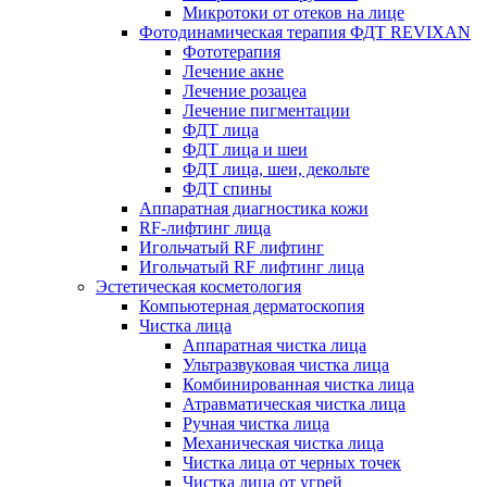
Микротоки от отеков на лице
Фотодинамическая терапия ФДТ REVIXAN
Фототерапия
Лечение акне
Лечение розацеа
Лечение пигментации
ФДТ лица
ФДТ лица и шеи
ФДТ лица, шеи, декольте
ФДТ спины
Аппаратная диагностика кожи
RF-лифтинг лица
Игольчатый RF лифтинг
Игольчатый RF лифтинг лица
Эстетическая косметология
Компьютерная дерматоскопия
Чистка лица
Аппаратная чистка лица
Ультразвуковая чистка лица
Комбинированная чистка лица
Атравматическая чистка лица
Ручная чистка лица
Механическая чистка лица
Чистка лица от черных точек
Чистка лица от угрей