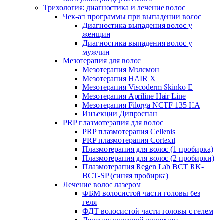
Трихология: диагностика и лечение волос
Чек-ап программы при выпадении волос
Диагностика выпадения волос у
женщин
Диагностика выпадения волос у
мужчин
Мезотерапия для волос
Мезотерапия Мэлсмон
Мезотерапия HAIR X
Мезотерапия Viscoderm Skinko E
Мезотерапия Apriline Hair Line
Мезотерапия Filorga NCTF 135 HA
Инъекции Дипроспан
PRP плазмотерапия для волос
PRP плазмотерапия Cellenis
PRP плазмотерапия Cortexil
Плазмотерапия для волос (1 пробирка)
Плазмотерапия для волос (2 пробирки)
Плазмотерапия Regen Lab BCT RK-
BCT-SP (синяя пробирка)
Лечение волос лазером
ФБМ волосистой части головы без
геля
ФДТ волосистой части головы с гелем
Лечение очаговой алопеции