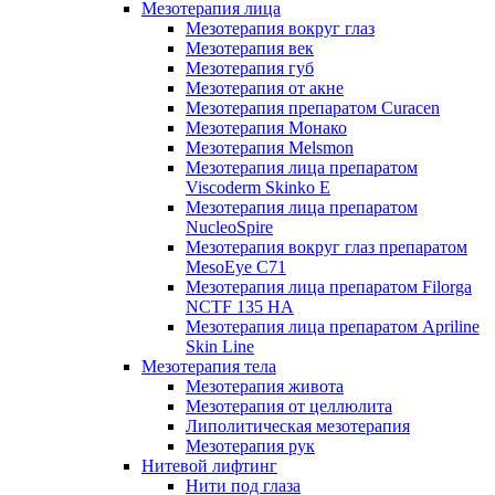
Мезотерапия лица
Мезотерапия вокруг глаз
Мезотерапия век
Мезотерапия губ
Мезотерапия от акне
Мезотерапия препаратом Curacen
Мезотерапия Монако
Мезотерапия Melsmon
Мезотерапия лица препаратом
Viscoderm Skinko E
Мезотерапия лица препаратом
NucleoSpire
Мезотерапия вокруг глаз препаратом
MesoEye С71
Мезотерапия лица препаратом Filorga
NCTF 135 HA
Мезотерапия лица препаратом Apriline
Skin Line
Мезотерапия тела
Мезотерапия живота
Мезотерапия от целлюлита
Липолитическая мезотерапия
Мезотерапия рук
Нитевой лифтинг
Нити под глаза