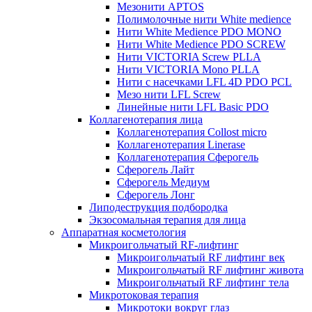
Мезонити APTOS
Полимолочные нити White medience
Нити White Medience PDO MONO
Нити White Medience PDO SCREW
Нити VICTORIA Screw PLLA
Нити VICTORIA Mono PLLA
Нити с насечками LFL 4D PDO PCL
Мезо нити LFL Screw
Линейные нити LFL Basic PDO
Коллагенотерапия лица
Коллагенотерапия Collost micro
Коллагенотерапия Linerase
Коллагенотерапия Сферогель
Сферогель Лайт
Сферогель Медиум
Сферогель Лонг
Липодеструкция подбородка
Экзосомальная терапия для лица
Аппаратная косметология
Микроигольчатый RF-лифтинг
Микроигольчатый RF лифтинг век
Микроигольчатый RF лифтинг живота
Микроигольчатый RF лифтинг тела
Микротоковая терапия
Микротоки вокруг глаз