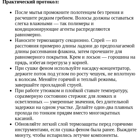
Практический протокол:
После мытья промокните полотенцем без трения и
расчешите редким гребнем. Волосы должны оставаться
слегка влажными — так полимеры и
кондиционирующие агенты распределяются
равномерно.
Наносите термозащиту секционно. Спрей — из
расстояния примерно длины ладони до предполагаемой
длины рассеивания флакона, затем прочешите для
равномерного покрытия. Крем и лосьон — горошина на
прядь, избегая перегруза у корней.
При сушке феном используйте насадку‑концентратор,
держите поток под углом по росту чешуек, не вплотную
к волосам. Меняйте горячий и теплый режимы,
завершайте прохладной струей.
При работе утюжком и плойкой ставьте температуру,
соразмерную состоянию стержня: для ломких и
осветленных — умеренные значения, без длительной
задержки на одном участке. Делайте один‑два плавных
прохода по тонким прядям вместо многократных
касаний.
Обновляйте легкий слой термозащиты перед горячими
инструментами, если сушка феном была ранее. Выждите
минуту, чтобы испарились летучие компоненты.