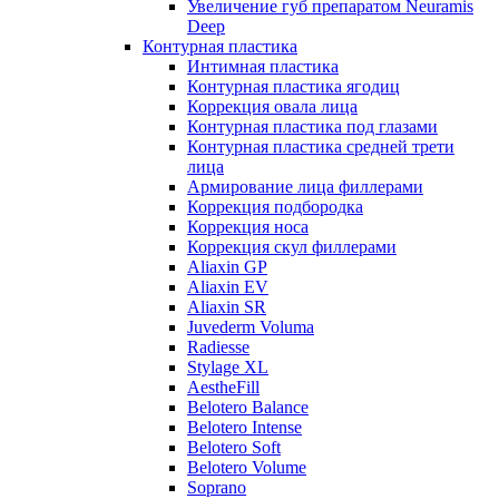
Увеличение губ препаратом Neuramis
Deep
Контурная пластика
Интимная пластика
Контурная пластика ягодиц
Коррекция овала лица
Контурная пластика под глазами
Контурная пластика средней трети
лица
Армирование лица филлерами
Коррекция подбородка
Коррекция носа
Коррекция скул филлерами
Aliaxin GP
Aliaxin EV
Aliaxin SR
Juvederm Voluma
Radiesse
Stylage XL
AestheFill
Belotero Balance
Belotero Intense
Belotero Soft
Belotero Volume
Soprano