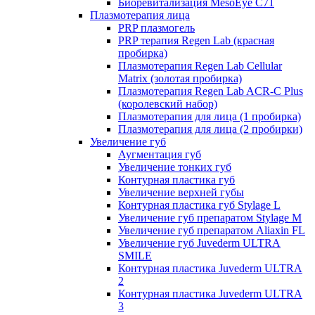
Биоревитализация MesoEye C71
Плазмотерапия лица
PRP плазмогель
PRP терапия Regen Lab (красная
пробирка)
Плазмотерапия Regen Lab Cellular
Matrix (золотая пробирка)
Плазмотерапия Regen Lab ACR-C Plus
(королевский набор)
Плазмотерапия для лица (1 пробирка)
Плазмотерапия для лица (2 пробирки)
Увеличение губ
Аугментация губ
Увеличение тонких губ
Контурная пластика губ
Увеличение верхней губы
Контурная пластика губ Stylage L
Увеличение губ препаратом Stylage M
Увеличение губ препаратом Aliaxin FL
Увеличение губ Juvederm ULTRA
SMILE
Контурная пластика Juvederm ULTRA
2
Контурная пластика Juvederm ULTRA
3