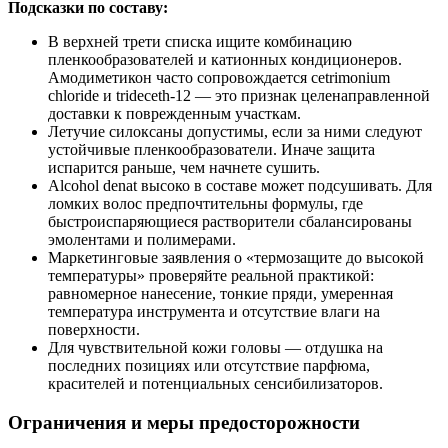
Подсказки по составу:
В верхней трети списка ищите комбинацию
пленкообразователей и катионных кондиционеров.
Амодиметикон часто сопровождается cetrimonium
chloride и trideceth‑12 — это признак целенаправленной
доставки к поврежденным участкам.
Летучие силоксаны допустимы, если за ними следуют
устойчивые пленкообразователи. Иначе защита
испарится раньше, чем начнете сушить.
Alcohol denat высоко в составе может подсушивать. Для
ломких волос предпочтительны формулы, где
быстроиспаряющиеся растворители сбалансированы
эмолентами и полимерами.
Маркетинговые заявления о «термозащите до высокой
температуры» проверяйте реальной практикой:
равномерное нанесение, тонкие пряди, умеренная
температура инструмента и отсутствие влаги на
поверхности.
Для чувствительной кожи головы — отдушка на
последних позициях или отсутствие парфюма,
красителей и потенциальных сенсибилизаторов.
Ограничения и меры предосторожности