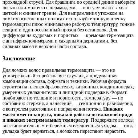
прохладной струей. Для брашинга по средней длине выберите
лосьон или молочко с церамидами — они улучшают захват
щеткой и снижает трение. Для выпрямления утюжком на
ломких осветленных волосах используйте тонкую пленку
термозащиты плюс минимально рабочую температуру, тонкие
секции и один осознанный проход без остановок. Для
диффузора на кудрявых и пористых — кремовая термозащита
с антифриз‑полимерами и сахарными дериватами, без
сильных масел в верхней части состава.
Заключение
Для ломких волос правильная термозащита — это не
универсальный спрей «на все случаи», а продуманная
комбинация состава, формата и техники. Рабочая формула
строится на пленкообразователях, катионных кондиционерах,
умеренных увлажнителях и липидной поддержке. Формат
подбирают по толщине и пористости, температуру — по
состоянию стержня, а нанесение — секционно и равномерно,
с контролем расстояния и направления потока.
Никаких
масел вместо защиты, никакой работы по влажной пряди
и никаких экстремальных температур
. Поддержите волосы
восстановительным и бережным ежедневным уходом — тогда
укладка будет держаться, а ломкость перестанет нарастать.