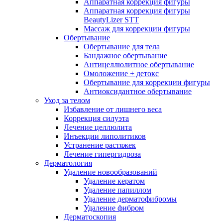
Аппаратная коррекция фигуры
Аппаратная коррекция фигуры
BeautyLizer STT
Массаж для коррекции фигуры
Обертывание
Обертывание для тела
Бандажное обертывание
Антицеллюлитное обертывание
Омоложение + детокс
Обертывание для коррекции фигуры
Антиоксидантное обертывание
Уход за телом
Избавление от лишнего веса
Коррекция силуэта
Лечение целлюлита
Инъекции липолитиков
Устранение растяжек
Лечение гипергидроза
Дерматология
Удаление новообразований
Удаление кератом
Удаление папиллом
Удаление дерматофибромы
Удаление фибром
Дерматоскопия