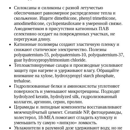
Силоксаны и силиконы с разной летучестью
обеспечивают равномерное распределение тепла и
скольжение. Ищите dimethicone, phenyl trimethicone,
amodimethicone, cyclopentasiloxane в умеренной связке.
Амодиметикон в присутствии катионных ПАВ
селективно оседает на поврежденных участках, не
перегружая длину.
Катионные полимеры создают эластичную пленку и
снижают статическое электричество. Полезны
polyquaternium‑55, polyquaternium‑10, polyquaternium‑37,
guar hydroxypropyltrimonium chloride.
Теплоактивируемые сахара и производные усиливают
защиту при нагреве и удерживают влагу. Обращайте
внимание на xylose, hydroxypropyl starch phosphate,
trehalose.
Гидролизованные белки и аминокислоты уплотняют
поверхность и уменьшают микротрещины. Подходят
hydrolyzed keratin, hydrolyzed silk, гидролизованный
коллаген, аргинин, серин, пролин.
Церамиды и липидные компоненты восстанавливают
межчешуйчатый цемент. Ceramide NP, фитоцерамиды,
холестерол, 18‑MEA помогают сгладить кутикулу и
уменьшить ту самую «липкую» ломкость.
Увлажнители в разумной дозе удерживают воду, но не