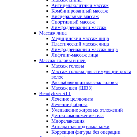
Антицеллюлитный массаж
Комбинированный массаж
Висцеральный массаж
Спортивный массаж
Лимфодренажный массаж
Массаж лица
Медицинский массаж лица
Пластический массаж лица
Лимфодренажный массаж лица
Лифтинг-массаж лица
Массаж головы и шеи
Массаж головы
Массаж головы для стимуляции роста
волос
Расслабляющий массаж головы
Массаж шеи (ШВЗ)
Beautylizer STT
Лечение целлюлита
Лечение фиброза
Уменьшение жировых отложений
Детокс-омоложение тела
Миорелаксация
Аппаратная подтяжка кожи
Коррекция фигуры без операции