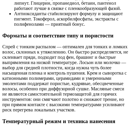
липнут. Глицерин, пропанедиол, бетаин, пантенол
работают лучше в связке с пленкообразующей фазой.
Антиоксиданты стабилизируют формулу и защищают
пигмент. Токоферол, аскорбилфосфаты, экстракты с
полифенолами — приятный бонус.
Форматы и соответствие типу и пористости
Спрей с тонким распылом — оптимален для тонких и ломких
волос, склонных к утяжелению. Он быстро распределяется, не
склеивает пряди, подходит под фен, брашинг и быстрые
выпрямления на низкой температуре. Лосьон или молочко —
выбор для средней плотности, когда нужна чуть более
насыщенная пленка и контроль пушения. Крем и сыворотка с
катионными полимерами, церамидами и умеренными
эмолентами поддержат пористые, кудрявые, обесцвеченные
волосы, особенно при диффузорной сушке. Масляные смеси
не являются самостоятельной термозащитой для горячих
инструментов: они смягчают полотно и снижают трение, но
при прямом контакте с высокими температурами усиливают
риск перегрева локальных участков.
Температурный режим и техника нанесения