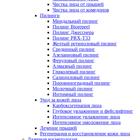
Чистка лица от прыщей
Чистка лица от комедонов
Пилинги
Миндальный пилинг
Пилинг Biorepeel
Пилинг Джесснера
Пилинг PRX-T33
Желтый ретиноловый пилинг
Срединный пилинг
Азелаиновый пилинг
Феруловый пилинг
Алмазный пилинг
Гликолевый пилинг
Салициловый пилинг
Пировиноградный пилинг
Молочный пилинг
Интимный пилинг
Уход за кожей лица
Карбокситерапия лица
Глубокое увлажнение и фейслифтинг
Интенсивное увлажнение лица
Интенсивное омоложение лица
Лечение прыщей
Регенерация и восстановление кожи лица
Лазерная косметология