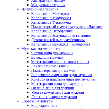
Аппаратный массаж
Мануальная терапия
Инфузионная терапия
Капельница Мексидол
Капельница Милдронат
Капельница Феринжект
Плацентарный иммуномодулятор Лаеннек
Капельница Цитофлавин
Капельница Золушка с глутатионом
Детокс-коктейль с реамберином
Капельница мексидол + милдронат
Мужская косметология
Чистка лица для мужчин
Ботокс для мужчин
Мезотерапия волос и кожи головы
Лечение пигментации
Плазмотерапия для мужчин
Биоревитализация лица для мужчин
Контурная пластика лица для мужчин
Мезотерапия лица для мужчин
Пилинг лица для мужчин
Уход за кожей лица для мужчин
Лечение прыщей у мужчин
Коррекция фигуры
Коррекция тела