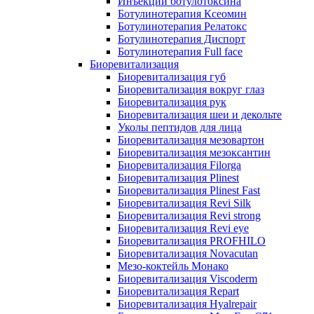
Инъекции ботулотоксина
Ботулинотерапия Ксеомин
Ботулинотерапия Релатокс
Ботулинотерапия Диспорт
Ботулинотерапия Full face
Биоревитализация
Биоревитализация губ
Биоревитализация вокруг глаз
Биоревитализация рук
Биоревитализация шеи и декольте
Уколы пептидов для лица
Биоревитализация мезовартон
Биоревитализация мезоксантин
Биоревитализация Filorga
Биоревитализация Plinest
Биоревитализация Plinest Fast
Биоревитализация Revi Silk
Биоревитализация Revi strong
Биоревитализация Revi eye
Биоревитализация PROFHILO
Биоревитализация Novacutan
Мезо-коктейль Монако
Биоревитализация Viscoderm
Биоревитализация Repart
Биоревитализация Hyalrepair