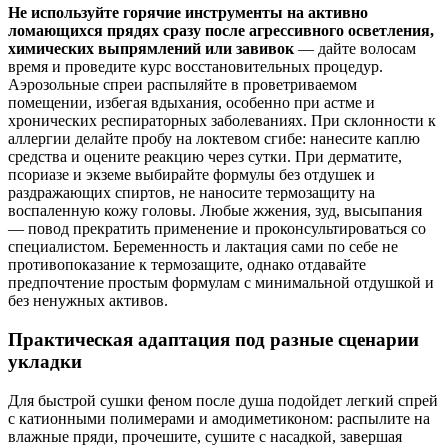
Не используйте горячие инструменты на активно
ломающихся прядях сразу после агрессивного осветления,
химических выпрямлений или завивок
— дайте волосам
время и проведите курс восстановительных процедур.
Аэрозольные спреи распыляйте в проветриваемом
помещении, избегая вдыхания, особенно при астме и
хронических респираторных заболеваниях. При склонности к
аллергии делайте пробу на локтевом сгибе: нанесите каплю
средства и оцените реакцию через сутки. При дерматите,
псориазе и экземе выбирайте формулы без отдушек и
раздражающих спиртов, не наносите термозащиту на
воспаленную кожу головы. Любые жжения, зуд, высыпания
— повод прекратить применение и проконсультироваться со
специалистом. Беременность и лактация сами по себе не
противопоказание к термозащите, однако отдавайте
предпочтение простым формулам с минимальной отдушкой и
без ненужных активов.
Практическая адаптация под разные сценарии
укладки
Для быстрой сушки феном после душа подойдет легкий спрей
с катионными полимерами и амодиметиконом: распылите на
влажные пряди, прочешите, сушите с насадкой, завершая