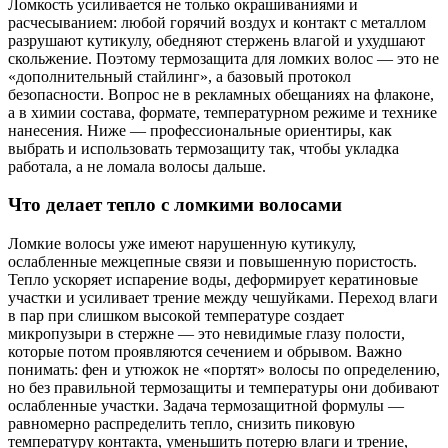
Ломкость усиливается не только окрашиваниями и
расчесыванием: любой горячий воздух и контакт с металлом
разрушают кутикулу, обедняют стержень влагой и ухудшают
скольжение. Поэтому термозащита для ломких волос — это не
«дополнительный стайлинг», а базовый протокол
безопасности. Вопрос не в рекламных обещаниях на флаконе,
а в химии состава, формате, температурном режиме и технике
нанесения. Ниже — профессиональные ориентиры, как
выбрать и использовать термозащиту так, чтобы укладка
работала, а не ломала волосы дальше.
Что делает тепло с ломкими волосами
Ломкие волосы уже имеют нарушенную кутикулу,
ослабленные межцепные связи и повышенную пористость.
Тепло ускоряет испарение воды, деформирует кератиновые
участки и усиливает трение между чешуйками. Переход влаги
в пар при слишком высокой температуре создает
микропузыри в стержне — это невидимые глазу полости,
которые потом проявляются сечением и обрывом. Важно
понимать: фен и утюжок не «портят» волосы по определению,
но без правильной термозащиты и температуры они добивают
ослабленные участки. Задача термозащитной формулы —
равномерно распределить тепло, снизить пиковую
температуру контакта, уменьшить потерю влаги и трение,