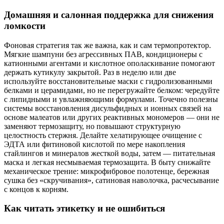
Домашняя и салонная поддержка для снижения
ломкости
Фоновая стратегия так же важна, как и сам термопротектор.
Мягкие шампуни без агрессивных ПАВ, кондиционеры с
катионными агентами и кислотное ополаскивание помогают
держать кутикулу закрытой. Раз в неделю или две
используйте восстановительные маски с гидролизованными
белками и церамидами, но не перегружайте белком: чередуйте
с липидными и увлажняющими формулами. Точечно полезны
системы восстановления дисульфидных и ионных связей на
основе малеатов или других реактивных мономеров — они не
заменяют термозащиту, но повышают структурную
целостность стержня. Делайте хелатирующее очищение с
ЭДТА или фитиновой кислотой по мере накопления
стайлингов и минералов жесткой воды, затем — питательная
маска и легкая несмываемая термозащита. В быту снижайте
механическое трение: микрофибровое полотенце, бережная
сушка без «скручивания», сатиновая наволочка, расчесывание
с концов к корням.
Как читать этикетку и не ошибиться