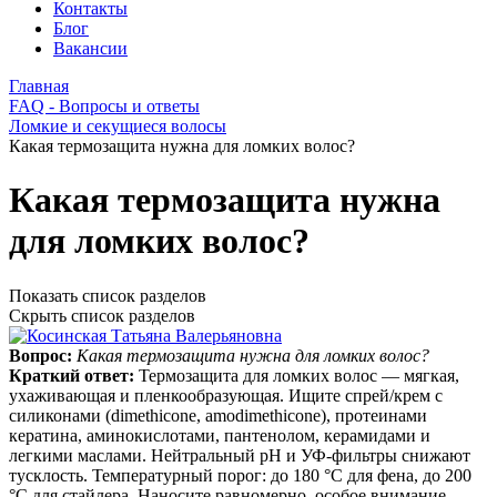
Контакты
Блог
Вакансии
Главная
FAQ - Вопросы и ответы
Ломкие и секущиеся волосы
Какая термозащита нужна для ломких волос?
Какая термозащита нужна
для ломких волос?
Показать список разделов
Скрыть список разделов
Вопрос:
Какая термозащита нужна для ломких волос?
Краткий ответ:
Термозащита для ломких волос — мягкая,
ухаживающая и пленкообразующая. Ищите спрей/крем с
силиконами (dimethicone, amodimethicone), протеинами
кератина, аминокислотами, пантенолом, керамидами и
легкими маслами. Нейтральный pH и УФ‑фильтры снижают
тусклость. Температурный порог: до 180 °C для фена, до 200
°C для стайлера. Наносите равномерно, особое внимание