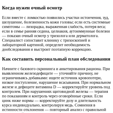
Когда нужен очный осмотр
Если вместе с ломкостью появились участки истончения, зуд,
шелушение, болезненность кожи головы; если есть системные
симптомы — лихорадка, выраженная слабость, потеря веса;
если в семье ранняя седина, целиакия, аутоиммунные болезни
— показан очный осмотр у трихолога или дерматолога.
Специалист сопоставит клинику с трихоскопией и
лабораторной картиной, определит необходимость
дообследования и выстроит поэтапную коррекцию.
Как составить персональный план обследования
Начните с базового скрининга и анкетирования рациона. При
выявленном железодефиците — уточняйте причину, не
ограничиваясь добавками: ищите источник кровопотери,
низкое поступление, нарушение всасывания. При нормальном
железе и дефиците витамина D — корректируйте уровень под
контролем. При нарушениях щитовидной железы — терапия
по показаниям и контроль через оговорённые сроки. Если
цинк ниже нормы — корректируйте дозу и длительность
курса индивидуально, контролируя медь. Сомнения в
истинности отклонения — повторный анализ с правильной