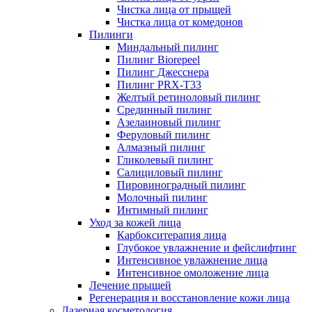
Чистка лица от прыщей
Чистка лица от комедонов
Пилинги
Миндальный пилинг
Пилинг Biorepeel
Пилинг Джесснера
Пилинг PRX-T33
Желтый ретиноловый пилинг
Срединный пилинг
Азелаиновый пилинг
Феруловый пилинг
Алмазный пилинг
Гликолевый пилинг
Салициловый пилинг
Пировиноградный пилинг
Молочный пилинг
Интимный пилинг
Уход за кожей лица
Карбокситерапия лица
Глубокое увлажнение и фейслифтинг
Интенсивное увлажнение лица
Интенсивное омоложение лица
Лечение прыщей
Регенерация и восстановление кожи лица
Лазерная косметология