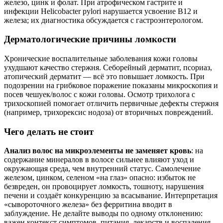
железо, цинк и фолат. При атрофическом гастрите и
инфекции Helicobacter pylori нарушается усвоение В12 и
железа; их диагностика обсуждается с гастроэнтерологом.
Дерматологические причины ломкости
Хронические воспалительные заболевания кожи головы
ухудшают качество стержня. Себорейный дерматит, псориаз,
атопический дерматит — всё это повышает ломкость. При
подозрении на грибковое поражение показаны микроскопия и
посев чешуек/волос с кожи головы. Осмотр трихолога с
трихоскопией помогает отличить первичные дефекты стержня
(например, трихорексис нодоза) от вторичных повреждений.
Чего делать не стоит
Анализ волос на микроэлементы не заменяет кровь
: на
содержание минералов в волосе сильнее влияют уход и
окружающая среда, чем внутренний статус. Самолечение
железом, цинком, селеном «на глаз» опасно: избыток не
безвреден, он провоцирует ломкость, тошноту, нарушения
печени и создаёт конкуренцию за всасывание. Интерпретация
«сывороточного железа» без ферритина вводит в
заблуждение. Не делайте выводы по одному отклонению:
важен контекст симптомов, питания, лекарств и воспаления.