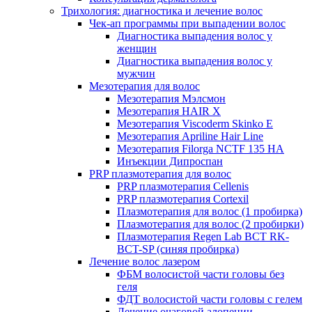
Трихология: диагностика и лечение волос
Чек-ап программы при выпадении волос
Диагностика выпадения волос у
женщин
Диагностика выпадения волос у
мужчин
Мезотерапия для волос
Мезотерапия Мэлсмон
Мезотерапия HAIR X
Мезотерапия Viscoderm Skinko E
Мезотерапия Apriline Hair Line
Мезотерапия Filorga NCTF 135 HA
Инъекции Дипроспан
PRP плазмотерапия для волос
PRP плазмотерапия Cellenis
PRP плазмотерапия Cortexil
Плазмотерапия для волос (1 пробирка)
Плазмотерапия для волос (2 пробирки)
Плазмотерапия Regen Lab BCT RK-
BCT-SP (синяя пробирка)
Лечение волос лазером
ФБМ волосистой части головы без
геля
ФДТ волосистой части головы с гелем
Лечение очаговой алопеции