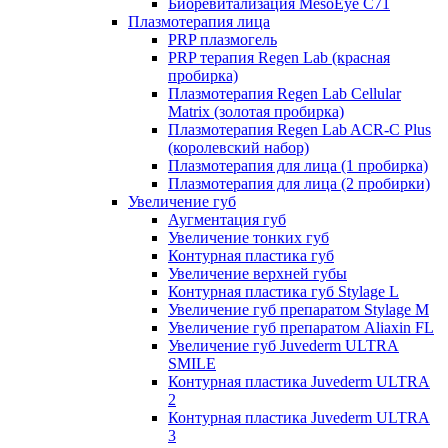
Биоревитализация MesoEye C71
Плазмотерапия лица
PRP плазмогель
PRP терапия Regen Lab (красная
пробирка)
Плазмотерапия Regen Lab Cellular
Matrix (золотая пробирка)
Плазмотерапия Regen Lab ACR-C Plus
(королевский набор)
Плазмотерапия для лица (1 пробирка)
Плазмотерапия для лица (2 пробирки)
Увеличение губ
Аугментация губ
Увеличение тонких губ
Контурная пластика губ
Увеличение верхней губы
Контурная пластика губ Stylage L
Увеличение губ препаратом Stylage M
Увеличение губ препаратом Aliaxin FL
Увеличение губ Juvederm ULTRA
SMILE
Контурная пластика Juvederm ULTRA
2
Контурная пластика Juvederm ULTRA
3