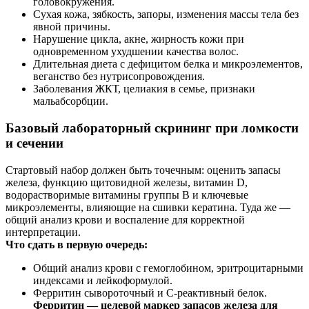
головокружения.
Сухая кожа, зябкость, запоры, изменения массы тела без
явной причины.
Нарушение цикла, акне, жирность кожи при
одновременном ухудшении качества волос.
Длительная диета с дефицитом белка и микроэлементов,
веганство без нутрисопровождения.
Заболевания ЖКТ, целиакия в семье, признаки
мальабсорбции.
Базовый лабораторный скрининг при ломкости
и сечении
Стартовый набор должен быть точечным: оценить запасы
железа, функцию щитовидной железы, витамин D,
водорастворимые витамины группы B и ключевые
микроэлементы, влияющие на сшивки кератина. Туда же —
общий анализ крови и воспаление для корректной
интерпретации.
Что сдать в первую очередь:
Общий анализ крови с гемоглобином, эритроцитарными
индексами и лейкоформулой.
Ферритин сывороточный и С‑реактивный белок.
Ферритин — целевой маркер запасов железа для