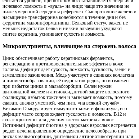
считается уровень, при котором восстанавливается энергия и
исчезают ломкость и «вуаль» на лице; чаще это значения не
ниже умеренной середины референса. Сывороточное железо и
насыщение трансферрина колеблются в течение дня и без
ферритина малоинформативны. Белковый статус важен не
меньше: недостаток белка и низкий альбумин ухудшают
синтез кератина, усиливают сухость и ломкость.
Микронутриенты, влияющие на стержень волоса
Цинк обеспечивает работу кератиновых ферментов,
регенерацию и противовоспалительные эффекты в коже
головы. Дефицит даёт сухость, ломкость, тусклость, заеды и
замедление заживления. Медь участвует в сшивках коллагена
и пигментообразовании; её недостаток редок, но возможен
при избытке цинка и мальабсорбции. Селен нужен
щитовидной железе и антиоксидантной защите волосяного
фолликула; избыток токсичен и вызывает ломкость, поэтому
сдавать анализ уместней, чем пить «на всякий случай».
Витамин D модулирует иммунитет кожи и фолликула; его
дефицит часто сопровождает тусклость и ломкость. В12 и
фолат критичны для деления клеток матрикса волос.
Истинный дефицит биотина у здоровых взрослых встречается
редко; целенаправленное определение целесообразно при
рисках мальабсорбции, длительной антибиотикотерапии или