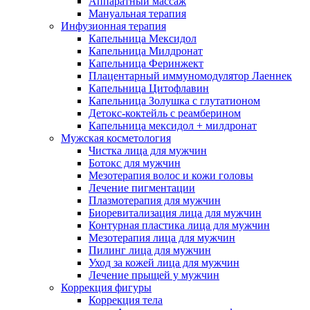
Аппаратный массаж
Мануальная терапия
Инфузионная терапия
Капельница Мексидол
Капельница Милдронат
Капельница Феринжект
Плацентарный иммуномодулятор Лаеннек
Капельница Цитофлавин
Капельница Золушка с глутатионом
Детокс-коктейль с реамберином
Капельница мексидол + милдронат
Мужская косметология
Чистка лица для мужчин
Ботокс для мужчин
Мезотерапия волос и кожи головы
Лечение пигментации
Плазмотерапия для мужчин
Биоревитализация лица для мужчин
Контурная пластика лица для мужчин
Мезотерапия лица для мужчин
Пилинг лица для мужчин
Уход за кожей лица для мужчин
Лечение прыщей у мужчин
Коррекция фигуры
Коррекция тела