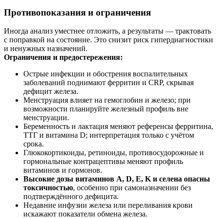
Противопоказания и ограничения
Иногда анализ уместнее отложить, а результаты — трактовать
с поправкой на состояние. Это снизит риск гипердиагностики
и ненужных назначений.
Ограничения и предостережения:
Острые инфекции и обострения воспалительных
заболеваний поднимают ферритин и CRP, скрывая
дефицит железа.
Менструация влияет на гемоглобин и железо; при
возможности планируйте железный профиль вне
менструации.
Беременность и лактация меняют референсы ферритина,
ТТГ и витамина D; интерпретация только с учётом
срока.
Глюкокортикоиды, ретиноиды, противосудорожные и
гормональные контрацептивы меняют профиль
витаминов и гормонов.
Высокие дозы витаминов A, D, E, K и селена опасны
токсичностью
, особенно при самоназначении без
подтверждённого дефицита.
Недавние инфузии железа или переливания крови
искажают показатели обмена железа.