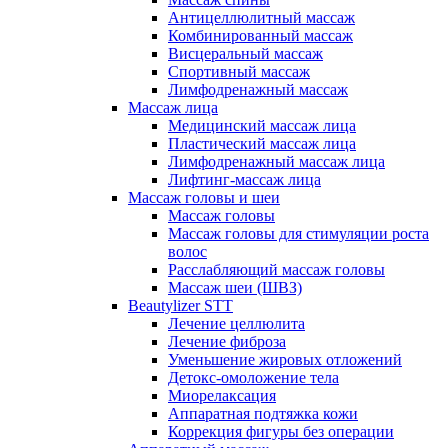
Антицеллюлитный массаж
Комбинированный массаж
Висцеральный массаж
Спортивный массаж
Лимфодренажный массаж
Массаж лица
Медицинский массаж лица
Пластический массаж лица
Лимфодренажный массаж лица
Лифтинг-массаж лица
Массаж головы и шеи
Массаж головы
Массаж головы для стимуляции роста
волос
Расслабляющий массаж головы
Массаж шеи (ШВЗ)
Beautylizer STT
Лечение целлюлита
Лечение фиброза
Уменьшение жировых отложений
Детокс-омоложение тела
Миорелаксация
Аппаратная подтяжка кожи
Коррекция фигуры без операции