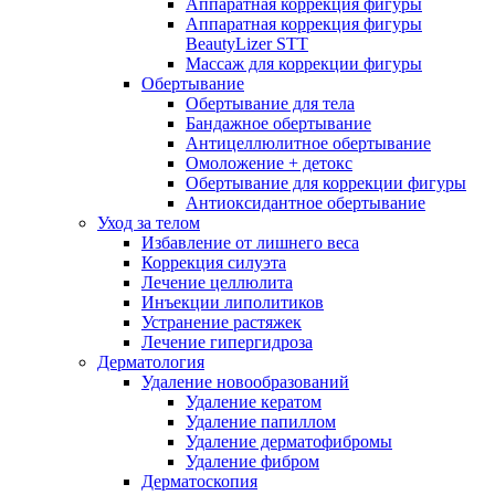
Аппаратная коррекция фигуры
Аппаратная коррекция фигуры
BeautyLizer STT
Массаж для коррекции фигуры
Обертывание
Обертывание для тела
Бандажное обертывание
Антицеллюлитное обертывание
Омоложение + детокс
Обертывание для коррекции фигуры
Антиоксидантное обертывание
Уход за телом
Избавление от лишнего веса
Коррекция силуэта
Лечение целлюлита
Инъекции липолитиков
Устранение растяжек
Лечение гипергидроза
Дерматология
Удаление новообразований
Удаление кератом
Удаление папиллом
Удаление дерматофибромы
Удаление фибром
Дерматоскопия