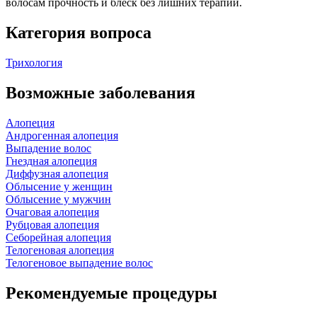
волосам прочность и блеск без лишних терапий.
Категория вопроса
Трихология
Возможные заболевания
Алопеция
Андрогенная алопеция
Выпадение волос
Гнездная алопеция
Диффузная алопеция
Облысение у женщин
Облысение у мужчин
Очаговая алопеция
Рубцовая алопеция
Себорейная алопеция
Телогеновая алопеция
Телогеновое выпадение волос
Рекомендуемые процедуры