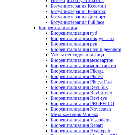
Инъекции ботулотоксина
Ботулинотерапия Ксеомин
Ботулинотерапия Релатокс
Ботулинотерапия Диспорт
Ботулинотерапия Full face
Биоревитализация
Биоревитализация губ
Биоревитализация вокруг глаз
Биоревитализация рук
Биоревитализация шеи и декольте
Уколы пептидов для лица
Биоревитализация мезовартон
Биоревитализация мезоксантин
Биоревитализация Filorga
Биоревитализация Plinest
Биоревитализация Plinest Fast
Биоревитализация Revi Silk
Биоревитализация Revi strong
Биоревитализация Revi eye
Биоревитализация PROFHILO
Биоревитализация Novacutan
Мезо-коктейль Монако
Биоревитализация Viscoderm
Биоревитализация Repart
Биоревитализация Hyalrepair