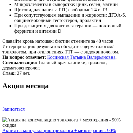
Микроэлементы в сыворотке: цинк, селен, магний
Щитовидная панель: ТТГ, свободные Т4 и Т3
При сопутствующем выпадении и жирности: ДГЭА‑S,
общий/свободный тестостерон, пролактин
При дефицитах для контроля терапии — повторный
ферритин и витамин D
Сдавайте кровь натощак; биотин отмените за 48 часов.
Интерпретацию результатов обсудите с дерматологом/
трихологом, при отклонениях ТТГ — с эндокринологом.
На вопрос отвечает:
Косинская Татьяна Валерьяновна
.
Специализация:
Главный врач клиники, трихолог,
дерматовенеролог.
Стаж:
27 лет.
Акции месяца
Записаться
Акция на консультацию трихолога + мезотерапия - 90%