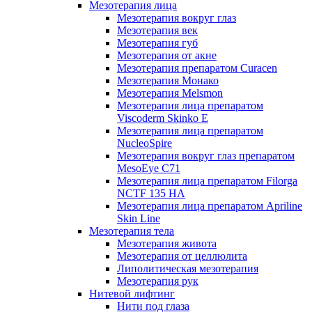
Мезотерапия лица
Мезотерапия вокруг глаз
Мезотерапия век
Мезотерапия губ
Мезотерапия от акне
Мезотерапия препаратом Curacen
Мезотерапия Монако
Мезотерапия Melsmon
Мезотерапия лица препаратом
Viscoderm Skinko E
Мезотерапия лица препаратом
NucleoSpire
Мезотерапия вокруг глаз препаратом
MesoEye С71
Мезотерапия лица препаратом Filorga
NCTF 135 HA
Мезотерапия лица препаратом Apriline
Skin Line
Мезотерапия тела
Мезотерапия живота
Мезотерапия от целлюлита
Липолитическая мезотерапия
Мезотерапия рук
Нитевой лифтинг
Нити под глаза