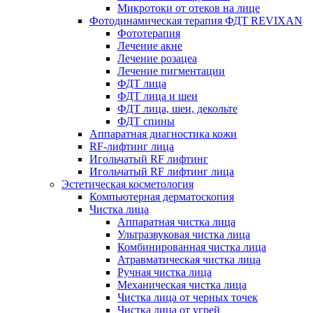
Микротоки от отеков на лице
Фотодинамическая терапия ФДТ REVIXAN
Фототерапия
Лечение акне
Лечение розацеа
Лечение пигментации
ФДТ лица
ФДТ лица и шеи
ФДТ лица, шеи, декольте
ФДТ спины
Аппаратная диагностика кожи
RF-лифтинг лица
Игольчатый RF лифтинг
Игольчатый RF лифтинг лица
Эстетическая косметология
Компьютерная дерматоскопия
Чистка лица
Аппаратная чистка лица
Ультразвуковая чистка лица
Комбинированная чистка лица
Атравматическая чистка лица
Ручная чистка лица
Механическая чистка лица
Чистка лица от черных точек
Чистка лица от угрей