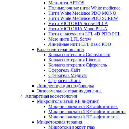
Мезонити APTOS
Полимолочные нити White medience
Нити White Medience PDO MONO
Нити White Medience PDO SCREW
Нити VICTORIA Screw PLLA
Нити VICTORIA Mono PLLA
Нити с насечками LFL 4D PDO PCL
Мезо нити LFL Screw
Линейные нити LFL Basic PDO
Коллагенотерапия лица
Коллагенотерапия Collost micro
Коллагенотерапия Linerase
Коллагенотерапия Сферогель
Сферогель Лайт
Сферогель Медиум
Сферогель Лонг
Липодеструкция подбородка
Экзосомальная терапия для лица
Аппаратная косметология
Микроигольчатый RF-лифтинг
Микроигольчатый RF лифтинг век
Микроигольчатый RF лифтинг живота
Микроигольчатый RF лифтинг тела
Микротоковая терапия
Микротоки вокруг глаз