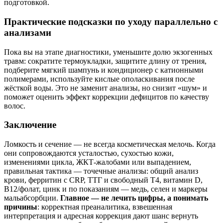
подготовкой.
Практические подсказки по уходу параллельно с
анализами
Пока вы на этапе диагностики, уменьшите долю экзогенных
травм: сократите термоукладки, защитите длину от трения,
подберите мягкий шампунь и кондиционер с катионными
полимерами, используйте кислые ополаскивания после
жёсткой воды. Это не заменит анализы, но снизит «шум» и
поможет оценить эффект коррекции дефицитов по качеству
волос.
Заключение
Ломкость и сечение — не всегда косметическая мелочь. Когда
они сопровождаются усталостью, сухостью кожи,
изменениями цикла, ЖКТ‑жалобами или выпадением,
правильная тактика — точечные анализы: общий анализ
крови, ферритин с CRP, ТТГ и свободный Т4, витамин D,
B12/фолат, цинк и по показаниям — медь, селен и маркеры
мальабсорбции.
Главное — не лечить цифры, а понимать
причины
: корректная преаналитика, взвешенная
интерпретация и адресная коррекция дают шанс вернуть