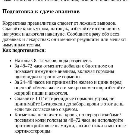
Подготовка к сдаче анализов
Корректная преаналитика спасает от ложных выводов.
Сдавайте кровь утром, натощак, избегайте интенсивных
нагрузок и алкоголя накануне. Сообщите врачу обо всех
добавках и лекарствах: они меняют результаты или мешают
иммунным тестам.
Как подготовиться:
Натощак 8–12 часов; вода разрешена.
За 48–72 часа отмените добавки с биотином: он
искажает иммунные анализы, включая гормоны
щитовидки и тропные гормоны.
За 24–48 часов не принимайте железо и цинк перед
оценкой обмена железа и микроэлементов; избегайте
жирной пищи и алкоголя.
Сдавайте ТТГ и тиреоидные гормоны утром; не
принимайте L‑тироксин до забора крови в этот день,
если так согласовано с врачом.
Косметика не влияет на кровь, но перед соскобами/
посевами кожи головы за 48–72 часа не используйте
противогрибковые шампуни, антисептики и местные
кортикостероиды.