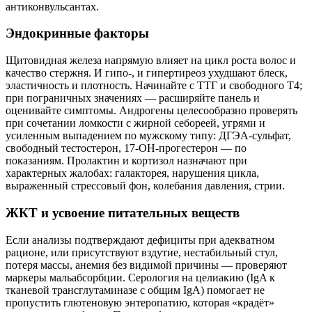
антиконвульсантах.
Эндокринные факторы
Щитовидная железа напрямую влияет на цикл роста волос и
качество стержня. И гипо-, и гипертиреоз ухудшают блеск,
эластичность и плотность. Начинайте с ТТГ и свободного Т4;
при пограничных значениях — расширяйте панель и
оценивайте симптомы. Андрогены целесообразно проверять
при сочетании ломкости с жирной себореей, угрями и
усиленным выпадением по мужскому типу: ДГЭА‑сульфат,
свободный тестостерон, 17‑ОН‑прогестерон — по
показаниям. Пролактин и кортизол назначают при
характерных жалобах: галакторея, нарушения цикла,
выраженный стрессовый фон, колебания давления, стрии.
ЖКТ и усвоение питательных веществ
Если анализы подтверждают дефициты при адекватном
рационе, или присутствуют вздутие, нестабильный стул,
потеря массы, анемия без видимой причины — проверяют
маркеры мальабсорбции. Серология на целиакию (IgA к
тканевой трансглутаминазе с общим IgA) помогает не
пропустить глютеновую энтеропатию, которая «крадёт»