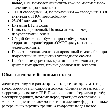
волос
, CRP помогает исключить ложное «нормальное»
значение на фоне воспаления.
ТТГ и свободный Т4, по показаниям — свободный Т3 и
антитела к ТПО/тиреоглобулину.
25‑ОН витамин D.
Витамин B12 и фолат.
Цинк сывороточный. По показаниям — медь,
церулоплазмин, селен.
Общий белок и альбумин, при необходимости —
ферритин + трансферрин/ОЖСС для уточнения
железодефицита.
Глюкоза натощак и/или гликированный гемоглобин при
подозрении на нарушения углеводного обмена.
Печёночные ферменты, креатинин и мочевина при
длительных диетах, приёме добавок или лекарств.
Обмен железа и белковый статус
Железо участвует в работе ферментов, без которых матрица
волос формируется слабой и ломкой. Оценивайте запасы по
ферритину в связке с CRP. При воспалении ферритин растёт,
маскируя дефицит, поэтому норму трактуют осторожно. У
многих пациентов с ломкостью и выпадением ферритин ниже
референсных верхних границ, а комфортным для волос