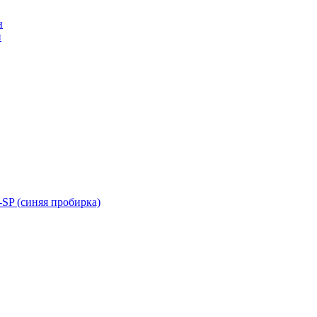
н
н
SP (синяя пробирка)