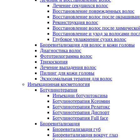
Лечение секущихся волос
Восстановление поврежденных волос
Восстановление волос после окрашиван
Реконструкция волос
Восстановление волос после химическо
Восстановление и уход за волосами пос
Глубокое увлажнение сухих волос
Биоревитализация для волос и кожи головы
Диагностика волос
Фототрихограмма волос
Трихоскопия
Лечение выпадения волос
Пилинг для кожи головы
Экзосомальная терапия для волос
Инъекционная косметология
Ботулинотерапия
Инъекции ботулотоксина
Ботулинотерапия Ксеомин
Ботулинотерапия Релатокс
Ботулинотерапия Диспорт
Ботулинотерапия Full face
Биоревитализация
Биоревитализация губ
Биоревитализация вокруг глаз