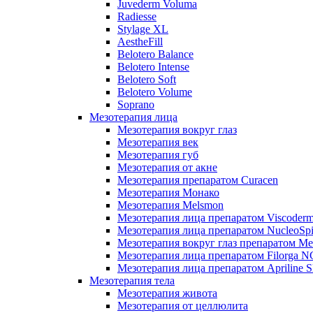
Juvederm Voluma
Radiesse
Stylage XL
AestheFill
Belotero Balance
Belotero Intense
Belotero Soft
Belotero Volume
Soprano
Мезотерапия лица
Мезотерапия вокруг глаз
Мезотерапия век
Мезотерапия губ
Мезотерапия от акне
Мезотерапия препаратом Curacen
Мезотерапия Монако
Мезотерапия Melsmon
Мезотерапия лица препаратом Viscoderm
Мезотерапия лица препаратом NucleoSpi
Мезотерапия вокруг глаз препаратом M
Мезотерапия лица препаратом Filorga 
Мезотерапия лица препаратом Apriline S
Мезотерапия тела
Мезотерапия живота
Мезотерапия от целлюлита