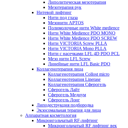
Липолитическая мезотерапия
Мезотерапия рук
Нитевой лифтинг
Нити под глаза
Мезонити APTOS
Полимолочные нити White medience
Нити White Medience PDO MONO
Нити White Medience PDO SCREW
Нити VICTORIA Screw PLLA
Нити VICTORIA Mono PLLA
Нити с насечками LFL 4D PDO PCL
Мезо нити LFL Screw
Линейные нити LFL Basic PDO
Коллагенотерапия лица
Коллагенотерапия Collost micro
Коллагенотерапия Linerase
Коллагенотерапия Сферогель
Сферогель Лайт
Сферогель Медиум
Сферогель Лонг
Липодеструкция подбородка
Экзосомальная терапия для лица
Аппаратная косметология
Микроигольчатый RF-лифтинг
Микроигольчатый RF лифтинг век