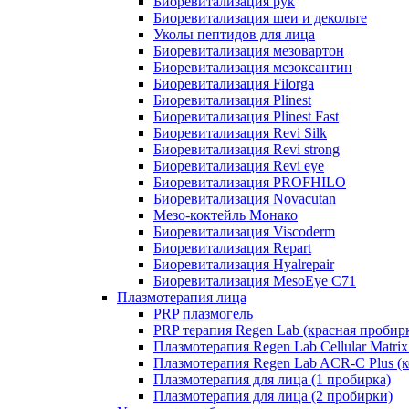
Биоревитализация рук
Биоревитализация шеи и декольте
Уколы пептидов для лица
Биоревитализация мезовартон
Биоревитализация мезоксантин
Биоревитализация Filorga
Биоревитализация Plinest
Биоревитализация Plinest Fast
Биоревитализация Revi Silk
Биоревитализация Revi strong
Биоревитализация Revi eye
Биоревитализация PROFHILO
Биоревитализация Novacutan
Мезо-коктейль Монако
Биоревитализация Viscoderm
Биоревитализация Repart
Биоревитализация Hyalrepair
Биоревитализация MesoEye C71
Плазмотерапия лица
PRP плазмогель
PRP терапия Regen Lab (красная пробир
Плазмотерапия Regen Lab Cellular Matrix
Плазмотерапия Regen Lab ACR-C Plus (к
Плазмотерапия для лица (1 пробирка)
Плазмотерапия для лица (2 пробирки)