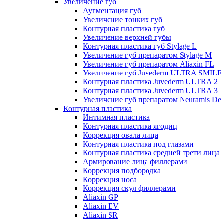
Увеличение губ
Аугментация губ
Увеличение тонких губ
Контурная пластика губ
Увеличение верхней губы
Контурная пластика губ Stylage L
Увеличение губ препаратом Stylage M
Увеличение губ препаратом Aliaxin FL
Увеличение губ Juvederm ULTRA SMIL
Контурная пластика Juvederm ULTRA 2
Контурная пластика Juvederm ULTRA 3
Увеличение губ препаратом Neuramis De
Контурная пластика
Интимная пластика
Контурная пластика ягодиц
Коррекция овала лица
Контурная пластика под глазами
Контурная пластика средней трети лица
Армирование лица филлерами
Коррекция подбородка
Коррекция носа
Коррекция скул филлерами
Aliaxin GP
Aliaxin EV
Aliaxin SR