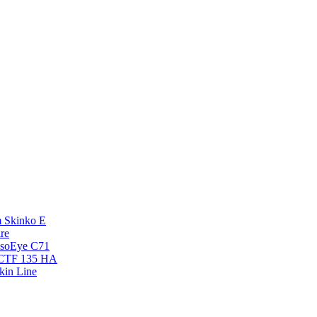
 Skinko E
re
esoEye С71
NCTF 135 HA
kin Line