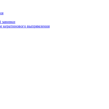
ия
й завивки
ле кератинового выпрямления