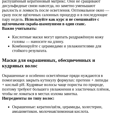
распушённый кератиновый матрикс. Они не сращивают
дисульфидные связи навсегда, но заметно уменьшают
рыхлость и ломкость после осветления. Оптимальное окно —
сразу после щёлочных салонных процедур и в последующие
пару недель.
Используйте как курс и не смешивайте с
щёлочными скраба‑шампунями в один сеанс.
Важно учитывать:
Кислотные маски могут щипать раздражённую кожу
головы — наносите на длину.
Комбинируйте с церамидами и увлажнителями для
стойкого результата.
Маски для окрашенных, обесцвеченных и
кудрявых волос
Окрашенные и особенно осветлённые пряди нуждаются в
помогающих закрыть кутикулу формулах: протеин + липиды
+ кислый pH. Кудрявые волосы чаще пористы по природе,
поэтому требуют большего увлажнения и эластичных плёнок,
чтобы не ломаться в местах излома завитка.
Ингредиенты по типу волос:
Окрашенные: кератин/шёлк, церамиды, холестерин,
амодиметикон, молочная/лимонная кислота.