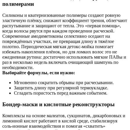
полимерами
Силиконы и кватернизованные полимеры создают ровную
эластичную плёнку, снижают коэффициент трения, облегчают
распутывание и защищают от тепла. Это «первая помощь»,
когда волосы рвутся при каждом проведении расческой.
Современные амодиметиконы селективно оседают на
повреждённых участках, не превращая длину в тяжёлое
полотно. Периодическая мягкая детокс‑мойка помогает
избежать накопления плёнок, но для ломких волос это не
ежедневная рутина: достаточно использовать мягкие ПАВы и
раз в несколько недель включать очищающий шампунь по
необходимости.
Выбирайте формулы, если нужно:
Мгновенно сократить обрывы при расчесывании.
Защитить длину при регулярной термоукладке.
Сгладить пористость перед важным событием.
Бондер‑маски и кислотные реконструкторы
Комплексы на основе малеатов, сукцинатов, дикарбоновых и
лимонной кислот работают в кислой среде, стабилизируя
соль‑ионные взаимодействия и помогая «схватить»