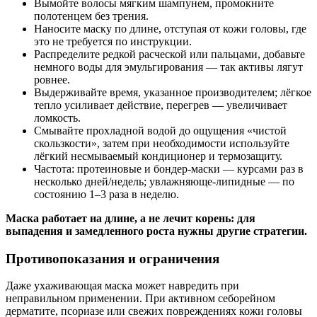
Вымойте волосы мягким шампунем, промокните
полотенцем без трения.
Наносите маску по длине, отступая от кожи головы, где
это не требуется по инструкции.
Распределите редкой расческой или пальцами, добавьте
немного воды для эмульгирования — так активы лягут
ровнее.
Выдерживайте время, указанное производителем; лёгкое
тепло усиливает действие, перегрев — увеличивает
ломкость.
Смывайте прохладной водой до ощущения «чистой
скользкости», затем при необходимости используйте
лёгкий несмываемый кондиционер и термозащиту.
Частота: протеиновые и бондер‑маски — курсами раз в
несколько дней/недель; увлажняюще‑липидные — по
состоянию 1–3 раза в неделю.
Маска работает на длине, а не лечит корень: для
выпадения и замедленного роста нужны другие стратегии.
Противопоказания и ограничения
Даже ухаживающая маска может навредить при
неправильном применении. При активном себорейном
дерматите, псориазе или свежих повреждениях кожи головы