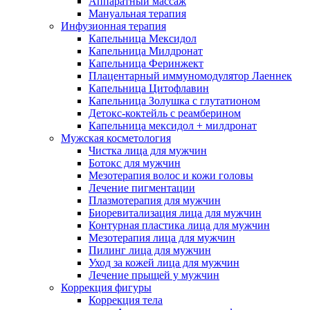
Аппаратный массаж
Мануальная терапия
Инфузионная терапия
Капельница Мексидол
Капельница Милдронат
Капельница Феринжект
Плацентарный иммуномодулятор Лаеннек
Капельница Цитофлавин
Капельница Золушка с глутатионом
Детокс-коктейль с реамберином
Капельница мексидол + милдронат
Мужская косметология
Чистка лица для мужчин
Ботокс для мужчин
Мезотерапия волос и кожи головы
Лечение пигментации
Плазмотерапия для мужчин
Биоревитализация лица для мужчин
Контурная пластика лица для мужчин
Мезотерапия лица для мужчин
Пилинг лица для мужчин
Уход за кожей лица для мужчин
Лечение прыщей у мужчин
Коррекция фигуры
Коррекция тела