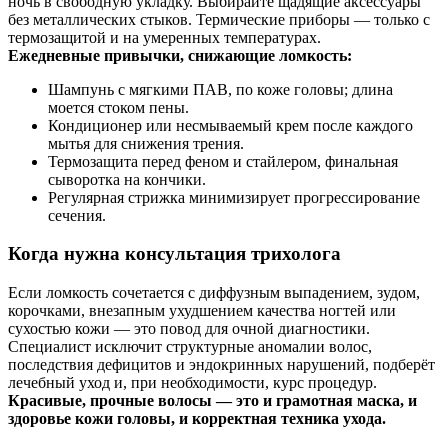
ночь в свободную укладку. Выбирайте щадящие аксессуары
без металлических стыков. Термические приборы — только с
термозащитой и на умеренных температурах.
Ежедневные привычки, снижающие ломкость:
Шампунь с мягкими ПАВ, по коже головы; длина
моется стоком пены.
Кондиционер или несмываемый крем после каждого
мытья для снижения трения.
Термозащита перед феном и стайлером, финальная
сыворотка на кончики.
Регулярная стрижка минимизирует прогрессирование
сечения.
Когда нужна консультация трихолога
Если ломкость сочетается с диффузным выпадением, зудом,
корочками, внезапным ухудшением качества ногтей или
сухостью кожи — это повод для очной диагностики.
Специалист исключит структурные аномалии волос,
последствия дефицитов и эндокринных нарушений, подберёт
лечебный уход и, при необходимости, курс процедур.
Красивые, прочные волосы — это и грамотная маска, и
здоровье кожи головы, и корректная техника ухода.