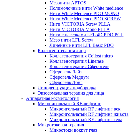
Мезонити APTOS
Полимолочные нити White medience
Нити White Medience PDO MONO
Нити White Medience PDO SCREW
Нити VICTORIA Screw PLLA
Нити VICTORIA Mono PLLA
Нити с насечками LFL 4D PDO PCL
Мезо нити LFL Screw
Линейные нити LFL Basic PDO
Коллагенотерапия лица
Коллагенотерапия Collost micro
Коллагенотерапия Linerase
Коллагенотерапия Сферогель
Сферогель Лайт
Сферогель Медиум
Сферогель Лонг
Липодеструкция подбородка
Экзосомальная терапия для лица
Аппаратная косметология
Микроигольчатый RF-лифтинг
Микроигольчатый RF лифтинг век
Микроигольчатый RF лифтинг живота
Микроигольчатый RF лифтинг тела
Микротоковая терапия
Микротоки вокруг глаз