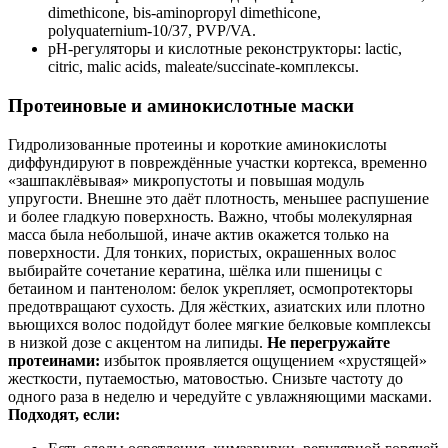
dimethicone, bis‑aminopropyl dimethicone,
polyquaternium‑10/37, PVP/VA.
pH‑регуляторы и кислотные реконструкторы: lactic,
citric, malic acids, maleate/succinate‑комплексы.
Протеиновые и аминокислотные маски
Гидролизованные протеины и короткие аминокислоты
диффундируют в повреждённые участки кортекса, временно
«зашпаклёвывая» микропустоты и повышая модуль
упругости. Внешне это даёт плотность, меньшее распушение
и более гладкую поверхность. Важно, чтобы молекулярная
масса была небольшой, иначе актив окажется только на
поверхности. Для тонких, пористых, окрашенных волос
выбирайте сочетание кератина, шёлка или пшеницы с
бетаином и пантенолом: белок укрепляет, осмопротекторы
предотвращают сухость. Для жёстких, азиатских или плотно
вьющихся волос подойдут более мягкие белковые комплексы
в низкой дозе с акцентом на липиды.
Не перегружайте
протеинами:
избыток проявляется ощущением «хрустящей»
жесткости, путаемостью, матовостью. Снизьте частоту до
одного раза в неделю и чередуйте с увлажняющими масками.
Подходят, если: