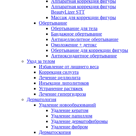
Аппаратная коррекция фигуры
Аппаратная коррекция фигуры
BeautyLizer STT
Массаж для коррекции фигуры
Обертывание
Обертывание для тела
Бандажное обертывание
Антицеллюлитное обертывание
Омоложение + детокс
Обертывание для коррекции фигуры
Антиоксидантное обертывание
Уход за телом
Избавление от лишнего веса
Коррекция силуэта
Лечение целлюлита
Инъекции липолитиков
Устранение растяжек
Лечение гипергидроза
Дерматология
Удаление новообразований
Удаление кератом
Удаление папиллом
Удаление дерматофибромы
Удаление фибром
Дерматоскопия