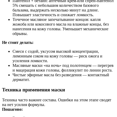
Пантенол + бетаин: аптечный крем‑или спрей‑пантенол
5% смешать с небольшим количеством базового
бальзама, выдержать несколько минут на длине.
Повышает эластичность и снижает ломкость.
Точечное масляное запечатывание концов: капля
жожоба или кокосового масла на влажные концы, без
нанесения на кожу головы. Уменьшает механические
обрывы.
Не стоит делать:
Смеси с содой, уксусом высокой концентрации,
лимонным соком на кожу головы — риск ожога и
усиления ломкости.
Масляные маски «на ночь» под полотенцем — перегрев
и мацерация кожи головы, фолликулит по линии роста.
Чистые эфирные масла без разведения — контактный
дерматит.
Техника применения маски
Техника часто важнее состава. Ошибки на этом этапе сводят
на нет усилия формулы.
Пошагово: