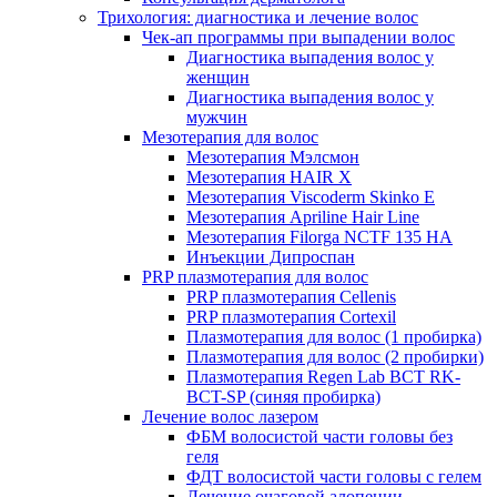
Трихология: диагностика и лечение волос
Чек-ап программы при выпадении волос
Диагностика выпадения волос у
женщин
Диагностика выпадения волос у
мужчин
Мезотерапия для волос
Мезотерапия Мэлсмон
Мезотерапия HAIR X
Мезотерапия Viscoderm Skinko E
Мезотерапия Apriline Hair Line
Мезотерапия Filorga NCTF 135 HA
Инъекции Дипроспан
PRP плазмотерапия для волос
PRP плазмотерапия Cellenis
PRP плазмотерапия Cortexil
Плазмотерапия для волос (1 пробирка)
Плазмотерапия для волос (2 пробирки)
Плазмотерапия Regen Lab BCT RK-
BCT-SP (синяя пробирка)
Лечение волос лазером
ФБМ волосистой части головы без
геля
ФДТ волосистой части головы с гелем
Лечение очаговой алопеции