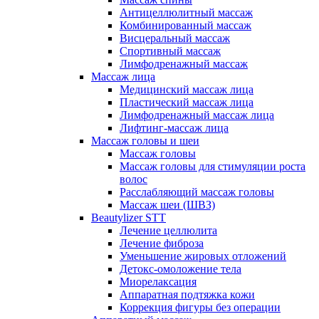
Антицеллюлитный массаж
Комбинированный массаж
Висцеральный массаж
Спортивный массаж
Лимфодренажный массаж
Массаж лица
Медицинский массаж лица
Пластический массаж лица
Лимфодренажный массаж лица
Лифтинг-массаж лица
Массаж головы и шеи
Массаж головы
Массаж головы для стимуляции роста
волос
Расслабляющий массаж головы
Массаж шеи (ШВЗ)
Beautylizer STT
Лечение целлюлита
Лечение фиброза
Уменьшение жировых отложений
Детокс-омоложение тела
Миорелаксация
Аппаратная подтяжка кожи
Коррекция фигуры без операции