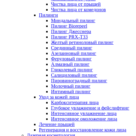
Чистка лица от прыщей
Чистка лица от комедонов
Пилинги
Миндальный пилинг
Пилинг Biorepeel
Пилинг Джесснера
Пилинг PRX-T33
Желтый ретиноловый пилинг
Срединный пилинг
Азелаиновый пилинг
Феруловый пилинг
Алмазный пилинг
Гликолевый пилинг
Салициловый пилинг
Пировиноградный пилинг
Молочный пилинг
Интимный пилинг
Уход за кожей лица
Карбокситерапия лица
Глубокое увлажнение и фейслифтинг
Интенсивное увлажнение лица
Интенсивное омоложение лица
Лечение прыщей
Регенерация и восстановление кожи лица
Лазерная косметология