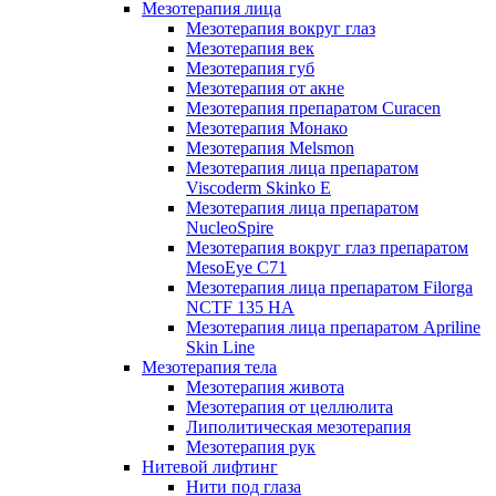
Мезотерапия лица
Мезотерапия вокруг глаз
Мезотерапия век
Мезотерапия губ
Мезотерапия от акне
Мезотерапия препаратом Curacen
Мезотерапия Монако
Мезотерапия Melsmon
Мезотерапия лица препаратом
Viscoderm Skinko E
Мезотерапия лица препаратом
NucleoSpire
Мезотерапия вокруг глаз препаратом
MesoEye С71
Мезотерапия лица препаратом Filorga
NCTF 135 HA
Мезотерапия лица препаратом Apriline
Skin Line
Мезотерапия тела
Мезотерапия живота
Мезотерапия от целлюлита
Липолитическая мезотерапия
Мезотерапия рук
Нитевой лифтинг
Нити под глаза