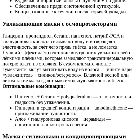
Кудрявые и пористые волосы с пушением по длине.
Обесцвеченные пряди с истончённой кутикулой.
Концы, склонные к сечению после горячей укладки.
Увлажняющие маски с осмопротекторами
Глицерин, пропандиол, бетаин, пантенол, натрий‑PCA и
гиалуроновая кислота связывают воду и возвращают
эластичность, за счёт чего прядь гнётся, а не ломается.
Лучший эффект даёт сочетание внутренних увлажнителей с
лёгкими плёнками, которые замедляют трансэпидермальную
потерю влаги из стержня. В сухом климате чистые
гумектанты могут вытягивать воду из волоса — ищите пары
«увлажнитель + силикон/эстер/воск». Влажной весной или
летом такие маски дают максимальную мягкость и блеск.
Оптимальные комбинации:
Пантенол + бетаин + polyquaternium — эластичность и
гладкость без утяжеления.
Глицерин в средней концентрации + amodimethicone —
приглаживание пушистости.
Алоэ + гиалуроновая кислота + церамиды —
напитанность и контроль сечения.
Маски с силиконами и кондиционирующими