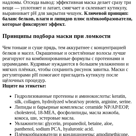
надломы. Отсюда вывод: эффективная маска делает сразу три
вещи — уплотняет и латает, смягчает и склеивает кутикулу,
выравнивает pH для закрытия чешуек.
Ключевой принцип:
баланс белков, влаги и липидов плюс плёнкообразователи,
которые фиксируют эффект.
Принципы подбора маски при ломкости
Чем тоньше и суше прядь, тем аккуратнее с концентрацией
белков и масел. Окрашенные и осветлённые волосы лучше
реагируют на комбинированные формулы с протеинами и
церамидами. Кудрявые нуждаются в большем увлажнении и
мягких плёнках, чтобы сохранить рисунок завитка. Маски с
регуляторами pH помогают пригладить кутикулу после
щёлочных процедур.
Ищите на этикетке:
Гидролизованные протеины и аминокислоты: keratin,
silk, collagen, hydrolyzed wheat/soy protein, arginine, serine.
Липиды и барьерные комплексы: ceramide NP/AP/EOP,
cholesterol, 18‑MEA, фосфолипиды, масла жожоба,
кокоса, ши, эстеровые масла.
Увлажнители: glycerin, propanediol, betaine, aloe,
panthenol, sodium PCA, hyaluronic acid.
Плёнкообразователи и кондиционеры: amodimethicone,