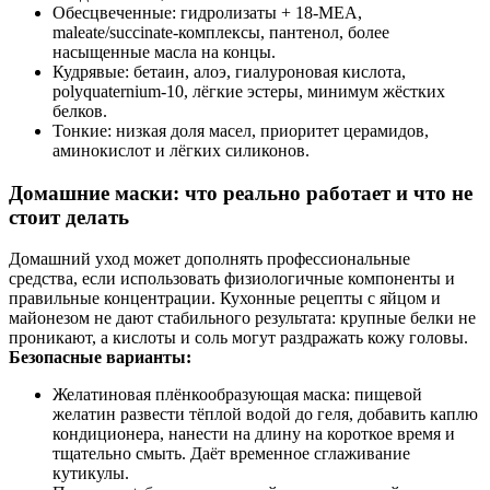
Обесцвеченные: гидролизаты + 18‑MEA,
maleate/succinate‑комплексы, пантенол, более
насыщенные масла на концы.
Кудрявые: бетаин, алоэ, гиалуроновая кислота,
polyquaternium‑10, лёгкие эстеры, минимум жёстких
белков.
Тонкие: низкая доля масел, приоритет церамидов,
аминокислот и лёгких силиконов.
Домашние маски: что реально работает и что не
стоит делать
Домашний уход может дополнять профессиональные
средства, если использовать физиологичные компоненты и
правильные концентрации. Кухонные рецепты с яйцом и
майонезом не дают стабильного результата: крупные белки не
проникают, а кислоты и соль могут раздражать кожу головы.
Безопасные варианты:
Желатиновая плёнкообразующая маска: пищевой
желатин развести тёплой водой до геля, добавить каплю
кондиционера, нанести на длину на короткое время и
тщательно смыть. Даёт временное сглаживание
кутикулы.