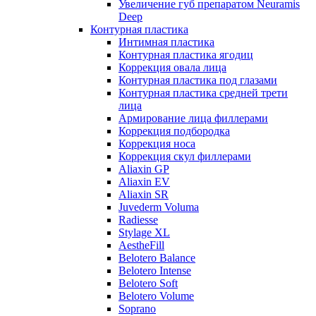
Увеличение губ препаратом Neuramis
Deep
Контурная пластика
Интимная пластика
Контурная пластика ягодиц
Коррекция овала лица
Контурная пластика под глазами
Контурная пластика средней трети
лица
Армирование лица филлерами
Коррекция подбородка
Коррекция носа
Коррекция скул филлерами
Aliaxin GP
Aliaxin EV
Aliaxin SR
Juvederm Voluma
Radiesse
Stylage XL
AestheFill
Belotero Balance
Belotero Intense
Belotero Soft
Belotero Volume
Soprano