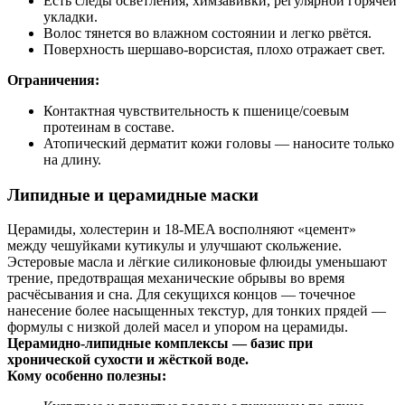
Есть следы осветления, химзавивки, регулярной горячей
укладки.
Волос тянется во влажном состоянии и легко рвётся.
Поверхность шершаво‑ворсистая, плохо отражает свет.
Ограничения:
Контактная чувствительность к пшенице/соевым
протеинам в составе.
Атопический дерматит кожи головы — наносите только
на длину.
Липидные и церамидные маски
Церамиды, холестерин и 18‑MEA восполняют «цемент»
между чешуйками кутикулы и улучшают скольжение.
Эстеровые масла и лёгкие силиконовые флюиды уменьшают
трение, предотвращая механические обрывы во время
расчёсывания и сна. Для секущихся концов — точечное
нанесение более насыщенных текстур, для тонких прядей —
формулы с низкой долей масел и упором на церамиды.
Церамидно‑липидные комплексы — базис при
хронической сухости и жёсткой воде.
Кому особенно полезны: