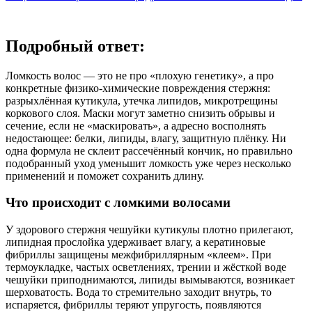
Подробный ответ:
Ломкость волос — это не про «плохую генетику», а про
конкретные физико‑химические повреждения стержня:
разрыхлённая кутикула, утечка липидов, микротрещины
коркового слоя. Маски могут заметно снизить обрывы и
сечение, если не «маскировать», а адресно восполнять
недостающее: белки, липиды, влагу, защитную плёнку. Ни
одна формула не склеит рассечённый кончик, но правильно
подобранный уход уменьшит ломкость уже через несколько
применений и поможет сохранить длину.
Что происходит с ломкими волосами
У здорового стержня чешуйки кутикулы плотно прилегают,
липидная прослойка удерживает влагу, а кератиновые
фибриллы защищены межфибриллярным «клеем». При
термоукладке, частых осветлениях, трении и жёсткой воде
чешуйки приподнимаются, липиды вымываются, возникает
шерховатость. Вода то стремительно заходит внутрь, то
испаряется, фибриллы теряют упругость, появляются