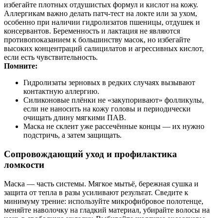
избегайте плотных отдушистых формул и кислот на кожу.
Аллергикам важно делать патч‑тест на локте или за ухом,
особенно при наличии гидролизатов пшеницы, отдушек и
консервантов. Беременность и лактация не являются
противопоказанием к большинству масок, но избегайте
высоких концентраций салицилатов и агрессивных кислот,
если есть чувствительность.
Помните:
Гидролизаты зерновых в редких случаях вызывают
контактную аллергию.
Силиконовые плёнки не «закупоривают» фолликулы,
если не наносить на кожу головы и периодически
очищать длину мягкими ПАВ.
Маска не склеит уже рассечённые концы — их нужно
подстричь, а затем защищать.
Сопровождающий уход и профилактика
ломкости
Маска — часть системы. Мягкое мытьё, бережная сушка и
защита от тепла в разы усиливают результат. Сведите к
минимуму трение: используйте микрофибровое полотенце,
меняйте наволочку на гладкий материал, убирайте волосы на