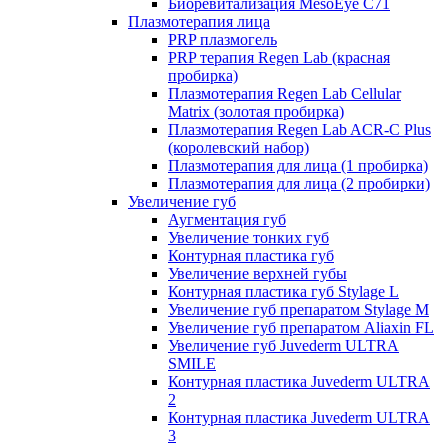
Биоревитализация MesoEye C71
Плазмотерапия лица
PRP плазмогель
PRP терапия Regen Lab (красная
пробирка)
Плазмотерапия Regen Lab Cellular
Matrix (золотая пробирка)
Плазмотерапия Regen Lab ACR-C Plus
(королевский набор)
Плазмотерапия для лица (1 пробирка)
Плазмотерапия для лица (2 пробирки)
Увеличение губ
Аугментация губ
Увеличение тонких губ
Контурная пластика губ
Увеличение верхней губы
Контурная пластика губ Stylage L
Увеличение губ препаратом Stylage M
Увеличение губ препаратом Aliaxin FL
Увеличение губ Juvederm ULTRA
SMILE
Контурная пластика Juvederm ULTRA
2
Контурная пластика Juvederm ULTRA
3