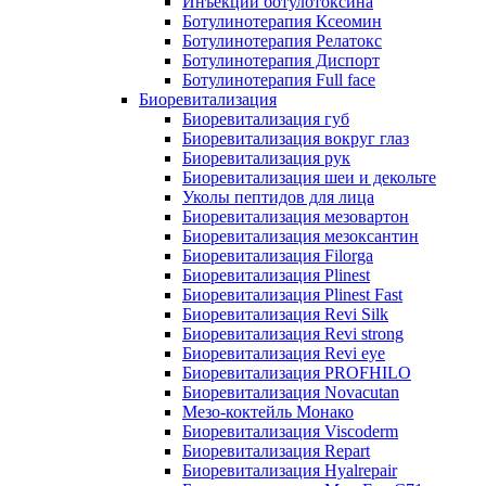
Инъекции ботулотоксина
Ботулинотерапия Ксеомин
Ботулинотерапия Релатокс
Ботулинотерапия Диспорт
Ботулинотерапия Full face
Биоревитализация
Биоревитализация губ
Биоревитализация вокруг глаз
Биоревитализация рук
Биоревитализация шеи и декольте
Уколы пептидов для лица
Биоревитализация мезовартон
Биоревитализация мезоксантин
Биоревитализация Filorga
Биоревитализация Plinest
Биоревитализация Plinest Fast
Биоревитализация Revi Silk
Биоревитализация Revi strong
Биоревитализация Revi eye
Биоревитализация PROFHILO
Биоревитализация Novacutan
Мезо-коктейль Монако
Биоревитализация Viscoderm
Биоревитализация Repart
Биоревитализация Hyalrepair