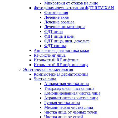
Микротоки от отеков на лице
Фотодинамическая терапия ФДТ REVIXAN
Фототерапия
Лечение акне
Лечение розацеа
Лечение пигментации
ФДТ лица
ФДТ лица и шеи
ФДТ лица, шеи, декольте
ФДТ спины
Аппаратная диагностика кожи
RF-лифтинг лица
Игольчатый RF лифтинг
Игольчатый RF лифтинг лица
Эстетическая косметология
Компьютерная дерматоскопия
Чистка лица
Аппаратная чистка лица
Ультразвуковая чистка лица
Комбинированная чистка лица
Атравматическая чистка лица
Ручная чистка лица
Механическая чистка лица
Чистка лица от черных точек
Чистка лица от угрей