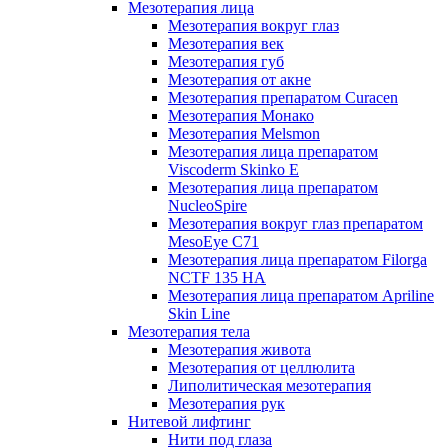
Мезотерапия лица
Мезотерапия вокруг глаз
Мезотерапия век
Мезотерапия губ
Мезотерапия от акне
Мезотерапия препаратом Curacen
Мезотерапия Монако
Мезотерапия Melsmon
Мезотерапия лица препаратом
Viscoderm Skinko E
Мезотерапия лица препаратом
NucleoSpire
Мезотерапия вокруг глаз препаратом
MesoEye С71
Мезотерапия лица препаратом Filorga
NCTF 135 HA
Мезотерапия лица препаратом Apriline
Skin Line
Мезотерапия тела
Мезотерапия живота
Мезотерапия от целлюлита
Липолитическая мезотерапия
Мезотерапия рук
Нитевой лифтинг
Нити под глаза