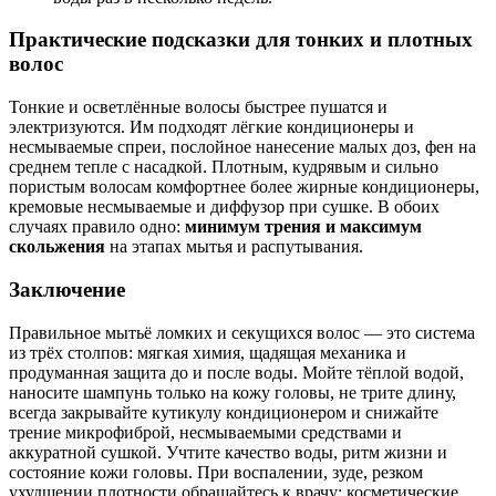
Практические подсказки для тонких и плотных
волос
Тонкие и осветлённые волосы быстрее пушатся и
электризуются. Им подходят лёгкие кондиционеры и
несмываемые спреи, послойное нанесение малых доз, фен на
среднем тепле с насадкой. Плотным, кудрявым и сильно
пористым волосам комфортнее более жирные кондиционеры,
кремовые несмываемые и диффузор при сушке. В обоих
случаях правило одно:
минимум трения и максимум
скольжения
на этапах мытья и распутывания.
Заключение
Правильное мытьё ломких и секущихся волос — это система
из трёх столпов: мягкая химия, щадящая механика и
продуманная защита до и после воды. Мойте тёплой водой,
наносите шампунь только на кожу головы, не трите длину,
всегда закрывайте кутикулу кондиционером и снижайте
трение микрофиброй, несмываемыми средствами и
аккуратной сушкой. Учтите качество воды, ритм жизни и
состояние кожи головы. При воспалении, зуде, резком
ухудшении плотности обращайтесь к врачу: косметические