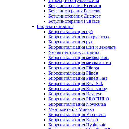
Инъекции ботулотоксина
Ботулинотерапия Ксеомин
Ботулинотерапия Релатокс
Ботулинотерапия Диспорт
Ботулинотерапия Full face
Биоревитализация
Биоревитализация губ
Биоревитализация вокруг глаз
Биоревитализация рук
Биоревитализация шеи и декольте
Уколы пептидов для лица
Биоревитализация мезовартон
Биоревитализация мезоксантин
Биоревитализация Filorga
Биоревитализация Plinest
Биоревитализация Plinest Fast
Биоревитализация Revi Silk
Биоревитализация Revi strong
Биоревитализация Revi eye
Биоревитализация PROFHILO
Биоревитализация Novacutan
Мезо-коктейль Монако
Биоревитализация Viscoderm
Биоревитализация Repart
Биоревитализация Hyalrepair