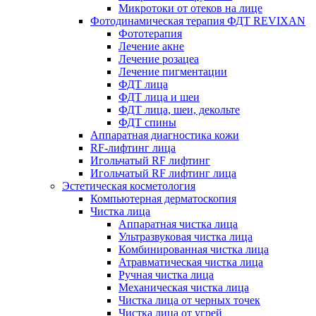
Микротоки от отеков на лице
Фотодинамическая терапия ФДТ REVIXAN
Фототерапия
Лечение акне
Лечение розацеа
Лечение пигментации
ФДТ лица
ФДТ лица и шеи
ФДТ лица, шеи, декольте
ФДТ спины
Аппаратная диагностика кожи
RF-лифтинг лица
Игольчатый RF лифтинг
Игольчатый RF лифтинг лица
Эстетическая косметология
Компьютерная дерматоскопия
Чистка лица
Аппаратная чистка лица
Ультразвуковая чистка лица
Комбинированная чистка лица
Атравматическая чистка лица
Ручная чистка лица
Механическая чистка лица
Чистка лица от черных точек
Чистка лица от угрей