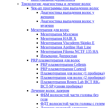
Трихология: диагностика и лечение волос
Чек-ап программы при выпадении волос
Диагностика выпадения волос у
женщин
Диагностика выпадения волос у
мужчин
Мезотерапия для волос
Мезотерапия Мэлсмон
Мезотерапия HAIR X
Мезотерапия Viscoderm Skinko E
Мезотерапия Apriline Hair Line
Мезотерапия Filorga NCTF 135 HA
Инъекции Дипроспан
PRP плазмотерапия для волос
PRP плазмотерапия Cellenis
PRP плазмотерапия Cortexil
Плазмотерапия для волос (1 пробирка)
Плазмотерапия для волос (2 пробирки)
Плазмотерапия Regen Lab BCT RK-
BCT-SP (синяя пробирка)
Лечение волос лазером
ФБМ волосистой части головы без
геля
ФДТ волосистой части головы с гелем
Лечение очаговой алопеции