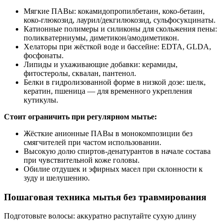
Мягкие ПАВы: кокамидопропилбетаин, коко-бетаин,
коко-глюкозид, лаурил/декгилюкозид, сульфосукцинаты.
Катионные полимеры и силиконы для скольжения пены:
поликватерниумы, диметикон/амодиметикон.
Хелаторы при жёсткой воде и бассейне: EDTA, GLDA,
фосфонаты.
Липиды и ухаживающие добавки: керамиды,
фитостеролы, сквалан, пантенол.
Белки в гидролизованной форме в низкой дозе: шелк,
кератин, пшеница — для временного укрепления
кутикулы.
Стоит ограничить при регулярном мытье:
Жёсткие анионные ПАВы в монокомпозиции без
смягчителей при частом использовании.
Высокую долю спиртов-денатурантов в начале состава
при чувствительной коже головы.
Обилие отдушек и эфирных масел при склонности к
зуду и шелушению.
Пошаговая техника мытья без травмирования
Подготовьте волосы: аккуратно распутайте сухую длину