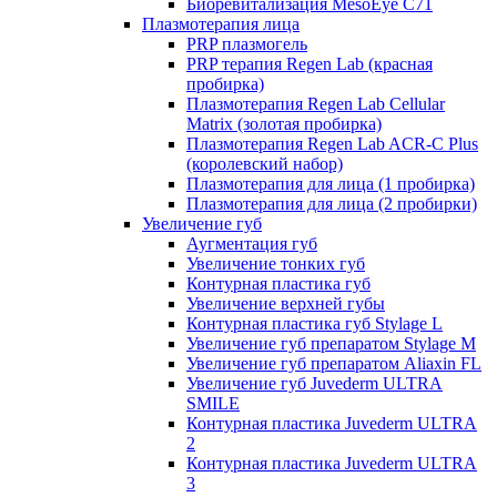
Биоревитализация MesoEye C71
Плазмотерапия лица
PRP плазмогель
PRP терапия Regen Lab (красная
пробирка)
Плазмотерапия Regen Lab Cellular
Matrix (золотая пробирка)
Плазмотерапия Regen Lab ACR-C Plus
(королевский набор)
Плазмотерапия для лица (1 пробирка)
Плазмотерапия для лица (2 пробирки)
Увеличение губ
Аугментация губ
Увеличение тонких губ
Контурная пластика губ
Увеличение верхней губы
Контурная пластика губ Stylage L
Увеличение губ препаратом Stylage M
Увеличение губ препаратом Aliaxin FL
Увеличение губ Juvederm ULTRA
SMILE
Контурная пластика Juvederm ULTRA
2
Контурная пластика Juvederm ULTRA
3