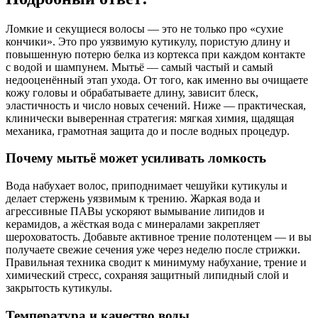
Ломкие и секущиеся волосы — это не только про «сухие
кончики». Это про уязвимую кутикулу, пористую длину и
повышенную потерю белка из кортекса при каждом контакте
с водой и шампунем. Мытьё — самый частый и самый
недооценённый этап ухода. От того, как именно вы очищаете
кожу головы и обрабатываете длину, зависит блеск,
эластичность и число новых сечений. Ниже — практическая,
клинически выверенная стратегия: мягкая химия, щадящая
механика, грамотная защита до и после водных процедур.
Почему мытьё может усиливать ломкость
Вода набухает волос, приподнимает чешуйки кутикулы и
делает стержень уязвимым к трению. Жаркая вода и
агрессивные ПАВы ускоряют вымывание липидов и
керамидов, а жёсткая вода с минералами закрепляет
шероховатость. Добавьте активное трение полотенцем — и вы
получаете свежие сечения уже через неделю после стрижки.
Правильная техника сводит к минимуму набухание, трение и
химический стресс, сохраняя защитный липидный слой и
закрытость кутикулы.
Температура и качество воды