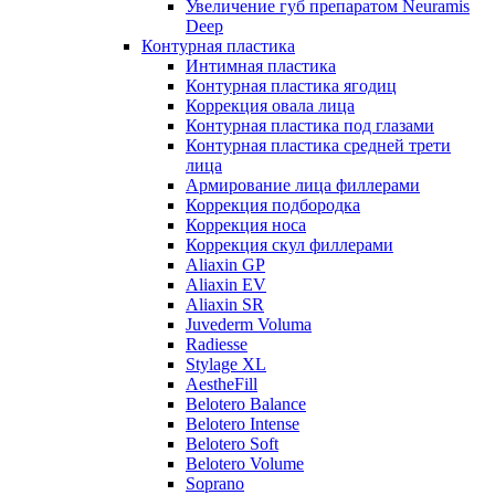
Увеличение губ препаратом Neuramis
Deep
Контурная пластика
Интимная пластика
Контурная пластика ягодиц
Коррекция овала лица
Контурная пластика под глазами
Контурная пластика средней трети
лица
Армирование лица филлерами
Коррекция подбородка
Коррекция носа
Коррекция скул филлерами
Aliaxin GP
Aliaxin EV
Aliaxin SR
Juvederm Voluma
Radiesse
Stylage XL
AestheFill
Belotero Balance
Belotero Intense
Belotero Soft
Belotero Volume
Soprano