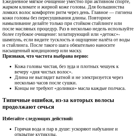
Ежедневное мягкое очищение уместно при активном спорте,
жарком климате и жирной коже головы. Для большинства
ломких волос комфортен ритм через день. Главное — гигиена
кожи головы без пересушивания длины. Повторное
намыливание делайте только при стойком стайлинге или
после масляных процедур. Раз в несколько недель используйте
более глубокое очищение: хелатирующий или «детокс»-
шампунь, если видите тусклость и ощущение налёта от воды
и стайлинга. После такого шага обязательно наносите
насыщенный кондиционер или маску.
Признаки, что частота выбрана верно:
Кожа головы чистая, без зуда и плотных чешуек к
вечеру «дня чистых волос».
Длина не выглядит ватной и не электризуется через
несколько часов после сушки.
Концы не требуют «доливки» масла каждые полчаса.
Типичные ошибки, из-за которых волосы
продолжают сечься
Избегайте следующих действий:
Горячая вода и пар в душе: ускоряют набухание и
открытие кутикулы.