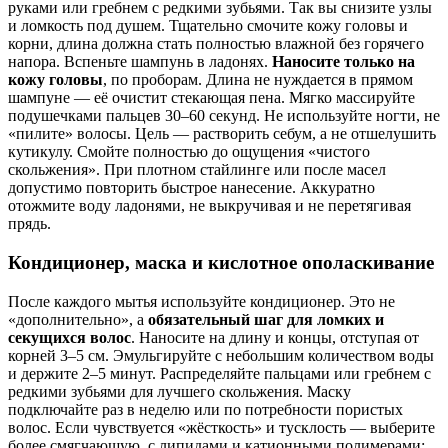
руками или гребнем с редкими зубьями. Так вы снизите узлы
и ломкость под душем. Тщательно смочите кожу головы и
корни, длина должна стать полностью влажной без горячего
напора. Вспеньте шампунь в ладонях.
Наносите только на
кожу головы
, по проборам. Длина не нуждается в прямом
шампуне — её очистит стекающая пена. Мягко массируйте
подушечками пальцев 30–60 секунд. Не используйте ногти, не
«пилите» волосы. Цель — растворить себум, а не отшелушить
кутикулу. Смойте полностью до ощущения «чистого
скольжения». При плотном стайлинге или после масел
допустимо повторить быстрое нанесение. Аккуратно
отожмите воду ладонями, не выкручивая и не перетягивая
прядь.
Кондиционер, маска и кислотное ополаскивание
После каждого мытья используйте кондиционер. Это не
«дополнительно», а
обязательный шаг для ломких и
секущихся волос
. Наносите на длину и концы, отступая от
корней 3–5 см. Эмульгируйте с небольшим количеством воды
и держите 2–5 минут. Распределяйте пальцами или гребнем с
редкими зубьями для лучшего скольжения. Маску
подключайте раз в неделю или по потребности пористых
волос. Если чувствуется «жёсткость» и тусклость — выберите
более смягчающую, с липидами и катионными полимерами;