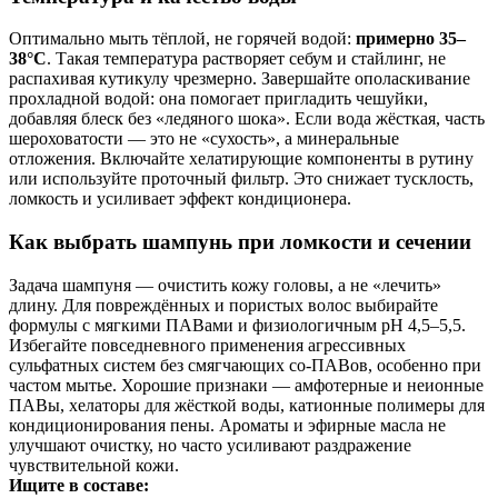
Оптимально мыть тёплой, не горячей водой:
примерно 35–
38°C
. Такая температура растворяет себум и стайлинг, не
распахивая кутикулу чрезмерно. Завершайте ополаскивание
прохладной водой: она помогает пригладить чешуйки,
добавляя блеск без «ледяного шока». Если вода жёсткая, часть
шероховатости — это не «сухость», а минеральные
отложения. Включайте хелатирующие компоненты в рутину
или используйте проточный фильтр. Это снижает тусклость,
ломкость и усиливает эффект кондиционера.
Как выбрать шампунь при ломкости и сечении
Задача шампуня — очистить кожу головы, а не «лечить»
длину. Для повреждённых и пористых волос выбирайте
формулы с мягкими ПАВами и физиологичным pH 4,5–5,5.
Избегайте повседневного применения агрессивных
сульфатных систем без смягчающих со-ПАВов, особенно при
частом мытье. Хорошие признаки — амфотерные и неионные
ПАВы, хелаторы для жёсткой воды, катионные полимеры для
кондиционирования пены. Ароматы и эфирные масла не
улучшают очистку, но часто усиливают раздражение
чувствительной кожи.
Ищите в составе: