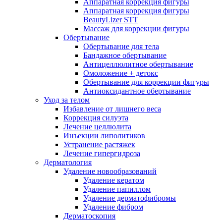
Аппаратная коррекция фигуры
Аппаратная коррекция фигуры
BeautyLizer STT
Массаж для коррекции фигуры
Обертывание
Обертывание для тела
Бандажное обертывание
Антицеллюлитное обертывание
Омоложение + детокс
Обертывание для коррекции фигуры
Антиоксидантное обертывание
Уход за телом
Избавление от лишнего веса
Коррекция силуэта
Лечение целлюлита
Инъекции липолитиков
Устранение растяжек
Лечение гипергидроза
Дерматология
Удаление новообразований
Удаление кератом
Удаление папиллом
Удаление дерматофибромы
Удаление фибром
Дерматоскопия