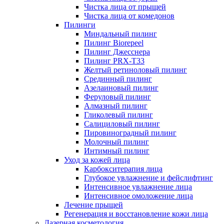
Чистка лица от прыщей
Чистка лица от комедонов
Пилинги
Миндальный пилинг
Пилинг Biorepeel
Пилинг Джесснера
Пилинг PRX-T33
Желтый ретиноловый пилинг
Срединный пилинг
Азелаиновый пилинг
Феруловый пилинг
Алмазный пилинг
Гликолевый пилинг
Салициловый пилинг
Пировиноградный пилинг
Молочный пилинг
Интимный пилинг
Уход за кожей лица
Карбокситерапия лица
Глубокое увлажнение и фейслифтинг
Интенсивное увлажнение лица
Интенсивное омоложение лица
Лечение прыщей
Регенерация и восстановление кожи лица
Лазерная косметология