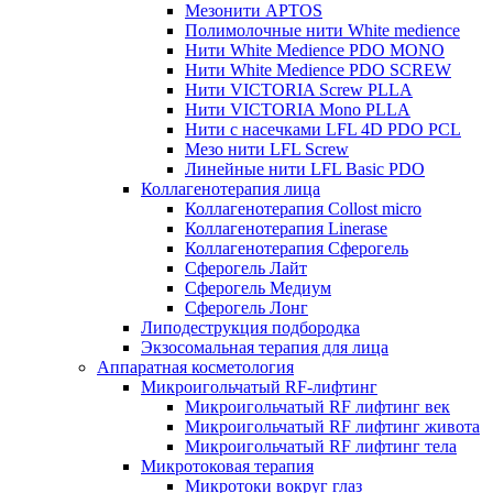
Мезонити APTOS
Полимолочные нити White medience
Нити White Medience PDO MONO
Нити White Medience PDO SCREW
Нити VICTORIA Screw PLLA
Нити VICTORIA Mono PLLA
Нити с насечками LFL 4D PDO PCL
Мезо нити LFL Screw
Линейные нити LFL Basic PDO
Коллагенотерапия лица
Коллагенотерапия Collost micro
Коллагенотерапия Linerase
Коллагенотерапия Сферогель
Сферогель Лайт
Сферогель Медиум
Сферогель Лонг
Липодеструкция подбородка
Экзосомальная терапия для лица
Аппаратная косметология
Микроигольчатый RF-лифтинг
Микроигольчатый RF лифтинг век
Микроигольчатый RF лифтинг живота
Микроигольчатый RF лифтинг тела
Микротоковая терапия
Микротоки вокруг глаз