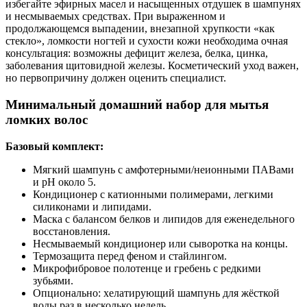
избегайте эфирных масел и насыщенных отдушек в шампунях
и несмываемых средствах. При выраженном и
продолжающемся выпадении, внезапной хрупкости «как
стекло», ломкости ногтей и сухости кожи необходима очная
консультация: возможны дефицит железа, белка, цинка,
заболевания щитовидной железы. Косметический уход важен,
но первопричину должен оценить специалист.
Минимальный домашний набор для мытья
ломких волос
Базовый комплект:
Мягкий шампунь с амфотерными/неионными ПАВами
и pH около 5.
Кондиционер с катионными полимерами, легкими
силиконами и липидами.
Маска с балансом белков и липидов для еженедельного
восстановления.
Несмываемый кондиционер или сыворотка на концы.
Термозащита перед феном и стайлингом.
Микрофибровое полотенце и гребень с редкими
зубьями.
Опционально: хелатирующий шампунь для жёсткой
воды раз в несколько недель.