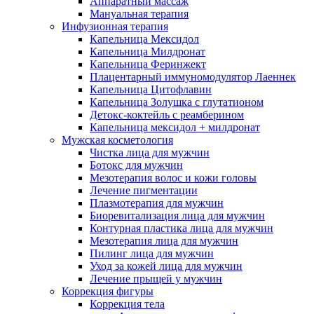
Аппаратный массаж
Мануальная терапия
Инфузионная терапия
Капельница Мексидол
Капельница Милдронат
Капельница Феринжект
Плацентарный иммуномодулятор Лаеннек
Капельница Цитофлавин
Капельница Золушка с глутатионом
Детокс-коктейль с реамберином
Капельница мексидол + милдронат
Мужская косметология
Чистка лица для мужчин
Ботокс для мужчин
Мезотерапия волос и кожи головы
Лечение пигментации
Плазмотерапия для мужчин
Биоревитализация лица для мужчин
Контурная пластика лица для мужчин
Мезотерапия лица для мужчин
Пилинг лица для мужчин
Уход за кожей лица для мужчин
Лечение прыщей у мужчин
Коррекция фигуры
Коррекция тела