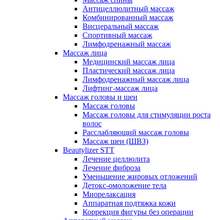
Антицеллюлитный массаж
Комбинированный массаж
Висцеральный массаж
Спортивный массаж
Лимфодренажный массаж
Массаж лица
Медицинский массаж лица
Пластический массаж лица
Лимфодренажный массаж лица
Лифтинг-массаж лица
Массаж головы и шеи
Массаж головы
Массаж головы для стимуляции роста
волос
Расслабляющий массаж головы
Массаж шеи (ШВЗ)
Beautylizer STT
Лечение целлюлита
Лечение фиброза
Уменьшение жировых отложений
Детокс-омоложение тела
Миорелаксация
Аппаратная подтяжка кожи
Коррекция фигуры без операции