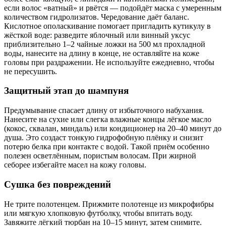
если волос «ватный» и рвётся — подойдёт маска с умеренным
количеством гидролизатов. Чередование даёт баланс.
Кислотное ополаскивание помогает пригладить кутикулу в
жёсткой воде: разведите яблочный или винный уксус
приблизительно 1–2 чайные ложки на 500 мл прохладной
воды, нанесите на длину в конце, не оставляйте на коже
головы при раздражении. Не используйте ежедневно, чтобы
не пересушить.
Защитный этап до шампуня
Предумывание спасает длину от избыточного набухания.
Нанесите на сухие или слегка влажные концы лёгкое масло
(кокос, сквалан, миндаль) или кондиционер на 20–40 минут до
душа. Это создаст тонкую гидрофобную плёнку и снизит
потерю белка при контакте с водой. Такой приём особенно
полезен осветлённым, пористым волосам. При жирной
себорее избегайте масел на кожу головы.
Сушка без повреждений
Не трите полотенцем. Прижмите полотенце из микрофибры
или мягкую хлопковую футболку, чтобы впитать воду.
Завяжите лёгкий тюрбан на 10–15 минут, затем снимите.