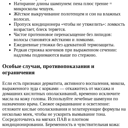
Натирание длины шампунем: пена плюс трение =
микросколы чешуек.
Жёсткое выкручивание полотенцем и сон на влажных
волосах.
Пропуск кондиционера «чтобы не утяжелить»: ломкость
возрастает, блеск теряется.
Частое протеиновое перенасыщение без липидов:
волосы становятся жёсткими и ломкими.
Ежедневные утюжки без адекватной термозащиты.
Редкая стрижка кончиков при выраженном сечении:
надломы поднимаются выше по стержню.
Особые случаи, противопоказания и
ограничения
Если есть признаки дерматита, активного воспаления, микоза,
выраженного зуда с корками — откажитесь от массажа и
домашних кислотных ополаскиваний, временно исключите
масла на кожу головы. Используйте лечебные шампуни по
назначению врача. Свежее окрашивание и осветление:
отложите кислые ополаскивания и хелатирующие формулы на
несколько моек, чтобы не ускорить вымывание тона.
Сосредоточьтесь на мягких ПАВ и плотном
кондиционировании. Беременность и чувствительная кожа: