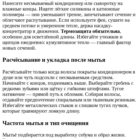
Нанесите несмываемый кондиционер или сыворотку на
влажные концы. Ищите лёгкие силиконы и катионные
полимеры — они уменьшают трение, запечатывают сечение и
облегчают распутывание. Если используете фен, сушите на
среднем потоке и умеренном тепле, держа насадку-
концентратор в движении.
Термозащита обязательна
,
особенно для осветлённой длины. Избегайте утюжков и
щипцов ежедневно: кумулятивное тепло — главный фактор
новых сечений.
Расчёсывание и укладка после мытья
Расчёсывайте только когда волосы покрыты кондиционером в
душе или чуть подсохли с несмываемым средством.
Начинайте с концов, поднимаясь выше. Выбирайте гребень с
редкими зубьями или щётку с гибкими штифтами. Тугое
натяжение — прямой путь к обломам. Собирая волосы,
отдавайте предпочтение спиральным или тканевым резинкам.
Избегайте металлических стыков и слишком тугих пучков,
которые травмируют ломкую длину.
Частота мытья и тип очищения
Мытьё подбирается под выработку себума и образ жизни.