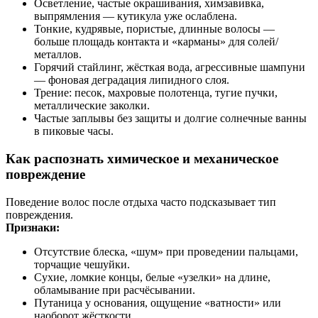
Осветление, частые окрашивания, химзавивка,
выпрямления — кутикула уже ослаблена.
Тонкие, кудрявые, пористые, длинные волосы —
больше площадь контакта и «карманы» для солей/
металлов.
Горячий стайлинг, жёсткая вода, агрессивные шампуни
— фоновая деградация липидного слоя.
Трение: песок, махровые полотенца, тугие пучки,
металлические заколки.
Частые заплывы без защиты и долгие солнечные ванны
в пиковые часы.
Как распознать химическое и механическое
повреждение
Поведение волос после отдыха часто подсказывает тип
повреждения.
Признаки:
Отсутствие блеска, «шум» при проведении пальцами,
торчащие чешуйки.
Сухие, ломкие концы, белые «узелки» на длине,
обламывание при расчёсывании.
Путаница у основания, ощущение «ватности» или
наоборот жёсткости.