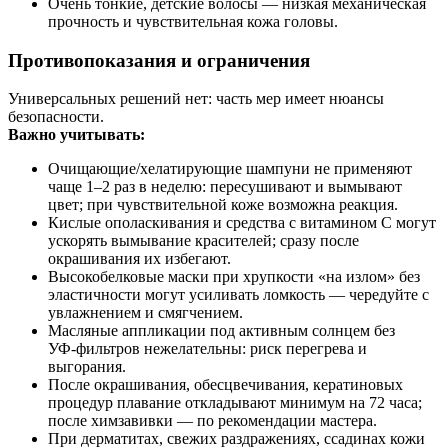
Очень тонкие, детские волосы — низкая механическая
прочность и чувствительная кожа головы.
Противопоказания и ограничения
Универсальных решений нет: часть мер имеет нюансы
безопасности.
Важно учитывать:
Очищающие/хелатирующие шампуни не применяют
чаще 1–2 раз в неделю: пересушивают и вымывают
цвет; при чувствительной коже возможна реакция.
Кислые ополаскивания и средства с витамином C могут
ускорять вымывание красителей; сразу после
окрашивания их избегают.
Высокобелковые маски при хрупкости «на излом» без
эластичности могут усиливать ломкость — чередуйте с
увлажнением и смягчением.
Масляные аппликации под активным солнцем без
УФ‑фильтров нежелательны: риск перегрева и
выгорания.
После окрашивания, обесцвечивания, кератиновых
процедур плавание откладывают минимум на 72 часа;
после химзавивки — по рекомендации мастера.
При дерматитах, свежих раздражениях, ссадинах кожи