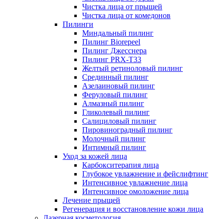
Чистка лица от прыщей
Чистка лица от комедонов
Пилинги
Миндальный пилинг
Пилинг Biorepeel
Пилинг Джесснера
Пилинг PRX-T33
Желтый ретиноловый пилинг
Срединный пилинг
Азелаиновый пилинг
Феруловый пилинг
Алмазный пилинг
Гликолевый пилинг
Салициловый пилинг
Пировиноградный пилинг
Молочный пилинг
Интимный пилинг
Уход за кожей лица
Карбокситерапия лица
Глубокое увлажнение и фейслифтинг
Интенсивное увлажнение лица
Интенсивное омоложение лица
Лечение прыщей
Регенерация и восстановление кожи лица
Лазерная косметология