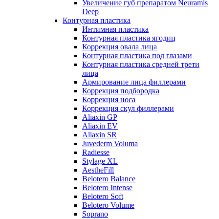
Увеличение губ препаратом Neuramis
Deep
Контурная пластика
Интимная пластика
Контурная пластика ягодиц
Коррекция овала лица
Контурная пластика под глазами
Контурная пластика средней трети
лица
Армирование лица филлерами
Коррекция подбородка
Коррекция носа
Коррекция скул филлерами
Aliaxin GP
Aliaxin EV
Aliaxin SR
Juvederm Voluma
Radiesse
Stylage XL
AestheFill
Belotero Balance
Belotero Intense
Belotero Soft
Belotero Volume
Soprano