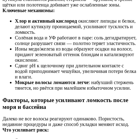
щётки или полотенца добивает уже ослабленные зоны.
Ключевые механизмы:
Хлор и активный кислород
окисляют липиды и белки,
делают кутикулу проницаемой, усиливают тусклость и
ломкость.
Солёная вода и УФ работают в паре: соль дегидратирует,
солнце разрушает связи — полотно теряет эластичность.
Ионы меди/железа из воды образуют осадки на волосе,
придают зеленоватый оттенок блондам и катализируют
окисление.
Сдвиг pH к щелочному при длительном контакте с
водой приподнимает чешуйки, увеличивая потери белка
и влаги.
Мокрые волосы ломаются легче
: набухший стержень
тянется, но рвётся при малейшем избыточном усилии.
Факторы, которые усиливают ломкость после
моря и бассейна
Далеко не все волосы реагируют одинаково. Пористость,
недавние процедуры и даже способ укладки меняют исход.
Что усиливает риск: