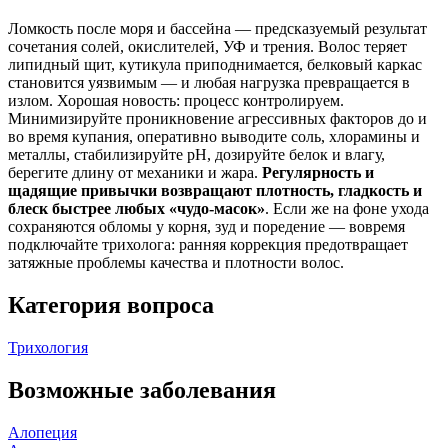
Ломкость после моря и бассейна — предсказуемый результат
сочетания солей, окислителей, УФ и трения. Волос теряет
липидный щит, кутикула приподнимается, белковый каркас
становится уязвимым — и любая нагрузка превращается в
излом. Хорошая новость: процесс контролируем.
Минимизируйте проникновение агрессивных факторов до и
во время купания, оперативно выводите соль, хлорамины и
металлы, стабилизируйте pH, дозируйте белок и влагу,
берегите длину от механики и жара.
Регулярность и
щадящие привычки возвращают плотность, гладкость и
блеск быстрее любых «чудо‑масок»
. Если же на фоне ухода
сохраняются обломы у корня, зуд и поредение — вовремя
подключайте трихолога: ранняя коррекция предотвращает
затяжные проблемы качества и плотности волос.
Категория вопроса
Трихология
Возможные заболевания
Алопеция