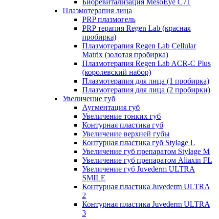
Биоревитализация MesoEye C71
Плазмотерапия лица
PRP плазмогель
PRP терапия Regen Lab (красная
пробирка)
Плазмотерапия Regen Lab Cellular
Matrix (золотая пробирка)
Плазмотерапия Regen Lab ACR-C Plus
(королевский набор)
Плазмотерапия для лица (1 пробирка)
Плазмотерапия для лица (2 пробирки)
Увеличение губ
Аугментация губ
Увеличение тонких губ
Контурная пластика губ
Увеличение верхней губы
Контурная пластика губ Stylage L
Увеличение губ препаратом Stylage M
Увеличение губ препаратом Aliaxin FL
Увеличение губ Juvederm ULTRA
SMILE
Контурная пластика Juvederm ULTRA
2
Контурная пластика Juvederm ULTRA
3