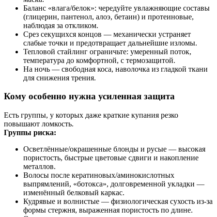
Баланс «влага/белок»: чередуйте увлажняющие составы
(глицерин, пантенол, алоэ, бетаин) и протеиновые,
наблюдая за откликом.
Срез секущихся концов — механически устраняет
слабые точки и предотвращает дальнейшие изломы.
Тепловой стайлинг ограничьте: умеренный поток,
температура до комфортной, с термозащитой.
На ночь — свободная коса, наволочка из гладкой ткани
для снижения трения.
Кому особенно нужна усиленная защита
Есть группы, у которых даже краткие купания резко
повышают ломкость.
Группы риска:
Осветлённые/окрашенные блонды и русые — высокая
пористость, быстрые цветовые сдвиги и накопление
металлов.
Волосы после кератиновых/аминокислотных
выпрямлений, «ботокса», долговременной укладки —
изменённый белковый каркас.
Кудрявые и волнистые — физиологическая сухость из‑за
формы стержня, выраженная пористость по длине.