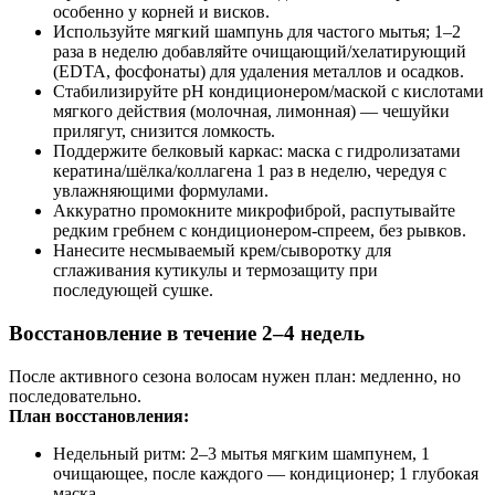
особенно у корней и висков.
Используйте мягкий шампунь для частого мытья; 1–2
раза в неделю добавляйте очищающий/хелатирующий
(EDTA, фосфонаты) для удаления металлов и осадков.
Стабилизируйте pH кондиционером/маской с кислотами
мягкого действия (молочная, лимонная) — чешуйки
прилягут, снизится ломкость.
Поддержите белковый каркас: маска с гидролизатами
кератина/шёлка/коллагена 1 раз в неделю, чередуя с
увлажняющими формулами.
Аккуратно промокните микрофиброй, распутывайте
редким гребнем с кондиционером-спреем, без рывков.
Нанесите несмываемый крем/сыворотку для
сглаживания кутикулы и термозащиту при
последующей сушке.
Восстановление в течение 2–4 недель
После активного сезона волосам нужен план: медленно, но
последовательно.
План восстановления:
Недельный ритм: 2–3 мытья мягким шампунем, 1
очищающее, после каждого — кондиционер; 1 глубокая
маска.