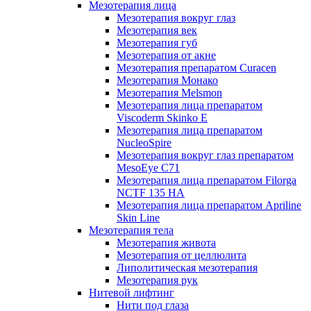
Мезотерапия лица
Мезотерапия вокруг глаз
Мезотерапия век
Мезотерапия губ
Мезотерапия от акне
Мезотерапия препаратом Curacen
Мезотерапия Монако
Мезотерапия Melsmon
Мезотерапия лица препаратом
Viscoderm Skinko E
Мезотерапия лица препаратом
NucleoSpire
Мезотерапия вокруг глаз препаратом
MesoEye С71
Мезотерапия лица препаратом Filorga
NCTF 135 HA
Мезотерапия лица препаратом Apriline
Skin Line
Мезотерапия тела
Мезотерапия живота
Мезотерапия от целлюлита
Липолитическая мезотерапия
Мезотерапия рук
Нитевой лифтинг
Нити под глаза