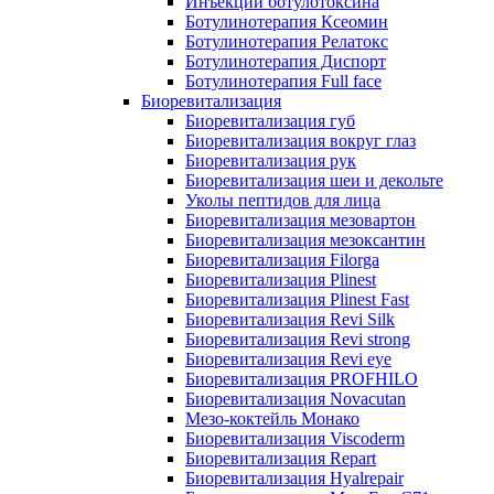
Инъекции ботулотоксина
Ботулинотерапия Ксеомин
Ботулинотерапия Релатокс
Ботулинотерапия Диспорт
Ботулинотерапия Full face
Биоревитализация
Биоревитализация губ
Биоревитализация вокруг глаз
Биоревитализация рук
Биоревитализация шеи и декольте
Уколы пептидов для лица
Биоревитализация мезовартон
Биоревитализация мезоксантин
Биоревитализация Filorga
Биоревитализация Plinest
Биоревитализация Plinest Fast
Биоревитализация Revi Silk
Биоревитализация Revi strong
Биоревитализация Revi eye
Биоревитализация PROFHILO
Биоревитализация Novacutan
Мезо-коктейль Монако
Биоревитализация Viscoderm
Биоревитализация Repart
Биоревитализация Hyalrepair