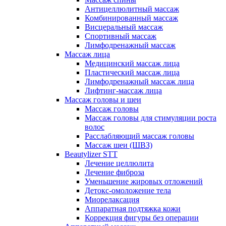
Антицеллюлитный массаж
Комбинированный массаж
Висцеральный массаж
Спортивный массаж
Лимфодренажный массаж
Массаж лица
Медицинский массаж лица
Пластический массаж лица
Лимфодренажный массаж лица
Лифтинг-массаж лица
Массаж головы и шеи
Массаж головы
Массаж головы для стимуляции роста
волос
Расслабляющий массаж головы
Массаж шеи (ШВЗ)
Beautylizer STT
Лечение целлюлита
Лечение фиброза
Уменьшение жировых отложений
Детокс-омоложение тела
Миорелаксация
Аппаратная подтяжка кожи
Коррекция фигуры без операции