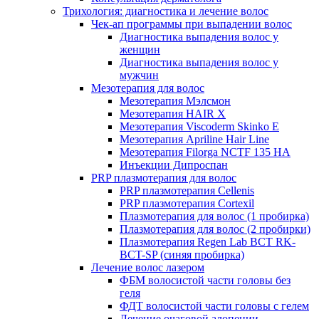
Трихология: диагностика и лечение волос
Чек-ап программы при выпадении волос
Диагностика выпадения волос у
женщин
Диагностика выпадения волос у
мужчин
Мезотерапия для волос
Мезотерапия Мэлсмон
Мезотерапия HAIR X
Мезотерапия Viscoderm Skinko E
Мезотерапия Apriline Hair Line
Мезотерапия Filorga NCTF 135 HA
Инъекции Дипроспан
PRP плазмотерапия для волос
PRP плазмотерапия Cellenis
PRP плазмотерапия Cortexil
Плазмотерапия для волос (1 пробирка)
Плазмотерапия для волос (2 пробирки)
Плазмотерапия Regen Lab BCT RK-
BCT-SP (синяя пробирка)
Лечение волос лазером
ФБМ волосистой части головы без
геля
ФДТ волосистой части головы с гелем
Лечение очаговой алопеции