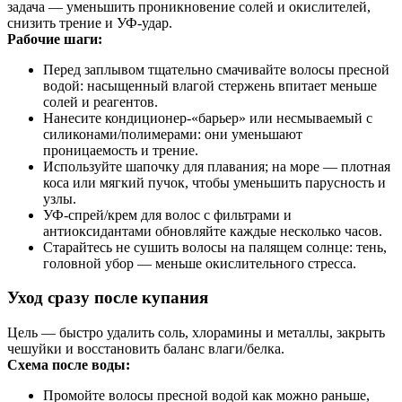
задача — уменьшить проникновение солей и окислителей,
снизить трение и УФ‑удар.
Рабочие шаги:
Перед заплывом тщательно смачивайте волосы пресной
водой: насыщенный влагой стержень впитает меньше
солей и реагентов.
Нанесите кондиционер-«барьер» или несмываемый с
силиконами/полимерами: они уменьшают
проницаемость и трение.
Используйте шапочку для плавания; на море — плотная
коса или мягкий пучок, чтобы уменьшить парусность и
узлы.
УФ‑спрей/крем для волос с фильтрами и
антиоксидантами обновляйте каждые несколько часов.
Старайтесь не сушить волосы на палящем солнце: тень,
головной убор — меньше окислительного стресса.
Уход сразу после купания
Цель — быстро удалить соль, хлорамины и металлы, закрыть
чешуйки и восстановить баланс влаги/белка.
Схема после воды:
Промойте волосы пресной водой как можно раньше,