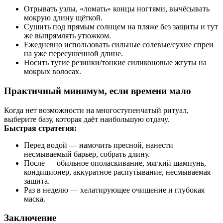
Отрывать узлы, «ломать» концы ногтями, вычёсывать
мокрую длину щёткой.
Сушить под прямым солнцем на пляже без защиты и тут
же выпрямлять утюжком.
Ежедневно использовать сильные солевые/сухие спреи
на уже пересушенной длине.
Носить тугие резинки/тонкие силиконовые жгуты на
мокрых волосах.
Практичный минимум, если времени мало
Когда нет возможности на многоступенчатый ритуал,
выберите базу, которая даёт наибольшую отдачу.
Быстрая стратегия:
Перед водой — намочить пресной, нанести
несмываемый барьер, собрать длину.
После — обильное ополаскивание, мягкий шампунь,
кондиционер, аккуратное распутывание, несмываемая
защита.
Раз в неделю — хелатирующее очищение и глубокая
маска.
Заключение