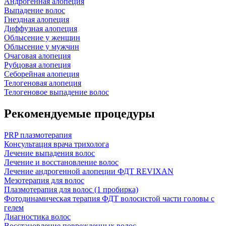
Андрогенная алопеция
Выпадение волос
Гнездная алопеция
Диффузная алопеция
Облысение у женщин
Облысение у мужчин
Очаговая алопеция
Рубцовая алопеция
Себорейная алопеция
Телогеновая алопеция
Телогеновое выпадение волос
Рекомендуемые процедуры
PRP плазмотерапия
Консультация врача трихолога
Лечение выпадения волос
Лечение и восстановление волос
Лечение андрогенной алопеции ФДТ REVIXAN
Мезотерапия для волос
Плазмотерапия для волос (1 пробирка)
Фотодинамическая терапия ФДТ волосистой части головы с
гелем
Диагностика волос
Восстановление поврежденных волос