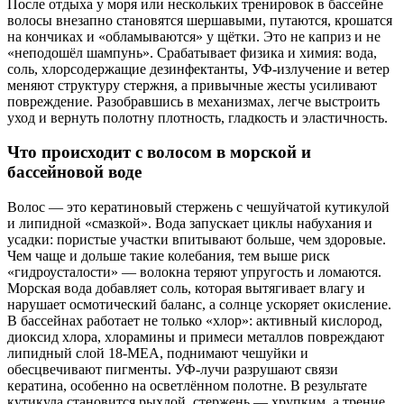
После отдыха у моря или нескольких тренировок в бассейне
волосы внезапно становятся шершавыми, путаются, крошатся
на кончиках и «обламываются» у щётки. Это не каприз и не
«неподошёл шампунь». Срабатывает физика и химия: вода,
соль, хлорсодержащие дезинфектанты, УФ‑излучение и ветер
меняют структуру стержня, а привычные жесты усиливают
повреждение. Разобравшись в механизмах, легче выстроить
уход и вернуть полотну плотность, гладкость и эластичность.
Что происходит с волосом в морской и
бассейновой воде
Волос — это кератиновый стержень с чешуйчатой кутикулой
и липидной «смазкой». Вода запускает циклы набухания и
усадки: пористые участки впитывают больше, чем здоровые.
Чем чаще и дольше такие колебания, тем выше риск
«гидроусталости» — волокна теряют упругость и ломаются.
Морская вода добавляет соль, которая вытягивает влагу и
нарушает осмотический баланс, а солнце ускоряет окисление.
В бассейнах работает не только «хлор»: активный кислород,
диоксид хлора, хлорамины и примеси металлов повреждают
липидный слой 18‑MEA, поднимают чешуйки и
обесцвечивают пигменты. УФ‑лучи разрушают связи
кератина, особенно на осветлённом полотне. В результате
кутикула становится рыхлой, стержень — хрупким, а трение