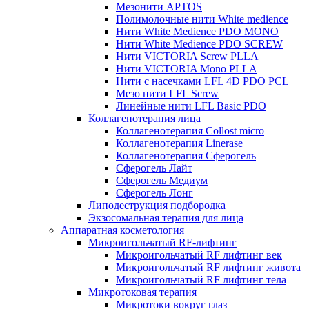
Мезонити APTOS
Полимолочные нити White medience
Нити White Medience PDO MONO
Нити White Medience PDO SCREW
Нити VICTORIA Screw PLLA
Нити VICTORIA Mono PLLA
Нити с насечками LFL 4D PDO PCL
Мезо нити LFL Screw
Линейные нити LFL Basic PDO
Коллагенотерапия лица
Коллагенотерапия Collost micro
Коллагенотерапия Linerase
Коллагенотерапия Сферогель
Сферогель Лайт
Сферогель Медиум
Сферогель Лонг
Липодеструкция подбородка
Экзосомальная терапия для лица
Аппаратная косметология
Микроигольчатый RF-лифтинг
Микроигольчатый RF лифтинг век
Микроигольчатый RF лифтинг живота
Микроигольчатый RF лифтинг тела
Микротоковая терапия
Микротоки вокруг глаз