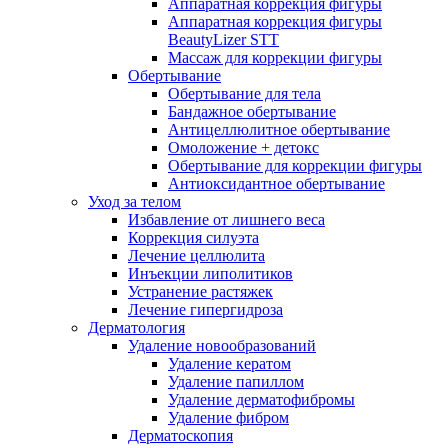
Аппаратная коррекция фигуры
Аппаратная коррекция фигуры
BeautyLizer STT
Массаж для коррекции фигуры
Обертывание
Обертывание для тела
Бандажное обертывание
Антицеллюлитное обертывание
Омоложение + детокс
Обертывание для коррекции фигуры
Антиоксидантное обертывание
Уход за телом
Избавление от лишнего веса
Коррекция силуэта
Лечение целлюлита
Инъекции липолитиков
Устранение растяжек
Лечение гипергидроза
Дерматология
Удаление новообразований
Удаление кератом
Удаление папиллом
Удаление дерматофибромы
Удаление фибром
Дерматоскопия