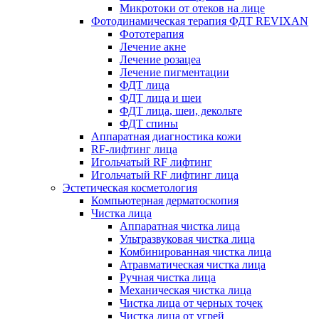
Микротоки от отеков на лице
Фотодинамическая терапия ФДТ REVIXAN
Фототерапия
Лечение акне
Лечение розацеа
Лечение пигментации
ФДТ лица
ФДТ лица и шеи
ФДТ лица, шеи, декольте
ФДТ спины
Аппаратная диагностика кожи
RF-лифтинг лица
Игольчатый RF лифтинг
Игольчатый RF лифтинг лица
Эстетическая косметология
Компьютерная дерматоскопия
Чистка лица
Аппаратная чистка лица
Ультразвуковая чистка лица
Комбинированная чистка лица
Атравматическая чистка лица
Ручная чистка лица
Механическая чистка лица
Чистка лица от черных точек
Чистка лица от угрей