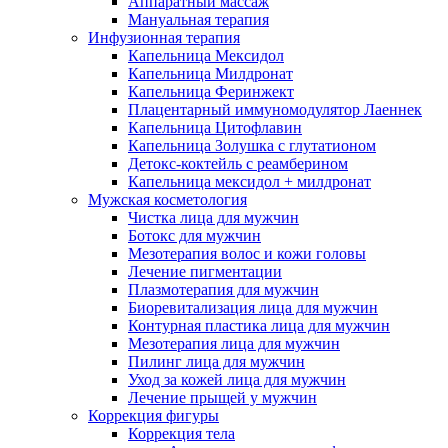
Аппаратный массаж
Мануальная терапия
Инфузионная терапия
Капельница Мексидол
Капельница Милдронат
Капельница Феринжект
Плацентарный иммуномодулятор Лаеннек
Капельница Цитофлавин
Капельница Золушка с глутатионом
Детокс-коктейль с реамберином
Капельница мексидол + милдронат
Мужская косметология
Чистка лица для мужчин
Ботокс для мужчин
Мезотерапия волос и кожи головы
Лечение пигментации
Плазмотерапия для мужчин
Биоревитализация лица для мужчин
Контурная пластика лица для мужчин
Мезотерапия лица для мужчин
Пилинг лица для мужчин
Уход за кожей лица для мужчин
Лечение прыщей у мужчин
Коррекция фигуры
Коррекция тела