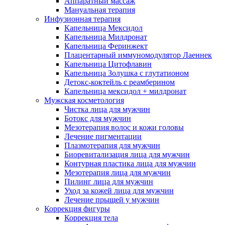
Аппаратный массаж
Мануальная терапия
Инфузионная терапия
Капельница Мексидол
Капельница Милдронат
Капельница Феринжект
Плацентарный иммуномодулятор Лаеннек
Капельница Цитофлавин
Капельница Золушка с глутатионом
Детокс-коктейль с реамберином
Капельница мексидол + милдронат
Мужская косметология
Чистка лица для мужчин
Ботокс для мужчин
Мезотерапия волос и кожи головы
Лечение пигментации
Плазмотерапия для мужчин
Биоревитализация лица для мужчин
Контурная пластика лица для мужчин
Мезотерапия лица для мужчин
Пилинг лица для мужчин
Уход за кожей лица для мужчин
Лечение прыщей у мужчин
Коррекция фигуры
Коррекция тела