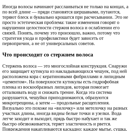
Иногда волосы начинают расслаиваться не только на концах, а
по всей длине — пряди становятся шершавыми, путаются,
теряют блеск и буквально крошатся при расчесывании. Это не
просто эстетическая проблема: такие изменения говорят о
нарушении целостности стержня волоса и ослаблении его
связей. Понять, почему это произошло, важно, потому что
стратегия ухода и профилактики будет зависеть от
первопричин, а не от универсальных советов.
Что происходит со стержнем волоса
Стержень волоса — это многослойная конструкция. Снаружи
его защищает кутикула из накладывающихся чешуек, под ней
расположена кора с кератиновыми фибриллами и липидным
«цементом». На поверхности кутикулы есть гидрофобная
пленка из воскообразных липидов, которая помогает
отталкивать воду и снижать трение. Когда эта система
разрушается, чешуйки приподнимаются, образуются
микротрещины, а затем — продольные расщепления.
Визуально это похоже на «вилочку» или метелочку на разных
участках длины, иногда видны белые точки и узелки. Вода
легче заходит и выходит, прядь быстро набухает и так же
быстро обезвоживается, теряет эластичность и рвется.
Повреждения накапливаются каскадно: каждое мытье, сушка,