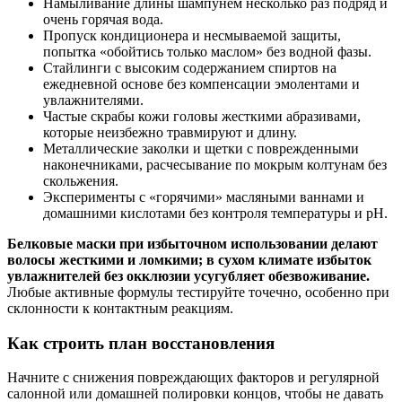
Намыливание длины шампунем несколько раз подряд и
очень горячая вода.
Пропуск кондиционера и несмываемой защиты,
попытка «обойтись только маслом» без водной фазы.
Стайлинги с высоким содержанием спиртов на
ежедневной основе без компенсации эмолентами и
увлажнителями.
Частые скрабы кожи головы жесткими абразивами,
которые неизбежно травмируют и длину.
Металлические заколки и щетки с поврежденными
наконечниками, расчесывание по мокрым колтунам без
скольжения.
Эксперименты с «горячими» масляными ваннами и
домашними кислотами без контроля температуры и pH.
Белковые маски при избыточном использовании делают
волосы жесткими и ломкими; в сухом климате избыток
увлажнителей без окклюзии усугубляет обезвоживание.
Любые активные формулы тестируйте точечно, особенно при
склонности к контактным реакциям.
Как строить план восстановления
Начните с снижения повреждающих факторов и регулярной
салонной или домашней полировки концов, чтобы не давать