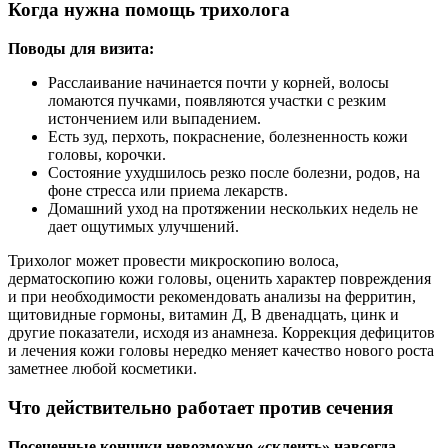
Когда нужна помощь трихолога
Поводы для визита:
Расслаивание начинается почти у корней, волосы
ломаются пучками, появляются участки с резким
истончением или выпадением.
Есть зуд, перхоть, покраснение, болезненность кожи
головы, корочки.
Состояние ухудшилось резко после болезни, родов, на
фоне стресса или приема лекарств.
Домашний уход на протяжении нескольких недель не
дает ощутимых улучшений.
Трихолог может провести микроскопию волоса,
дерматоскопию кожи головы, оценить характер повреждения
и при необходимости рекомендовать анализы на ферритин,
щитовидные гормоны, витамин Д, В двенадцать, цинк и
другие показатели, исходя из анамнеза. Коррекция дефицитов
и лечения кожи головы нередко меняет качество нового роста
заметнее любой косметики.
Что действительно работает против сечения
Посеченные кончики невозможно «склеить» навсегда —