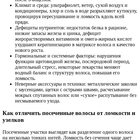
Климат и среда: ультрафиолет, ветер, сухой воздух и
кондиционеры, хлор и соль в воде разрыхляют кутикулу,
провоцируя пересушивание и ломкость вдоль всей
пряди.
Дефициты нутриентов: недостаток белка в рационе,
низкие запасы железа и цинка, дефицит
жирорастворимых витаминов и омега‑жирных кислот
ухудшают кератинизацию в матриксе волоса и качество
нового роста.
Гормональные и системные факторы: нарушения
функции щитовидной железы, послеродовой период,
длительный стресс, некоторые лекарства меняют
водный баланс и структуру волоса, повышая его
ломкость.
Неверные аксессуары и техники: металлические заколки
с заусенцами, щетки с острыми швами, расчесывание
мокрых спутанных волос или «сухое» распутывание без
несмываемого ухода.
Как отличить посеченные волосы от ломкости и
узелков
Посеченные участки выглядят как разделение одного волоса
на несколько тонких нитей. Ломкость без сечения чаще дает