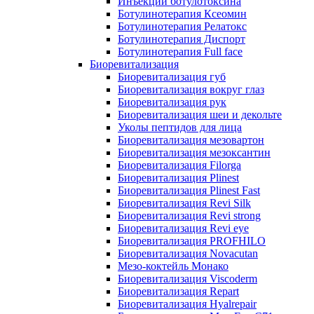
Инъекции ботулотоксина
Ботулинотерапия Ксеомин
Ботулинотерапия Релатокс
Ботулинотерапия Диспорт
Ботулинотерапия Full face
Биоревитализация
Биоревитализация губ
Биоревитализация вокруг глаз
Биоревитализация рук
Биоревитализация шеи и декольте
Уколы пептидов для лица
Биоревитализация мезовартон
Биоревитализация мезоксантин
Биоревитализация Filorga
Биоревитализация Plinest
Биоревитализация Plinest Fast
Биоревитализация Revi Silk
Биоревитализация Revi strong
Биоревитализация Revi eye
Биоревитализация PROFHILO
Биоревитализация Novacutan
Мезо-коктейль Монако
Биоревитализация Viscoderm
Биоревитализация Repart
Биоревитализация Hyalrepair