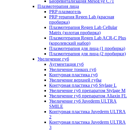
Биоревитализация MesoEye C71
Плазмотерапия лица
PRP плазмогель
PRP терапия Regen Lab (красная
пробирка)
Плазмотерапия Regen Lab Cellular
Matrix (золотая пробирка)
Плазмотерапия Regen Lab ACR-C Plus
(королевский набор)
Плазмотерапия для лица (1 пробирка)
Плазмотерапия для лица (2 пробирки)
Увеличение губ
Аугментация губ
Увеличение тонких губ
Контурная пластика губ
Увеличение верхней губы
Контурная пластика губ Stylage L
Увеличение губ препаратом Stylage M
Увеличение губ препаратом Aliaxin FL
Увеличение губ Juvederm ULTRA
SMILE
Контурная пластика Juvederm ULTRA
2
Контурная пластика Juvederm ULTRA
3