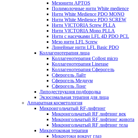
Мезонити APTOS
Полимолочные нити White medience
Нити White Medience PDO MONO
Нити White Medience PDO SCREW
Нити VICTORIA Screw PLLA
Нити VICTORIA Mono PLLA
Нити с насечками LFL 4D PDO PCL
Мезо нити LFL Screw
Линейные нити LFL Basic PDO
Коллагенотерапия лица
Коллагенотерапия Collost micro
Коллагенотерапия Linerase
Коллагенотерапия Сферогель
Сферогель Лайт
Сферогель Медиум
Сферогель Лонг
Липодеструкция подбородка
Экзосомальная терапия для лица
Аппаратная косметология
Микроигольчатый RF-лифтинг
Микроигольчатый RF лифтинг век
Микроигольчатый RF лифтинг живота
Микроигольчатый RF лифтинг тела
Микротоковая терапия
Микротоки вокруг глаз