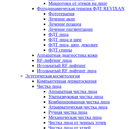
Микротоки от отеков на лице
Фотодинамическая терапия ФДТ REVIXAN
Фототерапия
Лечение акне
Лечение розацеа
Лечение пигментации
ФДТ лица
ФДТ лица и шеи
ФДТ лица, шеи, декольте
ФДТ спины
Аппаратная диагностика кожи
RF-лифтинг лица
Игольчатый RF лифтинг
Игольчатый RF лифтинг лица
Эстетическая косметология
Компьютерная дерматоскопия
Чистка лица
Аппаратная чистка лица
Ультразвуковая чистка лица
Комбинированная чистка лица
Атравматическая чистка лица
Ручная чистка лица
Механическая чистка лица
Чистка лица от черных точек
Чистка лица от угрей