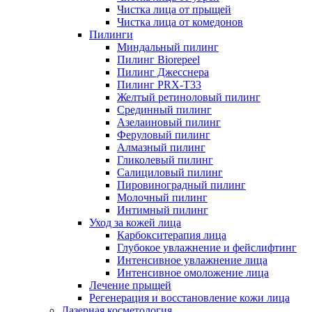
Чистка лица от прыщей
Чистка лица от комедонов
Пилинги
Миндальный пилинг
Пилинг Biorepeel
Пилинг Джесснера
Пилинг PRX-T33
Желтый ретиноловый пилинг
Срединный пилинг
Азелаиновый пилинг
Феруловый пилинг
Алмазный пилинг
Гликолевый пилинг
Салициловый пилинг
Пировиноградный пилинг
Молочный пилинг
Интимный пилинг
Уход за кожей лица
Карбокситерапия лица
Глубокое увлажнение и фейслифтинг
Интенсивное увлажнение лица
Интенсивное омоложение лица
Лечение прыщей
Регенерация и восстановление кожи лица
Лазерная косметология