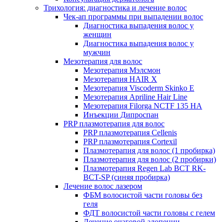
Трихология: диагностика и лечение волос
Чек-ап программы при выпадении волос
Диагностика выпадения волос у
женщин
Диагностика выпадения волос у
мужчин
Мезотерапия для волос
Мезотерапия Мэлсмон
Мезотерапия HAIR X
Мезотерапия Viscoderm Skinko E
Мезотерапия Apriline Hair Line
Мезотерапия Filorga NCTF 135 HA
Инъекции Дипроспан
PRP плазмотерапия для волос
PRP плазмотерапия Cellenis
PRP плазмотерапия Cortexil
Плазмотерапия для волос (1 пробирка)
Плазмотерапия для волос (2 пробирки)
Плазмотерапия Regen Lab BCT RK-
BCT-SP (синяя пробирка)
Лечение волос лазером
ФБМ волосистой части головы без
геля
ФДТ волосистой части головы с гелем
Лечение очаговой алопеции