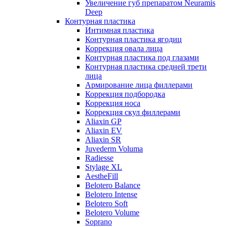
Увеличение губ препаратом Neuramis
Deep
Контурная пластика
Интимная пластика
Контурная пластика ягодиц
Коррекция овала лица
Контурная пластика под глазами
Контурная пластика средней трети
лица
Армирование лица филлерами
Коррекция подбородка
Коррекция носа
Коррекция скул филлерами
Aliaxin GP
Aliaxin EV
Aliaxin SR
Juvederm Voluma
Radiesse
Stylage XL
AestheFill
Belotero Balance
Belotero Intense
Belotero Soft
Belotero Volume
Soprano