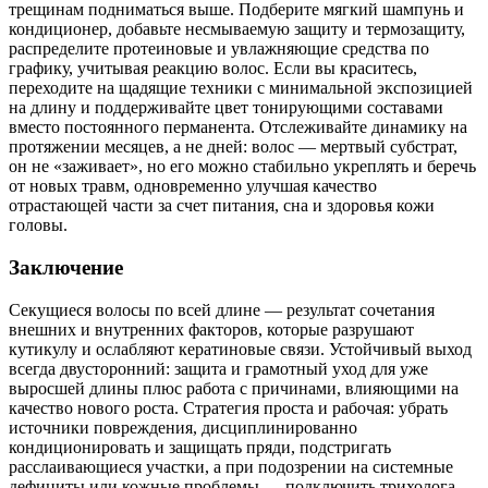
трещинам подниматься выше. Подберите мягкий шампунь и
кондиционер, добавьте несмываемую защиту и термозащиту,
распределите протеиновые и увлажняющие средства по
графику, учитывая реакцию волос. Если вы краситесь,
переходите на щадящие техники с минимальной экспозицией
на длину и поддерживайте цвет тонирующими составами
вместо постоянного перманента. Отслеживайте динамику на
протяжении месяцев, а не дней: волос — мертвый субстрат,
он не «заживает», но его можно стабильно укреплять и беречь
от новых травм, одновременно улучшая качество
отрастающей части за счет питания, сна и здоровья кожи
головы.
Заключение
Секущиеся волосы по всей длине — результат сочетания
внешних и внутренних факторов, которые разрушают
кутикулу и ослабляют кератиновые связи. Устойчивый выход
всегда двусторонний: защита и грамотный уход для уже
выросшей длины плюс работа с причинами, влияющими на
качество нового роста. Стратегия проста и рабочая: убрать
источники повреждения, дисциплинированно
кондиционировать и защищать пряди, подстригать
расслаивающиеся участки, а при подозрении на системные
дефициты или кожные проблемы — подключить трихолога.