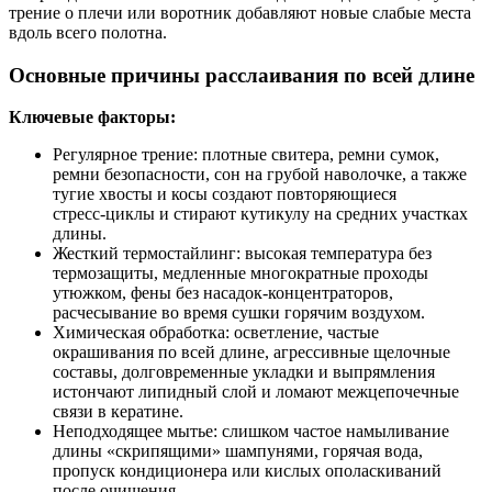
трение о плечи или воротник добавляют новые слабые места
вдоль всего полотна.
Основные причины расслаивания по всей длине
Ключевые факторы:
Регулярное трение: плотные свитера, ремни сумок,
ремни безопасности, сон на грубой наволочке, а также
тугие хвосты и косы создают повторяющиеся
стресс‑циклы и стирают кутикулу на средних участках
длины.
Жесткий термостайлинг: высокая температура без
термозащиты, медленные многократные проходы
утюжком, фены без насадок‑концентраторов,
расчесывание во время сушки горячим воздухом.
Химическая обработка: осветление, частые
окрашивания по всей длине, агрессивные щелочные
составы, долговременные укладки и выпрямления
истончают липидный слой и ломают межцепочечные
связи в кератине.
Неподходящее мытье: слишком частое намыливание
длины «скрипящими» шампунями, горячая вода,
пропуск кондиционера или кислых ополаскиваний
после очищения.