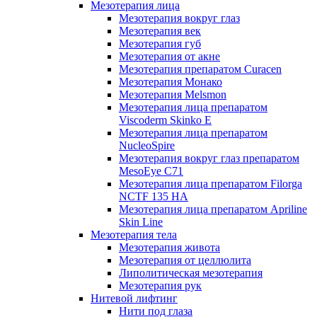
Мезотерапия лица
Мезотерапия вокруг глаз
Мезотерапия век
Мезотерапия губ
Мезотерапия от акне
Мезотерапия препаратом Curacen
Мезотерапия Монако
Мезотерапия Melsmon
Мезотерапия лица препаратом
Viscoderm Skinko E
Мезотерапия лица препаратом
NucleoSpire
Мезотерапия вокруг глаз препаратом
MesoEye С71
Мезотерапия лица препаратом Filorga
NCTF 135 HA
Мезотерапия лица препаратом Apriline
Skin Line
Мезотерапия тела
Мезотерапия живота
Мезотерапия от целлюлита
Липолитическая мезотерапия
Мезотерапия рук
Нитевой лифтинг
Нити под глаза