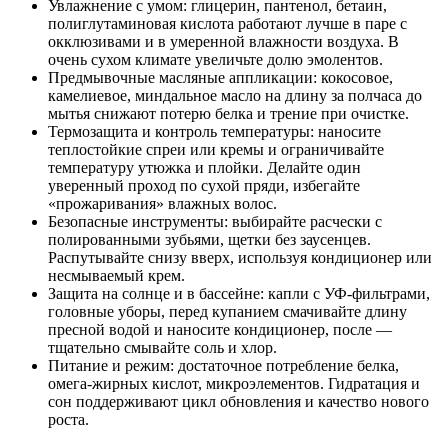
Увлажнение с умом: глицерин, пантенол, бетаин,
полиглутаминовая кислота работают лучше в паре с
окклюзивами и в умеренной влажности воздуха. В
очень сухом климате увеличьте долю эмолентов.
Предмывочные масляные аппликации: кокосовое,
камелиевое, миндальное масло на длину за полчаса до
мытья снижают потерю белка и трение при очистке.
Термозащита и контроль температуры: наносите
теплостойкие спреи или кремы и ограничивайте
температуру утюжка и плойки. Делайте один
уверенный проход по сухой пряди, избегайте
«прожаривания» влажных волос.
Безопасные инструменты: выбирайте расчески с
полированными зубьями, щетки без заусенцев.
Распутывайте снизу вверх, используя кондиционер или
несмываемый крем.
Защита на солнце и в бассейне: капли с УФ‑фильтрами,
головные уборы, перед купанием смачивайте длину
пресной водой и наносите кондиционер, после —
тщательно смывайте соль и хлор.
Питание и режим: достаточное потребление белка,
омега‑жирных кислот, микроэлементов. Гидратация и
сон поддерживают цикл обновления и качество нового
роста.