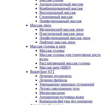
Антицеллюлитный массаж
Комбинированный массаж
Висцеральный массаж
Спортивный массаж
Лимфодренажный массаж
Массаж лица
Медицинский массаж лица
Пластический массаж лица
Лимфодренажный массаж лица
Лифтинг-массаж лица
Массаж головы и шеи
Массаж головы
Массаж головы для стимуляции роста
волос
Расслабляющий массаж головы
Массаж шеи (ШВЗ)
Beautylizer STT
Лечение целлюлита
Лечение фиброза
Уменьшение жировых отложений
Детокс-омоложение тела
Миорелаксация
Аппаратная подтяжка кожи
Коррекция фигуры без операции