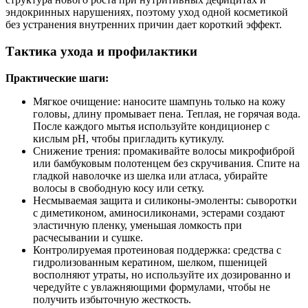
эндокринных нарушениях, поэтому уход одной косметикой
без устранения внутренних причин дает короткий эффект.
Тактика ухода и профилактики
Практические шаги:
Мягкое очищение: наносите шампунь только на кожу
головы, длину промывает пена. Теплая, не горячая вода.
После каждого мытья используйте кондиционер с
кислым pH, чтобы пригладить кутикулу.
Снижение трения: промакивайте волосы микрофиброй
или бамбуковым полотенцем без скручивания. Спите на
гладкой наволочке из шелка или атласа, убирайте
волосы в свободную косу или сетку.
Несмываемая защита и силиконы‑эмоленты: сыворотки
с диметиконом, аминосиликонами, эстерами создают
эластичную пленку, уменьшая ломкость при
расчесывании и сушке.
Контролируемая протеиновая поддержка: средства с
гидролизованным кератином, шелком, пшеницей
восполняют утраты, но используйте их дозированно и
чередуйте с увлажняющими формулами, чтобы не
получить избыточную жесткость.