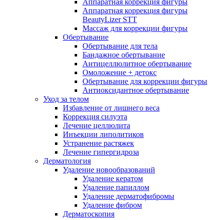
Аппаратная коррекция фигуры
Аппаратная коррекция фигуры
BeautyLizer STT
Массаж для коррекции фигуры
Обертывание
Обертывание для тела
Бандажное обертывание
Антицеллюлитное обертывание
Омоложение + детокс
Обертывание для коррекции фигуры
Антиоксидантное обертывание
Уход за телом
Избавление от лишнего веса
Коррекция силуэта
Лечение целлюлита
Инъекции липолитиков
Устранение растяжек
Лечение гипергидроза
Дерматология
Удаление новообразований
Удаление кератом
Удаление папиллом
Удаление дерматофибромы
Удаление фибром
Дерматоскопия