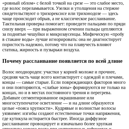
«ровный облом» с белой точкой на срезе — это слабое место,
где волос переламывается. Узелки и утолщения на стержне
свидетельствуют о трихорексисе или трихонодозе — здесь
чаще происходит обрыв, а не классическое расслаивание.
Тактильная проверка помогает: проведите пальцами по пряди
снизу вверх — при выраженном сечении пальцы цепляются
за поднятые чешуйки и микрозаусенцы. Мифическую «пробу
в стакане воды» лучше игнорировать: она не диагностирует
пористость надежно, потому что на плавучесть влияют
статика, жирность и пузырьки воздуха.
Почему расслаивание появляется по всей длине
Волос неоднороден: участки у корней моложе и прочнее,
средняя часть чаще всего контактирует с одеждой и плечами,
концы — самые старые. Если повреждающих факторов много
и они повторяются, «слабые зоны» формируются не только на
концах, но и в местах постоянного трения и перегрева.
Добавьте сегментированное окрашивание или
многоступенчатое осветление — и на длине образуются
целые «пояса хрупкости». Кудрявые и волнистые волосы
уязвимее: изгибы создают естественные точки напряжения,
где кутикула истирается быстрее. Иногда диффузное
расслаивание провоцирует и изначально более хрупкая
структура нового роста при нутритивных дефицитах и