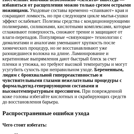
избавиться от расщепления можно только срезом острыми
ножницами.
Уходовые составы временно «спаивают» края и
сокращают ломкость, но при следующем цикле мытья‑сушки
эффект ослабевает. Полезны средства с кондиционирующими
полимерами, силиконами, кислотными комплексами, которые
сглаживают поверхность, снижают трение и защищают от
влаги‑перепадов. Популярные «связующие» технологии с
дималеатами и аналогами уменьшают хрупкость после
химических процедур, но не восстанавливают уже
разошедшиеся волокна на длине. Ламинирование и
кератиновые выпрямления дают быстрый блеск за счет
пленки и утюжка, но требуют высокой температуры и могут
усугубить сухость при неправильном уходе.
Беременным,
людям с бронхиальной гиперреактивностью и
чувствительными глазами нежелательны процедуры с
формальдегид‑генерирующими составами и
высокотемпературным прессингом.
При поврежденной
коже головы избегайте кислотных и скрабирующих средств
до восстановления барьера.
Распространенные ошибки ухода
Чего стоит избегать: