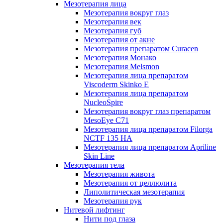
Мезотерапия лица
Мезотерапия вокруг глаз
Мезотерапия век
Мезотерапия губ
Мезотерапия от акне
Мезотерапия препаратом Curacen
Мезотерапия Монако
Мезотерапия Melsmon
Мезотерапия лица препаратом
Viscoderm Skinko E
Мезотерапия лица препаратом
NucleoSpire
Мезотерапия вокруг глаз препаратом
MesoEye С71
Мезотерапия лица препаратом Filorga
NCTF 135 HA
Мезотерапия лица препаратом Apriline
Skin Line
Мезотерапия тела
Мезотерапия живота
Мезотерапия от целлюлита
Липолитическая мезотерапия
Мезотерапия рук
Нитевой лифтинг
Нити под глаза