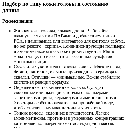
Подбор по типу кожи головы и состоянию
длины
Рекомендации:
Жирная кожа головы, ломкая длина. Выбирайте
шампунь с мягкими ПАВами и добавлением цинка
PCA, ниацинамида или экстрактов для контроля себума,
но без резкого «скрипа». Кондиционирующие полимеры
и амодиметиконы в составе приветствуются. Мыть
можно чаще, но избегайте агрессивных сульфатов в
монокомпозиции.
Сухая или чувствительная кожа головы. Мягкие павы,
бетаин, пантенол, овсяные производные, керамида и
сквалан. Отдушки — минимальные. Важна стабильно
кислотная реакция формулы.
Окрашенные и осветленные волосы. Сульфат-
свободные или щадящие системы с полимерами-
защитниками цвета, керамидами и аминокислотами.
Хелаторы особенно желательны при жёсткой воде,
чтобы снизить вымывание тона и хрупкость.
Тонкие волосы, склонные к пушистости. Легкие
амодиметиконы, протеины в умеренных концентрациях,
катионные полимеры низкой молекулярной массы.