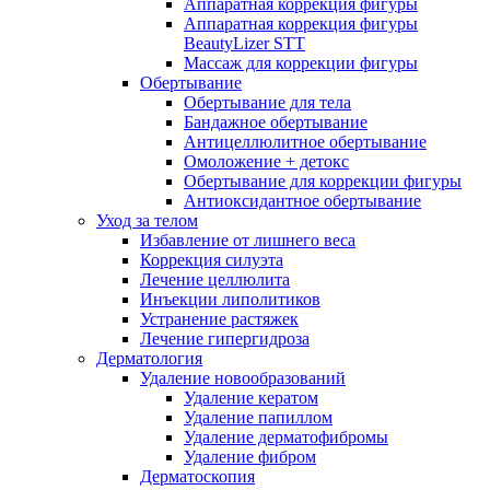
Аппаратная коррекция фигуры
Аппаратная коррекция фигуры
BeautyLizer STT
Массаж для коррекции фигуры
Обертывание
Обертывание для тела
Бандажное обертывание
Антицеллюлитное обертывание
Омоложение + детокс
Обертывание для коррекции фигуры
Антиоксидантное обертывание
Уход за телом
Избавление от лишнего веса
Коррекция силуэта
Лечение целлюлита
Инъекции липолитиков
Устранение растяжек
Лечение гипергидроза
Дерматология
Удаление новообразований
Удаление кератом
Удаление папиллом
Удаление дерматофибромы
Удаление фибром
Дерматоскопия