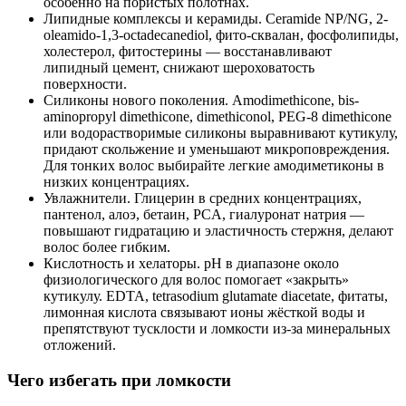
особенно на пористых полотнах.
Липидные комплексы и керамиды. Ceramide NP/NG, 2-
oleamido-1,3-octadecanediol, фито-сквалан, фосфолипиды,
холестерол, фитостерины — восстанавливают
липидный цемент, снижают шероховатость
поверхности.
Силиконы нового поколения. Amodimethicone, bis-
aminopropyl dimethicone, dimethiconol, PEG-8 dimethicone
или водорастворимые силиконы выравнивают кутикулу,
придают скольжение и уменьшают микроповреждения.
Для тонких волос выбирайте легкие амодиметиконы в
низких концентрациях.
Увлажнители. Глицерин в средних концентрациях,
пантенол, алоэ, бетаин, PCA, гиалуронат натрия —
повышают гидратацию и эластичность стержня, делают
волос более гибким.
Кислотность и хелаторы. pH в диапазоне около
физиологического для волос помогает «закрыть»
кутикулу. EDTA, tetrasodium glutamate diacetate, фитаты,
лимонная кислота связывают ионы жёсткой воды и
препятствуют тусклости и ломкости из‑за минеральных
отложений.
Чего избегать при ломкости