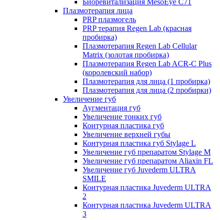
Биоревитализация MesoEye C71
Плазмотерапия лица
PRP плазмогель
PRP терапия Regen Lab (красная
пробирка)
Плазмотерапия Regen Lab Cellular
Matrix (золотая пробирка)
Плазмотерапия Regen Lab ACR-C Plus
(королевский набор)
Плазмотерапия для лица (1 пробирка)
Плазмотерапия для лица (2 пробирки)
Увеличение губ
Аугментация губ
Увеличение тонких губ
Контурная пластика губ
Увеличение верхней губы
Контурная пластика губ Stylage L
Увеличение губ препаратом Stylage M
Увеличение губ препаратом Aliaxin FL
Увеличение губ Juvederm ULTRA
SMILE
Контурная пластика Juvederm ULTRA
2
Контурная пластика Juvederm ULTRA
3