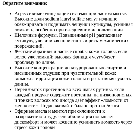
Обратите внимание:
Агрессивные очищающие системы при частом мытье.
Высокие доли sodium lauryl sulfate могут излишне
обезжиривать и поднимать чешуйки кутикулы, усиливая
ломкость, особенно при ежедневном использовании.
Щелочные формулы. Повышенный pH распахивает
кутикулу, увеличивая пористость и риск механических
повреждений.
Жесткие абразивы и частые скрабы кожи головы, если
волос уже ломкий: высокая фрикция усугубляет
проблему по длине.
Высокие концентрации денатурированных спиртов и
насыщенных отдушек при чувствительной коже:
возможна ирритация кожи головы и реактивная сухость
длины.
Переизбыток протеинов во всех шагах рутины. Если
каждый продукт содержит протеины, на низкопористых
и тонких волосах это иногда даёт эффект «ломкости от
жесткости». Поддерживайте баланс протеин/влага.
Эфирные масла и ментол при склонности к
раздражению и зуду: сенсибилизация повышает
дискомфорт и может косвенно усиливать ломкость через
стресс кожи головы.