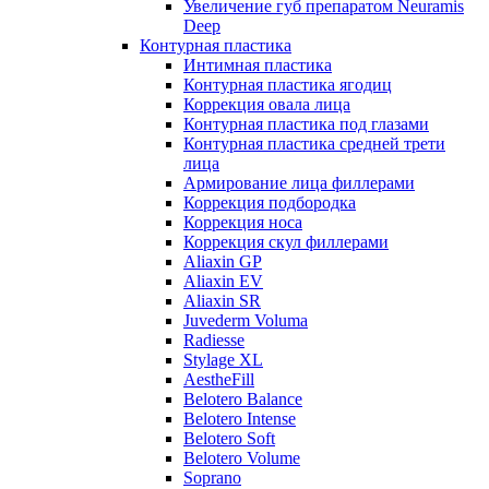
Увеличение губ препаратом Neuramis
Deep
Контурная пластика
Интимная пластика
Контурная пластика ягодиц
Коррекция овала лица
Контурная пластика под глазами
Контурная пластика средней трети
лица
Армирование лица филлерами
Коррекция подбородка
Коррекция носа
Коррекция скул филлерами
Aliaxin GP
Aliaxin EV
Aliaxin SR
Juvederm Voluma
Radiesse
Stylage XL
AestheFill
Belotero Balance
Belotero Intense
Belotero Soft
Belotero Volume
Soprano