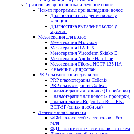
Трихология: диагностика и лечение волос
Чек-ап программы при выпадении волос
Диагностика выпадения волос у
женщин
Диагностика выпадения волос у
мужчин
Мезотерапия для волос
Мезотерапия Мэлсмон
Мезотерапия HAIR X
Мезотерапия Viscoderm Skinko E
Мезотерапия Apriline Hair Line
Мезотерапия Filorga NCTF 135 HA
Инъекции Дипроспан
PRP плазмотерапия для волос
PRP плазмотерапия Cellenis
PRP плазмотерапия Cortexil
Плазмотерапия для волос (1 пробирка)
Плазмотерапия для волос (2 пробирки)
Плазмотерапия Regen Lab BCT RK-
BCT-SP (синяя пробирка)
Лечение волос лазером
ФБМ волосистой части головы без
геля
ФДТ волосистой части головы с гелем
Лечение очаговой алопеции