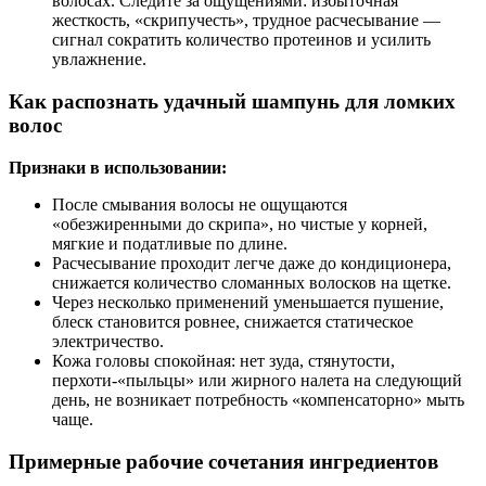
волосах. Следите за ощущениями: избыточная
жесткость, «скрипучесть», трудное расчесывание —
сигнал сократить количество протеинов и усилить
увлажнение.
Как распознать удачный шампунь для ломких
волос
Признаки в использовании:
После смывания волосы не ощущаются
«обезжиренными до скрипа», но чистые у корней,
мягкие и податливые по длине.
Расчесывание проходит легче даже до кондиционера,
снижается количество сломанных волосков на щетке.
Через несколько применений уменьшается пушение,
блеск становится ровнее, снижается статическое
электричество.
Кожа головы спокойная: нет зуда, стянутости,
перхоти-«пыльцы» или жирного налета на следующий
день, не возникает потребность «компенсаторно» мыть
чаще.
Примерные рабочие сочетания ингредиентов