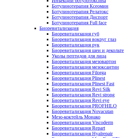
Инъекции ботулотоксина
Ботулинотерапия Ксеомин
Ботулинотерапия Релатокс
Ботулинотерапия Диспорт
Ботулинотерапия Full face
Биоревитализация
Биоревитализация губ
Биоревитализация вокруг глаз
Биоревитализация рук
Биоревитализация шеи и декольте
Уколы пептидов для лица
Биоревитализация мезовартон
Биоревитализация мезоксантин
Биоревитализация Filorga
Биоревитализация Plinest
Биоревитализация Plinest Fast
Биоревитализация Revi Silk
Биоревитализация Revi strong
Биоревитализация Revi eye
Биоревитализация PROFHILO
Биоревитализация Novacutan
Мезо-коктейль Монако
Биоревитализация Viscoderm
Биоревитализация Repart
Биоревитализация Hyalrepair