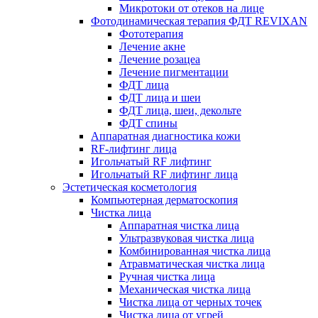
Микротоки от отеков на лице
Фотодинамическая терапия ФДТ REVIXAN
Фототерапия
Лечение акне
Лечение розацеа
Лечение пигментации
ФДТ лица
ФДТ лица и шеи
ФДТ лица, шеи, декольте
ФДТ спины
Аппаратная диагностика кожи
RF-лифтинг лица
Игольчатый RF лифтинг
Игольчатый RF лифтинг лица
Эстетическая косметология
Компьютерная дерматоскопия
Чистка лица
Аппаратная чистка лица
Ультразвуковая чистка лица
Комбинированная чистка лица
Атравматическая чистка лица
Ручная чистка лица
Механическая чистка лица
Чистка лица от черных точек
Чистка лица от угрей