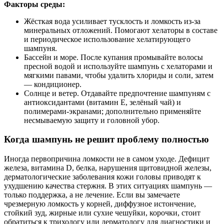
Факторы среды:
Жёсткая вода усиливает тусклость и ломкость из-за
минеральных отложений. Помогают хелаторы в составе
и периодическое использование хелатирующего
шампуня.
Бассейн и море. После купания промывайте волосы
пресной водой и используйте шампунь с хелаторами и
мягкими павами, чтобы удалить хлориды и соли, затем
— кондиционер.
Солнце и ветер. Отдавайте предпочтение шампуням с
антиоксидантами (витамин Е, зелёный чай) и
полимерами-экранами; дополнительно применяйте
несмываемую защиту и головной убор.
Когда шампунь не решит проблему полностью
Иногда первопричина ломкости не в самом уходе. Дефицит
железа, витамина D, белка, нарушения щитовидной железы,
дерматологические заболевания кожи головы приводят к
ухудшению качества стержня. В этих ситуациях шампунь —
только поддержка, а не лечение. Если вы замечаете
чрезмерную ломкость у корней, диффузное истончение,
стойкий зуд, жирные или сухие чешуйки, корочки, стоит
обратиться к трихологу или дерматологу для диагностики и