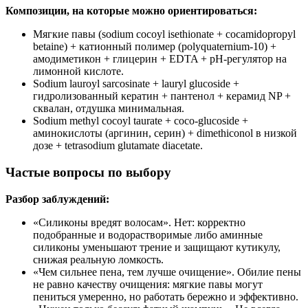
Композиции, на которые можно ориентироваться:
Мягкие павы (sodium cocoyl isethionate + cocamidopropyl
betaine) + катионный полимер (polyquaternium‑10) +
амодиметикон + глицерин + EDTA + pH‑регулятор на
лимонной кислоте.
Sodium lauroyl sarcosinate + lauryl glucoside +
гидролизованный кератин + пантенол + керамид NP +
сквалан, отдушка минимальная.
Sodium methyl cocoyl taurate + coco-glucoside +
аминокислоты (аргинин, серин) + dimethiconol в низкой
дозе + tetrasodium glutamate diacetate.
Частые вопросы по выбору
Разбор заблуждений:
«Силиконы вредят волосам». Нет: корректно
подобранные и водорастворимые либо аминные
силиконы уменьшают трение и защищают кутикулу,
снижая реальную ломкость.
«Чем сильнее пена, тем лучше очищение». Обилие пены
не равно качеству очищения: мягкие павы могут
пениться умеренно, но работать бережно и эффективно.