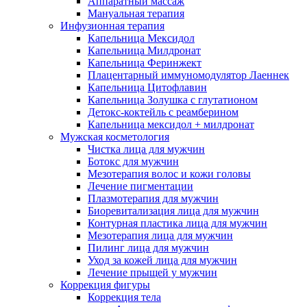
Аппаратный массаж
Мануальная терапия
Инфузионная терапия
Капельница Мексидол
Капельница Милдронат
Капельница Феринжект
Плацентарный иммуномодулятор Лаеннек
Капельница Цитофлавин
Капельница Золушка с глутатионом
Детокс-коктейль с реамберином
Капельница мексидол + милдронат
Мужская косметология
Чистка лица для мужчин
Ботокс для мужчин
Мезотерапия волос и кожи головы
Лечение пигментации
Плазмотерапия для мужчин
Биоревитализация лица для мужчин
Контурная пластика лица для мужчин
Мезотерапия лица для мужчин
Пилинг лица для мужчин
Уход за кожей лица для мужчин
Лечение прыщей у мужчин
Коррекция фигуры
Коррекция тела