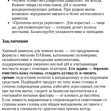
«Нужен только бессульфатный шампунь». Не всегда.
Важнее общая система павов, pH и наличие
кондиционирующих добавок. При редком мытье
возможно чередование мягкого и более интенсивного
шампуня.
«Протеины всегда укрепляют». Для пористых — чаще
да; для низкопористых — излишек делает волосы
жесткими. Балансируйте увлажнителями и липидами.
Заключение
Удачный шампунь для ломких волос — это продуманная
формула с мягкими ПАВами, катионными полимерами,
увлажнителями и липидными компонентами,
поддерживающая умеренно кислый pH и учитывающая
жесткость воды с помощью хелаторов.
Его задача — бережно
очистить кожу головы, сгладить кутикулу и снизить
трение
, подготовив полотно к кондиционеру и последующим
средствам. Подбирайте продукт по типу кожи головы и
степени повреждения длины, избегайте агрессивных систем
при частом мытье, следите за балансом протеин/влага и
учитывайте внешние факторы — от климата до бассейна.
Если ломкость выраженная и сопровождается симптомами со
стороны кожи головы или общим выпадением, не тяните с
визитом к специалисту: диагностика причин всегда