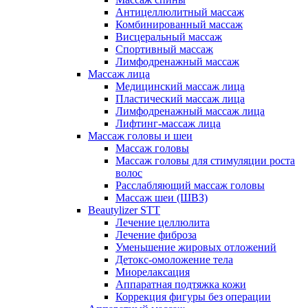
Антицеллюлитный массаж
Комбинированный массаж
Висцеральный массаж
Спортивный массаж
Лимфодренажный массаж
Массаж лица
Медицинский массаж лица
Пластический массаж лица
Лимфодренажный массаж лица
Лифтинг-массаж лица
Массаж головы и шеи
Массаж головы
Массаж головы для стимуляции роста
волос
Расслабляющий массаж головы
Массаж шеи (ШВЗ)
Beautylizer STT
Лечение целлюлита
Лечение фиброза
Уменьшение жировых отложений
Детокс-омоложение тела
Миорелаксация
Аппаратная подтяжка кожи
Коррекция фигуры без операции