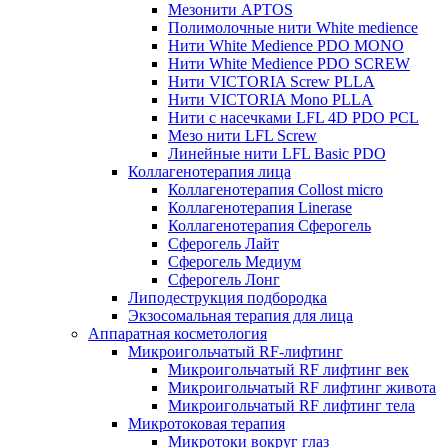
Мезонити APTOS
Полимолочные нити White medience
Нити White Medience PDO MONO
Нити White Medience PDO SCREW
Нити VICTORIA Screw PLLA
Нити VICTORIA Mono PLLA
Нити с насечками LFL 4D PDO PCL
Мезо нити LFL Screw
Линейные нити LFL Basic PDO
Коллагенотерапия лица
Коллагенотерапия Collost micro
Коллагенотерапия Linerase
Коллагенотерапия Сферогель
Сферогель Лайт
Сферогель Медиум
Сферогель Лонг
Липодеструкция подбородка
Экзосомальная терапия для лица
Аппаратная косметология
Микроигольчатый RF-лифтинг
Микроигольчатый RF лифтинг век
Микроигольчатый RF лифтинг живота
Микроигольчатый RF лифтинг тела
Микротоковая терапия
Микротоки вокруг глаз