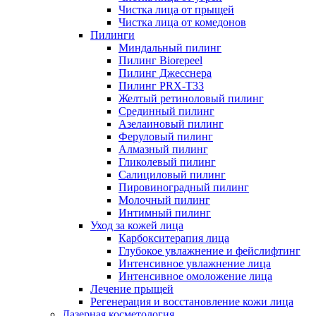
Чистка лица от прыщей
Чистка лица от комедонов
Пилинги
Миндальный пилинг
Пилинг Biorepeel
Пилинг Джесснера
Пилинг PRX-T33
Желтый ретиноловый пилинг
Срединный пилинг
Азелаиновый пилинг
Феруловый пилинг
Алмазный пилинг
Гликолевый пилинг
Салициловый пилинг
Пировиноградный пилинг
Молочный пилинг
Интимный пилинг
Уход за кожей лица
Карбокситерапия лица
Глубокое увлажнение и фейслифтинг
Интенсивное увлажнение лица
Интенсивное омоложение лица
Лечение прыщей
Регенерация и восстановление кожи лица
Лазерная косметология