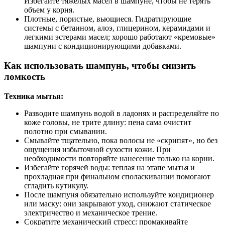
Избегайте тяжелых масел в шампуне, чтобы не терять
объем у корня.
Плотные, пористые, вьющиеся. Гидратирующие
системы с бетаином, алоэ, глицерином, керамидами и
легкими эстерами масел; хорошо работают «кремовые»
шампуни с кондиционирующими добавками.
Как использовать шампунь, чтобы снизить
ломкость
Техника мытья:
Разводите шампунь водой в ладонях и распределяйте по
коже головы, не трите длину: пена сама очистит
полотно при смывании.
Смывайте тщательно, пока волосы не «скрипят», но без
ощущения избыточной сухости кожи. При
необходимости повторяйте нанесение только на корни.
Избегайте горячей воды: теплая на этапе мытья и
прохладная при финальном споласкивании помогают
сгладить кутикулу.
После шампуня обязательно используйте кондиционер
или маску: они закрывают уход, снижают статическое
электричество и механическое трение.
Сократите механический стресс: промакивайте