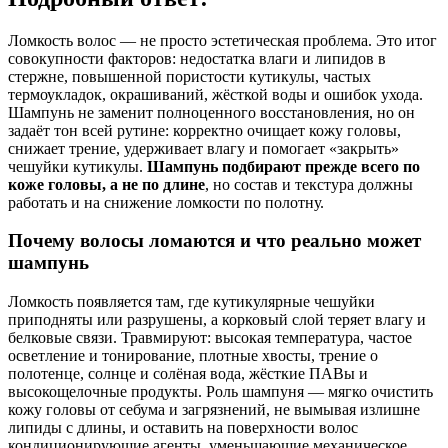
Ломкость волос — не просто эстетическая проблема. Это итог
совокупности факторов: недостатка влаги и липидов в
стержне, повышенной пористости кутикулы, частых
термоукладок, окрашиваний, жёсткой воды и ошибок ухода.
Шампунь не заменит полноценного восстановления, но он
задаёт тон всей рутине: корректно очищает кожу головы,
снижает трение, удерживает влагу и помогает «закрыть»
чешуйки кутикулы.
Шампунь подбирают прежде всего по
коже головы, а не по длине
, но состав и текстура должны
работать и на снижение ломкости по полотну.
Почему волосы ломаются и что реально может
шампунь
Ломкость появляется там, где кутикулярные чешуйки
приподняты или разрушены, а корковый слой теряет влагу и
белковые связи. Травмируют: высокая температура, частое
осветление и тонирование, плотные хвосты, трение о
полотенце, солнце и солёная вода, жёсткие ПАВы и
высокощелочные продукты. Роль шампуня — мягко очистить
кожу головы от себума и загрязнений, не вымывая излишне
липиды с длины, и оставить на поверхности волос
кондиционирующие агенты, уменьшающие механическое