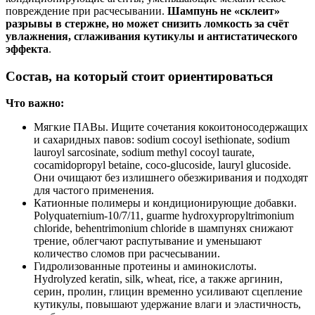
повреждение при расчесывании.
Шампунь не «склеит»
разрывы в стержне, но может снизить ломкость за счёт
увлажнения, сглаживания кутикулы и антистатического
эффекта
.
Состав, на который стоит ориентироваться
Что важно:
Мягкие ПАВы. Ищите сочетания кокоитоносодержащих
и сахаридных павов: sodium cocoyl isethionate, sodium
lauroyl sarcosinate, sodium methyl cocoyl taurate,
cocamidopropyl betaine, coco-glucoside, lauryl glucoside.
Они очищают без излишнего обезжиривания и подходят
для частого применения.
Катионные полимеры и кондиционирующие добавки.
Polyquaternium-10/7/11, guarme hydroxypropyltrimonium
chloride, behentrimonium chloride в шампунях снижают
трение, облегчают распутывание и уменьшают
количество сломов при расчесывании.
Гидролизованные протеины и аминокислоты.
Hydrolyzed keratin, silk, wheat, rice, а также аргинин,
серин, пролин, глицин временно усиливают сцепление
кутикулы, повышают удержание влаги и эластичность,