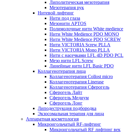
Липолитическая мезотерапия
Мезотерапия рук
Нитевой лифтинг
Нити под глаза
Мезонити APTOS
Полимолочные нити White medience
Нити White Medience PDO MONO
Нити White Medience PDO SCREW
Нити VICTORIA Screw PLLA
Нити VICTORIA Mono PLLA
Нити с насечками LFL 4D PDO PCL
Мезо нити LFL Screw
Линейные нити LFL Basic PDO
Коллагенотерапия лица
Коллагенотерапия Collost micro
Коллагенотерапия Linerase
Коллагенотерапия Сферогель
Сферогель Лайт
Сферогель Медиум
Сферогель Лонг
Липодеструкция подбородка
Экзосомальная терапия для лица
Аппаратная косметология
Микроигольчатый RF-лифтинг
Микроигольчатый RF лифтинг век