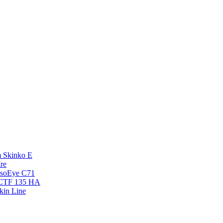
 Skinko E
re
esoEye С71
NCTF 135 HA
kin Line