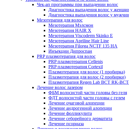
Чек-ап программы при выпадении волос
Диагностика выпадения волос у женщи
Диагностика выпадения волос у мужчи
Мезотерапия для волос
Мезотерапия Мэлсмон
Мезотерапия HAIR X
Мезотерапия Viscoderm Skinko E
Мезотерапия Apriline Hair Line
Мезотерапия Filorga NCTF 135 HA
Инъекции Дипроспан
PRP плазмотерапия для волос
PRP плазмотерапия Cellenis
PRP плазмотерапия Cortexil
Плазмотерапия для волос (1 пробирка)
Плазмотерапия для волос (2 пробирки)
Плазмотерапия Regen Lab BCT RK-BCT-
Лечение волос лазером
ФБМ волосистой части головы без геля
ФДТ волосистой части головы с гелем
Лечение очаговой алопеции
Лечение андрогенной алопеции
Лечение фолликулита
Лечение себорейного дерматита
Лечение псориаза
Лечение и восстановление волос