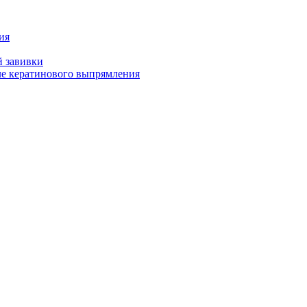
ия
й завивки
ле кератинового выпрямления