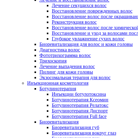
Лечение секущихся волос
Восстановление поврежденных волос
Восстановление волос после окрашиван
Реконструкция волос
Восстановление волос после химическо
Восстановление и уход за волосами пос
Глубокое увлажнение сухих волос
Биоревитализация для волос и кожи головы
Диагностика волос
Фототрихограмма волос
Трихоскопия
Лечение выпадения волос
Пилинг для кожи головы
Экзосомальная терапия для волос
Инъекционная косметология
Ботулинотерапия
Инъекции ботулотоксина
Ботулинотерапия Ксеомин
Ботулинотерапия Релатокс
Ботулинотерапия Диспорт
Ботулинотерапия Full face
Биоревитализация
Биоревитализация губ
Биоревитализация вокруг глаз