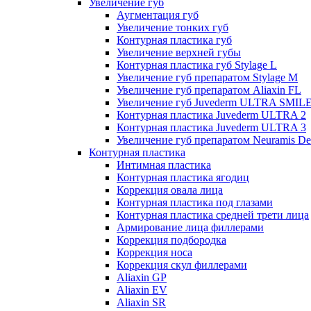
Увеличение губ
Аугментация губ
Увеличение тонких губ
Контурная пластика губ
Увеличение верхней губы
Контурная пластика губ Stylage L
Увеличение губ препаратом Stylage M
Увеличение губ препаратом Aliaxin FL
Увеличение губ Juvederm ULTRA SMIL
Контурная пластика Juvederm ULTRA 2
Контурная пластика Juvederm ULTRA 3
Увеличение губ препаратом Neuramis De
Контурная пластика
Интимная пластика
Контурная пластика ягодиц
Коррекция овала лица
Контурная пластика под глазами
Контурная пластика средней трети лица
Армирование лица филлерами
Коррекция подбородка
Коррекция носа
Коррекция скул филлерами
Aliaxin GP
Aliaxin EV
Aliaxin SR