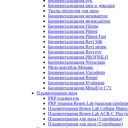
Биоревитализация рук
Биоревитализация шеи и декольте
Уколы пептидов для лица
Биоревитализация мезовартон
Биоревитализация мезоксантин
Биоревитализация Filorga
Биоревитализация Plinest
Биоревитализация Plinest Fast
Биоревитализация Revi Silk
Биоревитализация Revi strong
Биоревитализация Revi eye
Биоревитализация PROFHILO
Биоревитализация Novacutan
Мезо-коктейль Монако
Биоревитализация Viscoderm
Биоревитализация Repart
Биоревитализация Hyalrepair
Биоревитализация MesoEye C71
Плазмотерапия лица
PRP плазмогель
PRP терапия Regen Lab (красная пробир
Плазмотерапия Regen Lab Cellular Matrix
Плазмотерапия Regen Lab ACR-C Plus (к
Плазмотерапия для лица (1 пробирка)
Плазмотерапия для лица (2 пробирки)