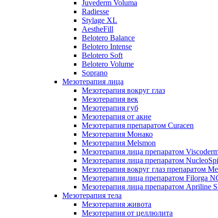
Juvederm Voluma
Radiesse
Stylage XL
AestheFill
Belotero Balance
Belotero Intense
Belotero Soft
Belotero Volume
Soprano
Мезотерапия лица
Мезотерапия вокруг глаз
Мезотерапия век
Мезотерапия губ
Мезотерапия от акне
Мезотерапия препаратом Curacen
Мезотерапия Монако
Мезотерапия Melsmon
Мезотерапия лица препаратом Viscoderm
Мезотерапия лица препаратом NucleoSpi
Мезотерапия вокруг глаз препаратом M
Мезотерапия лица препаратом Filorga 
Мезотерапия лица препаратом Apriline S
Мезотерапия тела
Мезотерапия живота
Мезотерапия от целлюлита