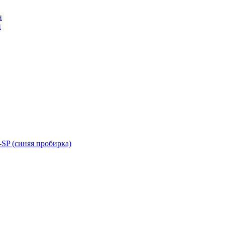
н
н
SP (синяя пробирка)