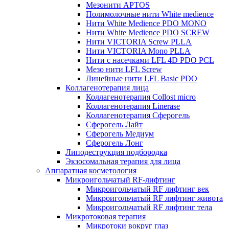
Мезонити APTOS
Полимолочные нити White medience
Нити White Medience PDO MONO
Нити White Medience PDO SCREW
Нити VICTORIA Screw PLLA
Нити VICTORIA Mono PLLA
Нити с насечками LFL 4D PDO PCL
Мезо нити LFL Screw
Линейные нити LFL Basic PDO
Коллагенотерапия лица
Коллагенотерапия Collost micro
Коллагенотерапия Linerase
Коллагенотерапия Сферогель
Сферогель Лайт
Сферогель Медиум
Сферогель Лонг
Липодеструкция подбородка
Экзосомальная терапия для лица
Аппаратная косметология
Микроигольчатый RF-лифтинг
Микроигольчатый RF лифтинг век
Микроигольчатый RF лифтинг живота
Микроигольчатый RF лифтинг тела
Микротоковая терапия
Микротоки вокруг глаз