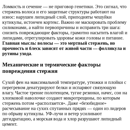
Ломкость и сечение — не приговор генетики. Это сигнал, что
стержень волоса и его защитные структуры работают на
износ: нарушен липидный слой, приподняты чешуйки
кутикулы, истончен кортекс. Важно не маскировать проблему
силиконами, а найти первопричины и исправить три шага:
снизить повреждающие факторы, грамотно насытить влагой и
липидами, отрегулировать здоровье кожи головы и питание.
Главная мысль: волосы — это мертвый стержень, но
прочность и блеск зависят от живой части — фолликула и
рутины ухода
.
Механические и термические факторы
повреждения стержня
Сухой фен на максимальной температуре, утюжки и плойки с
перегревом денатурируют белки и испаряют связующую
влагу. Частое трение полотенцем, тугие резинки, начес, сон на
хлопковой наволочке создают микротрещины, по которым
стержень потом «расползается». Даже «безобидное»
расчесывание на сухих спутанных прядях — один из лидеров
по обрыву кутикулы. УФ‑лучи и ветер усиливают
дегидратацию, а морская вода и хлор разрушают липидный
цемент.