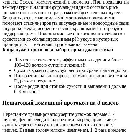
чешуек. Эффект косметический и временен. При превышении
температуры и наличии формальдегидных составов риск
повышенной ломкости и раздражения дыхательных путей.
Бондинг‑уходы с мономерами, мостиками и кислотами
помогают стабилизировать дисульфидные и водородные связи
внутри кортекса, особенно после окрашивания, но требуют
поддержки дома. Полезны кислые ополаскивания готовыми
средствами со сбалансированным pH; уксус в кустарных
пропорциях — неточная и рискованная замена.
Когда нужен трихолог и лабораторная диагностика:
Ломкость сочетается с диффузным выпадением более
100–120 волос в сутки с луковицей.
Сухость кожи головы, зуд, чешуйки, ранки или корочки.
Подозрение на гипотиреоз, анемию, дефицит витамина
D, резкое похудение.
После родов при стойкой сухости и выпадении дольше
6–9 месяцев.
Пошаговый домашний протокол на 8 недель
Перестаньте травмировать: уберите утюжок первые 3–4
недели, фен переведите на средний нагрев, привыкайте
сушить через насадку и направлением потока по росту
чешуек. Вымыв голову мягким шампунем, 1–2 раза в неделю