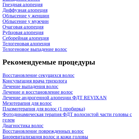
Гнездная алопеция
Диффузная алопеция
Облысение у женщин
Облысение у мужчин
Очаговая алопеция
Рубцовая алопеция
Себорейная алопеция
Телогеновая алопеция
Телогеновое выпадение волос
Рекомендуемые процедуры
Восстановление секущихся волос
Консультация врача трихолога
Лечение выпадения волос
Лечение и восстановление волос
Лечение андрогенной алопеции ФДТ REVIXAN
Мезотерапия для волос
Плазмотерапия для волос (1 пробирка)
Фотодинамическая терапия ФДТ волосистой части головы с
гелем
Диагностика волос
Восстановление поврежденных волос
Биоревитализация волос и кожи головы