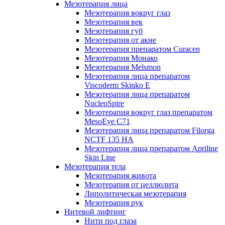
Мезотерапия лица
Мезотерапия вокруг глаз
Мезотерапия век
Мезотерапия губ
Мезотерапия от акне
Мезотерапия препаратом Curacen
Мезотерапия Монако
Мезотерапия Melsmon
Мезотерапия лица препаратом
Viscoderm Skinko E
Мезотерапия лица препаратом
NucleoSpire
Мезотерапия вокруг глаз препаратом
MesoEye С71
Мезотерапия лица препаратом Filorga
NCTF 135 HA
Мезотерапия лица препаратом Apriline
Skin Line
Мезотерапия тела
Мезотерапия живота
Мезотерапия от целлюлита
Липолитическая мезотерапия
Мезотерапия рук
Нитевой лифтинг
Нити под глаза