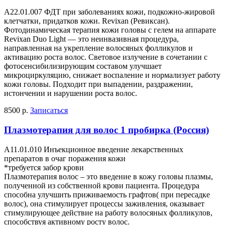
А22.01.007 ФДТ при заболеваниях кожи, подкожно-жировой
клетчатки, придатков кожи. Revixan (Ревиксан).
Фотодинамическая терапия кожи головы с гелем на аппарате
Revixan Duo Light — это неинвазивная процедура,
направленная на укрепление волосяных фолликулов и
активацию роста волос. Световое излучение в сочетании с
фотосенсибилизирующим составом улучшает
микроциркуляцию, снижает воспаление и нормализует работу
кожи головы. Подходит при выпадении, раздражении,
истончении и нарушении роста волос.
8500 р.
Записаться
Плазмотерапия для волос 1 пробирка (Россия)
А11.01.010 Инъекционное введение лекарственных
препаратов в очаг поражения кожи
*требуется забор крови
Плазмотерапия волос – это введение в кожу головы плазмы,
полученной из собственной крови пациента. Процедура
способна улучшить приживаемость графтов( при пересадке
волос), она стимулирует процессы заживления, оказывает
стимулирующее действие на работу волосяных фолликулов,
способствуя активному росту волос.