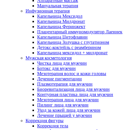
Аппаратный массаж
Мануальная терапия
Инфузионная терапия
Капельница Мексидол
Капельница Милдронат
Капельница Феринжект
Плацентарный иммуномодулятор Лаеннек
Капельница Цитофлавин
Капельница Золушка с глутатионом
Детокс-коктейль с реамберином
Капельница мексидол + милдронат
Мужская косметология
Чистка лица для мужчин
Ботокс для мужчин
Мезотерапия волос и кожи головы
Лечение пигментации
Плазмотерапия для мужчин
Биоревитализация лица для мужчин
Контурная пластика лица для мужчин
Мезотерапия лица для мужчин
Пилинг лица для мужчин
Уход за кожей лица для мужчин
Лечение прыщей у мужчин
Коррекция фигуры
Коррекция тела