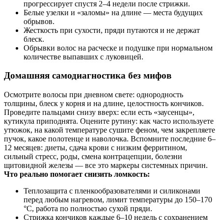
прогрессирует спустя 2–4 недели после стрижки.
Белые узелки и «заломы» на длине — места будущих
обрывов.
Жесткость при сухости, пряди путаются и не держат
блеск.
Обрывки волос на расческе и подушке при нормальном
количестве выпавших с луковицей.
Домашняя самодиагностика без мифов
Осмотрите волосы при дневном свете: однородность
толщины, блеск у корня и на длине, целостность кончиков.
Проведите пальцами снизу вверх: если есть «заусенцы»,
кутикула приподнята. Оцените рутину: как часто используете
утюжок, на какой температуре сушите феном, чем закрепляете
пучок, какое полотенце и наволочка. Вспомните последние 6–
12 месяцев: диеты, сдача крови с низким ферритином,
сильный стресс, роды, смена контрацепции, болезни
щитовидной железы — все это маркеры системных причин.
Что реально помогает снизить ломкость:
Теплозащита с пленкообразователями и силиконами
перед любым нагревом, лимит температуры до 150–170
°C, работа по полностью сухой пряди.
Стрижка кончиков каждые 6–10 недель с сохранением