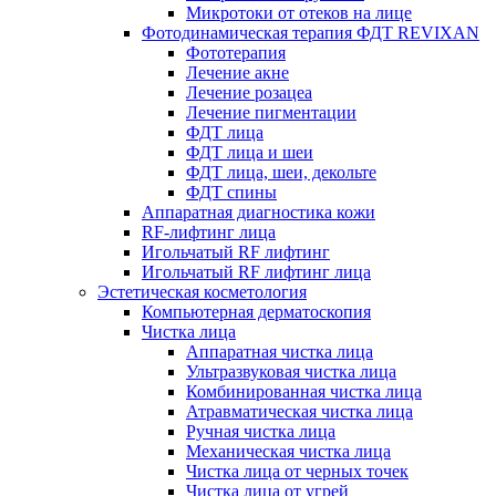
Микротоки от отеков на лице
Фотодинамическая терапия ФДТ REVIXAN
Фототерапия
Лечение акне
Лечение розацеа
Лечение пигментации
ФДТ лица
ФДТ лица и шеи
ФДТ лица, шеи, декольте
ФДТ спины
Аппаратная диагностика кожи
RF-лифтинг лица
Игольчатый RF лифтинг
Игольчатый RF лифтинг лица
Эстетическая косметология
Компьютерная дерматоскопия
Чистка лица
Аппаратная чистка лица
Ультразвуковая чистка лица
Комбинированная чистка лица
Атравматическая чистка лица
Ручная чистка лица
Механическая чистка лица
Чистка лица от черных точек
Чистка лица от угрей