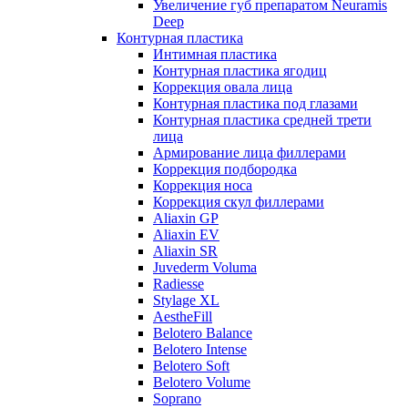
Увеличение губ препаратом Neuramis
Deep
Контурная пластика
Интимная пластика
Контурная пластика ягодиц
Коррекция овала лица
Контурная пластика под глазами
Контурная пластика средней трети
лица
Армирование лица филлерами
Коррекция подбородка
Коррекция носа
Коррекция скул филлерами
Aliaxin GP
Aliaxin EV
Aliaxin SR
Juvederm Voluma
Radiesse
Stylage XL
AestheFill
Belotero Balance
Belotero Intense
Belotero Soft
Belotero Volume
Soprano