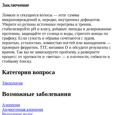
Заключение
Ломкие и секущиеся волосы — итог суммы
микроповреждений и, нередко, внутренних дефицитов.
Уберите из рутины источники перегрева и трения,
стабилизируйте pH и влагу, добавьте липиды и дозированные
протеины, защищайте от солнца и воды, стригите концы по
графику. Если сухость и обрывы сочетаются с зудом,
перхотью, усталостью, ломкостью ногтей или выпадением —
проверьте ферритин, ТТГ, витамин D и обсудите результаты с
врачом. Так вы не замаскируете проблему, а развернете
процесс: от хрупкости и «метлы» — к плотности, гибкости и
стойкому блеску.
Категория вопроса
Трихология
Возможные заболевания
Алопеция
Андрогенная алопеция
Выпадение волос