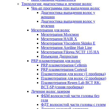
Трихология: диагностика и лечение волос
Чек-ап программы при выпадении волос
Диагностика выпадения волос у
женщин
Диагностика выпадения волос у
мужчин
Мезотерапия для волос
Мезотерапия Мэлсмон
Мезотерапия HAIR X
Мезотерапия Viscoderm Skinko E
Мезотерапия Apriline Hair Line
Мезотерапия Filorga NCTF 135 HA
Инъекции Дипроспан
PRP плазмотерапия для волос
PRP плазмотерапия Cellenis
PRP плазмотерапия Cortexil
Плазмотерапия для волос (1 пробирка)
Плазмотерапия для волос (2 пробирки)
Плазмотерапия Regen Lab BCT RK-
BCT-SP (синяя пробирка)
Лечение волос лазером
ФБМ волосистой части головы без
геля
ФДТ волосистой части головы с гелем
Лечение очаговой алопеции