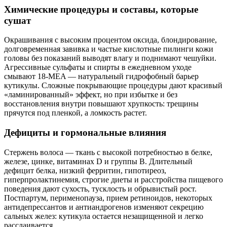
Химические процедуры и составы, которые
сушат
Окрашивания с высоким процентом оксида, блондирование,
долговременная завивка и частые кислотные пилинги кожи
головы без показаний выводят влагу и поднимают чешуйки.
Агрессивные сульфаты и спирты в ежедневном уходе
смывают 18‑MEA — натуральный гидрофобный барьер
кутикулы. Сложные покрывающие процедуры дают красивый
«ламинированный» эффект, но при избытке и без
восстановления внутри повышают хрупкость: трещины
прячутся под пленкой, а ломкость растет.
Дефициты и гормональные влияния
Стержень волоса — ткань с высокой потребностью в белке,
железе, цинке, витаминах D и группы B. Длительный
дефицит белка, низкий ферритин, гипотиреоз,
гиперпролактинемия, строгие диеты и расстройства пищевого
поведения дают сухость, тусклость и обрывистый рост.
Постпартум, перименопауза, прием ретиноидов, некоторых
антидепрессантов и антиандрогенов изменяют секрецию
сальных желез: кутикула остается незащищенной и легко
расслаивается.