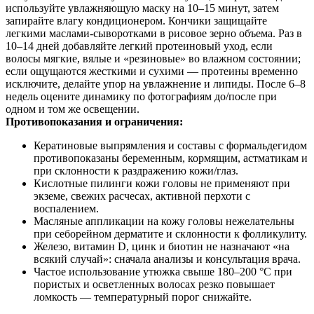
используйте увлажняющую маску на 10–15 минут, затем
запирайте влагу кондиционером. Кончики защищайте
легкими маслами‑сыворотками в рисовое зерно объема. Раз в
10–14 дней добавляйте легкий протеиновый уход, если
волосы мягкие, вялые и «резиновые» во влажном состоянии;
если ощущаются жесткими и сухими — протеины временно
исключите, делайте упор на увлажнение и липиды. После 6–8
недель оцените динамику по фотографиям до/после при
одном и том же освещении.
Противопоказания и ограничения:
Кератиновые выпрямления и составы с формальдегидом
противопоказаны беременным, кормящим, астматикам и
при склонности к раздражению кожи/глаз.
Кислотные пилинги кожи головы не применяют при
экземе, свежих расчесах, активной перхоти с
воспалением.
Масляные аппликации на кожу головы нежелательны
при себорейном дерматите и склонности к фолликулиту.
Железо, витамин D, цинк и биотин не назначают «на
всякий случай»: сначала анализы и консультация врача.
Частое использование утюжка свыше 180–200 °C при
пористых и осветленных волосах резко повышает
ломкость — температурный порог снижайте.