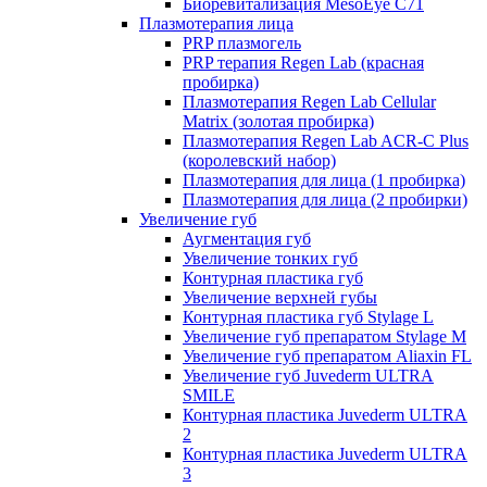
Биоревитализация MesoEye C71
Плазмотерапия лица
PRP плазмогель
PRP терапия Regen Lab (красная
пробирка)
Плазмотерапия Regen Lab Cellular
Matrix (золотая пробирка)
Плазмотерапия Regen Lab ACR-C Plus
(королевский набор)
Плазмотерапия для лица (1 пробирка)
Плазмотерапия для лица (2 пробирки)
Увеличение губ
Аугментация губ
Увеличение тонких губ
Контурная пластика губ
Увеличение верхней губы
Контурная пластика губ Stylage L
Увеличение губ препаратом Stylage M
Увеличение губ препаратом Aliaxin FL
Увеличение губ Juvederm ULTRA
SMILE
Контурная пластика Juvederm ULTRA
2
Контурная пластика Juvederm ULTRA
3