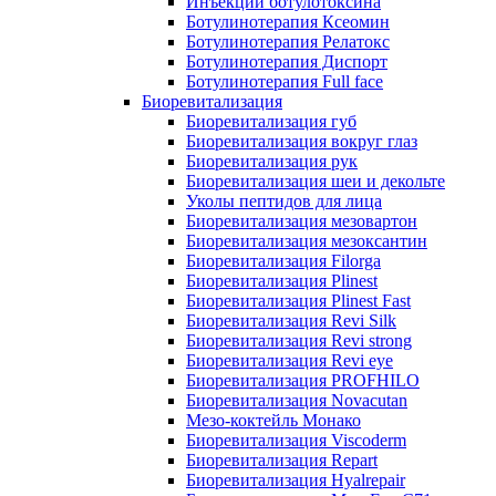
Инъекции ботулотоксина
Ботулинотерапия Ксеомин
Ботулинотерапия Релатокс
Ботулинотерапия Диспорт
Ботулинотерапия Full face
Биоревитализация
Биоревитализация губ
Биоревитализация вокруг глаз
Биоревитализация рук
Биоревитализация шеи и декольте
Уколы пептидов для лица
Биоревитализация мезовартон
Биоревитализация мезоксантин
Биоревитализация Filorga
Биоревитализация Plinest
Биоревитализация Plinest Fast
Биоревитализация Revi Silk
Биоревитализация Revi strong
Биоревитализация Revi eye
Биоревитализация PROFHILO
Биоревитализация Novacutan
Мезо-коктейль Монако
Биоревитализация Viscoderm
Биоревитализация Repart
Биоревитализация Hyalrepair