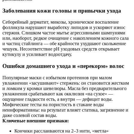
Заболевания кожи головы и привычки ухода
Себорейный дерматит, микозы, хроническое воспаление
фолликула нарушают выработку липидов и ускоряют износ
стержня. Слишком частое мытье агрессивными шампунями
или, наоборот, редкое очищение с накоплением кожного сала
и частиц стайлинга — обе крайности ухудшают скольжение
чешуек. Несоответствие pH уходовых средств открывает
кутикулу и усиливает водоотдачу.
Ошибки домашнего ухода и «перекорм» волос
Популярные маски с избытком протеинов при малом
увлажнении «засушивают» стержень: он становится жестким
и ломким у кромки шевелюры. Масла без предварительного
увлажнения срабатывают как окклюзия «на сухое» —
ощущение гладкости есть, а внутри — дефицит воды.
Мифические тесты на пористость в стакане воды
неинформативны: на результат влияет статика, загрязнение и
даже солевой состав воды.
Ключевые внешние признаки:
Кончики расслаиваются на 2–3 нити, «метла»