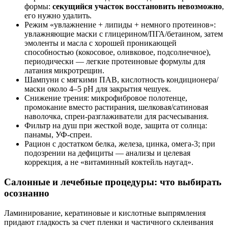
формы:
секущийся участок восстановить невозможно
,
его нужно удалить.
Режим «увлажнение + липиды + немного протеинов»:
увлажняющие маски с глицерином/ПГА/бетаином, затем
эмоленты и масла с хорошей проникающей
способностью (кокосовое, оливковое, подсолнечное),
периодически — легкие протеиновые формулы для
латания микротрещин.
Шампуни с мягкими ПАВ, кислотность кондиционера/
маски около 4–5 pH для закрытия чешуек.
Снижение трения: микрофибровое полотенце,
промокание вместо растирания, шелковая/сатиновая
наволочка, спреи-разглаживатели для расчесывания.
Фильтр на душ при жесткой воде, защита от солнца:
панамы, УФ‑спреи.
Рацион с достатком белка, железа, цинка, омега‑3; при
подозрении на дефициты — анализы и целевая
коррекция, а не «витаминный коктейль наугад».
Салонные и лечебные процедуры: что выбирать
осознанно
Ламинирование, кератиновые и кислотные выпрямления
придают гладкость за счет пленки и частичного склеивания