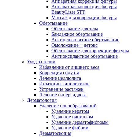
Аппаратная коррекция фигуры
Аппаратная коррекция фигуры
BeautyLizer STT
Массаж для коррекции фигуры
Обертывание
Обертывание для тела
Бандажное обертывание
Антицеллюлитное обертывание
Омоложение + детокс
Обертывание для коррекции фигуры
Антиоксидантное обертывание
Уход за телом
Избавление от лишнего веса
Коррекция силуэта
Лечение целлюлита
Инъекции липолитиков
Устранение растяжек
Лечение гипергидроза
Дерматология
Удаление новообразований
Удаление кератом
Удаление папиллом
Удаление дерматофибромы
Удаление фибром
Дерматоскопия