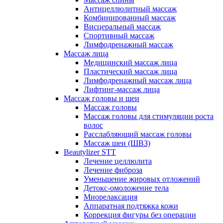
Антицеллюлитный массаж
Комбинированный массаж
Висцеральный массаж
Спортивный массаж
Лимфодренажный массаж
Массаж лица
Медицинский массаж лица
Пластический массаж лица
Лимфодренажный массаж лица
Лифтинг-массаж лица
Массаж головы и шеи
Массаж головы
Массаж головы для стимуляции роста
волос
Расслабляющий массаж головы
Массаж шеи (ШВЗ)
Beautylizer STT
Лечение целлюлита
Лечение фиброза
Уменьшение жировых отложений
Детокс-омоложение тела
Миорелаксация
Аппаратная подтяжка кожи
Коррекция фигуры без операции