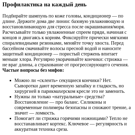
Профилактика на каждый день
Подбирайте шампунь по коже головы, кондиционер — по
длине. Держите дома две линии: базовую увлажняющую и
восстановливающую для стресса после окрашивания/моря.
Расчесывайте только увлажненные спреем пряди, начиная с
концов и двигаясь к корням. Фиксируйте прически мягкими
спиралевидными резинками, меняйте точку хвоста. Перед
бассейном смачивайте волосы пресной водой и наносите
защитный кондиционер — пористый стержень впитает
меньше хлора. Регулярно укорачивайте кончики: стрижка —
не враг длины, а страхование от прогрессирующего сечения.
Частые вопросы без мифов:
Можно ли «склеить» секущиеся кончики? Нет.
Сыворотки дают временную запайку и гладкость, но
хирургией в парикмахерском кресле это не заменить.
Нужны ли только «натуральные» средства?
Восстановление — про баланс. Силиконы и
современные полимеры безопасны и снижают трение, а
значит — ломкость.
Помогает ли стрижка горячими ножницами? Тепло не
восстанавливает кортекс. Ключевое — регулярность и
аккуратная техника среза.