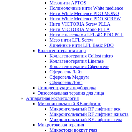
Мезонити APTOS
Полимолочные нити White medience
Нити White Medience PDO MONO
Нити White Medience PDO SCREW
Нити VICTORIA Screw PLLA
Нити VICTORIA Mono PLLA
Нити с насечками LFL 4D PDO PCL
Мезо нити LFL Screw
Линейные нити LFL Basic PDO
Коллагенотерапия лица
Коллагенотерапия Collost micro
Коллагенотерапия Linerase
Коллагенотерапия Сферогель
Сферогель Лайт
Сферогель Медиум
Сферогель Лонг
Липодеструкция подбородка
Экзосомальная терапия для лица
Аппаратная косметология
Микроигольчатый RF-лифтинг
Микроигольчатый RF лифтинг век
Микроигольчатый RF лифтинг живота
Микроигольчатый RF лифтинг тела
Микротоковая терапия
Микротоки вокруг глаз