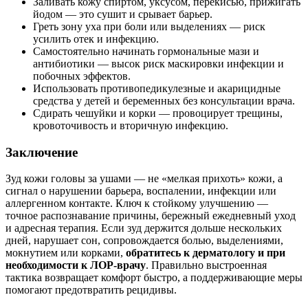
Заливать кожу спиртом, уксусом, перекисью, прижигать
йодом — это сушит и срывает барьер.
Греть зону уха при боли или выделениях — риск
усилить отек и инфекцию.
Самостоятельно начинать гормональные мази и
антибиотики — высок риск маскировки инфекции и
побочных эффектов.
Использовать противопедикулезные и акарицидные
средства у детей и беременных без консультации врача.
Сдирать чешуйки и корки — провоцирует трещины,
кровоточивость и вторичную инфекцию.
Заключение
Зуд кожи головы за ушами — не «мелкая прихоть» кожи, а
сигнал о нарушении барьера, воспалении, инфекции или
аллергенном контакте. Ключ к стойкому улучшению —
точное распознавание причины, бережный ежедневный уход
и адресная терапия. Если зуд держится дольше нескольких
дней, нарушает сон, сопровождается болью, выделениями,
мокнутием или корками,
обратитесь к дерматологу и при
необходимости к ЛОР‑врачу
. Правильно выстроенная
тактика возвращает комфорт быстро, а поддерживающие меры
помогают предотвратить рецидивы.