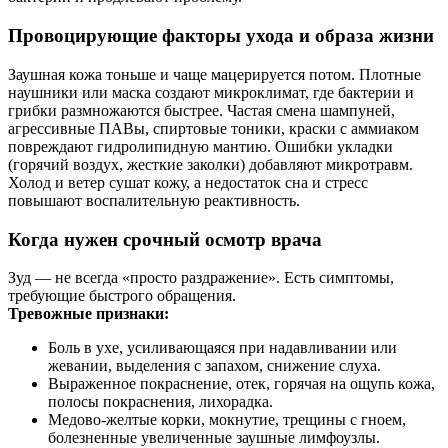
Провоцирующие факторы ухода и образа жизни
Заушная кожа тоньше и чаще мацерируется потом. Плотные
наушники или маска создают микроклимат, где бактерии и
грибки размножаются быстрее. Частая смена шампуней,
агрессивные ПАВы, спиртовые тоники, краски с аммиаком
повреждают гидролипидную мантию. Ошибки укладки
(горячий воздух, жесткие заколки) добавляют микротравм.
Холод и ветер сушат кожу, а недостаток сна и стресс
повышают воспалительную реактивность.
Когда нужен срочный осмотр врача
Зуд — не всегда «просто раздражение». Есть симптомы,
требующие быстрого обращения.
Тревожные признаки:
Боль в ухе, усиливающаяся при надавливании или
жевании, выделения с запахом, снижение слуха.
Выраженное покраснение, отек, горячая на ощупь кожа,
полосы покраснения, лихорадка.
Медово‑желтые корки, мокнутие, трещины с гноем,
болезненные увеличенные заушные лимфоузлы.