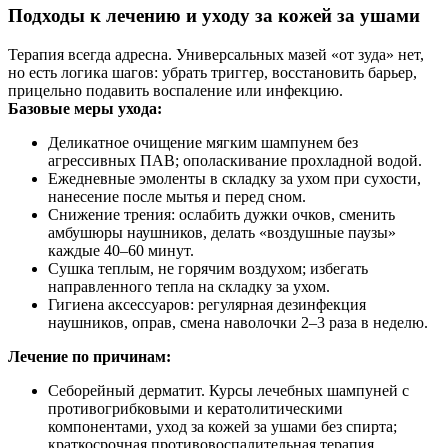
Подходы к лечению и уходу за кожей за ушами
Терапия всегда адресна. Универсальных мазей «от зуда» нет,
но есть логика шагов: убрать триггер, восстановить барьер,
прицельно подавить воспаление или инфекцию.
Базовые меры ухода:
Деликатное очищение мягким шампунем без
агрессивных ПАВ; ополаскивание прохладной водой.
Ежедневные эмоленты в складку за ухом при сухости,
нанесение после мытья и перед сном.
Снижение трения: ослабить дужки очков, сменить
амбушюры наушников, делать «воздушные паузы»
каждые 40–60 минут.
Сушка теплым, не горячим воздухом; избегать
направленного тепла на складку за ухом.
Гигиена аксессуаров: регулярная дезинфекция
наушников, оправ, смена наволочки 2–3 раза в неделю.
Лечение по причинам:
Себорейный дерматит. Курсы лечебных шампуней с
противогрибковыми и кератолитическими
компонентами, уход за кожей за ушами без спирта;
краткосрочная противовоспалительная терапия