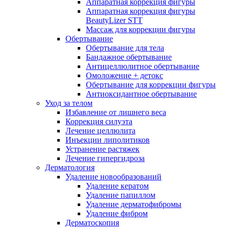
Аппаратная коррекция фигуры
Аппаратная коррекция фигуры
BeautyLizer STT
Массаж для коррекции фигуры
Обертывание
Обертывание для тела
Бандажное обертывание
Антицеллюлитное обертывание
Омоложение + детокс
Обертывание для коррекции фигуры
Антиоксидантное обертывание
Уход за телом
Избавление от лишнего веса
Коррекция силуэта
Лечение целлюлита
Инъекции липолитиков
Устранение растяжек
Лечение гипергидроза
Дерматология
Удаление новообразований
Удаление кератом
Удаление папиллом
Удаление дерматофибромы
Удаление фибром
Дерматоскопия