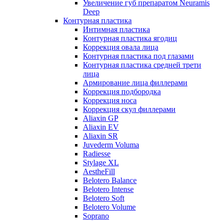
Увеличение губ препаратом Neuramis
Deep
Контурная пластика
Интимная пластика
Контурная пластика ягодиц
Коррекция овала лица
Контурная пластика под глазами
Контурная пластика средней трети
лица
Армирование лица филлерами
Коррекция подбородка
Коррекция носа
Коррекция скул филлерами
Aliaxin GP
Aliaxin EV
Aliaxin SR
Juvederm Voluma
Radiesse
Stylage XL
AestheFill
Belotero Balance
Belotero Intense
Belotero Soft
Belotero Volume
Soprano