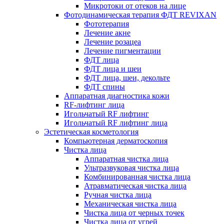
Микротоки от отеков на лице
Фотодинамическая терапия ФДТ REVIXAN
Фототерапия
Лечение акне
Лечение розацеа
Лечение пигментации
ФДТ лица
ФДТ лица и шеи
ФДТ лица, шеи, декольте
ФДТ спины
Аппаратная диагностика кожи
RF-лифтинг лица
Игольчатый RF лифтинг
Игольчатый RF лифтинг лица
Эстетическая косметология
Компьютерная дерматоскопия
Чистка лица
Аппаратная чистка лица
Ультразвуковая чистка лица
Комбинированная чистка лица
Атравматическая чистка лица
Ручная чистка лица
Механическая чистка лица
Чистка лица от черных точек
Чистка лица от угрей