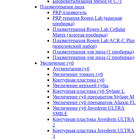
Биоревитализация MesoEye C71
Плазмотерапия лица
PRP плазмогель
PRP терапия Regen Lab (красная
пробирка)
Плазмотерапия Regen Lab Cellular
Matrix (золотая пробирка)
Плазмотерапия Regen Lab ACR-C Plus
(королевский набор)
Плазмотерапия для лица (1 пробирка)
Плазмотерапия для лица (2 пробирки)
Увеличение губ
Аугментация губ
Увеличение тонких губ
Контурная пластика губ
Увеличение верхней губы
Контурная пластика губ Stylage L
Увеличение губ препаратом Stylage M
Увеличение губ препаратом Aliaxin FL
Увеличение губ Juvederm ULTRA
SMILE
Контурная пластика Juvederm ULTRA
2
Контурная пластика Juvederm ULTRA
3