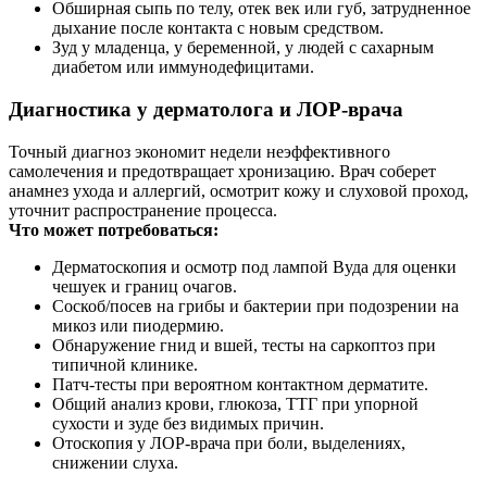
Обширная сыпь по телу, отек век или губ, затрудненное
дыхание после контакта с новым средством.
Зуд у младенца, у беременной, у людей с сахарным
диабетом или иммунодефицитами.
Диагностика у дерматолога и ЛОР‑врача
Точный диагноз экономит недели неэффективного
самолечения и предотвращает хронизацию. Врач соберет
анамнез ухода и аллергий, осмотрит кожу и слуховой проход,
уточнит распространение процесса.
Что может потребоваться:
Дерматоскопия и осмотр под лампой Вуда для оценки
чешуек и границ очагов.
Соскоб/посев на грибы и бактерии при подозрении на
микоз или пиодермию.
Обнаружение гнид и вшей, тесты на саркоптоз при
типичной клинике.
Патч‑тесты при вероятном контактном дерматите.
Общий анализ крови, глюкоза, ТТГ при упорной
сухости и зуде без видимых причин.
Отоскопия у ЛОР‑врача при боли, выделениях,
снижении слуха.