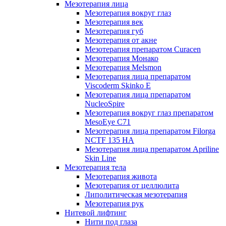
Мезотерапия лица
Мезотерапия вокруг глаз
Мезотерапия век
Мезотерапия губ
Мезотерапия от акне
Мезотерапия препаратом Curacen
Мезотерапия Монако
Мезотерапия Melsmon
Мезотерапия лица препаратом
Viscoderm Skinko E
Мезотерапия лица препаратом
NucleoSpire
Мезотерапия вокруг глаз препаратом
MesoEye С71
Мезотерапия лица препаратом Filorga
NCTF 135 HA
Мезотерапия лица препаратом Apriline
Skin Line
Мезотерапия тела
Мезотерапия живота
Мезотерапия от целлюлита
Липолитическая мезотерапия
Мезотерапия рук
Нитевой лифтинг
Нити под глаза