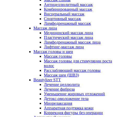
Антицеллюлитный массаж
Комбинированный массаж
Висцеральный массаж
Спортивный массаж
Лимфодренажный массаж
Массаж лица
Медицинский массаж лица
Пластический массаж лица
Лимфодренажный массаж лица
Лифтинг-массаж лица
Массаж головы и шеи
Массаж головы
Массаж головы для стимуляции роста
волос
Расслабляющий массаж головы
Массаж шеи (ШВЗ)
Beautylizer STT
Лечение целлюлита
Лечение фиброза
Уменьшение жировых отложений
Детокс-омоложение тела
Миорелаксация
Аппаратная подтяжка кожи
Коррекция фигуры без операции