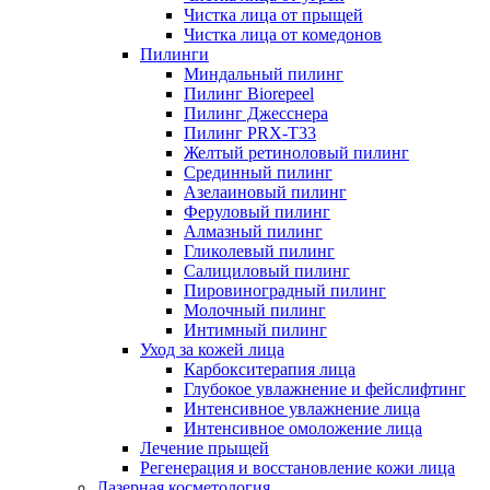
Чистка лица от прыщей
Чистка лица от комедонов
Пилинги
Миндальный пилинг
Пилинг Biorepeel
Пилинг Джесснера
Пилинг PRX-T33
Желтый ретиноловый пилинг
Срединный пилинг
Азелаиновый пилинг
Феруловый пилинг
Алмазный пилинг
Гликолевый пилинг
Салициловый пилинг
Пировиноградный пилинг
Молочный пилинг
Интимный пилинг
Уход за кожей лица
Карбокситерапия лица
Глубокое увлажнение и фейслифтинг
Интенсивное увлажнение лица
Интенсивное омоложение лица
Лечение прыщей
Регенерация и восстановление кожи лица
Лазерная косметология