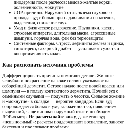
пиодермия после расчесов: медово‑желтые корки,
болезненность, мокнутие.
ЛОР‑причины. Наружный отит, экзема слухового
прохода: зуд с болью при надавливании на козелок,
выделения, снижение слуха.
Уход и физическое раздражение. Наушники, каски,
слуховые аппараты, длительная маска, агрессивные
шампуни, горячая вода, фен без термозащиты.
Системные факторы. Стресс, дефициты железа и цинка,
гипотиреоз, сахарный диабет — усиливают сухость и
восприимчивость кожи.
Как распознать источник проблемы
Дифференцировать причины помогают детали. Жирные
чешуйки и покраснение на коже головы указывают на
себорейный дерматит. Острое начало после новой краски или
шампуня — в пользу контактного дерматита. Ночной зуд с
семейными случаями — подумать о чесотке. Сильное жжение
и «мокнутие» в складке — вероятен кандидоз. Если зуд
сопровождается болью в ухе, заложенностью, появлением
выделений, чаще виноват наружный отит и необходим
ЛОР‑осмотр.
Не расчесывайте кожу
, даже если зуд
«невыносимый»: расчесы поддерживают воспаление, заносят
бактерии и продлевают проблему.