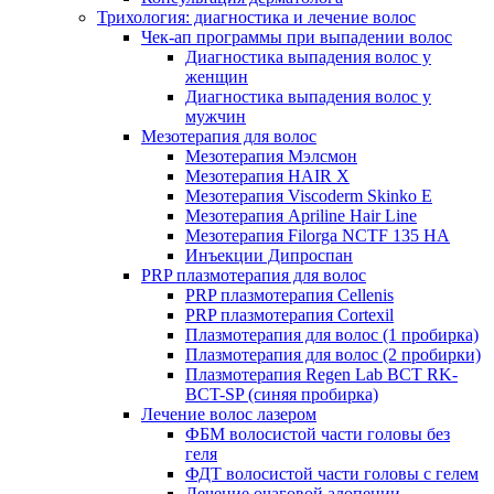
Трихология: диагностика и лечение волос
Чек-ап программы при выпадении волос
Диагностика выпадения волос у
женщин
Диагностика выпадения волос у
мужчин
Мезотерапия для волос
Мезотерапия Мэлсмон
Мезотерапия HAIR X
Мезотерапия Viscoderm Skinko E
Мезотерапия Apriline Hair Line
Мезотерапия Filorga NCTF 135 HA
Инъекции Дипроспан
PRP плазмотерапия для волос
PRP плазмотерапия Cellenis
PRP плазмотерапия Cortexil
Плазмотерапия для волос (1 пробирка)
Плазмотерапия для волос (2 пробирки)
Плазмотерапия Regen Lab BCT RK-
BCT-SP (синяя пробирка)
Лечение волос лазером
ФБМ волосистой части головы без
геля
ФДТ волосистой части головы с гелем
Лечение очаговой алопеции