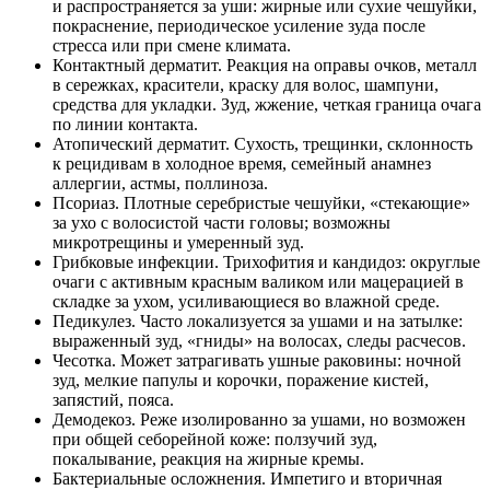
и распространяется за уши: жирные или сухие чешуйки,
покраснение, периодическое усиление зуда после
стресса или при смене климата.
Контактный дерматит. Реакция на оправы очков, металл
в сережках, красители, краску для волос, шампуни,
средства для укладки. Зуд, жжение, четкая граница очага
по линии контакта.
Атопический дерматит. Сухость, трещинки, склонность
к рецидивам в холодное время, семейный анамнез
аллергии, астмы, поллиноза.
Псориаз. Плотные серебристые чешуйки, «стекающие»
за ухо с волосистой части головы; возможны
микротрещины и умеренный зуд.
Грибковые инфекции. Трихофития и кандидоз: округлые
очаги с активным красным валиком или мацерацией в
складке за ухом, усиливающиеся во влажной среде.
Педикулез. Часто локализуется за ушами и на затылке:
выраженный зуд, «гниды» на волосах, следы расчесов.
Чесотка. Может затрагивать ушные раковины: ночной
зуд, мелкие папулы и корочки, поражение кистей,
запястий, пояса.
Демодекоз. Реже изолированно за ушами, но возможен
при общей себорейной коже: ползучий зуд,
покалывание, реакция на жирные кремы.
Бактериальные осложнения. Импетиго и вторичная