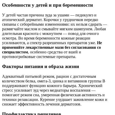
Особенности у детей и при беременности
У детей частая причина зуда за ушами — педикулез и
атопический дерматит. Корочки у грудничков нередко
связаны с себорейными изменениями: их нельзя сдирать —
размягчайте маслом и смывайте мягким шампунем. Любая
длительная краснота с мокнутием — повод для очного
осмотра. Во время беременности кожные реакции
усиливаются, а спектр разрешенных препаратов уже.
Не
применяйте лекарственные мази без согласования со
специалистом
, особенно средства от вшей и
противогрибковые системные препараты.
Факторы питания и образа жизни
Адекватный питьевой режим, рацион с достаточным
количеством белка, омега‑3, цинка и витаминов группы B
поддерживают функцию кожного барьера. Хронический
стресс усиливает зуд через медиаторы воспаления —
помогают режим сна, умеренная физическая активность и
техники релаксации. Курение ухудшает заживление кожи и
снижает эффективность лечения дерматозов.
Профилактика рецидивов