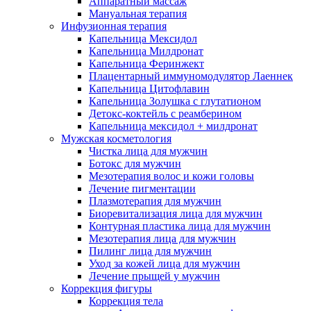
Аппаратный массаж
Мануальная терапия
Инфузионная терапия
Капельница Мексидол
Капельница Милдронат
Капельница Феринжект
Плацентарный иммуномодулятор Лаеннек
Капельница Цитофлавин
Капельница Золушка с глутатионом
Детокс-коктейль с реамберином
Капельница мексидол + милдронат
Мужская косметология
Чистка лица для мужчин
Ботокс для мужчин
Мезотерапия волос и кожи головы
Лечение пигментации
Плазмотерапия для мужчин
Биоревитализация лица для мужчин
Контурная пластика лица для мужчин
Мезотерапия лица для мужчин
Пилинг лица для мужчин
Уход за кожей лица для мужчин
Лечение прыщей у мужчин
Коррекция фигуры
Коррекция тела