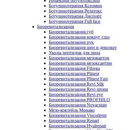
Инъекции ботулотоксина
Ботулинотерапия Ксеомин
Ботулинотерапия Релатокс
Ботулинотерапия Диспорт
Ботулинотерапия Full face
Биоревитализация
Биоревитализация губ
Биоревитализация вокруг глаз
Биоревитализация рук
Биоревитализация шеи и декольте
Уколы пептидов для лица
Биоревитализация мезовартон
Биоревитализация мезоксантин
Биоревитализация Filorga
Биоревитализация Plinest
Биоревитализация Plinest Fast
Биоревитализация Revi Silk
Биоревитализация Revi strong
Биоревитализация Revi eye
Биоревитализация PROFHILO
Биоревитализация Novacutan
Мезо-коктейль Монако
Биоревитализация Viscoderm
Биоревитализация Repart
Биоревитализация Hyalrepair