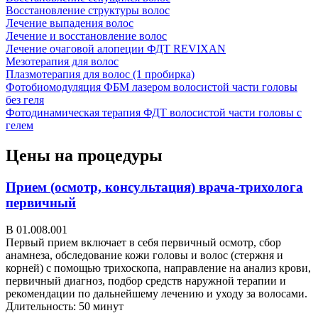
Восстановление структуры волос
Лечение выпадения волос
Лечение и восстановление волос
Лечение очаговой алопеции ФДТ REVIXAN
Мезотерапия для волос
Плазмотерапия для волос (1 пробирка)
Фотобиомодуляция ФБМ лазером волосистой части головы
без геля
Фотодинамическая терапия ФДТ волосистой части головы с
гелем
Цены на процедуры
Прием (осмотр, консультация) врача-трихолога
первичный
В 01.008.001
Первый прием включает в себя первичный осмотр, сбор
анамнеза, обследование кожи головы и волос (стержня и
корней) с помощью трихоскопа, направление на анализ крови,
первичный диагноз, подбор средств наружной терапии и
рекомендации по дальнейшему лечению и уходу за волосами.
Длительность: 50 минут