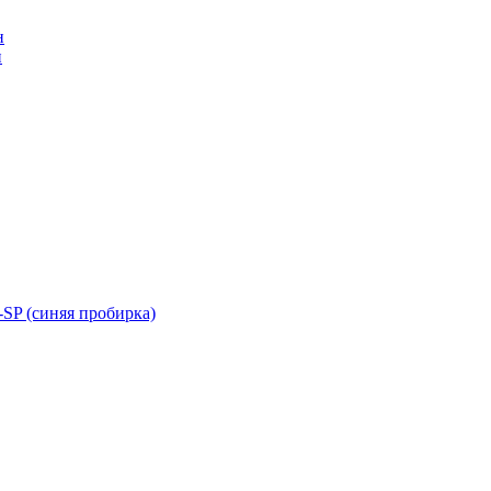
н
н
SP (синяя пробирка)