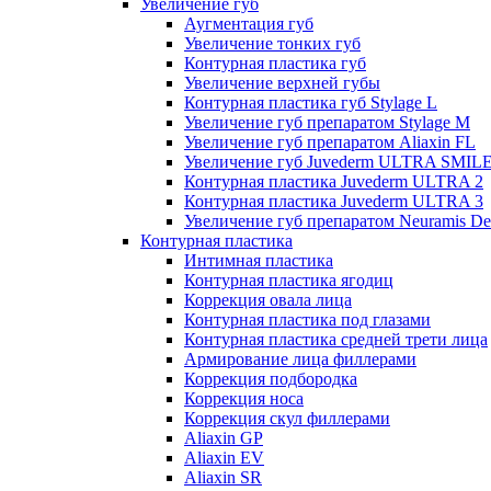
Увеличение губ
Аугментация губ
Увеличение тонких губ
Контурная пластика губ
Увеличение верхней губы
Контурная пластика губ Stylage L
Увеличение губ препаратом Stylage M
Увеличение губ препаратом Aliaxin FL
Увеличение губ Juvederm ULTRA SMIL
Контурная пластика Juvederm ULTRA 2
Контурная пластика Juvederm ULTRA 3
Увеличение губ препаратом Neuramis De
Контурная пластика
Интимная пластика
Контурная пластика ягодиц
Коррекция овала лица
Контурная пластика под глазами
Контурная пластика средней трети лица
Армирование лица филлерами
Коррекция подбородка
Коррекция носа
Коррекция скул филлерами
Aliaxin GP
Aliaxin EV
Aliaxin SR