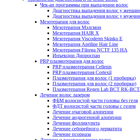
Чек-ап программы при выпадении волос
Диагностика выпадения волос у женщи
Диагностика выпадения волос у мужчи
Мезотерапия для волос
Мезотерапия Мэлсмон
Мезотерапия HAIR X
Мезотерапия Viscoderm Skinko E
Мезотерапия Apriline Hair Line
Мезотерапия Filorga NCTF 135 HA
Инъекции Дипроспан
PRP плазмотерапия для волос
PRP плазмотерапия Cellenis
PRP плазмотерапия Cortexil
Плазмотерапия для волос (1 пробирка)
Плазмотерапия для волос (2 пробирки)
Плазмотерапия Regen Lab BCT RK-BCT-
Лечение волос лазером
ФБМ волосистой части головы без геля
ФДТ волосистой части головы с гелем
Лечение очаговой алопеции
Лечение андрогенной алопеции
Лечение фолликулита
Лечение себорейного дерматита
Лечение псориаза
Лечение и восстановление волос