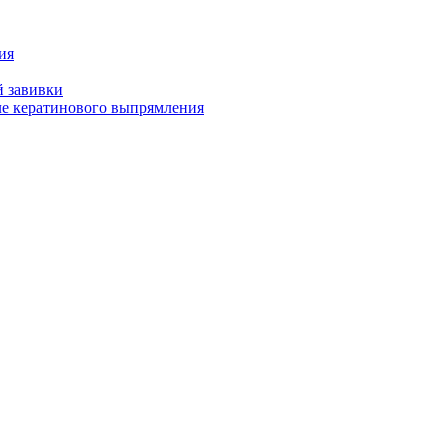
ия
й завивки
ле кератинового выпрямления