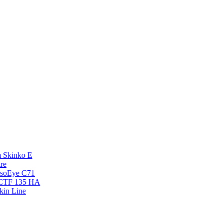
 Skinko E
re
esoEye С71
NCTF 135 HA
kin Line