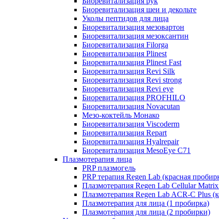
Биоревитализация рук
Биоревитализация шеи и декольте
Уколы пептидов для лица
Биоревитализация мезовартон
Биоревитализация мезоксантин
Биоревитализация Filorga
Биоревитализация Plinest
Биоревитализация Plinest Fast
Биоревитализация Revi Silk
Биоревитализация Revi strong
Биоревитализация Revi eye
Биоревитализация PROFHILO
Биоревитализация Novacutan
Мезо-коктейль Монако
Биоревитализация Viscoderm
Биоревитализация Repart
Биоревитализация Hyalrepair
Биоревитализация MesoEye C71
Плазмотерапия лица
PRP плазмогель
PRP терапия Regen Lab (красная пробир
Плазмотерапия Regen Lab Cellular Matrix
Плазмотерапия Regen Lab ACR-C Plus (к
Плазмотерапия для лица (1 пробирка)
Плазмотерапия для лица (2 пробирки)