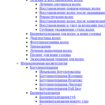
Лечение секущихся волос
Восстановление поврежденных волос
Восстановление волос после окрашиван
Реконструкция волос
Восстановление волос после химическо
Восстановление и уход за волосами пос
Глубокое увлажнение сухих волос
Биоревитализация для волос и кожи головы
Диагностика волос
Фототрихограмма волос
Трихоскопия
Лечение выпадения волос
Пилинг для кожи головы
Экзосомальная терапия для волос
Инъекционная косметология
Ботулинотерапия
Инъекции ботулотоксина
Ботулинотерапия Ксеомин
Ботулинотерапия Релатокс
Ботулинотерапия Диспорт
Ботулинотерапия Full face
Биоревитализация
Биоревитализация губ
Биоревитализация вокруг глаз