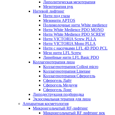
Липолитическая мезотерапия
Мезотерапия рук
Нитевой лифтинг
Нити под глаза
Мезонити APTOS
Полимолочные нити White medience
Нити White Medience PDO MONO
Нити White Medience PDO SCREW
Нити VICTORIA Screw PLLA
Нити VICTORIA Mono PLLA
Нити с насечками LFL 4D PDO PCL
Мезо нити LFL Screw
Линейные нити LFL Basic PDO
Коллагенотерапия лица
Коллагенотерапия Collost micro
Коллагенотерапия Linerase
Коллагенотерапия Сферогель
Сферогель Лайт
Сферогель Медиум
Сферогель Лонг
Липодеструкция подбородка
Экзосомальная терапия для лица
Аппаратная косметология
Микроигольчатый RF-лифтинг
Микроигольчатый RF лифтинг век