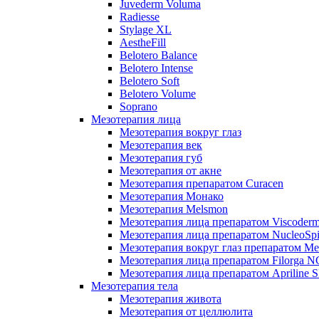
Juvederm Voluma
Radiesse
Stylage XL
AestheFill
Belotero Balance
Belotero Intense
Belotero Soft
Belotero Volume
Soprano
Мезотерапия лица
Мезотерапия вокруг глаз
Мезотерапия век
Мезотерапия губ
Мезотерапия от акне
Мезотерапия препаратом Curacen
Мезотерапия Монако
Мезотерапия Melsmon
Мезотерапия лица препаратом Viscoderm
Мезотерапия лица препаратом NucleoSpi
Мезотерапия вокруг глаз препаратом M
Мезотерапия лица препаратом Filorga 
Мезотерапия лица препаратом Apriline S
Мезотерапия тела
Мезотерапия живота
Мезотерапия от целлюлита