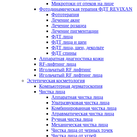
Микротоки от отеков на лице
Фотодинамическая терапия ФДТ REVIXAN
Фототерапия
Лечение акне
Лечение розацеа
Лечение пигментации
ФДТ лица
ФДТ лица и шеи
ФДТ лица, шеи, декольте
ФДТ спины
Аппаратная диагностика кожи
RF-лифтинг лица
Игольчатый RF лифтинг
Игольчатый RF лифтинг лица
Эстетическая косметология
Компьютерная дерматоскопия
Чистка лица
Аппаратная чистка лица
Ультразвуковая чистка лица
Комбинированная чистка лица
Атравматическая чистка лица
Ручная чистка лица
Механическая чистка лица
Чистка лица от черных точек
Чистка лица от угрей