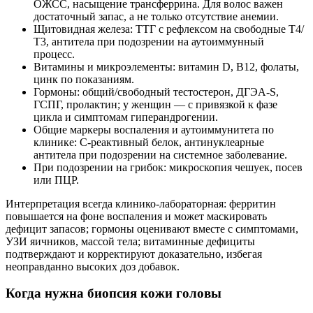
ОЖСС, насыщение трансферрина. Для волос важен
достаточный запас, а не только отсутствие анемии.
Щитовидная железа: ТТГ с рефлексом на свободные Т4/
Т3, антитела при подозрении на аутоиммунный
процесс.
Витамины и микроэлементы: витамин D, В12, фолаты,
цинк по показаниям.
Гормоны: общий/свободный тестостерон, ДГЭА-S,
ГСПГ, пролактин; у женщин — с привязкой к фазе
цикла и симптомам гиперандрогении.
Общие маркеры воспаления и аутоиммунитета по
клинике: С-реактивный белок, антинуклеарные
антитела при подозрении на системное заболевание.
При подозрении на грибок: микроскопия чешуек, посев
или ПЦР.
Интерпретация всегда клинико-лабораторная: ферритин
повышается на фоне воспаления и может маскировать
дефицит запасов; гормоны оценивают вместе с симптомами,
УЗИ яичников, массой тела; витаминные дефициты
подтверждают и корректируют доказательно, избегая
неоправданно высоких доз добавок.
Когда нужна биопсия кожи головы