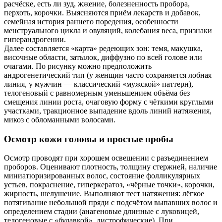
расчёске, есть ли зуд, жжение, болезненность пробора,
перхоть, корочки. Выясняются приём лекарств и добавок,
семейная история раннего поредения, особенности
менструального цикла и овуляций, колебания веса, признаки
гиперандрогении.
Далее составляется «карта» редеющих зон: темя, макушка,
височные области, затылок, диффузно по всей голове или
очагами. По рисунку можно предположить
андрогенетический тип (у женщин часто сохраняется лобная
линия, у мужчин — классический «мужской» паттерн),
телогеновый с равномерным уменьшением объёма без
смещения линии роста, очаговую форму с чёткими круглыми
участками, тракционное выпадение вдоль линий натяжения,
микоз с обломанными волосами.
Осмотр кожи головы и простые пробы
Осмотр проводят при хорошем освещении с разъединением
проборов. Оценивают плотность, толщину стержней, наличие
миниатюризированных волос, состояние фолликулярных
устьев, покраснение, гиперкератоз, «чёрные точки», корочки,
жирность, шелушение. Выполняют тест натяжения: лёгкое
потягивание небольшой пряди с подсчётом выпавших волос и
определением стадии (анагеновые длинные с луковицей,
телогеновые с «булавкой», дистрофические). При