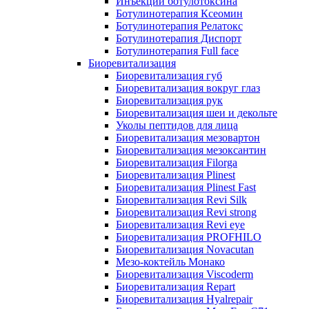
Инъекции ботулотоксина
Ботулинотерапия Ксеомин
Ботулинотерапия Релатокс
Ботулинотерапия Диспорт
Ботулинотерапия Full face
Биоревитализация
Биоревитализация губ
Биоревитализация вокруг глаз
Биоревитализация рук
Биоревитализация шеи и декольте
Уколы пептидов для лица
Биоревитализация мезовартон
Биоревитализация мезоксантин
Биоревитализация Filorga
Биоревитализация Plinest
Биоревитализация Plinest Fast
Биоревитализация Revi Silk
Биоревитализация Revi strong
Биоревитализация Revi eye
Биоревитализация PROFHILO
Биоревитализация Novacutan
Мезо-коктейль Монако
Биоревитализация Viscoderm
Биоревитализация Repart
Биоревитализация Hyalrepair