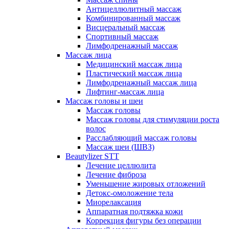
Антицеллюлитный массаж
Комбинированный массаж
Висцеральный массаж
Спортивный массаж
Лимфодренажный массаж
Массаж лица
Медицинский массаж лица
Пластический массаж лица
Лимфодренажный массаж лица
Лифтинг-массаж лица
Массаж головы и шеи
Массаж головы
Массаж головы для стимуляции роста
волос
Расслабляющий массаж головы
Массаж шеи (ШВЗ)
Beautylizer STT
Лечение целлюлита
Лечение фиброза
Уменьшение жировых отложений
Детокс-омоложение тела
Миорелаксация
Аппаратная подтяжка кожи
Коррекция фигуры без операции