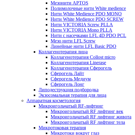
Мезонити APTOS
Полимолочные нити White medience
Нити White Medience PDO MONO
Нити White Medience PDO SCREW
Нити VICTORIA Screw PLLA
Нити VICTORIA Mono PLLA
Нити с насечками LFL 4D PDO PCL
Мезо нити LFL Screw
Линейные нити LFL Basic PDO
Коллагенотерапия лица
Коллагенотерапия Collost micro
Коллагенотерапия Linerase
Коллагенотерапия Сферогель
Сферогель Лайт
Сферогель Медиум
Сферогель Лонг
Липодеструкция подбородка
Экзосомальная терапия для лица
Аппаратная косметология
Микроигольчатый RF-лифтинг
Микроигольчатый RF лифтинг век
Микроигольчатый RF лифтинг живота
Микроигольчатый RF лифтинг тела
Микротоковая терапия
Микротоки вокруг глаз