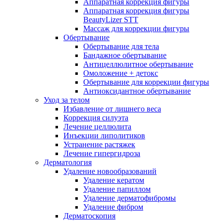
Аппаратная коррекция фигуры
Аппаратная коррекция фигуры
BeautyLizer STT
Массаж для коррекции фигуры
Обертывание
Обертывание для тела
Бандажное обертывание
Антицеллюлитное обертывание
Омоложение + детокс
Обертывание для коррекции фигуры
Антиоксидантное обертывание
Уход за телом
Избавление от лишнего веса
Коррекция силуэта
Лечение целлюлита
Инъекции липолитиков
Устранение растяжек
Лечение гипергидроза
Дерматология
Удаление новообразований
Удаление кератом
Удаление папиллом
Удаление дерматофибромы
Удаление фибром
Дерматоскопия