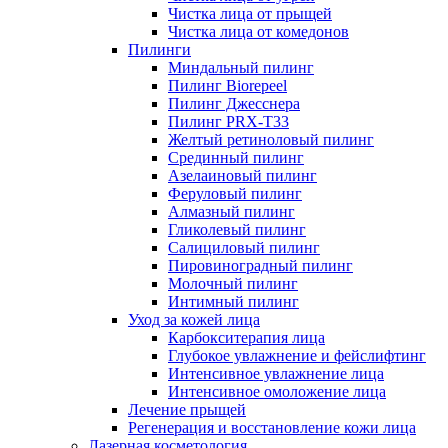
Чистка лица от прыщей
Чистка лица от комедонов
Пилинги
Миндальный пилинг
Пилинг Biorepeel
Пилинг Джесснера
Пилинг PRX-T33
Желтый ретиноловый пилинг
Срединный пилинг
Азелаиновый пилинг
Феруловый пилинг
Алмазный пилинг
Гликолевый пилинг
Салициловый пилинг
Пировиноградный пилинг
Молочный пилинг
Интимный пилинг
Уход за кожей лица
Карбокситерапия лица
Глубокое увлажнение и фейслифтинг
Интенсивное увлажнение лица
Интенсивное омоложение лица
Лечение прыщей
Регенерация и восстановление кожи лица
Лазерная косметология