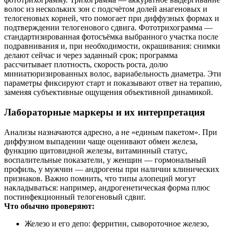
волос из нескольких зон с подсчётом долей анагеновых и
телогеновых корней, что помогает при диффузных формах и
подтверждении телогенового сдвига. Фототрихограмма —
стандартизированная фотосъёмка выбранного участка после
подравнивания и, при необходимости, окрашивания: снимки
делают сейчас и через заданный срок; программа
рассчитывает плотность, скорость роста, долю
миниатюризированных волос, вариабельность диаметра. Эти
параметры фиксируют старт и показывают ответ на терапию,
заменяя субъективные ощущения объективной динамикой.
Лабораторные маркеры и их интерпретация
Анализы назначаются адресно, а не «единым пакетом». При
диффузном выпадении чаще оценивают обмен железа,
функцию щитовидной железы, витаминный статус,
воспалительные показатели, у женщин — гормональный
профиль, у мужчин — андрогены при наличии клинических
признаков. Важно помнить, что типы алопеций могут
накладываться: например, андрогенетическая форма плюс
постинфекционный телогеновый сдвиг.
Что обычно проверяют:
Железо и его депо: ферритин, сывороточное железо,