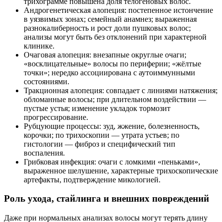
трихограмме повышена доля телогеновых волос.
Андрогенетическая алопеция: постепенное истончение
в уязвимых зонах; семейный анамнез; выраженная
разнокалиберность и рост доли пушковых волос;
анализы могут быть без отклонений при характерной
клинике.
Очаговая алопеция: внезапные округлые очаги;
«восклицательные» волосы по периферии; «жёлтые
точки»; нередко ассоциирована с аутоиммунными
состояниями.
Тракционная алопеция: совпадает с линиями натяжения;
обломанные волосы; при длительном воздействии —
пустые устья; изменение укладок тормозит
прогрессирование.
Рубцующие процессы: зуд, жжение, болезненность,
корочки; по трихоскопии — утрата устьев; по
гистологии — фиброз и специфический тип
воспаления.
Грибковая инфекция: очаги с ломкими «пеньками»,
выраженное шелушение, характерные трихоскопические
артефакты, подтверждение микологией.
Роль ухода, стайлинга и внешних повреждений
Даже при нормальных анализах волосы могут терять длину