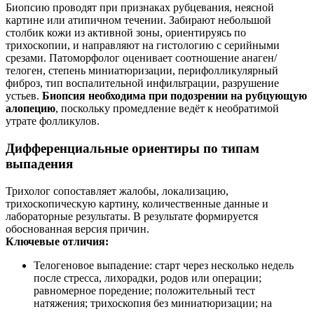
Биопсию проводят при признаках рубцевания, неясной
картине или атипичном течении. Забирают небольшой
столбик кожи из активной зоны, ориентируясь по
трихоскопии, и направляют на гистологию с серийными
срезами. Патоморфолог оценивает соотношение анаген/
телоген, степень миниатюризации, перифолликулярный
фиброз, тип воспалительной инфильтрации, разрушение
устьев.
Биопсия необходима при подозрении на рубцующую
алопецию
, поскольку промедление ведёт к необратимой
утрате фолликулов.
Дифференциальные ориентиры по типам
выпадения
Трихолог сопоставляет жалобы, локализацию,
трихоскопическую картину, количественные данные и
лабораторные результаты. В результате формируется
обоснованная версия причин.
Ключевые отличия:
Телогеновое выпадение: старт через несколько недель
после стресса, лихорадки, родов или операции;
равномерное поредение; положительный тест
натяжения; трихоскопия без миниатюризации; на