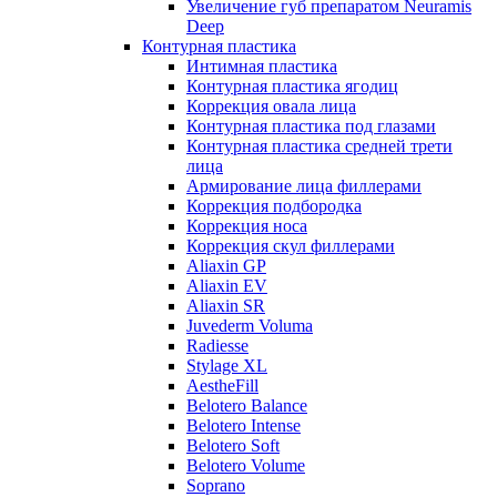
Увеличение губ препаратом Neuramis
Deep
Контурная пластика
Интимная пластика
Контурная пластика ягодиц
Коррекция овала лица
Контурная пластика под глазами
Контурная пластика средней трети
лица
Армирование лица филлерами
Коррекция подбородка
Коррекция носа
Коррекция скул филлерами
Aliaxin GP
Aliaxin EV
Aliaxin SR
Juvederm Voluma
Radiesse
Stylage XL
AestheFill
Belotero Balance
Belotero Intense
Belotero Soft
Belotero Volume
Soprano