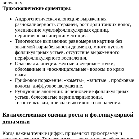
волчанку.
Трихоскопические ориентиры:
Андрогенетическая алопеция: выраженная
разнокалиберность стержней, рост доли тонких волос,
уменьшение мультифолликулярных единиц,
перипилярная гиперпигментация.
Телогеновое выпадение: равномерная картина без
значимой вариабельности диаметра, много пустых
фолликулярных устьев, отсутствие выраженного
перифолликулярного воспаления.
Очаговая алопеция: жёлтые и «чёрные» точки,
обломанные и «восклицательные» волосы по краю
очага.
Грибковое поражение: «кометы», «запятые», пробковые
волосы, диффузное шелушение.
Рубцующие алопеции: исчезновение фолликулярных
устьев, белесоватые перипилярные зоны,
телангиэктазии, признаки активного воспаления.
Количественная оценка роста и фолликулярной
динамики
Когда важны точные цифры, применяют трихограмму и
фототрихограмму. Трихограмма — аккуратное выдёргивание