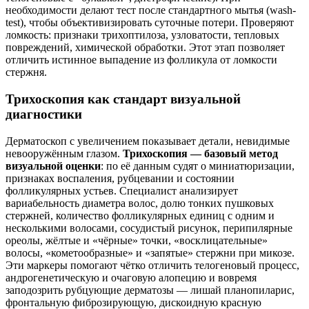
необходимости делают тест после стандартного мытья (wash-
test), чтобы объективизировать суточные потери. Проверяют
ломкость: признаки трихоптилоза, узловатости, тепловых
повреждений, химической обработки. Этот этап позволяет
отличить истинное выпадение из фолликула от ломкости
стержня.
Трихоскопия как стандарт визуальной
диагностики
Дерматоскоп с увеличением показывает детали, невидимые
невооружённым глазом.
Трихоскопия — базовый метод
визуальной оценки
: по её данным судят о миниатюризации,
признаках воспаления, рубцевании и состоянии
фолликулярных устьев. Специалист анализирует
вариабельность диаметра волос, долю тонких пушковых
стержней, количество фолликулярных единиц с одним и
несколькими волосами, сосудистый рисунок, перипилярные
ореолы, жёлтые и «чёрные» точки, «восклицательные»
волосы, «кометообразные» и «запятые» стержни при микозе.
Эти маркеры помогают чётко отличить телогеновый процесс,
андрогенетическую и очаговую алопецию и вовремя
заподозрить рубцующие дерматозы — лишай планопиларис,
фронтальную фиброзирующую, дискоидную красную