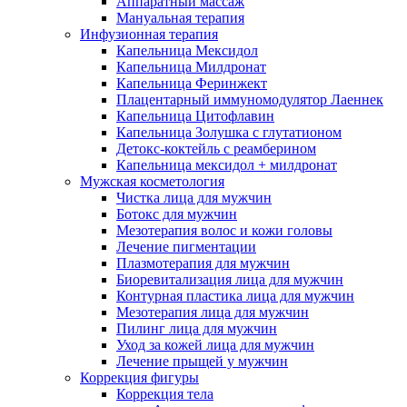
Аппаратный массаж
Мануальная терапия
Инфузионная терапия
Капельница Мексидол
Капельница Милдронат
Капельница Феринжект
Плацентарный иммуномодулятор Лаеннек
Капельница Цитофлавин
Капельница Золушка с глутатионом
Детокс-коктейль с реамберином
Капельница мексидол + милдронат
Мужская косметология
Чистка лица для мужчин
Ботокс для мужчин
Мезотерапия волос и кожи головы
Лечение пигментации
Плазмотерапия для мужчин
Биоревитализация лица для мужчин
Контурная пластика лица для мужчин
Мезотерапия лица для мужчин
Пилинг лица для мужчин
Уход за кожей лица для мужчин
Лечение прыщей у мужчин
Коррекция фигуры
Коррекция тела