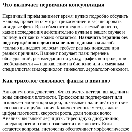
Что включает первичная консультация
Первичный приём занимает время: нужно подробно обсудить
жалобы, провести осмотр с трихоскопией и зафиксировать
исходные фото. Врач объяснит предполагаемый диагноз,
какие исследования действительно нужны в вашем случае и
почему, а от каких можно отказаться.
Назначать терапию без
подтверждённого диагноза нельзя
: одинаковая жалоба
«сильно выпадают волосы» требует разных подходов при
разных причинах. Пациент получает план: перечень
обследований, рекомендации по уходу, график контроля, при
необходимости — направление на биопсию или к смежным
специалистам (эндокринолог, гинеколог, дерматолог-онколог).
Как трихолог связывает факты в диагноз
Алгоритм последователен. Фиксируется паттерн выпадения и
зоны снижения плотности. Трихоскопия подтверждает или
исключает миниатюризацию, показывает наличие/отсутствие
воспаления и рубцевания. Количественные методы дают
цифры плотности, скорости роста, доли тонких волос.
Анализы выявляют дефициты, тиреоидную дисфункцию,
гиперандрогению или позволяют их исключить. Если
остаются вопросы, гистология обеспечивает морфологическое