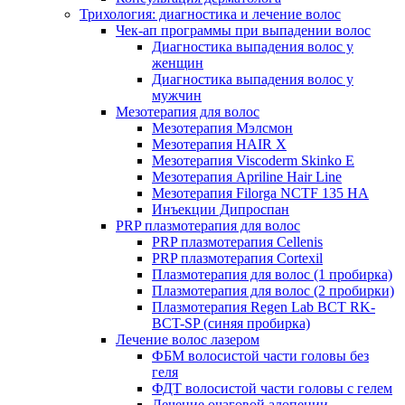
Трихология: диагностика и лечение волос
Чек-ап программы при выпадении волос
Диагностика выпадения волос у
женщин
Диагностика выпадения волос у
мужчин
Мезотерапия для волос
Мезотерапия Мэлсмон
Мезотерапия HAIR X
Мезотерапия Viscoderm Skinko E
Мезотерапия Apriline Hair Line
Мезотерапия Filorga NCTF 135 HA
Инъекции Дипроспан
PRP плазмотерапия для волос
PRP плазмотерапия Cellenis
PRP плазмотерапия Cortexil
Плазмотерапия для волос (1 пробирка)
Плазмотерапия для волос (2 пробирки)
Плазмотерапия Regen Lab BCT RK-
BCT-SP (синяя пробирка)
Лечение волос лазером
ФБМ волосистой части головы без
геля
ФДТ волосистой части головы с гелем
Лечение очаговой алопеции