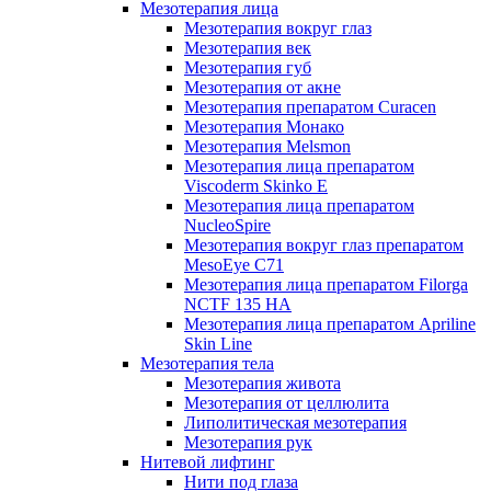
Мезотерапия лица
Мезотерапия вокруг глаз
Мезотерапия век
Мезотерапия губ
Мезотерапия от акне
Мезотерапия препаратом Curacen
Мезотерапия Монако
Мезотерапия Melsmon
Мезотерапия лица препаратом
Viscoderm Skinko E
Мезотерапия лица препаратом
NucleoSpire
Мезотерапия вокруг глаз препаратом
MesoEye С71
Мезотерапия лица препаратом Filorga
NCTF 135 HA
Мезотерапия лица препаратом Apriline
Skin Line
Мезотерапия тела
Мезотерапия живота
Мезотерапия от целлюлита
Липолитическая мезотерапия
Мезотерапия рук
Нитевой лифтинг
Нити под глаза