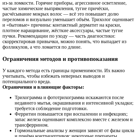
из‑за ломкости. Горячие приборы, агрессивное осветление,
частые химические выпрямления, тугие причёски,
расчёсывание мокрых волос — всё это повышает долю
переломов и визуально уменьшает объём. Трихолог оценивает
и «бытовые» причины: контактный дерматит на краски,
плотное наращивание, жёсткие аксессуары, частые тугие
пучки. Рекомендации по уходу — часть диагностики:
скорректировав привычки, можно понять, что выпадает из
фолликулов, а что ломается по длине.
Ограничения методов и противопоказания
У каждого метода есть границы применимости. Их важно
учитывать, чтобы избежать неверных выводов и
потенциального вреда.
Ограничения и влияющие факторы:
Трихограмма и фототрихограмма искажаются после
недавнего мытья, окрашивания и интенсивной укладки;
требуется соблюдение подготовки.
Ферритин повышается при воспалении и инфекциях;
запас железа оценивают комплексно вместе с железом и
трансферрином.
Гормональные анализы у женщин зависят от фазы цикла
и приёма контрацептивов; некоторые препараты