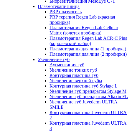
Биоревитализация MesoEye C71
Плазмотерапия лица
PRP плазмогель
PRP терапия Regen Lab (красная
пробирка)
Плазмотерапия Regen Lab Cellular
Matrix (золотая пробирка)
Плазмотерапия Regen Lab ACR-C Plus
(королевский набор)
Плазмотерапия для лица (1 пробирка)
Плазмотерапия для лица (2 пробирки)
Увеличение губ
Аугментация губ
Увеличение тонких губ
Контурная пластика губ
Увеличение верхней губы
Контурная пластика губ Stylage L
Увеличение губ препаратом Stylage M
Увеличение губ препаратом Aliaxin FL
Увеличение губ Juvederm ULTRA
SMILE
Контурная пластика Juvederm ULTRA
2
Контурная пластика Juvederm ULTRA
3