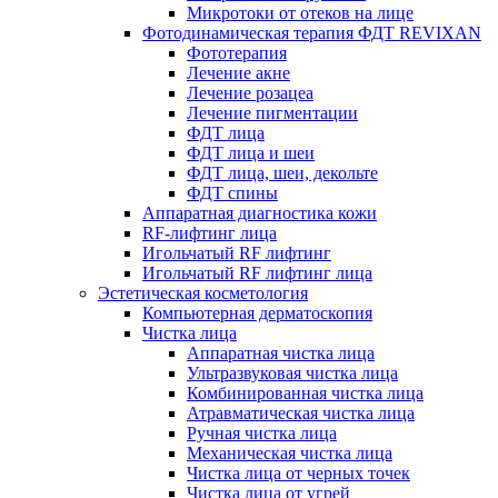
Микротоки от отеков на лице
Фотодинамическая терапия ФДТ REVIXAN
Фототерапия
Лечение акне
Лечение розацеа
Лечение пигментации
ФДТ лица
ФДТ лица и шеи
ФДТ лица, шеи, декольте
ФДТ спины
Аппаратная диагностика кожи
RF-лифтинг лица
Игольчатый RF лифтинг
Игольчатый RF лифтинг лица
Эстетическая косметология
Компьютерная дерматоскопия
Чистка лица
Аппаратная чистка лица
Ультразвуковая чистка лица
Комбинированная чистка лица
Атравматическая чистка лица
Ручная чистка лица
Механическая чистка лица
Чистка лица от черных точек
Чистка лица от угрей