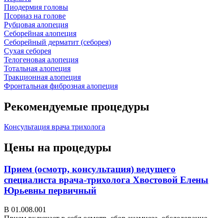
Пиодермия головы
Псориаз на голове
Рубцовая алопеция
Себорейная алопеция
Себорейный дерматит (себорея)
Сухая себорея
Телогеновая алопеция
Тотальная алопеция
Тракционная алопеция
Фронтальная фиброзная алопеция
Рекомендуемые процедуры
Консультация врача трихолога
Цены на процедуры
Прием (осмотр, консультация) ведущего
специалиста врача-трихолога Хвостовой Елены
Юрьевны первичный
В 01.008.001