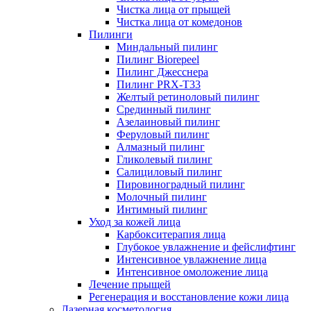
Чистка лица от прыщей
Чистка лица от комедонов
Пилинги
Миндальный пилинг
Пилинг Biorepeel
Пилинг Джесснера
Пилинг PRX-T33
Желтый ретиноловый пилинг
Срединный пилинг
Азелаиновый пилинг
Феруловый пилинг
Алмазный пилинг
Гликолевый пилинг
Салициловый пилинг
Пировиноградный пилинг
Молочный пилинг
Интимный пилинг
Уход за кожей лица
Карбокситерапия лица
Глубокое увлажнение и фейслифтинг
Интенсивное увлажнение лица
Интенсивное омоложение лица
Лечение прыщей
Регенерация и восстановление кожи лица
Лазерная косметология