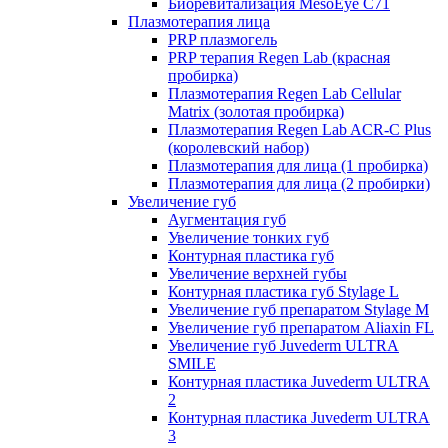
Биоревитализация MesoEye C71
Плазмотерапия лица
PRP плазмогель
PRP терапия Regen Lab (красная
пробирка)
Плазмотерапия Regen Lab Cellular
Matrix (золотая пробирка)
Плазмотерапия Regen Lab ACR-C Plus
(королевский набор)
Плазмотерапия для лица (1 пробирка)
Плазмотерапия для лица (2 пробирки)
Увеличение губ
Аугментация губ
Увеличение тонких губ
Контурная пластика губ
Увеличение верхней губы
Контурная пластика губ Stylage L
Увеличение губ препаратом Stylage M
Увеличение губ препаратом Aliaxin FL
Увеличение губ Juvederm ULTRA
SMILE
Контурная пластика Juvederm ULTRA
2
Контурная пластика Juvederm ULTRA
3