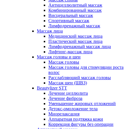
Антицеллюлитный массаж
Комбинированный массаж
Висцеральный массаж
Спортивный массаж
Лимфодренажный массаж
Массаж лица
Медицинский массаж лица
Пластический массаж лица
Лимфодренажный массаж лица
Лифтинг-массаж лица
Массаж головы и шеи
Массаж головы
Массаж головы для стимуляции роста
волос
Расслабляющий массаж головы
Массаж шеи (ШВЗ)
Beautylizer STT
Лечение целлюлита
Лечение фиброза
Уменьшение жировых отложений
Детокс-омоложение тела
Миорелаксация
Аппаратная подтяжка кожи
Коррекция фигуры без операции