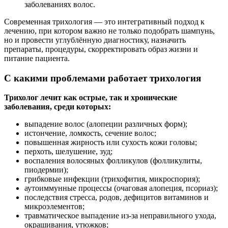
заболеваниях волос.
Современная трихология — это интегративный подход к
лечению, при котором важно не только подобрать шампунь,
но и провести углублённую диагностику, назначить
препараты, процедуры, скорректировать образ жизни и
питание пациента.
С какими проблемами работает трихология
Трихолог лечит как острые, так и хронические
заболевания, среди которых:
выпадение волос (алопеции различных форм);
истончение, ломкость, сечение волос;
повышенная жирность или сухость кожи головы;
перхоть, шелушение, зуд;
воспаления волосяных фолликулов (фолликулиты,
пиодермии);
грибковые инфекции (трихофития, микроспория);
аутоиммунные процессы (очаговая алопеция, псориаз);
последствия стресса, родов, дефицитов витаминов и
микроэлементов;
травматическое выпадение из-за неправильного ухода,
окрашивания, утюжков;