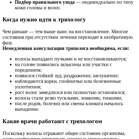
Подбор правильного ухода
— индивидуально по типу
кожи головы и волос.
Когда нужно идти к трихологу
Чем раньше — тем выше шанс на восстановление. Многие
состояния при отсутствии лечения переходят в необратимую
фазу.
Немедленная консультация трихолога необходима, если:
волосы выпадают пучками и не восстанавливаются;
на голове появились залысины или участки с
поредением;
появился стойкий зуд, раздражение, шелушение;
наблюдаются корки, гнойнички или болезненные
уплотнения;
рост волос замедлился или полностью остановился;
волосы стали резко тусклыми, ломкими, тонкими;
после родов, болезни или смены климата началось
выпадение.
Какие врачи работают с трихологом
Поскольку волосы отражают общее состояние организма,
часто необходимо привлекать смежных специалистов: