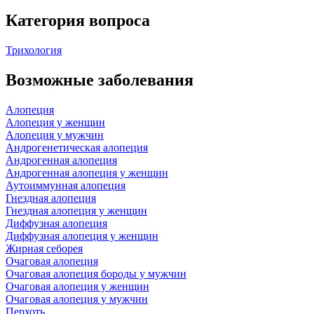
Категория вопроса
Трихология
Возможные заболевания
Алопеция
Алопеция у женщин
Алопеция у мужчин
Андрогенетическая алопеция
Андрогенная алопеция
Андрогенная алопеция у женщин
Аутоиммунная алопеция
Гнездная алопеция
Гнездная алопеция у женщин
Диффузная алопеция
Диффузная алопеция у женщин
Жирная себорея
Очаговая алопеция
Очаговая алопеция бороды у мужчин
Очаговая алопеция у женщин
Очаговая алопеция у мужчин
Перхоть