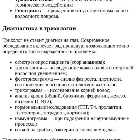
термического воздействия;
Гипотрихоз
— врождённое отсутствие нормального
волосяного покрова.
Диагностика в трихологии
Трихолог не ставит диагноз на глаз. Современное
обследование включает ряд процедур, позволяющих точно
определить тип и выраженность проблемы:
осмотр и опрос пациента (сбор анамнеза);
трихоскопия — исследование кожи головы и стержней
волос под увеличением;
фототрихограмма — анализ фаз роста, плотности,
соотношения анагеновых и телогеновых волос;
трихограмма — исследование корней волос;
анализ крови (общий, биохимия, ферритин, железо,
витамин D, В12);
гормональные исследования (ТТГ, Т4, пролактин,
тестостерон, эстрадиол, кортизол);
иммунограмма — при подозрении на аутоиммунные
процессы;
соскоб на грибки, бактерии и клеща демодекса.