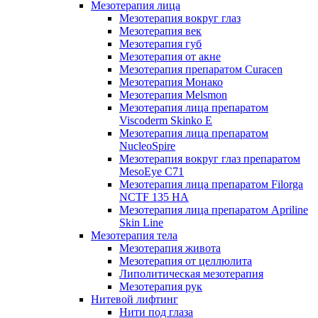
Мезотерапия лица
Мезотерапия вокруг глаз
Мезотерапия век
Мезотерапия губ
Мезотерапия от акне
Мезотерапия препаратом Curacen
Мезотерапия Монако
Мезотерапия Melsmon
Мезотерапия лица препаратом
Viscoderm Skinko E
Мезотерапия лица препаратом
NucleoSpire
Мезотерапия вокруг глаз препаратом
MesoEye С71
Мезотерапия лица препаратом Filorga
NCTF 135 HA
Мезотерапия лица препаратом Apriline
Skin Line
Мезотерапия тела
Мезотерапия живота
Мезотерапия от целлюлита
Липолитическая мезотерапия
Мезотерапия рук
Нитевой лифтинг
Нити под глаза