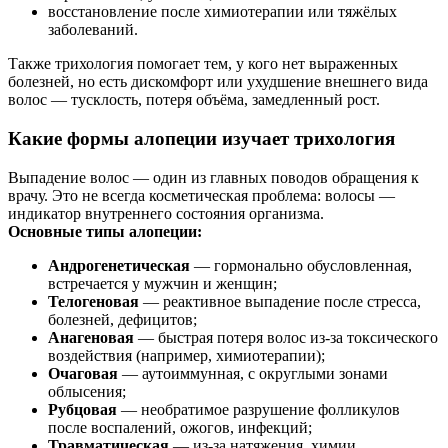
восстановление после химиотерапии или тяжёлых
заболеваний.
Также трихология помогает тем, у кого нет выраженных
болезней, но есть дискомфорт или ухудшение внешнего вида
волос — тусклость, потеря объёма, замедленный рост.
Какие формы алопеции изучает трихология
Выпадение волос — один из главных поводов обращения к
врачу. Это не всегда косметическая проблема: волосы —
индикатор внутреннего состояния организма.
Основные типы алопеции:
Андрогенетическая
— гормонально обусловленная,
встречается у мужчин и женщин;
Телогеновая
— реактивное выпадение после стресса,
болезней, дефицитов;
Анагеновая
— быстрая потеря волос из-за токсического
воздействия (например, химиотерапии);
Очаговая
— аутоиммунная, с округлыми зонами
облысения;
Рубцовая
— необратимое разрушение фолликулов
после воспалений, ожогов, инфекций;
Травматическая
— из-за натяжения, химии,