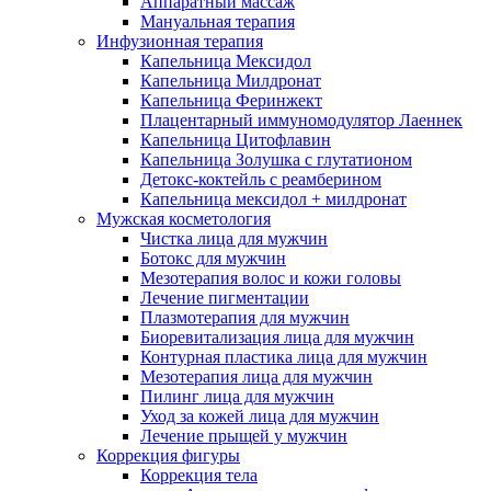
Аппаратный массаж
Мануальная терапия
Инфузионная терапия
Капельница Мексидол
Капельница Милдронат
Капельница Феринжект
Плацентарный иммуномодулятор Лаеннек
Капельница Цитофлавин
Капельница Золушка с глутатионом
Детокс-коктейль с реамберином
Капельница мексидол + милдронат
Мужская косметология
Чистка лица для мужчин
Ботокс для мужчин
Мезотерапия волос и кожи головы
Лечение пигментации
Плазмотерапия для мужчин
Биоревитализация лица для мужчин
Контурная пластика лица для мужчин
Мезотерапия лица для мужчин
Пилинг лица для мужчин
Уход за кожей лица для мужчин
Лечение прыщей у мужчин
Коррекция фигуры
Коррекция тела