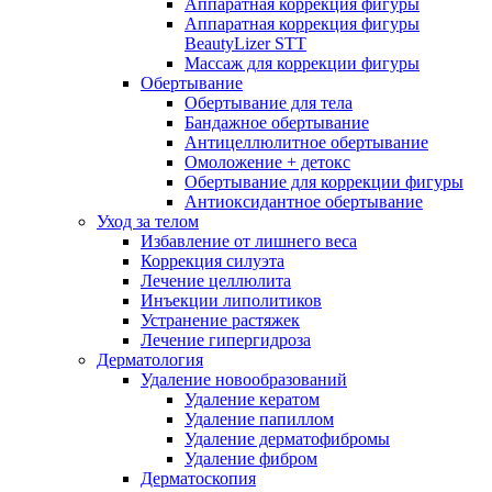
Аппаратная коррекция фигуры
Аппаратная коррекция фигуры
BeautyLizer STT
Массаж для коррекции фигуры
Обертывание
Обертывание для тела
Бандажное обертывание
Антицеллюлитное обертывание
Омоложение + детокс
Обертывание для коррекции фигуры
Антиоксидантное обертывание
Уход за телом
Избавление от лишнего веса
Коррекция силуэта
Лечение целлюлита
Инъекции липолитиков
Устранение растяжек
Лечение гипергидроза
Дерматология
Удаление новообразований
Удаление кератом
Удаление папиллом
Удаление дерматофибромы
Удаление фибром
Дерматоскопия