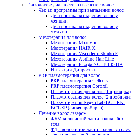
Трихология: диагностика и лечение волос
Чек-ап программы при выпадении волос
Диагностика выпадения волос у
женщин
Диагностика выпадения волос у
мужчин
Мезотерапия для волос
Мезотерапия Мэлсмон
Мезотерапия HAIR X
Мезотерапия Viscoderm Skinko E
Мезотерапия Apriline Hair Line
Мезотерапия Filorga NCTF 135 HA
Инъекции Дипроспан
PRP плазмотерапия для волос
PRP плазмотерапия Cellenis
PRP плазмотерапия Cortexil
Плазмотерапия для волос (1 пробирка)
Плазмотерапия для волос (2 пробирки)
Плазмотерапия Regen Lab BCT RK-
BCT-SP (синяя пробирка)
Лечение волос лазером
ФБМ волосистой части головы без
геля
ФДТ волосистой части головы с гелем
Лечение очаговой алопеции