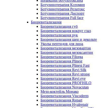
Инъекции ботулотоксина
Ботулинотерапия Ксеомин
Ботулинотерапия Релатокс
Ботулинотерапия Диспорт
Ботулинотерапия Full face
Биоревитализация
Биоревитализация губ
Биоревитализация вокруг глаз
Биоревитализация рук
Биоревитализация шеи и декольте
Уколы пептидов для лица
Биоревитализация мезовартон
Биоревитализация мезоксантин
Биоревитализация Filorga
Биоревитализация Plinest
Биоревитализация Plinest Fast
Биоревитализация Revi Silk
Биоревитализация Revi strong
Биоревитализация Revi eye
Биоревитализация PROFHILO
Биоревитализация Novacutan
Мезо-коктейль Монако
Биоревитализация Viscoderm
Биоревитализация Repart
Биоревитализация Hyalrepair