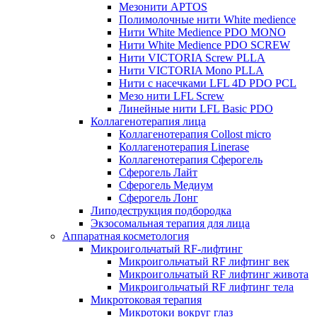
Мезонити APTOS
Полимолочные нити White medience
Нити White Medience PDO MONO
Нити White Medience PDO SCREW
Нити VICTORIA Screw PLLA
Нити VICTORIA Mono PLLA
Нити с насечками LFL 4D PDO PCL
Мезо нити LFL Screw
Линейные нити LFL Basic PDO
Коллагенотерапия лица
Коллагенотерапия Collost micro
Коллагенотерапия Linerase
Коллагенотерапия Сферогель
Сферогель Лайт
Сферогель Медиум
Сферогель Лонг
Липодеструкция подбородка
Экзосомальная терапия для лица
Аппаратная косметология
Микроигольчатый RF-лифтинг
Микроигольчатый RF лифтинг век
Микроигольчатый RF лифтинг живота
Микроигольчатый RF лифтинг тела
Микротоковая терапия
Микротоки вокруг глаз