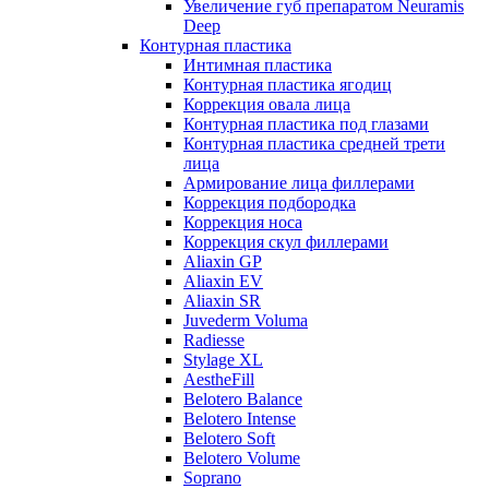
Увеличение губ препаратом Neuramis
Deep
Контурная пластика
Интимная пластика
Контурная пластика ягодиц
Коррекция овала лица
Контурная пластика под глазами
Контурная пластика средней трети
лица
Армирование лица филлерами
Коррекция подбородка
Коррекция носа
Коррекция скул филлерами
Aliaxin GP
Aliaxin EV
Aliaxin SR
Juvederm Voluma
Radiesse
Stylage XL
AestheFill
Belotero Balance
Belotero Intense
Belotero Soft
Belotero Volume
Soprano