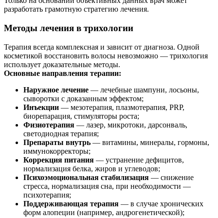
Только на основании объективных данных врач может
разработать грамотную стратегию лечения.
Методы лечения в трихологии
Терапия всегда комплексная и зависит от диагноза. Одной
косметикой восстановить волосы невозможно — трихология
использует доказательные методы.
Основные направления терапии:
Наружное лечение
— лечебные шампуни, лосьоны,
сыворотки с доказанным эффектом;
Инъекции
— мезотерапия, плазмотерапия, PRP,
биорепарация, стимуляторы роста;
Физиотерапия
— лазер, микротоки, дарсонваль,
светодиодная терапия;
Препараты внутрь
— витамины, минералы, гормоны,
иммунокорректоры;
Коррекция питания
— устранение дефицитов,
нормализация белка, жиров и углеводов;
Психоэмоциональная стабилизация
— снижение
стресса, нормализация сна, при необходимости —
психотерапия;
Поддерживающая терапия
— в случае хронических
форм алопеции (например, андрогенетической);