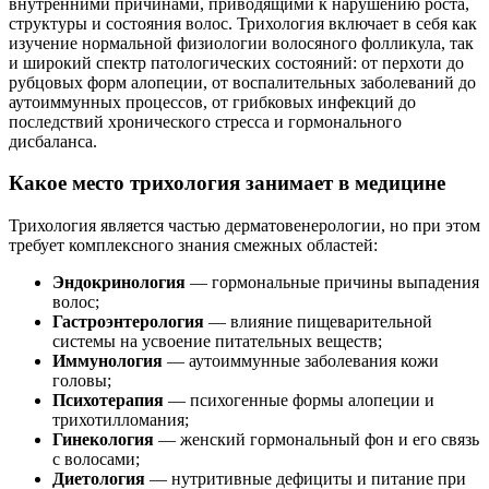
внутренними причинами, приводящими к нарушению роста,
структуры и состояния волос. Трихология включает в себя как
изучение нормальной физиологии волосяного фолликула, так
и широкий спектр патологических состояний: от перхоти до
рубцовых форм алопеции, от воспалительных заболеваний до
аутоиммунных процессов, от грибковых инфекций до
последствий хронического стресса и гормонального
дисбаланса.
Какое место трихология занимает в медицине
Трихология является частью дерматовенерологии, но при этом
требует комплексного знания смежных областей:
Эндокринология
— гормональные причины выпадения
волос;
Гастроэнтерология
— влияние пищеварительной
системы на усвоение питательных веществ;
Иммунология
— аутоиммунные заболевания кожи
головы;
Психотерапия
— психогенные формы алопеции и
трихотилломания;
Гинекология
— женский гормональный фон и его связь
с волосами;
Диетология
— нутритивные дефициты и питание при