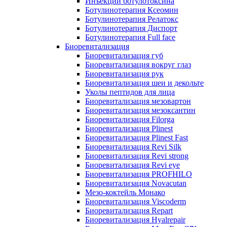
Инъекции ботулотоксина
Ботулинотерапия Ксеомин
Ботулинотерапия Релатокс
Ботулинотерапия Диспорт
Ботулинотерапия Full face
Биоревитализация
Биоревитализация губ
Биоревитализация вокруг глаз
Биоревитализация рук
Биоревитализация шеи и декольте
Уколы пептидов для лица
Биоревитализация мезовартон
Биоревитализация мезоксантин
Биоревитализация Filorga
Биоревитализация Plinest
Биоревитализация Plinest Fast
Биоревитализация Revi Silk
Биоревитализация Revi strong
Биоревитализация Revi eye
Биоревитализация PROFHILO
Биоревитализация Novacutan
Мезо-коктейль Монако
Биоревитализация Viscoderm
Биоревитализация Repart
Биоревитализация Hyalrepair