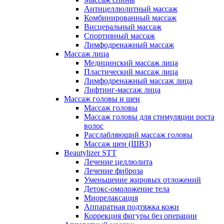
Антицеллюлитный массаж
Комбинированный массаж
Висцеральный массаж
Спортивный массаж
Лимфодренажный массаж
Массаж лица
Медицинский массаж лица
Пластический массаж лица
Лимфодренажный массаж лица
Лифтинг-массаж лица
Массаж головы и шеи
Массаж головы
Массаж головы для стимуляции роста
волос
Расслабляющий массаж головы
Массаж шеи (ШВЗ)
Beautylizer STT
Лечение целлюлита
Лечение фиброза
Уменьшение жировых отложений
Детокс-омоложение тела
Миорелаксация
Аппаратная подтяжка кожи
Коррекция фигуры без операции