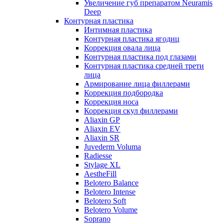
Увеличение губ препаратом Neuramis
Deep
Контурная пластика
Интимная пластика
Контурная пластика ягодиц
Коррекция овала лица
Контурная пластика под глазами
Контурная пластика средней трети
лица
Армирование лица филлерами
Коррекция подбородка
Коррекция носа
Коррекция скул филлерами
Aliaxin GP
Aliaxin EV
Aliaxin SR
Juvederm Voluma
Radiesse
Stylage XL
AestheFill
Belotero Balance
Belotero Intense
Belotero Soft
Belotero Volume
Soprano