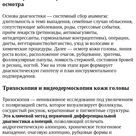
осмотра
Основа диагностики — системный сбор анамнеза:
длительность и темп выпадения, семейные случаи облысения,
сопутствующие заболевания, роды, стрессовые события,
приём лекарств (ретиноиды, антикоагулянты,
антидепрессанты, гормональные контрацептивы), операции,
диеты, вегетарианство/веганство, уход за волосами и
химические процедуры. Далее — осмотр кожи головы, линия
роста волос, расположение очагов, рубцевание, эритема,
фолликулярные папулы, ломкость стержней, состояния бровей
и ресниц, ногтей. Уже на этом этапе врач формирует
диагностическую гипотезу и план инструментального
подтверждения.
Трихоскопия и видеодермоскопия кожи головы
Трихоскопия — неинвазивное исследование под увеличением
с поляризацией света, которое визуализирует фолликулы,
сосудистый рисунок, кератиновые и пигментные структуры.
Это ключевой метод первичной дифференциальной
диагностики алопеций
, позволяющий отличать
андрогенетическую алопецию, хроническое телогеновое
выпадение, очаговую алопецию, рубцовые формы и