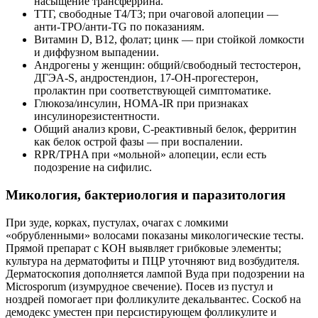
насыщение трансферрина.
ТТГ, свободные Т4/Т3; при очаговой алопеции —
анти‑TPO/анти‑TG по показаниям.
Витамин D, В12, фолат; цинк — при стойкой ломкости
и диффузном выпадении.
Андрогены у женщин: общий/свободный тестостерон,
ДГЭА‑S, андростендион, 17‑ОН‑прогестерон,
пролактин при соответствующей симптоматике.
Глюкоза/инсулин, HOMA‑IR при признаках
инсулинорезистентности.
Общий анализ крови, С‑реактивный белок, ферритин
как белок острой фазы — при воспалении.
RPR/TPHA при «мольной» алопеции, если есть
подозрение на сифилис.
Микология, бактериология и паразитология
При зуде, корках, пустулах, очагах с ломкими
«обрубленными» волосами показаны микологические тесты.
Прямой препарат с КОН выявляет грибковые элементы;
культура на дерматофиты и ПЦР уточняют вид возбудителя.
Дерматоскопия дополняется лампой Вуда при подозрении на
Microsporum (изумрудное свечение). Посев из пустул и
ноздрей помогает при фолликулите декальвантес. Соскоб на
демодекс уместен при персистирующем фолликулите и