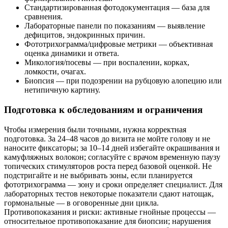
Стандартизированная фотодокументация — база для
сравнения.
Лабораторные панели по показаниям — выявление
дефицитов, эндокринных причин.
Фототрихограмма/цифровые метрики — объективная
оценка динамики и ответа.
Микология/посевы — при воспалении, корках,
ломкости, очагах.
Биопсия — при подозрении на рубцовую алопецию или
нетипичную картину.
Подготовка к обследованиям и ограничения
Чтобы измерения были точными, нужна корректная
подготовка. За 24–48 часов до визита не мойте голову и не
наносите фиксаторы; за 10–14 дней избегайте окрашивания и
камуфляжных волокон; согласуйте с врачом временную паузу
топических стимуляторов роста перед базовой оценкой. Не
подстригайте и не выбривать зоны, если планируется
фототрихограмма — зону и сроки определяет специалист. Для
лабораторных тестов некоторые показатели сдают натощак,
гормональные — в оговоренные дни цикла.
Противопоказания и риски: активные гнойные процессы —
относительное противопоказание для биопсии; нарушения