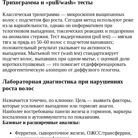
Трихограмма и «pull/wash» тесты
Классическая трихограмма — микроскопия выщипанных
волос с подсчетом фаз роста. Сегодня метод используют реже
из‑за вариабельности, однако он информативен при
телогеновом выпадении, токсических реакциях и подозрении
на аномалии стержня. Тест выдергивания (pull test) — мягкая
тяга за прядь из 50–60 волос с подсчетом выпавших;
положительный результат указывает на активность
выпадения. Мытьевой тест (wash test) стандартизирует
подсчет волос, выпавших при одном мытье, с оценкой доли
коротких/пушковых — это помогает отдифференцировать
андрогенетическую алопецию от диффузного телогена.
Лабораторная диагностика при нарушениях
роста волос
Назначается точечно, по клинике. Цель — выявить факторы,
которые усиливают выпадение или тормозят анаген.
Наиболее востребованы панели железа и гормонов, маркеры
воспаления и аутоиммунитета по показаниям.
Базовые и расширенные анализы:
Ферритин, сывороточное железо, ОЖСС/трансферрин,