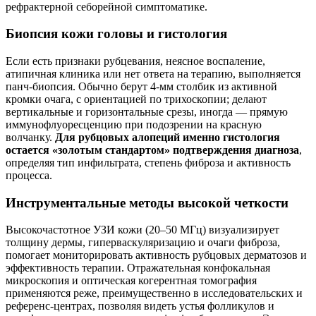
рефрактерной себорейной симптоматике.
Биопсия кожи головы и гистология
Если есть признаки рубцевания, неясное воспаление,
атипичная клиника или нет ответа на терапию, выполняется
панч‑биопсия. Обычно берут 4‑мм столбик из активной
кромки очага, с ориентацией по трихоскопии; делают
вертикальные и горизонтальные срезы, иногда — прямую
иммунофлуоресценцию при подозрении на красную
волчанку.
Для рубцовых алопеций именно гистология
остается «золотым стандартом» подтверждения диагноза
,
определяя тип инфильтрата, степень фиброза и активность
процесса.
Инструментальные методы высокой четкости
Высокочастотное УЗИ кожи (20–50 МГц) визуализирует
толщину дермы, гиперваскуляризацию и очаги фиброза,
помогает мониторировать активность рубцовых дерматозов и
эффективность терапии. Отражательная конфокальная
микроскопия и оптическая когерентная томография
применяются реже, преимущественно в исследовательских и
референс‑центрах, позволяя видеть устья фолликулов и