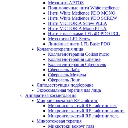
Мезонити APTOS
Полимолочные нити White medience
Нити White Medience PDO MONO
Нити White Medience PDO SCREW
Нити VICTORIA Screw PLLA
Нити VICTORIA Mono PLLA
Нити с насечками LFL 4D PDO PCL
Мезо нити LFL Screw
Линейные нити LFL Basic PDO
Коллагенотерапия лица
Коллагенотерапия Collost micro
Коллагенотерапия Linerase
Коллагенотерапия Сферогель
Сферогель Лайт
Сферогель Медиум
Сферогель Лонг
Липодеструкция подбородка
Экзосомальная терапия для лица
Аппаратная косметология
Микроигольчатый RF-лифтинг
Микроигольчатый RF лифтинг век
Микроигольчатый RF лифтинг живота
Микроигольчатый RF лифтинг тела
Микротоковая терапия
Микротоки вокруг глаз