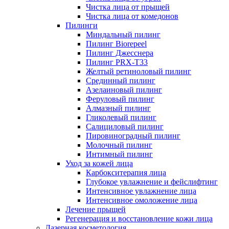
Чистка лица от прыщей
Чистка лица от комедонов
Пилинги
Миндальный пилинг
Пилинг Biorepeel
Пилинг Джесснера
Пилинг PRX-T33
Желтый ретиноловый пилинг
Срединный пилинг
Азелаиновый пилинг
Феруловый пилинг
Алмазный пилинг
Гликолевый пилинг
Салициловый пилинг
Пировиноградный пилинг
Молочный пилинг
Интимный пилинг
Уход за кожей лица
Карбокситерапия лица
Глубокое увлажнение и фейслифтинг
Интенсивное увлажнение лица
Интенсивное омоложение лица
Лечение прыщей
Регенерация и восстановление кожи лица
Лазерная косметология