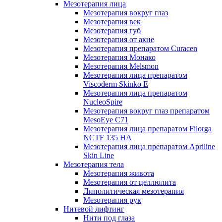
Мезотерапия лица
Мезотерапия вокруг глаз
Мезотерапия век
Мезотерапия губ
Мезотерапия от акне
Мезотерапия препаратом Curacen
Мезотерапия Монако
Мезотерапия Melsmon
Мезотерапия лица препаратом
Viscoderm Skinko E
Мезотерапия лица препаратом
NucleoSpire
Мезотерапия вокруг глаз препаратом
MesoEye С71
Мезотерапия лица препаратом Filorga
NCTF 135 HA
Мезотерапия лица препаратом Apriline
Skin Line
Мезотерапия тела
Мезотерапия живота
Мезотерапия от целлюлита
Липолитическая мезотерапия
Мезотерапия рук
Нитевой лифтинг
Нити под глаза