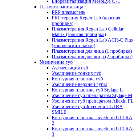
Биоревитализация MesoEye C71
Плазмотерапия лица
PRP плазмогель
PRP терапия Regen Lab (красная
пробирка)
Плазмотерапия Regen Lab Cellular
Matrix (золотая пробирка)
Плазмотерапия Regen Lab ACR-C Plus
(королевский набор)
Плазмотерапия для лица (1 пробирка)
Плазмотерапия для лица (2 пробирки)
Увеличение губ
Аугментация губ
Увеличение тонких губ
Контурная пластика губ
Увеличение верхней губы
Контурная пластика губ Stylage L
Увеличение губ препаратом Stylage M
Увеличение губ препаратом Aliaxin FL
Увеличение губ Juvederm ULTRA
SMILE
Контурная пластика Juvederm ULTRA
2
Контурная пластика Juvederm ULTRA
3