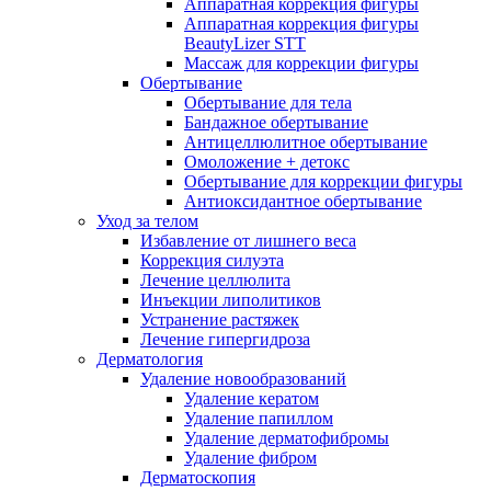
Аппаратная коррекция фигуры
Аппаратная коррекция фигуры
BeautyLizer STT
Массаж для коррекции фигуры
Обертывание
Обертывание для тела
Бандажное обертывание
Антицеллюлитное обертывание
Омоложение + детокс
Обертывание для коррекции фигуры
Антиоксидантное обертывание
Уход за телом
Избавление от лишнего веса
Коррекция силуэта
Лечение целлюлита
Инъекции липолитиков
Устранение растяжек
Лечение гипергидроза
Дерматология
Удаление новообразований
Удаление кератом
Удаление папиллом
Удаление дерматофибромы
Удаление фибром
Дерматоскопия