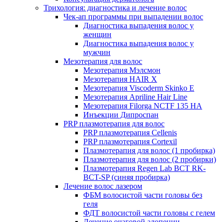
Трихология: диагностика и лечение волос
Чек-ап программы при выпадении волос
Диагностика выпадения волос у
женщин
Диагностика выпадения волос у
мужчин
Мезотерапия для волос
Мезотерапия Мэлсмон
Мезотерапия HAIR X
Мезотерапия Viscoderm Skinko E
Мезотерапия Apriline Hair Line
Мезотерапия Filorga NCTF 135 HA
Инъекции Дипроспан
PRP плазмотерапия для волос
PRP плазмотерапия Cellenis
PRP плазмотерапия Cortexil
Плазмотерапия для волос (1 пробирка)
Плазмотерапия для волос (2 пробирки)
Плазмотерапия Regen Lab BCT RK-
BCT-SP (синяя пробирка)
Лечение волос лазером
ФБМ волосистой части головы без
геля
ФДТ волосистой части головы с гелем
Лечение очаговой алопеции