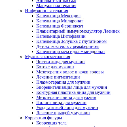
Аппаратный массаж
Мануальная терапия
Инфузионная терапия
Капельница Мексидол
Капельница Милдронат
Капельница Феринжект
Плацентарный иммуномодулятор Лаеннек
Капельница Цитофлавин
Капельница Золушка с глутатионом
Детокс-коктейль с реамберином
Капельница мексидол + милдронат
Мужская косметология
Чистка лица для мужчин
Ботокс для мужчин
Мезотерапия волос и кожи головы
Лечение пигментации
Плазмотерапия для мужчин
Биоревитализация лица для мужчин
Контурная пластика лица для мужчин
Мезотерапия лица для мужчин
Пилинг лица для мужчин
Уход за кожей лица для мужчин
Лечение прыщей у мужчин
Коррекция фигуры
Коррекция тела