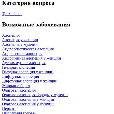
Категория вопроса
Трихология
Возможные заболевания
Алопеция
Алопеция у женщин
Алопеция у мужчин
Андрогенетическая алопеция
Андрогенная алопеция
Андрогенная алопеция у женщин
Аутоиммунная алопеция
Гнездная алопеция
Гнездная алопеция у женщин
Диффузная алопеция
Диффузная алопеция у женщин
Жирная себорея
Очаговая алопеция
Очаговая алопеция бороды у мужчин
Очаговая алопеция у женщин
Очаговая алопеция у мужчин
Перхоть
Пиодермия головы