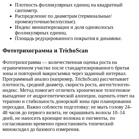
Плотность фолликулярных единиц на квадратный
сантиметр.
Распределение по диаметрам (терминальные/
промежуточные/веллусные).
Индекс миниатюризации и доля одноволосых
фолликулярных единиц.
Площадь редуцированного покрытия в динамике.
Фототрихограмма и TrichoScan
Фототрихограмма — количественная оценка роста на
ограниченном участке после стандартизированного бритья
зоны и повторной макросъемки через заданный интервал.
Программный анализ (например, TrichoScan) рассчитывает
плотность, средний диаметр, скорость роста, анген/телоген-
индекс. Метод помогает отличить хроническое телогеновое
выпадение от андрогенетической алопеции, оценить ответ на
терапию и стабильность донорской зоны при планировании
пересадки. Важно соблюсти подготовку: не мыть голову 24–
48 часов до первого визита, не окрашивать волосы 10–14
дней, не наносить кроющие волокна и пигменты, по
согласованию временно приостановить топический
миноксидил до базового измерения.