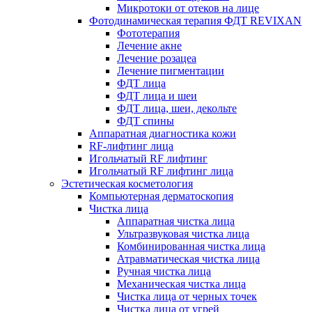
Микротоки от отеков на лице
Фотодинамическая терапия ФДТ REVIXAN
Фототерапия
Лечение акне
Лечение розацеа
Лечение пигментации
ФДТ лица
ФДТ лица и шеи
ФДТ лица, шеи, декольте
ФДТ спины
Аппаратная диагностика кожи
RF-лифтинг лица
Игольчатый RF лифтинг
Игольчатый RF лифтинг лица
Эстетическая косметология
Компьютерная дерматоскопия
Чистка лица
Аппаратная чистка лица
Ультразвуковая чистка лица
Комбинированная чистка лица
Атравматическая чистка лица
Ручная чистка лица
Механическая чистка лица
Чистка лица от черных точек
Чистка лица от угрей