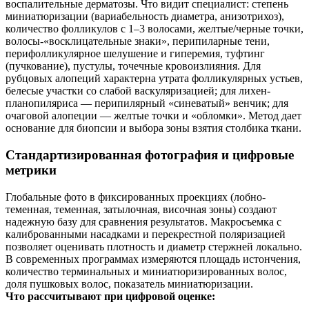
воспалительные дерматозы. Что видит специалист: степень
миниатюризации (вариабельность диаметра, анизотрихоз),
количество фолликулов с 1–3 волосами, желтые/черные точки,
волосы-«восклицательные знаки», перипиларные тени,
перифолликулярное шелушение и гиперемия, туфтинг
(пучкование), пустулы, точечные кровоизлияния. Для
рубцовых алопеций характерна утрата фолликулярных устьев,
белесые участки со слабой васкуляризацией; для лихен-
планопиляриса — перипилярный «синеватый» венчик; для
очаговой алопеции — желтые точки и «обломки». Метод дает
основание для биопсии и выбора зоны взятия столбика ткани.
Стандартизированная фотография и цифровые
метрики
Глобальные фото в фиксированных проекциях (лобно-
теменная, теменная, затылочная, височная зоны) создают
надежную базу для сравнения результатов. Макросъемка с
калиброванными насадками и перекрестной поляризацией
позволяет оценивать плотность и диаметр стержней локально.
В современных программах измеряются площадь истончения,
количество терминальных и миниатюризированных волос,
доля пушковых волос, показатель миниатюризации.
Что рассчитывают при цифровой оценке: