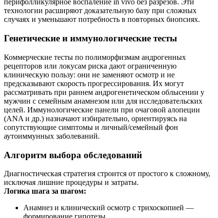
перифолликулярное воспаление in vivo без разрезов. Эти
технологии расширяют доказательную базу при сложных
случаях и уменьшают потребность в повторных биопсиях.
Генетические и иммунологические тесты
Коммерческие тесты по полиморфизмам андрогенных
рецепторов или локусам риска дают ограниченную
клиническую пользу: они не заменяют осмотр и не
предсказывают скорость прогрессирования. Их могут
рассматривать при раннем андрогенетическом облысении у
мужчин с семейным анамнезом или для исследовательских
целей. Иммунологические панели при очаговой алопеции
(ANA и др.) назначают избирательно, ориентируясь на
сопутствующие симптомы и личный/семейный фон
аутоиммунных заболеваний.
Алгоритм выбора обследований
Диагностическая стратегия строится от простого к сложному,
исключая лишние процедуры и затраты.
Логика шага за шагом:
Анамнез и клинический осмотр с трихоскопией —
формирование гипотезы.