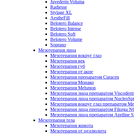
Juvederm Voluma
Radiesse
Stylage XL
AestheFill
Belotero Balance
Belotero Intense
Belotero Soft
Belotero Volume
Soprano
Мезотерапия лица
Мезотерапия вокруг глаз
Мезотерапия век
Мезотерапия губ
Мезотерапия от акне
Мезотерапия препаратом Curacen
Мезотерапия Монако
Мезотерапия Melsmon
Мезотерапия лица препаратом Viscoderm
Мезотерапия лица препаратом NucleoSpi
Мезотерапия вокруг глаз препаратом M
Мезотерапия лица препаратом Filorga 
Мезотерапия лица препаратом Apriline S
Мезотерапия тела
Мезотерапия живота
Мезотерапия от целлюлита