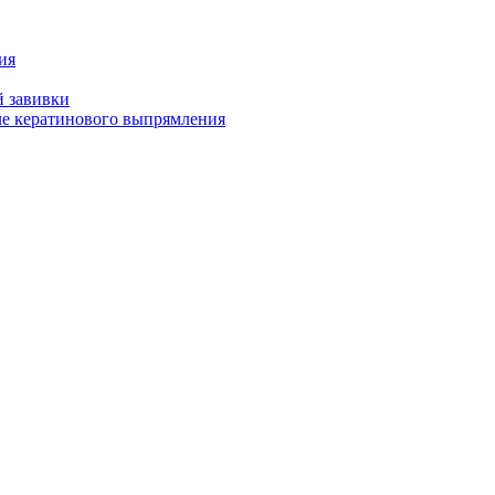
ия
й завивки
ле кератинового выпрямления