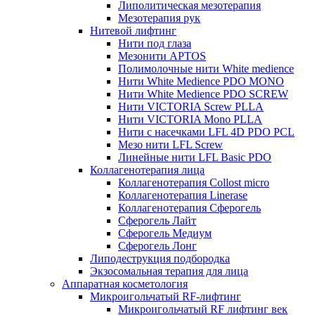
Липолитическая мезотерапия
Мезотерапия рук
Нитевой лифтинг
Нити под глаза
Мезонити APTOS
Полимолочные нити White medience
Нити White Medience PDO MONO
Нити White Medience PDO SCREW
Нити VICTORIA Screw PLLA
Нити VICTORIA Mono PLLA
Нити с насечками LFL 4D PDO PCL
Мезо нити LFL Screw
Линейные нити LFL Basic PDO
Коллагенотерапия лица
Коллагенотерапия Collost micro
Коллагенотерапия Linerase
Коллагенотерапия Сферогель
Сферогель Лайт
Сферогель Медиум
Сферогель Лонг
Липодеструкция подбородка
Экзосомальная терапия для лица
Аппаратная косметология
Микроигольчатый RF-лифтинг
Микроигольчатый RF лифтинг век