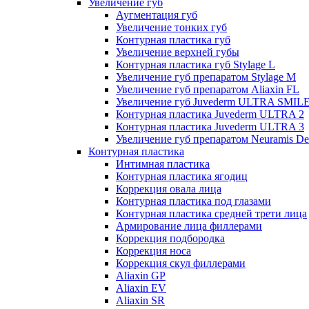
Увеличение губ
Аугментация губ
Увеличение тонких губ
Контурная пластика губ
Увеличение верхней губы
Контурная пластика губ Stylage L
Увеличение губ препаратом Stylage M
Увеличение губ препаратом Aliaxin FL
Увеличение губ Juvederm ULTRA SMIL
Контурная пластика Juvederm ULTRA 2
Контурная пластика Juvederm ULTRA 3
Увеличение губ препаратом Neuramis De
Контурная пластика
Интимная пластика
Контурная пластика ягодиц
Коррекция овала лица
Контурная пластика под глазами
Контурная пластика средней трети лица
Армирование лица филлерами
Коррекция подбородка
Коррекция носа
Коррекция скул филлерами
Aliaxin GP
Aliaxin EV
Aliaxin SR