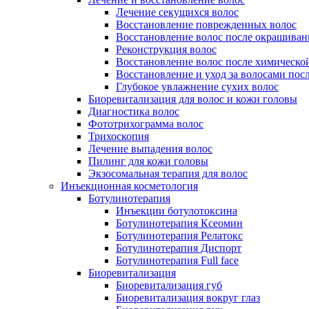
Лечение секущихся волос
Восстановление поврежденных волос
Восстановление волос после окрашиван
Реконструкция волос
Восстановление волос после химическо
Восстановление и уход за волосами пос
Глубокое увлажнение сухих волос
Биоревитализация для волос и кожи головы
Диагностика волос
Фототрихограмма волос
Трихоскопия
Лечение выпадения волос
Пилинг для кожи головы
Экзосомальная терапия для волос
Инъекционная косметология
Ботулинотерапия
Инъекции ботулотоксина
Ботулинотерапия Ксеомин
Ботулинотерапия Релатокс
Ботулинотерапия Диспорт
Ботулинотерапия Full face
Биоревитализация
Биоревитализация губ
Биоревитализация вокруг глаз