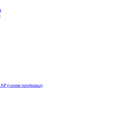
н
н
SP (синяя пробирка)