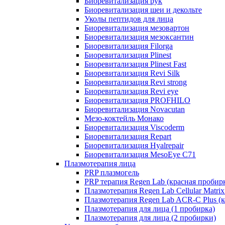
Биоревитализация рук
Биоревитализация шеи и декольте
Уколы пептидов для лица
Биоревитализация мезовартон
Биоревитализация мезоксантин
Биоревитализация Filorga
Биоревитализация Plinest
Биоревитализация Plinest Fast
Биоревитализация Revi Silk
Биоревитализация Revi strong
Биоревитализация Revi eye
Биоревитализация PROFHILO
Биоревитализация Novacutan
Мезо-коктейль Монако
Биоревитализация Viscoderm
Биоревитализация Repart
Биоревитализация Hyalrepair
Биоревитализация MesoEye C71
Плазмотерапия лица
PRP плазмогель
PRP терапия Regen Lab (красная пробир
Плазмотерапия Regen Lab Cellular Matrix
Плазмотерапия Regen Lab ACR-C Plus (к
Плазмотерапия для лица (1 пробирка)
Плазмотерапия для лица (2 пробирки)