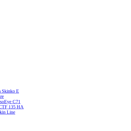
 Skinko E
re
esoEye С71
NCTF 135 HA
kin Line