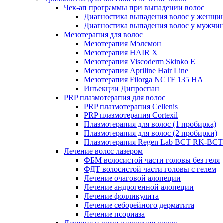
Чек-ап программы при выпадении волос
Диагностика выпадения волос у женщи
Диагностика выпадения волос у мужчи
Мезотерапия для волос
Мезотерапия Мэлсмон
Мезотерапия HAIR X
Мезотерапия Viscoderm Skinko E
Мезотерапия Apriline Hair Line
Мезотерапия Filorga NCTF 135 HA
Инъекции Дипроспан
PRP плазмотерапия для волос
PRP плазмотерапия Cellenis
PRP плазмотерапия Cortexil
Плазмотерапия для волос (1 пробирка)
Плазмотерапия для волос (2 пробирки)
Плазмотерапия Regen Lab BCT RK-BCT-
Лечение волос лазером
ФБМ волосистой части головы без геля
ФДТ волосистой части головы с гелем
Лечение очаговой алопеции
Лечение андрогенной алопеции
Лечение фолликулита
Лечение себорейного дерматита
Лечение псориаза
Лечение и восстановление волос