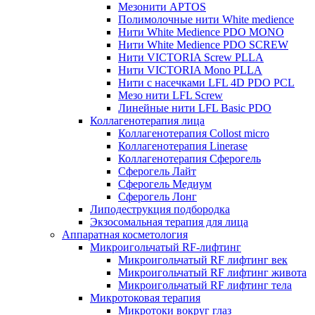
Мезонити APTOS
Полимолочные нити White medience
Нити White Medience PDO MONO
Нити White Medience PDO SCREW
Нити VICTORIA Screw PLLA
Нити VICTORIA Mono PLLA
Нити с насечками LFL 4D PDO PCL
Мезо нити LFL Screw
Линейные нити LFL Basic PDO
Коллагенотерапия лица
Коллагенотерапия Collost micro
Коллагенотерапия Linerase
Коллагенотерапия Сферогель
Сферогель Лайт
Сферогель Медиум
Сферогель Лонг
Липодеструкция подбородка
Экзосомальная терапия для лица
Аппаратная косметология
Микроигольчатый RF-лифтинг
Микроигольчатый RF лифтинг век
Микроигольчатый RF лифтинг живота
Микроигольчатый RF лифтинг тела
Микротоковая терапия
Микротоки вокруг глаз