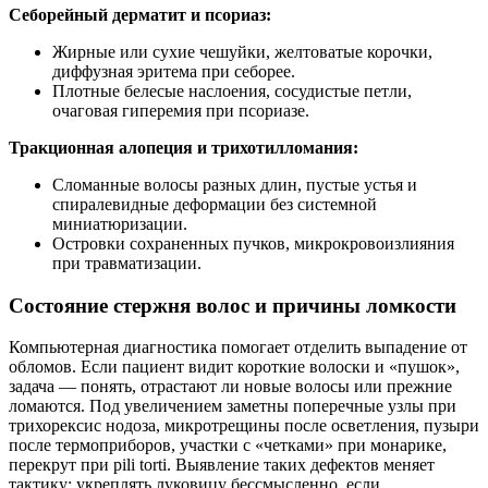
Себорейный дерматит и псориаз:
Жирные или сухие чешуйки, желтоватые корочки,
диффузная эритема при себорее.
Плотные белесые наслоения, сосудистые петли,
очаговая гиперемия при псориазе.
Тракционная алопеция и трихотилломания:
Сломанные волосы разных длин, пустые устья и
спиралевидные деформации без системной
миниатюризации.
Островки сохраненных пучков, микрокровоизлияния
при травматизации.
Состояние стержня волос и причины ломкости
Компьютерная диагностика помогает отделить выпадение от
обломов. Если пациент видит короткие волоски и «пушок»,
задача — понять, отрастают ли новые волосы или прежние
ломаются. Под увеличением заметны поперечные узлы при
трихорексис нодоза, микротрещины после осветления, пузыри
после термоприборов, участки с «четками» при монарике,
перекрут при pili torti. Выявление таких дефектов меняет
тактику: укреплять луковицу бессмысленно, если