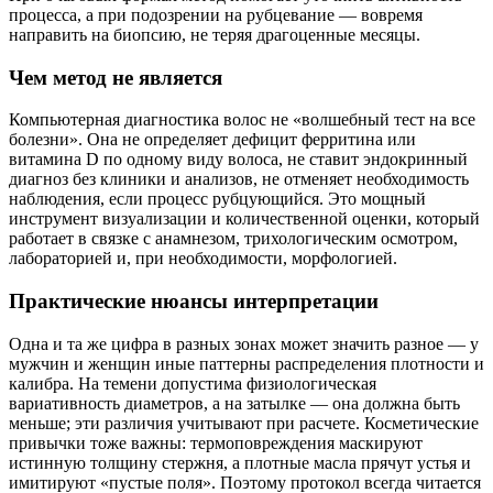
процесса, а при подозрении на рубцевание — вовремя
направить на биопсию, не теряя драгоценные месяцы.
Чем метод не является
Компьютерная диагностика волос не «волшебный тест на все
болезни». Она не определяет дефицит ферритина или
витамина D по одному виду волоса, не ставит эндокринный
диагноз без клиники и анализов, не отменяет необходимость
наблюдения, если процесс рубцующийся. Это мощный
инструмент визуализации и количественной оценки, который
работает в связке с анамнезом, трихологическим осмотром,
лабораторией и, при необходимости, морфологией.
Практические нюансы интерпретации
Одна и та же цифра в разных зонах может значить разное — у
мужчин и женщин иные паттерны распределения плотности и
калибра. На темени допустима физиологическая
вариативность диаметров, а на затылке — она должна быть
меньше; эти различия учитывают при расчете. Косметические
привычки тоже важны: термоповреждения маскируют
истинную толщину стержня, а плотные масла прячут устья и
имитируют «пустые поля». Поэтому протокол всегда читается