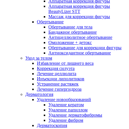
Аппаратная коррекция фигуры
Аппаратная коррекция фигуры
BeautyLizer STT
Массаж для коррекции фигуры
Обертывание
Обертывание для тела
Бандажное обертывание
Антицеллюлитное обертывание
Омоложение + детокс
Обертывание для коррекции фигуры
Антиоксидантное обертывание
Уход за телом
Избавление от лишнего веса
Коррекция силуэта
Лечение целлюлита
Инъекции липолитиков
Устранение растяжек
Лечение гипергидроза
Дерматология
Удаление новообразований
Удаление кератом
Удаление папиллом
Удаление дерматофибромы
Удаление фибром
Дерматоскопия