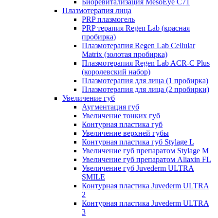
Биоревитализация MesoEye C71
Плазмотерапия лица
PRP плазмогель
PRP терапия Regen Lab (красная
пробирка)
Плазмотерапия Regen Lab Cellular
Matrix (золотая пробирка)
Плазмотерапия Regen Lab ACR-C Plus
(королевский набор)
Плазмотерапия для лица (1 пробирка)
Плазмотерапия для лица (2 пробирки)
Увеличение губ
Аугментация губ
Увеличение тонких губ
Контурная пластика губ
Увеличение верхней губы
Контурная пластика губ Stylage L
Увеличение губ препаратом Stylage M
Увеличение губ препаратом Aliaxin FL
Увеличение губ Juvederm ULTRA
SMILE
Контурная пластика Juvederm ULTRA
2
Контурная пластика Juvederm ULTRA
3