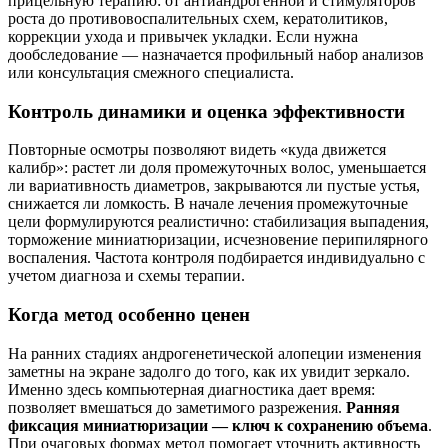
прицельную терапию: от антиандрогенной и стимуляторов
роста до противовоспалительных схем, кератолитиков,
коррекции ухода и привычек укладки. Если нужна
дообследование — назначается профильный набор анализов
или консультация смежного специалиста.
Контроль динамики и оценка эффективности
Повторные осмотры позволяют видеть «куда движется
калибр»: растет ли доля промежуточных волос, уменьшается
ли вариативность диаметров, закрываются ли пустые устья,
снижается ли ломкость. В начале лечения промежуточные
цели формулируются реалистично: стабилизация выпадения,
торможение миниатюризации, исчезновение перипилярного
воспаления. Частота контроля подбирается индивидуально с
учетом диагноза и схемы терапии.
Когда метод особенно ценен
На ранних стадиях андрогенетической алопеции изменения
заметны на экране задолго до того, как их увидит зеркало.
Именно здесь компьютерная диагностика дает время:
позволяет вмешаться до заметимого разрежения.
Ранняя
фиксация миниатюризации — ключ к сохранению объема
.
При очаговых формах метод помогает уточнить активность