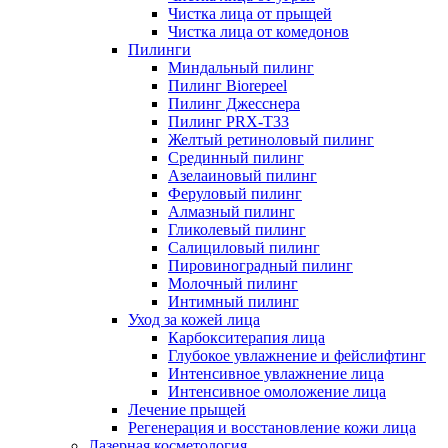
Чистка лица от прыщей
Чистка лица от комедонов
Пилинги
Миндальный пилинг
Пилинг Biorepeel
Пилинг Джесснера
Пилинг PRX-T33
Желтый ретиноловый пилинг
Срединный пилинг
Азелаиновый пилинг
Феруловый пилинг
Алмазный пилинг
Гликолевый пилинг
Салициловый пилинг
Пировиноградный пилинг
Молочный пилинг
Интимный пилинг
Уход за кожей лица
Карбокситерапия лица
Глубокое увлажнение и фейслифтинг
Интенсивное увлажнение лица
Интенсивное омоложение лица
Лечение прыщей
Регенерация и восстановление кожи лица
Лазерная косметология