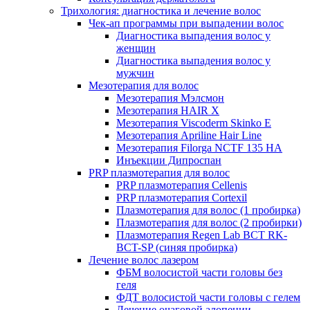
Трихология: диагностика и лечение волос
Чек-ап программы при выпадении волос
Диагностика выпадения волос у
женщин
Диагностика выпадения волос у
мужчин
Мезотерапия для волос
Мезотерапия Мэлсмон
Мезотерапия HAIR X
Мезотерапия Viscoderm Skinko E
Мезотерапия Apriline Hair Line
Мезотерапия Filorga NCTF 135 HA
Инъекции Дипроспан
PRP плазмотерапия для волос
PRP плазмотерапия Cellenis
PRP плазмотерапия Cortexil
Плазмотерапия для волос (1 пробирка)
Плазмотерапия для волос (2 пробирки)
Плазмотерапия Regen Lab BCT RK-
BCT-SP (синяя пробирка)
Лечение волос лазером
ФБМ волосистой части головы без
геля
ФДТ волосистой части головы с гелем
Лечение очаговой алопеции