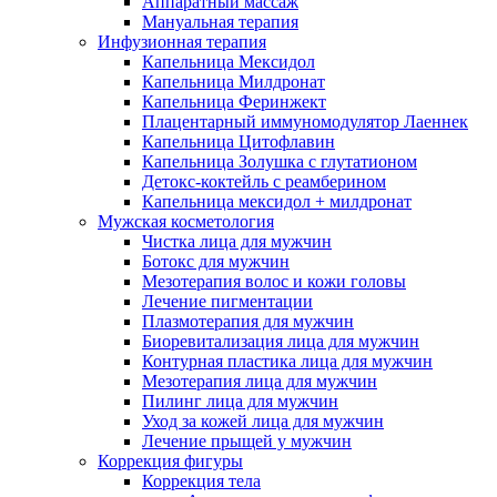
Аппаратный массаж
Мануальная терапия
Инфузионная терапия
Капельница Мексидол
Капельница Милдронат
Капельница Феринжект
Плацентарный иммуномодулятор Лаеннек
Капельница Цитофлавин
Капельница Золушка с глутатионом
Детокс-коктейль с реамберином
Капельница мексидол + милдронат
Мужская косметология
Чистка лица для мужчин
Ботокс для мужчин
Мезотерапия волос и кожи головы
Лечение пигментации
Плазмотерапия для мужчин
Биоревитализация лица для мужчин
Контурная пластика лица для мужчин
Мезотерапия лица для мужчин
Пилинг лица для мужчин
Уход за кожей лица для мужчин
Лечение прыщей у мужчин
Коррекция фигуры
Коррекция тела