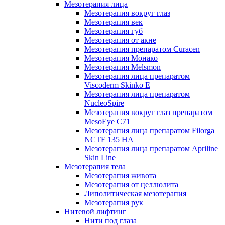
Мезотерапия лица
Мезотерапия вокруг глаз
Мезотерапия век
Мезотерапия губ
Мезотерапия от акне
Мезотерапия препаратом Curacen
Мезотерапия Монако
Мезотерапия Melsmon
Мезотерапия лица препаратом
Viscoderm Skinko E
Мезотерапия лица препаратом
NucleoSpire
Мезотерапия вокруг глаз препаратом
MesoEye С71
Мезотерапия лица препаратом Filorga
NCTF 135 HA
Мезотерапия лица препаратом Apriline
Skin Line
Мезотерапия тела
Мезотерапия живота
Мезотерапия от целлюлита
Липолитическая мезотерапия
Мезотерапия рук
Нитевой лифтинг
Нити под глаза