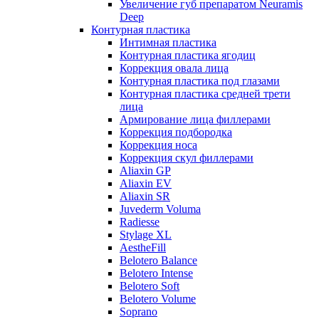
Увеличение губ препаратом Neuramis
Deep
Контурная пластика
Интимная пластика
Контурная пластика ягодиц
Коррекция овала лица
Контурная пластика под глазами
Контурная пластика средней трети
лица
Армирование лица филлерами
Коррекция подбородка
Коррекция носа
Коррекция скул филлерами
Aliaxin GP
Aliaxin EV
Aliaxin SR
Juvederm Voluma
Radiesse
Stylage XL
AestheFill
Belotero Balance
Belotero Intense
Belotero Soft
Belotero Volume
Soprano