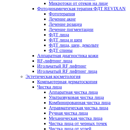
Микротоки от отеков на лице
Фотодинамическая терапия ФДТ REVIXAN
Фототерапия
Лечение акне
Лечение розацеа
Лечение пигментации
ФДТ лица
ФДТ лица и шеи
ФДТ лица, шеи, декольте
ФДТ спины
Аппаратная диагностика кожи
RF-лифтинг лица
Игольчатый RF лифтинг
Игольчатый RF лифтинг лица
Эстетическая косметология
Компьютерная дерматоскопия
Чистка лица
Аппаратная чистка лица
Ультразвуковая чистка лица
Комбинированная чистка лица
Атравматическая чистка лица
Ручная чистка лица
Механическая чистка лица
Чистка лица от черных точек
Чистка лица от угрей