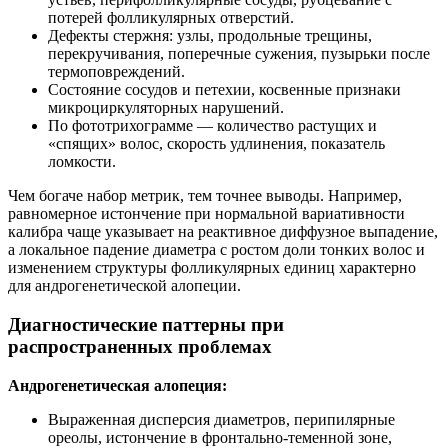
потерей фолликулярных отверстий.
Дефекты стержня: узлы, продольные трещины,
перекручивания, поперечные сужения, пузырьки после
термоповреждений.
Состояние сосудов и петехии, косвенные признаки
микроциркуляторных нарушений.
По фототрихограмме — количество растущих и
«спящих» волос, скорость удлинения, показатель
ломкости.
Чем богаче набор метрик, тем точнее выводы. Например,
равномерное истончение при нормальной вариативности
калибра чаще указывает на реактивное диффузное выпадение,
а локальное падение диаметра с ростом доли тонких волос и
изменением структуры фолликулярных единиц характерно
для андрогенетической алопеции.
Диагностические паттерны при
распространенных проблемах
Андрогенетическая алопеция:
Выраженная дисперсия диаметров, перипилярные
ореолы, истончение в фронтально-теменной зоне,