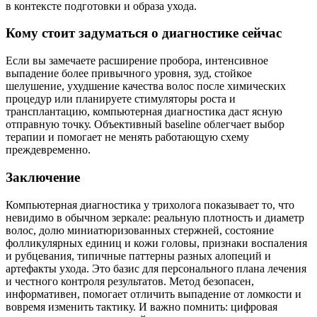
в контексте подготовки и образа ухода.
Кому стоит задуматься о диагностике сейчас
Если вы замечаете расширение пробора, интенсивное
выпадение более привычного уровня, зуд, стойкое
шелушение, ухудшение качества волос после химических
процедур или планируете стимуляторы роста и
трансплантацию, компьютерная диагностика даст ясную
отправную точку. Объективный baseline облегчает выбор
терапии и помогает не менять работающую схему
преждевременно.
Заключение
Компьютерная диагностика у трихолога показывает то, что
невидимо в обычном зеркале: реальную плотность и диаметр
волос, долю миниатюризованных стержней, состояние
фолликулярных единиц и кожи головы, признаки воспаления
и рубцевания, типичные паттерны разных алопеций и
артефакты ухода. Это базис для персонального плана лечения
и честного контроля результатов. Метод безопасен,
информативен, помогает отличить выпадение от ломкости и
вовремя изменить тактику. И важно помнить: цифровая