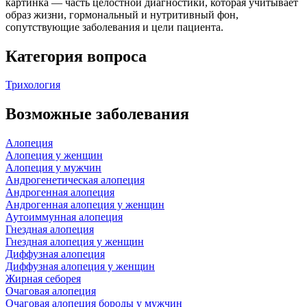
картинка — часть целостной диагностики, которая учитывает
образ жизни, гормональный и нутритивный фон,
сопутствующие заболевания и цели пациента.
Категория вопроса
Трихология
Возможные заболевания
Алопеция
Алопеция у женщин
Алопеция у мужчин
Андрогенетическая алопеция
Андрогенная алопеция
Андрогенная алопеция у женщин
Аутоиммунная алопеция
Гнездная алопеция
Гнездная алопеция у женщин
Диффузная алопеция
Диффузная алопеция у женщин
Жирная себорея
Очаговая алопеция
Очаговая алопеция бороды у мужчин