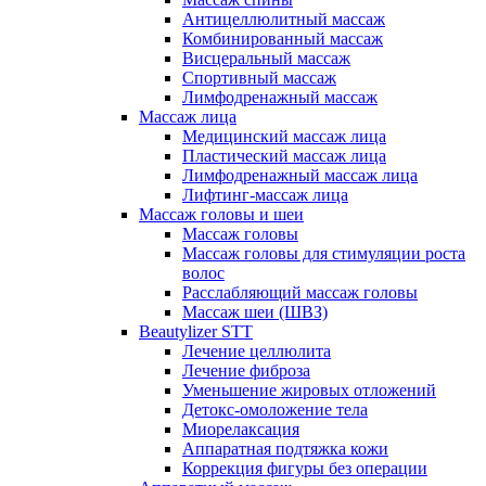
Антицеллюлитный массаж
Комбинированный массаж
Висцеральный массаж
Спортивный массаж
Лимфодренажный массаж
Массаж лица
Медицинский массаж лица
Пластический массаж лица
Лимфодренажный массаж лица
Лифтинг-массаж лица
Массаж головы и шеи
Массаж головы
Массаж головы для стимуляции роста
волос
Расслабляющий массаж головы
Массаж шеи (ШВЗ)
Beautylizer STT
Лечение целлюлита
Лечение фиброза
Уменьшение жировых отложений
Детокс-омоложение тела
Миорелаксация
Аппаратная подтяжка кожи
Коррекция фигуры без операции