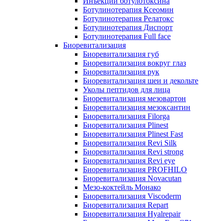
Инъекции ботулотоксина
Ботулинотерапия Ксеомин
Ботулинотерапия Релатокс
Ботулинотерапия Диспорт
Ботулинотерапия Full face
Биоревитализация
Биоревитализация губ
Биоревитализация вокруг глаз
Биоревитализация рук
Биоревитализация шеи и декольте
Уколы пептидов для лица
Биоревитализация мезовартон
Биоревитализация мезоксантин
Биоревитализация Filorga
Биоревитализация Plinest
Биоревитализация Plinest Fast
Биоревитализация Revi Silk
Биоревитализация Revi strong
Биоревитализация Revi eye
Биоревитализация PROFHILO
Биоревитализация Novacutan
Мезо-коктейль Монако
Биоревитализация Viscoderm
Биоревитализация Repart
Биоревитализация Hyalrepair