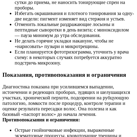
сутки до приема, не наносить тонирующие спреи на
проборы.
Избегать окрашивания и плотного тонирования за одну-
две недели: пигмент изменяет вид стержня и устьев.
Отменить локальные раздражающие лосьоны и
пептидные сыворотки в день визита; с миноксидилом
— пауза минимум до утра обследования.
Не делать горячие укладки накануне, чтобы не
«нарисовать» пузыри и микротрещины.
Если планируется фототрихограмма, уточнить у врача
схему: в некоторых случаях потребуется аккуратно
подстричь микрозону.
Показания, противопоказания и ограничения
Диагностика показана при усилившемся выпадении,
истончении и редеющих проборах, зудящих и шелушащихся
участках, хронической перхоти, подозрении на рубцующую
патологию, ломкости после процедур, контроле терапии и
оценке результата пересадки волос. Она полезна и как
базовый «паспорт волос» до начала лечения.
Противопоказания и ограничения:
Острые гнойничковые инфекции, выраженные
экзематозные процессы, кровоточащие трещины и