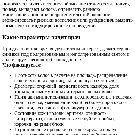
помогает отличить истинное облысение от ломкости, понять,
почему выпадают волосы, определить раннюю
миниатюризацию при андрогенетической алопеции,
зафиксировать признаки воспаления или рубцевания, выявить
косметически индуцированные повреждения.
Какие параметры видит врач
При диагностике врач выделяет зоны интереса, делает серию
снимков под поляризованным и неполяризованным светом и
анализирует несколько блоков данных.
Что фиксируется:
Плотность волос в расчете на площадь, распределение
фолликулярных единиц, наличие пустых устьев.
Диаметры стержней, вариативность калибра, доля
тонких, промежуточных и терминальных волос.
Признаки миниатюризации: неоднородность в пределах
одного пучка, уменьшение калибра более порогового
значения, «усыхание» фолликулярных единиц.
Состояние кожи головы: эритема, отечность,
гиперкератоз, фолликулярные чешуйки, пробки,
корочки, жирный блеск.
Перипилярные признаки: светлые ореолы вокруг
устьев, перифолликулярные сосуды, рубцевание с