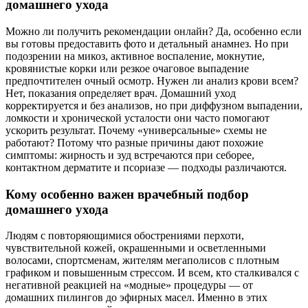
домашнего ухода
Можно ли получить рекомендации онлайн? Да, особенно если
вы готовы предоставить фото и детальный анамнез. Но при
подозрении на микоз, активное воспаление, мокнутие,
кровянистые корки или резкое очаговое выпадение
предпочтителен очный осмотр. Нужен ли анализ крови всем?
Нет, показания определяет врач. Домашний уход
корректируется и без анализов, но при диффузном выпадении,
ломкости и хронической усталости они часто помогают
ускорить результат. Почему «универсальные» схемы не
работают? Потому что разные причины дают похожие
симптомы: жирность и зуд встречаются при себорее,
контактном дерматите и псориазе — подходы различаются.
Кому особенно важен врачебный подбор
домашнего ухода
Людям с повторяющимися обострениями перхоти,
чувствительной кожей, окрашенными и осветленными
волосами, спортсменам, жителям мегаполисов с плотным
графиком и повышенным стрессом. И всем, кто сталкивался с
негативной реакцией на «модные» процедуры — от
домашних пилингов до эфирных масел. Именно в этих