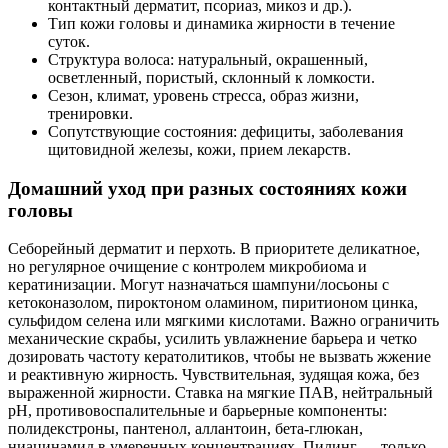
контактный дерматит, псориаз, микоз и др.).
Тип кожи головы и динамика жирности в течение
суток.
Структура волоса: натуральный, окрашенный,
осветленный, пористый, склонный к ломкости.
Сезон, климат, уровень стресса, образ жизни,
тренировки.
Сопутствующие состояния: дефициты, заболевания
щитовидной железы, кожи, прием лекарств.
Домашний уход при разных состояниях кожи
головы
Себорейный дерматит и перхоть. В приоритете деликатное,
но регулярное очищение с контролем микробиома и
кератинизации. Могут назначаться шампуни/лосьоны с
кетоконазолом, пироктоном оламином, пиритионом цинка,
сульфидом селена или мягкими кислотами. Важно ограничить
механические скрабы, усилить увлажнение барьера и четко
дозировать частоту кератолитиков, чтобы не вызвать жжение
и реактивную жирность. Чувствительная, зудящая кожа, без
выраженной жирности. Ставка на мягкие ПАВ, нейтральный
pH, противовоспалительные и барьерные компоненты:
полидекстроны, пантенол, аллантоин, бета‑глюкан,
ниацинамид в умеренных концентрациях. Пилинг — только