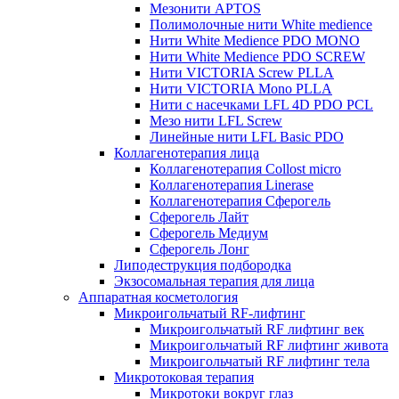
Мезонити APTOS
Полимолочные нити White medience
Нити White Medience PDO MONO
Нити White Medience PDO SCREW
Нити VICTORIA Screw PLLA
Нити VICTORIA Mono PLLA
Нити с насечками LFL 4D PDO PCL
Мезо нити LFL Screw
Линейные нити LFL Basic PDO
Коллагенотерапия лица
Коллагенотерапия Collost micro
Коллагенотерапия Linerase
Коллагенотерапия Сферогель
Сферогель Лайт
Сферогель Медиум
Сферогель Лонг
Липодеструкция подбородка
Экзосомальная терапия для лица
Аппаратная косметология
Микроигольчатый RF-лифтинг
Микроигольчатый RF лифтинг век
Микроигольчатый RF лифтинг живота
Микроигольчатый RF лифтинг тела
Микротоковая терапия
Микротоки вокруг глаз