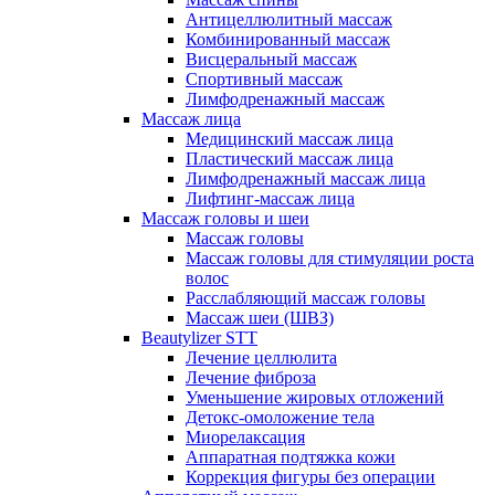
Антицеллюлитный массаж
Комбинированный массаж
Висцеральный массаж
Спортивный массаж
Лимфодренажный массаж
Массаж лица
Медицинский массаж лица
Пластический массаж лица
Лимфодренажный массаж лица
Лифтинг-массаж лица
Массаж головы и шеи
Массаж головы
Массаж головы для стимуляции роста
волос
Расслабляющий массаж головы
Массаж шеи (ШВЗ)
Beautylizer STT
Лечение целлюлита
Лечение фиброза
Уменьшение жировых отложений
Детокс-омоложение тела
Миорелаксация
Аппаратная подтяжка кожи
Коррекция фигуры без операции