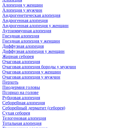
Алопеция у женщин
Алопеция у мужчин
Андрогенетическая алопеция
Андрогенная алопеция
Андрогенная алопеция у женщин
Аутоиммунная алопеция
Гнездная алопеция
Гнездная алопеция у женщин
Диффузная алопеция
Диффузная алопеция у женщин
Жирная себорея
Очаговая алопеция
Очаговая алопеция бороды у мужчин
Очаговая алопеция у женщин
Очаговая алопеция у мужчин
Перхоть
Пиодермия головы
Псориаз на голове
Рубцовая алопеция
Себорейная алопеция
Себорейный дерматит (себорея)
Сухая себорея
Телогеновая алопеция
Тотальная алопеция