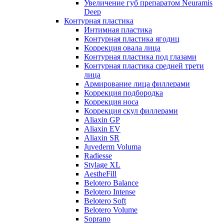
Увеличение губ препаратом Neuramis
Deep
Контурная пластика
Интимная пластика
Контурная пластика ягодиц
Коррекция овала лица
Контурная пластика под глазами
Контурная пластика средней трети
лица
Армирование лица филлерами
Коррекция подбородка
Коррекция носа
Коррекция скул филлерами
Aliaxin GP
Aliaxin EV
Aliaxin SR
Juvederm Voluma
Radiesse
Stylage XL
AestheFill
Belotero Balance
Belotero Intense
Belotero Soft
Belotero Volume
Soprano