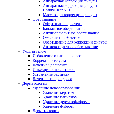
Аппаратная коррекция фигуры
Аппаратная коррекция фигуры
BeautyLizer STT
Массаж для коррекции фигуры
Обертывание
Обертывание для тела
Бандажное обертывание
Антицеллюлитное обертывание
Омоложение + детокс
Обертывание для коррекции фигуры
Антиоксидантное обертывание
Уход за телом
Избавление от лишнего веса
Коррекция силуэта
Лечение целлюлита
Инъекции липолитиков
Устранение растяжек
Лечение гипергидроза
Дерматология
Удаление новообразований
Удаление кератом
Удаление папиллом
Удаление дерматофибромы
Удаление фибром
Дерматоскопия