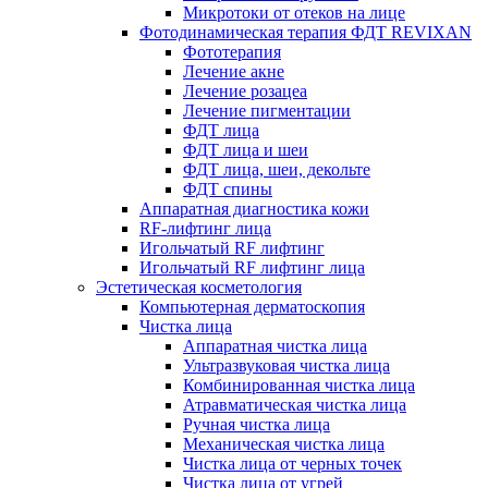
Микротоки от отеков на лице
Фотодинамическая терапия ФДТ REVIXAN
Фототерапия
Лечение акне
Лечение розацеа
Лечение пигментации
ФДТ лица
ФДТ лица и шеи
ФДТ лица, шеи, декольте
ФДТ спины
Аппаратная диагностика кожи
RF-лифтинг лица
Игольчатый RF лифтинг
Игольчатый RF лифтинг лица
Эстетическая косметология
Компьютерная дерматоскопия
Чистка лица
Аппаратная чистка лица
Ультразвуковая чистка лица
Комбинированная чистка лица
Атравматическая чистка лица
Ручная чистка лица
Механическая чистка лица
Чистка лица от черных точек
Чистка лица от угрей