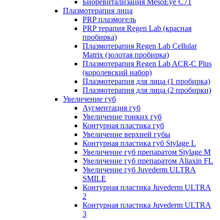
Биоревитализация MesoEye C71
Плазмотерапия лица
PRP плазмогель
PRP терапия Regen Lab (красная
пробирка)
Плазмотерапия Regen Lab Cellular
Matrix (золотая пробирка)
Плазмотерапия Regen Lab ACR-C Plus
(королевский набор)
Плазмотерапия для лица (1 пробирка)
Плазмотерапия для лица (2 пробирки)
Увеличение губ
Аугментация губ
Увеличение тонких губ
Контурная пластика губ
Увеличение верхней губы
Контурная пластика губ Stylage L
Увеличение губ препаратом Stylage M
Увеличение губ препаратом Aliaxin FL
Увеличение губ Juvederm ULTRA
SMILE
Контурная пластика Juvederm ULTRA
2
Контурная пластика Juvederm ULTRA
3