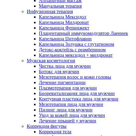
Аппаратный массаж
Мануальная терапия
Инфузионная терапия
Капельница Мексидол
Капельница Милдронат
Капельница Феринжект
Плацентарный иммуномодулятор Лаеннек
Капельница Цитофлавин
Капельница Золушка с глутатионом
Детокс-коктейль с реамберином
Капельница мексидол + милдронат
Мужская косметология
Чистка лица для мужчин
Ботокс для мужчин
Мезотерапия волос и кожи головы
Лечение пигментации
Плазмотерапия для мужчин
Биоревитализация лица для мужчин
Контурная пластика лица для мужчин
Мезотерапия лица для мужчин
Пилинг лица для мужчин
Уход за кожей лица для мужчин
Лечение прыщей у мужчин
Коррекция фигуры
Коррекция тела