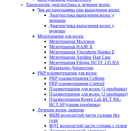
Трихология: диагностика и лечение волос
Чек-ап программы при выпадении волос
Диагностика выпадения волос у
женщин
Диагностика выпадения волос у
мужчин
Мезотерапия для волос
Мезотерапия Мэлсмон
Мезотерапия HAIR X
Мезотерапия Viscoderm Skinko E
Мезотерапия Apriline Hair Line
Мезотерапия Filorga NCTF 135 HA
Инъекции Дипроспан
PRP плазмотерапия для волос
PRP плазмотерапия Cellenis
PRP плазмотерапия Cortexil
Плазмотерапия для волос (1 пробирка)
Плазмотерапия для волос (2 пробирки)
Плазмотерапия Regen Lab BCT RK-
BCT-SP (синяя пробирка)
Лечение волос лазером
ФБМ волосистой части головы без
геля
ФДТ волосистой части головы с гелем
Лечение очаговой алопеции