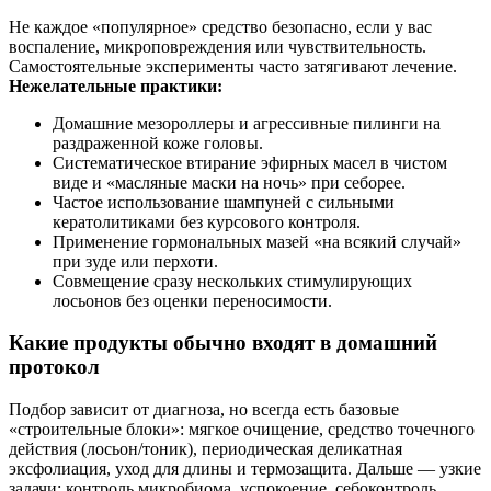
Не каждое «популярное» средство безопасно, если у вас
воспаление, микроповреждения или чувствительность.
Самостоятельные эксперименты часто затягивают лечение.
Нежелательные практики:
Домашние мезороллеры и агрессивные пилинги на
раздраженной коже головы.
Систематическое втирание эфирных масел в чистом
виде и «масляные маски на ночь» при себорее.
Частое использование шампуней с сильными
кератолитиками без курсового контроля.
Применение гормональных мазей «на всякий случай»
при зуде или перхоти.
Совмещение сразу нескольких стимулирующих
лосьонов без оценки переносимости.
Какие продукты обычно входят в домашний
протокол
Подбор зависит от диагноза, но всегда есть базовые
«строительные блоки»: мягкое очищение, средство точечного
действия (лосьон/тоник), периодическая деликатная
эксфолиация, уход для длины и термозащита. Дальше — узкие
задачи: контроль микробиома, успокоение, себоконтроль,