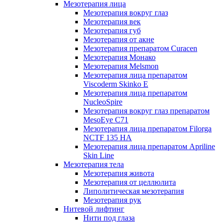
Мезотерапия лица
Мезотерапия вокруг глаз
Мезотерапия век
Мезотерапия губ
Мезотерапия от акне
Мезотерапия препаратом Curacen
Мезотерапия Монако
Мезотерапия Melsmon
Мезотерапия лица препаратом
Viscoderm Skinko E
Мезотерапия лица препаратом
NucleoSpire
Мезотерапия вокруг глаз препаратом
MesoEye С71
Мезотерапия лица препаратом Filorga
NCTF 135 HA
Мезотерапия лица препаратом Apriline
Skin Line
Мезотерапия тела
Мезотерапия живота
Мезотерапия от целлюлита
Липолитическая мезотерапия
Мезотерапия рук
Нитевой лифтинг
Нити под глаза