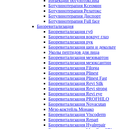
Инъекции ботулотоксина
Ботулинотерапия Ксеомин
Ботулинотерапия Релатокс
Ботулинотерапия Диспорт
Ботулинотерапия Full face
Биоревитализация
Биоревитализация губ
Биоревитализация вокруг глаз
Биоревитализация рук
Биоревитализация шеи и декольте
Уколы пептидов для лица
Биоревитализация мезовартон
Биоревитализация мезоксантин
Биоревитализация Filorga
Биоревитализация Plinest
Биоревитализация Plinest Fast
Биоревитализация Revi Silk
Биоревитализация Revi strong
Биоревитализация Revi eye
Биоревитализация PROFHILO
Биоревитализация Novacutan
Мезо-коктейль Монако
Биоревитализация Viscoderm
Биоревитализация Repart
Биоревитализация Hyalrepair