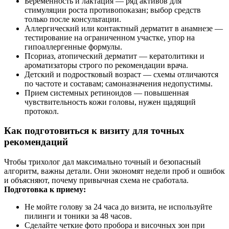
Беременность и лактация — ряд активов для
стимуляции роста противопоказан; выбор средств
только после консультации.
Аллергический или контактный дерматит в анамнезе —
тестирование на ограниченном участке, упор на
гипоаллергенные формулы.
Псориаз, атопический дерматит — кератолитики и
ароматизаторы строго по рекомендации врача.
Детский и подростковый возраст — схемы отличаются
по частоте и составам; самоназначения недопустимы.
Прием системных ретиноидов — повышенная
чувствительность кожи головы, нужен щадящий
протокол.
Как подготовиться к визиту для точных
рекомендаций
Чтобы трихолог дал максимально точный и безопасный
алгоритм, важны детали. Они экономят недели проб и ошибок
и объясняют, почему привычная схема не сработала.
Подготовка к приему:
Не мойте голову за 24 часа до визита, не используйте
пилинги и тоники за 48 часов.
Сделайте четкие фото пробора и височных зон при