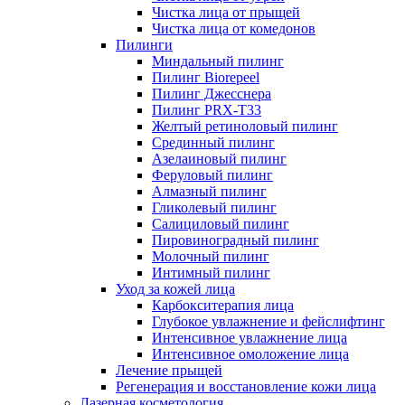
Чистка лица от прыщей
Чистка лица от комедонов
Пилинги
Миндальный пилинг
Пилинг Biorepeel
Пилинг Джесснера
Пилинг PRX-T33
Желтый ретиноловый пилинг
Срединный пилинг
Азелаиновый пилинг
Феруловый пилинг
Алмазный пилинг
Гликолевый пилинг
Салициловый пилинг
Пировиноградный пилинг
Молочный пилинг
Интимный пилинг
Уход за кожей лица
Карбокситерапия лица
Глубокое увлажнение и фейслифтинг
Интенсивное увлажнение лица
Интенсивное омоложение лица
Лечение прыщей
Регенерация и восстановление кожи лица
Лазерная косметология