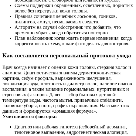
Схемы поддержки окрашенных, осветленных, пористых
волос без перегрузки кожи головы.
Правила сочетания лечебных лосьонов, тоников,
пилингов, ампул, несмываемых средств.
Алгоритм на случай обострения: что добавить, что
временно убрать, когда обратиться повторно.
План наблюдения: когда ждать первые изменения, когда
корректировать схему, какие фото делать для контроля.
Как составляется персональный протокол ухода
Врач всегда начинает с оценки кожи головы, стержня волос и
анамнеза. Диагностически значимы дерматоскопическая
картина, себум‑профиль, выраженность шелушения,
локализация зуда, плотность и диаметр волос, наличие очагов
воспаления, а также влияние гормональных, нутритивных и
стрессовых факторов. Далее — сбор бытовых деталей:
температура воды, частота мытья, привычные стайлинги,
головные уборы, спорт, график окрашивания. На стыке этих
данных и формируется «домашняя формула».
Учитываются факторы:
Диагноз или рабочая гипотеза (себорейный дерматит,
телогеновое выпадение, андрогенетическая алопеция,