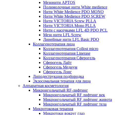
Мезонити APTOS
Полимолочные нити White medience
Нити White Medience PDO MONO
Нити White Medience PDO SCREW
Нити VICTORIA Screw PLLA
Нити VICTORIA Mono PLLA
Нити с насечками LFL 4D PDO PCL
Мезо нити LFL Screw
Линейные нити LFL Basic PDO
Коллагенотерапия лица
Коллагенотерапия Collost micro
Коллагенотерапия Linerase
Коллагенотерапия Сферогель
Сферогель Лайт
Сферогель Медиум
Сферогель Лонг
Липодеструкция подбородка
Экзосомальная терапия для лица
Аппаратная косметология
Микроигольчатый RF-лифтинг
Микроигольчатый RF лифтинг век
Микроигольчатый RF лифтинг живота
Микроигольчатый RF лифтинг тела
Микротоковая терапия
Микротоки вокруг глаз