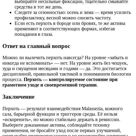
выбирайте несильные фиксации, тщательно смывайте
средства в тот же день.
Следите за сезонностью: осень и зима — время усилить
профилактику, весной можно снизить частоту.
Если есть перхоть в бороде или бровях, те же активы
применяют в соответствующих формах, избегая
попадания в глаза.
Ответ на главный вопрос
Можно ли вылечить перхоть навсегда? На уровне «забыть и
никогда не вспоминать» — нет. На уровне жить без чешуек,
зуда и смущения месяцами и годами — да. Это достигается
дисциплиной, правильной тактикой и пониманием биологии
процесса.
Перхоть — контролируемое состояние при
грамотном уходе и своевременной терапии
.
Заключение
Перхоть — результат взаимодействия Malassezia, кожного
сала, барьерной функции и триггеров среды. Её нельзя
«искоренить», но можно стабильно держать в ремиссии.
Выберите доказанные активы, соблюдайте технику
применения, не бросайте уход после первых улучшений,
учитывайте противопоказания и не игнорируйте симптомы,