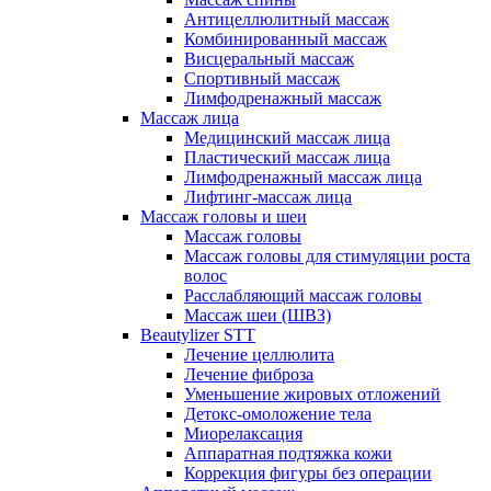
Антицеллюлитный массаж
Комбинированный массаж
Висцеральный массаж
Спортивный массаж
Лимфодренажный массаж
Массаж лица
Медицинский массаж лица
Пластический массаж лица
Лимфодренажный массаж лица
Лифтинг-массаж лица
Массаж головы и шеи
Массаж головы
Массаж головы для стимуляции роста
волос
Расслабляющий массаж головы
Массаж шеи (ШВЗ)
Beautylizer STT
Лечение целлюлита
Лечение фиброза
Уменьшение жировых отложений
Детокс-омоложение тела
Миорелаксация
Аппаратная подтяжка кожи
Коррекция фигуры без операции