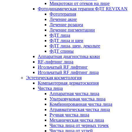
Микротоки от отеков на лице
Фотодинамическая терапия ФДТ REVIXAN
Фототерапия
Лечение акне
Лечение розацеа
Лечение пигментации
ФДТ лица
ФДТ лица и шеи
ФДТ лица, шеи, декольте
ФДТ спины
Аппаратная диагностика кожи
RF-лифтинг лица
Игольчатый RF лифтинг
Игольчатый RF лифтинг лица
Эстетическая косметология
Компьютерная дерматоскопия
Чистка лица
Аппаратная чистка лица
Ультразвуковая чистка лица
Комбинированная чистка лица
Атравматическая чистка лица
Ручная чистка лица
Механическая чистка лица
Чистка лица от черных точек
Чистка лица от угрей