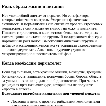
Роль образа жизни и питания
Нет «волшебной диеты» от перхоти. Но есть факторы,
которые облегчают контроль. Умеренная физическая
активность и нормализация сна снижают уровень стрессовых
медиаторов, а они напрямую влияют на кожу и иммунитет.
Питание с достаточным количеством белка, омега‑жирных
кислот, цинка и витаминов группы B поддерживает барьер и
нормальный рост волос. Высокогликемическая нагрузка и
избыток насыщенных жиров могут усиливать салоотделение
— стоит сдерживать. Алкоголь и курение ухудшают
микроциркуляцию и воспалительный фон.
Когда необходим дерматолог
Если зуд сильный, есть красные бляшки, мокнутие, трещины,
болезненность, выпадение, поражены брови, борода, область
за ушами — это повод для очной диагностики. При частых
рецидивах врач назначит курс, который вы не получите
«просто в аптеке».
Возможные врачебные назначения при упорной перхоти:
Лосьоны и пены с противогрибковыми компонентами
для кожи головы между мытьями.