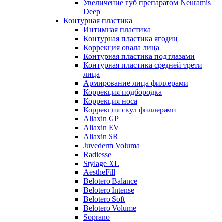
Увеличение губ препаратом Neuramis
Deep
Контурная пластика
Интимная пластика
Контурная пластика ягодиц
Коррекция овала лица
Контурная пластика под глазами
Контурная пластика средней трети
лица
Армирование лица филлерами
Коррекция подбородка
Коррекция носа
Коррекция скул филлерами
Aliaxin GP
Aliaxin EV
Aliaxin SR
Juvederm Voluma
Radiesse
Stylage XL
AestheFill
Belotero Balance
Belotero Intense
Belotero Soft
Belotero Volume
Soprano