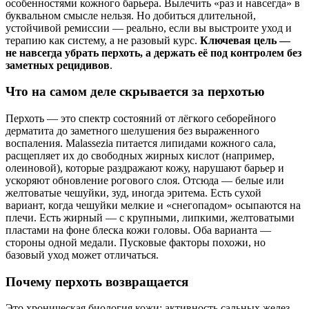
особенностями кожного барьера. Вылечить «раз и навсегда» в
буквальном смысле нельзя. Но добиться длительной,
устойчивой ремиссии — реально, если вы выстроите уход и
терапию как систему, а не разовый курс.
Ключевая цель —
не навсегда убрать перхоть, а держать её под контролем без
заметных рецидивов
.
Что на самом деле скрывается за перхотью
Перхоть — это спектр состояний от лёгкого себорейного
дерматита до заметного шелушения без выраженного
воспаления. Malassezia питается липидами кожного сала,
расщепляет их до свободных жирных кислот (например,
олеиновой), которые раздражают кожу, нарушают барьер и
ускоряют обновление рогового слоя. Отсюда — белые или
желтоватые чешуйки, зуд, иногда эритема. Есть сухой
вариант, когда чешуйки мелкие и «снегопадом» осыпаются на
плечи. Есть жирный — с крупными, липкими, желтоватыми
пластами на фоне блеска кожи головы. Оба варианта —
стороны одной медали. Пусковые факторы похожи, но
базовый уход может отличаться.
Почему перхоть возвращается
Это хроническая биология кожи: активность сальных желез