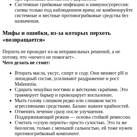
Системные грибковые инфекции и иммуносупрессия:
схемы только под наблюдением врача; не комбинируйте
системные и местные противогрибковые средства без
назначения.
Мифы и ошибки, из-за которых перхоть
«возвращается»
Перхоть не проходит из-за неправильных решений, а не
потому, что «ничего не помогает».
Чего делать не стоит:
Втирать масла, уксус, спирт и соду. Они меняют pH и
липидный состав, усиливают раздражение и рост
Malassezia.
Сдирать чешуйки ногтями и жёсткими скрабами. Это
травмирует барьер и провоцирует воспаление.
Мыть голову слишком редко или слишком часто
агрессивными средствами. Баланс важнее крайностей.
Отменять лечение сразу после улучшения.
Поддерживающий режим — основа стойкой ремиссии.
Считать «сухую перхоть» просто сухостью. Это та же
биология, только с меньшей сальностью, ей тоже нужен
противогрибковый компонент.