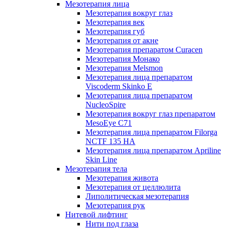
Мезотерапия лица
Мезотерапия вокруг глаз
Мезотерапия век
Мезотерапия губ
Мезотерапия от акне
Мезотерапия препаратом Curacen
Мезотерапия Монако
Мезотерапия Melsmon
Мезотерапия лица препаратом
Viscoderm Skinko E
Мезотерапия лица препаратом
NucleoSpire
Мезотерапия вокруг глаз препаратом
MesoEye С71
Мезотерапия лица препаратом Filorga
NCTF 135 HA
Мезотерапия лица препаратом Apriline
Skin Line
Мезотерапия тела
Мезотерапия живота
Мезотерапия от целлюлита
Липолитическая мезотерапия
Мезотерапия рук
Нитевой лифтинг
Нити под глаза