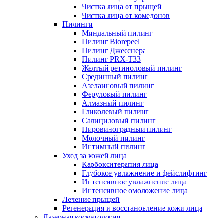
Чистка лица от прыщей
Чистка лица от комедонов
Пилинги
Миндальный пилинг
Пилинг Biorepeel
Пилинг Джесснера
Пилинг PRX-T33
Желтый ретиноловый пилинг
Срединный пилинг
Азелаиновый пилинг
Феруловый пилинг
Алмазный пилинг
Гликолевый пилинг
Салициловый пилинг
Пировиноградный пилинг
Молочный пилинг
Интимный пилинг
Уход за кожей лица
Карбокситерапия лица
Глубокое увлажнение и фейслифтинг
Интенсивное увлажнение лица
Интенсивное омоложение лица
Лечение прыщей
Регенерация и восстановление кожи лица
Лазерная косметология