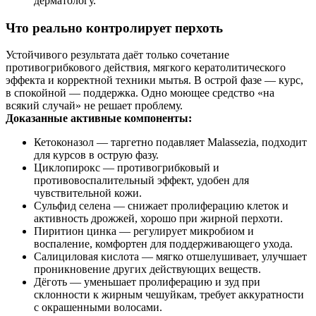
дерматологу.
Что реально контролирует перхоть
Устойчивого результата даёт только сочетание
противогрибкового действия, мягкого кератолитического
эффекта и корректной техники мытья. В острой фазе — курс,
в спокойной — поддержка. Одно моющее средство «на
всякий случай» не решает проблему.
Доказанные активные компоненты:
Кетоконазол — таргетно подавляет Malassezia, подходит
для курсов в острую фазу.
Циклопирокс — противогрибковый и
противовоспалительный эффект, удобен для
чувствительной кожи.
Сульфид селена — снижает пролиферацию клеток и
активность дрожжей, хорошо при жирной перхоти.
Пиритион цинка — регулирует микробиом и
воспаление, комфортен для поддерживающего ухода.
Салициловая кислота — мягко отшелушивает, улучшает
проникновение других действующих веществ.
Дёготь — уменьшает пролиферацию и зуд при
склонности к жирным чешуйкам, требует аккуратности
с окрашенными волосами.