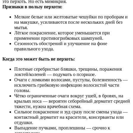
это перхоть. Но есть мимикрия.
Признаки в пользу перхоти:
Мелкие белые или желтоватые чешуйки по проборам и
на макушке, усиливаются после нескольких дней без
мытья.
Лёгкое покраснение, которое уменьшается при
применении противогрибковых шампуней.
Сезонность обострений и улучшение на фоне
правильного ухода.
Когда это может быть не перхоть:
Плотные серебристые бляшки, трещины, поражения
локтей/коленей — подумать о псориазе.
Очаги с ломкими волосами, пустулы, болезненность —
исключить грибковую инфекцию волосистой части
головы.
Чётко ограниченные очаги вокруг ушей, в бровях, на
крыльях носа — вероятен себорейный дерматит средней
тяжести, нужна врачебная схема.
Сильное покраснение и зуд сразу после смены ухода —
контактный дерматит на красители, консерванты или
отдушки.
Выпадение пучками, проплешины — срочно к