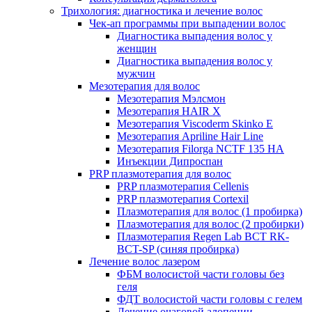
Трихология: диагностика и лечение волос
Чек-ап программы при выпадении волос
Диагностика выпадения волос у
женщин
Диагностика выпадения волос у
мужчин
Мезотерапия для волос
Мезотерапия Мэлсмон
Мезотерапия HAIR X
Мезотерапия Viscoderm Skinko E
Мезотерапия Apriline Hair Line
Мезотерапия Filorga NCTF 135 HA
Инъекции Дипроспан
PRP плазмотерапия для волос
PRP плазмотерапия Cellenis
PRP плазмотерапия Cortexil
Плазмотерапия для волос (1 пробирка)
Плазмотерапия для волос (2 пробирки)
Плазмотерапия Regen Lab BCT RK-
BCT-SP (синяя пробирка)
Лечение волос лазером
ФБМ волосистой части головы без
геля
ФДТ волосистой части головы с гелем
Лечение очаговой алопеции