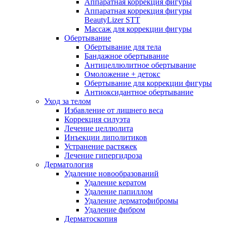
Аппаратная коррекция фигуры
Аппаратная коррекция фигуры
BeautyLizer STT
Массаж для коррекции фигуры
Обертывание
Обертывание для тела
Бандажное обертывание
Антицеллюлитное обертывание
Омоложение + детокс
Обертывание для коррекции фигуры
Антиоксидантное обертывание
Уход за телом
Избавление от лишнего веса
Коррекция силуэта
Лечение целлюлита
Инъекции липолитиков
Устранение растяжек
Лечение гипергидроза
Дерматология
Удаление новообразований
Удаление кератом
Удаление папиллом
Удаление дерматофибромы
Удаление фибром
Дерматоскопия