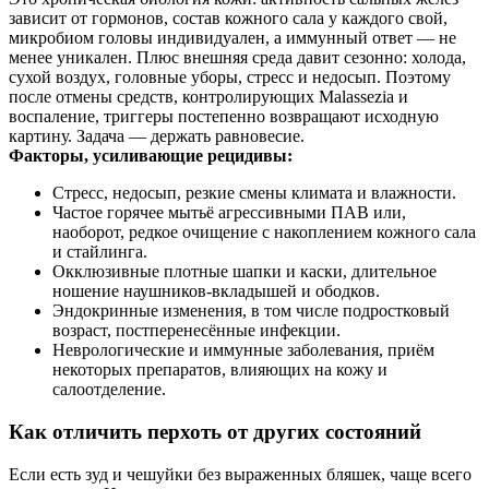
зависит от гормонов, состав кожного сала у каждого свой,
микробиом головы индивидуален, а иммунный ответ — не
менее уникален. Плюс внешняя среда давит сезонно: холода,
сухой воздух, головные уборы, стресс и недосып. Поэтому
после отмены средств, контролирующих Malassezia и
воспаление, триггеры постепенно возвращают исходную
картину. Задача — держать равновесие.
Факторы, усиливающие рецидивы:
Стресс, недосып, резкие смены климата и влажности.
Частое горячее мытьё агрессивными ПАВ или,
наоборот, редкое очищение с накоплением кожного сала
и стайлинга.
Окклюзивные плотные шапки и каски, длительное
ношение наушников-вкладышей и ободков.
Эндокринные изменения, в том числе подростковый
возраст, постперенесённые инфекции.
Неврологические и иммунные заболевания, приём
некоторых препаратов, влияющих на кожу и
салоотделение.
Как отличить перхоть от других состояний
Если есть зуд и чешуйки без выраженных бляшек, чаще всего