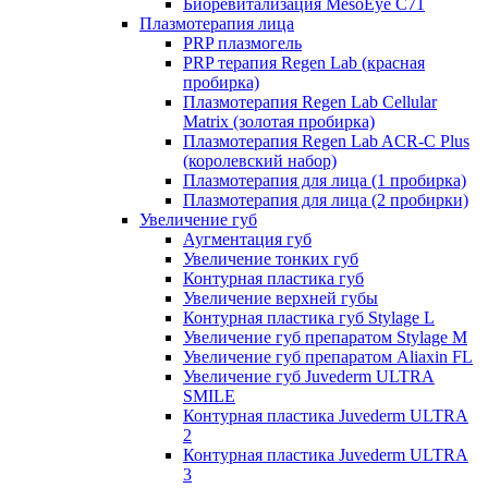
Биоревитализация MesoEye C71
Плазмотерапия лица
PRP плазмогель
PRP терапия Regen Lab (красная
пробирка)
Плазмотерапия Regen Lab Cellular
Matrix (золотая пробирка)
Плазмотерапия Regen Lab ACR-C Plus
(королевский набор)
Плазмотерапия для лица (1 пробирка)
Плазмотерапия для лица (2 пробирки)
Увеличение губ
Аугментация губ
Увеличение тонких губ
Контурная пластика губ
Увеличение верхней губы
Контурная пластика губ Stylage L
Увеличение губ препаратом Stylage M
Увеличение губ препаратом Aliaxin FL
Увеличение губ Juvederm ULTRA
SMILE
Контурная пластика Juvederm ULTRA
2
Контурная пластика Juvederm ULTRA
3