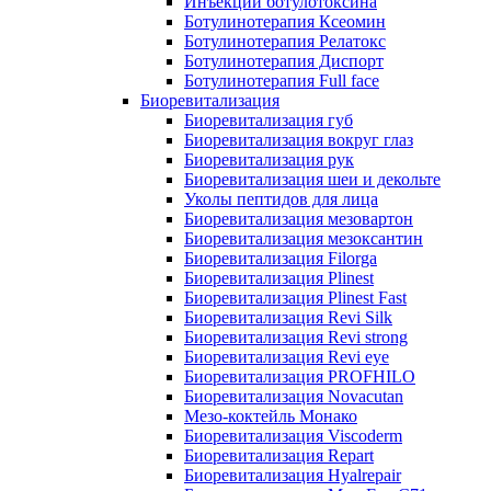
Инъекции ботулотоксина
Ботулинотерапия Ксеомин
Ботулинотерапия Релатокс
Ботулинотерапия Диспорт
Ботулинотерапия Full face
Биоревитализация
Биоревитализация губ
Биоревитализация вокруг глаз
Биоревитализация рук
Биоревитализация шеи и декольте
Уколы пептидов для лица
Биоревитализация мезовартон
Биоревитализация мезоксантин
Биоревитализация Filorga
Биоревитализация Plinest
Биоревитализация Plinest Fast
Биоревитализация Revi Silk
Биоревитализация Revi strong
Биоревитализация Revi eye
Биоревитализация PROFHILO
Биоревитализация Novacutan
Мезо-коктейль Монако
Биоревитализация Viscoderm
Биоревитализация Repart
Биоревитализация Hyalrepair