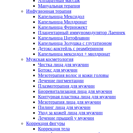
Аппаратный массаж
Мануальная терапия
Инфузионная терапия
Капельница Мексидол
Капельница Милдронат
Капельница Феринжект
Плацентарный иммуномодулятор Лаеннек
Капельница Цитофлавин
Капельница Золушка с глутатионом
Детокс-коктейль с реамберином
Капельница мексидол + милдронат
Мужская косметология
Чистка лица для мужчин
Ботокс для мужчин
Мезотерапия волос и кожи головы
Лечение пигментации
Плазмотерапия для мужчин
Биоревитализация лица для мужчин
Контурная пластика лица для мужчин
Мезотерапия лица для мужчин
Пилинг лица для мужчин
Уход за кожей лица для мужчин
Лечение прыщей у мужчин
Коррекция фигуры
Коррекция тела