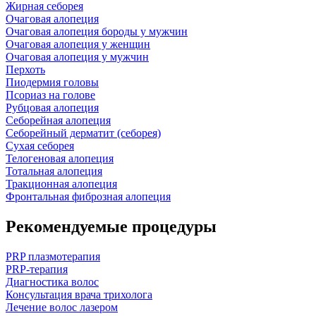
Жирная себорея
Очаговая алопеция
Очаговая алопеция бороды у мужчин
Очаговая алопеция у женщин
Очаговая алопеция у мужчин
Перхоть
Пиодермия головы
Псориаз на голове
Рубцовая алопеция
Себорейная алопеция
Себорейный дерматит (себорея)
Сухая себорея
Телогеновая алопеция
Тотальная алопеция
Тракционная алопеция
Фронтальная фиброзная алопеция
Рекомендуемые процедуры
PRP плазмотерапия
PRP-терапия
Диагностика волос
Консультация врача трихолога
Лечение волос лазером