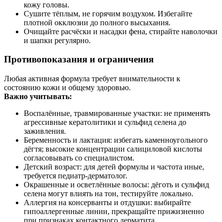
кожу головы.
Сушите тёплым, не горячим воздухом. Избегайте
плотной окклюзии до полного высыхания.
Очищайте расчёски и насадки фена, стирайте наволочки
и шапки регулярно.
Противопоказания и ограничения
Любая активная формула требует внимательности к
состоянию кожи и общему здоровью.
Важно учитывать:
Воспалённые, травмированные участки: не применять
агрессивные кератолитики и сульфид селена до
заживления.
Беременность и лактация: избегать каменноугольного
дёгтя; высокие концентрации салициловой кислоты
согласовывать со специалистом.
Детский возраст: для детей формулы и частота иные,
требуется педиатр-дерматолог.
Окрашенные и осветлённые волосы: дёготь и сульфид
селена могут влиять на тон, тестируйте локально.
Аллергия на консерванты и отдушки: выбирайте
гипоаллергенные линии, прекращайте прижизненно
при признаках контактного дерматита.