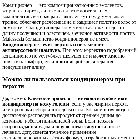
Кондиционер — это композиция катионных эмолентов,
жирных спиртов, силиконов и вспомогательных
компонентов, которая разглаживает кутикулу, уменьшает
трение, облегчает расчёсывание и защищает полотно волос от
ломкости. У кондиционера косметическая задача: сделать
длину послушной и блестящей. Лечебной активности против
Malassezia большинство кондиционеров не имеет.
Кондиционер не лечит перхоть и не заменяет
антиперхотный шампунь
. При этом корректно подобранный
кондиционер не усугубляет шелушение и может заметно
повысить комфорт, если противогрибковая терапия
подсушивает длину.
Можно ли пользоваться кондиционером при
перхоти
Да, можно.
Ключевое правило — не наносить обычный
кондиционер на кожу головы
, если у вас жирная перхоть
или признаки себорейного дерматита. Большинству людей
достаточно распределять продукт от средней длины до
кончиков, избегая прикорневой зоны. Если перхоть
сопровождается зудом и ощущением стянутости после
лечения, допускается точечное применение
специализированных лёгких формул, разработанных именно