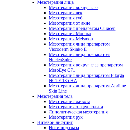
Мезотерапия лица
Мезотерапия вокруг глаз
Мезотерапия век
Мезотерапия губ
Мезотерапия от акне
Мезотерапия препаратом Curacen
Мезотерапия Монако
Мезотерапия Melsmon
Мезотерапия лица препаратом
Viscoderm Skinko E
Мезотерапия лица препаратом
NucleoSpire
Мезотерапия вокруг глаз препаратом
MesoEye С71
Мезотерапия лица препаратом Filorga
NCTF 135 HA
Мезотерапия лица препаратом Apriline
Skin Line
Мезотерапия тела
Мезотерапия живота
Мезотерапия от целлюлита
Липолитическая мезотерапия
Мезотерапия рук
Нитевой лифтинг
Нити под глаза