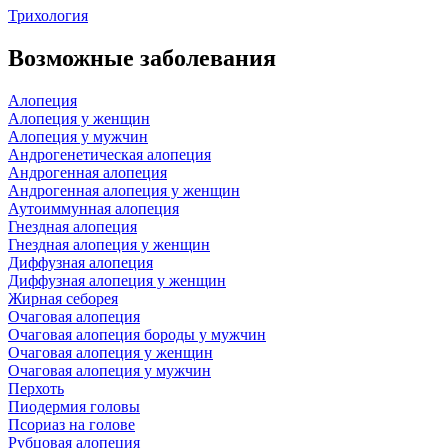
Трихология
Возможные заболевания
Алопеция
Алопеция у женщин
Алопеция у мужчин
Андрогенетическая алопеция
Андрогенная алопеция
Андрогенная алопеция у женщин
Аутоиммунная алопеция
Гнездная алопеция
Гнездная алопеция у женщин
Диффузная алопеция
Диффузная алопеция у женщин
Жирная себорея
Очаговая алопеция
Очаговая алопеция бороды у мужчин
Очаговая алопеция у женщин
Очаговая алопеция у мужчин
Перхоть
Пиодермия головы
Псориаз на голове
Рубцовая алопеция