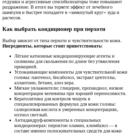
отдушки и агрессивные сенсибилизаторы тоже повышают
раздражение. В итоге вы теряете эффект от лечебного
шампуня и быстрее попадаете в «замкнутый круг» зуда и
расчесов.
Как выбрать кондиционер при перхоти
Выбор зависит от типа перхоти и чувствительности кожи.
Ингредиенты, которые стоит приветствовать:
Лёгкие катионные кондиционирующие агенты и
силиконы для скольжения по длине без утяжеления
прикорней.
Успокаивающие компоненты для чувствительной кожи
головы: пантенол, бисаболол, экстракт центеллы,
аллантоин, бетаин, алоэ вера.
Мягкие увлажнители: глицерин, пропандиол, низкие
концентрации мочевины при хорошей переносимости.
Кератолитики для контроля чешуек в
специализированных формулах для кожи головы:
салициловая кислота в умеренных концентрациях,
ихтиол светлый.
Антидандруф-компоненты в специальных
кондиционерах: пироктон оламин, климбазол — в
составе именно полоскивательных средств для кожи