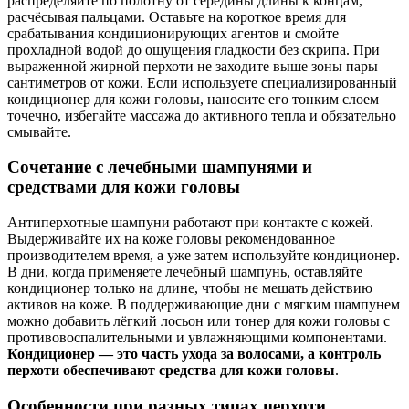
распределяйте по полотну от середины длины к концам,
расчёсывая пальцами. Оставьте на короткое время для
срабатывания кондиционирующих агентов и смойте
прохладной водой до ощущения гладкости без скрипа. При
выраженной жирной перхоти не заходите выше зоны пары
сантиметров от кожи. Если используете специализированный
кондиционер для кожи головы, наносите его тонким слоем
точечно, избегайте массажа до активного тепла и обязательно
смывайте.
Сочетание с лечебными шампунями и
средствами для кожи головы
Антиперхотные шампуни работают при контакте с кожей.
Выдерживайте их на коже головы рекомендованное
производителем время, а уже затем используйте кондиционер.
В дни, когда применяете лечебный шампунь, оставляйте
кондиционер только на длине, чтобы не мешать действию
активов на коже. В поддерживающие дни с мягким шампунем
можно добавить лёгкий лосьон или тонер для кожи головы с
противовоспалительными и увлажняющими компонентами.
Кондиционер — это часть ухода за волосами, а контроль
перхоти обеспечивают средства для кожи головы
.
Особенности при разных типах перхоти