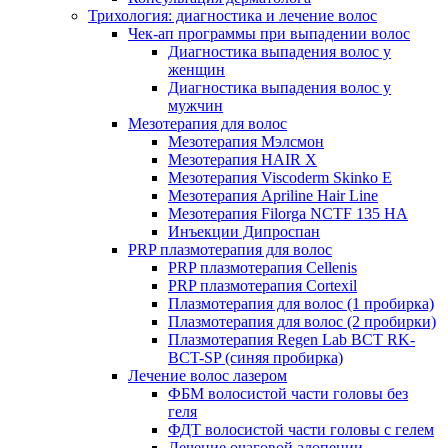
Трихология: диагностика и лечение волос
Чек-ап программы при выпадении волос
Диагностика выпадения волос у
женщин
Диагностика выпадения волос у
мужчин
Мезотерапия для волос
Мезотерапия Мэлсмон
Мезотерапия HAIR X
Мезотерапия Viscoderm Skinko E
Мезотерапия Apriline Hair Line
Мезотерапия Filorga NCTF 135 HA
Инъекции Дипроспан
PRP плазмотерапия для волос
PRP плазмотерапия Cellenis
PRP плазмотерапия Cortexil
Плазмотерапия для волос (1 пробирка)
Плазмотерапия для волос (2 пробирки)
Плазмотерапия Regen Lab BCT RK-
BCT-SP (синяя пробирка)
Лечение волос лазером
ФБМ волосистой части головы без
геля
ФДТ волосистой части головы с гелем
Лечение очаговой алопеции