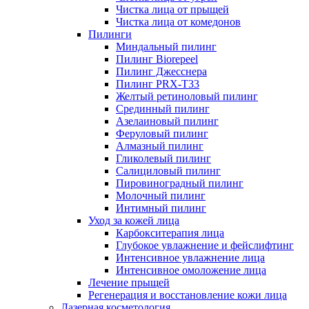
Чистка лица от прыщей
Чистка лица от комедонов
Пилинги
Миндальный пилинг
Пилинг Biorepeel
Пилинг Джесснера
Пилинг PRX-T33
Желтый ретиноловый пилинг
Срединный пилинг
Азелаиновый пилинг
Феруловый пилинг
Алмазный пилинг
Гликолевый пилинг
Салициловый пилинг
Пировиноградный пилинг
Молочный пилинг
Интимный пилинг
Уход за кожей лица
Карбокситерапия лица
Глубокое увлажнение и фейслифтинг
Интенсивное увлажнение лица
Интенсивное омоложение лица
Лечение прыщей
Регенерация и восстановление кожи лица
Лазерная косметология