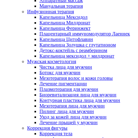
Аппаратный массаж
Мануальная терапия
Инфузионная терапия
Капельница Мексидол
Капельница Милдронат
Капельница Феринжект
Плацентарный иммуномодулятор Лаеннек
Капельница Цитофлавин
Капельница Золушка с глутатионом
Детокс-коктейль с реамберином
Капельница мексидол + милдронат
Мужская косметология
Чистка лица для мужчин
Ботокс для мужчин
Мезотерапия волос и кожи головы
Лечение пигментации
Плазмотерапия для мужчин
Биоревитализация лица для мужчин
Контурная пластика лица для мужчин
Мезотерапия лица для мужчин
Пилинг лица для мужчин
Уход за кожей лица для мужчин
Лечение прыщей у мужчин
Коррекция фигуры
Коррекция тела