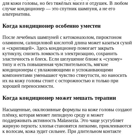
для кожи головы, но без тяжёлых масел и отдушек. В любом
случае кондиционер — это спутник шампуня, а не его
альтернатива.
Когда кондиционер особенно уместен
После лечебных шампуней с кетоконазолом, пироктоном
оламином, салициловой кислотой длина может казаться сухой
и «скрипящей». Здесь кондиционер помогает закрыть
кутикулу, снизить ломкость и электризацию, сохранить
эластичность и блеск. Если шелушение ближе к «сухому»
типу и есть повышенная чувствительность, мягкие
кондиционеры с увлажняющими и успокаивающими
компонентами уменьшают чувство стянутости, но наносить
их на кожу головы стоит с осторожностью и только при
хорошей переносимости.
Когда кондиционер может мешать терапии
Насыщенные, окклюзивные формулы на коже головы создают
плёнку, которая меняет липидную среду и может
поддерживать активность Malassezia. Это чаще усугубляет
жирную перхоть: хлопья становятся липкими, приклеиваются
к волосам, кожа зудит сильнее. При длительном контакте