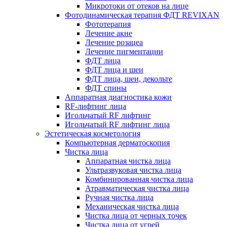
Микротоки от отеков на лице
Фотодинамическая терапия ФДТ REVIXAN
Фототерапия
Лечение акне
Лечение розацеа
Лечение пигментации
ФДТ лица
ФДТ лица и шеи
ФДТ лица, шеи, декольте
ФДТ спины
Аппаратная диагностика кожи
RF-лифтинг лица
Игольчатый RF лифтинг
Игольчатый RF лифтинг лица
Эстетическая косметология
Компьютерная дерматоскопия
Чистка лица
Аппаратная чистка лица
Ультразвуковая чистка лица
Комбинированная чистка лица
Атравматическая чистка лица
Ручная чистка лица
Механическая чистка лица
Чистка лица от черных точек
Чистка лица от угрей