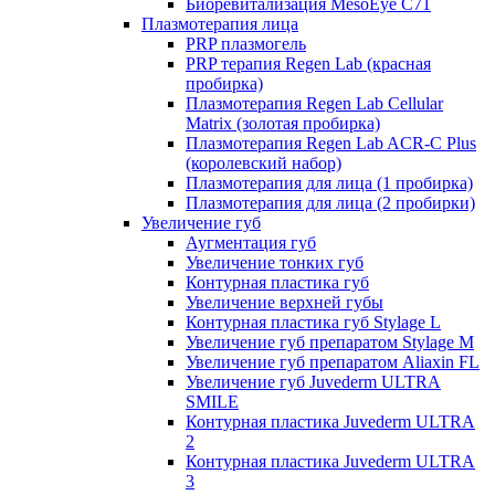
Биоревитализация MesoEye C71
Плазмотерапия лица
PRP плазмогель
PRP терапия Regen Lab (красная
пробирка)
Плазмотерапия Regen Lab Cellular
Matrix (золотая пробирка)
Плазмотерапия Regen Lab ACR-C Plus
(королевский набор)
Плазмотерапия для лица (1 пробирка)
Плазмотерапия для лица (2 пробирки)
Увеличение губ
Аугментация губ
Увеличение тонких губ
Контурная пластика губ
Увеличение верхней губы
Контурная пластика губ Stylage L
Увеличение губ препаратом Stylage M
Увеличение губ препаратом Aliaxin FL
Увеличение губ Juvederm ULTRA
SMILE
Контурная пластика Juvederm ULTRA
2
Контурная пластика Juvederm ULTRA
3