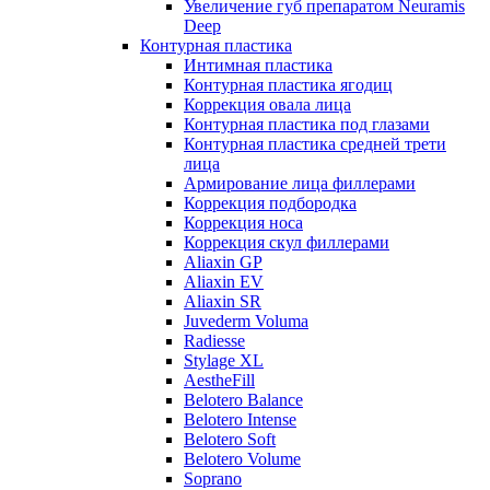
Увеличение губ препаратом Neuramis
Deep
Контурная пластика
Интимная пластика
Контурная пластика ягодиц
Коррекция овала лица
Контурная пластика под глазами
Контурная пластика средней трети
лица
Армирование лица филлерами
Коррекция подбородка
Коррекция носа
Коррекция скул филлерами
Aliaxin GP
Aliaxin EV
Aliaxin SR
Juvederm Voluma
Radiesse
Stylage XL
AestheFill
Belotero Balance
Belotero Intense
Belotero Soft
Belotero Volume
Soprano