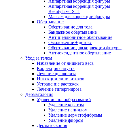
Аппаратная коррекция фигуры
Аппаратная коррекция фигуры
BeautyLizer STT
Массаж для коррекции фигуры
Обертывание
Обертывание для тела
Бандажное обертывание
Антицеллюлитное обертывание
Омоложение + детокс
Обертывание для коррекции фигуры
Антиоксидантное обертывание
Уход за телом
Избавление от лишнего веса
Коррекция силуэта
Лечение целлюлита
Инъекции липолитиков
Устранение растяжек
Лечение гипергидроза
Дерматология
Удаление новообразований
Удаление кератом
Удаление папиллом
Удаление дерматофибромы
Удаление фибром
Дерматоскопия