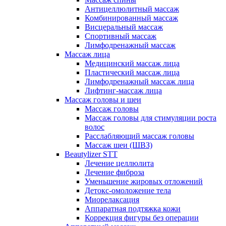
Антицеллюлитный массаж
Комбинированный массаж
Висцеральный массаж
Спортивный массаж
Лимфодренажный массаж
Массаж лица
Медицинский массаж лица
Пластический массаж лица
Лимфодренажный массаж лица
Лифтинг-массаж лица
Массаж головы и шеи
Массаж головы
Массаж головы для стимуляции роста
волос
Расслабляющий массаж головы
Массаж шеи (ШВЗ)
Beautylizer STT
Лечение целлюлита
Лечение фиброза
Уменьшение жировых отложений
Детокс-омоложение тела
Миорелаксация
Аппаратная подтяжка кожи
Коррекция фигуры без операции