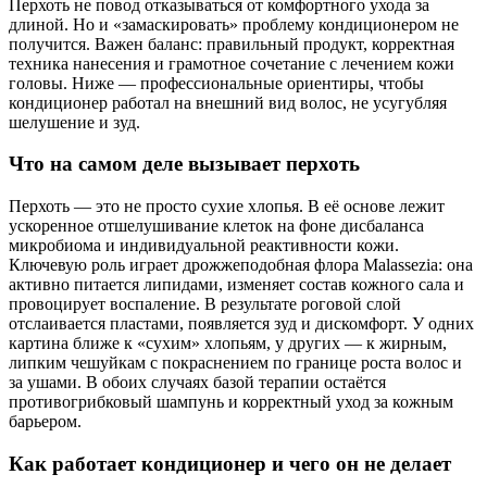
Перхоть не повод отказываться от комфортного ухода за
длиной. Но и «замаскировать» проблему кондиционером не
получится. Важен баланс: правильный продукт, корректная
техника нанесения и грамотное сочетание с лечением кожи
головы. Ниже — профессиональные ориентиры, чтобы
кондиционер работал на внешний вид волос, не усугубляя
шелушение и зуд.
Что на самом деле вызывает перхоть
Перхоть — это не просто сухие хлопья. В её основе лежит
ускоренное отшелушивание клеток на фоне дисбаланса
микробиома и индивидуальной реактивности кожи.
Ключевую роль играет дрожжеподобная флора Malassezia: она
активно питается липидами, изменяет состав кожного сала и
провоцирует воспаление. В результате роговой слой
отслаивается пластами, появляется зуд и дискомфорт. У одних
картина ближе к «сухим» хлопьям, у других — к жирным,
липким чешуйкам с покраснением по границе роста волос и
за ушами. В обоих случаях базой терапии остаётся
противогрибковый шампунь и корректный уход за кожным
барьером.
Как работает кондиционер и чего он не делает