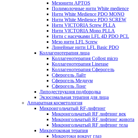
Мезонити APTOS
Полимолочные нити White medience
Нити White Medience PDO MONO
Нити White Medience PDO SCREW
Нити VICTORIA Screw PLLA
Нити VICTORIA Mono PLLA
Нити с насечками LFL 4D PDO PCL
Мезо нити LFL Screw
Линейные нити LFL Basic PDO
Коллагенотерапия лица
Коллагенотерапия Collost micro
Коллагенотерапия Linerase
Коллагенотерапия Сферогель
Сферогель Лайт
Сферогель Медиум
Сферогель Лонг
Липодеструкция подбородка
Экзосомальная терапия для лица
Аппаратная косметология
Микроигольчатый RF-лифтинг
Микроигольчатый RF лифтинг век
Микроигольчатый RF лифтинг живота
Микроигольчатый RF лифтинг тела
Микротоковая терапия
Микротоки вокруг глаз