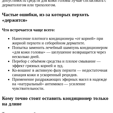
допустимость средств для кожи головы лучше согласовать с
дерматологом или трихологом.
Частые ошибки, из-за которых перхоть
«держится»
Что встречается чаще всего:
Нанесение плотного кондиционера «от корней» при
жирной перхоти и себорейном дерматите.
Попытка заменить лечебный шампунь кондиционером
«для кожи головы» — шелушение возвращается через
несколько дней.
Перебор с объёмом средства и плохое смывание —
эффект грязных корней и зуд.
Ко-вошинг в активную фазу перхоти — недостаточная
санация кожи и ускоренный рецидив.
Применение раздражающих эфирных масел в надежде
на «натуральный» антимикоз — усиление
чувствительности.
Кому точно стоит оставить кондиционер только
на длине