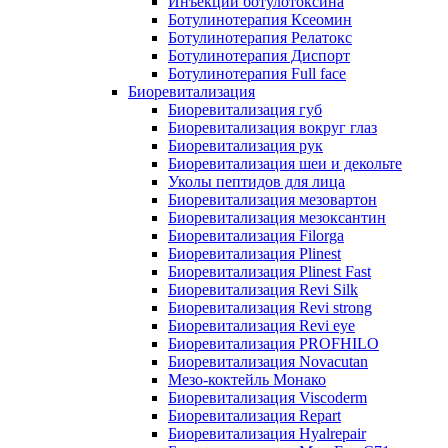
Инъекции ботулотоксина
Ботулинотерапия Ксеомин
Ботулинотерапия Релатокс
Ботулинотерапия Диспорт
Ботулинотерапия Full face
Биоревитализация
Биоревитализация губ
Биоревитализация вокруг глаз
Биоревитализация рук
Биоревитализация шеи и декольте
Уколы пептидов для лица
Биоревитализация мезовартон
Биоревитализация мезоксантин
Биоревитализация Filorga
Биоревитализация Plinest
Биоревитализация Plinest Fast
Биоревитализация Revi Silk
Биоревитализация Revi strong
Биоревитализация Revi eye
Биоревитализация PROFHILO
Биоревитализация Novacutan
Мезо-коктейль Монако
Биоревитализация Viscoderm
Биоревитализация Repart
Биоревитализация Hyalrepair