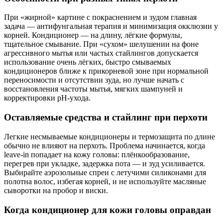
При «жирной» картине с покраснением и зудом главная
задача — антифунгальная терапия и минимизация окклюзии у
корней. Кондиционер — на длину, лёгкие формулы,
тщательное смывание. При «сухом» шелушении на фоне
агрессивного мытья или частых стайлингов допускается
использование очень лёгких, быстро смываемых
кондиционеров ближе к прикорневой зоне при нормальной
переносимости и отсутствии зуда, но лучше начать с
восстановления частоты мытья, мягких шампуней и
корректировки pH-ухода.
Оставляемые средства и стайлинг при перхоти
Легкие несмываемые кондиционеры и термозащита по длине
обычно не влияют на перхоть. Проблема начинается, когда
leave-in попадает на кожу головы: плёнкообразование,
перегрев при укладке, задержка пота — и зуд усиливается.
Выбирайте аэрозольные спреи с летучими силиконами для
полотна волос, избегая корней, и не используйте масляные
сыворотки на пробор и виски.
Когда кондиционер для кожи головы оправдан