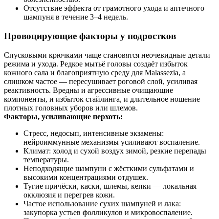
Отсутствие эффекта от грамотного ухода и аптечного
шампуня в течение 3–4 недель.
Провоцирующие факторы у подростков
Спусковыми крючками чаще становятся неочевидные детали
режима и ухода. Редкое мытьё головы создаёт избыток
кожного сала и благоприятную среду для Malassezia, а
слишком частое — пересушивает роговой слой, усиливая
реактивность. Вредны и агрессивные очищающие
компоненты, и избыток стайлинга, и длительное ношение
плотных головных уборов или шлемов.
Факторы, усиливающие перхоть:
Стресс, недосып, интенсивные экзамены:
нейроиммунные механизмы усиливают воспаление.
Климат: холод и сухой воздух зимой, резкие перепады
температуры.
Неподходящие шампуни с жёсткими сульфатами и
высокими концентрациями отдушек.
Тугие причёски, каски, шлемы, кепки — локальная
окклюзия и перегрев кожи.
Частое использование сухих шампуней и лака:
закупорка устьев фолликулов и микровоспаление.