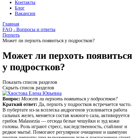
Контакты
Блог
Вакансии
Главная
FAQ - Вопросы и ответы
Перхоть
Может ли перхоть появиться у подростков?
Может ли перхоть появиться
у подростков?
Показать список разделов
Скрыть список разделов
Вопрос:
Может ли перхоть появиться у подростков?
Краткий ответ:
Да, перхоть у подростков встречается часто.
В пубертате из‑за всплеска андрогенов усиливается работа
сальных желез, меняется состав кожного сала, активируется
грибок Malassezia — отсюда белые чешуйки и зуд кожи
головы. Роль играют стресс, наследственность, стайлинг и
редкое мытьё. Помогают регулярное очищение и шампуни
против перхоти; при выраженном зуде и покраснении стоит