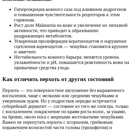
Гиперсекреция кожного сала под влиянием андрогенов
и повышенная чувствительность рецепторов к этим
гормонам.
Рост доли Malassezia на коже и увеличение их липазной
активности, что приводит к образованию
раздражающих метаболитов.
Ускоренная пролиферация кератиноцитов и нарушение
сцепления корнеоцитов — чешуйки становятся крупнее
и заметнее.
Нестабильность кожного барьера: меняется уровень
увлажнённости и pH, повышается реактивность кожи на
привычные средства ухода.
Как отличить перхоть от других состояний
Перхоть — это поверхностное шелушение без выраженного
воспаления, чаще с мелкими или средними чешуйками и
умеренным зудом. Но у подростков нередко встречается
себорейный дерматит — состояние из того же спектра, только
с воспалением: покраснение по краям роста волос, за ушами,
на бровях, около носа с жирными желтоватыми чешуйками.
Важно не перепутать перхоть с псориазом, грибковым
поражением волосистой части головы (трихофития) и