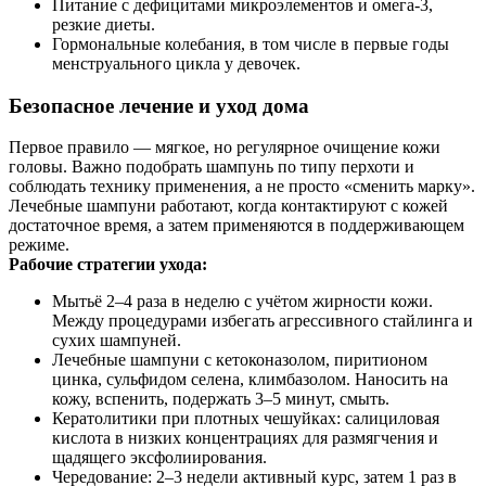
Питание с дефицитами микроэлементов и омега‑3,
резкие диеты.
Гормональные колебания, в том числе в первые годы
менструального цикла у девочек.
Безопасное лечение и уход дома
Первое правило — мягкое, но регулярное очищение кожи
головы. Важно подобрать шампунь по типу перхоти и
соблюдать технику применения, а не просто «сменить марку».
Лечебные шампуни работают, когда контактируют с кожей
достаточное время, а затем применяются в поддерживающем
режиме.
Рабочие стратегии ухода:
Мытьё 2–4 раза в неделю с учётом жирности кожи.
Между процедурами избегать агрессивного стайлинга и
сухих шампуней.
Лечебные шампуни с кетоконазолом, пиритионом
цинка, сульфидом селена, климбазолом. Наносить на
кожу, вспенить, подержать 3–5 минут, смыть.
Кератолитики при плотных чешуйках: салициловая
кислота в низких концентрациях для размягчения и
щадящего эксфолиирования.
Чередование: 2–3 недели активный курс, затем 1 раз в