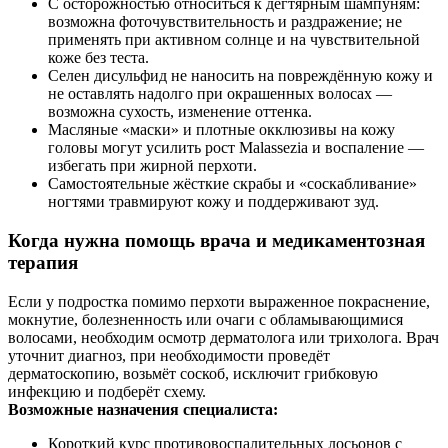
С осторожностью относиться к дегтярным шампуням:
возможна фоточувствительность и раздражение; не
применять при активном солнце и на чувствительной
коже без теста.
Селен дисульфид не наносить на повреждённую кожу и
не оставлять надолго при окрашенных волосах —
возможна сухость, изменение оттенка.
Масляные «маски» и плотные окклюзивы на кожу
головы могут усилить рост Malassezia и воспаление —
избегать при жирной перхоти.
Самостоятельные жёсткие скрабы и «соскабливание»
ногтями травмируют кожу и поддерживают зуд.
Когда нужна помощь врача и медикаментозная
терапия
Если у подростка помимо перхоти выраженное покраснение,
мокнутие, болезненность или очаги с обламывающимися
волосами, необходим осмотр дерматолога или трихолога. Врач
уточнит диагноз, при необходимости проведёт
дерматоскопию, возьмёт соскоб, исключит грибковую
инфекцию и подберёт схему.
Возможные назначения специалиста:
Короткий курс противовоспалительных лосьонов с