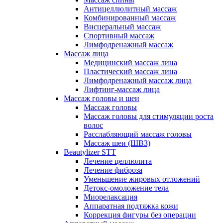
Антицеллюлитный массаж
Комбинированный массаж
Висцеральный массаж
Спортивный массаж
Лимфодренажный массаж
Массаж лица
Медицинский массаж лица
Пластический массаж лица
Лимфодренажный массаж лица
Лифтинг-массаж лица
Массаж головы и шеи
Массаж головы
Массаж головы для стимуляции роста
волос
Расслабляющий массаж головы
Массаж шеи (ШВЗ)
Beautylizer STT
Лечение целлюлита
Лечение фиброза
Уменьшение жировых отложений
Детокс-омоложение тела
Миорелаксация
Аппаратная подтяжка кожи
Коррекция фигуры без операции