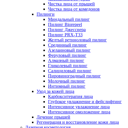
Чистка лица от прыщей
Чистка лица от комедонов
Пилинги
Миндальный пилинг
Пилинг Biorepeel
Пилинг Джесснера
Пилинг PRX-T33
Желтый ретиноловый пилинг
Срединный пилинг
Азелаиновый пилинг
Феруловый пилинг
Алмазный пилинг
Гликолевый пилинг
Салициловый пилинг
Пировиноградный пилинг
Молочный пилинг
Интимный пилинг
Уход за кожей лица
Карбокситерапия лица
Глубокое увлажнение и фейслифтинг
Интенсивное увлажнение лица
Интенсивное омоложение лица
Лечение прыщей
Регенерация и восстановление кожи лица
Лазерная косметология