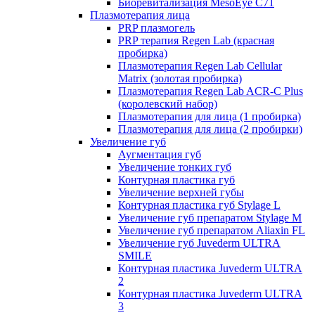
Биоревитализация MesoEye C71
Плазмотерапия лица
PRP плазмогель
PRP терапия Regen Lab (красная
пробирка)
Плазмотерапия Regen Lab Cellular
Matrix (золотая пробирка)
Плазмотерапия Regen Lab ACR-C Plus
(королевский набор)
Плазмотерапия для лица (1 пробирка)
Плазмотерапия для лица (2 пробирки)
Увеличение губ
Аугментация губ
Увеличение тонких губ
Контурная пластика губ
Увеличение верхней губы
Контурная пластика губ Stylage L
Увеличение губ препаратом Stylage M
Увеличение губ препаратом Aliaxin FL
Увеличение губ Juvederm ULTRA
SMILE
Контурная пластика Juvederm ULTRA
2
Контурная пластика Juvederm ULTRA
3