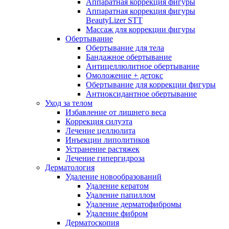
Аппаратная коррекция фигуры
Аппаратная коррекция фигуры
BeautyLizer STT
Массаж для коррекции фигуры
Обертывание
Обертывание для тела
Бандажное обертывание
Антицеллюлитное обертывание
Омоложение + детокс
Обертывание для коррекции фигуры
Антиоксидантное обертывание
Уход за телом
Избавление от лишнего веса
Коррекция силуэта
Лечение целлюлита
Инъекции липолитиков
Устранение растяжек
Лечение гипергидроза
Дерматология
Удаление новообразований
Удаление кератом
Удаление папиллом
Удаление дерматофибромы
Удаление фибром
Дерматоскопия