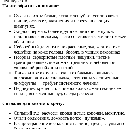
педикулёзом.
На что обратить внимание:
Сухая перхоть: белые, легкие чешуйки, усиливаются
при недостатке увлажнения и пересушивающих
шампунях.
Жирная перхоть: более крупные, липкие чешуйки,
прилипают к волосам, часто сочетаются с жирной кожей
лба и носа.
Себорейный дерматит: покраснение, зуд, желтоватые
чешуйки на коже головы, бровях, в ушных раковинах.
Псориаз: серебристые плотные чешуйки, чёткие
границы бляшек, возможны трещины и небольшой
«кровавой росой» при соскобе.
Трихофития: округлые очаги с обламывающимися
волосами, ломкие «пеньки», возможны увеличенные
лимфоузлы — требует системного лечения.
Педикулёз: крепко сидящие на волосах «нитевидные»
гниды, выраженный зуд, следы расчёсов.
Сигналы для визита к врачу:
Сильный зуд, расчесы, кровянистые корочки, мокнутие.
Очаги облысения, ломкость волос «пучками».
Распространение воспаления на лицо, грудь, за ушами с
болезненностью.