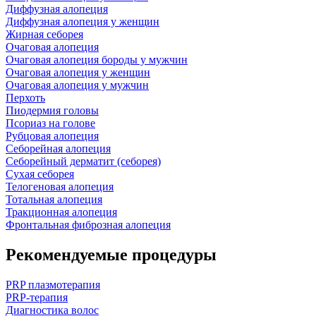
Диффузная алопеция
Диффузная алопеция у женщин
Жирная себорея
Очаговая алопеция
Очаговая алопеция бороды у мужчин
Очаговая алопеция у женщин
Очаговая алопеция у мужчин
Перхоть
Пиодермия головы
Псориаз на голове
Рубцовая алопеция
Себорейная алопеция
Себорейный дерматит (себорея)
Сухая себорея
Телогеновая алопеция
Тотальная алопеция
Тракционная алопеция
Фронтальная фиброзная алопеция
Рекомендуемые процедуры
PRP плазмотерапия
PRP-терапия
Диагностика волос