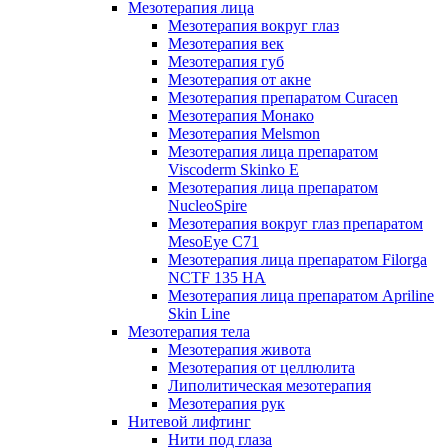
Мезотерапия лица
Мезотерапия вокруг глаз
Мезотерапия век
Мезотерапия губ
Мезотерапия от акне
Мезотерапия препаратом Curacen
Мезотерапия Монако
Мезотерапия Melsmon
Мезотерапия лица препаратом
Viscoderm Skinko E
Мезотерапия лица препаратом
NucleoSpire
Мезотерапия вокруг глаз препаратом
MesoEye С71
Мезотерапия лица препаратом Filorga
NCTF 135 HA
Мезотерапия лица препаратом Apriline
Skin Line
Мезотерапия тела
Мезотерапия живота
Мезотерапия от целлюлита
Липолитическая мезотерапия
Мезотерапия рук
Нитевой лифтинг
Нити под глаза