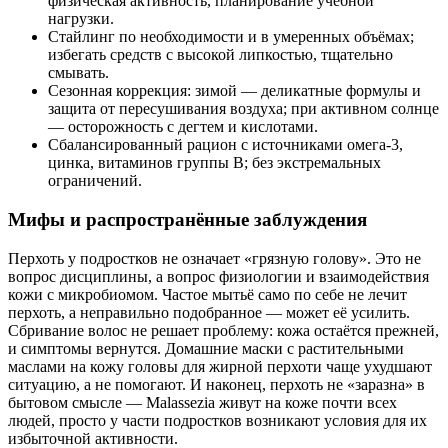
физическая активность, планирование учебной
нагрузки.
Стайлинг по необходимости и в умеренных объёмах;
избегать средств с высокой липкостью, тщательно
смывать.
Сезонная коррекция: зимой — деликатные формулы и
защита от пересушивания воздуха; при активном солнце
— осторожность с дегтем и кислотами.
Сбалансированный рацион с источниками омега‑3,
цинка, витаминов группы B; без экстремальных
ограничений.
Мифы и распространённые заблуждения
Перхоть у подростков не означает «грязную голову». Это не
вопрос дисциплины, а вопрос физиологии и взаимодействия
кожи с микробиомом. Частое мытьё само по себе не лечит
перхоть, а неправильно подобранное — может её усилить.
Сбривание волос не решает проблему: кожа остаётся прежней,
и симптомы вернутся. Домашние маски с растительными
маслами на кожу головы для жирной перхоти чаще ухудшают
ситуацию, а не помогают. И наконец, перхоть не «заразна» в
бытовом смысле — Malassezia живут на коже почти всех
людей, просто у части подростков возникают условия для их
избыточной активности.