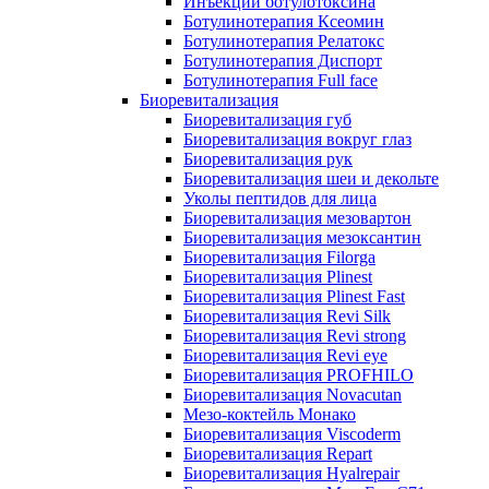
Инъекции ботулотоксина
Ботулинотерапия Ксеомин
Ботулинотерапия Релатокс
Ботулинотерапия Диспорт
Ботулинотерапия Full face
Биоревитализация
Биоревитализация губ
Биоревитализация вокруг глаз
Биоревитализация рук
Биоревитализация шеи и декольте
Уколы пептидов для лица
Биоревитализация мезовартон
Биоревитализация мезоксантин
Биоревитализация Filorga
Биоревитализация Plinest
Биоревитализация Plinest Fast
Биоревитализация Revi Silk
Биоревитализация Revi strong
Биоревитализация Revi eye
Биоревитализация PROFHILO
Биоревитализация Novacutan
Мезо-коктейль Монако
Биоревитализация Viscoderm
Биоревитализация Repart
Биоревитализация Hyalrepair