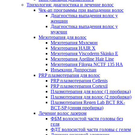
Трихология: диагностика и лечение волос
Чек-ап программы при выпадении волос
Диагностика выпадения волос у
женщин
Диагностика выпадения волос у
мужчин
Мезотерапия для волос
Мезотерапия Мэлсмон
Мезотерапия HAIR X
Мезотерапия Viscoderm Skinko E
Мезотерапия Apriline Hair Line
Мезотерапия Filorga NCTF 135 HA
Инъекции Дипроспан
PRP плазмотерапия для волос
PRP плазмотерапия Cellenis
PRP плазмотерапия Cortexil
Плазмотерапия для волос (1 пробирка)
Плазмотерапия для волос (2 пробирки)
Плазмотерапия Regen Lab BCT RK-
BCT-SP (синяя пробирка)
Лечение волос лазером
ФБМ волосистой части головы без
геля
ФДТ волосистой части головы с гелем
Лечение очаговой алопеции