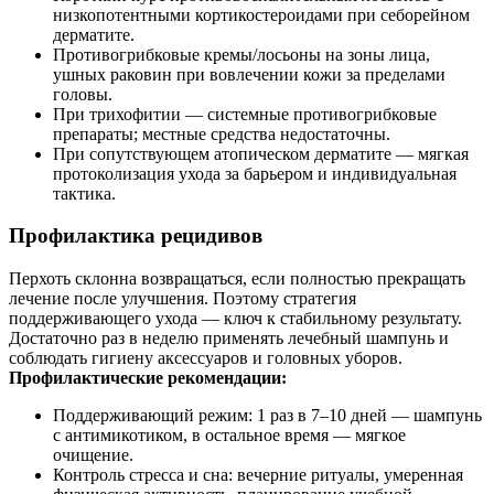
низкопотентными кортикостероидами при себорейном
дерматите.
Противогрибковые кремы/лосьоны на зоны лица,
ушных раковин при вовлечении кожи за пределами
головы.
При трихофитии — системные противогрибковые
препараты; местные средства недостаточны.
При сопутствующем атопическом дерматите — мягкая
протоколизация ухода за барьером и индивидуальная
тактика.
Профилактика рецидивов
Перхоть склонна возвращаться, если полностью прекращать
лечение после улучшения. Поэтому стратегия
поддерживающего ухода — ключ к стабильному результату.
Достаточно раз в неделю применять лечебный шампунь и
соблюдать гигиену аксессуаров и головных уборов.
Профилактические рекомендации:
Поддерживающий режим: 1 раз в 7–10 дней — шампунь
с антимикотиком, в остальное время — мягкое
очищение.
Контроль стресса и сна: вечерние ритуалы, умеренная