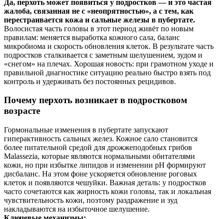
Да, перхоть может появиться у подростков — и это частая
жалоба, связанная не с «неопрятностью», а с тем, как
перестраивается кожа и сальные железы в пубертате.
Волосистая часть головы в этот период живёт по новым
правилам: меняется выработка кожного сала, баланс
микробиома и скорость обновления клеток. В результате часть
подростков сталкивается с заметным шелушением, зудом и
«снегом» на плечах. Хорошая новость: при грамотном уходе и
правильной диагностике ситуацию реально быстро взять под
контроль и удерживать без постоянных рецидивов.
Почему перхоть возникает в подростковом
возрасте
Гормональные изменения в пубертате запускают
гиперактивность сальных желез. Кожное сало становится
более питательной средой для дрожжеподобных грибов
Malassezia, которые являются нормальными обитателями
кожи, но при избытке липидов и изменении pH формируют
дисбаланс. На этом фоне ускоряется обновление роговых
клеток и появляются чешуйки. Важная деталь: у подростков
часто сочетаются как жирность кожи головы, так и локальная
чувствительность кожи, поэтому раздражение и зуд
накладываются на избыточное шелушение.
Ключевые механизмы: