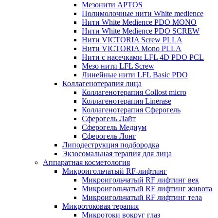
Мезонити APTOS
Полимолочные нити White medience
Нити White Medience PDO MONO
Нити White Medience PDO SCREW
Нити VICTORIA Screw PLLA
Нити VICTORIA Mono PLLA
Нити с насечками LFL 4D PDO PCL
Мезо нити LFL Screw
Линейные нити LFL Basic PDO
Коллагенотерапия лица
Коллагенотерапия Collost micro
Коллагенотерапия Linerase
Коллагенотерапия Сферогель
Сферогель Лайт
Сферогель Медиум
Сферогель Лонг
Липодеструкция подбородка
Экзосомальная терапия для лица
Аппаратная косметология
Микроигольчатый RF-лифтинг
Микроигольчатый RF лифтинг век
Микроигольчатый RF лифтинг живота
Микроигольчатый RF лифтинг тела
Микротоковая терапия
Микротоки вокруг глаз