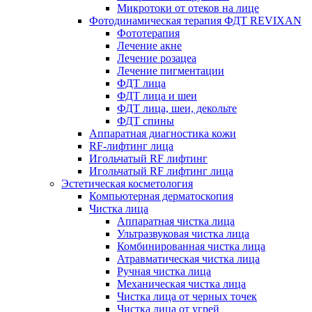
Микротоки от отеков на лице
Фотодинамическая терапия ФДТ REVIXAN
Фототерапия
Лечение акне
Лечение розацеа
Лечение пигментации
ФДТ лица
ФДТ лица и шеи
ФДТ лица, шеи, декольте
ФДТ спины
Аппаратная диагностика кожи
RF-лифтинг лица
Игольчатый RF лифтинг
Игольчатый RF лифтинг лица
Эстетическая косметология
Компьютерная дерматоскопия
Чистка лица
Аппаратная чистка лица
Ультразвуковая чистка лица
Комбинированная чистка лица
Атравматическая чистка лица
Ручная чистка лица
Механическая чистка лица
Чистка лица от черных точек
Чистка лица от угрей