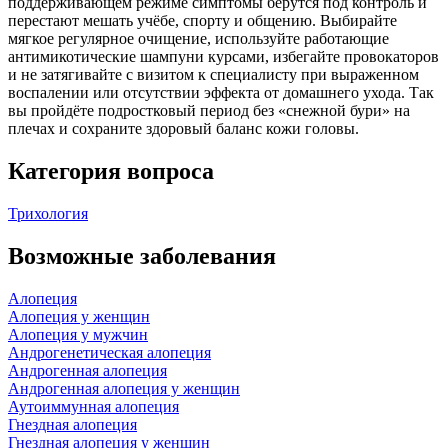
поддерживающем режиме симптомы берутся под контроль и
перестают мешать учёбе, спорту и общению. Выбирайте
мягкое регулярное очищение, используйте работающие
антимикотические шампуни курсами, избегайте провокаторов
и не затягивайте с визитом к специалисту при выраженном
воспалении или отсутствии эффекта от домашнего ухода. Так
вы пройдёте подростковый период без «снежной бури» на
плечах и сохраните здоровый баланс кожи головы.
Категория вопроса
Трихология
Возможные заболевания
Алопеция
Алопеция у женщин
Алопеция у мужчин
Андрогенетическая алопеция
Андрогенная алопеция
Андрогенная алопеция у женщин
Аутоиммунная алопеция
Гнездная алопеция
Гнездная алопеция у женщин