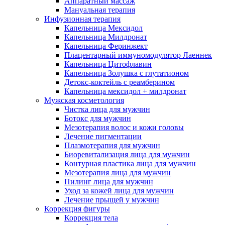
Аппаратный массаж
Мануальная терапия
Инфузионная терапия
Капельница Мексидол
Капельница Милдронат
Капельница Феринжект
Плацентарный иммуномодулятор Лаеннек
Капельница Цитофлавин
Капельница Золушка с глутатионом
Детокс-коктейль с реамберином
Капельница мексидол + милдронат
Мужская косметология
Чистка лица для мужчин
Ботокс для мужчин
Мезотерапия волос и кожи головы
Лечение пигментации
Плазмотерапия для мужчин
Биоревитализация лица для мужчин
Контурная пластика лица для мужчин
Мезотерапия лица для мужчин
Пилинг лица для мужчин
Уход за кожей лица для мужчин
Лечение прыщей у мужчин
Коррекция фигуры
Коррекция тела