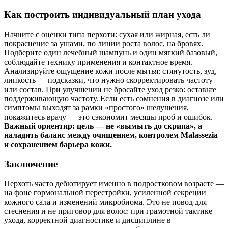
Как построить индивидуальный план ухода
Начните с оценки типа перхоти: сухая или жирная, есть ли
покраснение за ушами, по линии роста волос, на бровях.
Подберите один лечебный шампунь и один мягкий базовый,
соблюдайте технику применения и контактное время.
Анализируйте ощущение кожи после мытья: стянутость, зуд,
липкость — подсказки, что нужно скорректировать частоту
или состав. При улучшении не бросайте уход резко: оставьте
поддерживающую частоту. Если есть сомнения в диагнозе или
симптомы выходят за рамки «простого» шелушения,
покажитесь врачу — это сэкономит месяцы проб и ошибок.
Важный ориентир: цель — не «вымыть до скрипа», а
наладить баланс между очищением, контролем Malassezia
и сохранением барьера кожи.
Заключение
Перхоть часто дебютирует именно в подростковом возрасте —
на фоне гормональной перестройки, усиленной секреции
кожного сала и изменений микробиома. Это не повод для
стеснения и не приговор для волос: при грамотной тактике
ухода, корректной диагностике и дисциплине в