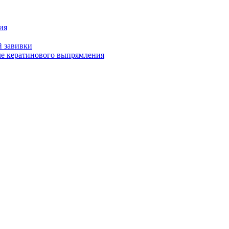
ия
й завивки
ле кератинового выпрямления