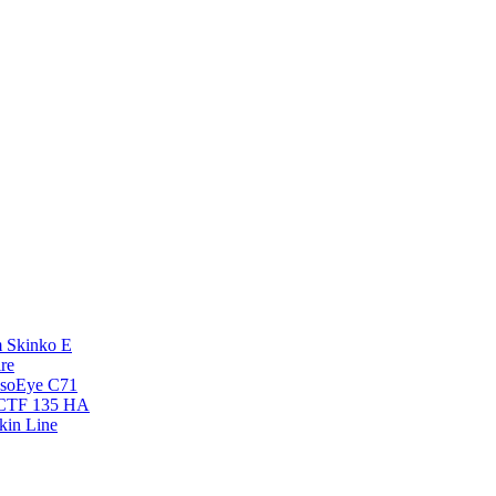
 Skinko E
re
esoEye С71
NCTF 135 HA
kin Line