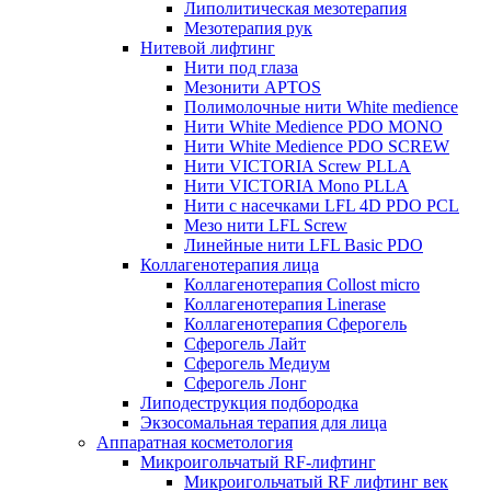
Липолитическая мезотерапия
Мезотерапия рук
Нитевой лифтинг
Нити под глаза
Мезонити APTOS
Полимолочные нити White medience
Нити White Medience PDO MONO
Нити White Medience PDO SCREW
Нити VICTORIA Screw PLLA
Нити VICTORIA Mono PLLA
Нити с насечками LFL 4D PDO PCL
Мезо нити LFL Screw
Линейные нити LFL Basic PDO
Коллагенотерапия лица
Коллагенотерапия Collost micro
Коллагенотерапия Linerase
Коллагенотерапия Сферогель
Сферогель Лайт
Сферогель Медиум
Сферогель Лонг
Липодеструкция подбородка
Экзосомальная терапия для лица
Аппаратная косметология
Микроигольчатый RF-лифтинг
Микроигольчатый RF лифтинг век