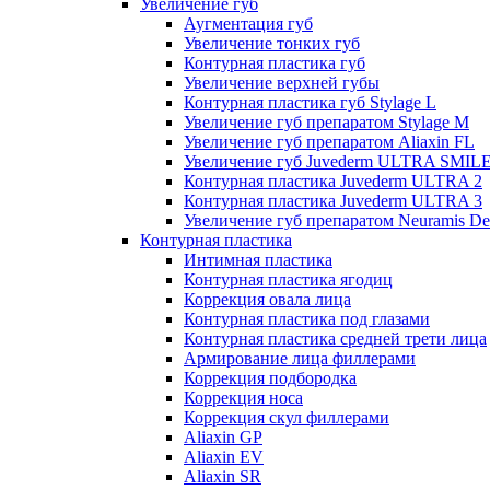
Увеличение губ
Аугментация губ
Увеличение тонких губ
Контурная пластика губ
Увеличение верхней губы
Контурная пластика губ Stylage L
Увеличение губ препаратом Stylage M
Увеличение губ препаратом Aliaxin FL
Увеличение губ Juvederm ULTRA SMIL
Контурная пластика Juvederm ULTRA 2
Контурная пластика Juvederm ULTRA 3
Увеличение губ препаратом Neuramis De
Контурная пластика
Интимная пластика
Контурная пластика ягодиц
Коррекция овала лица
Контурная пластика под глазами
Контурная пластика средней трети лица
Армирование лица филлерами
Коррекция подбородка
Коррекция носа
Коррекция скул филлерами
Aliaxin GP
Aliaxin EV
Aliaxin SR