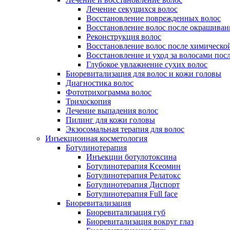
Лечение секущихся волос
Восстановление поврежденных волос
Восстановление волос после окрашиван
Реконструкция волос
Восстановление волос после химическо
Восстановление и уход за волосами пос
Глубокое увлажнение сухих волос
Биоревитализация для волос и кожи головы
Диагностика волос
Фототрихограмма волос
Трихоскопия
Лечение выпадения волос
Пилинг для кожи головы
Экзосомальная терапия для волос
Инъекционная косметология
Ботулинотерапия
Инъекции ботулотоксина
Ботулинотерапия Ксеомин
Ботулинотерапия Релатокс
Ботулинотерапия Диспорт
Ботулинотерапия Full face
Биоревитализация
Биоревитализация губ
Биоревитализация вокруг глаз