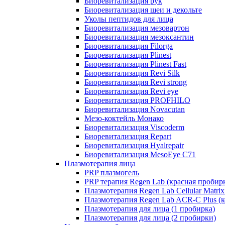
Биоревитализация рук
Биоревитализация шеи и декольте
Уколы пептидов для лица
Биоревитализация мезовартон
Биоревитализация мезоксантин
Биоревитализация Filorga
Биоревитализация Plinest
Биоревитализация Plinest Fast
Биоревитализация Revi Silk
Биоревитализация Revi strong
Биоревитализация Revi eye
Биоревитализация PROFHILO
Биоревитализация Novacutan
Мезо-коктейль Монако
Биоревитализация Viscoderm
Биоревитализация Repart
Биоревитализация Hyalrepair
Биоревитализация MesoEye C71
Плазмотерапия лица
PRP плазмогель
PRP терапия Regen Lab (красная пробир
Плазмотерапия Regen Lab Cellular Matrix
Плазмотерапия Regen Lab ACR-C Plus (к
Плазмотерапия для лица (1 пробирка)
Плазмотерапия для лица (2 пробирки)