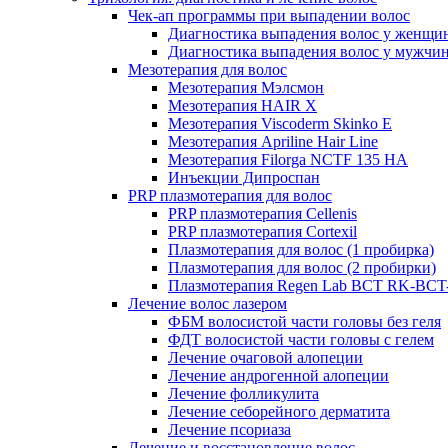
Чек-ап программы при выпадении волос
Диагностика выпадения волос у женщи
Диагностика выпадения волос у мужчи
Мезотерапия для волос
Мезотерапия Мэлсмон
Мезотерапия HAIR X
Мезотерапия Viscoderm Skinko E
Мезотерапия Apriline Hair Line
Мезотерапия Filorga NCTF 135 HA
Инъекции Дипроспан
PRP плазмотерапия для волос
PRP плазмотерапия Cellenis
PRP плазмотерапия Cortexil
Плазмотерапия для волос (1 пробирка)
Плазмотерапия для волос (2 пробирки)
Плазмотерапия Regen Lab BCT RK-BCT-
Лечение волос лазером
ФБМ волосистой части головы без геля
ФДТ волосистой части головы с гелем
Лечение очаговой алопеции
Лечение андрогенной алопеции
Лечение фолликулита
Лечение себорейного дерматита
Лечение псориаза
Лечение и восстановление волос