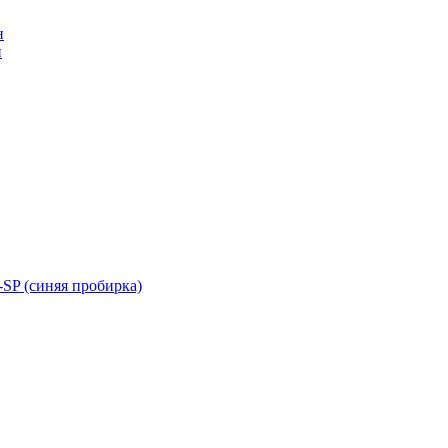
н
н
SP (синяя пробирка)