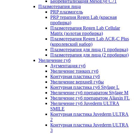
Биоревитализация MesoEye C71
Плазмотерапия лица
PRP плазмогель
PRP терапия Regen Lab (красная
пробирка)
Плазмотерапия Regen Lab Cellular
Matrix (золотая пробирка)
Плазмотерапия Regen Lab ACR-C Plus
(королевский набор)
Плазмотерапия для лица (1 пробирка)
Плазмотерапия для лица (2 пробирки)
Увеличение губ
Аугментация губ
Увеличение тонких губ
Контурная пластика губ
Увеличение верхней губы
Контурная пластика губ Stylage L
Увеличение губ препаратом Stylage M
Увеличение губ препаратом Aliaxin FL
Увеличение губ Juvederm ULTRA
SMILE
Контурная пластика Juvederm ULTRA
2
Контурная пластика Juvederm ULTRA
3