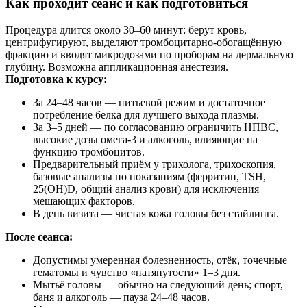
Как проходит сеанс и как подготовиться
Процедура длится около 30–60 минут: берут кровь,
центрифугируют, выделяют тромбоцитарно‑обогащённую
фракцию и вводят микродозами по проборам на дермальную
глубину. Возможна аппликационная анестезия.
Подготовка к курсу:
За 24–48 часов — питьевой режим и достаточное
потребление белка для лучшего выхода плазмы.
За 3–5 дней — по согласованию ограничить НПВС,
высокие дозы омега‑3 и алкоголь, влияющие на
функцию тромбоцитов.
Предварительный приём у трихолога, трихоскопия,
базовые анализы по показаниям (ферритин, TSH,
25(OH)D, общий анализ крови) для исключения
мешающих факторов.
В день визита — чистая кожа головы без стайлинга.
После сеанса:
Допустимы умеренная болезненность, отёк, точечные
гематомы и чувство «натянутости» 1–3 дня.
Мытьё головы — обычно на следующий день; спорт,
баня и алкоголь — пауза 24–48 часов.