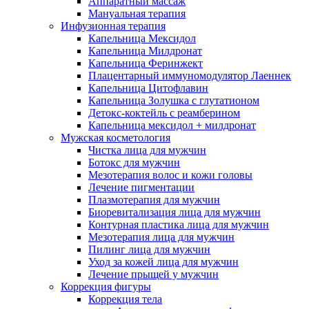
Аппаратный массаж
Мануальная терапия
Инфузионная терапия
Капельница Мексидол
Капельница Милдронат
Капельница Феринжект
Плацентарный иммуномодулятор Лаеннек
Капельница Цитофлавин
Капельница Золушка с глутатионом
Детокс-коктейль с реамберином
Капельница мексидол + милдронат
Мужская косметология
Чистка лица для мужчин
Ботокс для мужчин
Мезотерапия волос и кожи головы
Лечение пигментации
Плазмотерапия для мужчин
Биоревитализация лица для мужчин
Контурная пластика лица для мужчин
Мезотерапия лица для мужчин
Пилинг лица для мужчин
Уход за кожей лица для мужчин
Лечение прыщей у мужчин
Коррекция фигуры
Коррекция тела