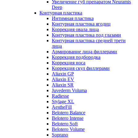
Увеличение губ препаратом Neuramis
Deep
Контурная пластика
Интимная пластика
Контурная пластика ягодиц
Коррекция овала лица
Контурная пластика под глазами
Контурная пластика средней трети
лица
Армирование лица филлерами
Коррекция подбородка
Коррекция носа
Коррекция скул филлерами
Aliaxin GP
Aliaxin EV
Aliaxin SR
Juvederm Voluma
Radiesse
Stylage XL
AestheFill
Belotero Balance
Belotero Intense
Belotero Soft
Belotero Volume
Soprano