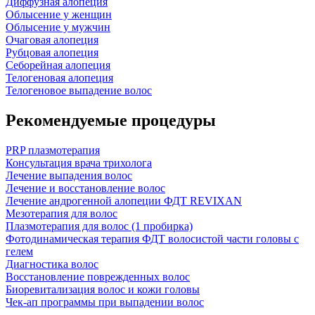
Диффузная алопеция
Облысение у женщин
Облысение у мужчин
Очаговая алопеция
Рубцовая алопеция
Себорейная алопеция
Телогеновая алопеция
Телогеновое выпадение волос
Рекомендуемые процедуры
PRP плазмотерапия
Консультация врача трихолога
Лечение выпадения волос
Лечение и восстановление волос
Лечение андрогенной алопеции ФДТ REVIXAN
Мезотерапия для волос
Плазмотерапия для волос (1 пробирка)
Фотодинамическая терапия ФДТ волосистой части головы с
гелем
Диагностика волос
Восстановление поврежденных волос
Биоревитализация волос и кожи головы
Чек-ап программы при выпадении волос