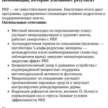
PRP — не самостоятельное решение. Наилучшие итоги дают
программы, одновременно снижающие влияние андрогенов и
поддерживающие анаген.
Оптимальные сочетания:
Местный миноксидил по персональному плану:
улучшает микроциркуляцию и удлиняет анаген,
работает синергично с PRP.
Антиандрогенная терапия по показаниям (мужчины —
ингибиторы 5‑альфа‑редуктазы; женщины —
антиандрогены и/или комбинированные схемы под
наблюдением врача): замедляет миниатюризацию,
закрепляя эффект PRP.
Низкоинтенсивный лазер и домашние устройства с
подтверждённой мощностью: поддержка
митохондриальной активности фолликула.
Микронидлинг по показаниям: улучшает
проникновение наружных средств и запускает
контролируемое ремоделирование дермы.
Коррекция дефицитов (железо, витамин D, белок) и
нормализация сна и стресса: базовые условия
эффективности PRP.