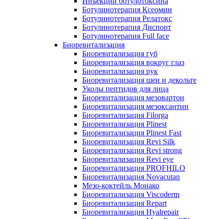
Инъекции ботулотоксина
Ботулинотерапия Ксеомин
Ботулинотерапия Релатокс
Ботулинотерапия Диспорт
Ботулинотерапия Full face
Биоревитализация
Биоревитализация губ
Биоревитализация вокруг глаз
Биоревитализация рук
Биоревитализация шеи и декольте
Уколы пептидов для лица
Биоревитализация мезовартон
Биоревитализация мезоксантин
Биоревитализация Filorga
Биоревитализация Plinest
Биоревитализация Plinest Fast
Биоревитализация Revi Silk
Биоревитализация Revi strong
Биоревитализация Revi eye
Биоревитализация PROFHILO
Биоревитализация Novacutan
Мезо-коктейль Монако
Биоревитализация Viscoderm
Биоревитализация Repart
Биоревитализация Hyalrepair