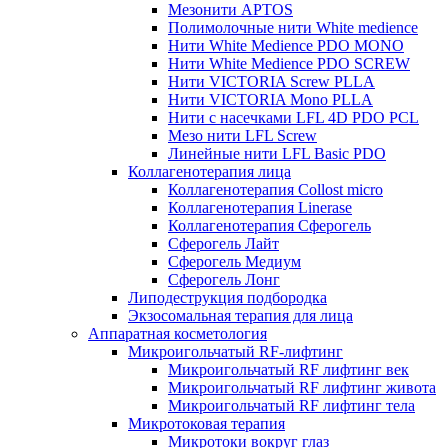
Мезонити APTOS
Полимолочные нити White medience
Нити White Medience PDO MONO
Нити White Medience PDO SCREW
Нити VICTORIA Screw PLLA
Нити VICTORIA Mono PLLA
Нити с насечками LFL 4D PDO PCL
Мезо нити LFL Screw
Линейные нити LFL Basic PDO
Коллагенотерапия лица
Коллагенотерапия Collost micro
Коллагенотерапия Linerase
Коллагенотерапия Сферогель
Сферогель Лайт
Сферогель Медиум
Сферогель Лонг
Липодеструкция подбородка
Экзосомальная терапия для лица
Аппаратная косметология
Микроигольчатый RF-лифтинг
Микроигольчатый RF лифтинг век
Микроигольчатый RF лифтинг живота
Микроигольчатый RF лифтинг тела
Микротоковая терапия
Микротоки вокруг глаз