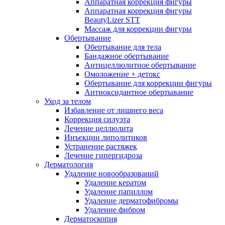
Аппаратная коррекция фигуры
Аппаратная коррекция фигуры
BeautyLizer STT
Массаж для коррекции фигуры
Обертывание
Обертывание для тела
Бандажное обертывание
Антицеллюлитное обертывание
Омоложение + детокс
Обертывание для коррекции фигуры
Антиоксидантное обертывание
Уход за телом
Избавление от лишнего веса
Коррекция силуэта
Лечение целлюлита
Инъекции липолитиков
Устранение растяжек
Лечение гипергидроза
Дерматология
Удаление новообразований
Удаление кератом
Удаление папиллом
Удаление дерматофибромы
Удаление фибром
Дерматоскопия