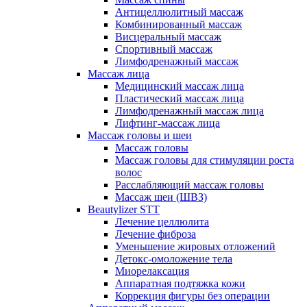
Антицеллюлитный массаж
Комбинированный массаж
Висцеральный массаж
Спортивный массаж
Лимфодренажный массаж
Массаж лица
Медицинский массаж лица
Пластический массаж лица
Лимфодренажный массаж лица
Лифтинг-массаж лица
Массаж головы и шеи
Массаж головы
Массаж головы для стимуляции роста
волос
Расслабляющий массаж головы
Массаж шеи (ШВЗ)
Beautylizer STT
Лечение целлюлита
Лечение фиброза
Уменьшение жировых отложений
Детокс-омоложение тела
Миорелаксация
Аппаратная подтяжка кожи
Коррекция фигуры без операции