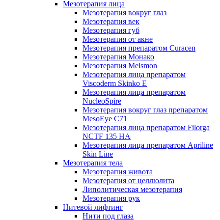
Мезотерапия лица
Мезотерапия вокруг глаз
Мезотерапия век
Мезотерапия губ
Мезотерапия от акне
Мезотерапия препаратом Curacen
Мезотерапия Монако
Мезотерапия Melsmon
Мезотерапия лица препаратом
Viscoderm Skinko E
Мезотерапия лица препаратом
NucleoSpire
Мезотерапия вокруг глаз препаратом
MesoEye С71
Мезотерапия лица препаратом Filorga
NCTF 135 HA
Мезотерапия лица препаратом Apriline
Skin Line
Мезотерапия тела
Мезотерапия живота
Мезотерапия от целлюлита
Липолитическая мезотерапия
Мезотерапия рук
Нитевой лифтинг
Нити под глаза