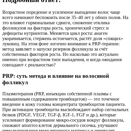
Возрастное поредение и усиленное выпадение волос чаще
всего начинают беспокоить после 35–40 лет у обоих полов. На
это влияют гормональные сдвиги, снижение отклика
фолликулов на факторы роста, хронический стресс и
дефициты нутриентов. Меняется цикл роста: анаген
укорачивается, стержень истончается, растёт доля «спящих»
луковиц. На этом фоне логично внимание к PRP‑терапии:
метод заявляет о запуске резервов фолликула за счёт
собственных факторов роста. Но насколько это актуально
именно при возрастном типе выпадения, и когда ожидания
совпадают с реальностью?
PRP: суть метода и влияние на волосяной
фолликул
Плазмотерапия (PRP, инъекции собственной плазмы с
повышенным содержанием тромбоцитов) — это точечное
введение в кожу головы концентрата тромбоцитов пациента.
При активации тромбоциты высвобождают набор сигнальных
белков (PDGF, VEGF, TGF‑β, IGF‑1, FGF и др.), которые
усиливают формирование микро-сосудов вокруг фолликула,
снижают апоптоз клеток дермального сосочка, улучшают
ремоделирование межклеточного матрикса и переводят