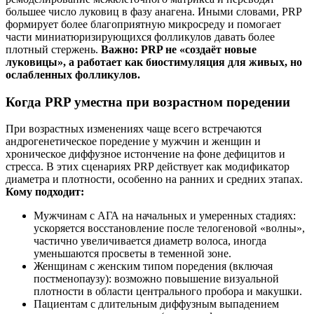
большее число луковиц в фазу анагена. Иными словами, PRP
формирует более благоприятную микросреду и помогает
части миниатюризирующихся фолликулов давать более
плотный стержень.
Важно: PRP не «создаёт новые
луковицы», а работает как биостимуляция для живых, но
ослабленных фолликулов.
Когда PRP уместна при возрастном поредении
При возрастных изменениях чаще всего встречаются
андрогенетическое поредение у мужчин и женщин и
хроническое диффузное истончение на фоне дефицитов и
стресса. В этих сценариях PRP действует как модификатор
диаметра и плотности, особенно на ранних и средних этапах.
Кому подходит:
Мужчинам с АГА на начальных и умеренных стадиях:
ускоряется восстановление после телогеновой «волны»,
частично увеличивается диаметр волоса, иногда
уменьшаются просветы в теменной зоне.
Женщинам с женским типом поредения (включая
постменопаузу): возможно повышение визуальной
плотности в области центрального пробора и макушки.
Пациентам с длительным диффузным выпадением