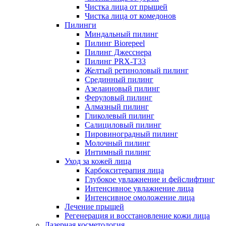
Чистка лица от прыщей
Чистка лица от комедонов
Пилинги
Миндальный пилинг
Пилинг Biorepeel
Пилинг Джесснера
Пилинг PRX-T33
Желтый ретиноловый пилинг
Срединный пилинг
Азелаиновый пилинг
Феруловый пилинг
Алмазный пилинг
Гликолевый пилинг
Салициловый пилинг
Пировиноградный пилинг
Молочный пилинг
Интимный пилинг
Уход за кожей лица
Карбокситерапия лица
Глубокое увлажнение и фейслифтинг
Интенсивное увлажнение лица
Интенсивное омоложение лица
Лечение прыщей
Регенерация и восстановление кожи лица
Лазерная косметология