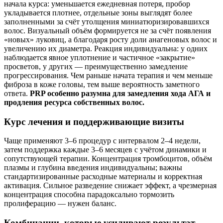
начала курса: уменьшается ежедневная потеря, пробор
укладывается плотнее, отдельные зоны выглядят более
заполненными за счёт утолщения миниатюризировавшихся
волос. Визуальный объём формируется не за счёт появления
«новых» луковиц, а благодаря росту доли анагеновых волос и
увеличению их диаметра. Реакция индивидуальна: у одних
наблюдается явное уплотнение и частичное «закрытие»
просветов, у других — преимущественно замедление
прогрессирования. Чем раньше начата терапия и чем меньше
фиброза в коже головы, тем выше вероятность заметного
ответа.
PRP особенно разумна для замедления хода АГА и
продления ресурса собственных волос.
Курс лечения и поддерживающие визиты
Чаще применяют 3–6 процедур с интервалом 2–4 недели,
затем поддержка каждые 3–6 месяцев с учётом динамики и
сопутствующей терапии. Концентрация тромбоцитов, объём
плазмы и глубина введения индивидуальны; важны
стандартизированные расходные материалы и корректная
активация. Сильное разведение снижает эффект, а чрезмерная
концентрация способна парадоксально тормозить
пролиферацию — нужен баланс.
Комбинации, которые усиливают результат