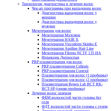
Трихология: диагностика и лечение волос
Чек-ап программы при выпадении волос
Диагностика выпадения волос у
женщин
Диагностика выпадения волос у
мужчин
Мезотерапия для волос
Мезотерапия Мэлсмон
Мезотерапия HAIR X
Мезотерапия Viscoderm Skinko E
Мезотерапия Apriline Hair Line
Мезотерапия Filorga NCTF 135 HA
Инъекции Дипроспан
PRP плазмотерапия для волос
PRP плазмотерапия Cellenis
PRP плазмотерапия Cortexil
Плазмотерапия для волос (1 пробирка)
Плазмотерапия для волос (2 пробирки)
Плазмотерапия Regen Lab BCT RK-
BCT-SP (синяя пробирка)
Лечение волос лазером
ФБМ волосистой части головы без
геля
ФДТ волосистой части головы с гелем
Лечение очаговой алопеции