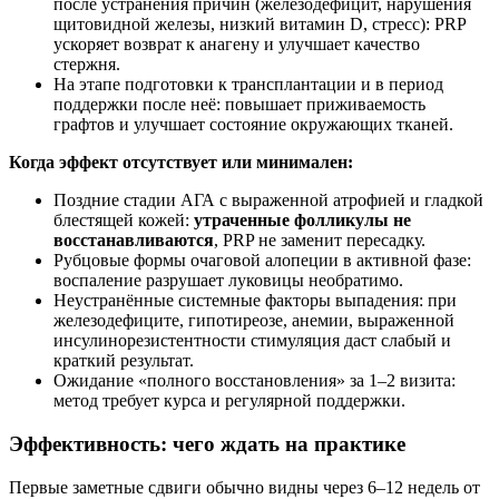
после устранения причин (железодефицит, нарушения
щитовидной железы, низкий витамин D, стресс): PRP
ускоряет возврат к анагену и улучшает качество
стержня.
На этапе подготовки к трансплантации и в период
поддержки после неё: повышает приживаемость
графтов и улучшает состояние окружающих тканей.
Когда эффект отсутствует или минимален:
Поздние стадии АГА с выраженной атрофией и гладкой
блестящей кожей:
утраченные фолликулы не
восстанавливаются
, PRP не заменит пересадку.
Рубцовые формы очаговой алопеции в активной фазе:
воспаление разрушает луковицы необратимо.
Неустранённые системные факторы выпадения: при
железодефиците, гипотиреозе, анемии, выраженной
инсулинорезистентности стимуляция даст слабый и
краткий результат.
Ожидание «полного восстановления» за 1–2 визита:
метод требует курса и регулярной поддержки.
Эффективность: чего ждать на практике
Первые заметные сдвиги обычно видны через 6–12 недель от