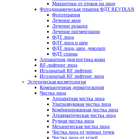
Микротоки от отеков на лице
Фотодинамическая терапия ФДТ REVIXAN
Фототерапия
Лечение акне
Лечение розацеа
Лечение пигментации
ФДТ лица
ФДТ лица и шеи
ФДТ лица, шеи, декольте
ФДТ спины
Аппаратная диагностика кожи
RF-лифтинг лица
Игольчатый RF лифтинг
Игольчатый RF лифтинг лица
Эстетическая косметология
Компьютерная дерматоскопия
Чистка лица
Аппаратная чистка лица
Ультразвуковая чистка лица
Комбинированная чистка лица
Атравматическая чистка лица
Ручная чистка лица
Механическая чистка лица
Чистка лица от черных точек
Чистка лица от угрей