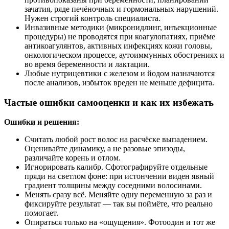
зачатия, ряде печёночных и гормональных нарушений.
Нужен строгий контроль специалиста.
Инвазивные методики (микронидлинг, инъекционные
процедуры) не проводятся при коагулопатиях, приёме
антикоагулянтов, активных инфекциях кожи головы,
онкологическом процессе, аутоиммунных обострениях и
во время беременности и лактации.
Любые нутрицевтики с железом и йодом назначаются
после анализов, избыток вреден не меньше дефицита.
Частые ошибки самооценки и как их избежать
Ошибки и решения:
Считать любой рост волос на расчёске выпадением.
Оценивайте динамику, а не разовые эпизоды,
различайте корень и отлом.
Игнорировать калибр. Сфотографируйте отдельные
пряди на светлом фоне: при истончении виден явный
градиент толщины между соседними волосинами.
Менять сразу всё. Меняйте одну переменную за раз и
фиксируйте результат — так вы поймёте, что реально
помогает.
Опираться только на «ощущения». Фотоодин и тот же