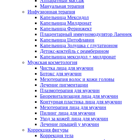
Аппаратный массаж
Мануальная терапия
Инфузионная терапия
Капельница Мексидол
Капельница Милдронат
Капельница Феринжект
Плацентарный иммуномодулятор Лаеннек
Капельница Цитофлавин
Капельница Золушка с глутатионом
Детокс-коктейль с реамберином
Капельница мексидол + милдронат
Мужская косметология
Чистка лица для мужчин
Ботокс для мужчин
Мезотерапия волос и кожи головы
Лечение пигментации
Плазмотерапия для мужчин
Биоревитализация лица для мужчин
Контурная пластика лица для мужчин
Мезотерапия лица для мужчин
Пилинг лица для мужчин
Уход за кожей лица для мужчин
Лечение прыщей у мужчин
Коррекция фигуры
Коррекция тела