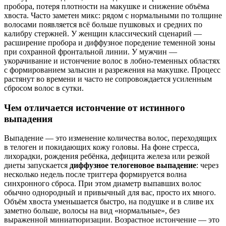
пробора, потеря плотности на макушке и снижение объёма
хвоста. Часто заметен микс: рядом с нормальными по толщине
волосами появляется всё больше пушковых и средних по
калибру стержней. У женщин классический сценарий —
расширение пробора и диффузное поредение теменной зоны
при сохранной фронтальной линии. У мужчин —
укорачивание и истончение волос в лобно-теменных областях
с формированием залысин и разрежения на макушке. Процесс
растянут во времени и часто не сопровождается усиленным
сбросом волос в сутки.
Чем отличается истончение от истинного
выпадения
Выпадение — это изменение количества волос, переходящих
в телоген и покидающих кожу головы. На фоне стресса,
лихорадки, рождения ребёнка, дефицита железа или резкой
диеты запускается
диффузное телогеновое выпадение
: через
несколько недель после триггера формируется волна
синхронного сброса. При этом диаметр выпавших волос
обычно однородный и привычный для вас, просто их много.
Объём хвоста уменьшается быстро, на подушке и в сливе их
заметно больше, волосы на вид «нормальные», без
выраженной миниатюризации. Возрастное истончение — это