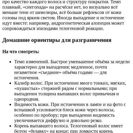
про качество каждого волоса и структуру покрытия. Темп
плавный, «снегопада» на расчёске нет, но визуально всё
меньше тени от шевелюры, всё больше рефлексов от кожи
головы под ярким светом. Иногда выпадение и истончение
идут вместе: например, андрогенетическая алопеция может
сопровождаться эпизодами телогеновой реакции.
Домашние ориентиры для разграничения
На что смотреть:
Темп изменений. Быстрое уменьшение объёма за недели
характерно для выпадения; медленное, почти
незаметное «съедание» объёма годами — для
истончения.
Калибр волос. При истончении много тонких, мягких,
«пушистых» стержней рядом с нормальными; при
выпадении толщина выпавших волос привычная и
однородная.
Видимость кожи. При истончении в лампе и на фото с
вспышкой усиливается блеск кожи через волосы,
особенно по пробору; при выпадении видимость
увеличивается диффузно и довольно резко.
Корень выпавшего волоса. Телогеновый волос имеет
белую «булавку» на конце; при ломкости корень