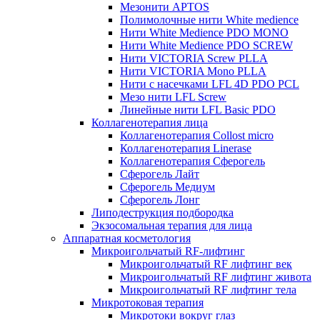
Мезонити APTOS
Полимолочные нити White medience
Нити White Medience PDO MONO
Нити White Medience PDO SCREW
Нити VICTORIA Screw PLLA
Нити VICTORIA Mono PLLA
Нити с насечками LFL 4D PDO PCL
Мезо нити LFL Screw
Линейные нити LFL Basic PDO
Коллагенотерапия лица
Коллагенотерапия Collost micro
Коллагенотерапия Linerase
Коллагенотерапия Сферогель
Сферогель Лайт
Сферогель Медиум
Сферогель Лонг
Липодеструкция подбородка
Экзосомальная терапия для лица
Аппаратная косметология
Микроигольчатый RF-лифтинг
Микроигольчатый RF лифтинг век
Микроигольчатый RF лифтинг живота
Микроигольчатый RF лифтинг тела
Микротоковая терапия
Микротоки вокруг глаз