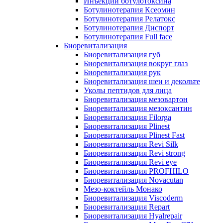
Инъекции ботулотоксина
Ботулинотерапия Ксеомин
Ботулинотерапия Релатокс
Ботулинотерапия Диспорт
Ботулинотерапия Full face
Биоревитализация
Биоревитализация губ
Биоревитализация вокруг глаз
Биоревитализация рук
Биоревитализация шеи и декольте
Уколы пептидов для лица
Биоревитализация мезовартон
Биоревитализация мезоксантин
Биоревитализация Filorga
Биоревитализация Plinest
Биоревитализация Plinest Fast
Биоревитализация Revi Silk
Биоревитализация Revi strong
Биоревитализация Revi eye
Биоревитализация PROFHILO
Биоревитализация Novacutan
Мезо-коктейль Монако
Биоревитализация Viscoderm
Биоревитализация Repart
Биоревитализация Hyalrepair