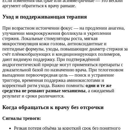
Если изменения быстрые или асимметричные — это веский
аргумент обратиться к врачу раньше.
Уход и поддерживающая терапия
При возрастном истончении фокус — на продлении анагена,
улучшении микроокружения фолликула и укреплении
стержня. Локальные стимуляторы роста, мягкая
микростимуляция кожи головы, антиоксидантные и
пептидные формулы, уходы, повышающие диаметр стержня за
счёт плёнкообразующих и кондиционирующих полимеров,
дают видимую поддержку. При подтверждённой
андрогенетической природе могут применяться препараты с
доказательной базой по назначению врача. При телогеновом
выпадении первоочередная цель — поиск и устранение
триггера, временная поддержка аминокислотами и
корректный ритм ухода. Важно помнить:
одни и те же
средства не решают разные механизмы
, а ожидаемый
результат и сроки различаются.
Когда обращаться к врачу без отсрочки
Сигналы тревоги:
Резкая потеря объёма за короткий срок без понятного