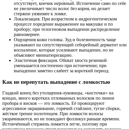
отсутствует, кончик неровный. Истончение само по себе
не увеличивает число волос без корня, но делает
стержни уязвимее к ломке.
Локализация. При возрастном и андрогенетическом
процессе поредение выраженнее на макушке и по
пробору; при телогеновом выпадении распределение
равномернее.
Ощущения кожи головы. Зуд и болезненность чаще
указывают на сопутствующий себорейный дерматит или
воспаление, которые усиливают выпадение, но не
объясняют миниатюризацию.
Эластичная фиксация. Обхват хвоста резинкой
уменьшается постепенно при истончении; при
выпадении заметно слабеет за короткий период.
Как не перепутать выпадение с ломкостью
Гладкий конец без утолщения-луковицы, «кисточки» на
концах, много коротких отломанных волосков по линии
пробора и висков — это ломкость. Её провоцируют
агрессивное окрашивание, горячий стайлинг, тугие сборки,
жёсткое трение полотенцем. При ломкости волосы
укорачиваются, но не покидают фолликул раньше времени.
Истончённый стержень ломается легче, поэтому при