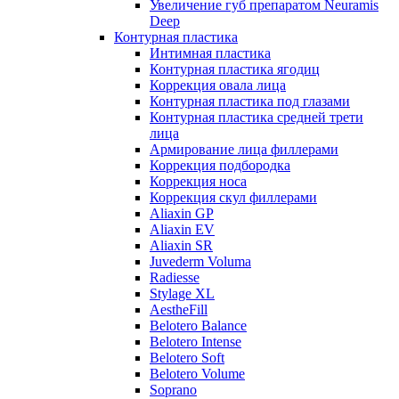
Увеличение губ препаратом Neuramis
Deep
Контурная пластика
Интимная пластика
Контурная пластика ягодиц
Коррекция овала лица
Контурная пластика под глазами
Контурная пластика средней трети
лица
Армирование лица филлерами
Коррекция подбородка
Коррекция носа
Коррекция скул филлерами
Aliaxin GP
Aliaxin EV
Aliaxin SR
Juvederm Voluma
Radiesse
Stylage XL
AestheFill
Belotero Balance
Belotero Intense
Belotero Soft
Belotero Volume
Soprano