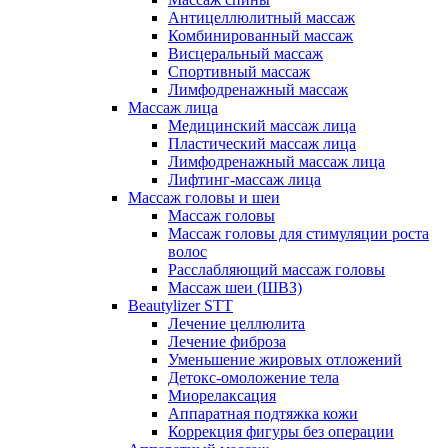
Антицеллюлитный массаж
Комбинированный массаж
Висцеральный массаж
Спортивный массаж
Лимфодренажный массаж
Массаж лица
Медицинский массаж лица
Пластический массаж лица
Лимфодренажный массаж лица
Лифтинг-массаж лица
Массаж головы и шеи
Массаж головы
Массаж головы для стимуляции роста
волос
Расслабляющий массаж головы
Массаж шеи (ШВЗ)
Beautylizer STT
Лечение целлюлита
Лечение фиброза
Уменьшение жировых отложений
Детокс-омоложение тела
Миорелаксация
Аппаратная подтяжка кожи
Коррекция фигуры без операции