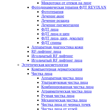
Микротоки от отеков на лице
Фотодинамическая терапия ФДТ REVIXAN
Фототерапия
Лечение акне
Лечение розацеа
Лечение пигментации
ФДТ лица
ФДТ лица и шеи
ФДТ лица, шеи, декольте
ФДТ спины
Аппаратная диагностика кожи
RF-лифтинг лица
Игольчатый RF лифтинг
Игольчатый RF лифтинг лица
Эстетическая косметология
Компьютерная дерматоскопия
Чистка лица
Аппаратная чистка лица
Ультразвуковая чистка лица
Комбинированная чистка лица
Атравматическая чистка лица
Ручная чистка лица
Механическая чистка лица
Чистка лица от черных точек
Чистка лица от угрей