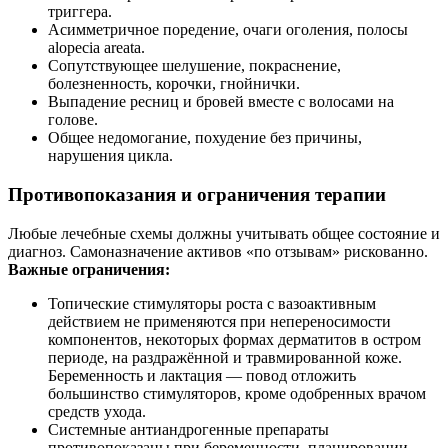
триггера.
Асимметричное поредение, очаги оголения, полосы
alopecia areata.
Сопутствующее шелушение, покраснение,
болезненность, корочки, гнойнички.
Выпадение ресниц и бровей вместе с волосами на
голове.
Общее недомогание, похудение без причины,
нарушения цикла.
Противопоказания и ограничения терапии
Любые лечебные схемы должны учитывать общее состояние и
диагноз. Самоназначение активов «по отзывам» рискованно.
Важные ограничения:
Топические стимуляторы роста с вазоактивным
действием не применяются при непереносимости
компонентов, некоторых формах дерматитов в остром
периоде, на раздражённой и травмированной коже.
Беременность и лактация — повод отложить
большинство стимуляторов, кроме одобренных врачом
средств ухода.
Системные антиандрогенные препараты
противопоказаны при беременности, планировании