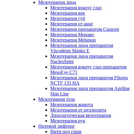
Мезотерапия лица
Мезотерапия вокруг глаз
Мезотерапия век
Мезотерапия губ
Мезотерапия от акне
Мезотерапия препаратом Curacen
Мезотерапия Монако
Мезотерапия Melsmon
Мезотерапия лица препаратом
Viscoderm Skinko E
Мезотерапия лица препаратом
NucleoSpire
Мезотерапия вокруг глаз препаратом
MesoEye С71
Мезотерапия лица препаратом Filorga
NCTF 135 HA
Мезотерапия лица препаратом Apriline
Skin Line
Мезотерапия тела
Мезотерапия живота
Мезотерапия от целлюлита
Липолитическая мезотерапия
Мезотерапия рук
Нитевой лифтинг
Нити под глаза