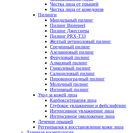
Чистка лица от прыщей
Чистка лица от комедонов
Пилинги
Миндальный пилинг
Пилинг Biorepeel
Пилинг Джесснера
Пилинг PRX-T33
Желтый ретиноловый пилинг
Срединный пилинг
Азелаиновый пилинг
Феруловый пилинг
Алмазный пилинг
Гликолевый пилинг
Салициловый пилинг
Пировиноградный пилинг
Молочный пилинг
Интимный пилинг
Уход за кожей лица
Карбокситерапия лица
Глубокое увлажнение и фейслифтинг
Интенсивное увлажнение лица
Интенсивное омоложение лица
Лечение прыщей
Регенерация и восстановление кожи лица
Лазерная косметология