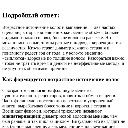
Подробный ответ:
Возрастное истончение волос и выпадение — два частых
сценария, которые внешне похожи: меньше объёма, больше
видимости кожи головы, больше волос на расческе. Но
механизмы разные, темпы разные и подход к коррекции тоже
различается. Кто-то теряет диаметр каждого стержня и
понемногу редеет год от года, а у кого-то внезапно
«сыплются» здоровые по толщине волосы. Разобраться важно,
чтобы не тратить время и деньги на неэффективные методы и
не упустить обратимые причины.
Как формируется возрастное истончение волос
С возрастом в волосяном фолликуле меняется
чувствительность рецепторов, кровоток и обмен веществ.
Часть фолликулов постепенно переходит в укороченный
анаген, вырабатывая более тонкие и короткие стержни.
Возникает феномен, который трихологи называют
миниатюризацией
: диаметр новой волосины меньше, чем
был раньше, и так цикл за циклом. Визуально это выглядит не
как бурное выпадение, а как медленное «просвечивание»