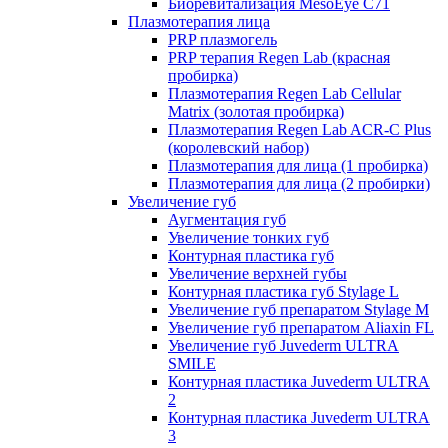
Биоревитализация MesoEye C71
Плазмотерапия лица
PRP плазмогель
PRP терапия Regen Lab (красная
пробирка)
Плазмотерапия Regen Lab Cellular
Matrix (золотая пробирка)
Плазмотерапия Regen Lab ACR-C Plus
(королевский набор)
Плазмотерапия для лица (1 пробирка)
Плазмотерапия для лица (2 пробирки)
Увеличение губ
Аугментация губ
Увеличение тонких губ
Контурная пластика губ
Увеличение верхней губы
Контурная пластика губ Stylage L
Увеличение губ препаратом Stylage M
Увеличение губ препаратом Aliaxin FL
Увеличение губ Juvederm ULTRA
SMILE
Контурная пластика Juvederm ULTRA
2
Контурная пластика Juvederm ULTRA
3