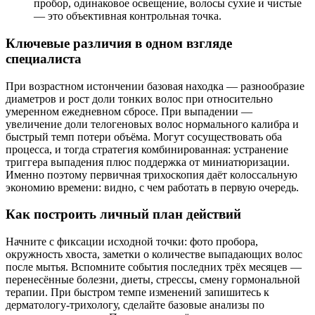
пробор, одинаковое освещение, волосы сухие и чистые
— это объективная контрольная точка.
Ключевые различия в одном взгляде
специалиста
При возрастном истончении базовая находка — разнообразие
диаметров и рост доли тонких волос при относительно
умеренном ежедневном сбросе. При выпадении —
увеличение доли телогеновых волос нормального калибра и
быстрый темп потери объёма. Могут сосуществовать оба
процесса, и тогда стратегия комбинированная: устранение
триггера выпадения плюс поддержка от миниатюризации.
Именно поэтому первичная трихоскопия даёт колоссальную
экономию времени: видно, с чем работать в первую очередь.
Как построить личный план действий
Начните с фиксации исходной точки: фото пробора,
окружность хвоста, заметки о количестве выпадающих волос
после мытья. Вспомните события последних трёх месяцев —
перенесённые болезни, диеты, стрессы, смену гормональной
терапии. При быстром темпе изменений запишитесь к
дерматологу-трихологу, сделайте базовые анализы по