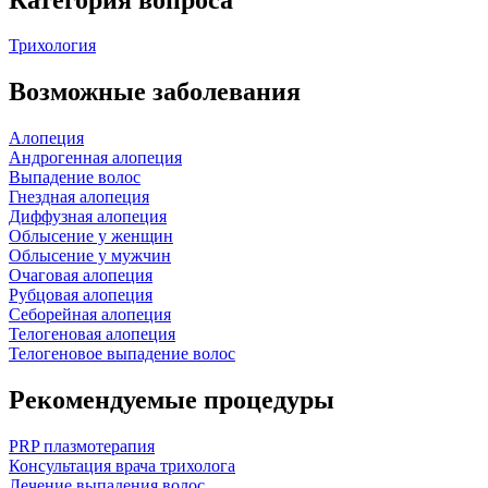
Трихология
Возможные заболевания
Алопеция
Андрогенная алопеция
Выпадение волос
Гнездная алопеция
Диффузная алопеция
Облысение у женщин
Облысение у мужчин
Очаговая алопеция
Рубцовая алопеция
Себорейная алопеция
Телогеновая алопеция
Телогеновое выпадение волос
Рекомендуемые процедуры
PRP плазмотерапия
Консультация врача трихолога
Лечение выпадения волос