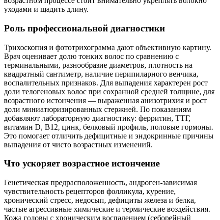
возрастном процессе стоит внимательно укреплять волокно
уходами и щадить длину.
Роль профессиональной диагностики
Трихоскопия и фототрихограмма дают объективную картину.
Врач оценивает долю тонких волос по сравнению с
терминальными, разнообразие диаметров, плотность на
квадратный сантиметр, наличие перипиларного венчика,
воспалительных признаков. Для выпадения характерен рост
доли телогеновых волос при сохранной средней толщине, для
возрастного истончения — выраженная анизотрихия и рост
доли миниатюризированных стержней. По показаниям
добавляют лабораторную диагностику: ферритин, ТТГ,
витамин D, В12, цинк, белковый профиль, половые гормоны.
Это помогает отличить дефицитные и эндокринные причины
выпадения от чисто возрастных изменений.
Что ускоряет возрастное истончение
Генетическая предрасположенность, андроген-зависимая
чувствительность рецепторов фолликула, курение,
хронический стресс, недосып, дефициты железа и белка,
частые агрессивные химические и термические воздействия.
Кожа головы с хроническим воспалением (себорейный