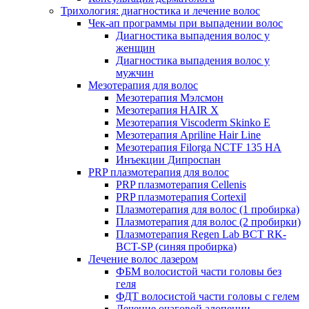
Трихология: диагностика и лечение волос
Чек-ап программы при выпадении волос
Диагностика выпадения волос у
женщин
Диагностика выпадения волос у
мужчин
Мезотерапия для волос
Мезотерапия Мэлсмон
Мезотерапия HAIR X
Мезотерапия Viscoderm Skinko E
Мезотерапия Apriline Hair Line
Мезотерапия Filorga NCTF 135 HA
Инъекции Дипроспан
PRP плазмотерапия для волос
PRP плазмотерапия Cellenis
PRP плазмотерапия Cortexil
Плазмотерапия для волос (1 пробирка)
Плазмотерапия для волос (2 пробирки)
Плазмотерапия Regen Lab BCT RK-
BCT-SP (синяя пробирка)
Лечение волос лазером
ФБМ волосистой части головы без
геля
ФДТ волосистой части головы с гелем
Лечение очаговой алопеции