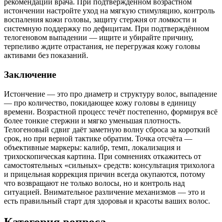
рекомендации врача. При подтверждённом возрастном
истончении настройте уход на мягкую стимуляцию, контроль
воспаления кожи головы, защиту стержня от ломкости и
системную поддержку по дефицитам. При подтверждённом
телогеновом выпадении — ищите и убирайте причину,
терпеливо ждите отрастания, не перегружая кожу головы
активами без показаний.
Заключение
Истончение — это про диаметр и структуру волос, выпадение
— про количество, покидающее кожу головы в единицу
времени. Возрастной процесс течёт постепенно, формируя всё
более тонкие стержни и мягко уменьшая плотность.
Телогеновый сдвиг даёт заметную волну сброса за короткий
срок, но при верной тактике обратим. Точка отсчёта —
объективные маркеры: калибр, темп, локализация и
трихоскопическая картина. При сомнениях откажитесь от
самостоятельных «сильных» средств: консультация трихолога
и прицельная коррекция причин всегда окупаются, потому
что возвращают не только волосы, но и контроль над
ситуацией. Внимательное различение механизмов — это и
есть правильный старт для здоровья и красоты ваших волос.
Категория вопроса