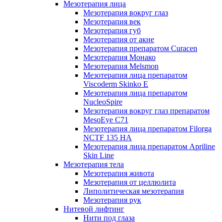
Мезотерапия лица
Мезотерапия вокруг глаз
Мезотерапия век
Мезотерапия губ
Мезотерапия от акне
Мезотерапия препаратом Curacen
Мезотерапия Монако
Мезотерапия Melsmon
Мезотерапия лица препаратом
Viscoderm Skinko E
Мезотерапия лица препаратом
NucleoSpire
Мезотерапия вокруг глаз препаратом
MesoEye С71
Мезотерапия лица препаратом Filorga
NCTF 135 HA
Мезотерапия лица препаратом Apriline
Skin Line
Мезотерапия тела
Мезотерапия живота
Мезотерапия от целлюлита
Липолитическая мезотерапия
Мезотерапия рук
Нитевой лифтинг
Нити под глаза