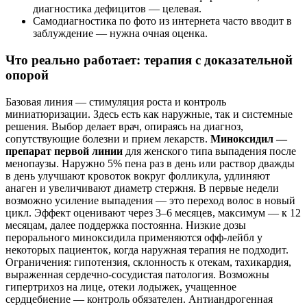
диагностика дефицитов — целевая.
Самодиагностика по фото из интернета часто вводит в
заблуждение — нужна очная оценка.
Что реально работает: терапия с доказательной
опорой
Базовая линия — стимуляция роста и контроль
миниатюризации. Здесь есть как наружные, так и системные
решения. Выбор делает врач, опираясь на диагноз,
сопутствующие болезни и прием лекарств.
Миноксидил —
препарат первой линии
для женского типа выпадения после
менопаузы. Наружно 5% пена раз в день или раствор дважды
в день улучшают кровоток вокруг фолликула, удлиняют
анаген и увеличивают диаметр стержня. В первые недели
возможно усиление выпадения — это переход волос в новый
цикл. Эффект оценивают через 3–6 месяцев, максимум — к 12
месяцам, далее поддержка постоянна. Низкие дозы
перорального миноксидила применяются офф‑лейбл у
некоторых пациенток, когда наружная терапия не подходит.
Ограничения: гипотензия, склонность к отекам, тахикардия,
выраженная сердечно‑сосудистая патология. Возможны
гипертрихоз на лице, отеки лодыжек, учащенное
сердцебиение — контроль обязателен. Антиандрогенная