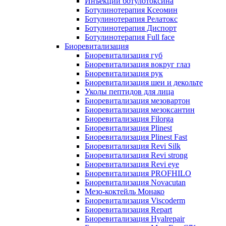
Инъекции ботулотоксина
Ботулинотерапия Ксеомин
Ботулинотерапия Релатокс
Ботулинотерапия Диспорт
Ботулинотерапия Full face
Биоревитализация
Биоревитализация губ
Биоревитализация вокруг глаз
Биоревитализация рук
Биоревитализация шеи и декольте
Уколы пептидов для лица
Биоревитализация мезовартон
Биоревитализация мезоксантин
Биоревитализация Filorga
Биоревитализация Plinest
Биоревитализация Plinest Fast
Биоревитализация Revi Silk
Биоревитализация Revi strong
Биоревитализация Revi eye
Биоревитализация PROFHILO
Биоревитализация Novacutan
Мезо-коктейль Монако
Биоревитализация Viscoderm
Биоревитализация Repart
Биоревитализация Hyalrepair