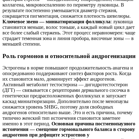
коллагена, микровоспалению по периметру луковицы. В
результате постепенно уменьшается диаметр стержня,
сокращается пигментация, снижается плотность шевелюры.
Ключевое звено — миниатюризация фолликула
: луковица
становится меньше, волос тоньше, а каждый новый цикл дает
все более слабый стержень. Этот процесс неравномерен: чаще
страдает теменная зона и линия пробора, височные зоны — в
меньшей степени.
Роль гормонов и относительной андрогенизации
Эстрогены в норме повышают продолжительность анагена и
опосредованно поддерживают синтез факторов роста. Когда
их становится мало, доминирует эффект андрогенов.
Активный метаболит тестостерона — дигидротестостерон
(ДГТ) — связывается с рецепторами дермального сосочка в
генетически предрасположенных фолликулах и запускает
каскад миниатюризации. Дополнительно после менопаузы
снижается уровень SHBG, поэтому доля свободных
андрогенов относительно выше. Это и есть причина, почему
типично женский тип истончения становится заметнее
именно в этот период.
Основная причина постменопаузного
истончения — смещение гормонального баланса в сторону
андрогенов при дефиците эстрогенов у