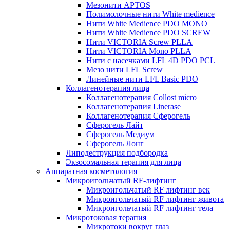
Мезонити APTOS
Полимолочные нити White medience
Нити White Medience PDO MONO
Нити White Medience PDO SCREW
Нити VICTORIA Screw PLLA
Нити VICTORIA Mono PLLA
Нити с насечками LFL 4D PDO PCL
Мезо нити LFL Screw
Линейные нити LFL Basic PDO
Коллагенотерапия лица
Коллагенотерапия Collost micro
Коллагенотерапия Linerase
Коллагенотерапия Сферогель
Сферогель Лайт
Сферогель Медиум
Сферогель Лонг
Липодеструкция подбородка
Экзосомальная терапия для лица
Аппаратная косметология
Микроигольчатый RF-лифтинг
Микроигольчатый RF лифтинг век
Микроигольчатый RF лифтинг живота
Микроигольчатый RF лифтинг тела
Микротоковая терапия
Микротоки вокруг глаз