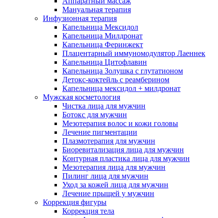
Аппаратный массаж
Мануальная терапия
Инфузионная терапия
Капельница Мексидол
Капельница Милдронат
Капельница Феринжект
Плацентарный иммуномодулятор Лаеннек
Капельница Цитофлавин
Капельница Золушка с глутатионом
Детокс-коктейль с реамберином
Капельница мексидол + милдронат
Мужская косметология
Чистка лица для мужчин
Ботокс для мужчин
Мезотерапия волос и кожи головы
Лечение пигментации
Плазмотерапия для мужчин
Биоревитализация лица для мужчин
Контурная пластика лица для мужчин
Мезотерапия лица для мужчин
Пилинг лица для мужчин
Уход за кожей лица для мужчин
Лечение прыщей у мужчин
Коррекция фигуры
Коррекция тела