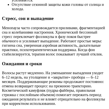
усиливается.
Отсутствие сезонной защиты кожи головы от солнца и
холода.
Стресс, сон и выпадение
Менопауза часто сопровождается приливами, фрагментацией
сна и колебаниями настроения. Хронический бессонный
стресс переключает фолликулы в фазу покоя быстрее
обычного и усиливает выпадение. Работают простые меры:
гигиена сна, умеренная аэробная активность, дыхательные
практики, психотерапевтическая поддержка. Когда фон
стабилизируется, терапия волос показывает лучший отклик.
Ожидания и сроки
Волосы растут медленно. На уменьшение выпадения уходит
6–12 недель, на утолщение и «закрытие» пробора — 6–12
месяцев. Поддерживающие режимы продолжают постоянно:
отмена возвращает процесс на прежнюю траекторию.
Косметический камуфляж (пудры‑файберы, правильная
стрижка с послойным объемом) помогает пережить период
ожидания результата и не влияет отрицательно на фолликулы
при корректном использовании.