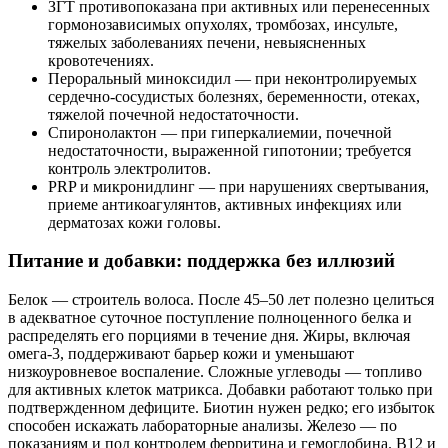
ЗГТ противопоказана при активных или перенесенных
гормонозависимых опухолях, тромбозах, инсульте,
тяжелых заболеваниях печени, невыясненных
кровотечениях.
Пероральный миноксидил — при неконтролируемых
сердечно‑сосудистых болезнях, беременности, отеках,
тяжелой почечной недостаточности.
Спиронолактон — при гиперкалиемии, почечной
недостаточности, выраженной гипотонии; требуется
контроль электролитов.
PRP и микронидлинг — при нарушениях свертывания,
приеме антикоагулянтов, активных инфекциях или
дерматозах кожи головы.
Питание и добавки: поддержка без иллюзий
Белок — строитель волоса. После 45–50 лет полезно целиться
в адекватное суточное поступление полноценного белка и
распределять его порциями в течение дня. Жиры, включая
омега‑3, поддерживают барьер кожи и уменьшают
низкоуровневое воспаление. Сложные углеводы — топливо
для активных клеток матрикса. Добавки работают только при
подтвержденном дефиците. Биотин нужен редко; его избыток
способен искажать лабораторные анализы. Железо — по
показаниям и под контролем ферритина и гемоглобина. В12 и