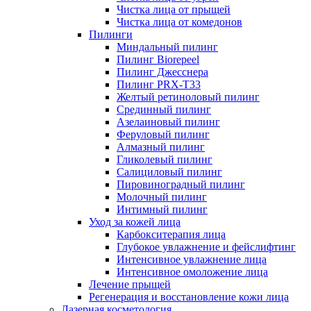
Чистка лица от прыщей
Чистка лица от комедонов
Пилинги
Миндальный пилинг
Пилинг Biorepeel
Пилинг Джесснера
Пилинг PRX-T33
Желтый ретиноловый пилинг
Срединный пилинг
Азелаиновый пилинг
Феруловый пилинг
Алмазный пилинг
Гликолевый пилинг
Салициловый пилинг
Пировиноградный пилинг
Молочный пилинг
Интимный пилинг
Уход за кожей лица
Карбокситерапия лица
Глубокое увлажнение и фейслифтинг
Интенсивное увлажнение лица
Интенсивное омоложение лица
Лечение прыщей
Регенерация и восстановление кожи лица
Лазерная косметология