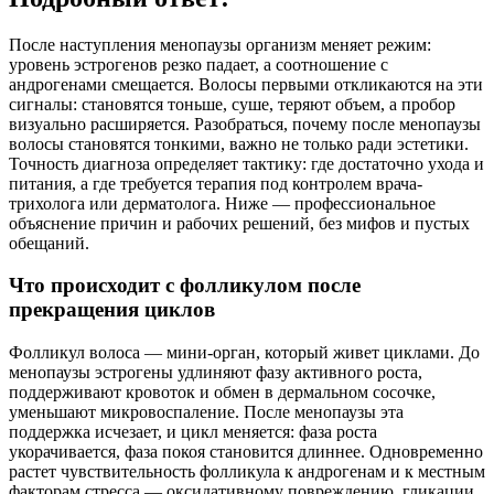
После наступления менопаузы организм меняет режим:
уровень эстрогенов резко падает, а соотношение с
андрогенами смещается. Волосы первыми откликаются на эти
сигналы: становятся тоньше, суше, теряют объем, а пробор
визуально расширяется. Разобраться, почему после менопаузы
волосы становятся тонкими, важно не только ради эстетики.
Точность диагноза определяет тактику: где достаточно ухода и
питания, а где требуется терапия под контролем врача-
трихолога или дерматолога. Ниже — профессиональное
объяснение причин и рабочих решений, без мифов и пустых
обещаний.
Что происходит с фолликулом после
прекращения циклов
Фолликул волоса — мини-орган, который живет циклами. До
менопаузы эстрогены удлиняют фазу активного роста,
поддерживают кровоток и обмен в дермальном сосочке,
уменьшают микровоспаление. После менопаузы эта
поддержка исчезает, и цикл меняется: фаза роста
укорачивается, фаза покоя становится длиннее. Одновременно
растет чувствительность фолликула к андрогенам и к местным
факторам стресса — оксидативному повреждению, гликации