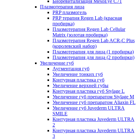
Биоревитализация MesoEye C71
Плазмотерапия лица
PRP плазмогель
PRP терапия Regen Lab (красная
пробирка)
Плазмотерапия Regen Lab Cellular
Matrix (золотая пробирка)
Плазмотерапия Regen Lab ACR-C Plus
(королевский набор)
Плазмотерапия для лица (1 пробирка)
Плазмотерапия для лица (2 пробирки)
Увеличение губ
Аугментация губ
Увеличение тонких губ
Контурная пластика губ
Увеличение верхней губы
Контурная пластика губ Stylage L
Увеличение губ препаратом Stylage M
Увеличение губ препаратом Aliaxin FL
Увеличение губ Juvederm ULTRA
SMILE
Контурная пластика Juvederm ULTRA
2
Контурная пластика Juvederm ULTRA
3