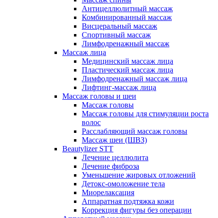
Антицеллюлитный массаж
Комбинированный массаж
Висцеральный массаж
Спортивный массаж
Лимфодренажный массаж
Массаж лица
Медицинский массаж лица
Пластический массаж лица
Лимфодренажный массаж лица
Лифтинг-массаж лица
Массаж головы и шеи
Массаж головы
Массаж головы для стимуляции роста
волос
Расслабляющий массаж головы
Массаж шеи (ШВЗ)
Beautylizer STT
Лечение целлюлита
Лечение фиброза
Уменьшение жировых отложений
Детокс-омоложение тела
Миорелаксация
Аппаратная подтяжка кожи
Коррекция фигуры без операции