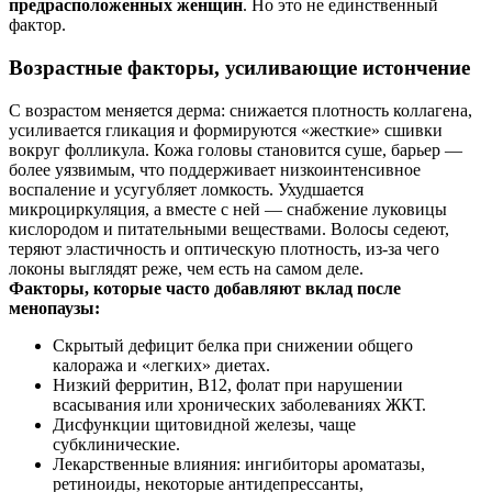
предрасположенных женщин
. Но это не единственный
фактор.
Возрастные факторы, усиливающие истончение
С возрастом меняется дерма: снижается плотность коллагена,
усиливается гликация и формируются «жесткие» сшивки
вокруг фолликула. Кожа головы становится суше, барьер —
более уязвимым, что поддерживает низкоинтенсивное
воспаление и усугубляет ломкость. Ухудшается
микроциркуляция, а вместе с ней — снабжение луковицы
кислородом и питательными веществами. Волосы седеют,
теряют эластичность и оптическую плотность, из-за чего
локоны выглядят реже, чем есть на самом деле.
Факторы, которые часто добавляют вклад после
менопаузы:
Скрытый дефицит белка при снижении общего
калоража и «легких» диетах.
Низкий ферритин, В12, фолат при нарушении
всасывания или хронических заболеваниях ЖКТ.
Дисфункции щитовидной железы, чаще
субклинические.
Лекарственные влияния: ингибиторы ароматазы,
ретиноиды, некоторые антидепрессанты,