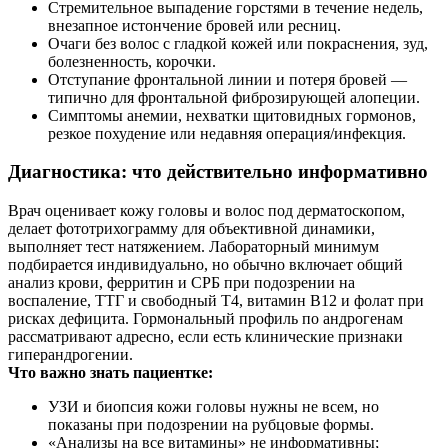
Стремительное выпадение горстями в течение недель,
внезапное истончение бровей или ресниц.
Очаги без волос с гладкой кожей или покраснения, зуд,
болезненность, корочки.
Отступание фронтальной линии и потеря бровей —
типично для фронтальной фиброзирующей алопеции.
Симптомы анемии, нехватки щитовидных гормонов,
резкое похудение или недавняя операция/инфекция.
Диагностика: что действительно информативно
Врач оценивает кожу головы и волос под дерматоскопом,
делает фототрихограмму для объективной динамики,
выполняет тест натяжением. Лабораторный минимум
подбирается индивидуально, но обычно включает общий
анализ крови, ферритин и СРБ при подозрении на
воспаление, ТТГ и свободный Т4, витамин В12 и фолат при
рисках дефицита. Гормональный профиль по андрогенам
рассматривают адресно, если есть клинические признаки
гиперандрогении.
Что важно знать пациентке:
УЗИ и биопсия кожи головы нужны не всем, но
показаны при подозрении на рубцовые формы.
«Анализы на все витамины» не информативны;