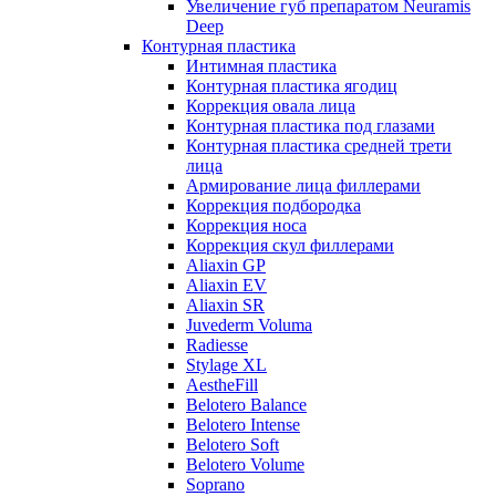
Увеличение губ препаратом Neuramis
Deep
Контурная пластика
Интимная пластика
Контурная пластика ягодиц
Коррекция овала лица
Контурная пластика под глазами
Контурная пластика средней трети
лица
Армирование лица филлерами
Коррекция подбородка
Коррекция носа
Коррекция скул филлерами
Aliaxin GP
Aliaxin EV
Aliaxin SR
Juvederm Voluma
Radiesse
Stylage XL
AestheFill
Belotero Balance
Belotero Intense
Belotero Soft
Belotero Volume
Soprano