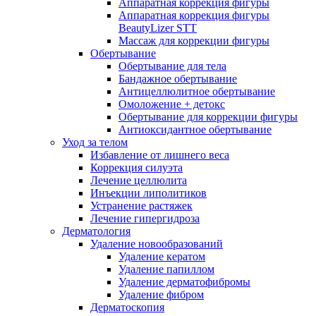
Аппаратная коррекция фигуры
Аппаратная коррекция фигуры
BeautyLizer STT
Массаж для коррекции фигуры
Обертывание
Обертывание для тела
Бандажное обертывание
Антицеллюлитное обертывание
Омоложение + детокс
Обертывание для коррекции фигуры
Антиоксидантное обертывание
Уход за телом
Избавление от лишнего веса
Коррекция силуэта
Лечение целлюлита
Инъекции липолитиков
Устранение растяжек
Лечение гипергидроза
Дерматология
Удаление новообразований
Удаление кератом
Удаление папиллом
Удаление дерматофибромы
Удаление фибром
Дерматоскопия