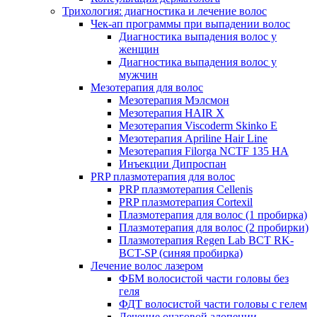
Трихология: диагностика и лечение волос
Чек-ап программы при выпадении волос
Диагностика выпадения волос у
женщин
Диагностика выпадения волос у
мужчин
Мезотерапия для волос
Мезотерапия Мэлсмон
Мезотерапия HAIR X
Мезотерапия Viscoderm Skinko E
Мезотерапия Apriline Hair Line
Мезотерапия Filorga NCTF 135 HA
Инъекции Дипроспан
PRP плазмотерапия для волос
PRP плазмотерапия Cellenis
PRP плазмотерапия Cortexil
Плазмотерапия для волос (1 пробирка)
Плазмотерапия для волос (2 пробирки)
Плазмотерапия Regen Lab BCT RK-
BCT-SP (синяя пробирка)
Лечение волос лазером
ФБМ волосистой части головы без
геля
ФДТ волосистой части головы с гелем
Лечение очаговой алопеции