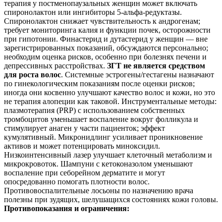
терапия у постменопаузальных женщин может включать
спиронолактон или ингибиторы 5‑альфа‑редуктазы.
Спиронолактон снижает чувствительность к андрогенам;
требует мониторинга калия и функции почек, осторожности
при гипотонии. Финастерид и дутастерид у женщин — вне
зарегистрированных показаний, обсуждаются персонально;
необходим оценка рисков, особенно при болезнях печени и
депрессивных расстройствах.
ЗГТ не является средством
для роста волос
. Системные эстрогены/гестагены назначают
по гинекологическим показаниям после оценки рисков;
иногда они косвенно улучшают качество волос и кожи, но это
не терапия алопеции как таковой. Инструментальные методы:
плазмотерапия (PRP) с использованием собственных
тромбоцитов уменьшает воспаление вокруг фолликула и
стимулирует анаген у части пациенток; эффект
кумулятивный. Микронидлинг усиливает проникновение
активов и может потенцировать миноксидил.
Низкоинтенсивный лазер улучшает клеточный метаболизм и
микрокровоток. Шампуни с кетоконазолом уменьшают
воспаление при себорейном дерматите и могут
опосредованно помогать плотности волос.
Противовоспалительные лосьоны по назначению врача
полезны при зудящих, шелушащихся состояниях кожи головы.
Противопоказания и ограничения: