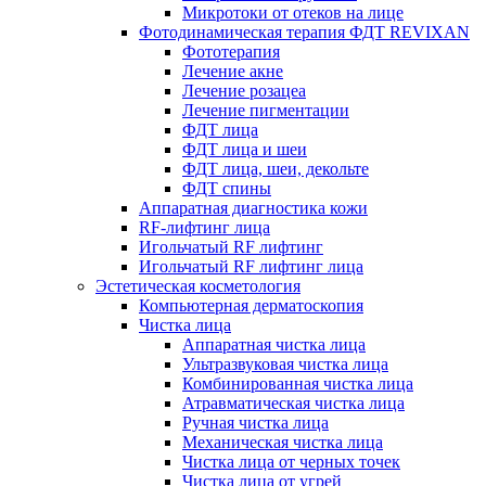
Микротоки от отеков на лице
Фотодинамическая терапия ФДТ REVIXAN
Фототерапия
Лечение акне
Лечение розацеа
Лечение пигментации
ФДТ лица
ФДТ лица и шеи
ФДТ лица, шеи, декольте
ФДТ спины
Аппаратная диагностика кожи
RF-лифтинг лица
Игольчатый RF лифтинг
Игольчатый RF лифтинг лица
Эстетическая косметология
Компьютерная дерматоскопия
Чистка лица
Аппаратная чистка лица
Ультразвуковая чистка лица
Комбинированная чистка лица
Атравматическая чистка лица
Ручная чистка лица
Механическая чистка лица
Чистка лица от черных точек
Чистка лица от угрей