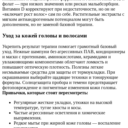
фолат — при низких значениях или рисках мальабсорбции.
Витамин D корректируют при недостаточности, но он не
«включает рост волос» сам по себе. Растительные экстракты с
мягким антиандрогенным потенциалом могут быть
дополнением, но не заменой базовой терапии.
Уход за кожей головы и волосами
Укрепить результат терапии помогает грамотный базовый
уход. Нежные шампуни без агрессивных ПАВ, кондиционеры
и маски с протеинами, аминокислотами, керамидами и
увлажняющими компонентами облегчают ломкость и
повышают оптическую плотность. Полезны легкие
несмываемые средства для защиты от термоукладки. При
окрашивании выбирайте щадящие техники и тонирующие
формулы. Солнцезащита пробора и темени предотвращает
фотоповреждение и пигментные изменения кожи головы.
Привычки, которые стоит пересмотреть:
Регулярные жесткие укладки, утюжки на высокой
температуре, тугие хвосты и косы.
Частые агрессивные осветления и химические
выпрямления.
Редкое мытье при жирной коже головы — воспаление