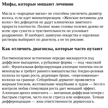
Мифы, которые мешают лечению
Масла и «народные маски» не способны увеличить диаметр
волоса, если идет миниатюризация. «Женские витамины для
волос» без дефицитов не дадут клинически заметного
прироста плотности. Пилинг кожи головы полезен далеко не
всем: при сухости и чувствительности он усиливает
раздражение. И наоборот, шампуни‑лекарства и наружные
растворы выбирают по диагнозу, а не по рекламе.
Как отличить диагнозы, которые часто путают
Постменопаузное истончение нередко маскируется под
диффузное выпадение, а рубцовые формы — под «высокий
лоб». Фронтальная фиброзирующая алопеция типична после
менопаузы и требует раннего вмешательства: бледно‑розовая
полоска по краю роста, редеющие брови, «переломанные»
волоски на границе. Себорейный дерматит проявляется
жирным блеском, желтоватыми чешуйками и зудом — без его
контроля любая стимуляция роста дает меньший эффект.
Алопеция ареата инкогнита — внезапная диффузная потеря с
быстрым стартом, часто после стресса или инфекции. Точная
дифференциация — зона ответственности дерматолога.