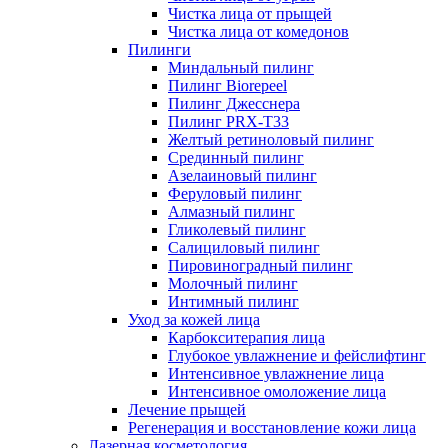
Чистка лица от прыщей
Чистка лица от комедонов
Пилинги
Миндальный пилинг
Пилинг Biorepeel
Пилинг Джесснера
Пилинг PRX-T33
Желтый ретиноловый пилинг
Срединный пилинг
Азелаиновый пилинг
Феруловый пилинг
Алмазный пилинг
Гликолевый пилинг
Салициловый пилинг
Пировиноградный пилинг
Молочный пилинг
Интимный пилинг
Уход за кожей лица
Карбокситерапия лица
Глубокое увлажнение и фейслифтинг
Интенсивное увлажнение лица
Интенсивное омоложение лица
Лечение прыщей
Регенерация и восстановление кожи лица
Лазерная косметология