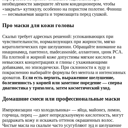
необходимости завершите лёгким кондиционером, чтобы
«закрыть» кутикулу, особенно на пористом полотне. Финиш
— несмываемая защита и термозащита перед сушкой.
Про маски для кожи головы
Скальп требует адресных решений: успокаивающих при
чувствительности, нормализующих при жирности, мягко
кератолитических при шелушении. Обращайте внимание на
ниацинамид, пантенол, madecassoside, аллантоин, цинк PCA.
На плотной и жирной коже допустимы мягкие кислоты в
невысоких концентрациях и глины с ухаживающими
добавками, но эпизодически. При склонности к зуду и
покраснению выбирайте формулы без ментола и интенсивных
ароматов.
Если есть перхоть, выраженное шелушение,
болезненность у корней или заметное поредение — сперва
диагностика у трихолога, затем косметический уход.
Домашние смеси или профессиональные маски
Импровизации «из холодильника» — яйца, майонез, лимон,
горчица, перец — дают непредсказуемую кислотность, могут
раздражать кожу и искажать оттенок окрашенных волос.
Чистые масла на скальпе часто усугубляют зуд и шелушение