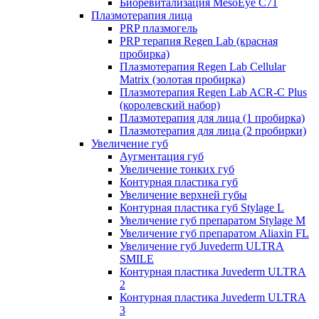
Биоревитализация MesoEye C71
Плазмотерапия лица
PRP плазмогель
PRP терапия Regen Lab (красная
пробирка)
Плазмотерапия Regen Lab Cellular
Matrix (золотая пробирка)
Плазмотерапия Regen Lab ACR-C Plus
(королевский набор)
Плазмотерапия для лица (1 пробирка)
Плазмотерапия для лица (2 пробирки)
Увеличение губ
Аугментация губ
Увеличение тонких губ
Контурная пластика губ
Увеличение верхней губы
Контурная пластика губ Stylage L
Увеличение губ препаратом Stylage M
Увеличение губ препаратом Aliaxin FL
Увеличение губ Juvederm ULTRA
SMILE
Контурная пластика Juvederm ULTRA
2
Контурная пластика Juvederm ULTRA
3