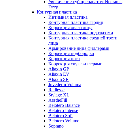
Увеличение губ препаратом Neuramis
Deep
Контурная пластика
Интимная пластика
Контурная пластика ягодиц
Коррекция овала лица
Контурная пластика под глазами
Контурная пластика средней трети
лица
Армирование лица филлерами
Коррекция подбородка
Коррекция носа
Коррекция скул филлерами
Aliaxin GP
Aliaxin EV
Aliaxin SR
Juvederm Voluma
Radiesse
Stylage XL
AestheFill
Belotero Balance
Belotero Intense
Belotero Soft
Belotero Volume
Soprano