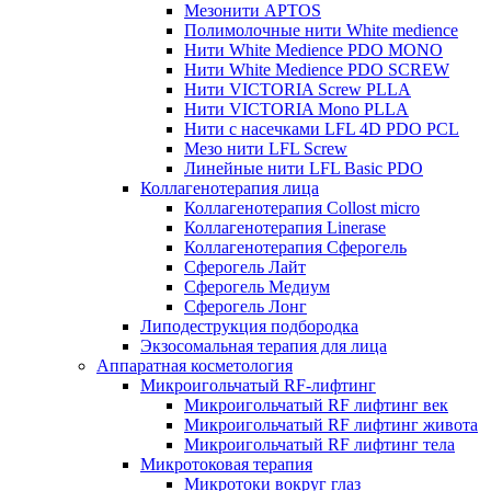
Мезонити APTOS
Полимолочные нити White medience
Нити White Medience PDO MONO
Нити White Medience PDO SCREW
Нити VICTORIA Screw PLLA
Нити VICTORIA Mono PLLA
Нити с насечками LFL 4D PDO PCL
Мезо нити LFL Screw
Линейные нити LFL Basic PDO
Коллагенотерапия лица
Коллагенотерапия Collost micro
Коллагенотерапия Linerase
Коллагенотерапия Сферогель
Сферогель Лайт
Сферогель Медиум
Сферогель Лонг
Липодеструкция подбородка
Экзосомальная терапия для лица
Аппаратная косметология
Микроигольчатый RF-лифтинг
Микроигольчатый RF лифтинг век
Микроигольчатый RF лифтинг живота
Микроигольчатый RF лифтинг тела
Микротоковая терапия
Микротоки вокруг глаз