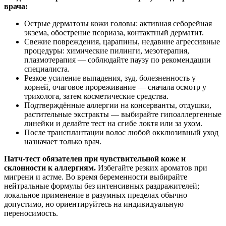
врача:
Острые дерматозы кожи головы: активная себорейная
экзема, обострение псориаза, контактный дерматит.
Свежие повреждения, царапины, недавние агрессивные
процедуры: химические пилинги, мезотерапия,
плазмотерапия — соблюдайте паузу по рекомендации
специалиста.
Резкое усиление выпадения, зуд, болезненность у
корней, очаговое прореживание — сначала осмотр у
трихолога, затем косметические средства.
Подтверждённые аллергии на консерванты, отдушки,
растительные экстракты — выбирайте гипоаллергенные
линейки и делайте тест на сгибе локтя или за ухом.
После трансплантации волос любой окклюзивный уход
назначает только врач.
Патч‑тест обязателен при чувствительной коже и
склонности к аллергиям.
Избегайте резких ароматов при
мигрени и астме. Во время беременности выбирайте
нейтральные формулы без интенсивных раздражителей;
локальное применение в разумных пределах обычно
допустимо, но ориентируйтесь на индивидуальную
переносимость.