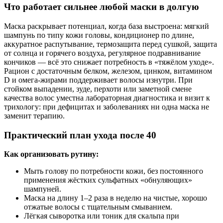
Что работает сильнее любой маски в долгую
Маска раскрывает потенциал, когда база выстроена: мягкий
шампунь по типу кожи головы, кондиционер по длине,
аккуратное распутывание, термозащита перед сушкой, защита
от солнца и горячего воздуха, регулярное подравнивание
кончиков — всё это снижает потребность в «тяжёлом уходе».
Рацион с достаточным белком, железом, цинком, витамином
D и омега‑жирами поддерживает волосы изнутри. При
стойком выпадении, зуде, перхоти или заметной смене
качества волос уместна лабораторная диагностика и визит к
трихологу: при дефицитах и заболеваниях ни одна маска не
заменит терапию.
Практический план ухода после 40
Как организовать рутину:
Мыть голову по потребности кожи, без постоянного
применения жёстких сульфатных «обнуляющих»
шампуней.
Маска на длину 1–2 раза в неделю на чистые, хорошо
отжатые волосы с тщательным смыванием.
Лёгкая сыворотка или тоник для скальпа при