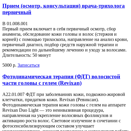
Прием (осмотр, консультация) врача-трихолога
первичный
В 01.008.001
Первый прием включает в себя первичный осмотр, сбор
анамнеза, обследование кожи головы и волос (стержня и
корней) с помощью трихоскопа, направление на анализ крови,
первичный диагноз, подбор средств наружной терапии и
рекомендации по дальнейшему лечению и уходу за волосами.
Длительность: 50 минут
5000 р.
Записаться
Фотодинамическая терапия (ФДТ) волосистой
части головы с гелем (Revixan)
А22.01.007 ФДТ при заболеваниях кожи, подкожно-жировой
клетчатки, придатков кожи. Revixan (Ревиксан).
Фотодинамическая терапия кожи головы с гелем на аппарате
Revixan Duo Light — это неинвазивная процедура,
направленная на укрепление волосяных фолликулов и
активацию роста волос. Световое излучение в сочетании с
фотосенсибилизирующим составом улучшает