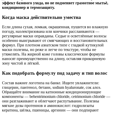
эффект базового ухода, но не подменяет грамотное мытьё,
кондиционер и термозащиту.
Когда маска действительно уместна
Если длина сухая, ломкая, окрашенная, пушится во влажную
погоду, наэлектризована или кончики расслаиваются —
регулярные маски оправданы. Седые и осветлённые волосы
особенно выигрывают от смягчающих и восстановительных
формул. При плотном азиатском типе с гладкой кутикулой
маски полезны, но реже и легче по текстуре, чтобы не
утяжелять. На жирной коже головы классические формулы
наносят преимущественно на длину, оставляя прикорневую
зону чистой и лёгкой.
Как подобрать формулу под задачу и тип волос
Состав важнее логотипа на банке. Ищите увлажнители:
глицерин, пантенол, бетаин, sodium hyaluronate, сок алоэ.
Обращайте внимание на катионные кондиционирующие
компоненты — behentrimonium chloride, cetrimonium chloride —
они разглаживают и облегчают распутывание. Полезны
мягкие дозы протеинов и аминокислот: гидролизаты
кератина, шёлка, пшеницы, аргинин — они подпирают