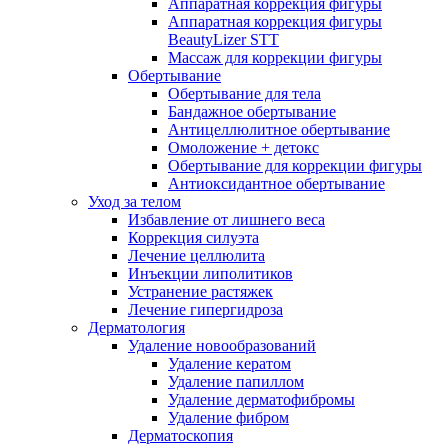
Аппаратная коррекция фигуры
Аппаратная коррекция фигуры
BeautyLizer STT
Массаж для коррекции фигуры
Обертывание
Обертывание для тела
Бандажное обертывание
Антицеллюлитное обертывание
Омоложение + детокс
Обертывание для коррекции фигуры
Антиоксидантное обертывание
Уход за телом
Избавление от лишнего веса
Коррекция силуэта
Лечение целлюлита
Инъекции липолитиков
Устранение растяжек
Лечение гипергидроза
Дерматология
Удаление новообразований
Удаление кератом
Удаление папиллом
Удаление дерматофибромы
Удаление фибром
Дерматоскопия