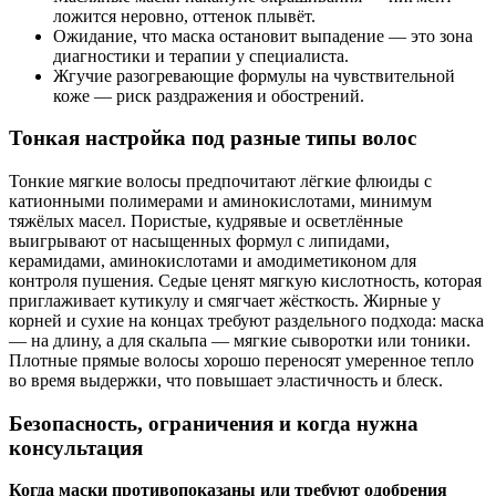
ложится неровно, оттенок плывёт.
Ожидание, что маска остановит выпадение — это зона
диагностики и терапии у специалиста.
Жгучие разогревающие формулы на чувствительной
коже — риск раздражения и обострений.
Тонкая настройка под разные типы волос
Тонкие мягкие волосы предпочитают лёгкие флюиды с
катионными полимерами и аминокислотами, минимум
тяжёлых масел. Пористые, кудрявые и осветлённые
выигрывают от насыщенных формул с липидами,
керамидами, аминокислотами и амодиметиконом для
контроля пушения. Седые ценят мягкую кислотность, которая
приглаживает кутикулу и смягчает жёсткость. Жирные у
корней и сухие на концах требуют раздельного подхода: маска
— на длину, а для скальпа — мягкие сыворотки или тоники.
Плотные прямые волосы хорошо переносят умеренное тепло
во время выдержки, что повышает эластичность и блеск.
Безопасность, ограничения и когда нужна
консультация
Когда маски противопоказаны или требуют одобрения