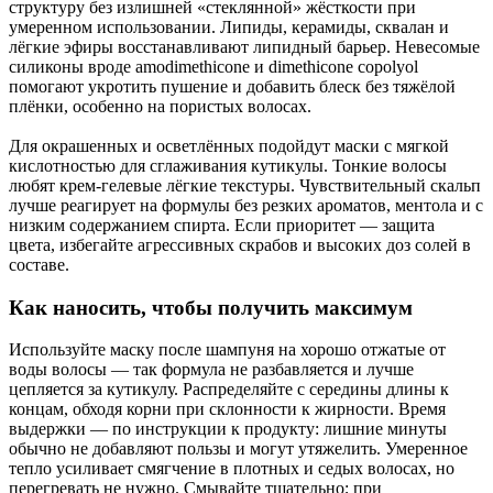
структуру без излишней «стеклянной» жёсткости при
умеренном использовании. Липиды, керамиды, сквалан и
лёгкие эфиры восстанавливают липидный барьер. Невесомые
силиконы вроде amodimethicone и dimethicone copolyol
помогают укротить пушение и добавить блеск без тяжёлой
плёнки, особенно на пористых волосах.
Для окрашенных и осветлённых подойдут маски с мягкой
кислотностью для сглаживания кутикулы. Тонкие волосы
любят крем‑гелевые лёгкие текстуры. Чувствительный скальп
лучше реагирует на формулы без резких ароматов, ментола и с
низким содержанием спирта. Если приоритет — защита
цвета, избегайте агрессивных скрабов и высоких доз солей в
составе.
Как наносить, чтобы получить максимум
Используйте маску после шампуня на хорошо отжатые от
воды волосы — так формула не разбавляется и лучше
цепляется за кутикулу. Распределяйте с середины длины к
концам, обходя корни при склонности к жирности. Время
выдержки — по инструкции к продукту: лишние минуты
обычно не добавляют пользы и могут утяжелить. Умеренное
тепло усиливает смягчение в плотных и седых волосах, но
перегревать не нужно. Смывайте тщательно; при