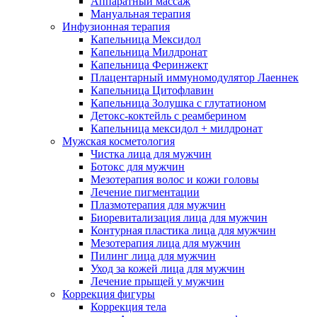
Аппаратный массаж
Мануальная терапия
Инфузионная терапия
Капельница Мексидол
Капельница Милдронат
Капельница Феринжект
Плацентарный иммуномодулятор Лаеннек
Капельница Цитофлавин
Капельница Золушка с глутатионом
Детокс-коктейль с реамберином
Капельница мексидол + милдронат
Мужская косметология
Чистка лица для мужчин
Ботокс для мужчин
Мезотерапия волос и кожи головы
Лечение пигментации
Плазмотерапия для мужчин
Биоревитализация лица для мужчин
Контурная пластика лица для мужчин
Мезотерапия лица для мужчин
Пилинг лица для мужчин
Уход за кожей лица для мужчин
Лечение прыщей у мужчин
Коррекция фигуры
Коррекция тела