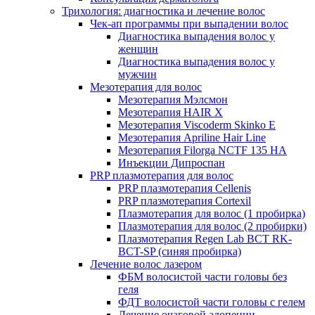
Трихология: диагностика и лечение волос
Чек-ап программы при выпадении волос
Диагностика выпадения волос у
женщин
Диагностика выпадения волос у
мужчин
Мезотерапия для волос
Мезотерапия Мэлсмон
Мезотерапия HAIR X
Мезотерапия Viscoderm Skinko E
Мезотерапия Apriline Hair Line
Мезотерапия Filorga NCTF 135 HA
Инъекции Дипроспан
PRP плазмотерапия для волос
PRP плазмотерапия Cellenis
PRP плазмотерапия Cortexil
Плазмотерапия для волос (1 пробирка)
Плазмотерапия для волос (2 пробирки)
Плазмотерапия Regen Lab BCT RK-
BCT-SP (синяя пробирка)
Лечение волос лазером
ФБМ волосистой части головы без
геля
ФДТ волосистой части головы с гелем
Лечение очаговой алопеции