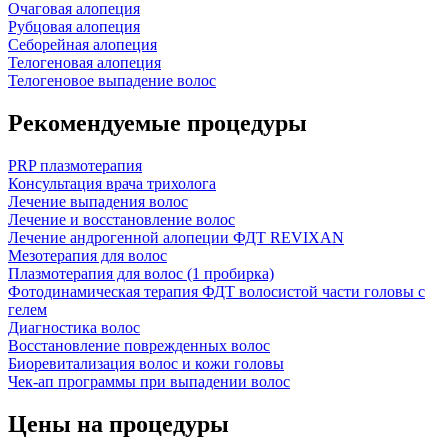
Очаговая алопеция
Рубцовая алопеция
Себорейная алопеция
Телогеновая алопеция
Телогеновое выпадение волос
Рекомендуемые процедуры
PRP плазмотерапия
Консультация врача трихолога
Лечение выпадения волос
Лечение и восстановление волос
Лечение андрогенной алопеции ФДТ REVIXAN
Мезотерапия для волос
Плазмотерапия для волос (1 пробирка)
Фотодинамическая терапия ФДТ волосистой части головы с
гелем
Диагностика волос
Восстановление поврежденных волос
Биоревитализация волос и кожи головы
Чек-ап программы при выпадении волос
Цены на процедуры