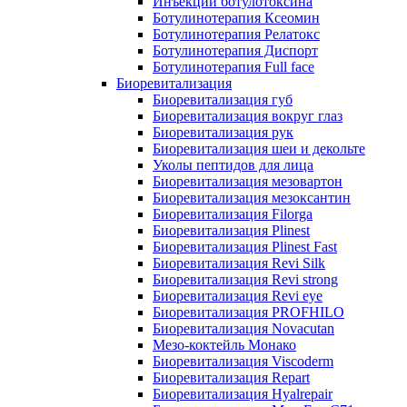
Инъекции ботулотоксина
Ботулинотерапия Ксеомин
Ботулинотерапия Релатокс
Ботулинотерапия Диспорт
Ботулинотерапия Full face
Биоревитализация
Биоревитализация губ
Биоревитализация вокруг глаз
Биоревитализация рук
Биоревитализация шеи и декольте
Уколы пептидов для лица
Биоревитализация мезовартон
Биоревитализация мезоксантин
Биоревитализация Filorga
Биоревитализация Plinest
Биоревитализация Plinest Fast
Биоревитализация Revi Silk
Биоревитализация Revi strong
Биоревитализация Revi eye
Биоревитализация PROFHILO
Биоревитализация Novacutan
Мезо-коктейль Монако
Биоревитализация Viscoderm
Биоревитализация Repart
Биоревитализация Hyalrepair