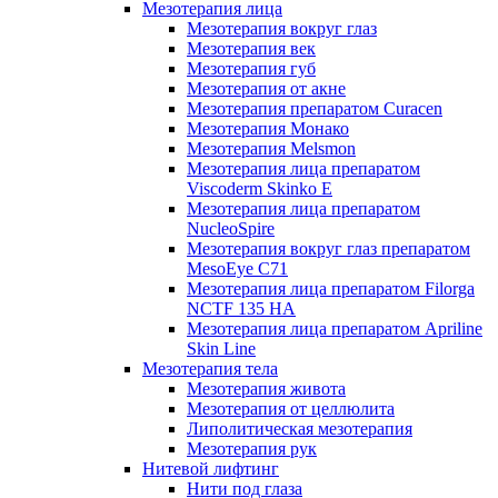
Мезотерапия лица
Мезотерапия вокруг глаз
Мезотерапия век
Мезотерапия губ
Мезотерапия от акне
Мезотерапия препаратом Curacen
Мезотерапия Монако
Мезотерапия Melsmon
Мезотерапия лица препаратом
Viscoderm Skinko E
Мезотерапия лица препаратом
NucleoSpire
Мезотерапия вокруг глаз препаратом
MesoEye С71
Мезотерапия лица препаратом Filorga
NCTF 135 HA
Мезотерапия лица препаратом Apriline
Skin Line
Мезотерапия тела
Мезотерапия живота
Мезотерапия от целлюлита
Липолитическая мезотерапия
Мезотерапия рук
Нитевой лифтинг
Нити под глаза