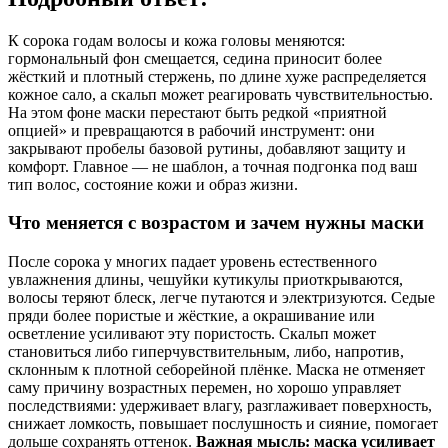
К сорока годам волосы и кожа головы меняются:
гормональный фон смещается, седина приносит более
жёсткий и плотный стержень, по длине хуже распределяется
кожное сало, а скальп может реагировать чувствительностью.
На этом фоне маски перестают быть редкой «приятной
опцией» и превращаются в рабочий инструмент: они
закрывают пробелы базовой рутины, добавляют защиту и
комфорт. Главное — не шаблон, а точная подгонка под ваш
тип волос, состояние кожи и образ жизни.
Что меняется с возрастом и зачем нужны маски
После сорока у многих падает уровень естественного
увлажнения длины, чешуйки кутикулы приоткрываются,
волосы теряют блеск, легче путаются и электризуются. Седые
пряди более пористые и жёсткие, а окрашивание или
осветление усиливают эту пористость. Скальп может
становиться либо гиперчувствительным, либо, напротив,
склонным к плотной себорейной плёнке. Маска не отменяет
саму причину возрастных перемен, но хорошо управляет
последствиями: удерживает влагу, разглаживает поверхность,
снижает ломкость, повышает послушность и сияние, помогает
дольше сохранять оттенок.
Важная мысль: маска усиливает