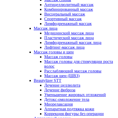
Антицеллюлитный массаж
Комбинированный массаж
Висцеральный массаж
Спортивный массаж
Лимфодренажный массаж
Массаж лица
Медицинский массаж лица
Пластический массаж лица
Лимфодренажный массаж лица
Лифтинг-массаж лица
Массаж головы и шеи
Массаж головы
Массаж головы для стимуляции роста
волос
Расслабляющий массаж головы
Массаж шеи (ШВЗ)
Beautylizer STT
Лечение целлюлита
Лечение фиброза
Уменьшение жировых отложений
Детокс-омоложение тела
Миорелаксация
Аппаратная подтяжка кожи
Коррекция фигуры без операции