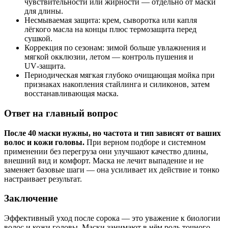
чувствительности или жирности — отдельно от маски
для длины.
Несмываемая защита: крем, сыворотка или капля
лёгкого масла на концы плюс термозащита перед
сушкой.
Коррекция по сезонам: зимой больше увлажнения и
мягкой окклюзии, летом — контроль пушения и
UV‑защита.
Периодическая мягкая глубоко очищающая мойка при
признаках накопления стайлинга и силиконов, затем
восстанавливающая маска.
Ответ на главный вопрос
После 40 маски нужны, но частота и тип зависят от ваших
волос и кожи головы.
При верном подборе и системном
применении без перегруза они улучшают качество длины,
внешний вид и комфорт. Маска не лечит выпадение и не
заменяет базовые шаги — она усиливает их действие и тонко
настраивает результат.
Заключение
Эффективный уход после сорока — это уважение к биологии
волос и кожи головы. Маски занимают в нём роль точного