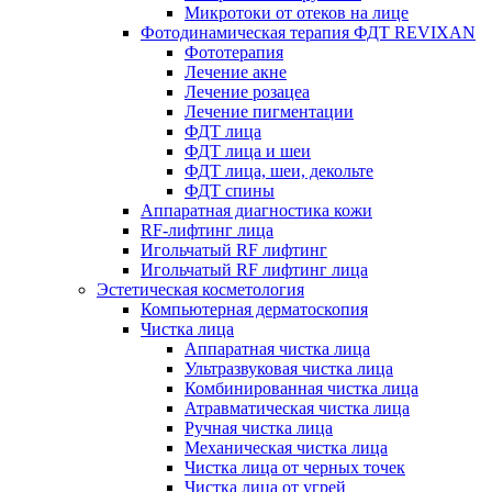
Микротоки от отеков на лице
Фотодинамическая терапия ФДТ REVIXAN
Фототерапия
Лечение акне
Лечение розацеа
Лечение пигментации
ФДТ лица
ФДТ лица и шеи
ФДТ лица, шеи, декольте
ФДТ спины
Аппаратная диагностика кожи
RF-лифтинг лица
Игольчатый RF лифтинг
Игольчатый RF лифтинг лица
Эстетическая косметология
Компьютерная дерматоскопия
Чистка лица
Аппаратная чистка лица
Ультразвуковая чистка лица
Комбинированная чистка лица
Атравматическая чистка лица
Ручная чистка лица
Механическая чистка лица
Чистка лица от черных точек
Чистка лица от угрей