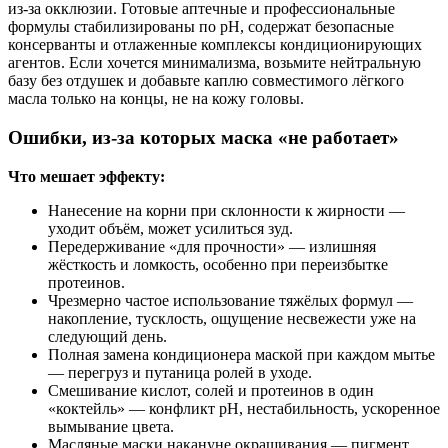
из‑за окклюзии. Готовые аптечные и профессиональные
формулы стабилизированы по pH, содержат безопасные
консерванты и отлаженные комплексы кондиционирующих
агентов. Если хочется минимализма, возьмите нейтральную
базу без отдушек и добавьте каплю совместимого лёгкого
масла только на концы, не на кожу головы.
Ошибки, из‑за которых маска «не работает»
Что мешает эффекту:
Нанесение на корни при склонности к жирности —
уходит объём, может усилиться зуд.
Передерживание «для прочности» — излишняя
жёсткость и ломкость, особенно при переизбытке
протеинов.
Чрезмерно частое использование тяжёлых формул —
накопление, тусклость, ощущение несвежести уже на
следующий день.
Полная замена кондиционера маской при каждом мытье
— перегруз и путаница ролей в уходе.
Смешивание кислот, солей и протеинов в один
«коктейль» — конфликт pH, нестабильность, ускоренное
вымывание цвета.
Масляные маски накануне окрашивания — пигмент