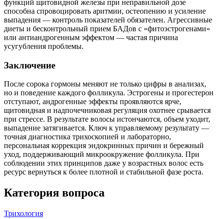
функций щитовидной железы при неправильной дозе
способна спровоцировать аритмии, остеопению и усиление
выпадения — контроль показателей обязателен. Агрессивные
диеты и бесконтрольный прием БАДов с «фитоэстрогенами»
или антиандрогенным эффектом — частая причина
усугубления проблемы.
Заключение
После сорока гормоны меняют не только цифры в анализах,
но и поведение каждого фолликула. Эстрогены и прогестерон
отступают, андрогенные эффекты проявляются ярче,
щитовидная и надпочечниковая регуляция охотнее срывается
при стрессе. В результате волосы истончаются, объем уходит,
выпадение затягивается. Ключ к управляемому результату —
точная диагностика трихоскопией и лабораторно,
персональная коррекция эндокринных причин и бережный
уход, поддерживающий микроокружение фолликула. При
соблюдении этих принципов даже у возрастных волос есть
ресурс вернуться к более плотной и стабильной фазе роста.
Категория вопроса
Трихология