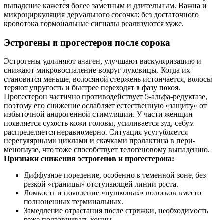
выпадение кажется более заметным и длительным. Важна и
микроциркуляция дермального сосочка: без достаточного
кровотока гормональные сигналы реализуются хуже.
Эстрогены и прогестерон после сорока
Эстрогены удлиняют анаген, улучшают васкуляризацию и
снижают микровоспаление вокруг луковицы. Когда их
становится меньше, волосяной стержень истончается, волосы
теряют упругость и быстрее переходят в фазу покоя.
Прогестерон частично противодействует 5-альфа-редуктазе,
поэтому его снижение ослабляет естественную «защиту» от
избыточной андрогенной стимуляции. У части женщин
появляется сухость кожи головы, усиливается зуд, себум
распределяется неравномерно. Ситуация усугубляется
нерегулярными циклами и скачками пролактина в пери-
менопаузе, что тоже способствует телогеновому выпадению.
Признаки снижения эстрогенов и прогестерона:
Диффузное поредение, особенно в теменной зоне, без
резкой «границы» отступающей линии роста.
Ломкость и появление «пушковых» волосков вместо
полноценных терминальных.
Замедление отрастания после стрижки, необходимость
реже подравнивать концы.