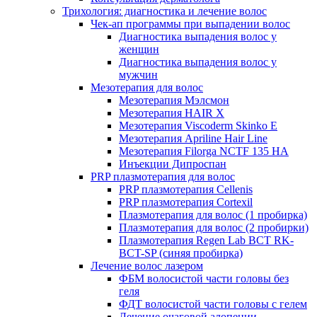
Трихология: диагностика и лечение волос
Чек-ап программы при выпадении волос
Диагностика выпадения волос у
женщин
Диагностика выпадения волос у
мужчин
Мезотерапия для волос
Мезотерапия Мэлсмон
Мезотерапия HAIR X
Мезотерапия Viscoderm Skinko E
Мезотерапия Apriline Hair Line
Мезотерапия Filorga NCTF 135 HA
Инъекции Дипроспан
PRP плазмотерапия для волос
PRP плазмотерапия Cellenis
PRP плазмотерапия Cortexil
Плазмотерапия для волос (1 пробирка)
Плазмотерапия для волос (2 пробирки)
Плазмотерапия Regen Lab BCT RK-
BCT-SP (синяя пробирка)
Лечение волос лазером
ФБМ волосистой части головы без
геля
ФДТ волосистой части головы с гелем
Лечение очаговой алопеции