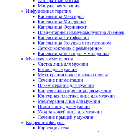
Аппаратный массаж
Мануальная терапия
Инфузионная терапия
Капельница Мексидол
Капельница Милдронат
Капельница Феринжект
Плацентарный иммуномодулятор Лаеннек
Капельница Цитофлавин
Капельница Золушка с глутатионом
Детокс-коктейль с реамберином
Капельница мексидол + милдронат
Мужская косметология
Чистка лица для мужчин
Ботокс для мужчин
Мезотерапия волос и кожи головы
Лечение пигментации
Плазмотерапия для мужчин
Биоревитализация лица для мужчин
Контурная пластика лица для мужчин
Мезотерапия лица для мужчин
Пилинг лица для мужчин
Уход за кожей лица для мужчин
Лечение прыщей у мужчин
Коррекция фигуры
Коррекция тела