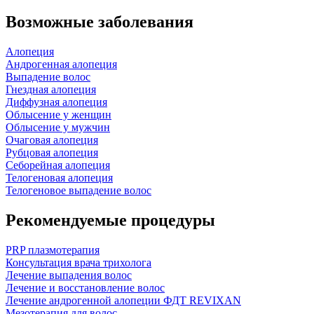
Возможные заболевания
Алопеция
Андрогенная алопеция
Выпадение волос
Гнездная алопеция
Диффузная алопеция
Облысение у женщин
Облысение у мужчин
Очаговая алопеция
Рубцовая алопеция
Себорейная алопеция
Телогеновая алопеция
Телогеновое выпадение волос
Рекомендуемые процедуры
PRP плазмотерапия
Консультация врача трихолога
Лечение выпадения волос
Лечение и восстановление волос
Лечение андрогенной алопеции ФДТ REVIXAN
Мезотерапия для волос