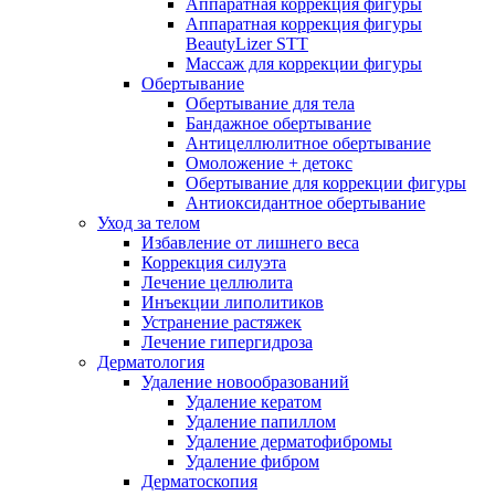
Аппаратная коррекция фигуры
Аппаратная коррекция фигуры
BeautyLizer STT
Массаж для коррекции фигуры
Обертывание
Обертывание для тела
Бандажное обертывание
Антицеллюлитное обертывание
Омоложение + детокс
Обертывание для коррекции фигуры
Антиоксидантное обертывание
Уход за телом
Избавление от лишнего веса
Коррекция силуэта
Лечение целлюлита
Инъекции липолитиков
Устранение растяжек
Лечение гипергидроза
Дерматология
Удаление новообразований
Удаление кератом
Удаление папиллом
Удаление дерматофибромы
Удаление фибром
Дерматоскопия