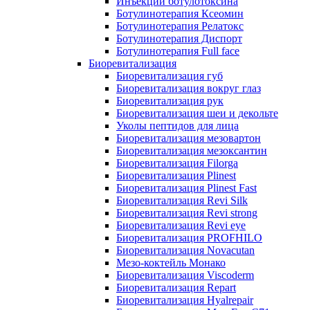
Инъекции ботулотоксина
Ботулинотерапия Ксеомин
Ботулинотерапия Релатокс
Ботулинотерапия Диспорт
Ботулинотерапия Full face
Биоревитализация
Биоревитализация губ
Биоревитализация вокруг глаз
Биоревитализация рук
Биоревитализация шеи и декольте
Уколы пептидов для лица
Биоревитализация мезовартон
Биоревитализация мезоксантин
Биоревитализация Filorga
Биоревитализация Plinest
Биоревитализация Plinest Fast
Биоревитализация Revi Silk
Биоревитализация Revi strong
Биоревитализация Revi eye
Биоревитализация PROFHILO
Биоревитализация Novacutan
Мезо-коктейль Монако
Биоревитализация Viscoderm
Биоревитализация Repart
Биоревитализация Hyalrepair