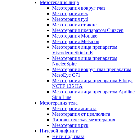
Мезотерапия лица
Мезотерапия вокруг глаз
Мезотерапия век
Мезотерапия губ
Мезотерапия от акне
Мезотерапия препаратом Curacen
Мезотерапия Монако
Мезотерапия Melsmon
Мезотерапия лица препаратом
Viscoderm Skinko E
Мезотерапия лица препаратом
NucleoSpire
Мезотерапия вокруг глаз препаратом
MesoEye С71
Мезотерапия лица препаратом Filorga
NCTF 135 HA
Мезотерапия лица препаратом Apriline
Skin Line
Мезотерапия тела
Мезотерапия живота
Мезотерапия от целлюлита
Липолитическая мезотерапия
Мезотерапия рук
Нитевой лифтинг
Нити под глаза