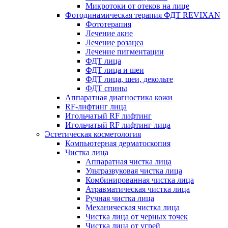
Микротоки от отеков на лице
Фотодинамическая терапия ФДТ REVIXAN
Фототерапия
Лечение акне
Лечение розацеа
Лечение пигментации
ФДТ лица
ФДТ лица и шеи
ФДТ лица, шеи, декольте
ФДТ спины
Аппаратная диагностика кожи
RF-лифтинг лица
Игольчатый RF лифтинг
Игольчатый RF лифтинг лица
Эстетическая косметология
Компьютерная дерматоскопия
Чистка лица
Аппаратная чистка лица
Ультразвуковая чистка лица
Комбинированная чистка лица
Атравматическая чистка лица
Ручная чистка лица
Механическая чистка лица
Чистка лица от черных точек
Чистка лица от угрей