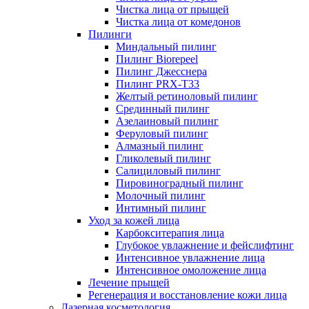
Чистка лица от прыщей
Чистка лица от комедонов
Пилинги
Миндальный пилинг
Пилинг Biorepeel
Пилинг Джесснера
Пилинг PRX-T33
Желтый ретиноловый пилинг
Срединный пилинг
Азелаиновый пилинг
Феруловый пилинг
Алмазный пилинг
Гликолевый пилинг
Салициловый пилинг
Пировиноградный пилинг
Молочный пилинг
Интимный пилинг
Уход за кожей лица
Карбокситерапия лица
Глубокое увлажнение и фейслифтинг
Интенсивное увлажнение лица
Интенсивное омоложение лица
Лечение прыщей
Регенерация и восстановление кожи лица
Лазерная косметология