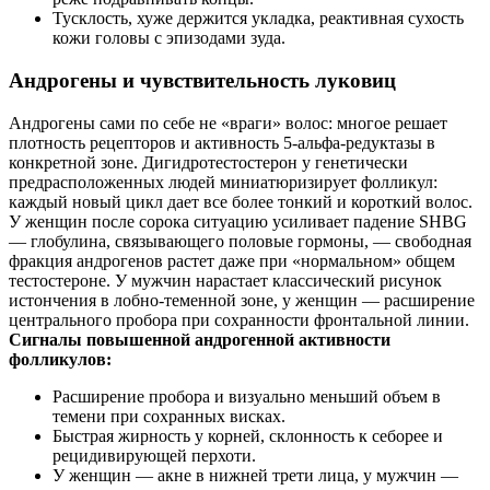
Тусклость, хуже держится укладка, реактивная сухость
кожи головы с эпизодами зуда.
Андрогены и чувствительность луковиц
Андрогены сами по себе не «враги» волос: многое решает
плотность рецепторов и активность 5-альфа-редуктазы в
конкретной зоне. Дигидротестостерон у генетически
предрасположенных людей миниатюризирует фолликул:
каждый новый цикл дает все более тонкий и короткий волос.
У женщин после сорока ситуацию усиливает падение SHBG
— глобулина, связывающего половые гормоны, — свободная
фракция андрогенов растет даже при «нормальном» общем
тестостероне. У мужчин нарастает классический рисунок
истончения в лобно-теменной зоне, у женщин — расширение
центрального пробора при сохранности фронтальной линии.
Сигналы повышенной андрогенной активности
фолликулов:
Расширение пробора и визуально меньший объем в
темени при сохранных висках.
Быстрая жирность у корней, склонность к себорее и
рецидивирующей перхоти.
У женщин — акне в нижней трети лица, у мужчин —