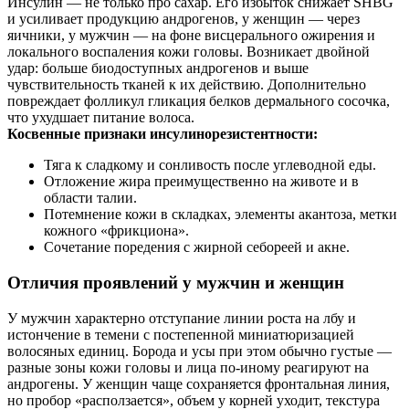
Инсулин — не только про сахар. Его избыток снижает SHBG
и усиливает продукцию андрогенов, у женщин — через
яичники, у мужчин — на фоне висцерального ожирения и
локального воспаления кожи головы. Возникает двойной
удар: больше биодоступных андрогенов и выше
чувствительность тканей к их действию. Дополнительно
повреждает фолликул гликация белков дермального сосочка,
что ухудшает питание волоса.
Косвенные признаки инсулинорезистентности:
Тяга к сладкому и сонливость после углеводной еды.
Отложение жира преимущественно на животе и в
области талии.
Потемнение кожи в складках, элементы акантоза, метки
кожного «фрикциона».
Сочетание поредения с жирной себореей и акне.
Отличия проявлений у мужчин и женщин
У мужчин характерно отступание линии роста на лбу и
истончение в темени с постепенной миниатюризацией
волосяных единиц. Борода и усы при этом обычно густые —
разные зоны кожи головы и лица по-иному реагируют на
андрогены. У женщин чаще сохраняется фронтальная линия,
но пробор «расползается», объем у корней уходит, текстура