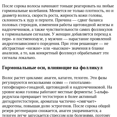
После сорока волосы начинают тоньше реагировать на любые
гормональные колебания. Меняется не только плотность, но и
диаметр волоса, скорость роста, жирность кожи головы,
склонность к зуду и перхоти. Причина — сдвиг баланса
половых стероидов, изменения работы щитовидной железы и
надпочечников, а также чувствительности самих фолликулов
к гормональным сигналам. У женщин добавляется переход к
пери- и постменопаузе, у мужчин — нарастание проявлений
андрогензависимого поредения. При этом решающее — не
абстрактные «низкие» или «высокие» значения в бланке
анализов, а то, как конкретный фолликул обрабатывает эти
сигналы локально.
Гормональные оси, влияющие на фолликул
Волос растет циклами: анаген, катаген, телоген. Эти фазы
регулируются несколькими осями — гипоталамо-
гипофизарно-гонадной, щитовидной и надпочечниковой. На
уровне кожи головы работают местные ферменты: 5-альфа-
редуктаза превращает тестостерон в более активный
дигидротестостерон, ароматаза частично «смягчает»
андрогены, повышая долю эстрогенов. После сорока общий
резерв регенерации снижается, анаген укорачивается, а
телоген легче запускается стрессом или болезнями, поэтому