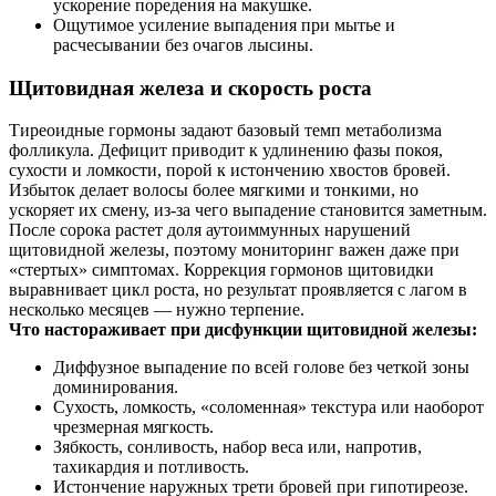
ускорение поредения на макушке.
Ощутимое усиление выпадения при мытье и
расчесывании без очагов лысины.
Щитовидная железа и скорость роста
Тиреоидные гормоны задают базовый темп метаболизма
фолликула. Дефицит приводит к удлинению фазы покоя,
сухости и ломкости, порой к истончению хвостов бровей.
Избыток делает волосы более мягкими и тонкими, но
ускоряет их смену, из-за чего выпадение становится заметным.
После сорока растет доля аутоиммунных нарушений
щитовидной железы, поэтому мониторинг важен даже при
«стертых» симптомах. Коррекция гормонов щитовидки
выравнивает цикл роста, но результат проявляется с лагом в
несколько месяцев — нужно терпение.
Что настораживает при дисфункции щитовидной железы:
Диффузное выпадение по всей голове без четкой зоны
доминирования.
Сухость, ломкость, «соломенная» текстура или наоборот
чрезмерная мягкость.
Зябкость, сонливость, набор веса или, напротив,
тахикардия и потливость.
Истончение наружных трети бровей при гипотиреозе.