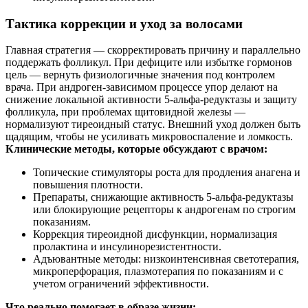
Тактика коррекции и уход за волосами
Главная стратегия — скорректировать причину и параллельно
поддержать фолликул. При дефиците или избытке гормонов
цель — вернуть физиологичные значения под контролем
врача. При андроген-зависимом процессе упор делают на
снижение локальной активности 5-альфа-редуктазы и защиту
фолликула, при проблемах щитовидной железы —
нормализуют тиреоидный статус. Внешний уход должен быть
щадящим, чтобы не усиливать микровоспаление и ломкость.
Клинические методы, которые обсуждают с врачом:
Топические стимуляторы роста для продления анагена и
повышения плотности.
Препараты, снижающие активность 5-альфа-редуктазы
или блокирующие рецепторы к андрогенам по строгим
показаниям.
Коррекция тиреоидной дисфункции, нормализация
пролактина и инсулинорезистентности.
Адъювантные методы: низкоинтенсивная светотерапия,
микроперфорация, плазмотерапия по показаниям и с
учетом ограничений эффективности.
Что реально помогает в образе жизни: