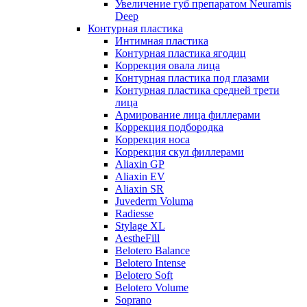
Увеличение губ препаратом Neuramis
Deep
Контурная пластика
Интимная пластика
Контурная пластика ягодиц
Коррекция овала лица
Контурная пластика под глазами
Контурная пластика средней трети
лица
Армирование лица филлерами
Коррекция подбородка
Коррекция носа
Коррекция скул филлерами
Aliaxin GP
Aliaxin EV
Aliaxin SR
Juvederm Voluma
Radiesse
Stylage XL
AestheFill
Belotero Balance
Belotero Intense
Belotero Soft
Belotero Volume
Soprano