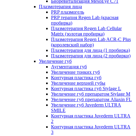
Биоревитализация MesoEye C71
Плазмотерапия лица
PRP плазмогель
PRP терапия Regen Lab (красная
пробирка)
Плазмотерапия Regen Lab Cellular
Matrix (золотая пробирка)
Плазмотерапия Regen Lab ACR-C Plus
(королевский набор)
Плазмотерапия для лица (1 пробирка)
Плазмотерапия для лица (2 пробирки)
Увеличение губ
Аугментация губ
Увеличение тонких губ
Контурная пластика губ
Увеличение верхней губы
Контурная пластика губ Stylage L
Увеличение губ препаратом Stylage M
Увеличение губ препаратом Aliaxin FL
Увеличение губ Juvederm ULTRA
SMILE
Контурная пластика Juvederm ULTRA
2
Контурная пластика Juvederm ULTRA
3