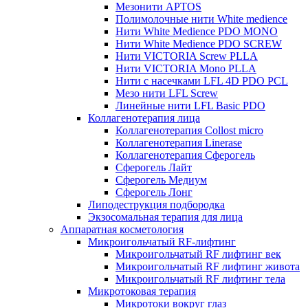
Мезонити APTOS
Полимолочные нити White medience
Нити White Medience PDO MONO
Нити White Medience PDO SCREW
Нити VICTORIA Screw PLLA
Нити VICTORIA Mono PLLA
Нити с насечками LFL 4D PDO PCL
Мезо нити LFL Screw
Линейные нити LFL Basic PDO
Коллагенотерапия лица
Коллагенотерапия Collost micro
Коллагенотерапия Linerase
Коллагенотерапия Сферогель
Сферогель Лайт
Сферогель Медиум
Сферогель Лонг
Липодеструкция подбородка
Экзосомальная терапия для лица
Аппаратная косметология
Микроигольчатый RF-лифтинг
Микроигольчатый RF лифтинг век
Микроигольчатый RF лифтинг живота
Микроигольчатый RF лифтинг тела
Микротоковая терапия
Микротоки вокруг глаз