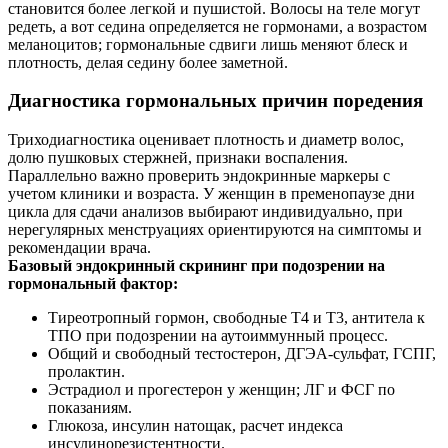
становится более легкой и пушистой. Волосы на теле могут
редеть, а вот седина определяется не гормонами, а возрастом
меланоцитов; гормональные сдвиги лишь меняют блеск и
плотность, делая седину более заметной.
Диагностика гормональных причин поредения
Триходиагностика оценивает плотность и диаметр волос,
долю пушковых стержней, признаки воспаления.
Параллельно важно проверить эндокринные маркеры с
учетом клиники и возраста. У женщин в пременопаузе дни
цикла для сдачи анализов выбирают индивидуально, при
нерегулярных менструациях ориентируются на симптомы и
рекомендации врача.
Базовый эндокринный скрининг при подозрении на
гормональный фактор:
Тиреотропный гормон, свободные Т4 и Т3, антитела к
ТПО при подозрении на аутоиммунный процесс.
Общий и свободный тестостерон, ДГЭА-сульфат, ГСПГ,
пролактин.
Эстрадиол и прогестерон у женщин; ЛГ и ФСГ по
показаниям.
Глюкоза, инсулин натощак, расчет индекса
инсулинорезистентности.