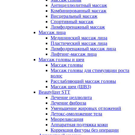
Антицеллюлитный массаж
Комбинированный массаж
Висцеральный массаж
Спортивный массаж
Лимфодренажный массаж
Массаж лица
Медицинский массаж лица
Пластический массаж лица
Лимфодренажный массаж лица
Лифтинг-массаж лица
Массаж головы и шеи
Массаж головы
Массаж головы для стимуляции роста
волос
Расслабляющий массаж головы
Массаж шеи (ШВЗ)
Beautylizer STT
Лечение целлюлита
Лечение фиброза
Уменьшение жировых отложений
Детокс-омоложение тела
Миорелаксация
Аппаратная подтяжка кожи
Коррекция фигуры без операции