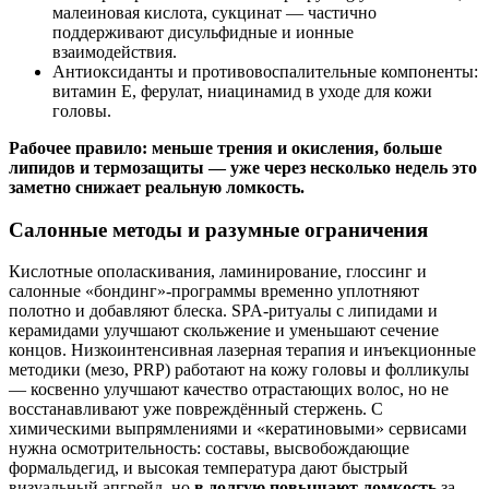
малеиновая кислота, сукцинат — частично
поддерживают дисульфидные и ионные
взаимодействия.
Антиоксиданты и противовоспалительные компоненты:
витамин E, ферулат, ниацинамид в уходе для кожи
головы.
Рабочее правило: меньше трения и окисления, больше
липидов и термозащиты — уже через несколько недель это
заметно снижает реальную ломкость.
Салонные методы и разумные ограничения
Кислотные ополаскивания, ламинирование, глоссинг и
салонные «бондинг»-программы временно уплотняют
полотно и добавляют блеска. SPA‑ритуалы с липидами и
керамидами улучшают скольжение и уменьшают сечение
концов. Низкоинтенсивная лазерная терапия и инъекционные
методики (мезо, PRP) работают на кожу головы и фолликулы
— косвенно улучшают качество отрастающих волос, но не
восстанавливают уже повреждённый стержень. С
химическими выпрямлениями и «кератиновыми» сервисами
нужна осмотрительность: составы, высвобождающие
формальдегид, и высокая температура дают быстрый
визуальный апгрейд, но
в долгую повышают ломкость
за