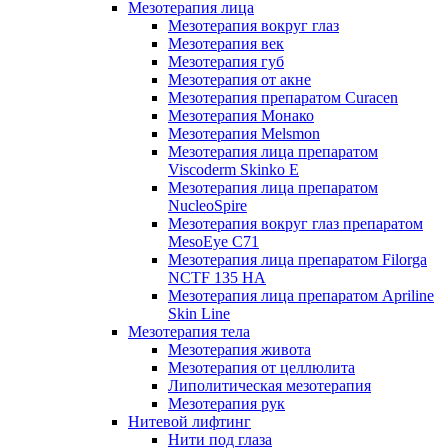
Мезотерапия лица
Мезотерапия вокруг глаз
Мезотерапия век
Мезотерапия губ
Мезотерапия от акне
Мезотерапия препаратом Curacen
Мезотерапия Монако
Мезотерапия Melsmon
Мезотерапия лица препаратом
Viscoderm Skinko E
Мезотерапия лица препаратом
NucleoSpire
Мезотерапия вокруг глаз препаратом
MesoEye С71
Мезотерапия лица препаратом Filorga
NCTF 135 HA
Мезотерапия лица препаратом Apriline
Skin Line
Мезотерапия тела
Мезотерапия живота
Мезотерапия от целлюлита
Липолитическая мезотерапия
Мезотерапия рук
Нитевой лифтинг
Нити под глаза