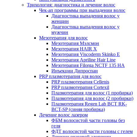
Трихология: диагностика и лечение волос
Чек-ап программы при выпадении волос
Диагностика выпадения волос у
женщин
Диагностика выпадения волос у
мужчин
Мезотерапия для волос
Мезотерапия Мэлсмон
Мезотерапия HAIR X
Мезотерапия Viscoderm Skinko E
Мезотерапия Apriline Hair Line
Мезотерапия Filorga NCTF 135 HA
Инъекции Дипроспан
PRP плазмотерапия для волос
PRP плазмотерапия Cellenis
PRP плазмотерапия Cortexil
Плазмотерапия для волос (1 пробирка)
Плазмотерапия для волос (2 пробирки)
Плазмотерапия Regen Lab BCT RK-
BCT-SP (синяя пробирка)
Лечение волос лазером
ФБМ волосистой части головы без
геля
ФДТ волосистой части головы с гелем
Лечение очаговой алопеции