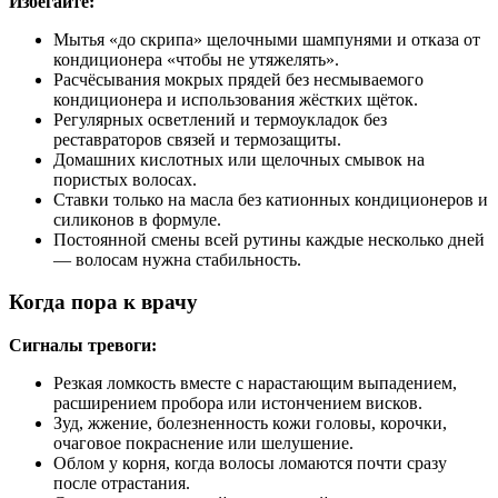
Избегайте:
Мытья «до скрипа» щелочными шампунями и отказа от
кондиционера «чтобы не утяжелять».
Расчёсывания мокрых прядей без несмываемого
кондиционера и использования жёстких щёток.
Регулярных осветлений и термоукладок без
реставраторов связей и термозащиты.
Домашних кислотных или щелочных смывок на
пористых волосах.
Ставки только на масла без катионных кондиционеров и
силиконов в формуле.
Постоянной смены всей рутины каждые несколько дней
— волосам нужна стабильность.
Когда пора к врачу
Сигналы тревоги:
Резкая ломкость вместе с нарастающим выпадением,
расширением пробора или истончением висков.
Зуд, жжение, болезненность кожи головы, корочки,
очаговое покраснение или шелушение.
Облом у корня, когда волосы ломаются почти сразу
после отрастания.