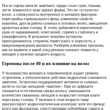
После сорока многие замечают: пряди стали суше, тоньше,
легче ломаются и хуже держат форму. Это не «усталость»
волос, а совокупность внутренних и внешних факторов:
перестройка гормонального фона, изменение свойств
кератина, другая работа сальных и потовых желёз, замедление
кровотока кожи головы. К этому добавляется накопленный
урон от окрашиваний, осветлений, горячего стайлинга и
ультрафиолета. В результате чешуйки кутикулы
приподнимаются, стержень теряет влагу и упругость, а
микроповреждения множатся. Разберём ключевые причины,
как их выявить и какой уход реально снижает ломкость у
женщин и мужчин среднего возраста.
Гормоны после 40 и их влияние на волос
У большинства женщин в перименопаузе падает уровень
эстрогенов, а относительное действие андрогенов становится
заметнее. Эстрогены поддерживают активность сальных
желёз и состав липидной «мантии». При их дефиците
снижается естественная смазка волоса, уменьшается
количество связанных липидов и возрастает потеря влаги
через кожу головы. У мужчин в этом возрасте чаще
прогрессирует андрогенетическая алопеция: хотя это прежде
всего про фолликулы, сопутствующие себорейные сдвиги и