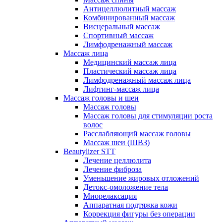
Антицеллюлитный массаж
Комбинированный массаж
Висцеральный массаж
Спортивный массаж
Лимфодренажный массаж
Массаж лица
Медицинский массаж лица
Пластический массаж лица
Лимфодренажный массаж лица
Лифтинг-массаж лица
Массаж головы и шеи
Массаж головы
Массаж головы для стимуляции роста
волос
Расслабляющий массаж головы
Массаж шеи (ШВЗ)
Beautylizer STT
Лечение целлюлита
Лечение фиброза
Уменьшение жировых отложений
Детокс-омоложение тела
Миорелаксация
Аппаратная подтяжка кожи
Коррекция фигуры без операции