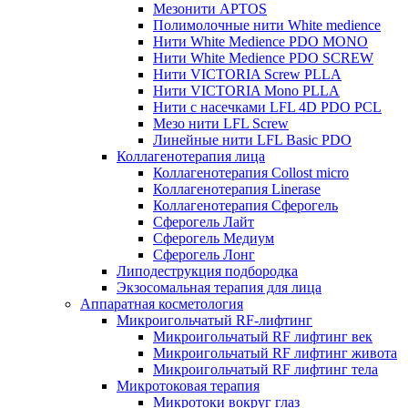
Мезонити APTOS
Полимолочные нити White medience
Нити White Medience PDO MONO
Нити White Medience PDO SCREW
Нити VICTORIA Screw PLLA
Нити VICTORIA Mono PLLA
Нити с насечками LFL 4D PDO PCL
Мезо нити LFL Screw
Линейные нити LFL Basic PDO
Коллагенотерапия лица
Коллагенотерапия Collost micro
Коллагенотерапия Linerase
Коллагенотерапия Сферогель
Сферогель Лайт
Сферогель Медиум
Сферогель Лонг
Липодеструкция подбородка
Экзосомальная терапия для лица
Аппаратная косметология
Микроигольчатый RF-лифтинг
Микроигольчатый RF лифтинг век
Микроигольчатый RF лифтинг живота
Микроигольчатый RF лифтинг тела
Микротоковая терапия
Микротоки вокруг глаз