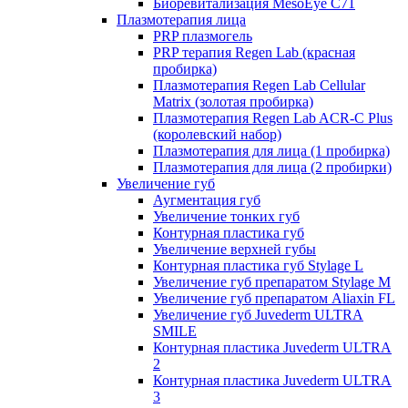
Биоревитализация MesoEye C71
Плазмотерапия лица
PRP плазмогель
PRP терапия Regen Lab (красная
пробирка)
Плазмотерапия Regen Lab Cellular
Matrix (золотая пробирка)
Плазмотерапия Regen Lab ACR-C Plus
(королевский набор)
Плазмотерапия для лица (1 пробирка)
Плазмотерапия для лица (2 пробирки)
Увеличение губ
Аугментация губ
Увеличение тонких губ
Контурная пластика губ
Увеличение верхней губы
Контурная пластика губ Stylage L
Увеличение губ препаратом Stylage M
Увеличение губ препаратом Aliaxin FL
Увеличение губ Juvederm ULTRA
SMILE
Контурная пластика Juvederm ULTRA
2
Контурная пластика Juvederm ULTRA
3