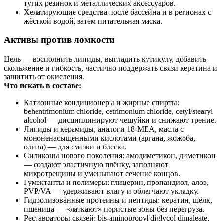
тугих резинок и металлических аксессуаров.
Хелатирующие средства после бассейна и в регионах с
жёсткой водой, затем питательная маска.
Активы против ломкости
Цель — восполнить липиды, выгладить кутикулу, добавить
скольжение и гибкость, частично поддержать связи кератина и
защитить от окисления.
Что искать в составе:
Катионные кондиционеры и жирные спирты:
behentrimonium chloride, cetrimonium chloride, cetyl/stearyl
alcohol — дисциплинируют чешуйки и снижают трение.
Липиды и керамиды, аналоги 18‑MEA, масла с
мононенасыщенными кислотами (аргана, жожоба,
олива) — для смазки и блеска.
Силиконы нового поколения: амодиметикон, диметикон
— создают эластичную плёнку, заполняют
микротрещины и уменьшают сечение концов.
Гумектанты и полимеры: глицерин, пропандиол, алоэ,
PVP/VA — удерживают влагу и облегчают укладку.
Гидролизованные протеины и пептиды: кератин, шёлк,
пшеница — «латкают» пористые зоны без перегруза.
Реставраторы связей: bis‑aminopropyl diglycol dimaleate,