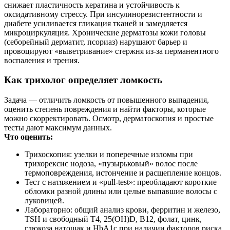
снижает пластичность кератина и устойчивость к
оксидативному стрессу. При инсулинорезистентности и
диабете усиливается гликация тканей и замедляется
микроциркуляция. Хронические дерматозы кожи головы
(себорейный дерматит, псориаз) нарушают барьер и
провоцируют «выветривание» стержня из‑за перманентного
воспаления и трения.
Как трихолог определяет ломкость
Задача — отличить ломкость от повышенного выпадения,
оценить степень повреждения и найти факторы, которые
можно скорректировать. Осмотр, дерматоскопия и простые
тесты дают максимум данных.
Что оценить:
Трихоскопия: узелки и поперечные изломы при
трихорексис нодоза, «пузырьковый» волос после
термоповреждения, истончение и расщепление концов.
Тест с натяжением и «pull‑test»: преобладают короткие
обломки разной длины или целые выпавшие волосы с
луковицей.
Лабораторно: общий анализ крови, ферритин и железо,
TSH и свободный T4, 25(OH)D, B12, фолат, цинк,
глюкоза натощак и HbA1c при наличии факторов риска.