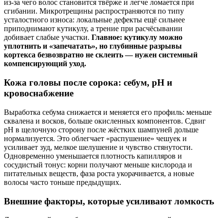
из-за чего волос становится твёрже и легче ломается при
сгибании. Микротрещины распространяются по типу
усталостного износа: локальные дефекты ещё сильнее
приподнимают кутикулу, а трение при расчёсывании
добивает слабые участки.
Главное: кутикулу можно
уплотнить и «запечатать», но глубинные разрывы
кортекса безвозвратно не склеить — нужен системный
компенсирующий уход.
Кожа головы после сорока: себум, pH и
кровоснабжение
Выработка себума снижается и меняется его профиль: меньше
сквалена и восков, больше окисленных компонентов. Сдвиг
pH в щелочную сторону после жёстких шампуней дольше
нормализуется. Это облегчает «распушение» чешуек и
усиливает зуд, мелкое шелушение и чувство стянутости.
Одновременно уменьшается плотность капилляров и
сосудистый тонус: корни получают меньше кислорода и
питательных веществ, фаза роста укорачивается, а новые
волосы часто тоньше предыдущих.
Внешние факторы, которые усиливают ломкость