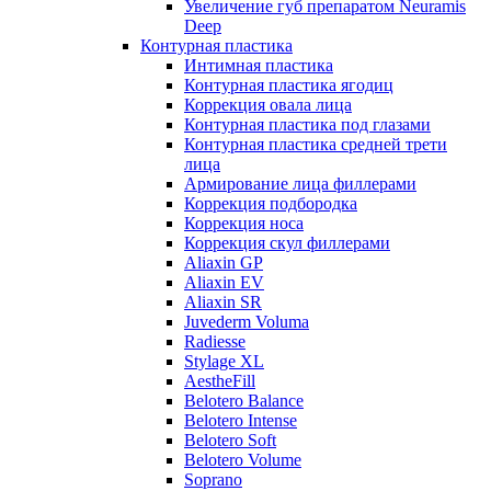
Увеличение губ препаратом Neuramis
Deep
Контурная пластика
Интимная пластика
Контурная пластика ягодиц
Коррекция овала лица
Контурная пластика под глазами
Контурная пластика средней трети
лица
Армирование лица филлерами
Коррекция подбородка
Коррекция носа
Коррекция скул филлерами
Aliaxin GP
Aliaxin EV
Aliaxin SR
Juvederm Voluma
Radiesse
Stylage XL
AestheFill
Belotero Balance
Belotero Intense
Belotero Soft
Belotero Volume
Soprano