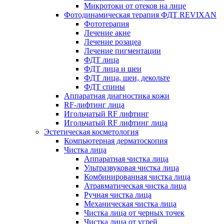
Микротоки от отеков на лице
Фотодинамическая терапия ФДТ REVIXAN
Фототерапия
Лечение акне
Лечение розацеа
Лечение пигментации
ФДТ лица
ФДТ лица и шеи
ФДТ лица, шеи, декольте
ФДТ спины
Аппаратная диагностика кожи
RF-лифтинг лица
Игольчатый RF лифтинг
Игольчатый RF лифтинг лица
Эстетическая косметология
Компьютерная дерматоскопия
Чистка лица
Аппаратная чистка лица
Ультразвуковая чистка лица
Комбинированная чистка лица
Атравматическая чистка лица
Ручная чистка лица
Механическая чистка лица
Чистка лица от черных точек
Чистка лица от угрей