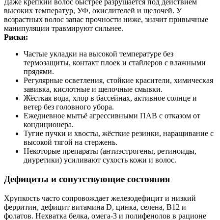
Даже крепкий волос быстрее разрушается под действием
высоких температур, УФ, окислителей и щелочей. У
возрастных волос запас прочности ниже, значит привычные
манипуляции травмируют сильнее.
Риски:
Частые укладки на высокой температуре без
термозащиты, контакт плоек и стайлеров с влажными
прядями.
Регулярные осветления, стойкие красители, химическая
завивка, кислотные и щелочные смывки.
Жёсткая вода, хлор в бассейнах, активное солнце и
ветер без головного убора.
Ежедневное мытьё агрессивными ПАВ с отказом от
кондиционера.
Тугие пучки и хвосты, жёсткие резинки, наращивание с
высокой тягой на стержень.
Некоторые препараты (антиэстрогены, ретиноиды,
диуретики) усиливают сухость кожи и волос.
Дефициты и сопутствующие состояния
Хрупкость часто сопровождает железодефицит и низкий
ферритин, дефицит витамина D, цинка, селена, B12 и
фолатов. Нехватка белка, омега‑3 и полифенолов в рационе