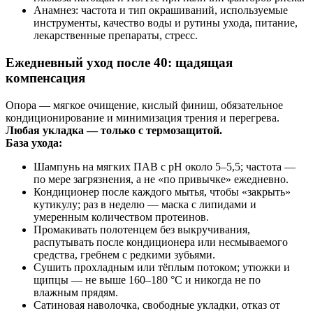
Анамнез: частота и тип окрашиваний, используемые
инструменты, качество воды и рутины ухода, питание,
лекарственные препараты, стресс.
Ежедневный уход после 40: щадящая
компенсация
Опора — мягкое очищение, кислый финиш, обязательное
кондиционирование и минимизация трения и перегрева.
Любая укладка — только с термозащитой.
База ухода:
Шампунь на мягких ПАВ с pH около 5–5,5; частота —
по мере загрязнения, а не «по привычке» ежедневно.
Кондиционер после каждого мытья, чтобы «закрыть»
кутикулу; раз в неделю — маска с липидами и
умеренным количеством протеинов.
Промакивать полотенцем без выкручивания,
распутывать после кондиционера или несмываемого
средства, гребнем с редкими зубьями.
Сушить прохладным или тёплым потоком; утюжки и
щипцы — не выше 160–180 °C и никогда не по
влажным прядям.
Сатиновая наволочка, свободные укладки, отказ от