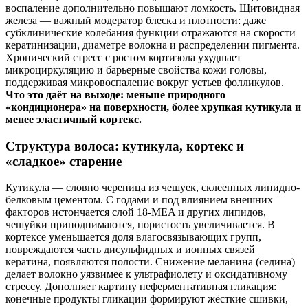
воспаление дополнительно повышают ломкость. Щитовидная
железа — важный модератор блеска и плотности: даже
субклинические колебания функции отражаются на скорости
кератинизации, диаметре волокна и распределении пигмента.
Хронический стресс с ростом кортизола ухудшает
микроциркуляцию и барьерные свойства кожи головы,
поддерживая микровоспаление вокруг устьев фолликулов.
Что это даёт на выходе: меньше природного
«кондиционера» на поверхности, более хрупкая кутикула и
менее эластичный кортекс.
Структура волоса: кутикула, кортекс и
«сладкое» старение
Кутикула — словно черепица из чешуек, склеенных липидно-
белковым цементом. С годами и под влиянием внешних
факторов истончается слой 18‑MEA и других липидов,
чешуйки приподнимаются, пористость увеличивается. В
кортексе уменьшается доля влагосвязывающих групп,
повреждаются часть дисульфидных и ионных связей
кератина, появляются полости. Снижение меланина (седина)
делает волокно уязвимее к ультрафиолету и оксидативному
стрессу. Дополняет картину неферментативная гликация:
конечные продукты гликации формируют жёсткие сшивки,