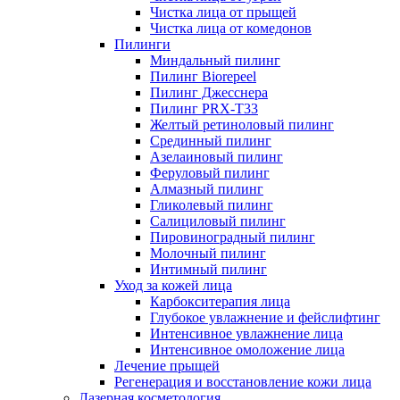
Чистка лица от прыщей
Чистка лица от комедонов
Пилинги
Миндальный пилинг
Пилинг Biorepeel
Пилинг Джесснера
Пилинг PRX-T33
Желтый ретиноловый пилинг
Срединный пилинг
Азелаиновый пилинг
Феруловый пилинг
Алмазный пилинг
Гликолевый пилинг
Салициловый пилинг
Пировиноградный пилинг
Молочный пилинг
Интимный пилинг
Уход за кожей лица
Карбокситерапия лица
Глубокое увлажнение и фейслифтинг
Интенсивное увлажнение лица
Интенсивное омоложение лица
Лечение прыщей
Регенерация и восстановление кожи лица
Лазерная косметология