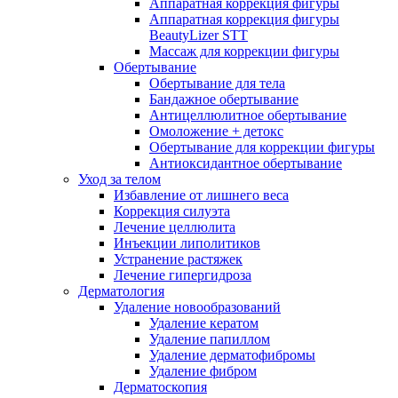
Аппаратная коррекция фигуры
Аппаратная коррекция фигуры
BeautyLizer STT
Массаж для коррекции фигуры
Обертывание
Обертывание для тела
Бандажное обертывание
Антицеллюлитное обертывание
Омоложение + детокс
Обертывание для коррекции фигуры
Антиоксидантное обертывание
Уход за телом
Избавление от лишнего веса
Коррекция силуэта
Лечение целлюлита
Инъекции липолитиков
Устранение растяжек
Лечение гипергидроза
Дерматология
Удаление новообразований
Удаление кератом
Удаление папиллом
Удаление дерматофибромы
Удаление фибром
Дерматоскопия