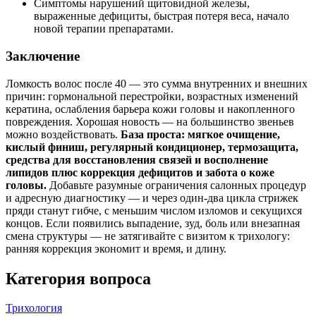
Симптомы нарушений щитовидной железы,
выраженные дефициты, быстрая потеря веса, начало
новой терапии препаратами.
Заключение
Ломкость волос после 40 — это сумма внутренних и внешних
причин: гормональной перестройки, возрастных изменений
кератина, ослабления барьера кожи головы и накопленного
повреждения. Хорошая новость — на большинство звеньев
можно воздействовать.
База проста: мягкое очищение,
кислый финиш, регулярный кондиционер, термозащита,
средства для восстановления связей и восполнение
липидов плюс коррекция дефицитов и забота о коже
головы.
Добавьте разумные ограничения салонных процедур
и адресную диагностику — и через один‑два цикла стрижек
пряди станут гибче, с меньшим числом изломов и секущихся
концов. Если появились выпадение, зуд, боль или внезапная
смена структуры — не затягивайте с визитом к трихологу:
ранняя коррекция экономит и время, и длину.
Категория вопроса
Трихология