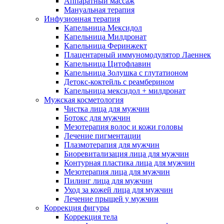
Аппаратный массаж
Мануальная терапия
Инфузионная терапия
Капельница Мексидол
Капельница Милдронат
Капельница Феринжект
Плацентарный иммуномодулятор Лаеннек
Капельница Цитофлавин
Капельница Золушка с глутатионом
Детокс-коктейль с реамберином
Капельница мексидол + милдронат
Мужская косметология
Чистка лица для мужчин
Ботокс для мужчин
Мезотерапия волос и кожи головы
Лечение пигментации
Плазмотерапия для мужчин
Биоревитализация лица для мужчин
Контурная пластика лица для мужчин
Мезотерапия лица для мужчин
Пилинг лица для мужчин
Уход за кожей лица для мужчин
Лечение прыщей у мужчин
Коррекция фигуры
Коррекция тела