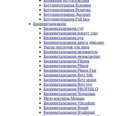
Инъекции ботулотоксина
Ботулинотерапия Ксеомин
Ботулинотерапия Релатокс
Ботулинотерапия Диспорт
Ботулинотерапия Full face
Биоревитализация
Биоревитализация губ
Биоревитализация вокруг глаз
Биоревитализация рук
Биоревитализация шеи и декольте
Уколы пептидов для лица
Биоревитализация мезовартон
Биоревитализация мезоксантин
Биоревитализация Filorga
Биоревитализация Plinest
Биоревитализация Plinest Fast
Биоревитализация Revi Silk
Биоревитализация Revi strong
Биоревитализация Revi eye
Биоревитализация PROFHILO
Биоревитализация Novacutan
Мезо-коктейль Монако
Биоревитализация Viscoderm
Биоревитализация Repart
Биоревитализация Hyalrepair